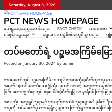
Skip
Saturday, August 8, 2026
to
content
PCT NEWS HOMEPAGE
ဖတ်ရှုသင့်သည့်သတင်းများ
FACT CHECK
သတင်းစာ
ရင်ဖွင့်ဆွေးနွေး
ရွေးကောက်ပွဲစိစစ်တွေ့ရှိချက်များ
ပျ
တပ်မတော်ရဲ့ ပဉ္စမအကြိမ်မြ
Posted on
January 30, 2024
by
admin
တပ်မတော်တွင် ပဉ္စမအကြိမ် အသည်းအစားထိုးခွဲစိတ်ကုသမှု (တတိယ
အမှတ်(၁)တပ်မတော်ဆေးရုံကြီး (ခုတင် ၁၀၀၀)၊အထူးကုသမှုစင်တ
ခြင်း ဆောင်ရွက်ရာတွင် စုစုပေါင်းခွဲစိတ်ချိန် ၁၁ နာရီခန့် ကြာမြင့်
အသည်း အလှူရှင်လူနာနှင့် အသည်းလက်ခံလူနာများ၏ ခွဲစိတ်ပြီးနေ
သမှုကို တပ်မတော်မှ တာဝန်ရှိသူများက ကြည့်ရှု အားပေးခဲ့ကြက