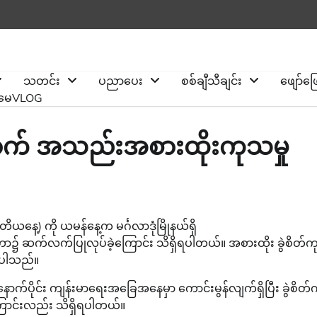
သတင်း
ပညာပေး
စစ်ချီသီချင်း
ဖျော်ဖ
ိုမေVLOG
ောက် အသည်းအစားထိုးကုသမှု
နေ့) ကို ယမန်နေ့က မင်္ဂလာဒုံမြိုနယ်ရှိ
ာ၌ ဆက်လက်ပြုလုပ်ခဲ့ကြောင်း သိရှိရပါတယ်။ အစားထိုး ခွဲစိတ်
ခဲ့ပါသည်။
ာက်ပိုင်း ကျန်းမာရေးအခြေအနေမှာ ကောင်းမွန်လျက်ရှိပြီး ခွဲစိတ်
ြောင်းလည်း သိရှိရပါတယ်။