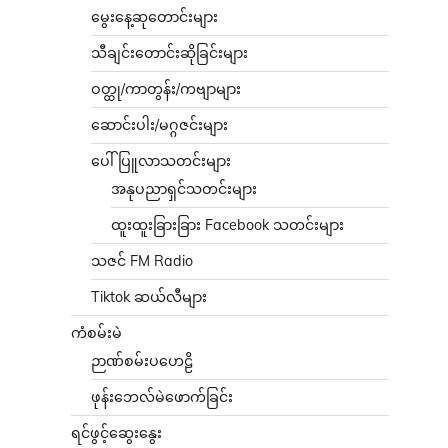
မွေးနေ့ဆုတောင်းများ
သီချင်းတောင်းဆိုခြင်းများ
ဝတ္ထု/ကာတွန်း/ကဗျာများ
ဆောင်းပါး/မဂ္ဂဇင်းများ
ပေါ်ပြူလာသတင်းများ
အနုပညာရှင်သတင်းများ
ထူးထူးခြားခြား Facebook သတင်းများ
သဇင် FM Radio
Tiktok ဆယ်လီများ
ကံစမ်းမဲ
ဉာဏ်စမ်းပဟေဠိ
ဖုန်းဘေလ်မဲဖောက်ခြင်း
ရင်ဖွင့်ဆွေးနွေး