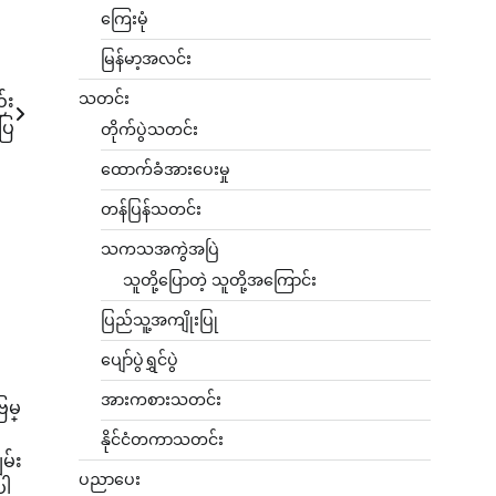
ကြေးမုံ
မြန်မာ့အလင်း
သတင်း
်း
ပြ
တိုက်ပွဲသတင်း
ထောက်ခံအားပေးမှု
တန်ပြန်သတင်း
သကသအကွဲအပြဲ
သူတို့ပြောတဲ့ သူတို့အကြောင်း
ပြည်သူ့အကျိုးပြု
ပျော်ပွဲရွှင်ပွဲ
အားကစားသတင်း
ြမ္
နိုင်ငံတကာသတင်း
မ်း
ပညာပေး
ပါ