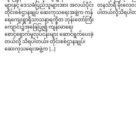
များနှင့် ဒေသခံပြည်သူများအား အလယ်ပိုင်း
တနင်္သာရီ မိုးလေ
တိုင်းစစ်ဌာနချုပ် ဆေးကုသရေးအဖွဲ့က ကန်
ပါတယ်လို့သိရပါတ
ရေကျေးရွာရှိသာသနာ့ရက္ခိတ ဘုန်းတော်ကြီး
ကျောင်း၌အခြေပြု၍ ကျန်းမာရေး
စောင့်ရှောက်မှုလုပ်ငန်းများ ဆောင်ရွက်ပေးခဲ့
တယ်လို့ သိရပါတယ်။ တိုင်းစစ်ဌာနချုပ်၊
ဆေးကုသရေးအဖွဲ့က […]