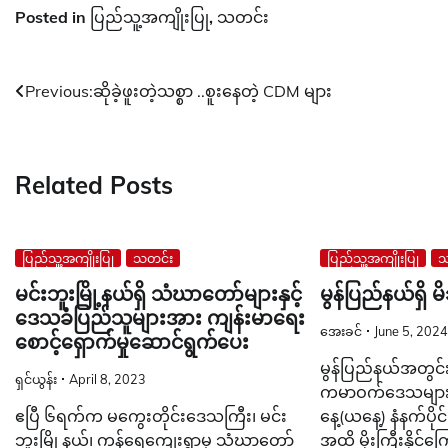
Posted in
ပြည်သူ့အကျိုးပြု
,
သတင်း
Post
Previous:
ဆိုခဲ့ဖူးတဲ့သစ္စာ ..စူးနေတဲ့ CDM များ
navigation
Related Posts
ပြည်သူ့အကျိုးပြု
သတင်း
ပြည်သူ့အကျိုးပြု
သ
မင်းဘူးမြို့နယ်ရှိ သံဃာတော်များနှင့်
မွန်ပြည်နယ်ရှိ မ
ဒေသခံပြည်သူများအား ကျန်းမာရေး
အေးခင်
June 5, 2024
စောင့်ရှောက်မှုဆောင်ရွက်ပေး
မွန်ပြည်နယ်အတွင်းရ
ရှင်ယွန်း
April 8, 2023
ကမာဝက်ဒေသများတ
ဧပြီ ၆ရက်က မကွေးတိုင်းဒေသကြီး၊ မင်း
နေ့(ယနေ့) နံနက်ပို
ဘူးမြို့နယ်၊ ကန်ရေကျေးရွာမှ သံဃာတော်
အထိ မိုးကြီးနိုင်ကြ