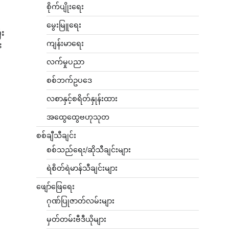
စိုက်ပျိုးရေး
မွေးမြူရေး
ီး
ကျန်းမာရေး
း
လက်မှုပညာ
စစ်ဘက်ဥပဒေ
လစာနှင့်စရိတ်နှုန်းထား
အထွေထွေဗဟုသုတ
စစ်ချီသီချင်း
စစ်သည်ရေး/ဆိုသီချင်းများ
ရဲစိတ်ရဲမာန်သီချင်းများ
ဖျော်ဖြေရေး
ဂုဏ်ပြုဇာတ်လမ်းများ
မှတ်တမ်းဗီဒီယိုများ