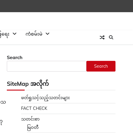
ြေရေး
ကံစမ်းမဲ
Search
Search
SiteMap အလိုက်
ဖတ်ရှုသင့်သည့်သတင်းများ
ကုသ
FACT CHECK
သတင်းစာ
ကု
မြဝတီ