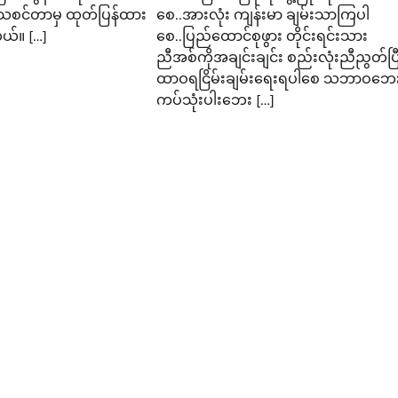
ဝသစင်တာမှ ထုတ်ပြန်ထား
စေ..အားလုံး ကျန်းမာ ချမ်းသာကြပါ
ယ်။ […]
စေ..ပြည်ထောင်စုဖွား တိုင်းရင်းသား
ညီအစ်ကိုအချင်းချင်း စည်းလုံးညီညွတ်ပြ
ထာဝရငြိမ်းချမ်းရေးရပါစေ သဘာဝဘေ
ကပ်သုံးပါးဘေး […]