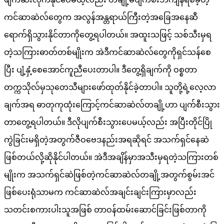
ကင်ဆာဆဲလ်တွေက အလွန်အန္တရာယ်ကြီးတဲ့အခြေအနေဆီ
ရောက်ရှိသွားနိုင်တာကိုတွေ့ရပါတယ်။ အထူးသဖြင့် သစ်သီးမှရ
တဲ့သကြားဓာတ်တစ်မျိုးက အဲဒီကင်ဆာဆဲလ်တွေကိုရှင်သန်စေ
ပြီး ပျံ့နှံ့စေအောင်ကူညီပေးတာပါ။ ဒီတွေ့ရှိချက်ကို ဝစ္စတာ
တက္ကသိုလ်မှသုတေသီများဖော်ထုတ်နိုင်ခဲ့တာပါ။ သူတို့ရဲ့လေ့လာ
ချက်အရ ဓာတုကုထုံးကြောင့်ကင်ဆာဆဲလ်တချို့ဟာ ပျက်စီးသွား
တာတွေ့ရပါတယ်။ ဒီလိုပျက်စီးသွားပေမယ့်လည်း အပြီးတိုင်ပြို
ကွဲခြင်းမရှိတဲ့အတွက်ဇီဝဗေဒနည်းအရဆိုရင် အသက်ရှင်နေဆဲ
ဖြစ်တယ်လို့ဆိုနိုင်ပါတယ်။ အဲဒီအချိန်မှာအသီးမှရတဲ့သကြားတစ်
မျိုးက အသက်ရှင်ဆဲဖြစ်တဲ့ကင်ဆာဆဲလ်တချို့အတွက်စွမ်းအင်
ဖြစ်ပေးရုံသာမက ကင်ဆာဆဲလ်အချင်းချင်းကြားမှာလည်း
သတင်းစကားပါးသူအဖြစ် တာဝန်ထမ်းဆောင်ခြင်းဖြစ်တာကို