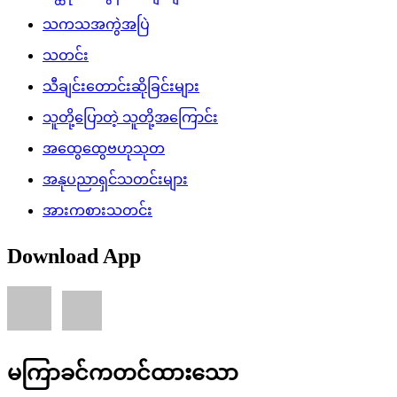
သကသအကွဲအပြဲ
သတင်း
သီချင်းတောင်းဆိုခြင်းများ
သူတို့ပြောတဲ့ သူတို့အကြောင်း
အထွေထွေဗဟုသုတ
အနုပညာရှင်သတင်းများ
အားကစားသတင်း
Download App
မကြာခင်ကတင်ထားသော