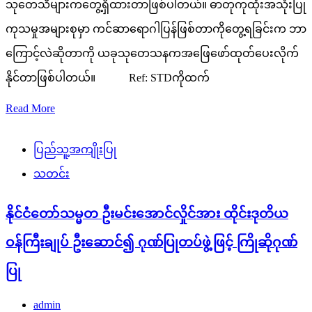
သုတေသီများကတွေ့ရှိထားတာဖြစ်ပါတယ်။ ဓာတုကုထုံးအသုံးပြု
ကုသမှုအများစုမှာ ကင်ဆာရောဂါပြန်ဖြစ်တာကိုတွေ့ရခြင်းက ဘာ
ကြောင့်လဲဆိုတာကို ယခုသုတေသနကအဖြေဖော်ထုတ်ပေးလိုက်
နိုင်တာဖြစ်ပါတယ်။ Ref: STDကိုထက်
Read More
ပြည်သူ့အကျိုးပြု
သတင်း
နိုင်ငံတော်သမ္မတ ဦးမင်းအောင်လှိုင်အား ထိုင်းဒုတိယ
ဝန်ကြီးချုပ် ဦးဆောင်၍ ဂုဏ်ပြုတပ်ဖွဲ့ဖြင့် ကြိုဆိုဂုဏ်
ပြု
admin