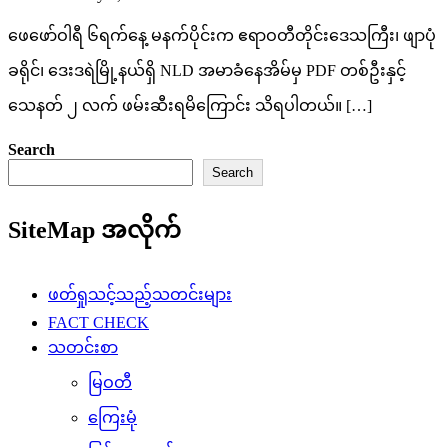
ဖေဖော်ဝါရီ ၆ရက်နေ့ မနက်ပိုင်းက ဧရာဝတီတိုင်းဒေသကြီး၊ ဖျာပုံ
ခရိုင်၊ ဒေးဒရဲမြို့နယ်ရှိ NLD အမာခံနေအိမ်မှ PDF တစ်ဦးနှင့်
သေနတ် ၂ လက် ဖမ်းဆီးရမိကြောင်း သိရပါတယ်။ […]
Search
Search
SiteMap အလိုက်
ဖတ်ရှုသင့်သည့်သတင်းများ
FACT CHECK
သတင်းစာ
မြဝတီ
ကြေးမုံ