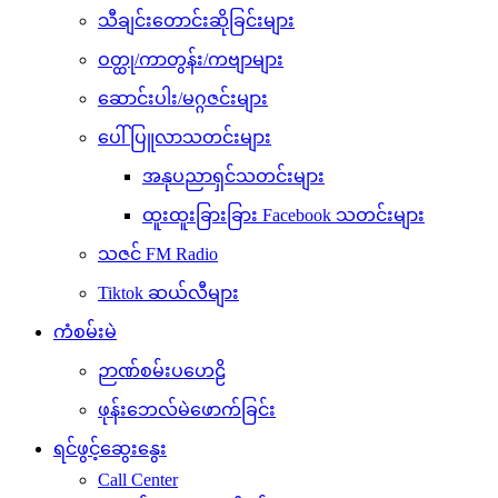
သီချင်းတောင်းဆိုခြင်းများ
ဝတ္ထု/ကာတွန်း/ကဗျာများ
ဆောင်းပါး/မဂ္ဂဇင်းများ
ပေါ်ပြူလာသတင်းများ
အနုပညာရှင်သတင်းများ
ထူးထူးခြားခြား Facebook သတင်းများ
သဇင် FM Radio
Tiktok ဆယ်လီများ
ကံစမ်းမဲ
ဉာဏ်စမ်းပဟေဠိ
ဖုန်းဘေလ်မဲဖောက်ခြင်း
ရင်ဖွင့်ဆွေးနွေး
Call Center