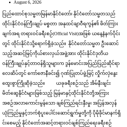
August 6, 2026
ပြည်ထောင်စုသမ္မတမြန်မာနိုင်ငံတော်၊ နိုင်ငံတော်သမ္မတသည်
ထိုင်းနိုင်ငံဝန်ကြီးချုပ် မစ္စတာ အနုထင်ချာဝီရကွန်၏ ဖိတ်ကြား
ချက်အရ တရားဝင်ခရီးစဉ်(Official Visit)အဖြစ် ယနေ့နံနက်ပိုင်း
တွင် ထိုင်းနိုင်ငံသို့ရောက်ရှိခဲ့သည်။ နိုင်ငံတော်သမ္မတ ဦးဆောင်
သည့်အဆင့်မြင့်ကိုယ်စားလှယ်အဖွဲ့အား ထိုင်းနိုင်ငံဒုတိယ
ဝန်ကြီးချုပ်နှင့်တာဝန်ရှိသူများက ဒွန်မောင်းအပြည်ပြည်ဆိုင်ရာ
လေဆိပ်တွင် ကော်ဇောနီခင်း၍ ဂုဏ်ပြုတပ်ဖွဲ့ဖြင့် လှိုက်လှဲနွေး
ထွေးစွာကြိုဆိုခဲ့သည်။ ယခုခရီးစဉ်သည် အိမ်နီးချင်း
မိတ်ဆွေနိုင်ငံများဖြစ်သည့် မြန်မာနှင့်ထိုင်းနိုင်ငံတို့အကြား
အစဉ်အလာကောင်းမွန်သော ချစ်ကြည်ရင်းနှီးမှု၊ အပြန်အလှန်
ယုံကြည်မှုနှင့်ဘက်စုံပူးပေါင်းဆောင်ရွက်မှုတို့ကို ပိုမိုခိုင်မာနက်ရှိ
င်းစေမည့် နိုင်ငံတော်အဆင့်တရားဝင်ချစ်ကြည်ရေးခရီးစဉ်