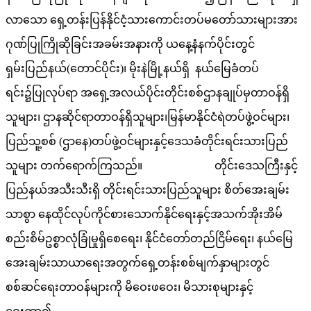
လာသော ရှေ့တန်းပြန်နိုင်ငံ့သားကောင်းတပ်မတော်သားများအား
ဂုဏ်ပြုကြိုဆိုခြင်းအခမ်းအနားကို ယနေ့နံနက်ပိုင်းတွင်
ရှမ်းပြည်နယ်(တောင်ပိုင်း)၊ မိုးနဲမြို့နယ်ရှိ နယ်မြေခံတပ်
ရင်း၌ပြုလုပ်ရာ အရှေ့အလယ်ပိုင်းတိုင်းစစ်ဌာနချုပ်မှတာဝန်ရှိ
သူများ၊ ဌာနဆိုင်ရာတာဝန်ရှိသူများ၊မြန်မာနိုင်ငံရဲတပ်ဖွဲ့ဝင်များ၊
ပြည်သူ့စစ် (ဌာနေ)တပ်ဖွဲ့ဝင်များနှင့်ဒေသခံတိုင်းရင်းသားပြည်
သူများ တက်ရောက်ကြသည်။ တိုင်းဒေသကြီးနှင့်
ပြည်နယ်အသီးသီးရှိ တိုင်းရင်းသားပြည်သူများ စိတ်အေးချမ်း
သာစွာ နေထိုင်လုပ်ကိုင်စားသောက်နိုင်ရေးနှင့်အသက်အိုးအိမ်
စည်းစိမ်ဥစ္စာလုံခြုံမှုရှိစေရေး၊ နိုင်ငံတော်တည်ငြိမ်ရေး၊ နယ်မြေ
အေးချမ်းသာယာရေးအတွက်ရှေ့တန်းစစ်မျက်နှာများတွင်
စစ်ဆင်ရေးတာဝန်များကို မိဝေးဖဝေး၊ မိသားစုများနှင့်