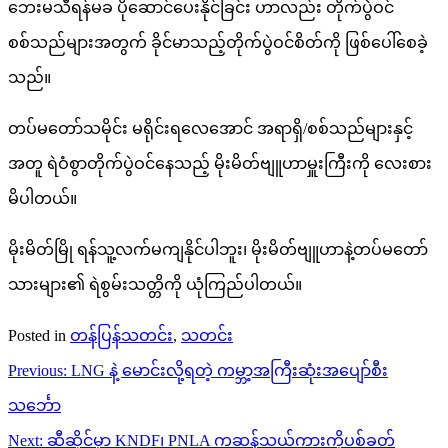
ဘေးမသီရန်မခ ပိုဆောင်ပေးနိုင်ခြင်း ဟာလည်း တိုက်ပွဲဝင်
စစ်သည်များအတွက် ခိုင်မာသည့်တိုက်ပွဲဝင်စိတ်ကို ဖြစ်ပေါ်စေခဲ့
သည်။
တပ်မတော်သမိုင်း မရိုင်းရလေအောင် အရာရှိ/စစ်သည်များနှင့်
အတူ ရဲဝံစွာတိုက်ပွဲဝင်နေသည့် မိုးမိတ်ဗျူဟာမှူးကြီးကို လေးစား
မိပါတယ်။
မိုးမိတ်မြို ရန်သူ့လက်မကျနိုင်ပါဘူး၊ မိုးမိတ်ဗျူဟာနဲ့တပ်မတော်
သားများ၏ ရဲစွမ်းသတ္တိကို ယုံကြည်ပါတယ်။
Posted in
တန်ပြန်သတင်း
,
သတင်း
Post
Previous:
LNG နဲ့ မောင်းလို့ရတဲ့ ကမ္ဘာ့အကြီးဆုံးအပျော်စီး
navigation
သင်္ဘော
Next:
ဆီဆိုင်မှာ KNDF၊ PNLA ကဆန်သယ်ကားကိုပစ်ခတ်