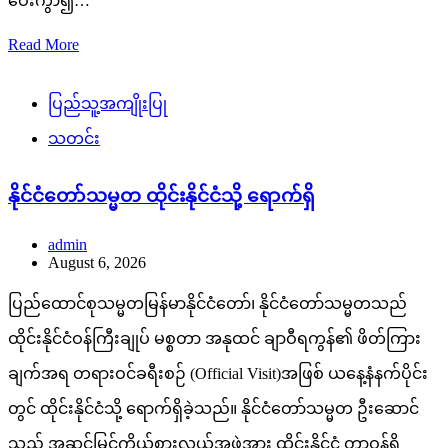
ဝေးကွာ၍…
Read More
ပြည်သူ့အကျိုးပြု
သတင်း
နိုင်ငံတော်သမ္မတ ထိုင်းနိုင်ငံသို့ ရောက်ရှိ
admin
August 6, 2026
ပြည်ထောင်စုသမ္မတမြန်မာနိုင်ငံတော်၊ နိုင်ငံတော်သမ္မတသည်
ထိုင်းနိုင်ငံဝန်ကြီးချုပ် မစ္စတာ အနုထင် ချာဝီရကွန်၏ ဖိတ်ကြား
ချက်အရ တရားဝင်ခရီးစဉ် (Official Visit)အဖြစ် ယနေ့နံနက်ပိုင်း
တွင် ထိုင်းနိုင်ငံသို့ ရောက်ရှိခဲ့သည်။ နိုင်ငံတော်သမ္မတ ဦးဆောင်
သည့် အဆင့်မြင့်ကိုယ်စားလှယ်အဖွဲ့အား ထိုင်းနိုင်ငံ တာဝန်ရှိ