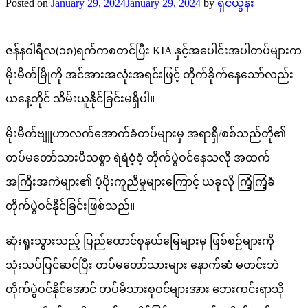
Posted on
January 29, 2024
January 29, 2024
by
ရှင်ယွန်း
ဇန်နဝါရီလ(၁၈)ရက်ကစတင်ပြီး KIA နှင့်အပေါင်းအပါတပ်များက
မိုးမိတ်မြိုကို အင်အားအလုံးအရင်းဖြင့် တိုက်ခိုက်နေသော်လည်း
ယနေ့တိုင် သိမ်းယူနိုင်ခြင်းမရှိပါ။
မိုးမိတ်ဗျူဟာလက်အောက်ခံတပ်များမှ အရာရှိ/စစ်သည်တို၏
တပ်မတော်သားပီသစွာ ရဲရဲဝံ့ဝံ့ တိုက်ပွဲဝင်နေသလို အထက်
အကြီးအကဲများ၏ ပံ့ပိုးကူညီမှုများကြောင့် ယခုလို ကြံ့ကြံ့ခံ
တိုက်ပွဲဝင်နိုင်ခြင်းဖြစ်သည်။
ဆုံးရှုးသွားသည့် ပြည်ထောင်စုနယ်မြေများမှ ဖြစ်စဉ်များကို
သုံးသပ်ပြင်ဆင်ပြီး တပ်မတော်သားများ နောက်ဆံ မတင်းဘဲ
တိုက်ပွဲဝင်နိုင်အောင် တပ်မိသားစုဝင်များအား ဘေးကင်းရာသို