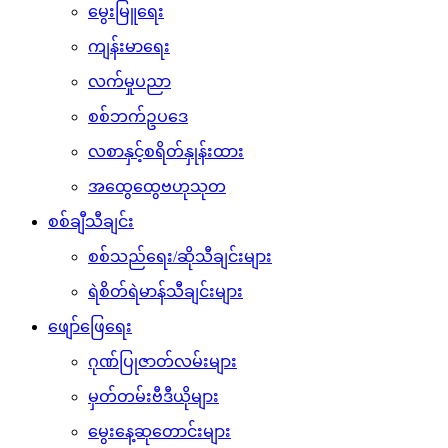
မွေးမြူရေး
ကျန်းမာရေး
လက်မှုပညာ
စစ်ဘက်ဥပဒေ
လစာနှင့်စရိတ်နှုန်းထား
အထွေထွေဗဟုသုတ
စစ်ချီသီချင်း
စစ်သည်ရေး/ဆိုသီချင်းများ
ရဲစိတ်ရဲမာန်သီချင်းများ
ဖျော်ဖြေရေး
ဂုဏ်ပြုဇာတ်လမ်းများ
မှတ်တမ်းဗီဒီယိုများ
မွေးနေ့ဆုတောင်းများ