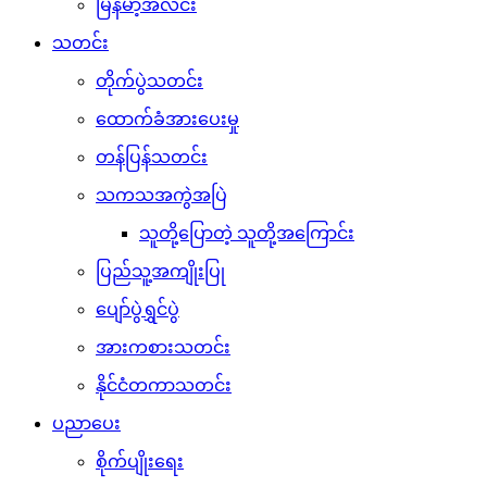
မြန်မာ့အလင်း
သတင်း
တိုက်ပွဲသတင်း
ထောက်ခံအားပေးမှု
တန်ပြန်သတင်း
သကသအကွဲအပြဲ
သူတို့ပြောတဲ့ သူတို့အကြောင်း
ပြည်သူ့အကျိုးပြု
ပျော်ပွဲရွှင်ပွဲ
အားကစားသတင်း
နိုင်ငံတကာသတင်း
ပညာပေး
စိုက်ပျိုးရေး