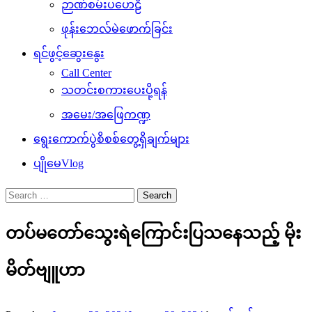
ဉာဏ်စမ်းပဟေဠိ
ဖုန်းဘေလ်မဲဖောက်ခြင်း
ရင်ဖွင့်ဆွေးနွေး
Call Center
သတင်းစကားပေးပို့ရန်
အမေး/အဖြေကဏ္ဍ
ရွေးကောက်ပွဲစိစစ်တွေ့ရှိချက်များ
ပျိုမေVlog
Search
for:
တပ်မတော်သွေးရဲကြောင်းပြသနေသည့် မိုး
မိတ်ဗျူဟာ