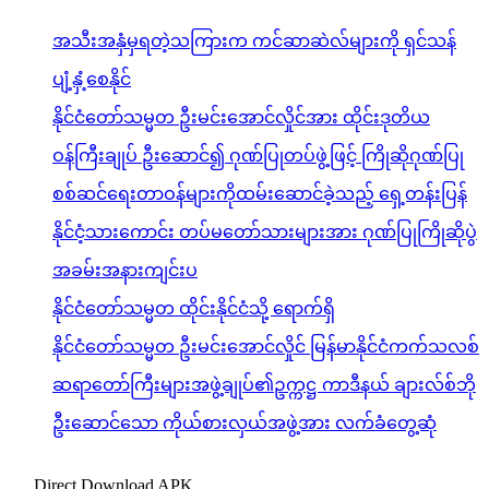
အသီးအနှံမှရတဲ့သကြားက ကင်ဆာဆဲလ်များကို ရှင်သန်
ပျံ့နှံ့စေနိုင်
နိုင်ငံတော်သမ္မတ ဦးမင်းအောင်လှိုင်အား ထိုင်းဒုတိယ
ဝန်ကြီးချုပ် ဦးဆောင်၍ ဂုဏ်ပြုတပ်ဖွဲ့ဖြင့် ကြိုဆိုဂုဏ်ပြု
စစ်ဆင်ရေးတာဝန်များကိုထမ်းဆောင်ခဲ့သည့် ရှေ့တန်းပြန်
နိုင်ငံ့သားကောင်း တပ်မတော်သားများအား ဂုဏ်ပြုကြိုဆိုပွဲ
အခမ်းအနားကျင်းပ
နိုင်ငံတော်သမ္မတ ထိုင်းနိုင်ငံသို့ ရောက်ရှိ
နိုင်ငံတော်သမ္မတ ဦးမင်းအောင်လှိုင် မြန်မာနိုင်ငံကက်သလစ်
ဆရာတော်ကြီးများအဖွဲ့ချုပ်၏ဥက္ကဋ္ဌ ကာဒီနယ် ချားလ်စ်ဘို
ဦးဆောင်သော ကိုယ်စားလှယ်အဖွဲ့အား လက်ခံတွေ့ဆုံ
Direct Download APK