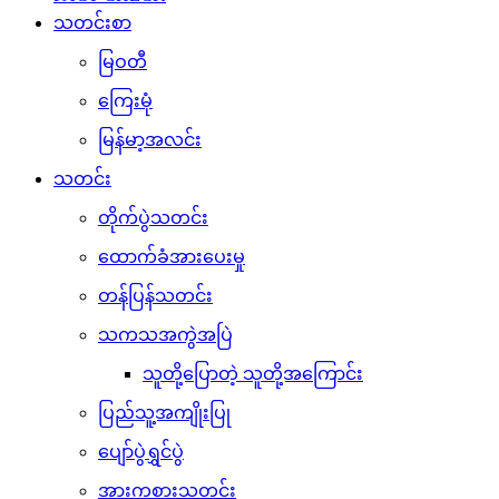
သတင်းစာ
မြဝတီ
ကြေးမုံ
မြန်မာ့အလင်း
သတင်း
တိုက်ပွဲသတင်း
ထောက်ခံအားပေးမှု
တန်ပြန်သတင်း
သကသအကွဲအပြဲ
သူတို့ပြောတဲ့ သူတို့အကြောင်း
ပြည်သူ့အကျိုးပြု
ပျော်ပွဲရွှင်ပွဲ
အားကစားသတင်း