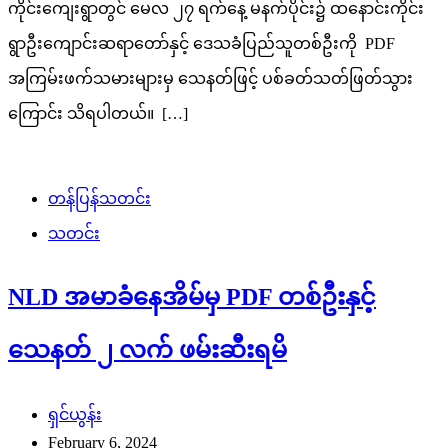
ကိုင်းကျေးရွာတွင် မေလ ၂၇ ရက်နေ့ မနက်ပိုင်း၌ ထနောင်းကိုင်း
ရွာဦးကျောင်းဆရာတော်နှင့် ဒေသခံပြည်သူတစ်ဦးကို PDF
အကြမ်းဖက်သမားများမှ သေနတ်ဖြင့် ပစ်ခတ်သတ်ဖြတ်သွား
ကြောင်း သိရပါတယ်။ […]
တန်ပြန်သတင်း
သတင်း
NLD အမာခံနေအိမ်မှ PDF တစ်ဦးနှင့်
သေနတ် ၂ လက် ဖမ်းဆီးရမိ
ရှင်ယွန်း
February 6, 2024