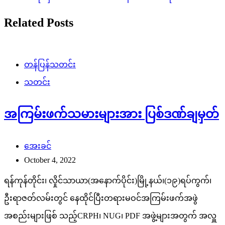
Related Posts
တန်ပြန်သတင်း
သတင်း
အကြမ်းဖက်သမားများအား ပြစ်ဒဏ်ချမှတ်
အေးခင်
October 4, 2022
ရန်ကုန်တိုင်း၊ လှိုင်သာယာ(အနောက်ပိုင်း)မြို့နယ်၊(၁၉)ရပ်ကွက်၊
ဦးရာဇတ်လမ်းတွင် နေထိုင်ပြီးတရားမဝင်အကြမ်းဖက်အဖွဲ
အစည်းများဖြစ် သည့်CRPH၊ NUG၊ PDF အဖွဲ့များအတွက် အလှူ