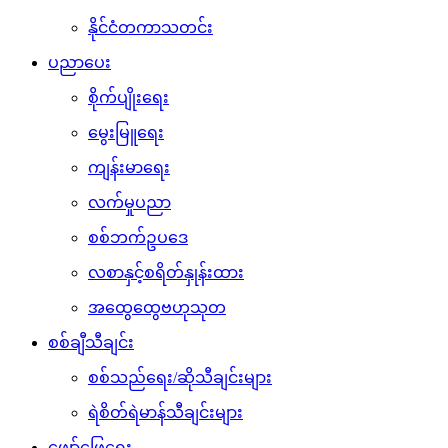
နိုင်ငံတကာသတင်း
ပညာပေး
စိုက်ပျိုးရေး
မွေးမြူရေး
ကျန်းမာရေး
လက်မှုပညာ
စစ်ဘက်ဥပဒေ
လစာနှင့်စရိတ်နှုန်းထား
အထွေထွေဗဟုသုတ
စစ်ချီသီချင်း
စစ်သည်ရေး/ဆိုသီချင်းများ
ရဲစိတ်ရဲမာန်သီချင်းများ
ဖျော်ဖြေရေး