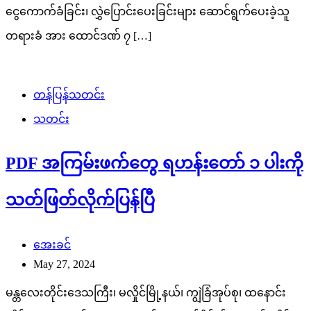
ငွေကောက်ခံခြင်း၊ လွှဲပြောင်းပေးခြင်းများ ဆောင်ရွက်ပေးခဲ့သူ
တရားခံ အား ထောင်ဒဏ် ၇ […]
တန်ပြန်သတင်း
သတင်း
PDF အကြမ်းဖက်တွေ ရဟန်းတော် ၁ ပါးကို
သတ်ဖြတ်လိုက်ပြန်ပြီ
အေးခင်
May 27, 2024
မန္တလေးတိုင်းဒေသကြီး၊ မလှိုင်မြို့နယ်၊ ကျွဲခြံအုပ်စု၊ ထနောင်း