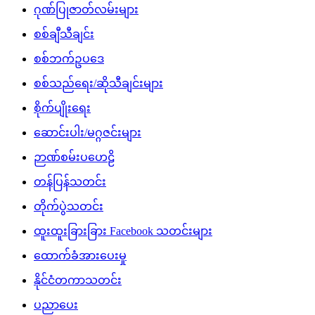
ဂုဏ်ပြုဇာတ်လမ်းများ
စစ်ချီသီချင်း
စစ်ဘက်ဥပဒေ
စစ်သည်ရေး/ဆိုသီချင်းများ
စိုက်ပျိုးရေး
ဆောင်းပါး/မဂ္ဂဇင်းများ
ဉာဏ်စမ်းပဟေဠိ
တန်ပြန်သတင်း
တိုက်ပွဲသတင်း
ထူးထူးခြားခြား Facebook သတင်းများ
ထောက်ခံအားပေးမှု
နိုင်ငံတကာသတင်း
ပညာပေး