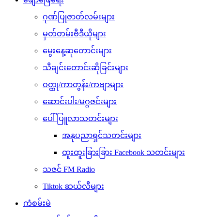
ဂုဏ်ပြုဇာတ်လမ်းများ
မှတ်တမ်းဗီဒီယိုများ
မွေးနေ့ဆုတောင်းများ
သီချင်းတောင်းဆိုခြင်းများ
ဝတ္ထု/ကာတွန်း/ကဗျာများ
ဆောင်းပါး/မဂ္ဂဇင်းများ
ပေါ်ပြူလာသတင်းများ
အနုပညာရှင်သတင်းများ
ထူးထူးခြားခြား Facebook သတင်းများ
သဇင် FM Radio
Tiktok ဆယ်လီများ
ကံစမ်းမဲ