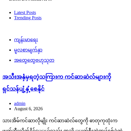
Latest Posts
Trending Posts
ကျန်းမာရေး
မူလစာမျက်နှာ
အထွေထွေဗဟုသုတ
အသီးအနှံမှရတဲ့သကြားက ကင်ဆာဆဲလ်များကို
ရှင်သန်ပျံ့နှံ့စေနိုင်
admin
August 6, 2026
သားအိမ်ကင်ဆာလိုမျိုး ကင်ဆာဆဲလ်တွေကို ဓာတုကုထုံးက
ဖျက်ဆီးလိုက်နိုင်ပေမယ့်လည်း တချို့မပျက်စီးဘဲကျန်ရစ်ခဲ့တဲ့