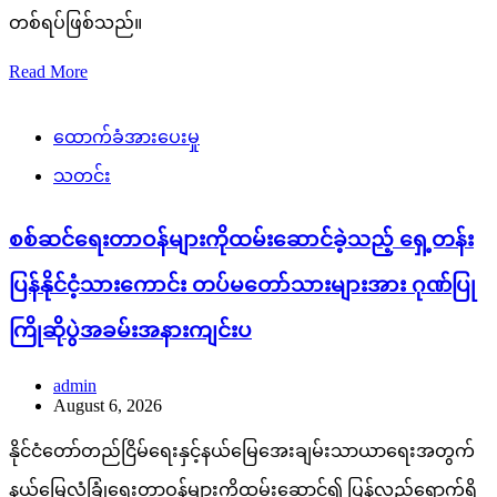
တစ်ရပ်ဖြစ်သည်။
Read More
ထောက်ခံအားပေးမှု
သတင်း
စစ်ဆင်ရေးတာဝန်များကိုထမ်းဆောင်ခဲ့သည့် ရှေ့တန်း
ပြန်နိုင်ငံ့သားကောင်း တပ်မတော်သားများအား ဂုဏ်ပြု
ကြိုဆိုပွဲအခမ်းအနားကျင်းပ
admin
August 6, 2026
နိုင်ငံတော်တည်ငြိမ်ရေးနှင့်နယ်မြေအေးချမ်းသာယာရေးအတွက်
နယ်မြေလုံခြုံရေးတာဝန်များကိုထမ်းဆောင်၍ ပြန်လည်ရောက်ရှိ