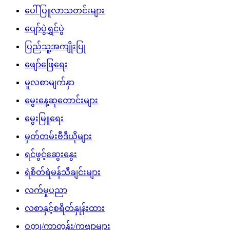
ပေါ်ပြူလာသတင်းများ
ပျော်ပွဲရွှင်ပွဲ
ပြည်သူ့အကျိုးပြု
ဖျော်ဖြေရေး
မူလစာမျက်နှာ
မွေးနေ့ဆုတောင်းများ
မွေးမြူရေး
မှတ်တမ်းဗီဒီယိုများ
ရင်ဖွင့်ဆွေးနွေး
ရဲစိတ်ရဲမန်သီချင်းများ
လက်မှုပညာ
လစာနှင့်စရိတ်နှုန်းထား
ဝတ္ထု/ကာတွန်း/ကဗျာများ