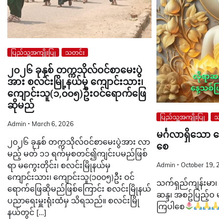
ပြည်သူ့အကျိုးပြု
သတင်း
၂၀၂၆ ခုနှစ် တက္ကသိုလ်ဝင်စာမေးပွဲ
အား စလင်းမြို့နယ်မှ ကျောင်းသား၊
ကျောင်းသူ(၁,၀၀၅)ဦးဝင်ရောက်ဖြေ
ဆိုမည်
ပြည်သူ့အကျိုးပြု
သ
Admin
March 6, 2026
မင်္ဂလာရှိသော
၂၀၂၆ ခုနှစ် တက္ကသိုလ်ဝင်စာမေးပွဲအား လာ
စေ
မည့် မတ် ၁၁ ရက်မှစတင်၍ကျင်းပမည်ဖြစ်
ရာ မကွေးတိုင်း၊ စလင်းမြိုနယ်မှ
Admin
October 19, 
ကျောင်းသား၊ ကျောင်းသူ(၁၀၀၅)ဦး ဝင်
သက်ရှည်ကျန်းမာ၊ 
ရောက်ဖြေဆိုမည်ဖြစ်ကြောင်း စလင်းမြိုနယ်
ဆန္ဒ၊ အစဥ်ပြည့်ဝ 
ပညာရေးမှူးရုံးထံမှ သိရသည်။ စလင်းမြို
ကြပါစေ
နယ်တွင် […]