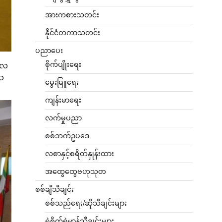
အားကစားသတင်း
နိုင်ငံတကာသတင်း
ပညာပေး
စိုက်ပျိုးရေး
င်လ
ေသ
မွေးမြူရေး
ကျန်းမာရေး
လက်မှုပညာ
စစ်ဘက်ဥပဒေ
လစာနှင့်စရိတ်နှုန်းထား
အထွေထွေဗဟုသုတ
စစ်ချီသီချင်း
စစ်သည်ရေး/ဆိုသီချင်းများ
ရဲစိတ်ရဲမာန်သီချင်းများ