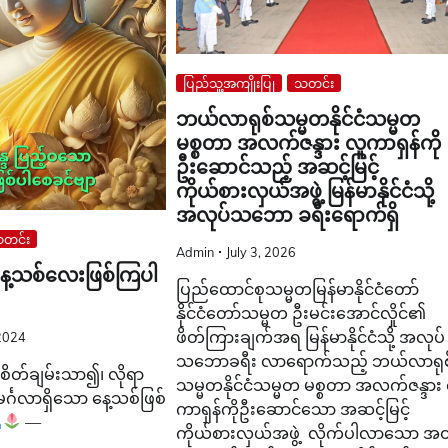
ပြည်သူ့အကျိုးပြု
သတင်း
ဘယ်လာရုစ်သမ္မတနိုင်ငံသမ္မတ
မစ္စတာ အလက်ဇန္ဒား လူကာရှန်ကို
ဦးဆောင်သည့် အဆင့်မြင့်
ကိုယ်စားလှယ်အဖွဲ့ မြန်မာနိုင်ငံသို့
အလုပ်သဘော ခရီးရောက်ရှိ
တင်း
Admin
July 3, 2026
 နေ့သစ်လေးဖြစ်ကြပါ
ပြည်ထောင်စုသမ္မတမြန်မာနိုင်ငံတော်
နိုင်ငံတော်သမ္မတ ဦးမင်းအောင်လှိုင်၏
ဖိတ်ကြားချက်အရ မြန်မာနိုင်ငံသို့ အလုပ်
2024
သဘောခရီး လာရောက်သည့် ဘယ်လာရုစ
စိတ်ချမ်းသာ၍၊ လိုရာ
သမ္မတနိုင်ငံသမ္မတ မစ္စတာ အလက်ဇန္ဒား
မင်္ဂလာရှိသော နေ့သစ်ဖြစ်
ကာရှန်ကိုဦးဆောင်သော အဆင့်မြင့်
—
ကိုယ်စားလှယ်အဖွဲ့ လိုက်ပါလာသော အထ