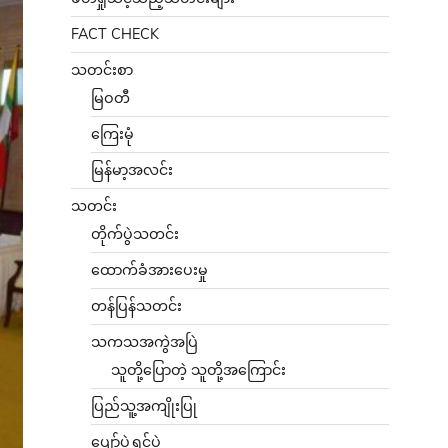
FACT CHECK
သတင်းစာ
မြဝတီ
ကြေးမုံ
မြန်မာ့အလင်း
သတင်း
တိုက်ပွဲသတင်း
ထောက်ခံအားပေးမှု
တန်ပြန်သတင်း
သကသအကွဲအပြဲ
သူတို့ပြောတဲ့ သူတို့အကြောင်း
ပြည်သူ့အကျိုးပြု
ပျော်ပွဲရွှင်ပွဲ