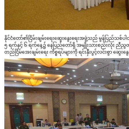
နိုင်ငံတော်၏ငြိမ်းချမ်းရေးဆွေးနွေးရေးအဖွဲ့သည် မွန်ပြည်သစ်ပ
၅ ရက်နှင့် ၆ ရက်နေ့၌ နေပြည်တော်ရှိ အမျိုးသားစည်းလုံး ညီညွတ်
တည်ငြိမ်အေးချမ်းရေး ကိစ္စရပ်များကို ရင်းနှီးပွင့်လင်းစွာ ဆွေ