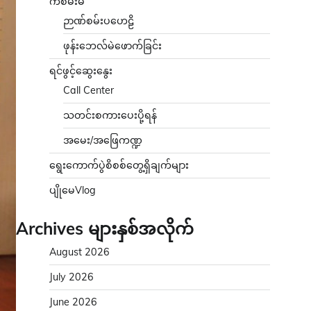
ကံစမ်းမဲ
ဉာဏ်စမ်းပဟေဠိ
ဖုန်းဘေလ်မဲဖောက်ခြင်း
ရင်ဖွင့်ဆွေးနွေး
Call Center
သတင်းစကားပေးပို့ရန်
အမေး/အဖြေကဏ္ဍ
ရွေးကောက်ပွဲစိစစ်တွေ့ရှိချက်များ
ပျိုမေVlog
Archives များနှစ်အလိုက်
August 2026
July 2026
June 2026