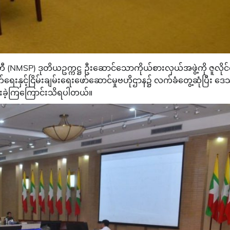
ါတီ (NMSP) ဒုတိယဥက္ကဋ္ဌ ဦးဆောင်သောကိုယ်စားလှယ်အဖွဲ့ကို ဇူလို
ရေးနှင့်ငြိမ်းချမ်းရေးဖော်ဆောင်မှုဗဟိုဌာန၌ လက်ခံတွေ့ဆုံပြီး ဒ
းနွေးခဲ့ကြကြောင်းသိရပါတယ်။