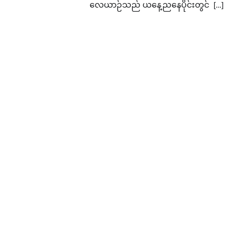
လေယာဉ်သည် ယနေ့ညနေပိုင်းတွင် […]