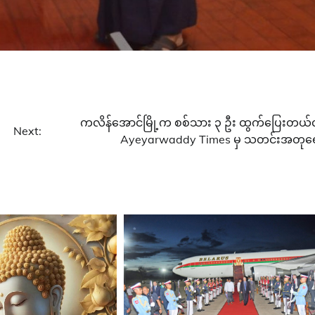
ကလိန်အောင်မြို့က စစ်သား ၃ ဦး ထွက်ပြေးတယ်လိ
Next:
Ayeyarwaddy Times မှ သတင်းအတုရ