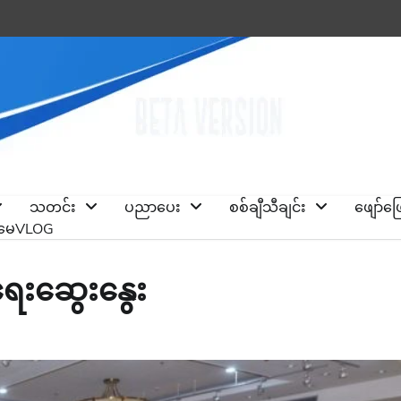
သတင်း
ပညာပေး
စစ်ချီသီချင်း
ဖျော်ဖ
ိုမေVLOG
းရေးဆွေးနွေး