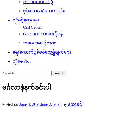
ဉာဏ်စမ်းပဟေဠိ
ဖုန်းဘေလ်မဲဖောက်ခြင်း
ရင်ဖွင့်ဆွေးနွေး
Call Center
သတင်းစကားပေးပို့ရန်
အမေး/အဖြေကဏ္ဍ
ရွေးကောက်ပွဲစိစစ်တွေ့ရှိချက်များ
ပျိုမေVlog
Search
for:
မင်္ဂလာနံနက်ခင်းပါ
Posted on
June 3, 2023
June 2, 2023
by
အေးခင်