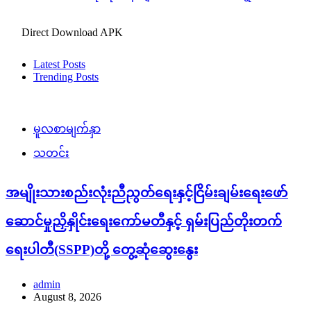
Direct Download APK
Latest Posts
Trending Posts
မူလစာမျက်နှာ
သတင်း
အမျိုးသားစည်းလုံးညီညွတ်ရေးနှင့်ငြိမ်းချမ်းရေးဖော်
ဆောင်မှုညှိနှိုင်းရေးကော်မတီနှင့် ရှမ်းပြည်တိုးတက်
ရေးပါတီ(SSPP)တို့ တွေ့ဆုံဆွေးနွေး
admin
August 8, 2026