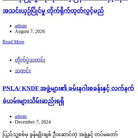
အသင်းယှဉ်ပြိုင်မှု တိုက်ရိုက်ထုတ်လွှင့်မည်
admin
August 7, 2026
Read More
တိုက်ပွဲသတင်း
သတင်း
PNLA/ KNDF အဖွဲ့များ၏ ခမ်းနဂါးစခန်းနှင့် လက်နက်
ခဲယမ်းများသိမ်းဆည်းရရှိ
admin
December 7, 2024
ပြည်သူ့စစ်မှ ခွန်မျိုးချစ် ဦးဆောင်တဲ့ အဖွဲ့နှင့် တပ်မတော်