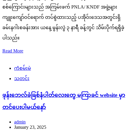
စစ်ကြောင်းများသည် အကြမ်းဖက် PNLA/ KNDF အဖွဲ့များ
ကျူးကျော်ဝင်ရောက် တပ်စွဲထားသည့် ပအိုဝ်းဒေသအတွင်းရှိ
ခမ်းနဂါးစခန်းအား ယနေ့ မွန်းလွဲ ၃ နာရီ ခန့်တွင် သိမ်းပိုက်ရရှိခဲ့
ပါသည်။
Read More
ကံစမ်းမဲ
သတင်း
ဖုန်းဘေလ်ခဲခြစ်နံပါတ်လေးတွေ မကြာခင် website မှာ
တင်ပေးပါမယ်နော်
admin
January 23, 2025