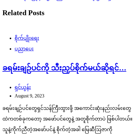
Related Posts
စိုက်ပျိုးရေး
ပညာပေး
ခရမ်းချဉ်ပင်ကို သီးညှပ်စိုက်မယ်ဆိုရင်…
ရှင်ယွန်း
August 9, 2023
ခရမ်းချဉ်ပင်တွေရှင်သန်ကြီးထွားဖို့ အကောင်းဆုံးနည်းလမ်းတွေ
ထဲကတစ်ခုကတော့ အဖော်ပင်တွေနဲ့ အတူစိုက်တာပဲ ဖြစ်ပါတယ်။
သူနဲ့ကိုက်ညီတဲ့အဖော်ပင်နဲ့ စိုက်တဲ့အခါ မြေဆီဩဇာကို