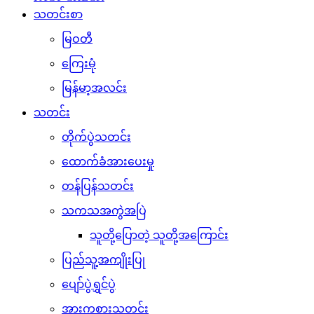
သတင်းစာ
မြဝတီ
ကြေးမုံ
မြန်မာ့အလင်း
သတင်း
တိုက်ပွဲသတင်း
ထောက်ခံအားပေးမှု
တန်ပြန်သတင်း
သကသအကွဲအပြဲ
သူတို့ပြောတဲ့ သူတို့အကြောင်း
ပြည်သူ့အကျိုးပြု
ပျော်ပွဲရွှင်ပွဲ
အားကစားသတင်း