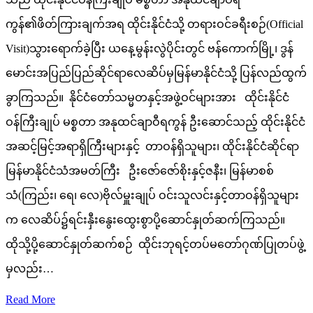
ကွန်၏ဖိတ်ကြားချက်အရ ထိုင်းနိုင်ငံသို့ တရားဝင်ခရီးစဉ်(Official
Visit)သွားရောက်ခဲ့ပြီး ယနေ့မွန်းလွဲပိုင်းတွင် ဗန်ကောက်မြို့၊ ဒွန်
မောင်းအပြည်ပြည်ဆိုင်ရာလေဆိပ်မှမြန်မာနိုင်ငံသို့ ပြန်လည်ထွက်
ခွာကြသည်။ နိုင်ငံတော်သမ္မတနှင့်အဖွဲ့ဝင်များအား ထိုင်းနိုင်ငံ
ဝန်ကြီးချုပ် မစ္စတာ အနုထင်ချာဝီရကွန် ဦးဆောင်သည့် ထိုင်းနိုင်ငံ
အဆင့်မြင့်အရာရှိကြီးများနှင့် တာဝန်ရှိသူများ၊ ထိုင်းနိုင်ငံဆိုင်ရာ
မြန်မာနိုင်ငံသံအမတ်ကြီး ဦးဇော်ဇော်စိုးနှင့်ဇနီး၊ မြန်မာစစ်
သံ(ကြည်း၊ ရေ၊ လေ)ဗိုလ်မှူးချုပ် ဝင်းသူလင်းနှင့်တာဝန်ရှိသူများ
က လေဆိပ်၌ရင်းနှီးနွေးထွေးစွာပို့ဆောင်နှုတ်ဆက်ကြသည်။
ထိုသို့ပို့ဆောင်နှုတ်ဆက်စဉ် ထိုင်းဘုရင့်တပ်မတော်ဂုဏ်ပြုတပ်ဖွဲ့
မှလည်း…
Read More