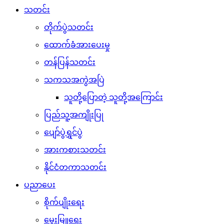
သတင်း
တိုက်ပွဲသတင်း
ထောက်ခံအားပေးမှု
တန်ပြန်သတင်း
သကသအကွဲအပြဲ
သူတို့ပြောတဲ့ သူတို့အကြောင်း
ပြည်သူ့အကျိုးပြု
ပျော်ပွဲရွှင်ပွဲ
အားကစားသတင်း
နိုင်ငံတကာသတင်း
ပညာပေး
စိုက်ပျိုးရေး
မွေးမြူရေး