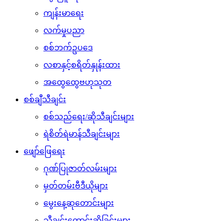
ကျန်းမာရေး
လက်မှုပညာ
စစ်ဘက်ဥပဒေ
လစာနှင့်စရိတ်နှုန်းထား
အထွေထွေဗဟုသုတ
စစ်ချီသီချင်း
စစ်သည်ရေး/ဆိုသီချင်းများ
ရဲစိတ်ရဲမာန်သီချင်းများ
ဖျော်ဖြေရေး
ဂုဏ်ပြုဇာတ်လမ်းများ
မှတ်တမ်းဗီဒီယိုများ
မွေးနေ့ဆုတောင်းများ
သီချင်းတောင်းဆိုခြင်းများ