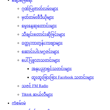
ဂုဏ်ပြုဇာတ်လမ်းများ
မှတ်တမ်းဗီဒီယိုများ
မွေးနေ့ဆုတောင်းများ
သီချင်းတောင်းဆိုခြင်းများ
ဝတ္ထု/ကာတွန်း/ကဗျာများ
ဆောင်းပါး/မဂ္ဂဇင်းများ
ပေါ်ပြူလာသတင်းများ
အနုပညာရှင်သတင်းများ
ထူးထူးခြားခြား Facebook သတင်းများ
သဇင် FM Radio
Tiktok ဆယ်လီများ
ကံစမ်းမဲ