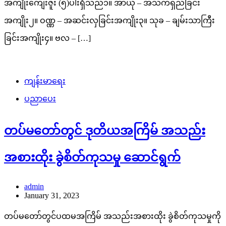
အကျိုးကျေးဇူး (၅)ပါးရှိသည်၁။ အာယု – အသက်ရှည်ခြင်း
အကျိုး၂။ ဝဏ္ဏ – အဆင်းလှခြင်းအကျိုး၃။ သုခ – ချမ်းသာကြီး
ခြင်းအကျိုး၄။ ဗလ – […]
ကျန်းမာရေး
ပညာပေး
တပ်မတော်တွင် ဒုတိယအကြိမ် အသည်း
အစားထိုး ခွဲစိတ်ကုသမှု ဆောင်ရွက်
admin
January 31, 2023
တပ်မတော်တွင်ပထမအကြိမ် အသည်းအစားထိုး ခွဲစိတ်ကုသမှုကို