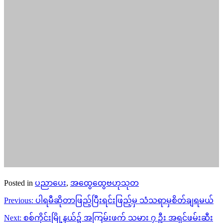
Posted in
ပညာပေး
,
အထွေထွေဗဟုသုတ
Post
Previous:
ပါရမီဆိုတာဖြည့်ပြီးရင်းဖြည့်မှ သံသရာမှစိတ်ချရမယ်
navigation
Next:
စစ်ကိုင်းမြို့နယ်၌ အကြမ်းဖက် သမား ၇ ဦး အရှင်ဖမ်းဆီး