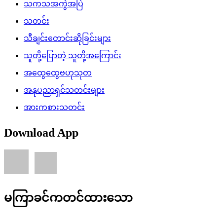
သကသအကွဲအပြဲ
သတင်း
သီချင်းတောင်းဆိုခြင်းများ
သူတို့ပြောတဲ့ သူတို့အကြောင်း
အထွေထွေဗဟုသုတ
အနုပညာရှင်သတင်းများ
အားကစားသတင်း
Download App
မကြာခင်ကတင်ထားသော