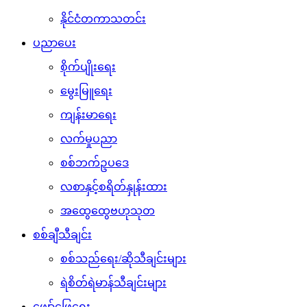
နိုင်ငံတကာသတင်း
ပညာပေး
စိုက်ပျိုးရေး
မွေးမြူရေး
ကျန်းမာရေး
လက်မှုပညာ
စစ်ဘက်ဥပဒေ
လစာနှင့်စရိတ်နှုန်းထား
အထွေထွေဗဟုသုတ
စစ်ချီသီချင်း
စစ်သည်ရေး/ဆိုသီချင်းများ
ရဲစိတ်ရဲမာန်သီချင်းများ
ဖျော်ဖြေရေး