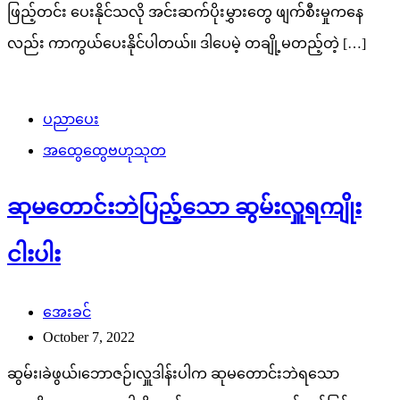
ဖြည့်တင်း ပေးနိုင်သလို အင်းဆက်ပိုးမွှားတွေ ဖျက်စီးမှုကနေ
လည်း ကာကွယ်ပေးနိုင်ပါတယ်။ ဒါပေမဲ့ တချို့မတည့်တဲ့ […]
ပညာပေး
အထွေထွေဗဟုသုတ
ဆုမတောင်းဘဲပြည့်သော ဆွမ်းလှူရကျိုး
ငါးပါး
အေးခင်
October 7, 2022
ဆွမ်း၊ခဲဖွယ်၊ဘောဇဉ်၊လှူဒါန်းပါက ဆုမတောင်းဘဲရသော