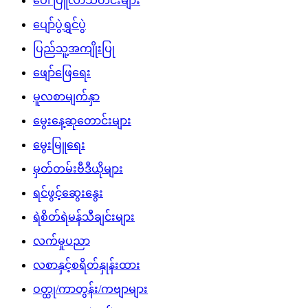
ပေါ်ပြူလာသတင်းများ
ပျော်ပွဲရွှင်ပွဲ
ပြည်သူ့အကျိုးပြု
ဖျော်ဖြေရေး
မူလစာမျက်နှာ
မွေးနေ့ဆုတောင်းများ
မွေးမြူရေး
မှတ်တမ်းဗီဒီယိုများ
ရင်ဖွင့်ဆွေးနွေး
ရဲစိတ်ရဲမန်သီချင်းများ
လက်မှုပညာ
လစာနှင့်စရိတ်နှုန်းထား
ဝတ္ထု/ကာတွန်း/ကဗျာများ