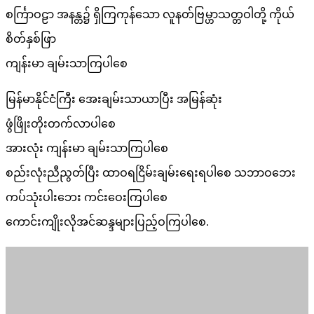
စင်္ကြာဝဠာ အနန္တ၌ ရှိကြကုန်သော လူနတ်ဗြမ္ဟာသတ္တဝါတို့ ကိုယ်
စိတ်နှစ်ဖြာ
ကျန်းမာ ချမ်းသာကြပါစေ
မြန်မာနိုင်ငံကြီး အေးချမ်းသာယာပြီး အမြန်ဆုံး
ဖွံဖြိုးတိုးတက်လာပါစေ
အားလုံး ကျန်းမာ ချမ်းသာကြပါစေ
စည်းလုံးညီညွတ်ပြီး ထာဝရငြိမ်းချမ်းရေးရပါစေ သဘာဝဘေး
ကပ်သုံးပါးဘေး ကင်းဝေးကြပါစေ
ကောင်းကျိုးလိုအင်ဆန္ဒများပြည့်ဝကြပါစေ.