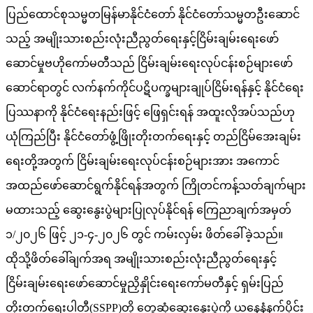
ပြည်ထောင်စုသမ္မတမြန်မာနိုင်ငံတော် နိုင်ငံတော်သမ္မတဦးဆောင်
သည့် အမျိုးသားစည်းလုံးညီညွတ်ရေးနှင့်ငြိမ်းချမ်းရေးဖော်
ဆောင်မှုဗဟိုကော်မတီသည် ငြိမ်းချမ်းရေးလုပ်ငန်းစဉ်များဖော်
ဆောင်ရာတွင် လက်နက်ကိုင်ပဋိပက္ခများချုပ်ငြိမ်းရန်နှင့် နိုင်ငံရေး
ပြဿနာကို နိုင်ငံရေးနည်းဖြင့် ဖြေရှင်းရန် အထူးလိုအပ်သည်ဟု
ယုံကြည်ပြီး နိုင်ငံတော်ဖွံ့ဖြိုးတိုးတက်ရေးနှင့် တည်ငြိမ်အေးချမ်း
ရေးတို့အတွက် ငြိမ်းချမ်းရေးလုပ်ငန်းစဉ်များအား အကောင်
အထည်ဖော်ဆောင်ရွက်နိုင်ရန်အတွက် ကြိုတင်ကန့်သတ်ချက်များ
မထားသည့် ဆွေးနွေးပွဲများပြုလုပ်နိုင်ရန် ကြေညာချက်အမှတ်
၁/၂၀၂၆ ဖြင့် ၂၁-၄-၂၀၂၆ တွင် ကမ်းလှမ်း ဖိတ်ခေါ်ခဲ့သည်။
ထိုသို့ဖိတ်ခေါ်ချက်အရ အမျိုးသားစည်းလုံးညီညွတ်ရေးနှင့်
ငြိမ်းချမ်းရေးဖော်ဆောင်မှုညှိနှိုင်းရေးကော်မတီနှင့် ရှမ်းပြည်
တိုးတက်ရေးပါတီ(SSPP)တို့ တွေ့ဆုံဆွေးနွေးပွဲကို ယနေ့နံနက်ပိုင်း