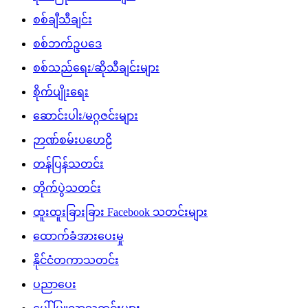
စစ်ချီသီချင်း
စစ်ဘက်ဥပဒေ
စစ်သည်ရေး/ဆိုသီချင်းများ
စိုက်ပျိုးရေး
ဆောင်းပါး/မဂ္ဂဇင်းများ
ဉာဏ်စမ်းပဟေဠိ
တန်ပြန်သတင်း
တိုက်ပွဲသတင်း
ထူးထူးခြားခြား Facebook သတင်းများ
ထောက်ခံအားပေးမှု
နိုင်ငံတကာသတင်း
ပညာပေး