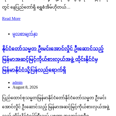
တွင် နေပြည်တော်ရှိ ရွှေစံအိမ်ဟိုတယ်…
Read More
မူလစာမျက်နှာ
နိုင်ငံတော်သမ္မတ ဦးမင်းအောင်လှိုင် ဦးဆောင်သည့်
မြန်မာအဆင့်မြင့်ကိုယ်စားလှယ်အဖွဲ့ ထိုင်းနိုင်ငံမှ
မြန်မာနိုင်ငံသို့ပြန်လည်ရောက်ရှိ
admin
August 8, 2026
ပြည်ထောင်စုသမ္မတမြန်မာနိုင်ငံတော်နိုင်ငံတော်သမ္မတ ဦးမင်း
အောင်လှိုင် ဦးဆောင်သည့် မြန်မာအဆင့်မြင့်ကိုယ်စားလှယ်အဖွဲ့
သည် ထိုင်းနိုင်ငံဝန်ကြီးချုပ် မစ္စတာ အနုထင်ချာဝီရ