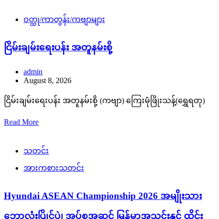
ဝတ္ထု/ကာတွန်း/ကဗျာများ
ငြိမ်းချမ်းရေးပန်း အတူနမ်းစို့
admin
August 8, 2026
ငြိမ်းချမ်းရေးပန်း အတူနမ်းစို့ (ကဗျာ) ကြေးမုံဖြိုးသန့်(ရွှေရတု)
Read More
သတင်း
အားကစားသတင်း
Hyundai ASEAN Championship 2026 အမျိုးသား
ဘောလုံးပြိုင်ပွဲ၊ အုပ်စုအဆင့် မြန်မာအသင်းနှင့် ထိုင်း