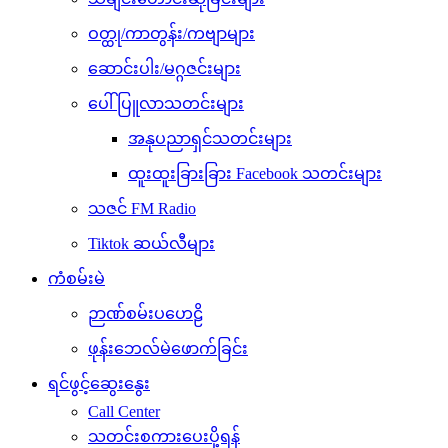
ဝတ္ထု/ကာတွန်း/ကဗျာများ
ဆောင်းပါး/မဂ္ဂဇင်းများ
ပေါ်ပြူလာသတင်းများ
အနုပညာရှင်သတင်းများ
ထူးထူးခြားခြား Facebook သတင်းများ
သဇင် FM Radio
Tiktok ဆယ်လီများ
ကံစမ်းမဲ
ဉာဏ်စမ်းပဟေဠိ
ဖုန်းဘေလ်မဲဖောက်ခြင်း
ရင်ဖွင့်ဆွေးနွေး
Call Center
သတင်းစကားပေးပို့ရန်