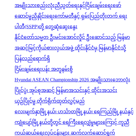
အမျိုးသားစည်းလုံးညီညွတ်ရေးနှင့်ငြိမ်းချမ်းရေးဖော်
ဆောင်မှုညှိနှိုင်းရေးကော်မတီနှင့် ရှမ်းပြည်တိုးတက် ရေး
ပါတီ(SSPP)တို့ တွေ့ဆုံဆွေးနွေး
နိုင်ငံတော်သမ္မတ ဦးမင်းအောင်လှိုင် ဦးဆောင်သည့် မြန်မာ
အဆင့်မြင့်ကိုယ်စားလှယ်အဖွဲ့ ထိုင်းနိုင်ငံမှ မြန်မာနိုင်ငံသို့
ပြန်လည်ရောက်ရှိ
ငြိမ်းချမ်းရေးပန်း အတူနမ်းစို့
Hyundai ASEAN Championship 2026 အမျိုးသားဘောလုံး
ပြိုင်ပွဲ၊ အုပ်စုအဆင့် မြန်မာအသင်းနှင့် ထိုင်းအသင်း
ယှဉ်ပြိုင်မှု တိုက်ရိုက်ထုတ်လွှင့်မည်
လေးမျက်နှာမြို့နယ်၊ ဟင်္သာတမြို့နယ်၊ ရေကြည်မြို့နယ်နှင့်
ကျုံပျော်မြို့နယ်တို့တွင် ရေကြီးရေလျှံမှုများကြောင့် ကူညီ
ကယ်ဆယ်ရေးလုပ်ငန်းများ ဆက်လက်ဆောင်ရွက်