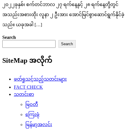
၂၀၂၂ခုနှစ်၊ စက်တင်ဘာလ ၂၇ ရက်နေ့နှင့် ၂၈ ရက်နေ့တို့တွင်
အသည်းအစားထိုး လူနာ ၂ ဦးအား အောင်မြင်စွာဆောင်ရွက်နိုင်ခဲ့
သည်။ ယခုအခါ […]
Search
Search
SiteMap အလိုက်
ဖတ်ရှုသင့်သည့်သတင်းများ
FACT CHECK
သတင်းစာ
မြဝတီ
ကြေးမုံ
မြန်မာ့အလင်း