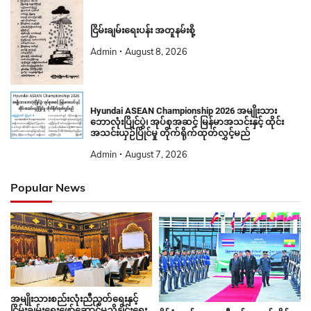
ငြိမ်းချမ်းရေးပန်း အတူနမ်းစို့
Admin
August 8, 2026
Hyundai ASEAN Championship 2026 အမျိုးသား
ဘောလုံးပြိုင်ပွဲ၊ အုပ်စုအဆင့် မြန်မာအသင်းနှင့် ထိုင်း
အသင်းယှဉ်ပြိုင်မှု တိုက်ရိုက်ထုတ်လွှင့်မည်
Admin
August 7, 2026
Popular News
အမျိုးသားစည်းလုံးညီညွတ်ရေးနှင့်
ငြိမ်းချမ်းရေးဖော်ဆောင်မှုညှိနှိုင်းရေး