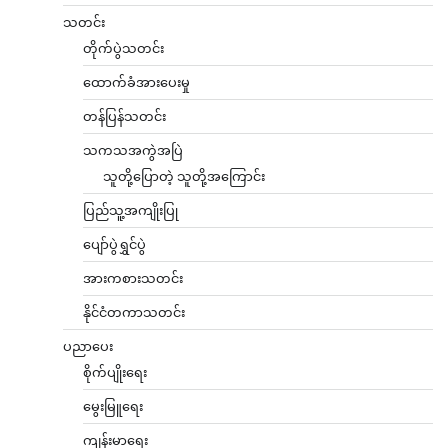
သတင်း
တိုက်ပွဲသတင်း
ထောက်ခံအားပေးမှု
တန်ပြန်သတင်း
သကသအကွဲအပြဲ
သူတို့ပြောတဲ့ သူတို့အကြောင်း
ပြည်သူ့အကျိုးပြု
ပျော်ပွဲရွှင်ပွဲ
အားကစားသတင်း
နိုင်ငံတကာသတင်း
ပညာပေး
စိုက်ပျိုးရေး
မွေးမြူရေး
ကျန်းမာရေး