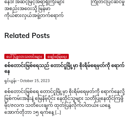
နေဒါ အဆင့်မြင့်အရာရှိကြီးများ
ကြိုတင်ပြင်ဆင်မှု
အစည်းအဝေးသို့ မြန်မာ
ကိုယ်စားလှယ်အဖွဲ့တက်ရောက်
Related Posts
ပေါ်ပြူလာသတင်းများ
ဖျော်ဖြေရေး
စစ်တောင်းမြစ်ရေသည် တောင်ငူမြို့မှာ စိုးရိမ်ရေမှတ်ကို ရောက်
နေ
ရှင်ယွန်း
October 15, 2023
စစ်တောင်းမြစ်ရေ တောင်ငူမြို့မှာ စိုးရိမ်ရေမှတ်ကို ရောက်နေလို့
မြစ်ကမ်းအနီးနဲ့ မြေနိမ့်ပိုင်း နေထိုင်သူများ သတိပြုနေထိုင်ကြဖို့
မိုး/ဇလက သတိပေးချက် ထုတ်ပြန်လိုက်ပါတယ်။ ယနေ့
အောက်တိုဘာ ၁၅ ရက်နေ့ […]