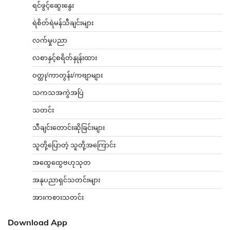
ရင်ဖွင့်ဆွေးနွေး
ရဲစိတ်ရဲမန်သီချင်းများ
လက်မှုပညာ
လစာနှင့်စရိတ်နှုန်းထား
ဝတ္ထု/ကာတွန်း/ကဗျာများ
သကသအကွဲအပြဲ
သတင်း
သီချင်းတောင်းဆိုခြင်းများ
သူတို့ပြောတဲ့ သူတို့အကြောင်း
အထွေထွေဗဟုသုတ
အနုပညာရှင်သတင်းများ
အားကစားသတင်း
Download App