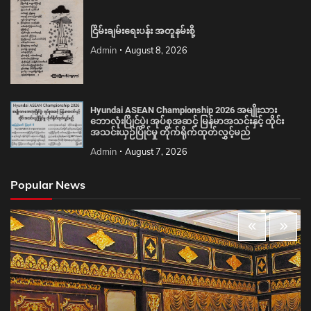
ငြိမ်းချမ်းရေးပန်း အတူနမ်းစို့
Admin
August 8, 2026
Hyundai ASEAN Championship 2026 အမျိုးသား
ဘောလုံးပြိုင်ပွဲ၊ အုပ်စုအဆင့် မြန်မာအသင်းနှင့် ထိုင်း
အသင်းယှဉ်ပြိုင်မှု တိုက်ရိုက်ထုတ်လွှင့်မည်
Admin
August 7, 2026
Popular News