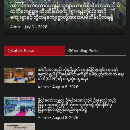
အကြမ်းဖက်သောင်းကျန်းသူများယာယီစိုးမိုးထားသည့် ဝိ
တုတ်ကျေးရွာ၊ တီးတိန်ယံကျေးရွာ၊ ရန်တိုင်းအောင်
ကျေးရွာနှင့် တွီဘန်ကျေးရွာတို့အားထပ်မံသိမ်းပိုက်ရရှိ
Admin
July 31, 2026
Latest Posts
Trending Posts
အမျိုးသားစည်းလုံးညီညွတ်ရေးနှင့်ငြိမ်းချမ်းရေးဖော်
ဆောင်မှုညှိနှိုင်းရေးကော်မတီနှင့် ရှမ်းပြည်တိုးတက် ရေး
ပါတီ(SSPP)တို့ တွေ့ဆုံဆွေးနွေး
Admin
August 8, 2026
နိုင်ငံတော်သမ္မတ ဦးမင်းအောင်လှိုင် ဦးဆောင်သည့်
မြန်မာအဆင့်မြင့်ကိုယ်စားလှယ်အဖွဲ့ ထိုင်းနိုင်ငံမှ
မြန်မာနိုင်ငံသို့ပြန်လည်ရောက်ရှိ
Admin
August 8, 2026