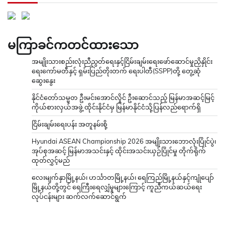
မကြာခင်ကတင်ထားသော
အမျိုးသားစည်းလုံးညီညွတ်ရေးနှင့်ငြိမ်းချမ်းရေးဖော်ဆောင်မှုညှိနှိုင်း
ရေးကော်မတီနှင့် ရှမ်းပြည်တိုးတက် ရေးပါတီ(SSPP)တို့ တွေ့ဆုံ
ဆွေးနွေး
နိုင်ငံတော်သမ္မတ ဦးမင်းအောင်လှိုင် ဦးဆောင်သည့် မြန်မာအဆင့်မြင့်
ကိုယ်စားလှယ်အဖွဲ့ ထိုင်းနိုင်ငံမှ မြန်မာနိုင်ငံသို့ပြန်လည်ရောက်ရှိ
ငြိမ်းချမ်းရေးပန်း အတူနမ်းစို့
Hyundai ASEAN Championship 2026 အမျိုးသားဘောလုံးပြိုင်ပွဲ၊
အုပ်စုအဆင့် မြန်မာအသင်းနှင့် ထိုင်းအသင်းယှဉ်ပြိုင်မှု တိုက်ရိုက်
ထုတ်လွှင့်မည်
လေးမျက်နှာမြို့နယ်၊ ဟင်္သာတမြို့နယ်၊ ရေကြည်မြို့နယ်နှင့်ကျုံပျော်
မြို့နယ်တို့တွင် ရေကြီးရေလျှံမှုများကြောင့် ကူညီကယ်ဆယ်ရေး
လုပ်ငန်းများ ဆက်လက်ဆောင်ရွက်