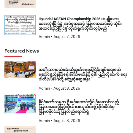
Hyundai ASEAN Championship 2026 အမျိုးသား
ဘောလုံးပြိုင်ပွဲ၊ အုပ်စုအဆင့် မြန်မာအသင်းနှင့် ထိုင်း
အသင်းယှဉ်ပြိုင်မှု တိုက်ရိုက်ထုတ်လွှင့်မည်
Admin
August 7, 2026
Featured News
အမျိုးသားစည်းလုံးညီညွတ်ရေးနှင့်ငြိမ်းချမ်းရေးဖော်
ဆောင်မှုညှိနှိုင်းရေးကော်မတီနှင့် ရှမ်းပြည်တိုးတက် ရေး
ပါတီ(SSPP)တို့ တွေ့ဆုံဆွေးနွေး
Admin
August 8, 2026
နိုင်ငံတော်သမ္မတ ဦးမင်းအောင်လှိုင် ဦးဆောင်သည့်
မြန်မာအဆင့်မြင့်ကိုယ်စားလှယ်အဖွဲ့ ထိုင်းနိုင်ငံမှ
မြန်မာနိုင်ငံသို့ပြန်လည်ရောက်ရှိ
Admin
August 8, 2026