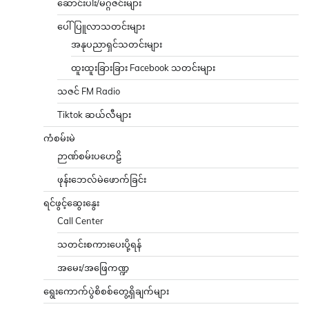
ဆောင်းပါး/မဂ္ဂဇင်းများ
ပေါ်ပြူလာသတင်းများ
အနုပညာရှင်သတင်းများ
ထူးထူးခြားခြား Facebook သတင်းများ
သဇင် FM Radio
Tiktok ဆယ်လီများ
ကံစမ်းမဲ
ဉာဏ်စမ်းပဟေဠိ
ဖုန်းဘေလ်မဲဖောက်ခြင်း
ရင်ဖွင့်ဆွေးနွေး
Call Center
သတင်းစကားပေးပို့ရန်
အမေး/အဖြေကဏ္ဍ
ရွေးကောက်ပွဲစိစစ်တွေ့ရှိချက်များ