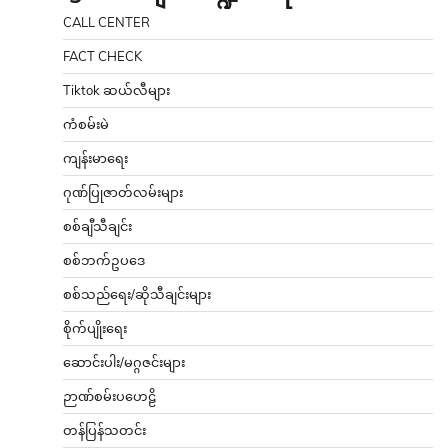
CALL CENTER
FACT CHECK
Tiktok ဆယ်လီများ
ကံစမ်းမဲ
ကျန်းမာရေး
ဂုဏ်ပြုဇာတ်လမ်းများ
စစ်ချီသီချင်း
စစ်ဘက်ဥပဒေ
စစ်သည်ရေး/ဆိုသီချင်းများ
စိုက်ပျိုးရေး
ဆောင်းပါး/မဂ္ဂဇင်းများ
ဉာဏ်စမ်းပဟေဠိ
တန်ပြန်သတင်း