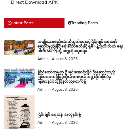
Direct Download APK
Latest Posts
Trending Posts
အမျိုးသားစည်းလုံးညီညွတ်ရေးနှင့်ငြိမ်းချမ်းရေးဖော်
ဆောင်မှုညှိနှိုင်းရေးကော်မတီနှင့် ရှမ်းပြည်တိုးတက် ရေး
ပါတီ(SSPP)တို့ တွေ့ဆုံဆွေးနွေး
Admin
August 8, 2026
နိုင်ငံတော်သမ္မတ ဦးမင်းအောင်လှိုင် ဦးဆောင်သည့်
မြန်မာအဆင့်မြင့်ကိုယ်စားလှယ်အဖွဲ့ ထိုင်းနိုင်ငံမှ
မြန်မာနိုင်ငံသို့ပြန်လည်ရောက်ရှိ
Admin
August 8, 2026
ငြိမ်းချမ်းရေးပန်း အတူနမ်းစို့
Admin
August 8, 2026