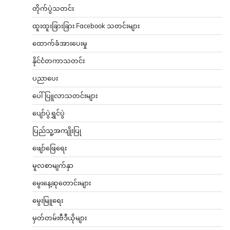
တိုက်ပွဲသတင်း
ထူးထူးခြားခြား Facebook သတင်းများ
ထောက်ခံအားပေးမှု
နိုင်ငံတကာသတင်း
ပညာပေး
ပေါ်ပြူလာသတင်းများ
ပျော်ပွဲရွှင်ပွဲ
ပြည်သူ့အကျိုးပြု
ဖျော်ဖြေရေး
မူလစာမျက်နှာ
မွေးနေ့ဆုတောင်းများ
မွေးမြူရေး
မှတ်တမ်းဗီဒီယိုများ