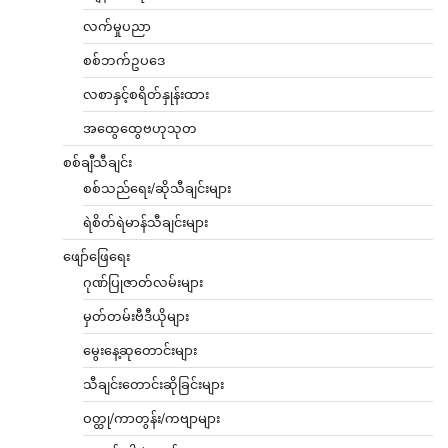
လက်မှုပညာ
စစ်ဘက်ဥပဒေ
လစာနှင့်စရိတ်နှုန်းထား
အထွေထွေဗဟုသုတ
စစ်ချီသီချင်း
စစ်သည်ရေး/ဆိုသီချင်းများ
ရဲစိတ်ရဲမာန်သီချင်းများ
ဖျော်ဖြေရေး
ဂုဏ်ပြုဇာတ်လမ်းများ
မှတ်တမ်းဗီဒီယိုများ
မွေးနေ့ဆုတောင်းများ
သီချင်းတောင်းဆိုခြင်းများ
ဝတ္ထု/ကာတွန်း/ကဗျာများ