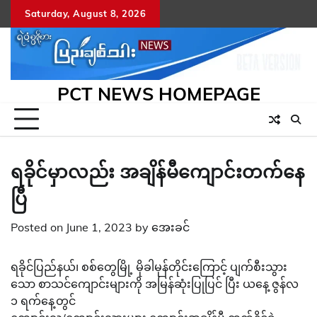
Skip
Saturday, August 8, 2026
to
content
PCT NEWS HOMEPAGE
ရခိုင်မှာလည်း အချိန်မီကျောင်းတက်နေ
ပြီ
Posted on
June 1, 2023
by
အေးခင်
ရခိုင်ပြည်နယ်၊ စစ်တွေမြို့ မိုခါမုန်တိုင်းကြောင့် ပျက်စီးသွား
သော စာသင်ကျောင်းများကို အမြန်ဆုံးပြုပြင် ပြီး ယနေ့ ဇွန်လ
၁ ရက်နေ့တွင်