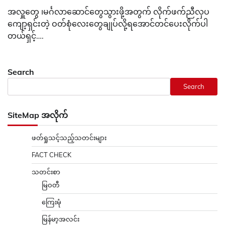
အလှူတွေ ၊မင်္ဂလာဆောင်တွေသွားဖို့အတွက် လိုက်ဖက်ညီလှပ
ကျော့ရှင်းတဲ့ ဝတ်စုံလေးတွေချုပ်လို့ရအောင်တင်ပေးလိုက်ပါ
တယ်ရှင့်….
Search
Search
SiteMap အလိုက်
ဖတ်ရှုသင့်သည့်သတင်းများ
FACT CHECK
သတင်းစာ
မြဝတီ
ကြေးမုံ
မြန်မာ့အလင်း