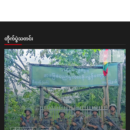
တိုက်ပွဲသတင်း
တိုက်ပွဲသတင်း
သတင်း