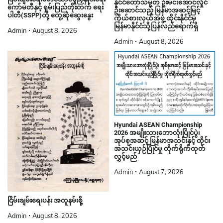
နိုင်ငံတော်သမ္မတ ဦးမင်းအောင်လှိုင်
ကော်မတီနှင့် ရှမ်းပြည်တိုးတက် ရေး
ဦးဆောင်သည့် မြန်မာအဆင့်မြင့်
ပါတီ(SSPP)တို့ တွေ့ဆုံဆွေးနွေး
ကိုယ်စားလှယ်အဖွဲ့ ထိုင်းနိုင်ငံမှ
မြန်မာနိုင်ငံသို့ပြန်လည်ရောက်ရှိ
Admin
August 8, 2026
Admin
August 8, 2026
Hyundai ASEAN Championship
2026 အမျိုးသားဘောလုံးပြိုင်ပွဲ၊
အုပ်စုအဆင့် မြန်မာအသင်းနှင့် ထိုင်း
အသင်းယှဉ်ပြိုင်မှု တိုက်ရိုက်ထုတ်
လွှင့်မည်
Admin
August 7, 2026
ငြိမ်းချမ်းရေးပန်း အတူနမ်းစို့
Admin
August 8, 2026