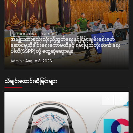
မူလစာမျက်နှာ
သတင်း
အမျိုးသားစည်းလုံးညီညွတ်ရေးနှင့်ငြိမ်းချမ်းရေးဖော်
ဆောင်မှုညှိနှိုင်းရေးကော်မတီနှင့် ရှမ်းပြည်တိုးတက် ရေး
ပါတီ(SSPP)တို့ တွေ့ဆုံဆွေးနွေး
Admin
August 8, 2026
သီချင်းတောင်းဆိုခြင်းများ