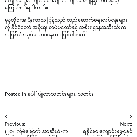
ကျောင်းသူ/ကျောင်းသားများ ကျောင်းအချိန်မှီ တက်နိုင်ခဲ့
ကြောင်းသိရပါတယ်။
မုန်တိုင်းအပြီးကာလ ပြန်လည် တည်ဆောက်ရေးလုပ်ငန်းများ
ကို နိုင်ငံတော် အစိုးရ၊ တပ်မတော်နှင့် အစိုးရဌာနအသီးသီးက
အမြန်ဆုံးလုပ်ဆောင်နေတာ ဖြစ်ပါတယ်။
Posted in
ပေါ်ပြူလာသတင်းများ
,
သတင်း
Post
Previous:
Next:
navigation
(၂၀) ကြိမ်မြောက် အာဆီယံ-က
ရခိုင်မှာ ကျောင်းမဖွင့်ခင်