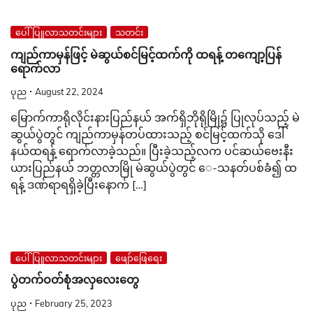
ပေါ်ပြူလာသတင်းများ
သတင်း
ကျည်ကာမှန်ဖြင့် မဲဆွယ်စင်မြင့်ထက်ကို ထရန့် တကျော့ပြန်
ရောက်လာ
ပုည
August 22, 2024
မြောက်ကာရိုလိုင်းနားပြည်နယ် အက်ရှိဘိုရိုမြို၌ ပြုလုပ်သည့် မဲ
ဆွယ်ပွဲတွင် ကျည်ကာမှန်တပ်ထားသည့် စင်မြင့်ထက်သို ဒေါ်
နယ်ထရန့် ရောက်လာခဲ့သည်။ ပြီးခဲ့သည့်လက ပင်ဆယ်ဗေးနီး
ယားပြည်နယ် ဘတ္တလာမြို မဲဆွယ်ပွဲတွင် ‌ေ-သနတ်ပစ်ခံ၍ ထ
ရန့် ဒဏ်ရာရရှိခဲ့ပြီးနောက် […]
ပေါ်ပြူလာသတင်းများ
ဖျော်ဖြေရေး
ပွဲတက်ဝတ်စုံအလှလေးတွေ
ပုည
February 25, 2023