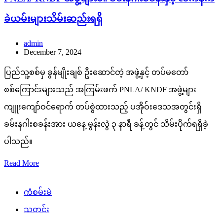
ခဲယမ်းများသိမ်းဆည်းရရှိ
admin
December 7, 2024
ပြည်သူ့စစ်မှ ခွန်မျိုးချစ် ဦးဆောင်တဲ့ အဖွဲ့နှင့် တပ်မတော်
စစ်ကြောင်းများသည် အကြမ်းဖက် PNLA/ KNDF အဖွဲ့များ
ကျူးကျော်ဝင်ရောက် တပ်စွဲထားသည့် ပအိုဝ်းဒေသအတွင်းရှိ
ခမ်းနဂါးစခန်းအား ယနေ့ မွန်းလွဲ ၃ နာရီ ခန့်တွင် သိမ်းပိုက်ရရှိခဲ့
ပါသည်။
Read More
ကံစမ်းမဲ
သတင်း