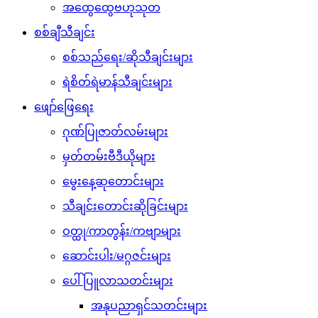
အထွေထွေဗဟုသုတ
စစ်ချီသီချင်း
စစ်သည်ရေး/ဆိုသီချင်းများ
ရဲစိတ်ရဲမာန်သီချင်းများ
ဖျော်ဖြေရေး
ဂုဏ်ပြုဇာတ်လမ်းများ
မှတ်တမ်းဗီဒီယိုများ
မွေးနေ့ဆုတောင်းများ
သီချင်းတောင်းဆိုခြင်းများ
ဝတ္ထု/ကာတွန်း/ကဗျာများ
ဆောင်းပါး/မဂ္ဂဇင်းများ
ပေါ်ပြူလာသတင်းများ
အနုပညာရှင်သတင်းများ