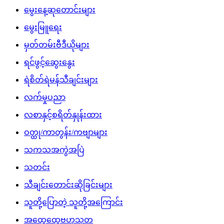
မွေးနေ့ဆုတောင်းများ
မွေးမြူရေး
မှတ်တမ်းဗီဒီယိုများ
ရင်ဖွင့်ဆွေးနွေး
ရဲစိတ်ရဲမန်သီချင်းများ
လက်မှုပညာ
လစာနှင့်စရိတ်နှုန်းထား
ဝတ္ထု/ကာတွန်း/ကဗျာများ
သကသအကွဲအပြဲ
သတင်း
သီချင်းတောင်းဆိုခြင်းများ
သူတို့ပြောတဲ့ သူတို့အကြောင်း
အထွေထွေဗဟုသုတ