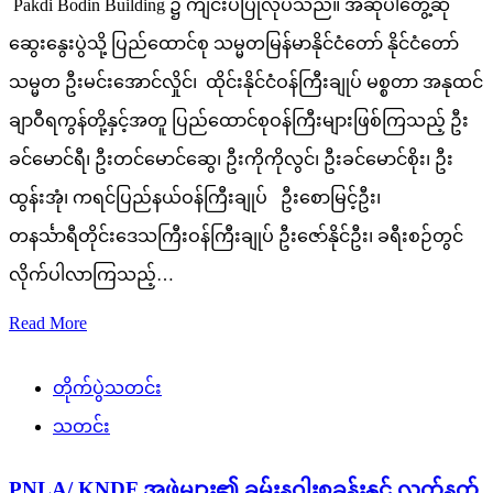
Pakdi Bodin Building ၌ ကျင်းပပြုလုပ်သည်။ အဆိုပါတွေ့ဆုံ
ဆွေးနွေးပွဲသို့ ပြည်ထောင်စု သမ္မတမြန်မာနိုင်ငံတော် နိုင်ငံတော်
သမ္မတ ဦးမင်းအောင်လှိုင်၊ ထိုင်းနိုင်ငံဝန်ကြီးချုပ် မစ္စတာ အနုထင်
ချာဝီရကွန်တို့နှင့်အတူ ပြည်ထောင်စုဝန်ကြီးများဖြစ်ကြသည့် ဦး
ခင်မောင်ရီ၊ ဦးတင်မောင်ဆွေ၊ ဦးကိုကိုလွင်၊ ဦးခင်မောင်စိုး၊ ဦး
ထွန်းအုံ၊ ကရင်ပြည်နယ်ဝန်ကြီးချုပ် ဦးစောမြင့်ဦး၊
တနင်္သာရီတိုင်းဒေသကြီးဝန်ကြီးချုပ် ဦးဇော်နိုင်ဦး၊ ခရီးစဉ်တွင်
လိုက်ပါလာကြသည့်…
Read More
တိုက်ပွဲသတင်း
သတင်း
PNLA/ KNDF အဖွဲ့များ၏ ခမ်းနဂါးစခန်းနှင့် လက်နက်