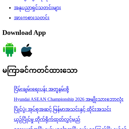
အနုပညာရှင်သတင်းများ
အားကစားသတင်း
Download App
မကြာခင်ကတင်ထားသော
ငြိမ်းချမ်းရေးပန်း အတူနမ်းစို့
Hyundai ASEAN Championship 2026 အမျိုးသားဘောလုံး
ပြိုင်ပွဲ၊ အုပ်စုအဆင့် မြန်မာအသင်းနှင့် ထိုင်းအသင်း
ယှဉ်ပြိုင်မှု တိုက်ရိုက်ထုတ်လွှင့်မည်