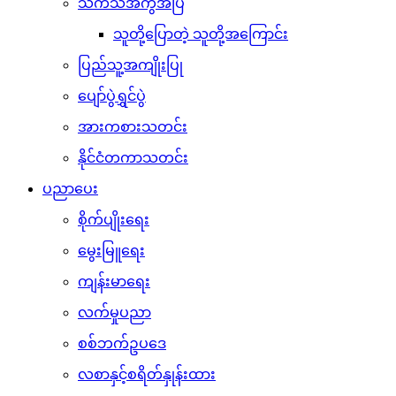
သကသအကွဲအပြဲ
သူတို့ပြောတဲ့ သူတို့အကြောင်း
ပြည်သူ့အကျိုးပြု
ပျော်ပွဲရွှင်ပွဲ
အားကစားသတင်း
နိုင်ငံတကာသတင်း
ပညာပေး
စိုက်ပျိုးရေး
မွေးမြူရေး
ကျန်းမာရေး
လက်မှုပညာ
စစ်ဘက်ဥပဒေ
လစာနှင့်စရိတ်နှုန်းထား