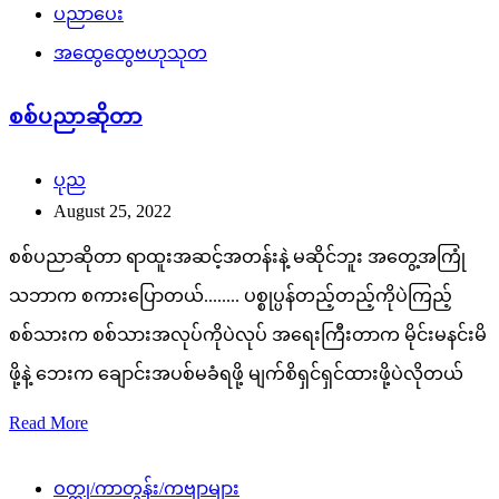
ပညာပေး
အထွေထွေဗဟုသုတ
စစ်ပညာဆိုတာ
ပုည
August 25, 2022
စစ်ပညာဆိုတာ ရာထူးအဆင့်အတန်းနဲ့ မဆိုင်ဘူး အတွေ့အကြုံ
သဘာက စကားပြောတယ်........ ပစ္စုပ္ပန်တည့်တည့်ကိုပဲကြည့်
စစ်သားက စစ်သားအလုပ်ကိုပဲလုပ် အရေးကြီးတာက မိုင်းမနင်းမိ
ဖို့နဲ့ ဘေးက ချောင်းအပစ်မခံရဖို့ မျက်စိရှင်ရှင်ထားဖို့ပဲလိုတယ်
Read More
ဝတ္ထု/ကာတွန်း/ကဗျာများ