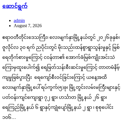
ဆောင်ရွက်
admin
August 7, 2026
ဧရာဝတီတိုင်းဒေသကြီး၊ လေးမျက်နှာမြို့နယ်တွင် ၂၀၂၆ခုနှစ်၊
ဇူလိုင်လ ၃၀ ရက် ညပိုင်းတွင် မိုးသည်းထန်စွာရွာသွန်းမှုနှင့် မြစ်
ရေတိုက်စားမှုကြောင့် ငဝန်တာ၏ အောက်ခံမြစ်ကျိုးအင်းသဲ
ကြောမှထူးပေါက်၍ ရေဖြတ်သန်းစီးဆင်းမှုကြောင့် တာတမံနိမ့်
ကျမှုဖြစ်ပွားပြီး ရေကျော်စီးဝင်ခြင်းကြောင့် ယနေ့အထိ
လေးမျက်နှာမြို့ပေါ် ရပ်ကွက်(၅)ခု၊ မြို့တွင်းလမ်းမကြီးများနှင့်
ပတ်ဝန်းကျင်ကျေးရွာ ၇၂ ရွာ၊ ဟင်္သာတ မြို့နယ် ၂၆ ရွာ၊
ရေကြည်မြို့နယ် ၆ ရွာနှင့်ကျုံပျော်မြို့နယ် ၂ ရွာ ၊ စုစုပေါင်း
၁၀၆…