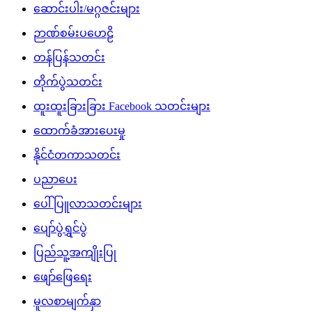
ဆောင်းပါး/မဂ္ဂဇင်းများ
ဉာဏ်စမ်းပဟေဠိ
တန်ပြန်သတင်း
တိုက်ပွဲသတင်း
ထူးထူးခြားခြား Facebook သတင်းများ
ထောက်ခံအားပေးမှု
နိုင်ငံတကာသတင်း
ပညာပေး
ပေါ်ပြူလာသတင်းများ
ပျော်ပွဲရွှင်ပွဲ
ပြည်သူ့အကျိုးပြု
ဖျော်ဖြေရေး
မူလစာမျက်နှာ