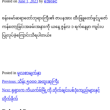
Posted on
June 1, 2023
by
အေးခင်
ဗန်းမော်ဆရာတော်ဘုရားကြီး၏ ဇာပနအား ထီးဖြူတော်ဖွင့်ပူဇော်
ကန်တော့ခြင်းအခမ်းအနားကို ယနေ့ ဇွန်လ ၁ ရက်နေ့မှာ ကျင်းပ
ပြုလုပ်ခဲ့ကြောင်းသိရပါတယ်။
Posted in
မူလစာမျက်နှာ
Post
Previous:
သိန်း ၅၀၀၀ အထူးဆုကြီး
navigation
Next:
ရုရှားက ကိယက်ဗ်မြို့ကို တိုက်ချင်းပစ်ဒုံးကျည်များနှင့်
တိုက်ခိုက်