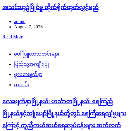
အသင်းယှဉ်ပြိုင်မှု တိုက်ရိုက်ထုတ်လွှင့်မည်
admin
August 7, 2026
Read More
ပေါ်ပြူလာသတင်းများ
ပြည်သူ့အကျိုးပြု
မူလစာမျက်နှာ
သတင်း
လေးမျက်နှာမြို့နယ်၊ ဟင်္သာတမြို့နယ်၊ ရေကြည်
မြို့နယ်နှင့်ကျုံပျော်မြို့နယ်တို့တွင် ရေကြီးရေလျှံမှုများ
ကြောင့် ကူညီကယ်ဆယ်ရေးလုပ်ငန်းများ ဆက်လက်