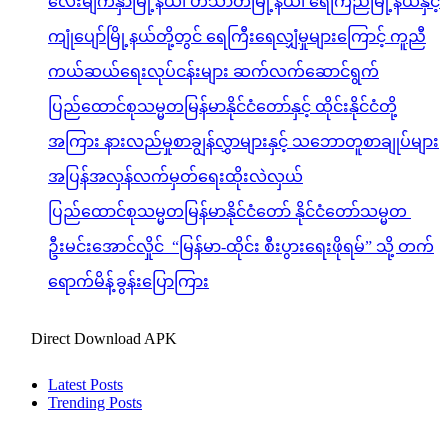
လေးမျက်နှာမြို့နယ်၊ ဟင်္သာတမြို့နယ်၊ ရေကြည်မြို့နယ်နှင့်
ကျုံပျော်မြို့နယ်တို့တွင် ရေကြီးရေလျှံမှုများကြောင့် ကူညီ
ကယ်ဆယ်ရေးလုပ်ငန်းများ ဆက်လက်ဆောင်ရွက်
ပြည်ထောင်စုသမ္မတမြန်မာနိုင်ငံတော်နှင့် ထိုင်းနိုင်ငံတို့
အကြား နားလည်မှုစာချွန်လွှာများနှင့် သဘောတူစာချုပ်များ
အပြန်အလှန်လက်မှတ်ရေးထိုးလဲလှယ်
ပြည်ထောင်စုသမ္မတမြန်မာနိုင်ငံတော် နိုင်ငံတော်သမ္မတ
ဦးမင်းအောင်လှိုင် “မြန်မာ-ထိုင်း စီးပွားရေးဖိုရမ်” သို့ တက်
ရောက်မိန့်ခွန်းပြောကြား
Direct Download APK
Latest Posts
Trending Posts