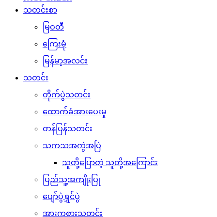
သတင်းစာ
မြဝတီ
ကြေးမုံ
မြန်မာ့အလင်း
သတင်း
တိုက်ပွဲသတင်း
ထောက်ခံအားပေးမှု
တန်ပြန်သတင်း
သကသအကွဲအပြဲ
သူတို့ပြောတဲ့ သူတို့အကြောင်း
ပြည်သူ့အကျိုးပြု
ပျော်ပွဲရွှင်ပွဲ
အားကစားသတင်း