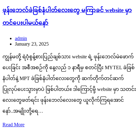
ဖုန်းဘေလ်ခဲခြစ်နံပါတ်လေးတွေ မကြာခင် website မှာ
တင်ပေးပါမယ်နော်
admin
January 23, 2025
ကျွန်မတို့ ရဲဝံ့စွန့်စားပြည်ချစ်သား website ရဲ့ ဖုန်းဘေလ်မဲဖောက်
ပေးခြင်း အစီအစဉ်ကို နေ့လည် ၁ နာရီမှ စတင်ပြီး MYTEL ခဲခြစ်
နံပါတ်နဲ့ MPT ခဲခြစ်နံပါတ်လေးတွေကို ဆက်တိုက်တင်ဆက်
ပြုလုပ်ပေးသွားမှာပဲ ဖြစ်ပါတယ်။ ဒါကြောင့်မို့ website မှာ သတင်း
လေးတွေဖတ်ရင်း ဖုန်းဘေလ်လေးတွေ ယူလိုက်ကြရအောင်
နော်..အမျိုးတို့ရေ…
Read More