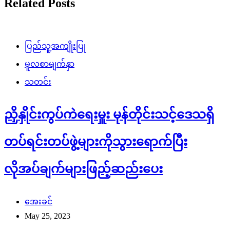
Related Posts
ပြည်သူ့အကျိုးပြု
မူလစာမျက်နှာ
သတင်း
ညှိနှိုင်းကွပ်ကဲရေးမှူး မုန်တိုင်းသင့်ဒေသရှိ
တပ်ရင်းတပ်ဖွဲ့များကိုသွားရောက်ပြီး
လိုအပ်ချက်များဖြည့်ဆည်းပေး
အေးခင်
May 25, 2023