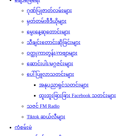
ဂုဏ်ပြုဇာတ်လမ်းများ
မှတ်တမ်းဗီဒီယိုများ
မွေးနေ့ဆုတောင်းများ
သီချင်းတောင်းဆိုခြင်းများ
ဝတ္ထု/ကာတွန်း/ကဗျာများ
ဆောင်းပါး/မဂ္ဂဇင်းများ
ပေါ်ပြူလာသတင်းများ
အနုပညာရှင်သတင်းများ
ထူးထူးခြားခြား Facebook သတင်းများ
သဇင် FM Radio
Tiktok ဆယ်လီများ
ကံစမ်းမဲ