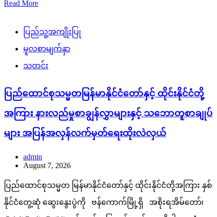
Read More
ပြည်သူ့အကျိုးပြု
မူလစာမျက်နှာ
သတင်း
ပြည်ထောင်စုသမ္မတမြန်မာနိုင်ငံတော်နှင့် ထိုင်းနိုင်ငံတို့
အကြား နားလည်မှုစာချွန်လွှာများနှင့် သဘောတူစာချုပ်
များ အပြန်အလှန်လက်မှတ်ရေးထိုးလဲလှယ်
admin
August 7, 2026
ပြည်ထောင်စုသမ္မတ မြန်မာနိုင်ငံတော်နှင့် ထိုင်းနိုင်ငံတို့အကြား နှစ်
နိုင်ငံတွေ့ဆုံ ဆွေးနွေးပွဲကို ဗန်ကောက်မြို့ရှိ အစိုးရအိမ်တော်၊