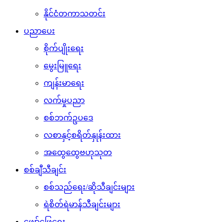
နိုင်ငံတကာသတင်း
ပညာပေး
စိုက်ပျိုးရေး
မွေးမြူရေး
ကျန်းမာရေး
လက်မှုပညာ
စစ်ဘက်ဥပဒေ
လစာနှင့်စရိတ်နှုန်းထား
အထွေထွေဗဟုသုတ
စစ်ချီသီချင်း
စစ်သည်ရေး/ဆိုသီချင်းများ
ရဲစိတ်ရဲမာန်သီချင်းများ
ဖျော်ဖြေရေး