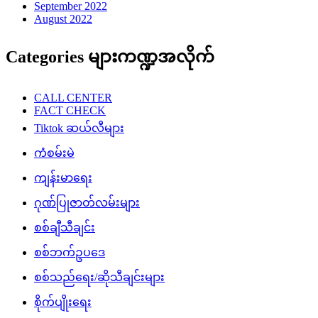
September 2022
August 2022
Categories များကဏ္ဍအလိုက်
CALL CENTER
FACT CHECK
Tiktok ဆယ်လီများ
ကံစမ်းမဲ
ကျန်းမာရေး
ဂုဏ်ပြုဇာတ်လမ်းများ
စစ်ချီသီချင်း
စစ်ဘက်ဥပဒေ
စစ်သည်ရေး/ဆိုသီချင်းများ
စိုက်ပျိုးရေး