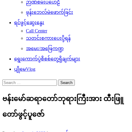
ဉာဏ်စမ်းပဟေဠိ
ဖုန်းဘေလ်မဲဖောက်ခြင်း
ရင်ဖွင့်ဆွေးနွေး
Call Center
သတင်းစကားပေးပို့ရန်
အမေး/အဖြေကဏ္ဍ
ရွေးကောက်ပွဲစိစစ်တွေ့ရှိချက်များ
ပျိုမေVlog
Search
for:
ဗန်းမော်ဆရာတော်ဘုရားကြီးအား ထီးဖြူ
တော်ဖွင့်ပူဇော်