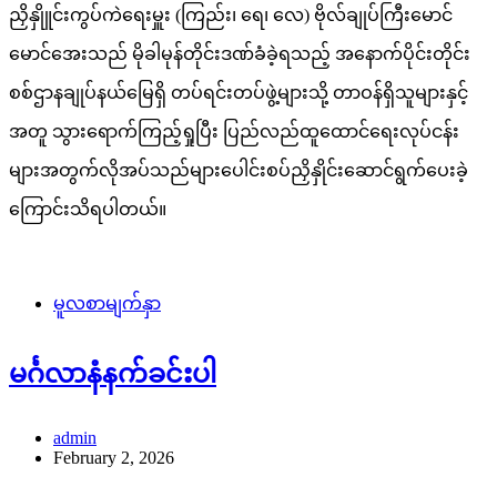
ညှိနှိုူင်းကွပ်ကဲရေးမှူး (ကြည်း၊ ရေ၊ လေ) ဗိုလ်ချုပ်ကြီးမောင်
မောင်အေးသည် မိုခါမုန်တိုင်းဒဏ်ခံခဲ့ရသည့် အနောက်ပိုင်းတိုင်း
စစ်ဌာနချုပ်နယ်မြေရှိ တပ်ရင်းတပ်ဖွဲ့များသို့ တာဝန်ရှိသူများနှင့်
အတူ သွားရောက်ကြည့်ရှုပြီး ပြည်လည်ထူထောင်ရေးလုပ်ငန်း
များအတွက်လိုအပ်သည်များပေါင်းစပ်ညှိနှိုင်းဆောင်ရွက်ပေးခဲ့
ကြောင်းသိရပါတယ်။
မူလစာမျက်နှာ
မင်္ဂလာနံနက်ခင်းပါ
admin
February 2, 2026