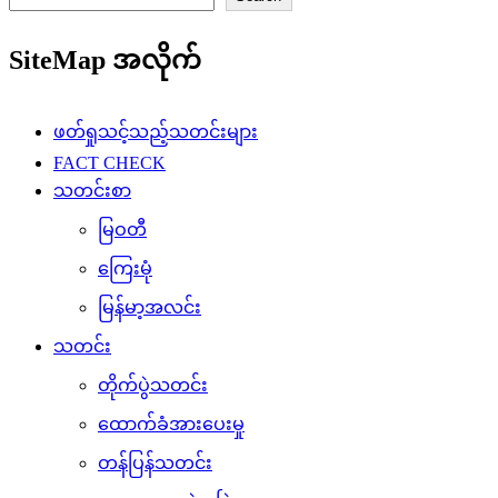
SiteMap အလိုက်
ဖတ်ရှုသင့်သည့်သတင်းများ
FACT CHECK
သတင်းစာ
မြဝတီ
ကြေးမုံ
မြန်မာ့အလင်း
သတင်း
တိုက်ပွဲသတင်း
ထောက်ခံအားပေးမှု
တန်ပြန်သတင်း