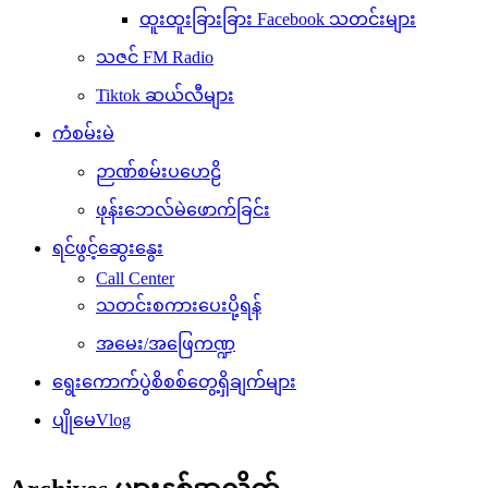
ထူးထူးခြားခြား Facebook သတင်းများ
သဇင် FM Radio
Tiktok ဆယ်လီများ
ကံစမ်းမဲ
ဉာဏ်စမ်းပဟေဠိ
ဖုန်းဘေလ်မဲဖောက်ခြင်း
ရင်ဖွင့်ဆွေးနွေး
Call Center
သတင်းစကားပေးပို့ရန်
အမေး/အဖြေကဏ္ဍ
ရွေးကောက်ပွဲစိစစ်တွေ့ရှိချက်များ
ပျိုမေVlog