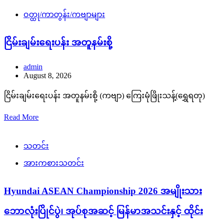
ဝတ္ထု/ကာတွန်း/ကဗျာများ
ငြိမ်းချမ်းရေးပန်း အတူနမ်းစို့
admin
August 8, 2026
ငြိမ်းချမ်းရေးပန်း အတူနမ်းစို့ (ကဗျာ) ကြေးမုံဖြိုးသန့်(ရွှေရတု)
Read More
သတင်း
အားကစားသတင်း
Hyundai ASEAN Championship 2026 အမျိုးသား
ဘောလုံးပြိုင်ပွဲ၊ အုပ်စုအဆင့် မြန်မာအသင်းနှင့် ထိုင်း