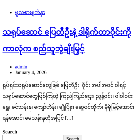
မူလစာမျက်နှာ
သရုပ်ဆောင် ပြေတီဦးနဲ့ ဒါရိုက်တာဝိုင်းကို
ကာလုံက စည်သူဘွဲချီးမြှင့်
admin
January 4, 2026
ရုပ်ရှင်သရုပ်ဆောင်တွေဖြစ် ပြေတီဦး၊ ဝိုင်း အပါအဝင် ဝါရင့်
သရုပ်ဆောင်တွေဖြစ်ကြတဲ့ ကြည်ကြည်ဌေး၊ ညွန့်ဝင်း၊ ဝါဝါဝင်း
ရွှေ၊ ခင်သန်းနု၊ ကျော်ဟိန်း၊ ချိုပြုံး၊ ဆွေဇင်ထိုက်၊ မိုမိုမြင့်အောင်၊
ရန်အောင်၊ မေသန်းနုတိုအပြင် […]
Search
Search