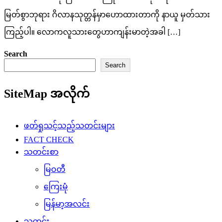
မြတ်စွာဘုရား ဂိလာနသုတ္တန်မှာဟောထားတာကို နာယူ မှတ်သား
ကြည့်ပါ။ လောကလူသားတွေဟာကျန်းမာတဲ့အခါ […]
Search
Search
SiteMap အလိုက်
ဖတ်ရှုသင့်သည့်သတင်းများ
FACT CHECK
သတင်းစာ
မြဝတီ
ကြေးမုံ
မြန်မာ့အလင်း
သတင်း