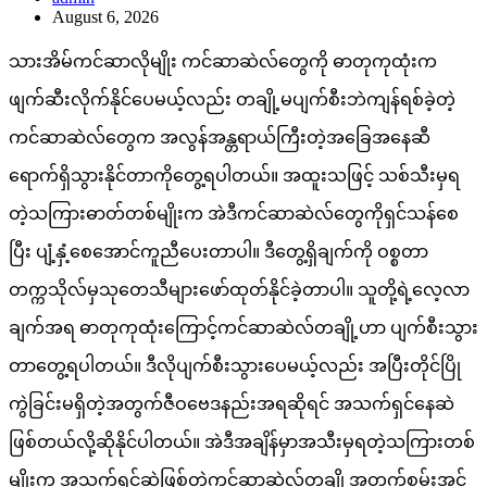
August 6, 2026
သားအိမ်ကင်ဆာလိုမျိုး ကင်ဆာဆဲလ်တွေကို ဓာတုကုထုံးက
ဖျက်ဆီးလိုက်နိုင်ပေမယ့်လည်း တချို့မပျက်စီးဘဲကျန်ရစ်ခဲ့တဲ့
ကင်ဆာဆဲလ်တွေက အလွန်အန္တရာယ်ကြီးတဲ့အခြေအနေဆီ
ရောက်ရှိသွားနိုင်တာကိုတွေ့ရပါတယ်။ အထူးသဖြင့် သစ်သီးမှရ
တဲ့သကြားဓာတ်တစ်မျိုးက အဲဒီကင်ဆာဆဲလ်တွေကိုရှင်သန်စေ
ပြီး ပျံ့နှံ့စေအောင်ကူညီပေးတာပါ။ ဒီတွေ့ရှိချက်ကို ဝစ္စတာ
တက္ကသိုလ်မှသုတေသီများဖော်ထုတ်နိုင်ခဲ့တာပါ။ သူတို့ရဲ့လေ့လာ
ချက်အရ ဓာတုကုထုံးကြောင့်ကင်ဆာဆဲလ်တချို့ဟာ ပျက်စီးသွား
တာတွေ့ရပါတယ်။ ဒီလိုပျက်စီးသွားပေမယ့်လည်း အပြီးတိုင်ပြို
ကွဲခြင်းမရှိတဲ့အတွက်ဇီဝဗေဒနည်းအရဆိုရင် အသက်ရှင်နေဆဲ
ဖြစ်တယ်လို့ဆိုနိုင်ပါတယ်။ အဲဒီအချိန်မှာအသီးမှရတဲ့သကြားတစ်
မျိုးက အသက်ရှင်ဆဲဖြစ်တဲ့ကင်ဆာဆဲလ်တချို့အတွက်စွမ်းအင်