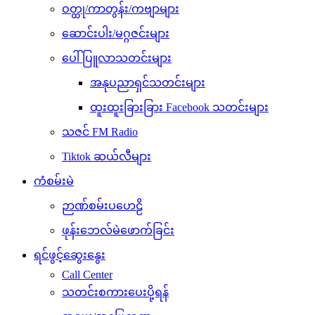
ဝတ္ထု/ကာတွန်း/ကဗျာများ
ဆောင်းပါး/မဂ္ဂဇင်းများ
ပေါ်ပြူလာသတင်းများ
အနုပညာရှင်သတင်းများ
ထူးထူးခြားခြား Facebook သတင်းများ
သဇင် FM Radio
Tiktok ဆယ်လီများ
ကံစမ်းမဲ
ဉာဏ်စမ်းပဟေဠိ
ဖုန်းဘေလ်မဲဖောက်ခြင်း
ရင်ဖွင့်ဆွေးနွေး
Call Center
သတင်းစကားပေးပို့ရန်