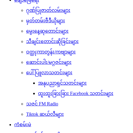
ဂုဏ်ပြုဇာတ်လမ်းများ
မှတ်တမ်းဗီဒီယိုများ
မွေးနေ့ဆုတောင်းများ
သီချင်းတောင်းဆိုခြင်းများ
ဝတ္ထု/ကာတွန်း/ကဗျာများ
ဆောင်းပါး/မဂ္ဂဇင်းများ
ပေါ်ပြူလာသတင်းများ
အနုပညာရှင်သတင်းများ
ထူးထူးခြားခြား Facebook သတင်းများ
သဇင် FM Radio
Tiktok ဆယ်လီများ
ကံစမ်းမဲ