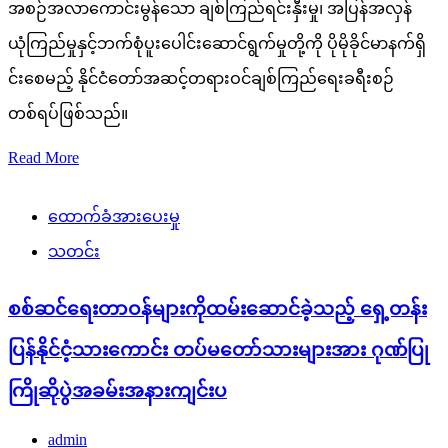
အစဉ်အလာကောင်းမွန်သော ချစ်ကြည်ရင်းနှီးမှု၊ အပြန်အလှန်
ယုံကြည်မှုနှင့်ဘက်စုံပူးပေါင်းဆောင်ရွက်မှုတို့ကို ပိုမိုခိုင်မာနက်ရှိ
င်းစေမည့် နိုင်ငံတော်အဆင့်တရားဝင်ချစ်ကြည်ရေးခရီးစဉ်
တစ်ရပ်ဖြစ်သည်။
Read More
ထောက်ခံအားပေးမှု
သတင်း
စစ်ဆင်ရေးတာဝန်များကိုထမ်းဆောင်ခဲ့သည့် ရှေ့တန်း
ပြန်နိုင်ငံ့သားကောင်း တပ်မတော်သားများအား ဂုဏ်ပြု
ကြိုဆိုပွဲအခမ်းအနားကျင်းပ
admin