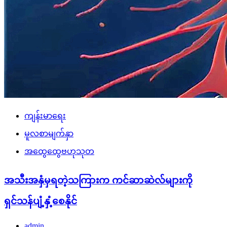
ကျန်းမာရေး
မူလစာမျက်နှာ
အထွေထွေဗဟုသုတ
အသီးအနှံမှရတဲ့သကြားက ကင်ဆာဆဲလ်များကို
ရှင်သန်ပျံ့နှံ့စေနိုင်
admin