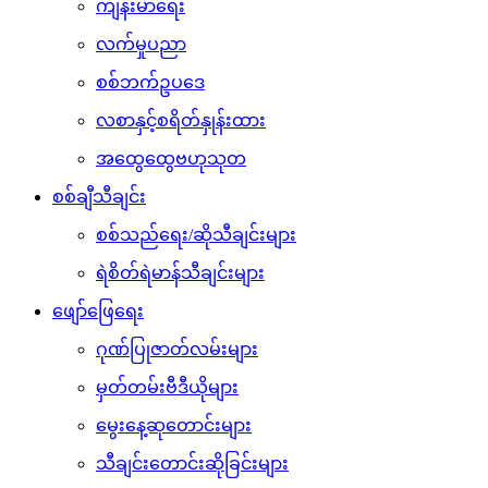
ကျန်းမာရေး
လက်မှုပညာ
စစ်ဘက်ဥပဒေ
လစာနှင့်စရိတ်နှုန်းထား
အထွေထွေဗဟုသုတ
စစ်ချီသီချင်း
စစ်သည်ရေး/ဆိုသီချင်းများ
ရဲစိတ်ရဲမာန်သီချင်းများ
ဖျော်ဖြေရေး
ဂုဏ်ပြုဇာတ်လမ်းများ
မှတ်တမ်းဗီဒီယိုများ
မွေးနေ့ဆုတောင်းများ
သီချင်းတောင်းဆိုခြင်းများ