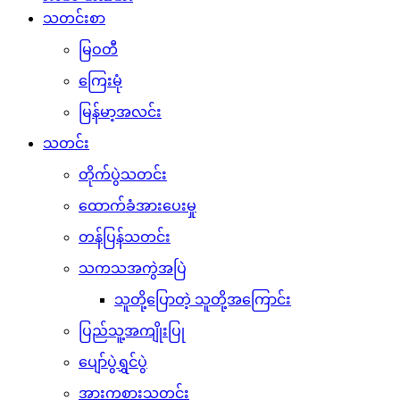
သတင်းစာ
မြဝတီ
ကြေးမုံ
မြန်မာ့အလင်း
သတင်း
တိုက်ပွဲသတင်း
ထောက်ခံအားပေးမှု
တန်ပြန်သတင်း
သကသအကွဲအပြဲ
သူတို့ပြောတဲ့ သူတို့အကြောင်း
ပြည်သူ့အကျိုးပြု
ပျော်ပွဲရွှင်ပွဲ
အားကစားသတင်း