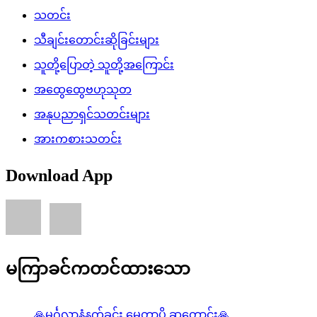
သတင်း
သီချင်းတောင်းဆိုခြင်းများ
သူတို့ပြောတဲ့ သူတို့အကြောင်း
အထွေထွေဗဟုသုတ
အနုပညာရှင်သတင်းများ
အားကစားသတင်း
Download App
မကြာခင်ကတင်ထားသော
🙏မင်္ဂလာနံနက်ခင်း မေတ္တာပို ဆုတောင်း🙏