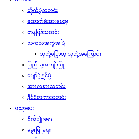
တိုက်ပွဲသတင်း
ထောက်ခံအားပေးမှု
တန်ပြန်သတင်း
သကသအကွဲအပြဲ
သူတို့ပြောတဲ့ သူတို့အကြောင်း
ပြည်သူ့အကျိုးပြု
ပျော်ပွဲရွှင်ပွဲ
အားကစားသတင်း
နိုင်ငံတကာသတင်း
ပညာပေး
စိုက်ပျိုးရေး
မွေးမြူရေး