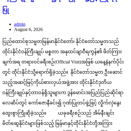
ပြု
admin
August 6, 2026
ပြည်ထောင်စုသမ္မတမြန်မာနိုင်ငံတော်၊ နိုင်ငံတော်သမ္မတသည်
ထိုင်းနိုင်ငံဝန်ကြီးချုပ် မစ္စတာ အနုထင်ချာဝီရကွန်၏ ဖိတ်ကြား
ချက်အရ တရားဝင်ခရီးစဉ်(Official Visit)အဖြစ် ယနေ့နံနက်ပိုင်း
တွင် ထိုင်းနိုင်ငံသို့ရောက်ရှိခဲ့သည်။ နိုင်ငံတော်သမ္မတ ဦးဆောင်
သည့်အဆင့်မြင့်ကိုယ်စားလှယ်အဖွဲ့အား ထိုင်းနိုင်ငံဒုတိယ
ဝန်ကြီးချုပ်နှင့်တာဝန်ရှိသူများက ဒွန်မောင်းအပြည်ပြည်ဆိုင်ရာ
လေဆိပ်တွင် ကော်ဇောနီခင်း၍ ဂုဏ်ပြုတပ်ဖွဲ့ဖြင့် လှိုက်လှဲနွေး
ထွေးစွာကြိုဆိုခဲ့သည်။ ယခုခရီးစဉ်သည် အိမ်နီးချင်း
မိတ်ဆွေနိုင်ငံများဖြစ်သည့် မြန်မာနှင့်ထိုင်းနိုင်ငံတို့အကြား