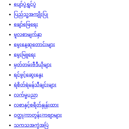
ပျော်ပွဲရွှင်ပွဲ
ပြည်သူ့အကျိုးပြု
ဖျော်ဖြေရေး
မူလစာမျက်နှာ
မွေးနေ့ဆုတောင်းများ
မွေးမြူရေး
မှတ်တမ်းဗီဒီယိုများ
ရင်ဖွင့်ဆွေးနွေး
ရဲစိတ်ရဲမန်သီချင်းများ
လက်မှုပညာ
လစာနှင့်စရိတ်နှုန်းထား
ဝတ္ထု/ကာတွန်း/ကဗျာများ
သကသအကွဲအပြဲ