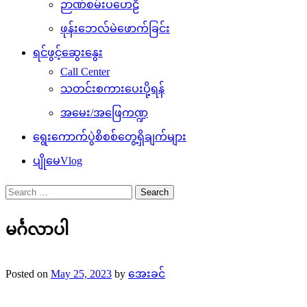
ဉာဏ်စမ်းပဟေဠိ
ဖုန်းဘေလ်မဲဖောက်ခြင်း
ရင်ဖွင့်ဆွေးနွေး
Call Center
သတင်းစကားပေးပို့ရန်
အမေး/အဖြေကဏ္ဍ
ရွေးကောက်ပွဲစိစစ်တွေ့ရှိချက်များ
ပျိုမေVlog
Search
for:
မင်္ဂလာပါ
Posted on
May 25, 2023
by
အေးခင်