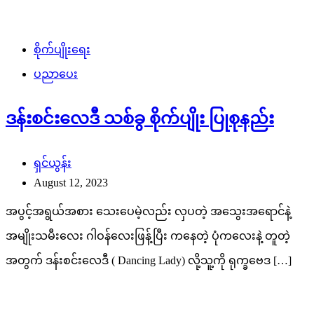
စိုက်ပျိုးရေး
ပညာပေး
ဒန်းစင်းလေဒီ သစ်ခွ စိုက်ပျိုး ပြုစုနည်း
ရှင်ယွန်း
August 12, 2023
အပွင့်အရွယ်အစား သေးပေမဲ့လည်း လှပတဲ့ အသွေးအရောင်နဲ့
အမျိုးသမီးလေး ဂါဝန်လေးဖြန့်ပြီး ကနေတဲ့ ပုံကလေးနဲ့ တူတဲ့
အတွက် ဒန်းစင်းလေဒီ ( Dancing Lady) လို့သူ့ကို ရုက္ခဗေဒ […]