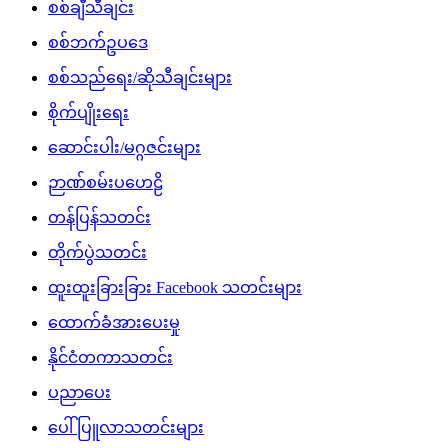
စစ်ချီသီချင်း
စစ်ဘက်ဥပဒေ
စစ်သည်ရေး/ဆိုသီချင်းများ
စိုက်ပျိုးရေး
ဆောင်းပါး/မဂ္ဂဇင်းများ
ဉာဏ်စမ်းပဟေဠိ
တန်ပြန်သတင်း
တိုက်ပွဲသတင်း
ထူးထူးခြားခြား Facebook သတင်းများ
ထောက်ခံအားပေးမှု
နိုင်ငံတကာသတင်း
ပညာပေး
ပေါ်ပြူလာသတင်းများ