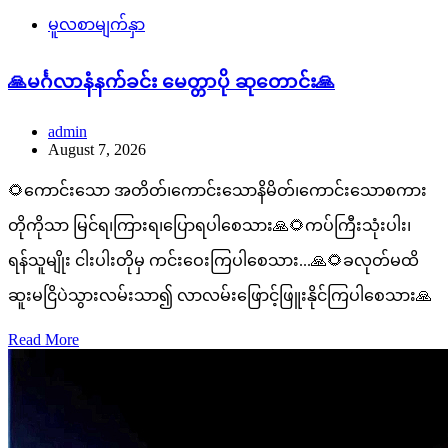
မူလစာမျက်နှာ
🙏မင်္ဂလာနံနက်ခင်း မေတ္တာပို ဆုတောင်း🙏
admin
August 7, 2026
🌻ကောင်းသော အတိတ်၊ကောင်းသောနိမိတ်၊ကောင်းသောစကား
တိုကိုသာ မြင်ရ၊ကြားရ၊ပြောရပါစေသား🙏🌻ကပ်ကြီးသုံးပါး၊
ရန်သူမျိုး ငါးပါးတိုမှ ကင်းဝေးကြပါစေသား...🙏🌻ခလုတ်မထိ
ဆူးမငြိပဲသွားလမ်းသာ၍ လာလမ်းဖြောင့်ဖြူးနိုင်ကြပါစေသား🙏
Read More