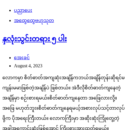
ပညာပေး
အထွေထွေဗဟုသုတ
နှလုံးသွင်းတရား ၅ ပါး
အေးခင်
August 4, 2023
လောကမှာ စိတ်ဓာတ်အကျဆုံးအချိန်ကဘယ်အချိန်တုန်းဆိုရင်မ
ကျန်းမမာဖြစ်တဲ့အချိန်ပဲ ဖြစ်တယ်။ အဲဒီလိုစိတ်ဓာတ်ကျနေတဲ့
အချိန်မှာ စဉ်းစားရမယ်။စိတ်ဓာတ်ကျနေတာ အဖြေလားလို့။
အဖြေ မဟုတ်ဘူး။စိတ်ဓာတ်ကျနေရမယ့်အစားလုပ်သင့်တာလုပ်
ဖို့က ပိုအရေးကြီးတယ်။ လောကကြီးမှာ အဆိုးဆုံးကြုံတွေ့တဲ့
အခါအကောင်းဆုံးဖြစ်အောင် ကြိုးစားအားထုတ်ရမယ်။