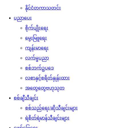
နိုင်ငံတကာသတင်း
ပညာပေး
စိုက်ပျိုးရေး
မွေးမြူရေး
ကျန်းမာရေး
လက်မှုပညာ
စစ်ဘက်ဥပဒေ
လစာနှင့်စရိတ်နှုန်းထား
အထွေထွေဗဟုသုတ
စစ်ချီသီချင်း
စစ်သည်ရေး/ဆိုသီချင်းများ
ရဲစိတ်ရဲမာန်သီချင်းများ
ဖျော်ဖြေရေး