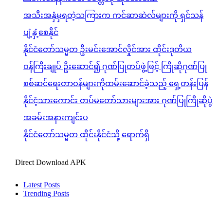
အသီးအနှံမှရတဲ့သကြားက ကင်ဆာဆဲလ်များကို ရှင်သန်
ပျံ့နှံ့စေနိုင်
နိုင်ငံတော်သမ္မတ ဦးမင်းအောင်လှိုင်အား ထိုင်းဒုတိယ
ဝန်ကြီးချုပ် ဦးဆောင်၍ ဂုဏ်ပြုတပ်ဖွဲ့ဖြင့် ကြိုဆိုဂုဏ်ပြု
စစ်ဆင်ရေးတာဝန်များကိုထမ်းဆောင်ခဲ့သည့် ရှေ့တန်းပြန်
နိုင်ငံ့သားကောင်း တပ်မတော်သားများအား ဂုဏ်ပြုကြိုဆိုပွဲ
အခမ်းအနားကျင်းပ
နိုင်ငံတော်သမ္မတ ထိုင်းနိုင်ငံသို့ ရောက်ရှိ
Direct Download APK
Latest Posts
Trending Posts