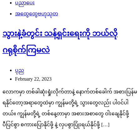
ပညာပေး
အထွေထွေဗဟုသုတ
သွားနဲ့ခံတွင်း သန့်ရှင်းရေးကို ဘယ်လို
ဂရုစိုက်ကြမလဲ
ပုည
February 22, 2023
လောကမှာ တစ်ခါဆုံးရှုံးလိုက်တာနဲ့ နောက်တစ်ခေါက် အစားပြန်မ
ရနိုင်တော့အရာတွေထဲမှာ ကျွန်မတို့ရဲ့ သွားတွေလည်း ပါဝင်ပါ
တယ်။ ကျွန်မတို့ရဲ့ တစ်နေ့တာမှာ အစားအစာတွေ ဝါးချေနိုင်ဖို့
ပီပြင်စွာ စကားပြောနိုင်ဖို့ နဲ့ လှပစွာပြုံးရယ်နိုင်ဖို့ […]