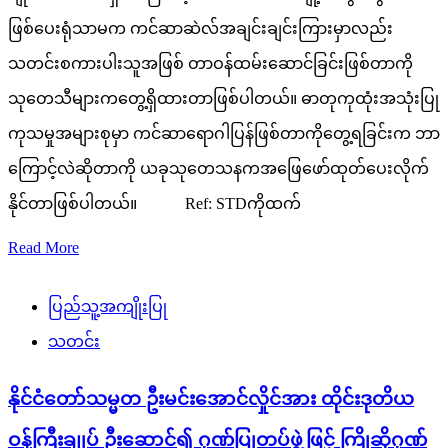
ဖြစ်ပေးရုံသာမက ကင်ဆာဆဲလ်အချင်းချင်းကြားမှာလည်း
သတင်းစကားပါးသူအဖြစ် တာဝန်ထမ်းဆောင်ခြင်းဖြစ်တာကို
သုတေသီများကတွေ့ရှိထားတာဖြစ်ပါတယ်။ ဓာတုကုထုံးအသုံးပြု
ကုသမှုအများစုမှာ ကင်ဆာရောဂါပြန်ဖြစ်တာကိုတွေ့ရခြင်းက ဘာ
ကြောင့်လဲဆိုတာကို ယခုသုတေသနကအဖြေဖော်ထုတ်ပေးလိုက်
နိုင်တာဖြစ်ပါတယ်။ Ref: STDကိုထက်
Read More
ပြည်သူ့အကျိုးပြု
သတင်း
နိုင်ငံတော်သမ္မတ ဦးမင်းအောင်လှိုင်အား ထိုင်းဒုတိယ
ဝန်ကြီးချုပ် ဦးဆောင်၍ ဂုဏ်ပြုတပ်ဖွဲ့ဖြင့် ကြိုဆိုဂုဏ်