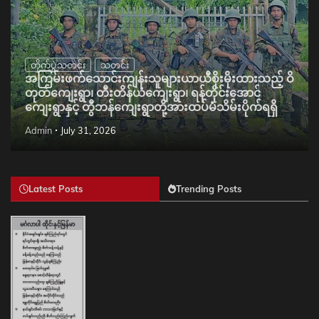
တိုက်ပွဲသတင်း
သတင်း
အကြမ်းဖက်သောင်းကျန်းသူများယာယီစိုးမိုးထားသည့် ဝိ
တုတ်ကျေးရွာ၊ တီးတိန်ယံကျေးရွာ၊ ရန်တိုင်းအောင်
ကျေးရွာနှင့် တွီဘန်ကျေးရွာတို့အားထပ်မံသိမ်းပိုက်ရရှိ
Admin
July 31, 2026
Latest Posts
Trending Posts