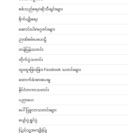
စစ်သည်ရေး/ဆိုသီချင်းများ
စိုက်ပျိုးရေး
ဆောင်းပါး/မဂ္ဂဇင်းများ
ဉာဏ်စမ်းပဟေဠိ
တန်ပြန်သတင်း
တိုက်ပွဲသတင်း
ထူးထူးခြားခြား Facebook သတင်းများ
ထောက်ခံအားပေးမှု
နိုင်ငံတကာသတင်း
ပညာပေး
ပေါ်ပြူလာသတင်းများ
ပျော်ပွဲရွှင်ပွဲ
ပြည်သူ့အကျိုးပြု