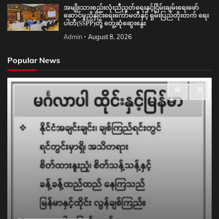
အမျိုးသားစည်းလုံးညီညွတ်ရေးနှင့်ငြိမ်းချမ်းရေးဖော်
ဆောင်မှုညှိနှိုင်းရေးကော်မတီနှင့် ရှမ်းပြည်တိုးတက် ရေး
ပါတီ(SSPP)တို့ တွေ့ဆုံဆွေးနွေး
Admin
August 8, 2026
Popular News