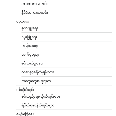
အားကစားသတင်း
နိုင်ငံတကာသတင်း
ပညာပေး
စိုက်ပျိုးရေး
မွေးမြူရေး
ကျန်းမာရေး
လက်မှုပညာ
စစ်ဘက်ဥပဒေ
လစာနှင့်စရိတ်နှုန်းထား
အထွေထွေဗဟုသုတ
စစ်ချီသီချင်း
စစ်သည်ရေး/ဆိုသီချင်းများ
ရဲစိတ်ရဲမာန်သီချင်းများ
ဖျော်ဖြေရေး