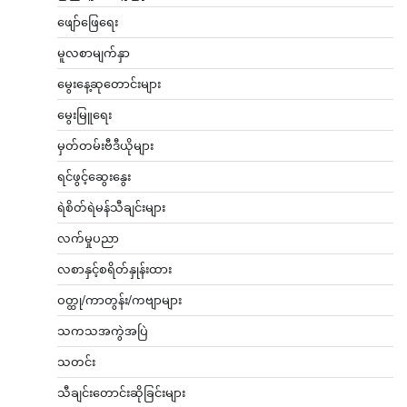
ဖျော်ဖြေရေး
မူလစာမျက်နှာ
မွေးနေ့ဆုတောင်းများ
မွေးမြူရေး
မှတ်တမ်းဗီဒီယိုများ
ရင်ဖွင့်ဆွေးနွေး
ရဲစိတ်ရဲမန်သီချင်းများ
လက်မှုပညာ
လစာနှင့်စရိတ်နှုန်းထား
ဝတ္ထု/ကာတွန်း/ကဗျာများ
သကသအကွဲအပြဲ
သတင်း
သီချင်းတောင်းဆိုခြင်းများ