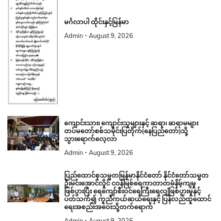
မင်္ဂလာပါ ထိုင်းနှင့်မြန်မာ
Admin
August 9, 2026
ကျောင်းသား၊ ကျောင်းသူများနှင့် ဆရာ၊ ဆရာမများ
တပ်မတော်စစ်သမိုင်းပြတိုက်(နေပြည်တော်)သို့
သွားရောက်လေ့လာ
Admin
August 9, 2026
ပြည်ထောင်စုသမ္မတမြန်မာနိုင်ငံတော် နိုင်ငံတော်သမ္မတ
ဦးမင်းအောင်လှိုင် ငဝန်မြစ်ရေကာတာတမံနိမ့်ကျမှု
ဖြစ်ပွားပြီး ရေကျော်စီးဝင်ရေကြီးရေလျှံဖြစ်ပွားမှုနှင့်
ပတ်သက်၍ ကူညီကယ်ဆယ်ရေးနှင့် ပြန်လည်ထူထောင်
ရေးအစည်းအဝေးသို့တက်ရောက်
Admin
August 9, 2026