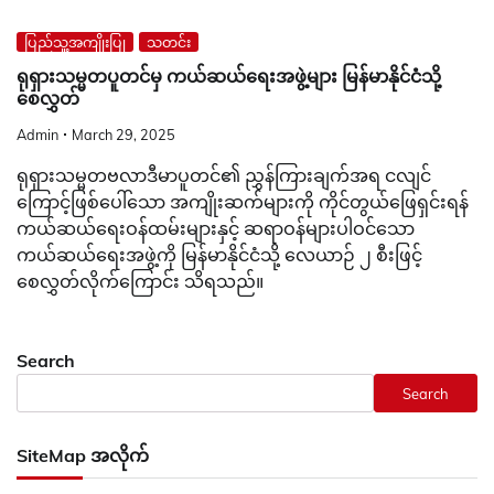
ပြည်သူ့အကျိုးပြု
သတင်း
ရုရှားသမ္မတပူတင်မှ ကယ်ဆယ်ရေးအဖွဲ့များ မြန်မာနိုင်ငံသို့
စေလွှတ်
Admin
March 29, 2025
ရုရှားသမ္မတဗလာဒီမာပူတင်၏ ညွှန်ကြားချက်အရ ငလျင်
ကြောင့်ဖြစ်ပေါ်သော အကျိုးဆက်များကို ကိုင်တွယ်ဖြေရှင်းရန်
ကယ်ဆယ်ရေးဝန်ထမ်းများနှင့် ဆရာဝန်များပါဝင်သော
ကယ်ဆယ်ရေးအဖွဲ့ကို မြန်မာနိုင်ငံသို့ လေယာဉ် ၂ စီးဖြင့်
စေလွှတ်လိုက်ကြောင်း သိရသည်။
Search
Search
SiteMap အလိုက်