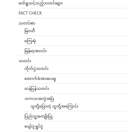
ဖတ်ရှုသင့်သည့်သတင်းများ
FACT CHECK
သတင်းစာ
မြဝတီ
ကြေးမုံ
မြန်မာ့အလင်း
သတင်း
တိုက်ပွဲသတင်း
ထောက်ခံအားပေးမှု
တန်ပြန်သတင်း
သကသအကွဲအပြဲ
သူတို့ပြောတဲ့ သူတို့အကြောင်း
ပြည်သူ့အကျိုးပြု
ပျော်ပွဲရွှင်ပွဲ