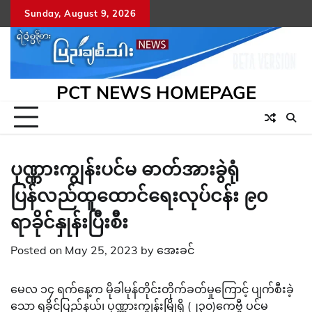
Skip
Sunday, August 9, 2026
to
content
PCT NEWS HOMEPAGE
ပုဏ္ဏားကျွန်းပင်မ ဓာတ်အားခွဲရုံ
ပြန်လည်ထူထောင်ရေးလုပ်ငန်း ၉၀
ရာခိုင်နှုန်းပြီးစီး
Posted on
May 25, 2023
by
အေးခင်
မေလ ၁၄ ရက်နေ့က မိုခါမုန်တိုင်းတိုက်ခတ်မှုကြောင့် ပျက်စီးခဲ့
သော ရခိုင်ပြည်နယ်၊ ပုဏ္ဏားကျွန်းမြိုရှိ (၂၃၀)ကေဗွီ ပင်မ