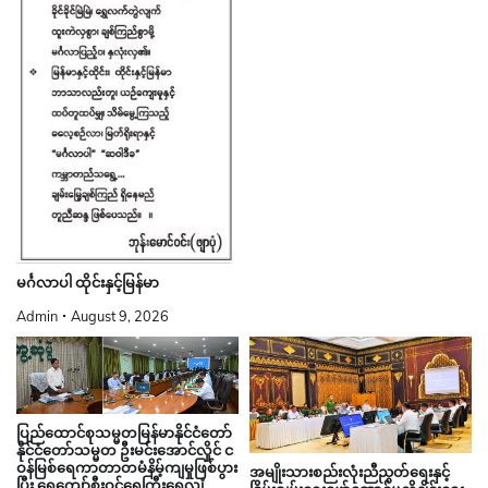
မင်္ဂလာပါ ထိုင်းနှင့်မြန်မာ
Admin
August 9, 2026
ပြည်ထောင်စုသမ္မတမြန်မာနိုင်ငံတော်
နိုင်ငံတော်သမ္မတ ဦးမင်းအောင်လှိုင် င
ဝန်မြစ်ရေကာတာတမံနိမ့်ကျမှုဖြစ်ပွား
အမျိုးသားစည်းလုံးညီညွတ်ရေးနှင့်
ပြီး ရေကျော်စီးဝင်ရေကြီးရေလျှံ