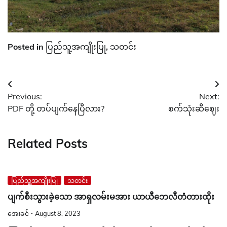
Posted in
ပြည်သူ့အကျိုးပြု
,
သတင်း
Post
Previous:
Next:
navigation
PDF တို့ တပ်ပျက်နေပြီလား?
စက်သုံးဆီဈေး
Related Posts
ပြည်သူ့အကျိုးပြု
သတင်း
ပျက်စီးသွားခဲ့သော အာရှလမ်းမအား ယာယီဘေလီတံတားထိုး
အေးခင်
August 8, 2023