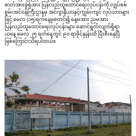
ဓာတ်အားခွဲရုံအား ပြန်လည်ထူထောင်ရေးလုပ်ငန်းကို လျှပ်စစ်
စွမ်းအင်ဝန်ကြီးဌာနမှ အင်ဂျာနီယာနှင့်ကျွမ်းကျင် လုပ်သားများ
ဖြင့် မေလ (၁၅)ရက်နေ့မှစတင်၍ နေ့မအား ညမအား
ပြန်လည်ထူထောင်ရေးလုပ်ငန်းများ ဆောင်ရွက်လျက်ရှိရာ
ယနေ့ မေလ ၂၅ ရက်နေ့တွင် ၉၀ ရာခိုင်နှုန်းထိ ပြီးစီးနေပြီ
ဖြစ်ကြောင်းသိရပါတယ်။