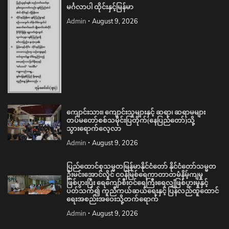
မင်္ဂလာပါ ထိုင်းနှင့်မြန်မာ
Admin
August 9, 2026
ကျောင်းသား၊ ကျောင်းသူများနှင့် ဆရာ၊ ဆရာမများ
တပ်မတော်စစ်သမိုင်းပြတိုက်(နေပြည်တော်)သို့
သွားရောက်လေ့လာ
Admin
August 9, 2026
ပြည်ထောင်စုသမ္မတမြန်မာနိုင်ငံတော် နိုင်ငံတော်သမ္မတ
ဦးမင်းအောင်လှိုင် ငဝန်မြစ်ရေကာတာတမံနိမ့်ကျမှု
ဖြစ်ပွားပြီး ရေကျော်စီးဝင်ရေကြီးရေလျှံဖြစ်ပွားမှုနှင့်
ပတ်သက်၍ ကူညီကယ်ဆယ်ရေးနှင့် ပြန်လည်ထူထောင်
ရေးအစည်းအဝေးသို့တက်ရောက်
Admin
August 9, 2026