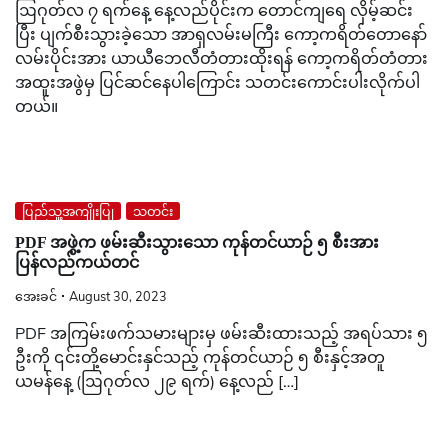
ဩဂုတ်လ ၇ ရက်နေ့ နေ့လည်ပိုင်းက တောင်ကျရေ လှိမ့်ဆင်း
ပြီး ပျက်စီးသွားခဲ့သော အာရှလမ်းမကြီး ကော့ကရိတ်တောနော်
လမ်းပိုင်းအား ယာယီဘေလီတံတားထိုးရန် ကော့ကရိတ်တံတား
အထူးအဖွဲမှ ပြင်ဆင်နေပါကြောင်း သတင်းကောင်းပါးလိုက်ပါ
တယ်။
ပြည်သူ့အကျိုးပြု
သတင်း
PDF အဖွဲ့က ဖမ်းဆီးသွားသော ကုန်တင်ယာဉ် ၅ စီးအား
ပြန်လည်ကယ်တင်
အေးခင်
August 30, 2023
PDF အကြမ်းဖက်သမားများမှ ဖမ်းဆီးထားသည့် အရပ်သား ၅
ဦးကို ၎င်းတို့မောင်းနှင်သည့် ကုန်တင်ယာဉ် ၅ စီးနှင့်အတူ
ယမန်နေ့ (ဩဂုတ်လ ၂၉ ရက်) နေ့လည် […]