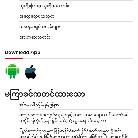
သူတို့ပြောတဲ့ သူတို့အကြောင်း
အထွေထွေဗဟုသုတ
အနုပညာရှင်သတင်းများ
အားကစားသတင်း
Download App
မကြာခင်ကတင်ထားသော
မင်္ဂလာပါ ထိုင်းနှင့်မြန်မာ
ကျောင်းသား၊ ကျောင်းသူများနှင့် ဆရာ၊ ဆရာမများ တပ်မတော်စစ်
သမိုင်းပြတိုက်(နေပြည်တော်)သို့ သွားရောက်လေ့လာ
ပြည်ထောင်စုသမ္မတမြန်မာနိုင်ငံတော် နိုင်ငံတော်သမ္မတ ဦးမင်း
အောင်လှိုင် ငဝန်မြစ်ရေကာတာတမံနိမ့်ကျမှုဖြစ်ပွားပြီး ရေကျော်စီး