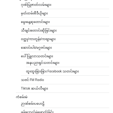
ဂုဏ်ပြုဇာတ်လမ်းများ
မှတ်တမ်းဗီဒီယိုများ
မွေးနေ့ဆုတောင်းများ
သီချင်းတောင်းဆိုခြင်းများ
ဝတ္ထု/ကာတွန်း/ကဗျာများ
ဆောင်းပါး/မဂ္ဂဇင်းများ
ပေါ်ပြူလာသတင်းများ
အနုပညာရှင်သတင်းများ
ထူးထူးခြားခြား Facebook သတင်းများ
သဇင် FM Radio
Tiktok ဆယ်လီများ
ကံစမ်းမဲ
ဉာဏ်စမ်းပဟေဠိ
ဖုန်းဘေလ်မဲဖောက်ခြင်း