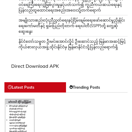
ဝင်ရေကြီးရေလျှံဖြစ်ပွားမှုနှင့်ပတ်သက်၍ ကူညီကယ်ဆယ်ရေးနှင့်
ပြန်လည်ထူထောင်ရေးအစည်းအဝေးသို့တက်ရောက်
အမျိုးသားစည်းလုံးညီညွတ်ရေးနှင့်ငြိမ်းချမ်းရေးဖော်ဆောင်မှုညှိနှိုင်း
ရေးကော်မတီနှင့် ရှမ်းပြည်တိုးတက် ရေးပါတီ(SSPP)တို့ တွေ့ဆုံ
ဆွေးနွေး
နိုင်ငံတော်သမ္မတ ဦးမင်းအောင်လှိုင် ဦးဆောင်သည့် မြန်မာအဆင့်မြင့်
ကိုယ်စားလှယ်အဖွဲ့ ထိုင်းနိုင်ငံမှ မြန်မာနိုင်ငံသို့ပြန်လည်ရောက်ရှိ
Direct Download APK
Latest Posts
Trending Posts