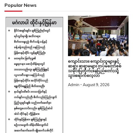
Popular News
ကျောင်းသား၊ ကျောင်းသူများနှင့်
ဆရာ၊ ဆရာမများ တပ်မတော်စစ်
သမိုင်းပြတိုက်(နေပြည်တော်)သို့
သွားရောက်လေ့လာ
Admin
August 9, 2026