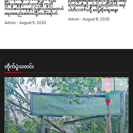
ငြိမ်းချမ်းရေးဖော်ဆောင်မှုညှိနှိုင်းရေး
ဖြစ်ပွားမှုနှင့်ပတ်သက်၍ ကူညီ
ကော်မတီနှင့် ရှမ်းပြည်တိုးတက် ရေး
ကယ်ဆယ်ရေးနှင့် ပြန်လည်ထူထောင်
ပါတီ(SSPP)တို့ တွေ့ဆုံဆွေးနွေး
ရေးအစည်းအဝေးသို့တက်ရောက်
Admin
August 8, 2026
Admin
August 9, 2026
တိုက်ပွဲသတင်း