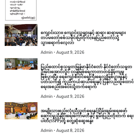
ကျောင်းသား၊ ကျောင်းသူများနှင့် ဆရာ၊ ဆရာမများ
တပ်မတော်စစ်သမိုင်းပြတိုက်(နေပြည်တော်)သို့
သွားရောက်လေ့လာ
Admin
August 9, 2026
ပြည်ထောင်စုသမ္မတမြန်မာနိုင်ငံတော် နိုင်ငံတော်သမ္မတ
ဦးမင်းအောင်လှိုင် ငဝန်မြစ်ရေကာတာတမံနိမ့်ကျမှု
ဖြစ်ပွားပြီး ရေကျော်စီးဝင်ရေကြီးရေလျှံဖြစ်ပွားမှုနှင့်
ပတ်သက်၍ ကူညီကယ်ဆယ်ရေးနှင့် ပြန်လည်ထူထောင်
ရေးအစည်းအဝေးသို့တက်ရောက်
Admin
August 9, 2026
အမျိုးသားစည်းလုံးညီညွတ်ရေးနှင့်ငြိမ်းချမ်းရေးဖော်
ဆောင်မှုညှိနှိုင်းရေးကော်မတီနှင့် ရှမ်းပြည်တိုးတက် ရေး
ပါတီ(SSPP)တို့ တွေ့ဆုံဆွေးနွေး
Admin
August 8, 2026