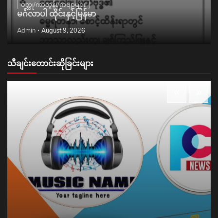
ဝတ္ထု/ကာတွန်း/ကဗျာများ
မင်္ဂလာပါ ထိုင်းနှင့်မြန်မာ
Admin
August 9, 2026
သီချင်းတောင်းဆိုခြင်းများ