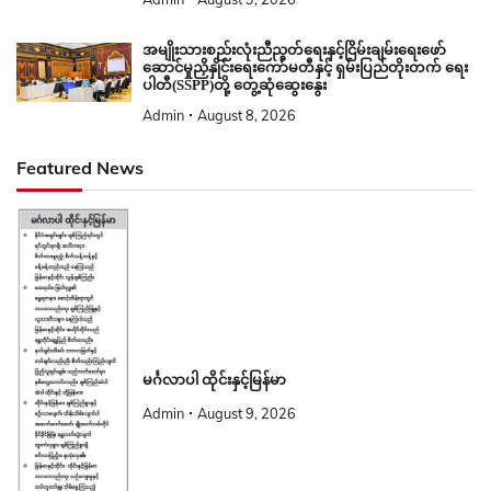
အမျိုးသားစည်းလုံးညီညွတ်ရေးနှင့်ငြိမ်းချမ်းရေးဖော်
ဆောင်မှုညှိနှိုင်းရေးကော်မတီနှင့် ရှမ်းပြည်တိုးတက် ရေး
ပါတီ(SSPP)တို့ တွေ့ဆုံဆွေးနွေး
Admin
August 8, 2026
Featured News
မင်္ဂလာပါ ထိုင်းနှင့်မြန်မာ
Admin
August 9, 2026