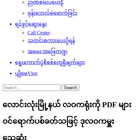
ဉာဏ်စမ်းပဟေဠိ
ဖုန်းဘေလ်မဲဖောက်ခြင်း
ရင်ဖွင့်ဆွေးနွေး
Call Center
သတင်းစကားပေးပို့ရန်
အမေး/အဖြေကဏ္ဍ
ရွေးကောက်ပွဲစိစစ်တွေ့ရှိချက်များ
ပျိုမေVlog
Search
for:
လောင်းလုံးမြို့နယ် လဝကရုံးကို PDF များ
ဝင်ရောက်ပစ်ခတ်သဖြင့် ဒုလဝကမှူး
သေဆုံး