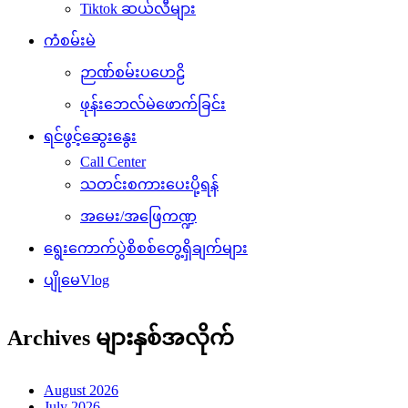
Tiktok ဆယ်လီများ
ကံစမ်းမဲ
ဉာဏ်စမ်းပဟေဠိ
ဖုန်းဘေလ်မဲဖောက်ခြင်း
ရင်ဖွင့်ဆွေးနွေး
Call Center
သတင်းစကားပေးပို့ရန်
အမေး/အဖြေကဏ္ဍ
ရွေးကောက်ပွဲစိစစ်တွေ့ရှိချက်များ
ပျိုမေVlog
Archives များနှစ်အလိုက်
August 2026
July 2026