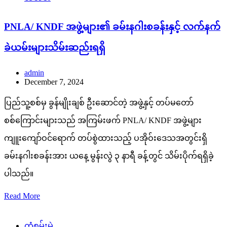
PNLA/ KNDF အဖွဲ့များ၏ ခမ်းနဂါးစခန်းနှင့် လက်နက်
ခဲယမ်းများသိမ်းဆည်းရရှိ
admin
December 7, 2024
ပြည်သူ့စစ်မှ ခွန်မျိုးချစ် ဦးဆောင်တဲ့ အဖွဲ့နှင့် တပ်မတော်
စစ်ကြောင်းများသည် အကြမ်းဖက် PNLA/ KNDF အဖွဲ့များ
ကျူးကျော်ဝင်ရောက် တပ်စွဲထားသည့် ပအိုဝ်းဒေသအတွင်းရှိ
ခမ်းနဂါးစခန်းအား ယနေ့ မွန်းလွဲ ၃ နာရီ ခန့်တွင် သိမ်းပိုက်ရရှိခဲ့
ပါသည်။
Read More
ကံစမ်းမဲ