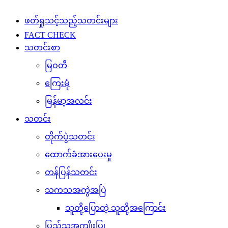
ဖတ်ရှုသင့်သည့်သတင်းများ
FACT CHECK
သတင်းစာ
မြဝတီ
ကြေးမုံ
မြန်မာ့အလင်း
သတင်း
တိုက်ပွဲသတင်း
ထောက်ခံအားပေးမှု
တန်ပြန်သတင်း
သကသအကွဲအပြဲ
သူတို့ပြောတဲ့ သူတို့အကြောင်း
ပြည်သူ့အကျိုးပြု