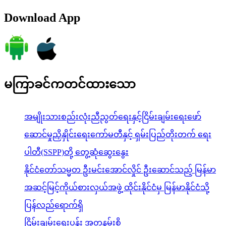
Download App
မကြာခင်ကတင်ထားသော
အမျိုးသားစည်းလုံးညီညွတ်ရေးနှင့်ငြိမ်းချမ်းရေးဖော်
ဆောင်မှုညှိနှိုင်းရေးကော်မတီနှင့် ရှမ်းပြည်တိုးတက် ရေး
ပါတီ(SSPP)တို့ တွေ့ဆုံဆွေးနွေး
နိုင်ငံတော်သမ္မတ ဦးမင်းအောင်လှိုင် ဦးဆောင်သည့် မြန်မာ
အဆင့်မြင့်ကိုယ်စားလှယ်အဖွဲ့ ထိုင်းနိုင်ငံမှ မြန်မာနိုင်ငံသို့
ပြန်လည်ရောက်ရှိ
ငြိမ်းချမ်းရေးပန်း အတူနမ်းစို့