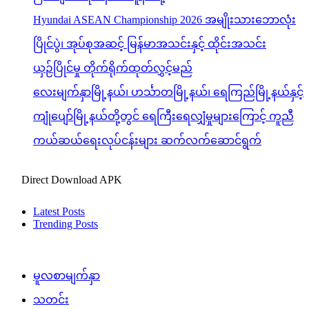
Hyundai ASEAN Championship 2026 အမျိုးသားဘောလုံး
ပြိုင်ပွဲ၊ အုပ်စုအဆင့် မြန်မာအသင်းနှင့် ထိုင်းအသင်း
ယှဉ်ပြိုင်မှု တိုက်ရိုက်ထုတ်လွှင့်မည်
လေးမျက်နှာမြို့နယ်၊ ဟင်္သာတမြို့နယ်၊ ရေကြည်မြို့နယ်နှင့်
ကျုံပျော်မြို့နယ်တို့တွင် ရေကြီးရေလျှံမှုများကြောင့် ကူညီ
ကယ်ဆယ်ရေးလုပ်ငန်းများ ဆက်လက်ဆောင်ရွက်
Direct Download APK
Latest Posts
Trending Posts
မူလစာမျက်နှာ
သတင်း