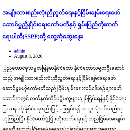
အမျိုးသားစည်းလုံးညီညွတ်ရေးနှင့်ငြိမ်းချမ်းရေးဖော်
ဆောင်မှုညှိနှိုင်းရေးကော်မတီနှင့် ရှမ်းပြည်တိုးတက်
ရေးပါတီ(SSPP)တို့ တွေ့ဆုံဆွေးနွေး
admin
August 8, 2026
ပြည်ထောင်စုသမ္မတမြန်မာနိုင်ငံတော် နိုင်ငံတော်သမ္မတဦးဆောင်
သည့် အမျိုးသားစည်းလုံးညီညွတ်ရေးနှင့်ငြိမ်းချမ်းရေးဖော်
ဆောင်မှုဗဟိုကော်မတီသည် ငြိမ်းချမ်းရေးလုပ်ငန်းစဉ်များဖော်
ဆောင်ရာတွင် လက်နက်ကိုင်ပဋိပက္ခများချုပ်ငြိမ်းရန်နှင့် နိုင်ငံရေး
ပြဿနာကို နိုင်ငံရေးနည်းဖြင့် ဖြေရှင်းရန် အထူးလိုအပ်သည်ဟု
ယုံကြည်ပြီး နိုင်ငံတော်ဖွံ့ဖြိုးတိုးတက်ရေးနှင့် တည်ငြိမ်အေးချမ်း
ရေးတို့အတွက် ငြိမ်းချမ်းရေးလုပ်ငန်းစဉ်များအား အကောင်