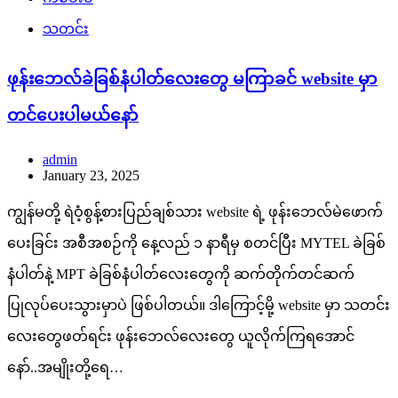
သတင်း
ဖုန်းဘေလ်ခဲခြစ်နံပါတ်လေးတွေ မကြာခင် website မှာ
တင်ပေးပါမယ်နော်
admin
January 23, 2025
ကျွန်မတို့ ရဲဝံ့စွန့်စားပြည်ချစ်သား website ရဲ့ ဖုန်းဘေလ်မဲဖောက်
ပေးခြင်း အစီအစဉ်ကို နေ့လည် ၁ နာရီမှ စတင်ပြီး MYTEL ခဲခြစ်
နံပါတ်နဲ့ MPT ခဲခြစ်နံပါတ်လေးတွေကို ဆက်တိုက်တင်ဆက်
ပြုလုပ်ပေးသွားမှာပဲ ဖြစ်ပါတယ်။ ဒါကြောင့်မို့ website မှာ သတင်း
လေးတွေဖတ်ရင်း ဖုန်းဘေလ်လေးတွေ ယူလိုက်ကြရအောင်
နော်..အမျိုးတို့ရေ…