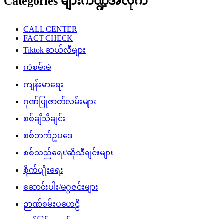
Categories များကဏ္ဍအလိုက်
CALL CENTER
FACT CHECK
Tiktok ဆယ်လီများ
ကံစမ်းမဲ
ကျန်းမာရေး
ဂုဏ်ပြုဇာတ်လမ်းများ
စစ်ချီသီချင်း
စစ်ဘက်ဥပဒေ
စစ်သည်ရေး/ဆိုသီချင်းများ
စိုက်ပျိုးရေး
ဆောင်းပါး/မဂ္ဂဇင်းများ
ဉာဏ်စမ်းပဟေဠိ