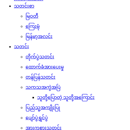
သတင်းစာ
မြဝတီ
ကြေးမုံ
မြန်မာ့အလင်း
သတင်း
တိုက်ပွဲသတင်း
ထောက်ခံအားပေးမှု
တန်ပြန်သတင်း
သကသအကွဲအပြဲ
သူတို့ပြောတဲ့ သူတို့အကြောင်း
ပြည်သူ့အကျိုးပြု
ပျော်ပွဲရွှင်ပွဲ
အားကစားသတင်း