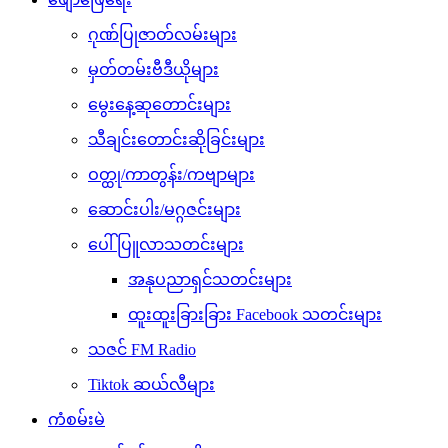
ဂုဏ်ပြုဇာတ်လမ်းများ
မှတ်တမ်းဗီဒီယိုများ
မွေးနေ့ဆုတောင်းများ
သီချင်းတောင်းဆိုခြင်းများ
ဝတ္ထု/ကာတွန်း/ကဗျာများ
ဆောင်းပါး/မဂ္ဂဇင်းများ
ပေါ်ပြူလာသတင်းများ
အနုပညာရှင်သတင်းများ
ထူးထူးခြားခြား Facebook သတင်းများ
သဇင် FM Radio
Tiktok ဆယ်လီများ
ကံစမ်းမဲ