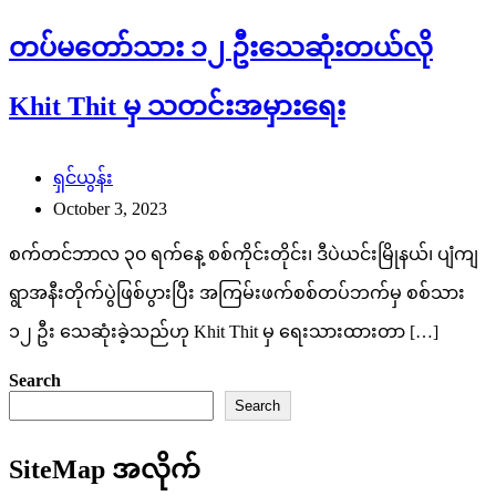
တပ်မတော်သား ၁၂ ဦးသေဆုံးတယ်လို
Khit Thit မှ သတင်းအမှားရေး
ရှင်ယွန်း
October 3, 2023
စက်တင်ဘာလ ၃၀ ရက်နေ့ စစ်ကိုင်းတိုင်း၊ ဒီပဲယင်းမြိုနယ်၊ ပျံကျ
ရွာအနီးတိုက်ပွဲဖြစ်ပွားပြီး အကြမ်းဖက်စစ်တပ်ဘက်မှ စစ်သား
၁၂ ဦး သေဆုံးခဲ့သည်ဟု Khit Thit မှ ရေးသားထားတာ […]
Search
Search
SiteMap အလိုက်