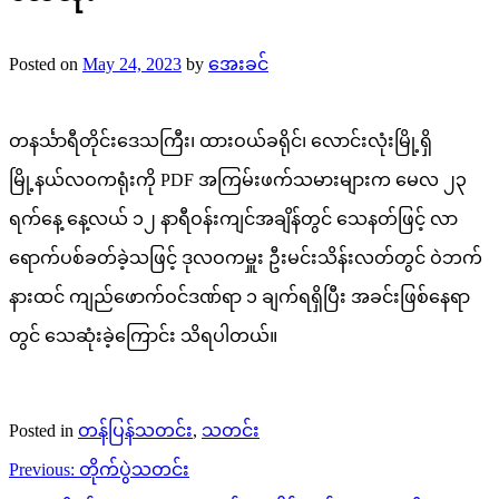
Posted on
May 24, 2023
by
အေးခင်
တနင်္သာရီတိုင်းဒေသကြီး၊ ထားဝယ်ခရိုင်၊ လောင်းလုံးမြို့ရှိ
မြို့နယ်လဝကရုံးကို PDF အကြမ်းဖက်သမားများက မေလ ၂၃
ရက်နေ့ နေ့လယ် ၁၂ နာရီဝန်းကျင်အချိန်တွင် သေနတ်ဖြင့် လာ
ရောက်ပစ်ခတ်ခဲ့သဖြင့် ဒုလဝကမှူး ဦးမင်းသိန်းလတ်တွင် ဝဲဘက်
နားထင် ကျည်ဖောက်ဝင်ဒဏ်ရာ ၁ ချက်ရရှိပြီး အခင်းဖြစ်နေရာ
တွင် သေဆုံးခဲ့ကြောင်း သိရပါတယ်။
Posted in
တန်ပြန်သတင်း
,
သတင်း
Post
Previous:
တိုက်ပွဲသတင်း
navigation