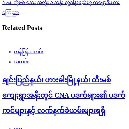
Next:
ကိုဗစ် ဆေး အလုံး ၁ သန်း လှူဒါန်းမည်ဟု ကမ္ဘောဒီးယား
ကြေညာ
Related Posts
တန်ပြန်သတင်း
သတင်း
ချင်းပြည်နယ်၊ ဟားခါးမြို့နယ်၊ တီးမစ်
ကျေးရွာအနီးတွင် CNA ပဒက်များ၏ ပဒက်
ကင်များနှင့် လက်နက်ခဲယမ်းများရရှိ
ပုည