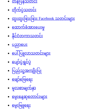
တန်ပြန်သတင်း
တိုက်ပွဲသတင်း
ထူးထူးခြားခြား Facebook သတင်းများ
ထောက်ခံအားပေးမှု
နိုင်ငံတကာသတင်း
ပညာပေး
ပေါ်ပြူလာသတင်းများ
ပျော်ပွဲရွှင်ပွဲ
ပြည်သူ့အကျိုးပြု
ဖျော်ဖြေရေး
မူလစာမျက်နှာ
မွေးနေ့ဆုတောင်းများ
မွေးမြူရေး