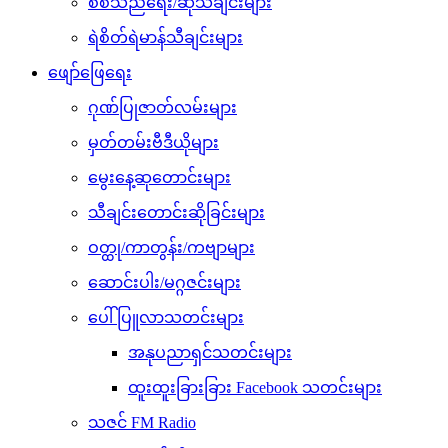
စစ်သည်ရေး/ဆိုသီချင်းများ
ရဲစိတ်ရဲမာန်သီချင်းများ
ဖျော်ဖြေရေး
ဂုဏ်ပြုဇာတ်လမ်းများ
မှတ်တမ်းဗီဒီယိုများ
မွေးနေ့ဆုတောင်းများ
သီချင်းတောင်းဆိုခြင်းများ
ဝတ္ထု/ကာတွန်း/ကဗျာများ
ဆောင်းပါး/မဂ္ဂဇင်းများ
ပေါ်ပြူလာသတင်းများ
အနုပညာရှင်သတင်းများ
ထူးထူးခြားခြား Facebook သတင်းများ
သဇင် FM Radio