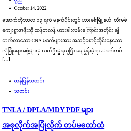
October 14, 2022
အောက်တိုဘာလ ၁၃ ရက် မနက်ပိုင်းတွင် ဟားခါးမြို့နယ်၊ တီးမစ်
ကျေးရွာအနီးသို ထန်တလန်-ဟားခါးလမ်းကြောင်းအတိုင်း ချီ
တက်လာသော CNA ပဒက်များအား အသင့်စောင့်ဆိုင်းနေသော
လုံခြုံရေးအဖွဲ့များမှ လက်ဦးမှုရယူပြီး ချေမှုန်းခဲ့ရာ -ပဒက်ကင်
[…]
တန်ပြန်သတင်း
သတင်း
TNLA / DPLA/MDY PDF များ
အစုလိုက်အပြုံလိုက် တပ်မတော်ထံ