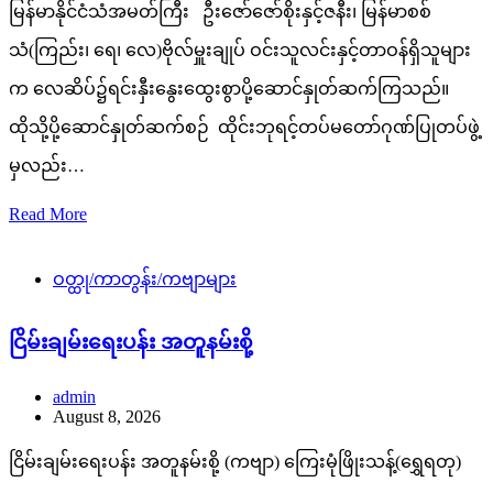
မြန်မာနိုင်ငံသံအမတ်ကြီး ဦးဇော်ဇော်စိုးနှင့်ဇနီး၊ မြန်မာစစ်
သံ(ကြည်း၊ ရေ၊ လေ)ဗိုလ်မှူးချုပ် ဝင်းသူလင်းနှင့်တာဝန်ရှိသူများ
က လေဆိပ်၌ရင်းနှီးနွေးထွေးစွာပို့ဆောင်နှုတ်ဆက်ကြသည်။
ထိုသို့ပို့ဆောင်နှုတ်ဆက်စဉ် ထိုင်းဘုရင့်တပ်မတော်ဂုဏ်ပြုတပ်ဖွဲ့
မှလည်း…
Read More
ဝတ္ထု/ကာတွန်း/ကဗျာများ
ငြိမ်းချမ်းရေးပန်း အတူနမ်းစို့
admin
August 8, 2026
ငြိမ်းချမ်းရေးပန်း အတူနမ်းစို့ (ကဗျာ) ကြေးမုံဖြိုးသန့်(ရွှေရတု)