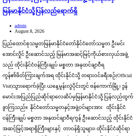
မြန်မာနိုင်ငံသို့ပြန်လည်ရောက်ရှိ
admin
August 8, 2026
ပြည်ထောင်စုသမ္မတမြန်မာနိုင်ငံတော်နိုင်ငံတော်သမ္မတ ဦးမင်း
အောင်လှိုင် ဦးဆောင်သည့် မြန်မာအဆင့်မြင့်ကိုယ်စားလှယ်အဖွဲ့
သည် ထိုင်းနိုင်ငံဝန်ကြီးချုပ် မစ္စတာ အနုထင်ချာဝီရ
ကွန်၏ဖိတ်ကြားချက်အရ ထိုင်းနိုင်ငံသို့ တရားဝင်ခရီးစဉ်(Official
Visit)သွားရောက်ခဲ့ပြီး ယနေ့မွန်းလွဲပိုင်းတွင် ဗန်ကောက်မြို့၊ ဒွန်
မောင်းအပြည်ပြည်ဆိုင်ရာလေဆိပ်မှမြန်မာနိုင်ငံသို့ ပြန်လည်ထွက်
ခွာကြသည်။ နိုင်ငံတော်သမ္မတနှင့်အဖွဲ့ဝင်များအား ထိုင်းနိုင်ငံ
ဝန်ကြီးချုပ် မစ္စတာ အနုထင်ချာဝီရကွန် ဦးဆောင်သည့် ထိုင်းနိုင်ငံ
အဆင့်မြင့်အရာရှိကြီးများနှင့် တာဝန်ရှိသူများ၊ ထိုင်းနိုင်ငံဆိုင်ရာ