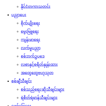
နိုင်ငံတကာသတင်း
ပညာပေး
စိုက်ပျိုးရေး
မွေးမြူရေး
ကျန်းမာရေး
လက်မှုပညာ
စစ်ဘက်ဥပဒေ
လစာနှင့်စရိတ်နှုန်းထား
အထွေထွေဗဟုသုတ
စစ်ချီသီချင်း
စစ်သည်ရေး/ဆိုသီချင်းများ
ရဲစိတ်ရဲမာန်သီချင်းများ
ဖျော်ဖြေရေး