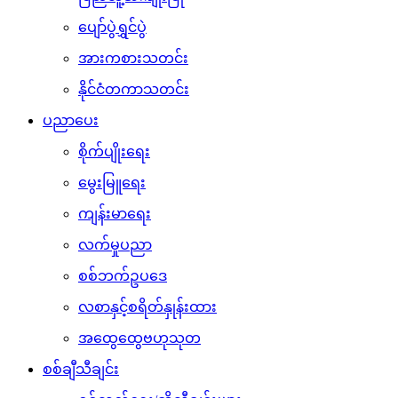
ပျော်ပွဲရွှင်ပွဲ
အားကစားသတင်း
နိုင်ငံတကာသတင်း
ပညာပေး
စိုက်ပျိုးရေး
မွေးမြူရေး
ကျန်းမာရေး
လက်မှုပညာ
စစ်ဘက်ဥပဒေ
လစာနှင့်စရိတ်နှုန်းထား
အထွေထွေဗဟုသုတ
စစ်ချီသီချင်း