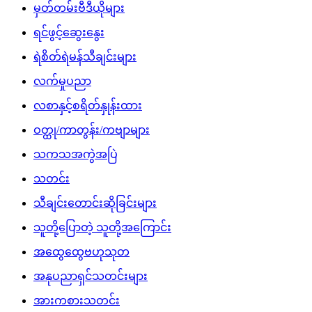
မှတ်တမ်းဗီဒီယိုများ
ရင်ဖွင့်ဆွေးနွေး
ရဲစိတ်ရဲမန်သီချင်းများ
လက်မှုပညာ
လစာနှင့်စရိတ်နှုန်းထား
ဝတ္ထု/ကာတွန်း/ကဗျာများ
သကသအကွဲအပြဲ
သတင်း
သီချင်းတောင်းဆိုခြင်းများ
သူတို့ပြောတဲ့ သူတို့အကြောင်း
အထွေထွေဗဟုသုတ
အနုပညာရှင်သတင်းများ
အားကစားသတင်း