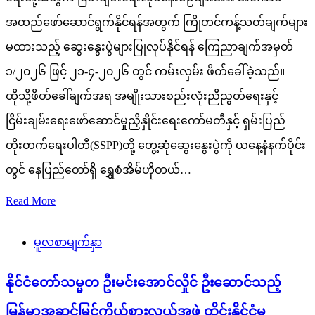
အထည်ဖော်ဆောင်ရွက်နိုင်ရန်အတွက် ကြိုတင်ကန့်သတ်ချက်များ
မထားသည့် ဆွေးနွေးပွဲများပြုလုပ်နိုင်ရန် ကြေညာချက်အမှတ်
၁/၂၀၂၆ ဖြင့် ၂၁-၄-၂၀၂၆ တွင် ကမ်းလှမ်း ဖိတ်ခေါ်ခဲ့သည်။
ထိုသို့ဖိတ်ခေါ်ချက်အရ အမျိုးသားစည်းလုံးညီညွတ်ရေးနှင့်
ငြိမ်းချမ်းရေးဖော်ဆောင်မှုညှိနှိုင်းရေးကော်မတီနှင့် ရှမ်းပြည်
တိုးတက်ရေးပါတီ(SSPP)တို့ တွေ့ဆုံဆွေးနွေးပွဲကို ယနေ့နံနက်ပိုင်း
တွင် နေပြည်တော်ရှိ ရွှေစံအိမ်ဟိုတယ်…
Read More
မူလစာမျက်နှာ
နိုင်ငံတော်သမ္မတ ဦးမင်းအောင်လှိုင် ဦးဆောင်သည့်
မြန်မာအဆင့်မြင့်ကိုယ်စားလှယ်အဖွဲ့ ထိုင်းနိုင်ငံမှ