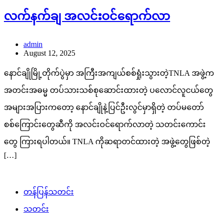
လက်နက်ချ အလင်းဝင်ရောက်လာ
admin
August 12, 2025
နောင်ချိုမြို့တိုက်ပွဲမှာ အကြီးအကျယ်စစ်ရှုံးသွားတဲ့TNLA အဖွဲ့က
အတင်းအဓမ္မ တပ်သားသစ်စုဆောင်းထားတဲ့ ပလောင်လူငယ်တွေ
အများအပြားကတော့ နောင်ချိုနဲ့ပြင်ဦးလွင်မှာရှိတဲ့ တပ်မတော်
စစ်ကြောင်းတွေဆီကို အလင်းဝင်ရောက်လာတဲ့ သတင်းကောင်း
တွေ ကြားရပါတယ်။ TNLA ကိုဆရာတင်ထားတဲ့ အဖွဲ့တွေဖြစ်တဲ့
[…]
တန်ပြန်သတင်း
သတင်း