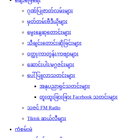
ဂုဏ်ပြုဇာတ်လမ်းများ
မှတ်တမ်းဗီဒီယိုများ
မွေးနေ့ဆုတောင်းများ
သီချင်းတောင်းဆိုခြင်းများ
ဝတ္ထု/ကာတွန်း/ကဗျာများ
ဆောင်းပါး/မဂ္ဂဇင်းများ
ပေါ်ပြူလာသတင်းများ
အနုပညာရှင်သတင်းများ
ထူးထူးခြားခြား Facebook သတင်းများ
သဇင် FM Radio
Tiktok ဆယ်လီများ
ကံစမ်းမဲ