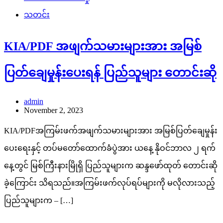
သတင်း
KIA/PDF အဖျက်သမားများအား အမြစ်
ပြတ်ချေမှုန်းပေးရန် ပြည်သူများ တောင်းဆို
admin
November 2, 2023
KIA/PDFအကြမ်းဖက်အဖျက်သမားများအား အမြစ်ပြတ်ချေမှုန်း
ပေးရေးနှင့် တပ်မတော်ထောက်ခံပွဲအား ယနေ့ နိုဝင်ဘာလ ၂ ရက်
နေ့တွင် မြစ်ကြီးနားမြိုရှိ ပြည်သူများက ဆန္ဒဖော်ထုတ် တောင်းဆို
ခဲ့ကြောင်း သိရသည်။အကြမ်းဖက်လုပ်ရပ်များကို မလိုလားသည့်
ပြည်သူများက – […]