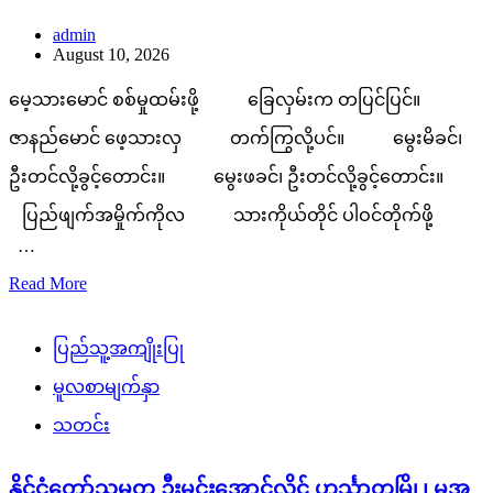
admin
August 10, 2026
မေ့သားမောင် စစ်မှုထမ်းဖို့ ခြေလှမ်းက တပြင်ပြင်။
ဇာနည်မောင် ဖေ့သားလှ တက်ကြွလို့ပင်။ မွေးမိခင်၊
ဦးတင်လို့ခွင့်တောင်း။ မွေးဖခင်၊ ဦးတင်လို့ခွင့်တောင်း။
ပြည်ဖျက်အမှိုက်ကိုလ သားကိုယ်တိုင် ပါဝင်တိုက်ဖို့
…
Read More
ပြည်သူ့အကျိုးပြု
မူလစာမျက်နှာ
သတင်း
နိုင်ငံတော်သမ္မတ ဦးမင်းအောင်လှိုင် ဟင်္သာတမြို့၊ မအူ