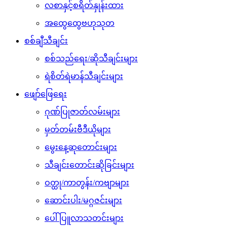
လစာနှင့်စရိတ်နှုန်းထား
အထွေထွေဗဟုသုတ
စစ်ချီသီချင်း
စစ်သည်ရေး/ဆိုသီချင်းများ
ရဲစိတ်ရဲမာန်သီချင်းများ
ဖျော်ဖြေရေး
ဂုဏ်ပြုဇာတ်လမ်းများ
မှတ်တမ်းဗီဒီယိုများ
မွေးနေ့ဆုတောင်းများ
သီချင်းတောင်းဆိုခြင်းများ
ဝတ္ထု/ကာတွန်း/ကဗျာများ
ဆောင်းပါး/မဂ္ဂဇင်းများ
ပေါ်ပြူလာသတင်းများ