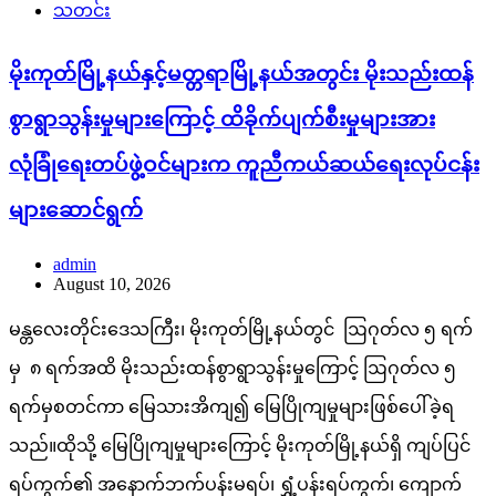
သတင်း
မိုးကုတ်မြို့နယ်နှင့်မတ္တရာမြို့နယ်အတွင်း မိုးသည်းထန်
စွာရွာသွန်းမှုများကြောင့် ထိခိုက်ပျက်စီးမှုများအား
လုံခြုံရေးတပ်ဖွဲ့ဝင်များက ကူညီကယ်ဆယ်ရေးလုပ်ငန်း
များဆောင်ရွက်
admin
August 10, 2026
မန္တလေးတိုင်းဒေသကြီး၊ မိုးကုတ်မြို့နယ်တွင် ဩဂုတ်လ ၅ ရက်
မှ ၈ ရက်အထိ မိုးသည်းထန်စွာရွာသွန်းမှုကြောင့် ဩဂုတ်လ ၅
ရက်မှစတင်ကာ မြေသားအိကျ၍ မြေပြိုကျမှုများဖြစ်ပေါ်ခဲ့ရ
သည်။ထိုသို့ မြေပြိုကျမှုများကြောင့် မိုးကုတ်မြို့နယ်ရှိ ကျပ်ပြင်
ရပ်ကွက်၏ အနောက်ဘက်ပန်းမရပ်၊ ရွှံ့ပန်းရပ်ကွက်၊ ကျောက်