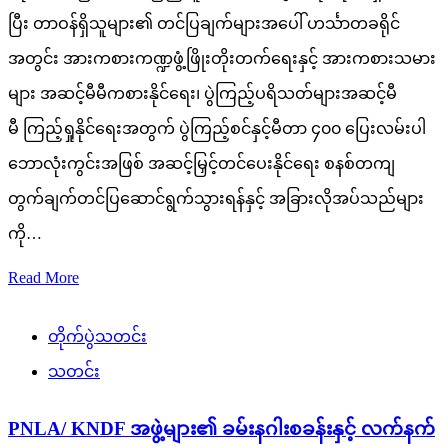
ပြီး တာဝန်ရှိသူများ၏ တင်ပြချက်များအပေါ် ဟင်္သာတခရိုင်
အတွင်း အားကစားကဏ္ဍဖွံ့ဖြိုးတိုးတက်ရေးနှင့် အားကစားသမား
များ အဆင့်မီမီကစားနိုင်ရေး၊ ပွဲကြည့်ပရိသတ်များအဆင့်မီ
မီ ကြည့်ရှုနိုင်ရေးအတွက် ပွဲကြည့်စင်နှင့်မီတာ ၄၀၀ ပြေးလမ်းပါ
ဘောလုံးကွင်းအဖြစ် အဆင့်မြှင့်တင်ပေးနိုင်ရေး စနစ်တကျ
တွက်ချက်တင်ပြဆောင်ရွက်သွားရန်နှင့် အခြားလိုအပ်သည်များ
ကို…
Read More
တိုက်ပွဲသတင်း
သတင်း
PNLA/ KNDF အဖွဲ့များ၏ ခမ်းနဂါးစခန်းနှင့် လက်နက်