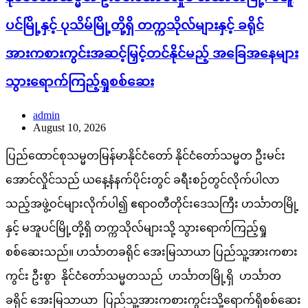
ပင်မြို့နှင့် ပုသိမ်မြို့တို့ရှိ တက္ကသိုလ်များနှင့် ခရိုင်
အားကစားကွင်းအဆင့်မြှင့်တင်နိုင်မည့် အခြေအနေများ
သွားရောက်ကြည့်ရှုစစ်ဆေး
admin
August 10, 2026
ပြည်ထောင်စုသမ္မတမြန်မာနိုင်ငံတော် နိုင်ငံတော်သမ္မတ ဦးမင်း
အောင်လှိုင်သည် ယနေ့နံနက်ပိုင်းတွင် ခရီးစဉ်တွင်လိုက်ပါလာ
သည့်အဖွဲ့ဝင်များလိုက်ပါ၍ ဧရာဝတီတိုင်းဒေသကြီး ဟင်္သာတမြို့
နှင့် မအူပင်မြို့တို့ရှိ တက္ကသိုလ်များသို့ သွားရောက်ကြည့်ရှု
စစ်ဆေးသည်။ ဟင်္သာတခရိုင် အေးမြသာယာ ပြည်သူ့အားကစား
ကွင်း ဦးစွာ နိုင်ငံတော်သမ္မတသည် ဟင်္သာတမြို့ရှိ ဟင်္သာတ
ခရိုင် အေးမြသာယာ ပြည်သူ့အားကစားကွင်းသို့ရောက်ရှိစစ်ဆေး