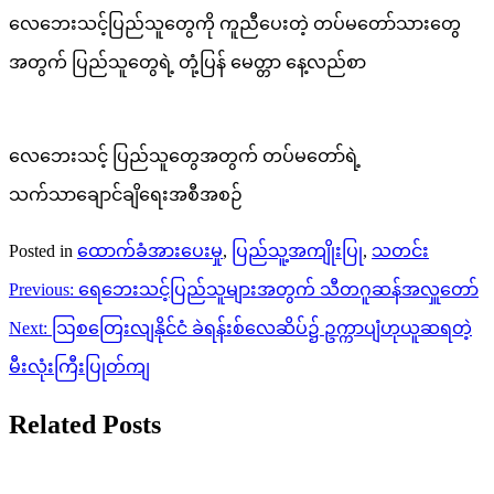
လေဘေးသင့်ပြည်သူတွေကို ကူညီပေးတဲ့ တပ်မတော်သားတွေ
အတွက် ပြည်သူတွေရဲ့ တုံ့ပြန် မေတ္တာ နေ့လည်စာ
လေဘေးသင့် ပြည်သူတွေအတွက် တပ်မတော်ရဲ့
သက်သာချောင်ချိရေးအစီအစဉ်
Posted in
ထောက်ခံအားပေးမှု
,
ပြည်သူ့အကျိုးပြု
,
သတင်း
Post
Previous:
ရေဘေးသင့်ပြည်သူများအတွက် သီတဂူဆန်အလှူတော်
navigation
Next:
ဩစတြေးလျနိုင်ငံ ခဲရန်းစ်လေဆိပ်၌ ဥက္ကာပျံဟုယူဆရတဲ့
မီးလုံးကြီးပြုတ်ကျ
Related Posts