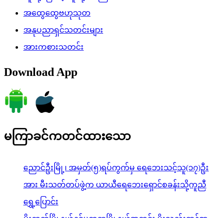
အထွေထွေဗဟုသုတ
အနုပညာရှင်သတင်းများ
အားကစားသတင်း
Download App
မကြာခင်ကတင်ထားသော
ညောင်ဦးမြို့၊ အမှတ်(၅)ရပ်ကွက်မှ ရေဘေးသင့်သူ(၁၇)ဦး
အား မီးသတ်တပ်ဖွဲ့က ယာယီရေဘေးရှောင်စခန်းသို့ကူညီ
ရွှေ့ပြောင်း