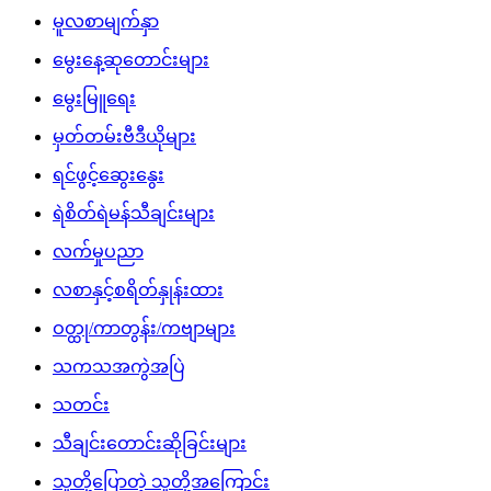
မူလစာမျက်နှာ
မွေးနေ့ဆုတောင်းများ
မွေးမြူရေး
မှတ်တမ်းဗီဒီယိုများ
ရင်ဖွင့်ဆွေးနွေး
ရဲစိတ်ရဲမန်သီချင်းများ
လက်မှုပညာ
လစာနှင့်စရိတ်နှုန်းထား
ဝတ္ထု/ကာတွန်း/ကဗျာများ
သကသအကွဲအပြဲ
သတင်း
သီချင်းတောင်းဆိုခြင်းများ
သူတို့ပြောတဲ့ သူတို့အကြောင်း