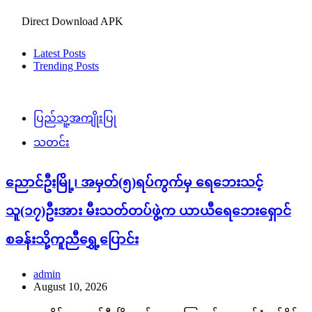
Direct Download APK
Latest Posts
Trending Posts
ပြည်သူ့အကျိုးပြု
သတင်း
ညောင်ဦးမြို့၊ အမှတ်(၅)ရပ်ကွက်မှ ရေဘေးသင့်
သူ(၁၇)ဦးအား မီးသတ်တပ်ဖွဲ့က ယာယီရေဘေးရှောင်
စခန်းသို့ကူညီရွှေ့ပြောင်း
admin
August 10, 2026