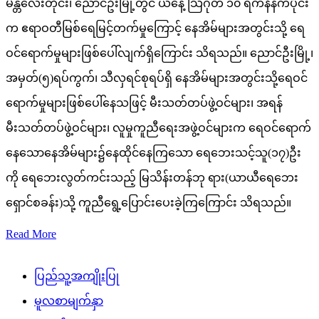
မန္တလေးတိုင်း၊ ညောင်ဦးမြို့တွင် ယနေ့ သြဂုတ် ၁၀ ရက်နံနက်ပိုင်း
က ဧရာဝတီမြစ်ရေမြင့်တက်မှုကြောင့် နေအိမ်များအတွင်းသို့ ရေ
ဝင်ရောက်မှုများဖြစ်ပေါ်လျက်ရှိကြောင်း သိရသည်။ ညောင်ဦးမြို့၊
အမှတ်(၅)ရပ်ကွက်၊ သီလှရင်စုရပ်ရှိ နေအိမ်များအတွင်းသို့ရေဝင်
ရောက်မှုများဖြစ်ပေါ်နေသဖြင့် မီးသတ်တပ်ဖွဲ့ဝင်များ၊ အရန်
မီးသတ်တပ်ဖွဲ့ဝင်များ၊ လူမှုကူညီရေးအဖွဲ့ဝင်များက ရေဝင်ရောက်
နေသောနေအိမ်များ၌နေထိုင်နေကြသော ရေဘေးသင့်သူ(၁၇)ဦး
ကို ရေဘေးလွတ်ကင်းသည့် မြသိန်းတန်ဘု ရား(ယာယီရေဘေး
ရှောင်စခန်း)သို့ ကူညီရွေ့ပြောင်းပေးခဲ့ကြကြောင်း သိရသည်။
Read More
ပြည်သူ့အကျိုးပြု
မူလစာမျက်နှာ