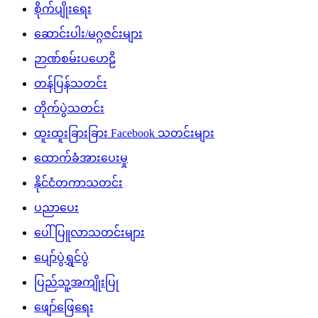
စိုက်ပျိုးရေး
ဆောင်းပါး/မဂ္ဂဇင်းများ
ဉာဏ်စမ်းပဟေဠိ
တန်ပြန်သတင်း
တိုက်ပွဲသတင်း
ထူးထူးခြားခြား Facebook သတင်းများ
ထောက်ခံအားပေးမှု
နိုင်ငံတကာသတင်း
ပညာပေး
ပေါ်ပြူလာသတင်းများ
ပျော်ပွဲရွှင်ပွဲ
ပြည်သူ့အကျိုးပြု
ဖျော်ဖြေရေး