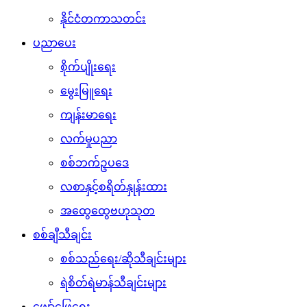
နိုင်ငံတကာသတင်း
ပညာပေး
စိုက်ပျိုးရေး
မွေးမြူရေး
ကျန်းမာရေး
လက်မှုပညာ
စစ်ဘက်ဥပဒေ
လစာနှင့်စရိတ်နှုန်းထား
အထွေထွေဗဟုသုတ
စစ်ချီသီချင်း
စစ်သည်ရေး/ဆိုသီချင်းများ
ရဲစိတ်ရဲမာန်သီချင်းများ
ဖျော်ဖြေရေး