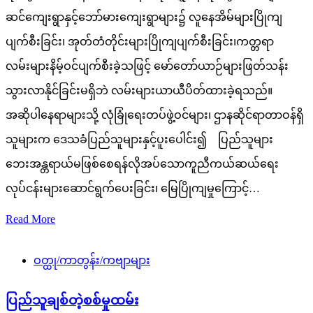
ဆင်ကျေးရွာနှင့်ဘော်မားကျေးရွာများ၌ လူနေအိမ်များပြိုကျ
ပျက်စီးခြင်း၊ အုတ်တံတိုင်းများပြိုကျပျက်စီးခြင်း၊ကတ္တရာ
လမ်းများနိမ့်ဝင်ပျက်စီးခဲ့သဖြင့် မော်တော်ယာဉ်များဖြတ်သန်း
သွားလာနိုင်ခြင်းမရှိဘဲ လမ်းများယာယီပိတ်ထားခဲ့ရသည်။
အဆိုပါနေရာများသို့ လုံခြုံရေးတပ်ဖွဲ့ဝင်များ၊ ဌာနဆိုင်ရာတာဝန်ရှိ
သူများက ဒေသခံပြည်သူများနှင့်ပူးပေါင်း၍ ပြည်သူများ
ဘေးအန္တရာယ်မဖြစ်စေရန်လိုအပ်သောကူညီကယ်ဆယ်ရေး
လုပ်ငန်းများဆောင်ရွက်ပေးခြင်း၊ မြေပြိုကျမှုကြောင့်…
Read More
ဝတ္ထု/ကာတွန်း/ကဗျာများ
ပြည်သူချစ်တဲ့စစ်မှုထမ်း