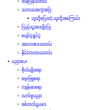
တန်ပြန်သတင်း
သကသအကွဲအပြဲ
သူတို့ပြောတဲ့ သူတို့အကြောင်း
ပြည်သူ့အကျိုးပြု
ပျော်ပွဲရွှင်ပွဲ
အားကစားသတင်း
နိုင်ငံတကာသတင်း
ပညာပေး
စိုက်ပျိုးရေး
မွေးမြူရေး
ကျန်းမာရေး
လက်မှုပညာ
စစ်ဘက်ဥပဒေ