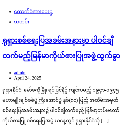
ထောက်ခံအားပေးမှု
သတင်း
ရုရှားစစ်ရေးပြအခမ်းအနားမှာ ပါဝင်ချီ
တက်မည့်မြန်မာကိုယ်စားပြုအဖွဲ့ထွက်ခွာ
admin
April 24, 2025
ရုရှားနိုင်ငံ၊ မော်စကိုမြို၊ ရင်ပြင်နီ၌ ကျင်းပမည့် ၁၉၄၁-၁၉၄၅
မဟာမျိုးချစ်စစ်ပွဲကြီးအောင်ပွဲ နှစ်(၈၀) ပြည့် အထိမ်းအမှတ်
စစ်ရေးပြအခမ်းအနား၌ ပါဝင်ချီတက်မည့် မြန်မာ့တပ်မတော်
ကိုယ်စားပြု စစ်ရေးပြအဖွဲ ယနေ့တွင် ရုရှားနိုင်ငံသို […]