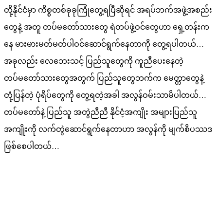
တို့နိုင်ငံမှာ ကိစ္စတစ်ခုခုကြုံတွေ့ရပြီဆိုရင် အရပ်ဘက်အဖွဲ့အစည်း
တွေနဲ့ အတူ တပ်မတော်သားတွေ ရဲတပ်ဖွဲ့ဝင်တွေဟာ ရှေ့တန်းက
နေ မားမားမတ်မတ်ပါဝင်ဆောင်ရွက်နေတာကို တွေ့ရပါတယ်…
အခုလည်း လေဘေးသင့် ပြည်သူတွေကို ကူညီပေးနေတဲ့
တပ်မတော်သားတွေအတွက် ပြည်သူတွေဘက်က မေတ္တာတွေနဲ့
တုံ့ပြန်တဲ့ ပုံရိပ်တွေကို တွေ့ရတဲ့အခါ အလွန်ဝမ်းသာမိပါတယ်…
တပ်မတော်နဲ့ ပြည်သူ အတွဲညီညီ နိုင်ငံ့အကျိုး အများပြည်သူ
အကျိုးကို လက်တွဲဆောင်ရွက်နေတာဟာ အလွန်ကို မျက်စိပဿဒ
ဖြစ်စေပါတယ်…