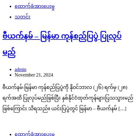
ထောက်ခံအားပေးမှု
သတင်း
ဗီယက်နမ် – မြန်မာ ကုန်စည်ပြပွဲ ပြုလုပ်
မည်
admin
November 21, 2024
ဗီယက်နမ်-မြန်မာ ကုန်စည်ပြပွဲကို နို၀င်ဘာလ (၂၆) ရက်မှ (၂၈)
ရက်အထိ ပြုလုပ်မည်ဖြစ်ပြီး နှစ်နိုင်ငံထုတ်ကုန်များပြသသွားမည်
ဖြစ်ကြောင်း သိရသည်။ ယင်းပြပွဲတွင် မြန်မာ – ဗီယက်နမ် […]
ထောက်ခံအားပေးမှု