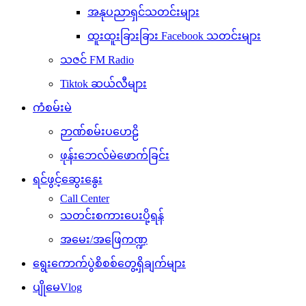
အနုပညာရှင်သတင်းများ
ထူးထူးခြားခြား Facebook သတင်းများ
သဇင် FM Radio
Tiktok ဆယ်လီများ
ကံစမ်းမဲ
ဉာဏ်စမ်းပဟေဠိ
ဖုန်းဘေလ်မဲဖောက်ခြင်း
ရင်ဖွင့်ဆွေးနွေး
Call Center
သတင်းစကားပေးပို့ရန်
အမေး/အဖြေကဏ္ဍ
ရွေးကောက်ပွဲစိစစ်တွေ့ရှိချက်များ
ပျိုမေVlog