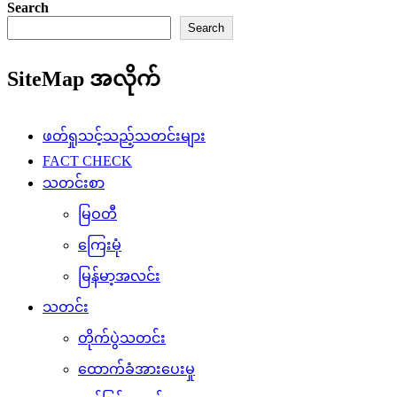
Search
Search
SiteMap အလိုက်
ဖတ်ရှုသင့်သည့်သတင်းများ
FACT CHECK
သတင်းစာ
မြဝတီ
ကြေးမုံ
မြန်မာ့အလင်း
သတင်း
တိုက်ပွဲသတင်း
ထောက်ခံအားပေးမှု