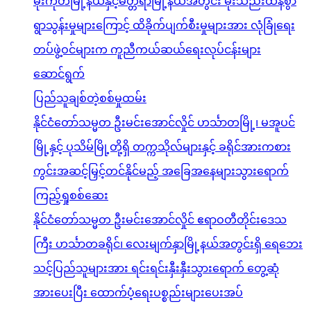
မိုးကုတ်မြို့နယ်နှင့်မတ္တရာမြို့နယ်အတွင်း မိုးသည်းထန်စွာ
ရွာသွန်းမှုများကြောင့် ထိခိုက်ပျက်စီးမှုများအား လုံခြုံရေး
တပ်ဖွဲ့ဝင်များက ကူညီကယ်ဆယ်ရေးလုပ်ငန်းများ
ဆောင်ရွက်
ပြည်သူချစ်တဲ့စစ်မှုထမ်း
နိုင်ငံတော်သမ္မတ ဦးမင်းအောင်လှိုင် ဟင်္သာတမြို့၊ မအူပင်
မြို့နှင့် ပုသိမ်မြို့တို့ရှိ တက္ကသိုလ်များနှင့် ခရိုင်အားကစား
ကွင်းအဆင့်မြှင့်တင်နိုင်မည့် အခြေအနေများသွားရောက်
ကြည့်ရှုစစ်ဆေး
နိုင်ငံတော်သမ္မတ ဦးမင်းအောင်လှိုင် ဧရာဝတီတိုင်းဒေသ
ကြီး ဟင်္သာတခရိုင်၊ လေးမျက်နှာမြို့နယ်အတွင်းရှိ ရေဘေး
သင့်ပြည်သူများအား ရင်းရင်းနှီးနှီးသွားရောက် တွေ့ဆုံ
အားပေးပြီး ထောက်ပံ့ရေးပစ္စည်းများပေးအပ်