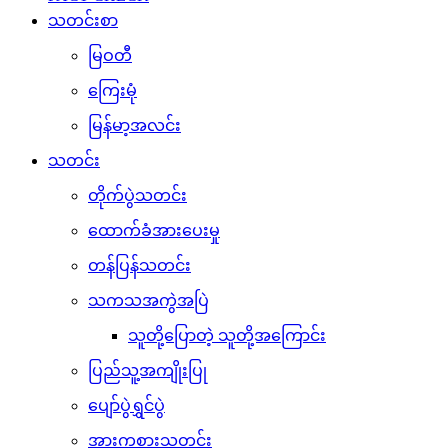
သတင်းစာ
မြဝတီ
ကြေးမုံ
မြန်မာ့အလင်း
သတင်း
တိုက်ပွဲသတင်း
ထောက်ခံအားပေးမှု
တန်ပြန်သတင်း
သကသအကွဲအပြဲ
သူတို့ပြောတဲ့ သူတို့အကြောင်း
ပြည်သူ့အကျိုးပြု
ပျော်ပွဲရွှင်ပွဲ
အားကစားသတင်း