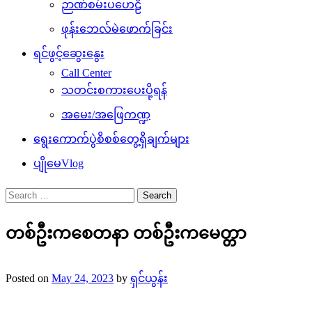
ဉာဏ်စမ်းပဟေဠိ
ဖုန်းဘေလ်မဲဖောက်ခြင်း
ရင်ဖွင့်ဆွေးနွေး
Call Center
သတင်းစကားပေးပို့ရန်
အမေး/အဖြေကဏ္ဍ
ရွေးကောက်ပွဲစိစစ်တွေ့ရှိချက်များ
ပျိုမေVlog
Search
for:
တစ်ဦးကစေတနာ တစ်ဦးကမေတ္တာ
Posted on
May 24, 2023
by
ရှင်ယွန်း