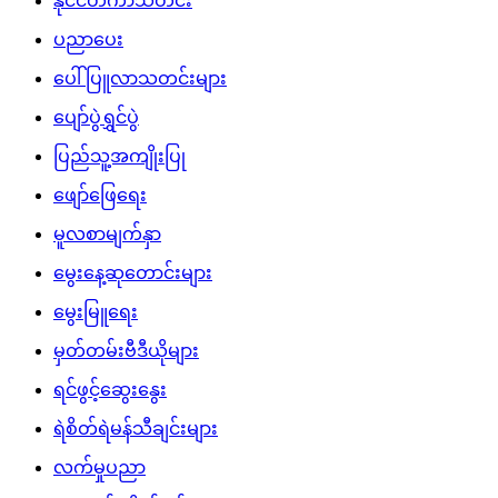
နိုင်ငံတကာသတင်း
ပညာပေး
ပေါ်ပြူလာသတင်းများ
ပျော်ပွဲရွှင်ပွဲ
ပြည်သူ့အကျိုးပြု
ဖျော်ဖြေရေး
မူလစာမျက်နှာ
မွေးနေ့ဆုတောင်းများ
မွေးမြူရေး
မှတ်တမ်းဗီဒီယိုများ
ရင်ဖွင့်ဆွေးနွေး
ရဲစိတ်ရဲမန်သီချင်းများ
လက်မှုပညာ