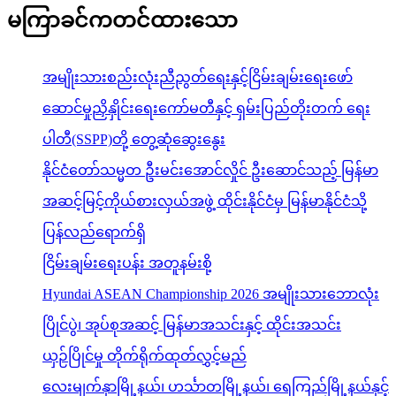
မကြာခင်ကတင်ထားသော
အမျိုးသားစည်းလုံးညီညွတ်ရေးနှင့်ငြိမ်းချမ်းရေးဖော်
ဆောင်မှုညှိနှိုင်းရေးကော်မတီနှင့် ရှမ်းပြည်တိုးတက် ရေး
ပါတီ(SSPP)တို့ တွေ့ဆုံဆွေးနွေး
နိုင်ငံတော်သမ္မတ ဦးမင်းအောင်လှိုင် ဦးဆောင်သည့် မြန်မာ
အဆင့်မြင့်ကိုယ်စားလှယ်အဖွဲ့ ထိုင်းနိုင်ငံမှ မြန်မာနိုင်ငံသို့
ပြန်လည်ရောက်ရှိ
ငြိမ်းချမ်းရေးပန်း အတူနမ်းစို့
Hyundai ASEAN Championship 2026 အမျိုးသားဘောလုံး
ပြိုင်ပွဲ၊ အုပ်စုအဆင့် မြန်မာအသင်းနှင့် ထိုင်းအသင်း
ယှဉ်ပြိုင်မှု တိုက်ရိုက်ထုတ်လွှင့်မည်
လေးမျက်နှာမြို့နယ်၊ ဟင်္သာတမြို့နယ်၊ ရေကြည်မြို့နယ်နှင့်