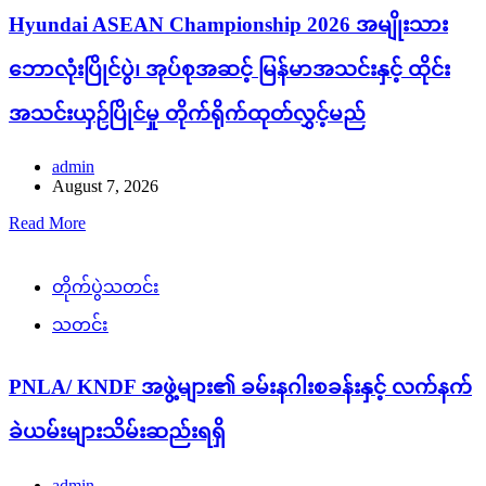
Hyundai ASEAN Championship 2026 အမျိုးသား
ဘောလုံးပြိုင်ပွဲ၊ အုပ်စုအဆင့် မြန်မာအသင်းနှင့် ထိုင်း
အသင်းယှဉ်ပြိုင်မှု တိုက်ရိုက်ထုတ်လွှင့်မည်
admin
August 7, 2026
Read More
တိုက်ပွဲသတင်း
သတင်း
PNLA/ KNDF အဖွဲ့များ၏ ခမ်းနဂါးစခန်းနှင့် လက်နက်
ခဲယမ်းများသိမ်းဆည်းရရှိ
admin