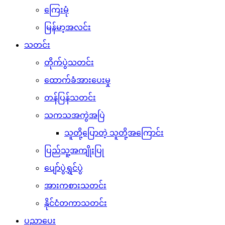
ကြေးမုံ
မြန်မာ့အလင်း
သတင်း
တိုက်ပွဲသတင်း
ထောက်ခံအားပေးမှု
တန်ပြန်သတင်း
သကသအကွဲအပြဲ
သူတို့ပြောတဲ့ သူတို့အကြောင်း
ပြည်သူ့အကျိုးပြု
ပျော်ပွဲရွှင်ပွဲ
အားကစားသတင်း
နိုင်ငံတကာသတင်း
ပညာပေး