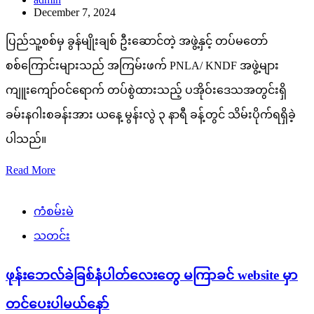
December 7, 2024
ပြည်သူ့စစ်မှ ခွန်မျိုးချစ် ဦးဆောင်တဲ့ အဖွဲ့နှင့် တပ်မတော်
စစ်ကြောင်းများသည် အကြမ်းဖက် PNLA/ KNDF အဖွဲ့များ
ကျူးကျော်ဝင်ရောက် တပ်စွဲထားသည့် ပအိုဝ်းဒေသအတွင်းရှိ
ခမ်းနဂါးစခန်းအား ယနေ့ မွန်းလွဲ ၃ နာရီ ခန့်တွင် သိမ်းပိုက်ရရှိခဲ့
ပါသည်။
Read More
ကံစမ်းမဲ
သတင်း
ဖုန်းဘေလ်ခဲခြစ်နံပါတ်လေးတွေ မကြာခင် website မှာ
တင်ပေးပါမယ်နော်