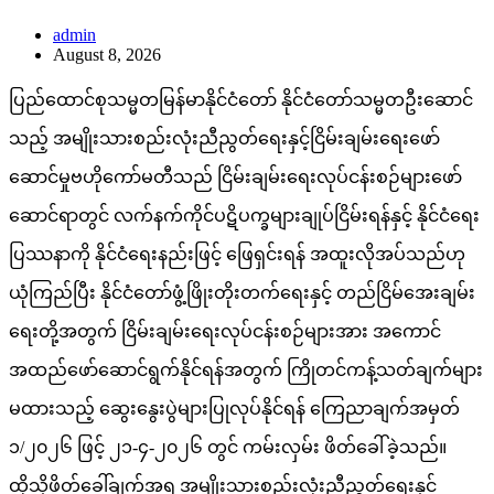
admin
August 8, 2026
ပြည်ထောင်စုသမ္မတမြန်မာနိုင်ငံတော် နိုင်ငံတော်သမ္မတဦးဆောင်
သည့် အမျိုးသားစည်းလုံးညီညွတ်ရေးနှင့်ငြိမ်းချမ်းရေးဖော်
ဆောင်မှုဗဟိုကော်မတီသည် ငြိမ်းချမ်းရေးလုပ်ငန်းစဉ်များဖော်
ဆောင်ရာတွင် လက်နက်ကိုင်ပဋိပက္ခများချုပ်ငြိမ်းရန်နှင့် နိုင်ငံရေး
ပြဿနာကို နိုင်ငံရေးနည်းဖြင့် ဖြေရှင်းရန် အထူးလိုအပ်သည်ဟု
ယုံကြည်ပြီး နိုင်ငံတော်ဖွံ့ဖြိုးတိုးတက်ရေးနှင့် တည်ငြိမ်အေးချမ်း
ရေးတို့အတွက် ငြိမ်းချမ်းရေးလုပ်ငန်းစဉ်များအား အကောင်
အထည်ဖော်ဆောင်ရွက်နိုင်ရန်အတွက် ကြိုတင်ကန့်သတ်ချက်များ
မထားသည့် ဆွေးနွေးပွဲများပြုလုပ်နိုင်ရန် ကြေညာချက်အမှတ်
၁/၂၀၂၆ ဖြင့် ၂၁-၄-၂၀၂၆ တွင် ကမ်းလှမ်း ဖိတ်ခေါ်ခဲ့သည်။
ထိုသို့ဖိတ်ခေါ်ချက်အရ အမျိုးသားစည်းလုံးညီညွတ်ရေးနှင့်