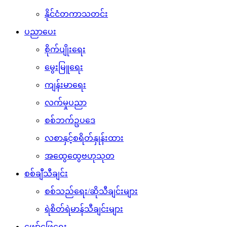
နိုင်ငံတကာသတင်း
ပညာပေး
စိုက်ပျိုးရေး
မွေးမြူရေး
ကျန်းမာရေး
လက်မှုပညာ
စစ်ဘက်ဥပဒေ
လစာနှင့်စရိတ်နှုန်းထား
အထွေထွေဗဟုသုတ
စစ်ချီသီချင်း
စစ်သည်ရေး/ဆိုသီချင်းများ
ရဲစိတ်ရဲမာန်သီချင်းများ
ဖျော်ဖြေရေး