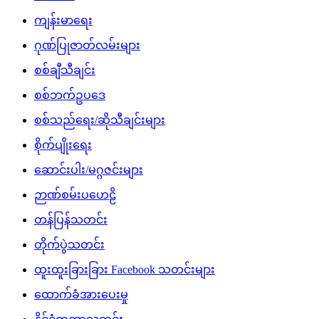
ကျန်းမာရေး
ဂုဏ်ပြုဇာတ်လမ်းများ
စစ်ချီသီချင်း
စစ်ဘက်ဥပဒေ
စစ်သည်ရေး/ဆိုသီချင်းများ
စိုက်ပျိုးရေး
ဆောင်းပါး/မဂ္ဂဇင်းများ
ဉာဏ်စမ်းပဟေဠိ
တန်ပြန်သတင်း
တိုက်ပွဲသတင်း
ထူးထူးခြားခြား Facebook သတင်းများ
ထောက်ခံအားပေးမှု