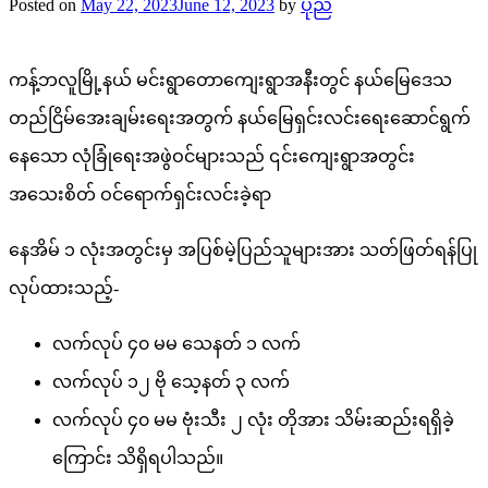
Posted on
May 22, 2023
June 12, 2023
by
ပုည
ကန့်ဘလူမြို့နယ် မင်းရွာတောကျေးရွာအနီးတွင် နယ်မြေဒေသ
တည်ငြိမ်အေးချမ်းရေးအတွက် နယ်မြေရှင်းလင်းရေးဆောင်ရွက်
နေသော လုံခြုံရေးအဖွဲဝင်များသည် ၎င်းကျေးရွာအတွင်း
အသေးစိတ် ဝင်ရောက်ရှင်းလင်းခဲ့ရာ
နေအိမ် ၁ လုံးအတွင်းမှ အပြစ်မဲ့ပြည်သူများအား သတ်ဖြတ်ရန်ပြု
လုပ်ထားသည့်-
လက်လုပ် ၄၀ မမ သေနတ် ၁ လက်
လက်လုပ် ၁၂ ဗို သေ့နတ် ၃ လက်
လက်လုပ် ၄၀ မမ ဗုံးသီး ၂ လုံး တိုအား သိမ်းဆည်းရရှိခဲ့
ကြောင်း သိရှိရပါသည်။