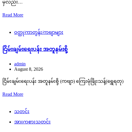
မှလည်း…
Read More
ဝတ္ထု/ကာတွန်း/ကဗျာများ
ငြိမ်းချမ်းရေးပန်း အတူနမ်းစို့
admin
August 8, 2026
ငြိမ်းချမ်းရေးပန်း အတူနမ်းစို့ (ကဗျာ) ကြေးမုံဖြိုးသန့်(ရွှေရတု)
Read More
သတင်း
အားကစားသတင်း