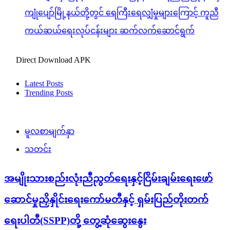
ကျုံပျော်မြို့နယ်တို့တွင် ရေကြီးရေလျှံမှုများကြောင့် ကူညီ
ကယ်ဆယ်ရေးလုပ်ငန်းများ ဆက်လက်ဆောင်ရွက်
Direct Download APK
Latest Posts
Trending Posts
မူလစာမျက်နှာ
သတင်း
အမျိုးသားစည်းလုံးညီညွတ်ရေးနှင့်ငြိမ်းချမ်းရေးဖော်
ဆောင်မှုညှိနှိုင်းရေးကော်မတီနှင့် ရှမ်းပြည်တိုးတက်
ရေးပါတီ(SSPP)တို့ တွေ့ဆုံဆွေးနွေး