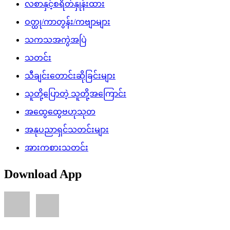
လစာနှင့်စရိတ်နှုန်းထား
ဝတ္ထု/ကာတွန်း/ကဗျာများ
သကသအကွဲအပြဲ
သတင်း
သီချင်းတောင်းဆိုခြင်းများ
သူတို့ပြောတဲ့ သူတို့အကြောင်း
အထွေထွေဗဟုသုတ
အနုပညာရှင်သတင်းများ
အားကစားသတင်း
Download App