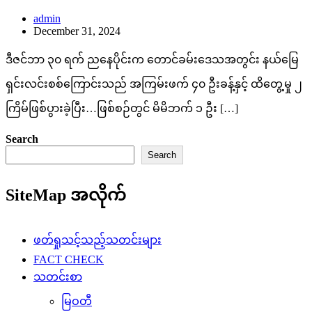
admin
December 31, 2024
ဒီဇင်ဘာ ၃၀ ရက် ညနေပိုင်းက တောင်ခမ်းဒေသအတွင်း နယ်မြေ
ရှင်းလင်းစစ်ကြောင်းသည် အကြမ်းဖက် ၄၀ ဦးခန့်နှင့် ထိတွေ့မှု ၂
ကြိမ်ဖြစ်ပွားခဲ့ပြီး…ဖြစ်စဉ်တွင် မိမိဘက် ၁ ဦး […]
Search
Search
SiteMap အလိုက်
ဖတ်ရှုသင့်သည့်သတင်းများ
FACT CHECK
သတင်းစာ
မြဝတီ