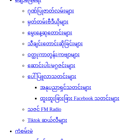
ဂုဏ်ပြုဇာတ်လမ်းများ
မှတ်တမ်းဗီဒီယိုများ
မွေးနေ့ဆုတောင်းများ
သီချင်းတောင်းဆိုခြင်းများ
ဝတ္ထု/ကာတွန်း/ကဗျာများ
ဆောင်းပါး/မဂ္ဂဇင်းများ
ပေါ်ပြူလာသတင်းများ
အနုပညာရှင်သတင်းများ
ထူးထူးခြားခြား Facebook သတင်းများ
သဇင် FM Radio
Tiktok ဆယ်လီများ
ကံစမ်းမဲ