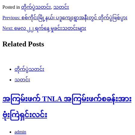
Posted in
တိုက်ပွဲသတင်း
,
သတင်း
Post
Previous:
စစ်ကိုင်းမြို့နယ်၊ ပဒူကျေးရွာအနီးတွင် တိုက်ပွဲဖြစ်ပွား
navigation
Next:
မေလ ၂၂ ရက်နေ့ မှုခင်းသတင်းများ
Related Posts
တိုက်ပွဲသတင်း
သတင်း
အကြမ်းဖက် TNLA အကြမ်းဖက်စခန်းအား
ဗုံးကြဲရှင်းလင်း
admin