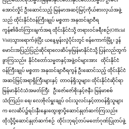
အောင်လှိုင် ဦးဆောင်သည့် မြန်မာအဆင့်မြင့်ကိုယ်စားလှယ်အဖွဲ့
သည် ထိုင်းနိုင်ငံဝန်ကြီးချုပ် မစ္စတာ အနုထင်ချာဝီရ
ကွန်၏ဖိတ်ကြားချက်အရ ထိုင်းနိုင်ငံသို့ တရားဝင်ခရီးစဉ်(Official
Visit)သွားရောက်ခဲ့ပြီး ယနေ့မွန်းလွဲပိုင်းတွင် ဗန်ကောက်မြို့၊ ဒွန်
မောင်းအပြည်ပြည်ဆိုင်ရာလေဆိပ်မှမြန်မာနိုင်ငံသို့ ပြန်လည်ထွက်
ခွာကြသည်။ နိုင်ငံတော်သမ္မတနှင့်အဖွဲ့ဝင်များအား ထိုင်းနိုင်ငံ
ဝန်ကြီးချုပ် မစ္စတာ အနုထင်ချာဝီရကွန် ဦးဆောင်သည့် ထိုင်းနိုင်ငံ
အဆင့်မြင့်အရာရှိကြီးများနှင့် တာဝန်ရှိသူများ၊ ထိုင်းနိုင်ငံဆိုင်ရာ
မြန်မာနိုင်ငံသံအမတ်ကြီး ဦးဇော်ဇော်စိုးနှင့်ဇနီး၊ မြန်မာစစ်
သံ(ကြည်း၊ ရေ၊ လေ)ဗိုလ်မှူးချုပ် ဝင်းသူလင်းနှင့်တာဝန်ရှိသူများ
က လေဆိပ်၌ရင်းနှီးနွေးထွေးစွာပို့ဆောင်နှုတ်ဆက်ကြသည်။
ထိုသို့ပို့ဆောင်နှုတ်ဆက်စဉ် ထိုင်းဘုရင့်တပ်မတော်ဂုဏ်ပြုတပ်ဖွဲ့