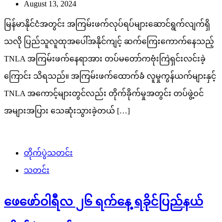
August 13, 2024
မြန်မာနိုင်ငံအတွင်း အကြမ်းဖက်လုပ်ရပ်များဆောင်ရွက်လျက်ရှိ
သလို ပြည်သူလူထုအပေါ်အနိုင်ကျင့် ဆက်ကြေးကောက်နေသည့်
TNLA အကြမ်းဖက်နေရာအား တပ်မတော်ကဗုံးကြဲရှင်းလင်းခဲ့
ကြောင်း သိရသည်။ အကြမ်းဖက်ထောက်ခံ လူမှုကွန်ယက်များနှင့်
TNLA အကောင့်များတွင်လည်း တိုက်ခိုက်မှုအတွင်း တပ်ဖွဲ့ဝင်
အများအပြား သေဆုံးသွားခဲ့တယ် […]
တိုက်ပွဲသတင်း
သတင်း
ဖေဖော်ဝါရီလ ၂၆ ရက်နေ့ ရခိုင်ပြည်နယ်