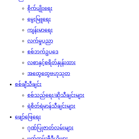
စိုက်ပျိုးရေး
မွေးမြူရေး
ကျန်းမာရေး
လက်မှုပညာ
စစ်ဘက်ဥပဒေ
လစာနှင့်စရိတ်နှုန်းထား
အထွေထွေဗဟုသုတ
စစ်ချီသီချင်း
စစ်သည်ရေး/ဆိုသီချင်းများ
ရဲစိတ်ရဲမာန်သီချင်းများ
ဖျော်ဖြေရေး
ဂုဏ်ပြုဇာတ်လမ်းများ
မှတ်တမ်းဗီဒီယိုများ