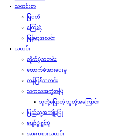
သတင်းစာ
မြဝတီ
ကြေးမုံ
မြန်မာ့အလင်း
သတင်း
တိုက်ပွဲသတင်း
ထောက်ခံအားပေးမှု
တန်ပြန်သတင်း
သကသအကွဲအပြဲ
သူတို့ပြောတဲ့ သူတို့အကြောင်း
ပြည်သူ့အကျိုးပြု
ပျော်ပွဲရွှင်ပွဲ
အားကစားသတင်း