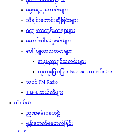
မွေးနေ့ဆုတောင်းများ
သီချင်းတောင်းဆိုခြင်းများ
ဝတ္ထု/ကာတွန်း/ကဗျာများ
ဆောင်းပါး/မဂ္ဂဇင်းများ
ပေါ်ပြူလာသတင်းများ
အနုပညာရှင်သတင်းများ
ထူးထူးခြားခြား Facebook သတင်းများ
သဇင် FM Radio
Tiktok ဆယ်လီများ
ကံစမ်းမဲ
ဉာဏ်စမ်းပဟေဠိ
ဖုန်းဘေလ်မဲဖောက်ခြင်း