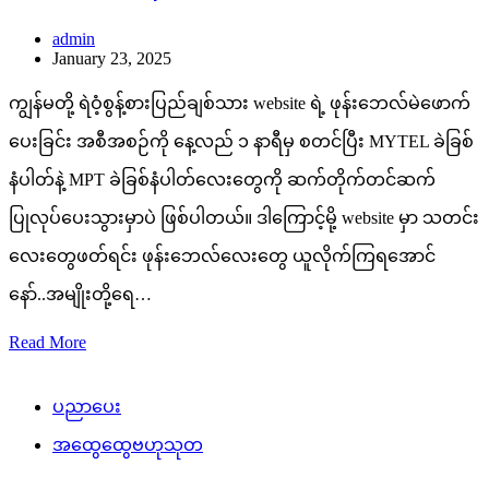
admin
January 23, 2025
ကျွန်မတို့ ရဲဝံ့စွန့်စားပြည်ချစ်သား website ရဲ့ ဖုန်းဘေလ်မဲဖောက်
ပေးခြင်း အစီအစဉ်ကို နေ့လည် ၁ နာရီမှ စတင်ပြီး MYTEL ခဲခြစ်
နံပါတ်နဲ့ MPT ခဲခြစ်နံပါတ်လေးတွေကို ဆက်တိုက်တင်ဆက်
ပြုလုပ်ပေးသွားမှာပဲ ဖြစ်ပါတယ်။ ဒါကြောင့်မို့ website မှာ သတင်း
လေးတွေဖတ်ရင်း ဖုန်းဘေလ်လေးတွေ ယူလိုက်ကြရအောင်
နော်..အမျိုးတို့ရေ…
Read More
ပညာပေး
အထွေထွေဗဟုသုတ