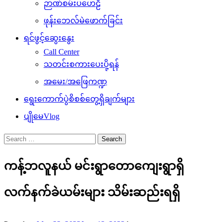
ဉာဏ်စမ်းပဟေဠိ
ဖုန်းဘေလ်မဲဖောက်ခြင်း
ရင်ဖွင့်ဆွေးနွေး
Call Center
သတင်းစကားပေးပို့ရန်
အမေး/အဖြေကဏ္ဍ
ရွေးကောက်ပွဲစိစစ်တွေ့ရှိချက်များ
ပျိုမေVlog
Search
for:
ကန့်ဘလူနယ် မင်းရွာတောကျေးရွာရှိ
လက်နက်ခဲယမ်းများ သိမ်းဆည်းရရှိ