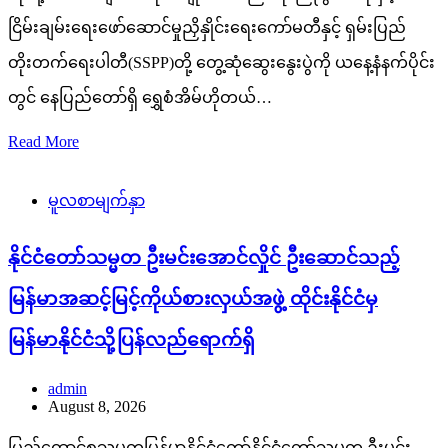
ငြိမ်းချမ်းရေးဖော်ဆောင်မှုညှိနှိုင်းရေးကော်မတီနှင့် ရှမ်းပြည်
တိုးတက်ရေးပါတီ(SSPP)တို့ တွေ့ဆုံဆွေးနွေးပွဲကို ယနေ့နံနက်ပိုင်း
တွင် နေပြည်တော်ရှိ ရွှေစံအိမ်ဟိုတယ်…
Read More
မူလစာမျက်နှာ
နိုင်ငံတော်သမ္မတ ဦးမင်းအောင်လှိုင် ဦးဆောင်သည့်
မြန်မာအဆင့်မြင့်ကိုယ်စားလှယ်အဖွဲ့ ထိုင်းနိုင်ငံမှ
မြန်မာနိုင်ငံသို့ပြန်လည်ရောက်ရှိ
admin
August 8, 2026
ပြည်ထောင်စုသမ္မတမြန်မာနိုင်ငံတော်နိုင်ငံတော်သမ္မတ ဦးမင်း