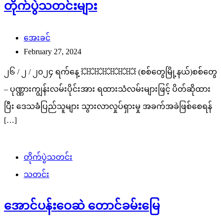
တိုက်ပွဲသတင်းများ
အေးခင်
February 27, 2024
၂၆ / ၂ / ၂၀၂၄ ရက်နေ့ 💥💥💥💥💥💥💥 (စစ်တွေမြို့နယ်)စစ်တွေ
– ပုဏ္ဏားကျွန်းလမ်းပိုင်းအား ရထားသံလမ်းများဖြင့် ပိတ်ဆိုထား
ပြီး ဒေသခံပြည်သူများ သွားလာလှုပ်ရှားမှု အခက်အခဲဖြစ်စေရန်
[…]
တိုက်ပွဲသတင်း
သတင်း
အောင်ပန်းဝေဆဲ တောင်ခမ်းမြေ