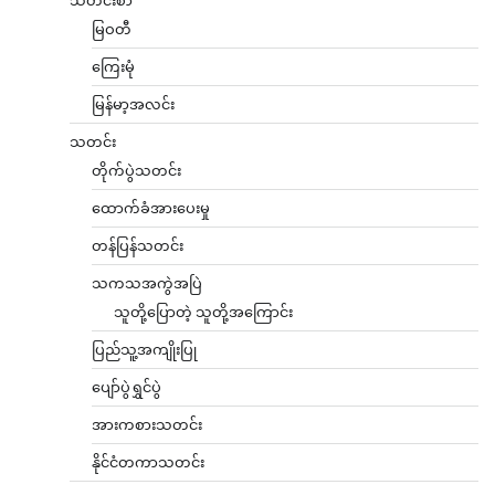
သတင်းစာ
မြဝတီ
ကြေးမုံ
မြန်မာ့အလင်း
သတင်း
တိုက်ပွဲသတင်း
ထောက်ခံအားပေးမှု
တန်ပြန်သတင်း
သကသအကွဲအပြဲ
သူတို့ပြောတဲ့ သူတို့အကြောင်း
ပြည်သူ့အကျိုးပြု
ပျော်ပွဲရွှင်ပွဲ
အားကစားသတင်း
နိုင်ငံတကာသတင်း