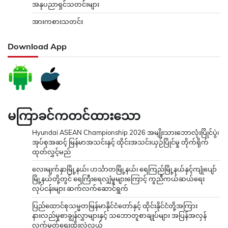
အနုပညာရှင်သတင်းများ
အားကစားသတင်း
Download App
မကြာခင်ကတင်ထားသော
Hyundai ASEAN Championship 2026 အမျိုးသားဘောလုံးပြိုင်ပွဲ၊
အုပ်စုအဆင့် မြန်မာအသင်းနှင့် ထိုင်းအသင်းယှဉ်ပြိုင်မှု တိုက်ရိုက်
ထုတ်လွှင့်မည်
လေးမျက်နှာမြို့နယ်၊ ဟင်္သာတမြို့နယ်၊ ရေကြည်မြို့နယ်နှင့်ကျုံပျော်
မြို့နယ်တို့တွင် ရေကြီးရေလျှံမှုများကြောင့် ကူညီကယ်ဆယ်ရေး
လုပ်ငန်းများ ဆက်လက်ဆောင်ရွက်
ပြည်ထောင်စုသမ္မတမြန်မာနိုင်ငံတော်နှင့် ထိုင်းနိုင်ငံတို့အကြား
နားလည်မှုစာချွန်လွှာများနှင့် သဘောတူစာချုပ်များ အပြန်အလှန်
လက်မှတ်ရေးထိုးလဲလှယ်