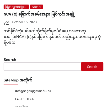
ပြည်သူ့အကျိုးပြု
သတင်း
NCA (၈) မြောက်အခမ်းအနား မြင်ကွင်းအချို့
ပုည
October 15, 2023
တစ်နိုင်ငံလုံးပစ်ခတ်တိုက်ခိုက်မှုရပ်စဲရေး သတောတူ
စာချုပ်(NCA) (၈)နှစ်မြောက် နှစ်ပတ်လည်နေ့အခမ်းအနားမှ ပုံ
ရိပ်များ
Search
Search
SiteMap အလိုက်
ဖတ်ရှုသင့်သည့်သတင်းများ
FACT CHECK