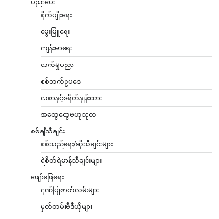
ပညာပေး
စိုက်ပျိုးရေး
မွေးမြူရေး
ကျန်းမာရေး
လက်မှုပညာ
စစ်ဘက်ဥပဒေ
လစာနှင့်စရိတ်နှုန်းထား
အထွေထွေဗဟုသုတ
စစ်ချီသီချင်း
စစ်သည်ရေး/ဆိုသီချင်းများ
ရဲစိတ်ရဲမာန်သီချင်းများ
ဖျော်ဖြေရေး
ဂုဏ်ပြုဇာတ်လမ်းများ
မှတ်တမ်းဗီဒီယိုများ