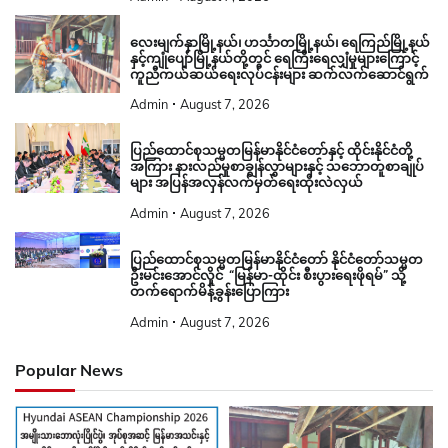
လေးမျက်နှာမြို့နယ်၊ ဟင်္သာတမြို့နယ်၊ ရေကြည်မြို့နယ်
နှင့်ကျုံပျော်မြို့နယ်တို့တွင် ရေကြီးရေလျှံမှုများကြောင့်
ကူညီကယ်ဆယ်ရေးလုပ်ငန်းများ ဆက်လက်ဆောင်ရွက်
Admin
August 7, 2026
ပြည်ထောင်စုသမ္မတမြန်မာနိုင်ငံတော်နှင့် ထိုင်းနိုင်ငံတို့
အကြား နားလည်မှုစာချွန်လွှာများနှင့် သဘောတူစာချုပ်
များ အပြန်အလှန်လက်မှတ်ရေးထိုးလဲလှယ်
Admin
August 7, 2026
ပြည်ထောင်စုသမ္မတမြန်မာနိုင်ငံတော် နိုင်ငံတော်သမ္မတ
ဦးမင်းအောင်လှိုင် “မြန်မာ-ထိုင်း စီးပွားရေးဖိုရမ်” သို့
တက်ရောက်မိန့်ခွန်းပြောကြား
Admin
August 7, 2026
Popular News