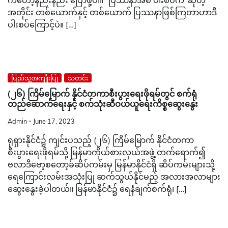
အတိုင်း တစ်ယောက်နှင့် တစ်ယောက် ပြဿနာဖြစ်ကြတာဟာဒီ
ပါးစပ်ကြောင့်ပဲ။ […]
ပြည်သူ့အကျိုးပြု
သတင်း
(၂၆) ကြိမ်မြောက် နိုင်ငံတကာစီးပွားရေးဖိုရမ်တွင် စက်ရုံ
တည်ဆောက်ရေးနှင့် စက်သုံးဆီဝယ်ယူရေးကိစ္စဆွေးနွေး
Admin
June 17, 2023
ရုရှားနိုင်ငံ၌ ကျင်းပသည့် (၂၆) ကြိမ်မြောက် နိုင်ငံတကာ
စီးပွားရေးဖိုရမ်သို့ မြန်မာကိုယ်စားလှယ်အဖွဲ့ တက်ရောက်၍
ဗလာဒီဗော့စတော့ခ်ဆိပ်ကမ်းမှ မြန်မာနိုင်ငံရှိ ဆိပ်ကမ်းများသို့
ရေကြောင်းလမ်းအသုံးပြု ဆက်သွယ်နိုင်မည့် အလားအလာများ
ဆွေးနွေးခဲ့ပါတယ်။ မြန်မာနိုင်ငံ၌ ရေနံချက်စက်ရုံ၊ […]