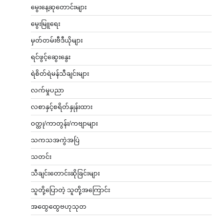
မွေးနေ့ဆုတောင်းများ
မွေးမြူရေး
မှတ်တမ်းဗီဒီယိုများ
ရင်ဖွင့်ဆွေးနွေး
ရဲစိတ်ရဲမန်သီချင်းများ
လက်မှုပညာ
လစာနှင့်စရိတ်နှုန်းထား
ဝတ္ထု/ကာတွန်း/ကဗျာများ
သကသအကွဲအပြဲ
သတင်း
သီချင်းတောင်းဆိုခြင်းများ
သူတို့ပြောတဲ့ သူတို့အကြောင်း
အထွေထွေဗဟုသုတ