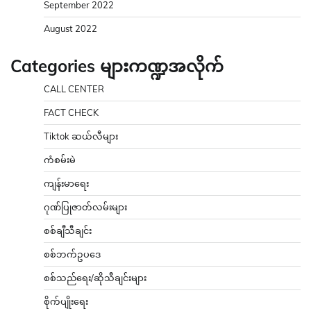
September 2022
August 2022
Categories များကဏ္ဍအလိုက်
CALL CENTER
FACT CHECK
Tiktok ဆယ်လီများ
ကံစမ်းမဲ
ကျန်းမာရေး
ဂုဏ်ပြုဇာတ်လမ်းများ
စစ်ချီသီချင်း
စစ်ဘက်ဥပဒေ
စစ်သည်ရေး/ဆိုသီချင်းများ
စိုက်ပျိုးရေး