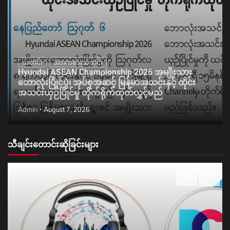
သတင်း
အားကစားသတင်း
Hyundai ASEAN Championship 2026 အမျိုးသား
ဘောလုံးပြိုင်ပွဲ၊ အုပ်စုအဆင့် မြန်မာအသင်းနှင့် ထိုင်း
အသင်းယှဉ်ပြိုင်မှု တိုက်ရိုက်ထုတ်လွှင့်မည်
Admin
August 7, 2026
သီချင်းတောင်းဆိုခြင်းများ