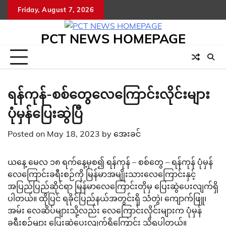
Skip
Friday, August 7, 2026
to
content
PCT NEWS HOMEPAGE
ရန်ကုန်-စစ်တွေလေကြောင်းလိုင်းများ
ပုံမှန်ပြေးဆွဲပြီ
Posted on
May 18, 2023
by
အေးခင်
ယနေ့ မေလ ၁၈ ရက်နေ့မှစ၍ ရန်ကုန် – စစ်တွေ – ရန်ကုန် ပုံမှန်
လေကြောင်းခရီးစဉ်ကို မြန်မာအမျိုးသားလေကြောင်းနှင့်
အပြည်ပြည်ဆိုင်ရာ မြန်မာလေကြောင်းတိုမှ ပြေးဆွဲပေးလျက်ရှိ
ပါတယ်။ ထိုပြင် ရခိုင်ပြည်နယ်အတွင်းရှိ သံတွဲ၊ ကျောက်ဖြူ၊
အမ်း လေဆိပ်များသို့လည်း လေကြောင်းလိုင်းများက ပုံမှန်
ခရီးစဉ်များ ပြေးဆွဲပေးလျက်ရှိကြောင်း သိရပါတယ်။