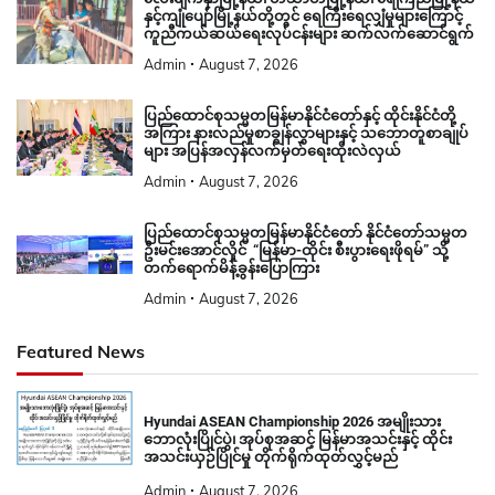
နှင့်ကျုံပျော်မြို့နယ်တို့တွင် ရေကြီးရေလျှံမှုများကြောင့်
ကူညီကယ်ဆယ်ရေးလုပ်ငန်းများ ဆက်လက်ဆောင်ရွက်
Admin
August 7, 2026
ပြည်ထောင်စုသမ္မတမြန်မာနိုင်ငံတော်နှင့် ထိုင်းနိုင်ငံတို့
အကြား နားလည်မှုစာချွန်လွှာများနှင့် သဘောတူစာချုပ်
များ အပြန်အလှန်လက်မှတ်ရေးထိုးလဲလှယ်
Admin
August 7, 2026
ပြည်ထောင်စုသမ္မတမြန်မာနိုင်ငံတော် နိုင်ငံတော်သမ္မတ
ဦးမင်းအောင်လှိုင် “မြန်မာ-ထိုင်း စီးပွားရေးဖိုရမ်” သို့
တက်ရောက်မိန့်ခွန်းပြောကြား
Admin
August 7, 2026
Featured News
Hyundai ASEAN Championship 2026 အမျိုးသား
ဘောလုံးပြိုင်ပွဲ၊ အုပ်စုအဆင့် မြန်မာအသင်းနှင့် ထိုင်း
အသင်းယှဉ်ပြိုင်မှု တိုက်ရိုက်ထုတ်လွှင့်မည်
Admin
August 7, 2026