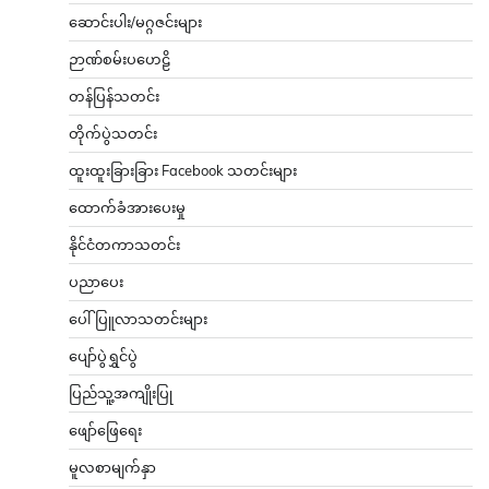
ဆောင်းပါး/မဂ္ဂဇင်းများ
ဉာဏ်စမ်းပဟေဠိ
တန်ပြန်သတင်း
တိုက်ပွဲသတင်း
ထူးထူးခြားခြား Facebook သတင်းများ
ထောက်ခံအားပေးမှု
နိုင်ငံတကာသတင်း
ပညာပေး
ပေါ်ပြူလာသတင်းများ
ပျော်ပွဲရွှင်ပွဲ
ပြည်သူ့အကျိုးပြု
ဖျော်ဖြေရေး
မူလစာမျက်နှာ