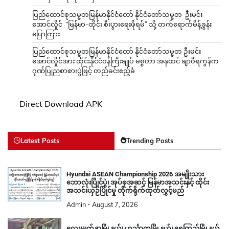
ပြည်ထောင်စုသမ္မတမြန်မာနိုင်ငံတော် နိုင်ငံတော်သမ္မတ ဦးမင်း
အောင်လှိုင် “မြန်မာ-ထိုင်း စီးပွားရေးဖိုရမ်” သို့ တက်ရောက်မိန့်ခွန်း
ပြောကြား
ပြည်ထောင်စုသမ္မတမြန်မာနိုင်ငံတော် နိုင်ငံတော်သမ္မတ ဦးမင်း
အောင်လှိုင်အား ထိုင်းနိုင်ငံဝန်ကြီးချုပ် မစ္စတာ အနုထင် ချာဝီရကွန်က
ဂုဏ်ပြုညစာစားပွဲဖြင့် တည်ခင်းဧည့်ခံ
Direct Download APK
Latest Posts
Trending Posts
Hyundai ASEAN Championship 2026 အမျိုးသား
ဘောလုံးပြိုင်ပွဲ၊ အုပ်စုအဆင့် မြန်မာအသင်းနှင့် ထိုင်း
အသင်းယှဉ်ပြိုင်မှု တိုက်ရိုက်ထုတ်လွှင့်မည်
Admin
August 7, 2026
လေးမျက်နှာမြို့နယ်၊ ဟင်္သာတမြို့နယ်၊ ရေကြည်မြို့နယ်