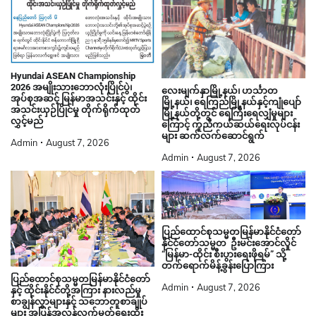
Hyundai ASEAN Championship
2026 အမျိုးသားဘောလုံးပြိုင်ပွဲ၊
လေးမျက်နှာမြို့နယ်၊ ဟင်္သာတ
အုပ်စုအဆင့် မြန်မာအသင်းနှင့် ထိုင်း
မြို့နယ်၊ ရေကြည်မြို့နယ်နှင့်ကျုံပျော်
အသင်းယှဉ်ပြိုင်မှု တိုက်ရိုက်ထုတ်
မြို့နယ်တို့တွင် ရေကြီးရေလျှံမှုများ
လွှင့်မည်
ကြောင့် ကူညီကယ်ဆယ်ရေးလုပ်ငန်း
များ ဆက်လက်ဆောင်ရွက်
Admin
August 7, 2026
Admin
August 7, 2026
ပြည်ထောင်စုသမ္မတမြန်မာနိုင်ငံတော်
နိုင်ငံတော်သမ္မတ ဦးမင်းအောင်လှိုင်
“မြန်မာ-ထိုင်း စီးပွားရေးဖိုရမ်” သို့
တက်ရောက်မိန့်ခွန်းပြောကြား
ပြည်ထောင်စုသမ္မတမြန်မာနိုင်ငံတော်
Admin
August 7, 2026
နှင့် ထိုင်းနိုင်ငံတို့အကြား နားလည်မှု
စာချွန်လွှာများနှင့် သဘောတူစာချုပ်
များ အပြန်အလှန်လက်မှတ်ရေးထိုး