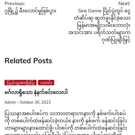
Previous:
Next:
navigation
ဂွမြို့၌ မီးလောင်မှုဖြစ်ပွား
Sea Game ပြိုင်ပွဲတွင် ငွေ
တံဆိပ်ဆု ဆွတ်ခူးနိုင်ခဲ့သော
မြန်မာအမျိုးသမီးဘောလုံး
အသင်းအား ပရိတ်သတ်များက
ဂုဏ်ပြုချီးမြှင့်
Related Posts
ပြည်သူ့အကျိုးပြု
သတင်း
မင်္ဂလာရှိသော နံနက်ခင်းလေးပါ
Admin
October 30, 2023
ပြဿနာအစပါးစပ်က သဘာ၀တရားကနားကို နှစ်ဖက်၊ပါးစပ်
ကို တစ်ပေါက်ထဲဖန်ဆင်းခဲ့တယ်။ နားကို နှစ်ဖက် ဖန်ဆင်းခြင်း
ဟာများများနားထောင်ဖို့၊ ပါးစပ်ကို တစ်ပေါက်ထဲဖန်ဆင်းခြင်း
ကတော့နည်းနည်း ပြောဖို့ပါ။ “ပြဿနာအစ ပါးစပ်က”ဆိုတဲ့