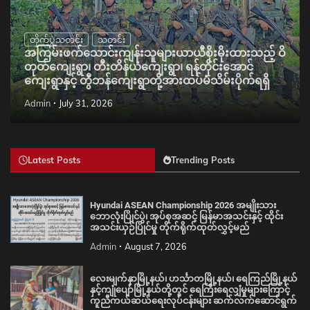
တိုက်ပွဲသတင်း
သတင်း
အကြမ်းဖက်သောင်းကျန်းသူများယာယီစိုးမိုးထားသည့် ဝိ
တုတ်ကျေးရွာ၊ တီးတိန်ယံကျေးရွာ၊ ရန်တိုင်းအောင်
ကျေးရွာနှင့် တွီဘန်ကျေးရွာတို့အားထပ်မံသိမ်းပိုက်ရရှိ
Admin
July 31, 2026
Latest Posts
Trending Posts
Hyundai ASEAN Championship 2026 အမျိုးသား
ဘောလုံးပြိုင်ပွဲ၊ အုပ်စုအဆင့် မြန်မာအသင်းနှင့် ထိုင်း
အသင်းယှဉ်ပြိုင်မှု တိုက်ရိုက်ထုတ်လွှင့်မည်
Admin
August 7, 2026
လေးမျက်နှာမြို့နယ်၊ ဟင်္သာတမြို့နယ်၊ ရေကြည်မြို့နယ်
နှင့်ကျုံပျော်မြို့နယ်တို့တွင် ရေကြီးရေလျှံမှုများကြောင့်
ကူညီကယ်ဆယ်ရေးလုပ်ငန်းများ ဆက်လက်ဆောင်ရွက်