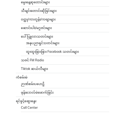
မွေးနေ့ဆုတောင်းများ
သီချင်းတောင်းဆိုခြင်းများ
ဝတ္ထု/ကာတွန်း/ကဗျာများ
ဆောင်းပါး/မဂ္ဂဇင်းများ
ပေါ်ပြူလာသတင်းများ
အနုပညာရှင်သတင်းများ
ထူးထူးခြားခြား Facebook သတင်းများ
သဇင် FM Radio
Tiktok ဆယ်လီများ
ကံစမ်းမဲ
ဉာဏ်စမ်းပဟေဠိ
ဖုန်းဘေလ်မဲဖောက်ခြင်း
ရင်ဖွင့်ဆွေးနွေး
Call Center