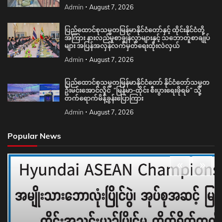
Admin
August 7, 2026
ပြည်ထောင်စုသမ္မတမြန်မာနိုင်ငံတော်နှင့် ထိုင်းနိုင်ငံတို့
အကြား နားလည်မှုစာချွန်လွှာများနှင့် သဘောတူစာချုပ်
များ အပြန်အလှန်လက်မှတ်ရေးထိုးလဲလှယ်
Admin
August 7, 2026
ပြည်ထောင်စုသမ္မတမြန်မာနိုင်ငံတော် နိုင်ငံတော်သမ္မတ
ဦးမင်းအောင်လှိုင် “မြန်မာ-ထိုင်း စီးပွားရေးဖိုရမ်” သို့
တက်ရောက်မိန့်ခွန်းပြောကြား
Admin
August 7, 2026
Popular News