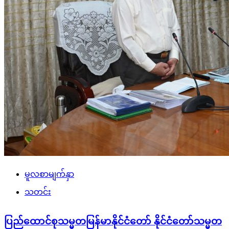
မူလစာမျက်နှာ
သတင်း
ပြည်ထောင်စုသမ္မတမြန်မာနိုင်ငံတော် နိုင်ငံတော်သမ္မတ