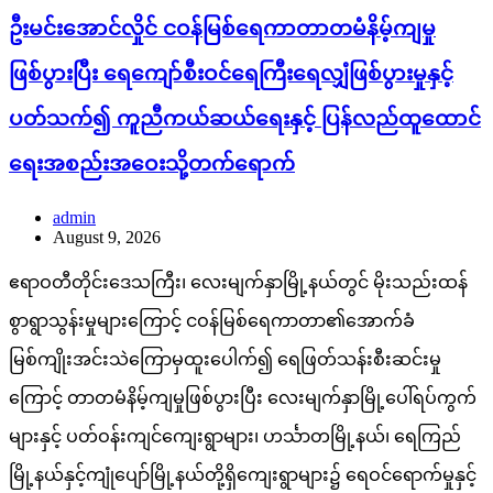
ဦးမင်းအောင်လှိုင် ငဝန်မြစ်ရေကာတာတမံနိမ့်ကျမှု
ဖြစ်ပွားပြီး ရေကျော်စီးဝင်ရေကြီးရေလျှံဖြစ်ပွားမှုနှင့်
ပတ်သက်၍ ကူညီကယ်ဆယ်ရေးနှင့် ပြန်လည်ထူထောင်
ရေးအစည်းအဝေးသို့တက်ရောက်
admin
August 9, 2026
ဧရာဝတီတိုင်းဒေသကြီး၊ လေးမျက်နှာမြို့နယ်တွင် မိုးသည်းထန်
စွာရွာသွန်းမှုများကြောင့် ငဝန်မြစ်ရေကာတာ၏အောက်ခံ
မြစ်ကျိုးအင်းသဲကြောမှထူးပေါက်၍ ရေဖြတ်သန်းစီးဆင်းမှု
ကြောင့် တာတမံနိမ့်ကျမှုဖြစ်ပွားပြီး လေးမျက်နှာမြို့ပေါ်ရပ်ကွက်
များနှင့် ပတ်ဝန်းကျင်ကျေးရွာများ၊ ဟင်္သာတမြို့နယ်၊ ရေကြည်
မြို့နယ်နှင့်ကျုံပျော်မြို့နယ်တို့ရှိကျေးရွာများ၌ ရေဝင်ရောက်မှုနှင့်