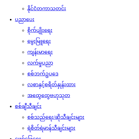
နိုင်ငံတကာသတင်း
ပညာပေး
စိုက်ပျိုးရေး
မွေးမြူရေး
ကျန်းမာရေး
လက်မှုပညာ
စစ်ဘက်ဥပဒေ
လစာနှင့်စရိတ်နှုန်းထား
အထွေထွေဗဟုသုတ
စစ်ချီသီချင်း
စစ်သည်ရေး/ဆိုသီချင်းများ
ရဲစိတ်ရဲမာန်သီချင်းများ
ဖျော်ဖြေရေး