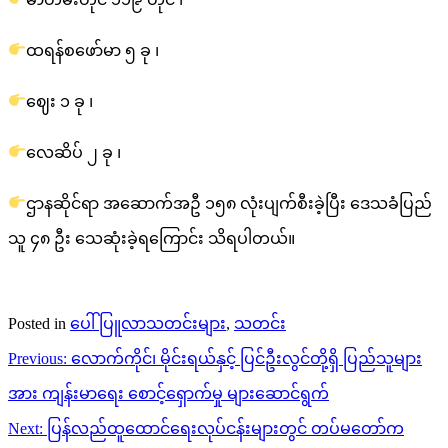
ထရန်စဖော်မာ ၅ ခု ၊
ဈေး ၁ ခု ၊
လေဆိပ် ၂ ခု ၊
ဌာနဆိုင်ရာ အဆောက်အဦ ၁၅၈ လုံးပျက်စီးခဲ့ပြီး ဒေသခံပြည်
သူ ၄၈ ဦး သေဆုံးခဲ့ရကြောင်း သိရပါတယ်။
Posted in
ပေါ်ပြူလာသတင်းများ
,
သတင်း
Post
Previous:
လောက်ကိုင်၊ မိုင်းရယ်နှင့် ပြင်ဦးလွင်တို့ရှိ ပြည်သူများ
navigation
အား ကျန်းမာရေး စောင့်ရှောက်မှု များဆောင်ရွက်
Next:
ပြန်လည်ထူထောင်ရေးလုပ်ငန်းများတွင် တပ်မတော်က