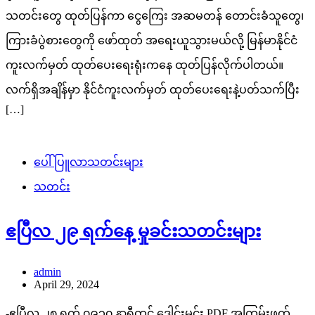
သတင်းတွေ ထုတ်ပြန်ကာ ငွေကြေး အဆမတန် တောင်းခံသူတွေ၊
ကြားခံပွဲစားတွေကို ဖော်ထုတ် အရေးယူသွားမယ်လို့ မြန်မာနိုင်ငံ
ကူးလက်မှတ် ထုတ်ပေးရေးရုံးကနေ ထုတ်ပြန်လိုက်ပါတယ်။
လက်ရှိအချိန်မှာ နိုင်ငံကူးလက်မှတ် ထုတ်ပေးရေးနဲ့ပတ်သက်ပြီး
[…]
ပေါ်ပြူလာသတင်းများ
သတင်း
ဧပြီလ ၂၉ ရက်နေ့ မှုခင်းသတင်းများ
admin
April 29, 2024
-ဧပြီလ ၂၈ ရက် ၀၉၃၀ နာရီတွင် ဒေါင်းမင်း PDF အကြမ်းဖက်