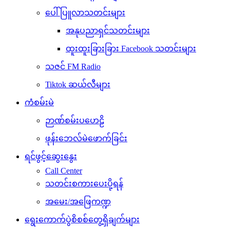
ပေါ်ပြူလာသတင်းများ
အနုပညာရှင်သတင်းများ
ထူးထူးခြားခြား Facebook သတင်းများ
သဇင် FM Radio
Tiktok ဆယ်လီများ
ကံစမ်းမဲ
ဉာဏ်စမ်းပဟေဠိ
ဖုန်းဘေလ်မဲဖောက်ခြင်း
ရင်ဖွင့်ဆွေးနွေး
Call Center
သတင်းစကားပေးပို့ရန်
အမေး/အဖြေကဏ္ဍ
ရွေးကောက်ပွဲစိစစ်တွေ့ရှိချက်များ