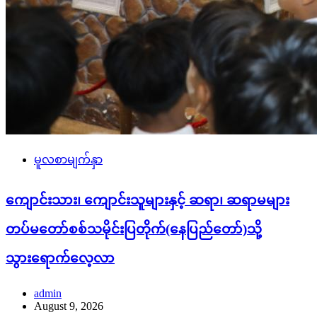
မူလစာမျက်နှာ
ကျောင်းသား၊ ကျောင်းသူများနှင့် ဆရာ၊ ဆရာမများ
တပ်မတော်စစ်သမိုင်းပြတိုက်(နေပြည်တော်)သို့
သွားရောက်လေ့လာ
admin
August 9, 2026