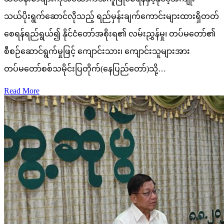
သယ်ပိုးရွက်ဆောင်လိုသည့် ရည်မှန်းချက်ကောင်းများထားရှိတတ်
စေရန်ရည်ရွယ်၍ နိုင်ငံတော်အစိုးရ၏ လမ်းညွှန်မှု၊ တပ်မတော်၏
စီစဉ်ဆောင်ရွက်မှုဖြင့် ကျောင်းသား၊ ကျောင်းသူများအား
တပ်မတော်စစ်သမိုင်းပြတိုက်(နေပြည်တော်)သို့…
Read More