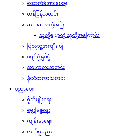
ထောက်ခံအားပေးမှု
တန်ပြန်သတင်း
သကသအကွဲအပြဲ
သူတို့ပြောတဲ့ သူတို့အကြောင်း
ပြည်သူ့အကျိုးပြု
ပျော်ပွဲရွှင်ပွဲ
အားကစားသတင်း
နိုင်ငံတကာသတင်း
ပညာပေး
စိုက်ပျိုးရေး
မွေးမြူရေး
ကျန်းမာရေး
လက်မှုပညာ