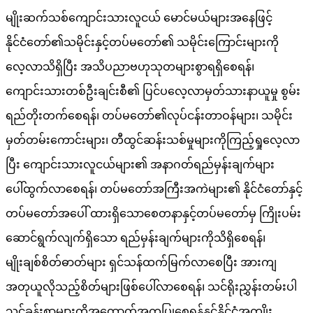
မျိုးဆက်သစ်ကျောင်းသားလူငယ် မောင်မယ်များအနေဖြင့်
နိုင်ငံတော်၏သမိုင်းနှင့်တပ်မတော်၏ သမိုင်းကြောင်းများကို
လေ့လာသိရှိပြီး အသိပညာဗဟုသုတများစွာရရှိစေရန်၊
ကျောင်းသားတစ်ဦးချင်းစီ၏ ပြင်ပလေ့လာမှတ်သားနာယူမှု စွမ်း
ရည်တိုးတက်စေရန်၊ တပ်မတော်၏လုပ်ငန်းတာဝန်များ၊ သမိုင်း
မှတ်တမ်းကောင်းများ၊ တီထွင်ဆန်းသစ်မှုများကိုကြည့်ရှုလေ့လာ
ပြီး ကျောင်းသားလူငယ်များ၏ အနာဂတ်ရည်မှန်းချက်များ
ပေါ်ထွက်လာစေရန်၊ တပ်မတော်အကြီးအကဲများ၏ နိုင်ငံတော်နှင့်
တပ်မတော်အပေါ် ထားရှိသောစေတနာနှင့်တပ်မတော်မှ ကြိုးပမ်း
ဆောင်ရွက်လျက်ရှိသော ရည်မှန်းချက်များကိုသိရှိစေရန်၊
မျိုးချစ်စိတ်ဓာတ်များ ရှင်သန်ထက်မြက်လာစေပြီး အားကျ
အတုယူလိုသည့်စိတ်များဖြစ်ပေါ်လာစေရန်၊ သင်ရိုးညွှန်းတမ်းပါ
သင်ခန်းစာများကိုအထောက်အကူပြုစေရန်နှင့်နိုင်ငံ့အကျိုး