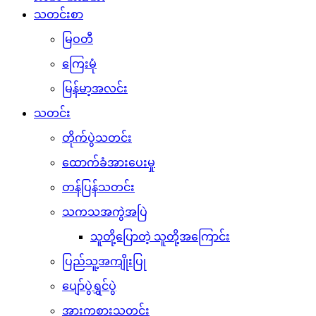
သတင်းစာ
မြဝတီ
ကြေးမုံ
မြန်မာ့အလင်း
သတင်း
တိုက်ပွဲသတင်း
ထောက်ခံအားပေးမှု
တန်ပြန်သတင်း
သကသအကွဲအပြဲ
သူတို့ပြောတဲ့ သူတို့အကြောင်း
ပြည်သူ့အကျိုးပြု
ပျော်ပွဲရွှင်ပွဲ
အားကစားသတင်း