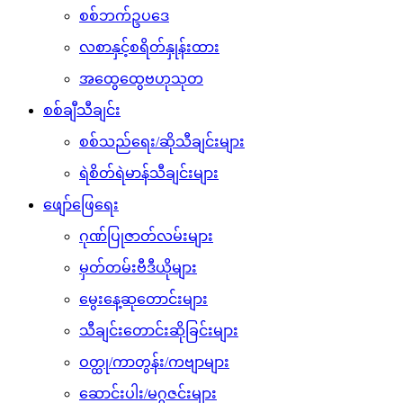
စစ်ဘက်ဥပဒေ
လစာနှင့်စရိတ်နှုန်းထား
အထွေထွေဗဟုသုတ
စစ်ချီသီချင်း
စစ်သည်ရေး/ဆိုသီချင်းများ
ရဲစိတ်ရဲမာန်သီချင်းများ
ဖျော်ဖြေရေး
ဂုဏ်ပြုဇာတ်လမ်းများ
မှတ်တမ်းဗီဒီယိုများ
မွေးနေ့ဆုတောင်းများ
သီချင်းတောင်းဆိုခြင်းများ
ဝတ္ထု/ကာတွန်း/ကဗျာများ
ဆောင်းပါး/မဂ္ဂဇင်းများ