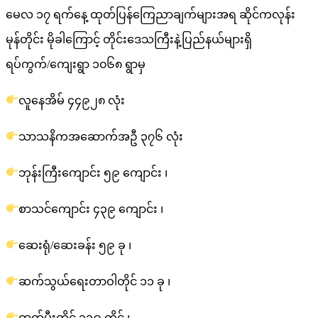
မေလ ၁၇ ရက်နေ့ ထုတ်ပြန်ကြေညာချက်များအရ ဆိုင်ကလုန်း
မုန်တိုင်း မိုခါကြောင့် တိုင်းဒေသကြီးနဲ့ပြည်နယ်များရှိ
ရပ်ကွက်/ကျေးရွာ ၁၀၆၈ ရွာမှ
လူနေအိမ် ၄၄၉၂၈ လုံး
သာသနိကအဆောက်အဦ ၃၇၆ လုံး
ဘုန်းကြီးကျောင်း ၅၉ ကျောင်း ၊
စာသင်ကျောင်း ၄၃၉ ကျောင်း ၊
ဆေးရုံ/ဆေးခန်း ၅၉ ခု ၊
ဆက်သွယ်ရေးတာဝါတိုင် ၁၁ ခု ၊
ဓာတ်မီးတိုင် ၁၁၉ တိုင် ၊