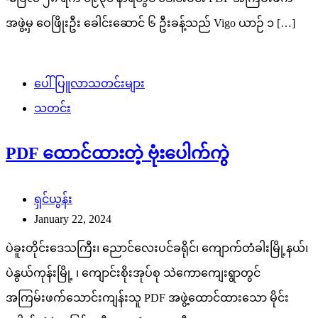
အဖွဲ့မှ ဝေဖြိုးဦး ခေါင်းဆောင် ၆ ဦးခန့်သည် Vigo ယာဉ် ၁ […]
ပေါ်ပြူလာသတင်းများ
သတင်း
PDF ထောင်ထားတဲ့ ဗုံးပေါက်ကွဲ
ရှင်ယွန်း
January 22, 2024
ပဲခူးတိုင်းဒေသကြီး၊ ညောင်လေးပင်ခရိုင်၊ ကျောက်တံခါးမြို့နယ်၊
ပဲနွယ်ကုန်းမြို့ ၊ ကျောင်းစိုးအုပ်စု သဲကောကျေးရွာတွင်
အကြမ်းဖက်သောင်းကျန်းသူ PDF အဖွဲ့ထောင်ထားသော မိုင်း