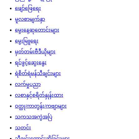
ဖျော်ဖြေရေး
မူလစာမျက်နှာ
မွေးနေ့ဆုတောင်းများ
မွေးမြူရေး
မှတ်တမ်းဗီဒီယိုများ
ရင်ဖွင့်ဆွေးနွေး
ရဲစိတ်ရဲမန်သီချင်းများ
လက်မှုပညာ
လစာနှင့်စရိတ်နှုန်းထား
ဝတ္ထု/ကာတွန်း/ကဗျာများ
သကသအကွဲအပြဲ
သတင်း
သီချင်းတောင်းဆိုခြင်းများ