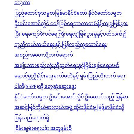
လေ့လာ
ပြည်ထောင်စုသမ္မတမြန်မာနိုင်ငံတော် နိုင်ငံတော်သမ္မတ
ဦးမင်းအောင်လှိုင် ငဝန်မြစ်ရေကာတာတမံနိမ့်ကျမှုဖြစ်ပွား
ပြီး ရေကျော်စီးဝင်ရေကြီးရေလျှံဖြစ်ပွားမှုနှင့်ပတ်သက်၍
ကူညီကယ်ဆယ်ရေးနှင့် ပြန်လည်ထူထောင်ရေး
အစည်းအဝေးသို့တက်ရောက်
အမျိုးသားစည်းလုံးညီညွတ်ရေးနှင့်ငြိမ်းချမ်းရေးဖော်
ဆောင်မှုညှိနှိုင်းရေးကော်မတီနှင့် ရှမ်းပြည်တိုးတက် ရေး
ပါတီ(SSPP)တို့ တွေ့ဆုံဆွေးနွေး
နိုင်ငံတော်သမ္မတ ဦးမင်းအောင်လှိုင် ဦးဆောင်သည့် မြန်မာ
အဆင့်မြင့်ကိုယ်စားလှယ်အဖွဲ့ ထိုင်းနိုင်ငံမှ မြန်မာနိုင်ငံသို့
ပြန်လည်ရောက်ရှိ
ငြိမ်းချမ်းရေးပန်း အတူနမ်းစို့