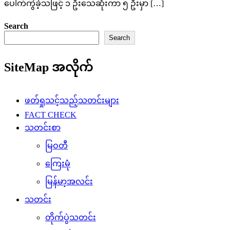
ပေါက်ကွဲခဲ့သဖြင့် ၁ ဦးသေဆုံးကာ ၅ ဦးမှာ […]
Search
Search
SiteMap အလိုက်
ဖတ်ရှုသင့်သည့်သတင်းများ
FACT CHECK
သတင်းစာ
မြဝတီ
ကြေးမုံ
မြန်မာ့အလင်း
သတင်း
တိုက်ပွဲသတင်း