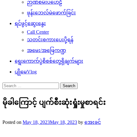
ဉာဏ်စမ်းပဟေဠိ
ဖုန်းဘေလ်မဲဖောက်ခြင်း
ရင်ဖွင့်ဆွေးနွေး
Call Center
သတင်းစကားပေးပို့ရန်
အမေး/အဖြေကဏ္ဍ
ရွေးကောက်ပွဲစိစစ်တွေ့ရှိချက်များ
ပျိုမေVlog
Search
for:
မိုခါကြောင့် ပျက်စီးဆုံးရှုံးမှုစာရင်း
Posted on
May 18, 2023
May 18, 2023
by
အေးခင်