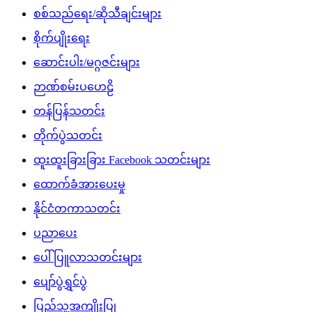
စစ်သည်ရေး/ဆိုသီချင်းများ
စိုက်ပျိုးရေး
ဆောင်းပါး/မဂ္ဂဇင်းများ
ဉာဏ်စမ်းပဟေဠိ
တန်ပြန်သတင်း
တိုက်ပွဲသတင်း
ထူးထူးခြားခြား Facebook သတင်းများ
ထောက်ခံအားပေးမှု
နိုင်ငံတကာသတင်း
ပညာပေး
ပေါ်ပြူလာသတင်းများ
ပျော်ပွဲရွှင်ပွဲ
ပြည်သူ့အကျိုးပြု