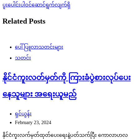
ပူးပေါင်းပါဝင်ဆောင်ရွက်လျက်ရှိ
Related Posts
ပေါ်ပြူလာသတင်းများ
သတင်း
နိုင်ငံကူးလတ်မှတ်ကို ကြားခံပွဲစားလုပ်ပေး
နေသူများ အရေးယူမည်
ရှင်ယွန်း
February 23, 2024
နိုင်ငံကူးလက်မှတ်ထုတ်ပေးရေးနဲ့ပတ်သက်ပြီး ကောလာဟလ