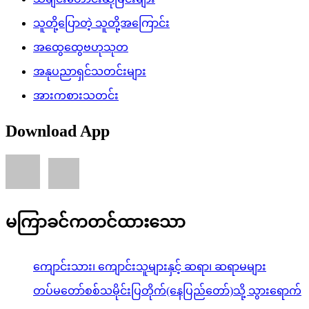
သူတို့ပြောတဲ့ သူတို့အကြောင်း
အထွေထွေဗဟုသုတ
အနုပညာရှင်သတင်းများ
အားကစားသတင်း
Download App
မကြာခင်ကတင်ထားသော
ကျောင်းသား၊ ကျောင်းသူများနှင့် ဆရာ၊ ဆရာမများ
တပ်မတော်စစ်သမိုင်းပြတိုက်(နေပြည်တော်)သို့ သွားရောက်