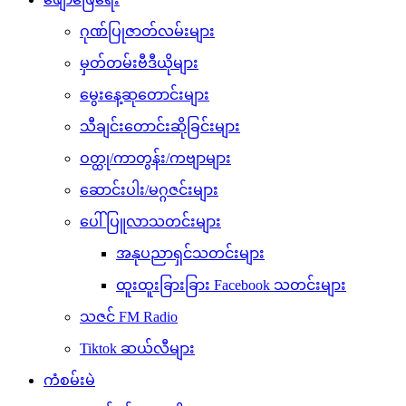
ဂုဏ်ပြုဇာတ်လမ်းများ
မှတ်တမ်းဗီဒီယိုများ
မွေးနေ့ဆုတောင်းများ
သီချင်းတောင်းဆိုခြင်းများ
ဝတ္ထု/ကာတွန်း/ကဗျာများ
ဆောင်းပါး/မဂ္ဂဇင်းများ
ပေါ်ပြူလာသတင်းများ
အနုပညာရှင်သတင်းများ
ထူးထူးခြားခြား Facebook သတင်းများ
သဇင် FM Radio
Tiktok ဆယ်လီများ
ကံစမ်းမဲ