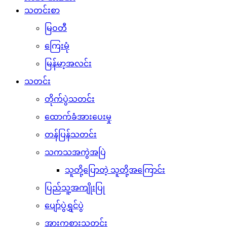
သတင်းစာ
မြဝတီ
ကြေးမုံ
မြန်မာ့အလင်း
သတင်း
တိုက်ပွဲသတင်း
ထောက်ခံအားပေးမှု
တန်ပြန်သတင်း
သကသအကွဲအပြဲ
သူတို့ပြောတဲ့ သူတို့အကြောင်း
ပြည်သူ့အကျိုးပြု
ပျော်ပွဲရွှင်ပွဲ
အားကစားသတင်း