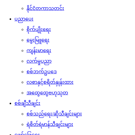
နိုင်ငံတကာသတင်း
ပညာပေး
စိုက်ပျိုးရေး
မွေးမြူရေး
ကျန်းမာရေး
လက်မှုပညာ
စစ်ဘက်ဥပဒေ
လစာနှင့်စရိတ်နှုန်းထား
အထွေထွေဗဟုသုတ
စစ်ချီသီချင်း
စစ်သည်ရေး/ဆိုသီချင်းများ
ရဲစိတ်ရဲမာန်သီချင်းများ
ဖျော်ဖြေရေး