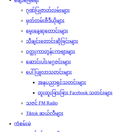
ဂုဏ်ပြုဇာတ်လမ်းများ
မှတ်တမ်းဗီဒီယိုများ
မွေးနေ့ဆုတောင်းများ
သီချင်းတောင်းဆိုခြင်းများ
ဝတ္ထု/ကာတွန်း/ကဗျာများ
ဆောင်းပါး/မဂ္ဂဇင်းများ
ပေါ်ပြူလာသတင်းများ
အနုပညာရှင်သတင်းများ
ထူးထူးခြားခြား Facebook သတင်းများ
သဇင် FM Radio
Tiktok ဆယ်လီများ
ကံစမ်းမဲ