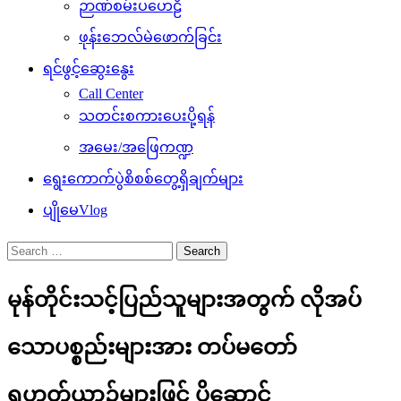
ဉာဏ်စမ်းပဟေဠိ
ဖုန်းဘေလ်မဲဖောက်ခြင်း
ရင်ဖွင့်ဆွေးနွေး
Call Center
သတင်းစကားပေးပို့ရန်
အမေး/အဖြေကဏ္ဍ
ရွေးကောက်ပွဲစိစစ်တွေ့ရှိချက်များ
ပျိုမေVlog
Search
for:
မုန်တိုင်းသင့်ပြည်သူများအတွက် လိုအပ်
သောပစ္စည်းများအား တပ်မတော်
ရဟတ်ယာဉ်များဖြင့် ပို့ဆောင်