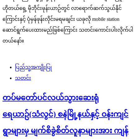
ပြည်သူ့အကျိုးပြု
သတင်း
တပ်မတော်ပင်လယ်သွားဆေးရုံ
ရေယာဉ်(သံလွင်) စနဲမြို့နယ်နှင့် ဝန်းကျင်
ရွာများမှ မျက်စိခွဲစိတ်လူနာများအား ကျန်
မာရေးစောင့်ရှောက်မှု ဆောင်ရွက်
ပုည
March 15, 2023
တပ်မတော်ပင်လယ် သွားဆေးရုံရေယာဉ်(သံလွင်)ဖြင့် ရောက်ရှိနေ