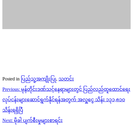
Posted in
ပြည်သူ့အကျိုးပြု
,
သတင်း
Post
Previous:
မုန်တိုင်းဒဏ်သင့်နေရာများတွင် ပြည်လည်ထူထောင်ရေး
navigation
လုပ်ငန်းများဆောင်ရွက်နိုင်ရန်အတွက် အလှူငွေ သိန်း ၁၃၁,၈၁၀
သိန်းရရှိပြီ
Next:
မိုခါ ပျက်စီးမှုများစာရင်း
Related Posts
ပြည်သူ့အကျိုးပြု
သတင်း