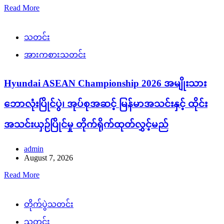
ဘောလုံးပြိုင်ပွဲ၊ အုပ်စုအဆင့် မြန်မာအသင်းနှင့် ထိုင်း
အသင်းယှဉ်ပြိုင်မှု တိုက်ရိုက်ထုတ်လွှင့်မည်
admin
August 7, 2026
Read More
တိုက်ပွဲသတင်း
သတင်း
PNLA/ KNDF အဖွဲ့များ၏ ခမ်းနဂါးစခန်းနှင့် လက်နက်
ခဲယမ်းများသိမ်းဆည်းရရှိ
admin
December 7, 2024