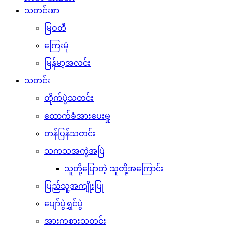
သတင်းစာ
မြဝတီ
ကြေးမုံ
မြန်မာ့အလင်း
သတင်း
တိုက်ပွဲသတင်း
ထောက်ခံအားပေးမှု
တန်ပြန်သတင်း
သကသအကွဲအပြဲ
သူတို့ပြောတဲ့ သူတို့အကြောင်း
ပြည်သူ့အကျိုးပြု
ပျော်ပွဲရွှင်ပွဲ
အားကစားသတင်း