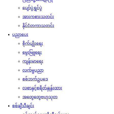
မွေးမြူရေး
ကျန်းမာရေး
လက်မှုပညာ
စစ်ဘက်ဥပဒေ
လစာနှင့်စရိတ်နှုန်းထား
အထွေထွေဗဟုသုတ
စစ်ချီသီချင်း
စစ်သည်ရေး/ဆိုသီချင်းများ
ရဲစိတ်ရဲမာန်သီချင်းများ
ဖျော်ဖြေရေး
ဂုဏ်ပြုဇာတ်လမ်းများ
မှတ်တမ်းဗီဒီယိုများ
မွေးနေ့ဆုတောင်းများ