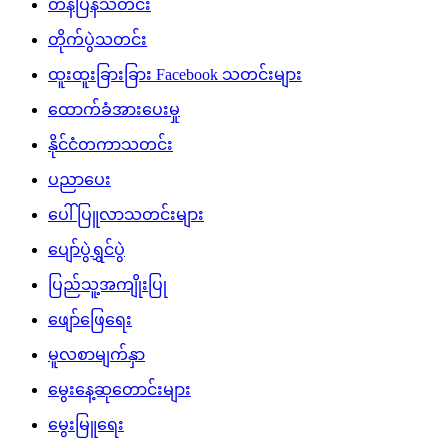
ပေါ်ပြူလာသတင်းများ
ပျော်ပွဲရွှင်ပွဲ
ပြည်သူ့အကျိုးပြု
ဖျော်ဖြေရေး
မူလစာမျက်နှာ
မွေးနေ့ဆုတောင်းများ
မွေးမြူရေး
မှတ်တမ်းဗီဒီယိုများ
ရင်ဖွင့်ဆွေးနွေး
ရဲစိတ်ရဲမန်သီချင်းများ
လက်မှုပညာ
လစာနှင့်စရိတ်နှုန်းထား
ဝတ္ထု/ကာတွန်း/ကဗျာများ