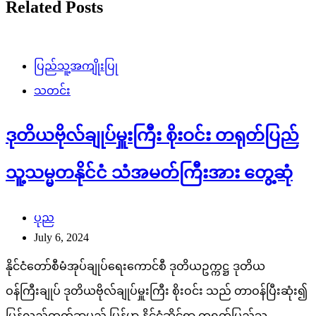
ဒုတိယဗိုလ်ချုပ်မှူးကြီး စိုးဝင်း တရုတ်ပြည်
သူ့သမ္မတနိုင်ငံ သံအမတ်ကြီးအား တွေ့ဆုံ
ပုည
July 6, 2024
နိုင်ငံတော်စီမံအုပ်ချုပ်ရေးကောင်စီ ဒုတိယဥက္ကဋ္ဌ ဒုတိယ
ဝန်ကြီးချုပ် ဒုတိယဗိုလ်ချုပ်မှူးကြီး စိုးဝင်း သည် တာဝန်ပြီးဆုံး၍
ပြန်လည်ထွက်ခွာမည့် မြန်မာ နိုင်ငံဆိုင်ရာ တရုတ်ပြည်သူ့
သမ္မတနိုင်ငံ သံအမတ်ကြီး H.E. Mr. Chen […]
ပြည်သူ့အကျိုးပြု
သတင်း