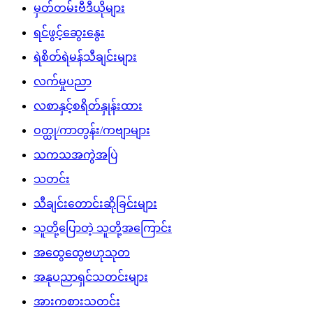
သကသအကွဲအပြဲ
သတင်း
သီချင်းတောင်းဆိုခြင်းများ
သူတို့ပြောတဲ့ သူတို့အကြောင်း
အထွေထွေဗဟုသုတ
အနုပညာရှင်သတင်းများ
အားကစားသတင်း
Download App
မကြာခင်ကတင်ထားသော