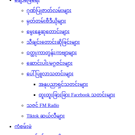
ဂုဏ်ပြုဇာတ်လမ်းများ
မှတ်တမ်းဗီဒီယိုများ
မွေးနေ့ဆုတောင်းများ
သီချင်းတောင်းဆိုခြင်းများ
ဝတ္ထု/ကာတွန်း/ကဗျာများ
ဆောင်းပါး/မဂ္ဂဇင်းများ
ပေါ်ပြူလာသတင်းများ
အနုပညာရှင်သတင်းများ
ထူးထူးခြားခြား Facebook သတင်းများ
သဇင် FM Radio
Tiktok ဆယ်လီများ
ကံစမ်းမဲ