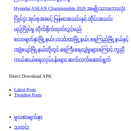
ကယ်ဆယ်ရေးလုပ်ငန်းများ ဆက်လက်ဆောင်ရွက်
Direct Download APK
Latest Posts
Trending Posts
မူလစာမျက်နှာ
သတင်း
အမျိုးသားစည်းလုံးညီညွတ်ရေးနှင့်ငြိမ်းချမ်းရေးဖော်
ဆောင်မှုညှိနှိုင်းရေးကော်မတီနှင့် ရှမ်းပြည်တိုးတက်
ရေးပါတီ(SSPP)တို့ တွေ့ဆုံဆွေးနွေး
admin