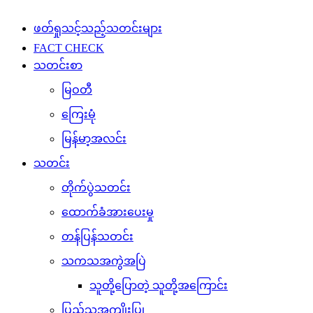
မြန်မာ့အလင်း
သတင်း
တိုက်ပွဲသတင်း
ထောက်ခံအားပေးမှု
တန်ပြန်သတင်း
သကသအကွဲအပြဲ
သူတို့ပြောတဲ့ သူတို့အကြောင်း
ပြည်သူ့အကျိုးပြု
ပျော်ပွဲရွှင်ပွဲ
အားကစားသတင်း
နိုင်ငံတကာသတင်း
ပညာပေး
စိုက်ပျိုးရေး