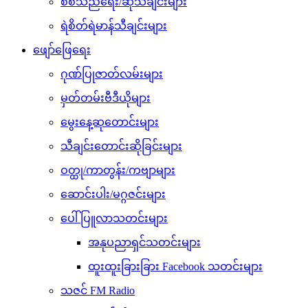
သီချင်းတောင်းဆိုခြင်းများ
ဝတ္ထု/ကာတွန်း/ကဗျာများ
ဆောင်းပါး/မဂ္ဂဇင်းများ
ပေါ်ပြူလာသတင်းများ
အနုပညာရှင်သတင်းများ
ထူးထူးခြားခြား Facebook သတင်းများ
သဇင် FM Radio
Tiktok ဆယ်လီများ
ကံစမ်းမဲ
ဉာဏ်စမ်းပဟေဠိ
ဖုန်းဘေလ်မဲဖောက်ခြင်း
ရင်ဖွင့်ဆွေးနွေး
Call Center