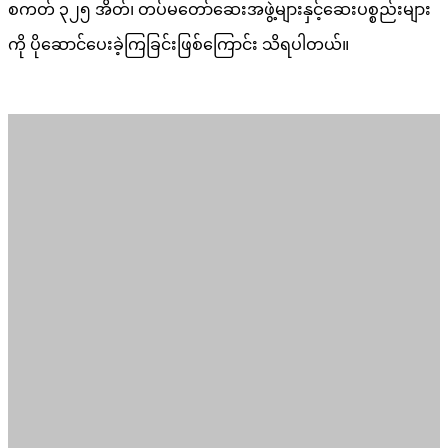
စကတ် ၃၂၅ အိတ်၊ တပ်မတော်ဆေးအဖွဲ့များနှင့်ဆေးပစ္စည်းများ
ကို ပိုဆောင်ပေးခဲ့ကြခြင်းဖြစ်ကြောင်း သိရပါတယ်။