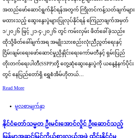
တိုးတက်ရေးပါတီ(SSPP)တို့ တွေ့ဆုံဆွေးနွေးပွဲကို ယနေ့နံနက်ပိုင်း
တွင် နေပြည်တော်ရှိ ရွှေစံအိမ်ဟိုတယ်…
Read More
မူလစာမျက်နှာ
နိုင်ငံတော်သမ္မတ ဦးမင်းအောင်လှိုင် ဦးဆောင်သည့်
မြန်မာအဆင့်မြင့်ကိုယ်စားလှယ်အဖွဲ့ ထိုင်းနိုင်ငံမှ
မြန်မာနိုင်ငံသို့ပြန်လည်ရောက်ရှိ
admin
August 8, 2026
ပြည်ထောင်စုသမ္မတမြန်မာနိုင်ငံတော်နိုင်ငံတော်သမ္မတ ဦးမင်း
အောင်လှိုင် ဦးဆောင်သည့် မြန်မာအဆင့်မြင့်ကိုယ်စားလှယ်အဖွဲ့