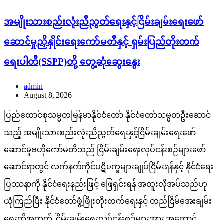
August 8, 2026
ပြည်ထောင်စုသမ္မတမြန်မာနိုင်ငံတော် နိုင်ငံတော်သမ္မတဦးဆောင်
သည့် အမျိုးသားစည်းလုံးညီညွတ်ရေးနှင့်ငြိမ်းချမ်းရေးဖော်
ဆောင်မှုဗဟိုကော်မတီသည် ငြိမ်းချမ်းရေးလုပ်ငန်းစဉ်များဖော်
ဆောင်ရာတွင် လက်နက်ကိုင်ပဋိပက္ခများချုပ်ငြိမ်းရန်နှင့် နိုင်ငံရေး
ပြဿနာကို နိုင်ငံရေးနည်းဖြင့် ဖြေရှင်းရန် အထူးလိုအပ်သည်ဟု
ယုံကြည်ပြီး နိုင်ငံတော်ဖွံ့ဖြိုးတိုးတက်ရေးနှင့် တည်ငြိမ်အေးချမ်း
ရေးတို့အတွက် ငြိမ်းချမ်းရေးလုပ်ငန်းစဉ်များအား အကောင်
အထည်ဖော်ဆောင်ရွက်နိုင်ရန်အတွက် ကြိုတင်ကန့်သတ်ချက်များ
မထားသည့် ဆွေးနွေးပွဲများပြုလုပ်နိုင်ရန် ကြေညာချက်အမှတ်
၁/၂၀၂၆ ဖြင့် ၂၁-၄-၂၀၂၆ တွင် ကမ်းလှမ်း ဖိတ်ခေါ်ခဲ့သည်။
ထိုသို့ဖိတ်ခေါ်ချက်အရ အမျိုးသားစည်းလုံးညီညွတ်ရေးနှင့်
ငြိမ်းချမ်းရေးဖော်ဆောင်မှုညှိနှိုင်းရေးကော်မတီနှင့် ရှမ်းပြည်