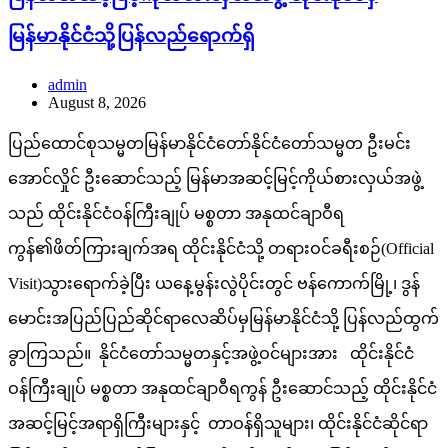
သည် ထိုင်းနိုင်ငံဝန်ကြီးချုပ် မစ္စတာ အနုထင်ချာဝီရ
ကွန်၏ဖိတ်ကြားချက်အရ ထိုင်းနိုင်ငံသို့ တရားဝင်ခရီးစဉ်(Official
Visit)သွားရောက်ခဲ့ပြီး ယနေ့မွန်းလွဲပိုင်းတွင် ဗန်ကောက်မြို့၊ ဒွန်
မောင်းအပြည်ပြည်ဆိုင်ရာလေဆိပ်မှမြန်မာနိုင်ငံသို့ ပြန်လည်ထွက်
ခွာကြသည်။ နိုင်ငံတော်သမ္မတနှင့်အဖွဲ့ဝင်များအား ထိုင်းနိုင်ငံ
ဝန်ကြီးချုပ် မစ္စတာ အနုထင်ချာဝီရကွန် ဦးဆောင်သည့် ထိုင်းနိုင်ငံ
အဆင့်မြင့်အရာရှိကြီးများနှင့် တာဝန်ရှိသူများ၊ ထိုင်းနိုင်ငံဆိုင်ရာ
မြန်မာနိုင်ငံသံအမတ်ကြီး ဦးဇော်ဇော်စိုးနှင့်ဇနီး၊ မြန်မာစစ်
သံ(ကြည်း၊ ရေ၊ လေ)ဗိုလ်မှူးချုပ် ဝင်းသူလင်းနှင့်တာဝန်ရှိသူများ
က လေဆိပ်၌ရင်းနှီးနွေးထွေးစွာပို့ဆောင်နှုတ်ဆက်ကြသည်။
ထိုသို့ပို့ဆောင်နှုတ်ဆက်စဉ် ထိုင်းဘုရင့်တပ်မတော်ဂုဏ်ပြုတပ်ဖွဲ့
မှလည်း…