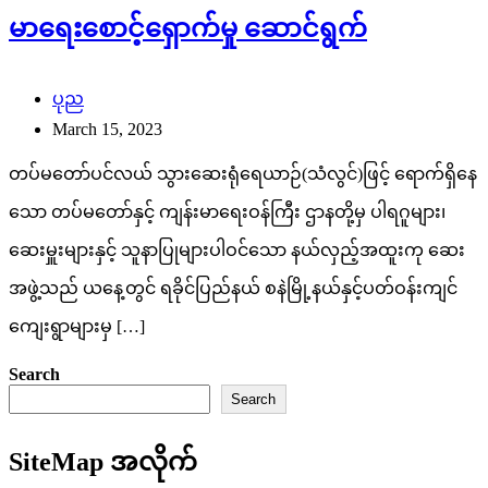
သော တပ်မတော်နှင့် ကျန်းမာရေးဝန်ကြီး ဌာနတို့မှ ပါရဂူများ၊
ဆေးမှူးများနှင့် သူနာပြုများပါဝင်သော နယ်လှည့်အထူးကု ဆေး
အဖွဲ့သည် ယနေ့တွင် ရခိုင်ပြည်နယ် စနဲမြို့နယ်နှင့်ပတ်ဝန်းကျင်
ကျေးရွာများမှ […]
Search
Search
SiteMap အလိုက်
ဖတ်ရှုသင့်သည့်သတင်းများ
FACT CHECK
သတင်းစာ
မြဝတီ
ကြေးမုံ