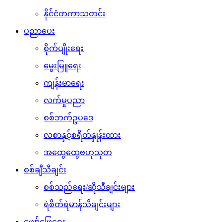
နိုင်ငံတကာသတင်း
ပညာပေး
စိုက်ပျိုးရေး
မွေးမြူရေး
ကျန်းမာရေး
လက်မှုပညာ
စစ်ဘက်ဥပဒေ
လစာနှင့်စရိတ်နှုန်းထား
အထွေထွေဗဟုသုတ
စစ်ချီသီချင်း
စစ်သည်ရေး/ဆိုသီချင်းများ
ရဲစိတ်ရဲမာန်သီချင်းများ
ဖျော်ဖြေရေး