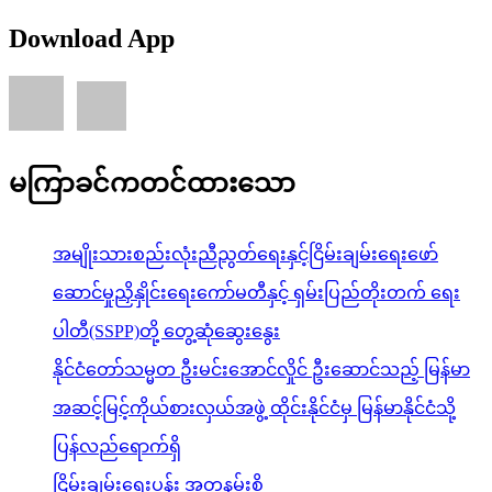
အမျိုးသားစည်းလုံးညီညွတ်ရေးနှင့်ငြိမ်းချမ်းရေးဖော်
ဆောင်မှုညှိနှိုင်းရေးကော်မတီနှင့် ရှမ်းပြည်တိုးတက် ရေး
ပါတီ(SSPP)တို့ တွေ့ဆုံဆွေးနွေး
နိုင်ငံတော်သမ္မတ ဦးမင်းအောင်လှိုင် ဦးဆောင်သည့် မြန်မာ
အဆင့်မြင့်ကိုယ်စားလှယ်အဖွဲ့ ထိုင်းနိုင်ငံမှ မြန်မာနိုင်ငံသို့
ပြန်လည်ရောက်ရှိ
ငြိမ်းချမ်းရေးပန်း အတူနမ်းစို့
Hyundai ASEAN Championship 2026 အမျိုးသားဘောလုံး
ပြိုင်ပွဲ၊ အုပ်စုအဆင့် မြန်မာအသင်းနှင့် ထိုင်းအသင်း
ယှဉ်ပြိုင်မှု တိုက်ရိုက်ထုတ်လွှင့်မည်
လေးမျက်နှာမြို့နယ်၊ ဟင်္သာတမြို့နယ်၊ ရေကြည်မြို့နယ်နှင့်
ကျုံပျော်မြို့နယ်တို့တွင် ရေကြီးရေလျှံမှုများကြောင့် ကူညီ