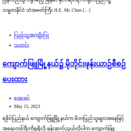
ကျောက်ဖြူမြို့နယ်၌ မိုဘိုင်းဖုန်းယာဉ်စီစဉ်
ပေးထား
အေးခင်
May 15, 2023
ရခိုင်ပြည်နယ် ကျောက်ဖြူမြို့နယ်က မိဘပြည်သူများအနေဖြင့်
အရေးတကြီးကိစ္စရှိလို့ ဖုန်းဆက်သွယ်လိုပါက ကျောက်ဖြူ
ဟိုတယ်ရှေ့ မိုဘိုင်းဖုန်းယာဉ်တွင် လာရောက်ဆက်သွယ်နိုင်
ကြောင်းနှင့် ပုံမှန်ဖုန်းလိုင်းမရမချင်း ယခုလို mobile station
ဆောင်ရွက်ပေးထားမည်ဖြစ်ကြောင်း သတင်းကောင်းပါးလိုက်ပါ
တယ်နော်။