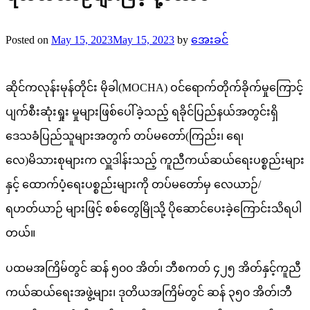
Posted on
May 15, 2023
May 15, 2023
by
အေးခင်
ဆိုင်ကလုန်းမုန်တိုင်း မိုခါ(MOCHA) ဝင်ရောက်တိုက်ခိုက်မှုကြောင့်
ပျက်စီးဆုံးရှုး မှုများဖြစ်ပေါ်ခဲ့သည့် ရခိုင်ပြည်နယ်အတွင်းရှိ
ဒေသခံပြည်သူများအတွက် တပ်မတော်(ကြည်း၊ ရေ၊
လေ)မိသားစုများက လှူဒါန်းသည့် ကူညီကယ်ဆယ်ရေးပစ္စည်းများ
နှင့် ထောက်ပံ့ရေးပစ္စည်းများကို တပ်မတော်မှ လေယာဉ်/
ရဟတ်ယာဉ် များဖြင့် စစ်တွေမြိုသို့ ပိုဆောင်ပေးခဲ့ကြောင်းသိရပါ
တယ်။
ပထမအကြိမ်တွင် ဆန် ၅၀၀ အိတ်၊ ဘီစကတ် ၄၂၅ အိတ်နှင့်ကူညီ
ကယ်ဆယ်ရေးအဖွဲ့များ၊ ဒုတိယအကြိမ်တွင် ဆန် ၃၅၀ အိတ်၊ဘီ