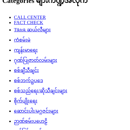
ဂုဏ်ပြုဇာတ်လမ်းများ
စစ်ချီသီချင်း
စစ်ဘက်ဥပဒေ
စစ်သည်ရေး/ဆိုသီချင်းများ
စိုက်ပျိုးရေး
ဆောင်းပါး/မဂ္ဂဇင်းများ
ဉာဏ်စမ်းပဟေဠိ
တန်ပြန်သတင်း
တိုက်ပွဲသတင်း
ထူးထူးခြားခြား Facebook သတင်းများ
ထောက်ခံအားပေးမှု
နိုင်ငံတကာသတင်း
ပညာပေး