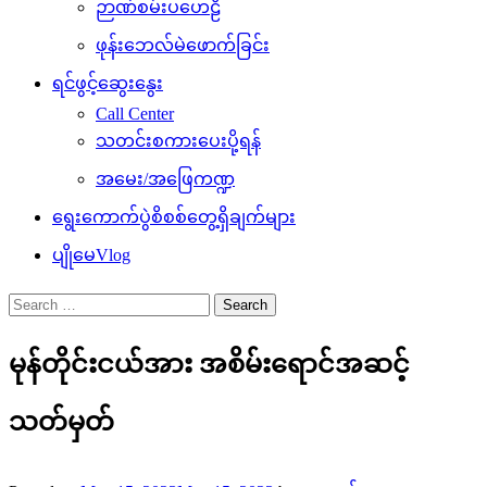
ဉာဏ်စမ်းပဟေဠိ
ဖုန်းဘေလ်မဲဖောက်ခြင်း
ရင်ဖွင့်ဆွေးနွေး
Call Center
သတင်းစကားပေးပို့ရန်
အမေး/အဖြေကဏ္ဍ
ရွေးကောက်ပွဲစိစစ်တွေ့ရှိချက်များ
ပျိုမေVlog
Search
for:
မုန်တိုင်းငယ်အား အစိမ်းရောင်အဆင့်
သတ်မှတ်