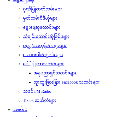
ဂုဏ်ပြုဇာတ်လမ်းများ
မှတ်တမ်းဗီဒီယိုများ
မွေးနေ့ဆုတောင်းများ
သီချင်းတောင်းဆိုခြင်းများ
ဝတ္ထု/ကာတွန်း/ကဗျာများ
ဆောင်းပါး/မဂ္ဂဇင်းများ
ပေါ်ပြူလာသတင်းများ
အနုပညာရှင်သတင်းများ
ထူးထူးခြားခြား Facebook သတင်းများ
သဇင် FM Radio
Tiktok ဆယ်လီများ
ကံစမ်းမဲ