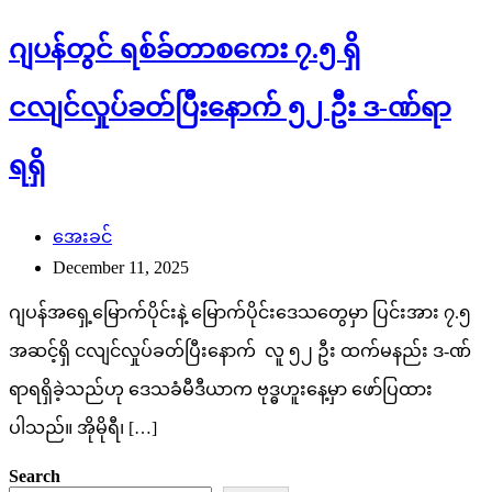
ဂျပန်တွင် ရစ်ခ်တာစကေး ၇.၅ ရှိ
ငလျင်လှုပ်ခတ်ပြီးနောက် ၅၂ ဦး ဒ-ဏ်ရာ
ရရှိ
အေးခင်
December 11, 2025
ဂျပန်အရှေ့မြောက်ပိုင်းနဲ့ မြောက်ပိုင်းဒေသတွေမှာ ပြင်းအား ၇.၅
အဆင့်ရှိ ငလျင်လှုပ်ခတ်ပြီးနောက် လူ ၅၂ ဦး ထက်မနည်း ဒ-ဏ်
ရာရရှိခဲ့သည်ဟု ဒေသခံမီဒီယာက ဗုဒ္ဓဟူးနေ့မှာ ဖော်ပြထား
ပါသည်။ အိုမိုရီ၊ […]
Search