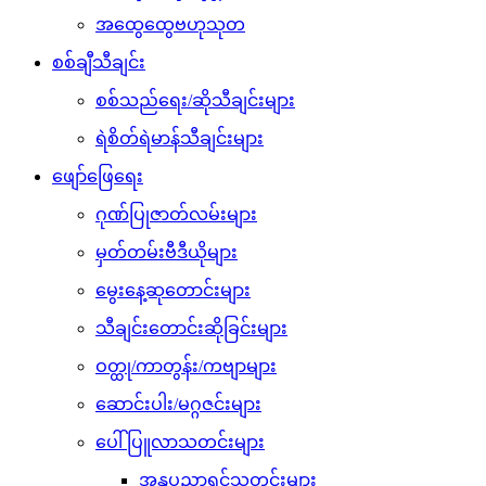
အထွေထွေဗဟုသုတ
စစ်ချီသီချင်း
စစ်သည်ရေး/ဆိုသီချင်းများ
ရဲစိတ်ရဲမာန်သီချင်းများ
ဖျော်ဖြေရေး
ဂုဏ်ပြုဇာတ်လမ်းများ
မှတ်တမ်းဗီဒီယိုများ
မွေးနေ့ဆုတောင်းများ
သီချင်းတောင်းဆိုခြင်းများ
ဝတ္ထု/ကာတွန်း/ကဗျာများ
ဆောင်းပါး/မဂ္ဂဇင်းများ
ပေါ်ပြူလာသတင်းများ
အနုပညာရှင်သတင်းများ