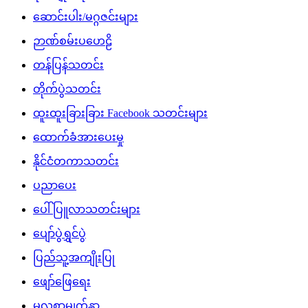
ဆောင်းပါး/မဂ္ဂဇင်းများ
ဉာဏ်စမ်းပဟေဠိ
တန်ပြန်သတင်း
တိုက်ပွဲသတင်း
ထူးထူးခြားခြား Facebook သတင်းများ
ထောက်ခံအားပေးမှု
နိုင်ငံတကာသတင်း
ပညာပေး
ပေါ်ပြူလာသတင်းများ
ပျော်ပွဲရွှင်ပွဲ
ပြည်သူ့အကျိုးပြု
ဖျော်ဖြေရေး
မူလစာမျက်နှာ