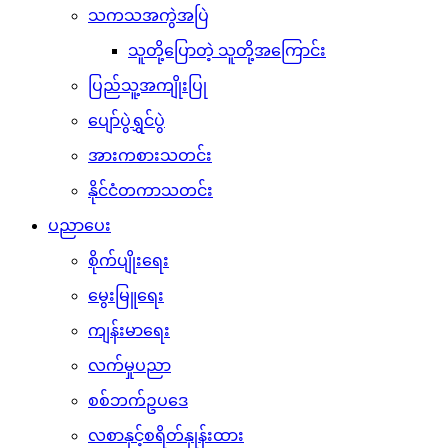
သကသအကွဲအပြဲ
သူတို့ပြောတဲ့ သူတို့အကြောင်း
ပြည်သူ့အကျိုးပြု
ပျော်ပွဲရွှင်ပွဲ
အားကစားသတင်း
နိုင်ငံတကာသတင်း
ပညာပေး
စိုက်ပျိုးရေး
မွေးမြူရေး
ကျန်းမာရေး
လက်မှုပညာ
စစ်ဘက်ဥပဒေ
လစာနှင့်စရိတ်နှုန်းထား