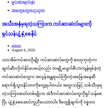
မူလစာမျက်နှာ
အထွေထွေဗဟုသုတ
အသီးအနှံမှရတဲ့သကြားက ကင်ဆာဆဲလ်များကို
ရှင်သန်ပျံ့နှံ့စေနိုင်
admin
August 6, 2026
သားအိမ်ကင်ဆာလိုမျိုး ကင်ဆာဆဲလ်တွေကို ဓာတုကုထုံးက
ဖျက်ဆီးလိုက်နိုင်ပေမယ့်လည်း တချို့မပျက်စီးဘဲကျန်ရစ်ခဲ့တဲ့
ကင်ဆာဆဲလ်တွေက အလွန်အန္တရာယ်ကြီးတဲ့အခြေအနေဆီ
ရောက်ရှိသွားနိုင်တာကိုတွေ့ရပါတယ်။ အထူးသဖြင့် သစ်သီးမှရ
တဲ့သကြားဓာတ်တစ်မျိုးက အဲဒီကင်ဆာဆဲလ်တွေကိုရှင်သန်စေ
ပြီး ပျံ့နှံ့စေအောင်ကူညီပေးတာပါ။ ဒီတွေ့ရှိချက်ကို ဝစ္စတာ