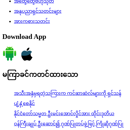
အထွေထွေဗဟုသုတ
အနုပညာရှင်သတင်းများ
အားကစားသတင်း
Download App
မကြာခင်ကတင်ထားသော
အသီးအနှံမှရတဲ့သကြားက ကင်ဆာဆဲလ်များကို ရှင်သန်
ပျံ့နှံ့စေနိုင်
နိုင်ငံတော်သမ္မတ ဦးမင်းအောင်လှိုင်အား ထိုင်းဒုတိယ
ဝန်ကြီးချုပ် ဦးဆောင်၍ ဂုဏ်ပြုတပ်ဖွဲ့ဖြင့် ကြိုဆိုဂုဏ်ပြု