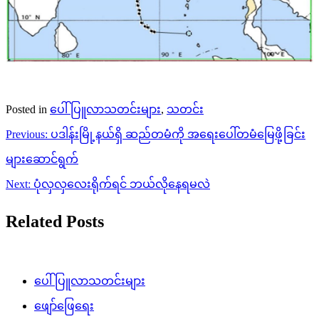
Posted in
ပေါ်ပြူလာသတင်းများ
,
သတင်း
Post
Previous:
ပဒါန်းမြို့နယ်ရှိ ဆည်တမံကို အရေးပေါ်တမံမြေဖို့ခြင်း
navigation
များဆောင်ရွက်
Next:
ပုံလှလှလေးရိုက်ရင် ဘယ်လိုနေရမလဲ
Related Posts
ပေါ်ပြူလာသတင်းများ
ဖျော်ဖြေရေး