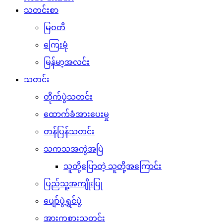
သတင်းစာ
မြဝတီ
ကြေးမုံ
မြန်မာ့အလင်း
သတင်း
တိုက်ပွဲသတင်း
ထောက်ခံအားပေးမှု
တန်ပြန်သတင်း
သကသအကွဲအပြဲ
သူတို့ပြောတဲ့ သူတို့အကြောင်း
ပြည်သူ့အကျိုးပြု
ပျော်ပွဲရွှင်ပွဲ
အားကစားသတင်း