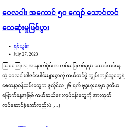
ဝေလငါး အကောင် ၅၀ ကျော် သောင်တင်
သေဆုံးမှုဖြစ်ပွား
ရှင်ယွန်း
July 27, 2023
သြစတြေးလျအနောက်ပိုင်းက ကမ်းခြေတစ်ခုမှာ သောင်တင်နေ
တဲ့ ဝေလငါးဒါဇင်ပေါင်းများစွာကို ကယ်တင်ဖို့ ကျွမ်းကျင်သူတွေနဲ့
စေတနာ့ဝန်ထမ်းတွေက ဇူလိုင်လ ၂၆ ရက် ဗုဒ္ဓဟူးနေ့မှာ ဒုတိယ
မြောက်နေ့အဖြစ် ကယ်ဆယ်ရေးလုပ်ငန်းတွေကို အားထုတ်
လုပ်ဆောင်ခဲ့သော်လည်းပဲ […]