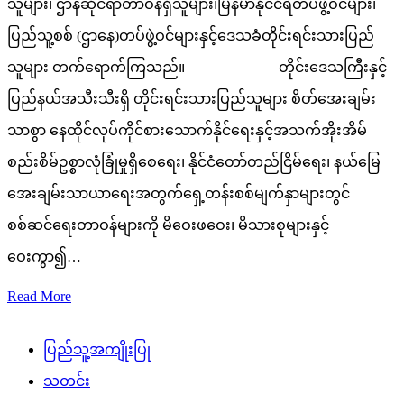
သူများ၊ ဌာနဆိုင်ရာတာဝန်ရှိသူများ၊မြန်မာနိုင်ငံရဲတပ်ဖွဲ့ဝင်များ၊
ပြည်သူ့စစ် (ဌာနေ)တပ်ဖွဲ့ဝင်များနှင့်ဒေသခံတိုင်းရင်းသားပြည်
သူများ တက်ရောက်ကြသည်။ တိုင်းဒေသကြီးနှင့်
ပြည်နယ်အသီးသီးရှိ တိုင်းရင်းသားပြည်သူများ စိတ်အေးချမ်း
သာစွာ နေထိုင်လုပ်ကိုင်စားသောက်နိုင်ရေးနှင့်အသက်အိုးအိမ်
စည်းစိမ်ဥစ္စာလုံခြုံမှုရှိစေရေး၊ နိုင်ငံတော်တည်ငြိမ်ရေး၊ နယ်မြေ
အေးချမ်းသာယာရေးအတွက်ရှေ့တန်းစစ်မျက်နှာများတွင်
စစ်ဆင်ရေးတာဝန်များကို မိဝေးဖဝေး၊ မိသားစုများနှင့်
ဝေးကွာ၍…
Read More
ပြည်သူ့အကျိုးပြု
သတင်း