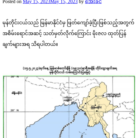
Posted on
May 15, 2023
May 15, 2023
by
အေးခင်
မုန်တိုင်းငယ်သည် မြန်မာနိုင်ငံမှ ဖြတ်ကျော်ခဲ့ပြီးဖြစ်သည့်အတွက်
အစိမ်းရောင်အဆင့် သတ်မှတ်လိုက်ကြောင်း မိုးဇလ ထုတ်ပြန်
ချက်များအရ သိရပါတယ်။