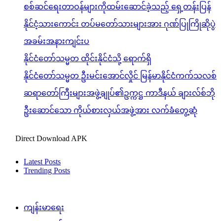
စစ်ဆင်ရေးတာဝန်များကိုထမ်းဆောင်ခဲ့သည့် ရှေ့တန်းပြန်
နိုင်ငံ့သားကောင်း တပ်မတော်သားများအား ဂုဏ်ပြုကြိုဆိုပွဲ
အခမ်းအနားကျင်းပ
နိုင်ငံတော်သမ္မတ ထိုင်းနိုင်ငံသို့ ရောက်ရှိ
နိုင်ငံတော်သမ္မတ ဦးမင်းအောင်လှိုင် မြန်မာနိုင်ငံကက်သလစ်
ဆရာတော်ကြီးများအဖွဲ့ချုပ်၏ဥက္ကဋ္ဌ ကာဒီနယ် ချားလ်စ်ဘို
ဦးဆောင်သော ကိုယ်စားလှယ်အဖွဲ့အား လက်ခံတွေ့ဆုံ
Direct Download APK
Latest Posts
Trending Posts
ကျန်းမာရေး