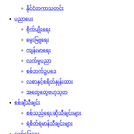
နိုင်ငံတကာသတင်း
ပညာပေး
စိုက်ပျိုးရေး
မွေးမြူရေး
ကျန်းမာရေး
လက်မှုပညာ
စစ်ဘက်ဥပဒေ
လစာနှင့်စရိတ်နှုန်းထား
အထွေထွေဗဟုသုတ
စစ်ချီသီချင်း
စစ်သည်ရေး/ဆိုသီချင်းများ
ရဲစိတ်ရဲမာန်သီချင်းများ
ဖျော်ဖြေရေး