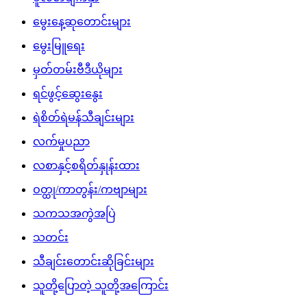
မွေးနေ့ဆုတောင်းများ
မွေးမြူရေး
မှတ်တမ်းဗီဒီယိုများ
ရင်ဖွင့်ဆွေးနွေး
ရဲစိတ်ရဲမန်သီချင်းများ
လက်မှုပညာ
လစာနှင့်စရိတ်နှုန်းထား
ဝတ္ထု/ကာတွန်း/ကဗျာများ
သကသအကွဲအပြဲ
သတင်း
သီချင်းတောင်းဆိုခြင်းများ
သူတို့ပြောတဲ့ သူတို့အကြောင်း