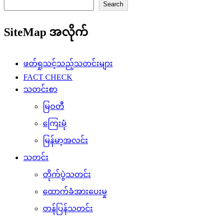
Search
SiteMap အလိုက်
ဖတ်ရှုသင့်သည့်သတင်းများ
FACT CHECK
သတင်းစာ
မြဝတီ
ကြေးမုံ
မြန်မာ့အလင်း
သတင်း
တိုက်ပွဲသတင်း
ထောက်ခံအားပေးမှု
တန်ပြန်သတင်း