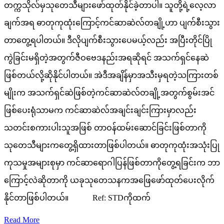
တက္ကသိုလ်မှသုတေသီများဖော်ထုတ်နိုင်ခဲ့တာပါ။ သူတို့ရဲ့လေ့လာ
ချက်အရ ဓာတုကုထုံးကြောင့်ကင်ဆာဆဲလ်တချို့ဟာ ပျက်စီးသွား
တာတွေ့ရပါတယ်။ ဒီလိုပျက်စီးသွားပေမယ့်လည်း အပြီးတိုင်ပြို
ကွဲခြင်းမရှိတဲ့အတွက်ဇီဝဗေဒနည်းအရဆိုရင် အသက်ရှင်နေဆဲ
ဖြစ်တယ်လို့ဆိုနိုင်ပါတယ်။ အဲဒီအချိန်မှာအသီးမှရတဲ့သကြားတစ်
မျိုးက အသက်ရှင်ဆဲဖြစ်တဲ့ကင်ဆာဆဲလ်တချို့အတွက်စွမ်းအင်
ဖြစ်ပေးရုံသာမက ကင်ဆာဆဲလ်အချင်းချင်းကြားမှာလည်း
သတင်းစကားပါးသူအဖြစ် တာဝန်ထမ်းဆောင်ခြင်းဖြစ်တာကို
သုတေသီများကတွေ့ရှိထားတာဖြစ်ပါတယ်။ ဓာတုကုထုံးအသုံးပြု
ကုသမှုအများစုမှာ ကင်ဆာရောဂါပြန်ဖြစ်တာကိုတွေ့ရခြင်းက ဘာ
ကြောင့်လဲဆိုတာကို ယခုသုတေသနကအဖြေဖော်ထုတ်ပေးလိုက်
နိုင်တာဖြစ်ပါတယ်။ Ref: STDကိုထက်
Read More