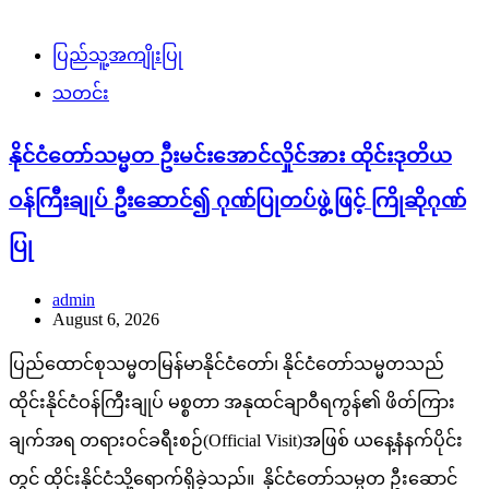
ပြည်သူ့အကျိုးပြု
သတင်း
နိုင်ငံတော်သမ္မတ ဦးမင်းအောင်လှိုင်အား ထိုင်းဒုတိယ
ဝန်ကြီးချုပ် ဦးဆောင်၍ ဂုဏ်ပြုတပ်ဖွဲ့ဖြင့် ကြိုဆိုဂုဏ်
ပြု
admin
August 6, 2026
ပြည်ထောင်စုသမ္မတမြန်မာနိုင်ငံတော်၊ နိုင်ငံတော်သမ္မတသည်
ထိုင်းနိုင်ငံဝန်ကြီးချုပ် မစ္စတာ အနုထင်ချာဝီရကွန်၏ ဖိတ်ကြား
ချက်အရ တရားဝင်ခရီးစဉ်(Official Visit)အဖြစ် ယနေ့နံနက်ပိုင်း
တွင် ထိုင်းနိုင်ငံသို့ရောက်ရှိခဲ့သည်။ နိုင်ငံတော်သမ္မတ ဦးဆောင်