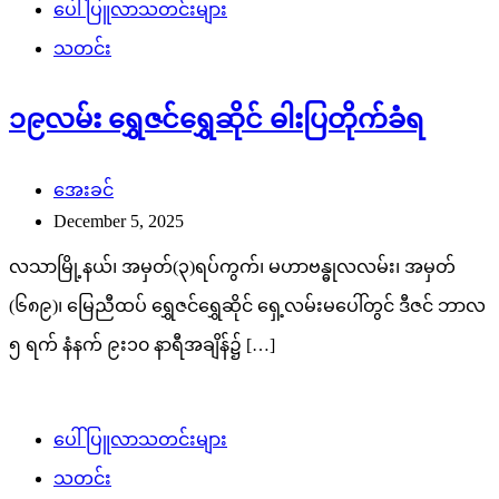
ပေါ်ပြူလာသတင်းများ
သတင်း
၁၉လမ်း ရွှေဇင်ရွှေဆိုင် ဓါးပြတိုက်ခံရ
အေးခင်
December 5, 2025
လသာမြို့နယ်၊ အမှတ်(၃)ရပ်ကွက်၊ မဟာဗန္ဓုလလမ်း၊ အမှတ်
(၆၈၉)၊ မြေညီထပ် ရွှေဇင်ရွှေဆိုင် ရှေ့လမ်းမပေါ်တွင် ဒီဇင် ဘာလ
၅ ရက် နံနက် ၉း၁၀ နာရီအချိန်၌ […]
ပေါ်ပြူလာသတင်းများ
သတင်း