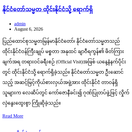
နိုင်ငံတော်သမ္မတ ထိုင်းနိုင်ငံသို့ ရောက်ရှိ
admin
August 6, 2026
ပြည်ထောင်စုသမ္မတမြန်မာနိုင်ငံတော်၊ နိုင်ငံတော်သမ္မတသည်
ထိုင်းနိုင်ငံဝန်ကြီးချုပ် မစ္စတာ အနုထင် ချာဝီရကွန်၏ ဖိတ်ကြား
ချက်အရ တရားဝင်ခရီးစဉ် (Official Visit)အဖြစ် ယနေ့နံနက်ပိုင်း
တွင် ထိုင်းနိုင်ငံသို့ ရောက်ရှိခဲ့သည်။ နိုင်ငံတော်သမ္မတ ဦးဆောင်
သည့် အဆင့်မြင့်ကိုယ်စားလှယ်အဖွဲ့အား ထိုင်းနိုင်ငံ တာဝန်ရှိ
သူများက လေဆိပ်တွင် ကော်ဇောနီခင်း၍ ဂုဏ်ပြုတပ်ဖွဲ့ဖြင့် လှိုက်
လှဲနွေးထွေးစွာ ကြိုဆိုခဲ့သည်။
Read More