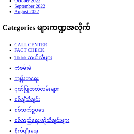
October 2022
September 2022
August 2022
Categories များကဏ္ဍအလိုက်
CALL CENTER
FACT CHECK
Tiktok ဆယ်လီများ
ကံစမ်းမဲ
ကျန်းမာရေး
ဂုဏ်ပြုဇာတ်လမ်းများ
စစ်ချီသီချင်း
စစ်ဘက်ဥပဒေ
စစ်သည်ရေး/ဆိုသီချင်းများ
စိုက်ပျိုးရေး