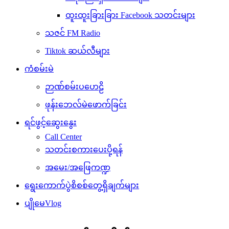
ထူးထူးခြားခြား Facebook သတင်းများ
သဇင် FM Radio
Tiktok ဆယ်လီများ
ကံစမ်းမဲ
ဉာဏ်စမ်းပဟေဠိ
ဖုန်းဘေလ်မဲဖောက်ခြင်း
ရင်ဖွင့်ဆွေးနွေး
Call Center
သတင်းစကားပေးပို့ရန်
အမေး/အဖြေကဏ္ဍ
ရွေးကောက်ပွဲစိစစ်တွေ့ရှိချက်များ
ပျိုမေVlog