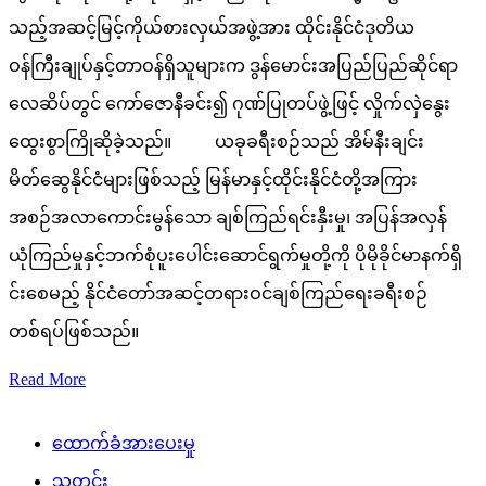
သည့်အဆင့်မြင့်ကိုယ်စားလှယ်အဖွဲ့အား ထိုင်းနိုင်ငံဒုတိယ
ဝန်ကြီးချုပ်နှင့်တာဝန်ရှိသူများက ဒွန်မောင်းအပြည်ပြည်ဆိုင်ရာ
လေဆိပ်တွင် ကော်ဇောနီခင်း၍ ဂုဏ်ပြုတပ်ဖွဲ့ဖြင့် လှိုက်လှဲနွေး
ထွေးစွာကြိုဆိုခဲ့သည်။ ယခုခရီးစဉ်သည် အိမ်နီးချင်း
မိတ်ဆွေနိုင်ငံများဖြစ်သည့် မြန်မာနှင့်ထိုင်းနိုင်ငံတို့အကြား
အစဉ်အလာကောင်းမွန်သော ချစ်ကြည်ရင်းနှီးမှု၊ အပြန်အလှန်
ယုံကြည်မှုနှင့်ဘက်စုံပူးပေါင်းဆောင်ရွက်မှုတို့ကို ပိုမိုခိုင်မာနက်ရှိ
င်းစေမည့် နိုင်ငံတော်အဆင့်တရားဝင်ချစ်ကြည်ရေးခရီးစဉ်
တစ်ရပ်ဖြစ်သည်။
Read More
ထောက်ခံအားပေးမှု
သတင်း