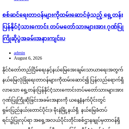
စစ်ဆင်ရေးတာဝန်များကိုထမ်းဆောင်ခဲ့သည့် ရှေ့တန်း
ပြန်နိုင်ငံ့သားကောင်း တပ်မတော်သားများအား ဂုဏ်ပြု
ကြိုဆိုပွဲအခမ်းအနားကျင်းပ
admin
August 6, 2026
နိုင်ငံတော်တည်ငြိမ်ရေးနှင့်နယ်မြေအေးချမ်းသာယာရေးအတွက်
နယ်မြေလုံခြုံရေးတာဝန်များကိုထမ်းဆောင်၍ ပြန်လည်ရောက်ရှိ
လာသော ရှေ့တန်းပြန်နိုင်ငံ့သားကောင်းတပ်မတော်သားများအား
ဂုဏ်ပြုကြိုဆိုခြင်းအခမ်းအနားကို ယနေ့နံနက်ပိုင်းတွင်
ရှမ်းပြည်နယ်(တောင်ပိုင်း)၊ မိုးနဲမြို့နယ်ရှိ နယ်မြေခံတပ်
ရင်း၌ပြုလုပ်ရာ အရှေ့အလယ်ပိုင်းတိုင်းစစ်ဌာနချုပ်မှတာဝန်ရှိ