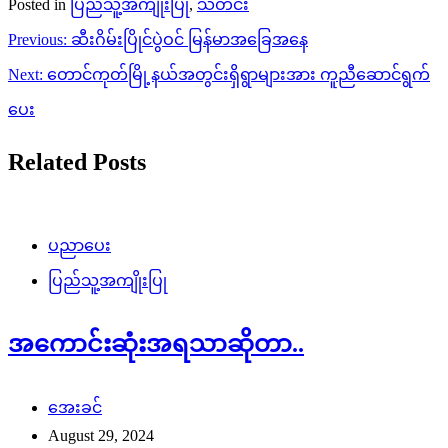
Posted in
ပြည်သူ့အကျိုးပြု
,
သတင်း
Post
Previous:
ဆီးဂိမ်းပြိုင်ပွဲဝင် မြန်မာအခြေအနေ
navigation
Next:
တောင်ကုတ်မြို့နယ်အတွင်းရှိရွာများအား ကူညီဆောင်ရွက်
ပေး
Related Posts
ပညာပေး
ပြည်သူ့အကျိုးပြု
အကောင်းဆုံးအရသာဆိုတာ..
အေးခင်
August 29, 2024