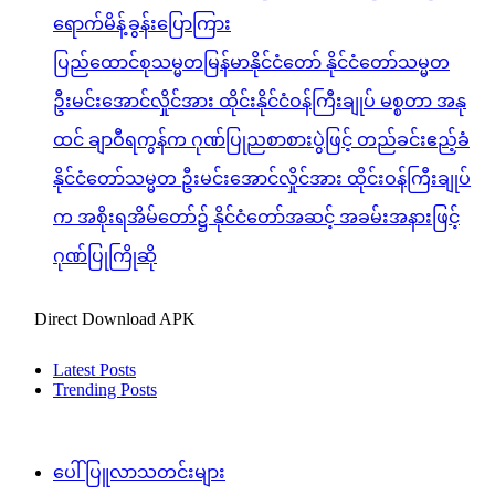
ရောက်မိန့်ခွန်းပြောကြား
ပြည်ထောင်စုသမ္မတမြန်မာနိုင်ငံတော် နိုင်ငံတော်သမ္မတ
ဦးမင်းအောင်လှိုင်အား ထိုင်းနိုင်ငံဝန်ကြီးချုပ် မစ္စတာ အနု
ထင် ချာဝီရကွန်က ဂုဏ်ပြုညစာစားပွဲဖြင့် တည်ခင်းဧည့်ခံ
နိုင်ငံတော်သမ္မတ ဦးမင်းအောင်လှိုင်အား ထိုင်းဝန်ကြီးချုပ်
က အစိုးရအိမ်တော်၌ နိုင်ငံတော်အဆင့် အခမ်းအနားဖြင့်
ဂုဏ်ပြုကြိုဆို
Direct Download APK
Latest Posts
Trending Posts
ပေါ်ပြူလာသတင်းများ