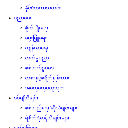
နိုင်ငံတကာသတင်း
ပညာပေး
စိုက်ပျိုးရေး
မွေးမြူရေး
ကျန်းမာရေး
လက်မှုပညာ
စစ်ဘက်ဥပဒေ
လစာနှင့်စရိတ်နှုန်းထား
အထွေထွေဗဟုသုတ
စစ်ချီသီချင်း
စစ်သည်ရေး/ဆိုသီချင်းများ
ရဲစိတ်ရဲမာန်သီချင်းများ
ဖျော်ဖြေရေး