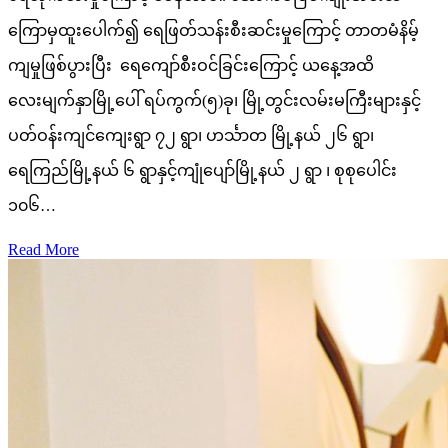
ကြောမှထူးပေါက်၍ ရေဖြတ်သန်းစီးဆင်းမှုကြောင့် တာတမံနိမ့်
ကျမှုဖြစ်ပွားပြီး ရေကျော်စီးဝင်ခြင်းကြောင့် ယနေ့အထိ
လေးမျက်နှာမြို့ပေါ် ရပ်ကွက်(၅)ခု၊ မြို့တွင်းလမ်းမကြီးများနှင့်
ပတ်ဝန်းကျင်ကျေးရွာ ၇၂ ရွာ၊ ဟင်္သာတ မြို့နယ် ၂၆ ရွာ၊
ရေကြည်မြို့နယ် ၆ ရွာနှင့်ကျုံပျော်မြို့နယ် ၂ ရွာ ၊ စုစုပေါင်း
၁၀၆…
Read More