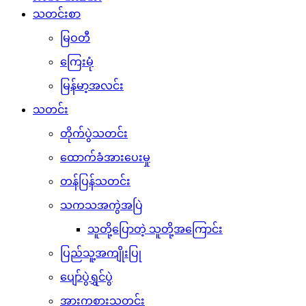
သတင်းစာ
မြဝတီ
ကြေးမုံ
မြန်မာ့အလင်း
သတင်း
တိုက်ပွဲသတင်း
ထောက်ခံအားပေးမှု
တန်ပြန်သတင်း
သကသအကွဲအပြဲ
သူတို့ပြောတဲ့ သူတို့အကြောင်း
ပြည်သူ့အကျိုးပြု
ပျော်ပွဲရွှင်ပွဲ
အားကစားသတင်း