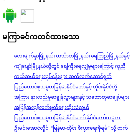
မကြာခင်ကတင်ထားသော
လေးမျက်နှာမြို့နယ်၊ ဟင်္သာတမြို့နယ်၊ ရေကြည်မြို့နယ်နှင့်
ကျုံပျော်မြို့နယ်တို့တွင် ရေကြီးရေလျှံမှုများကြောင့် ကူညီ
ကယ်ဆယ်ရေးလုပ်ငန်းများ ဆက်လက်ဆောင်ရွက်
ပြည်ထောင်စုသမ္မတမြန်မာနိုင်ငံတော်နှင့် ထိုင်းနိုင်ငံတို့
အကြား နားလည်မှုစာချွန်လွှာများနှင့် သဘောတူစာချုပ်များ
အပြန်အလှန်လက်မှတ်ရေးထိုးလဲလှယ်
ပြည်ထောင်စုသမ္မတမြန်မာနိုင်ငံတော် နိုင်ငံတော်သမ္မတ
ဦးမင်းအောင်လှိုင် “မြန်မာ-ထိုင်း စီးပွားရေးဖိုရမ်” သို့ တက်