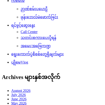
ကံစမ်းမဲ
ဉာဏ်စမ်းပဟေဠိ
ဖုန်းဘေလ်မဲဖောက်ခြင်း
ရင်ဖွင့်ဆွေးနွေး
Call Center
သတင်းစကားပေးပို့ရန်
အမေး/အဖြေကဏ္ဍ
ရွေးကောက်ပွဲစိစစ်တွေ့ရှိချက်များ
ပျိုမေVlog
Archives များနှစ်အလိုက်
August 2026
July 2026
June 2026
May 2026