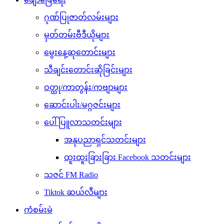
ဂုဏ်ပြုဇာတ်လမ်းများ
မှတ်တမ်းဗီဒီယိုများ
မွေးနေ့ဆုတောင်းများ
သီချင်းတောင်းဆိုခြင်းများ
ဝတ္ထု/ကာတွန်း/ကဗျာများ
ဆောင်းပါး/မဂ္ဂဇင်းများ
ပေါ်ပြူလာသတင်းများ
အနုပညာရှင်သတင်းများ
ထူးထူးခြားခြား Facebook သတင်းများ
သဇင် FM Radio
Tiktok ဆယ်လီများ
ကံစမ်းမဲ