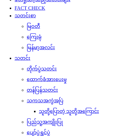
FACT CHECK
သတင်းစာ
မြဝတီ
ကြေးမုံ
မြန်မာ့အလင်း
သတင်း
တိုက်ပွဲသတင်း
ထောက်ခံအားပေးမှု
တန်ပြန်သတင်း
သကသအကွဲအပြဲ
သူတို့ပြောတဲ့ သူတို့အကြောင်း
ပြည်သူ့အကျိုးပြု
ပျော်ပွဲရွှင်ပွဲ