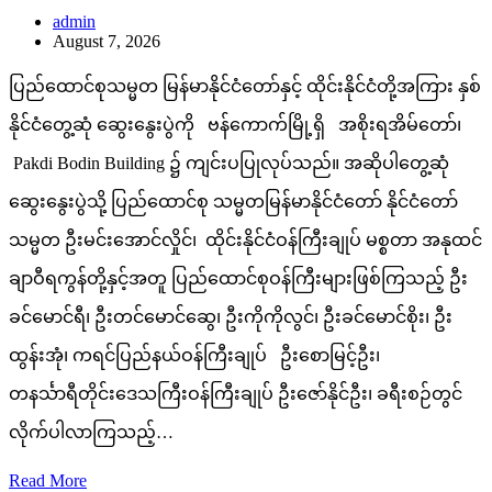
admin
August 7, 2026
ပြည်ထောင်စုသမ္မတ မြန်မာနိုင်ငံတော်နှင့် ထိုင်းနိုင်ငံတို့အကြား နှစ်
နိုင်ငံတွေ့ဆုံ ဆွေးနွေးပွဲကို ဗန်ကောက်မြို့ရှိ အစိုးရအိမ်တော်၊
Pakdi Bodin Building ၌ ကျင်းပပြုလုပ်သည်။ အဆိုပါတွေ့ဆုံ
ဆွေးနွေးပွဲသို့ ပြည်ထောင်စု သမ္မတမြန်မာနိုင်ငံတော် နိုင်ငံတော်
သမ္မတ ဦးမင်းအောင်လှိုင်၊ ထိုင်းနိုင်ငံဝန်ကြီးချုပ် မစ္စတာ အနုထင်
ချာဝီရကွန်တို့နှင့်အတူ ပြည်ထောင်စုဝန်ကြီးများဖြစ်ကြသည့် ဦး
ခင်မောင်ရီ၊ ဦးတင်မောင်ဆွေ၊ ဦးကိုကိုလွင်၊ ဦးခင်မောင်စိုး၊ ဦး
ထွန်းအုံ၊ ကရင်ပြည်နယ်ဝန်ကြီးချုပ် ဦးစောမြင့်ဦး၊
တနင်္သာရီတိုင်းဒေသကြီးဝန်ကြီးချုပ် ဦးဇော်နိုင်ဦး၊ ခရီးစဉ်တွင်
လိုက်ပါလာကြသည့်…
Read More