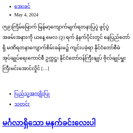
အေးခင်
May 4, 2024
(၅၉)ကြိမ်မြောက် မြန်မာ့ကျောက်မျက်ရတနာပြပွဲ ဖွင့်ပွဲ
အခမ်းအနားကို ယနေ့ မေလ (၃) ရက် နံနက်ပိုင်းတွင် နေပြည်တော်
ရှိ မဏိရတနာကျောက်စိမ်းခန်းမ၌ ကျင်းပခဲ့ရာ နိုင်ငံတော်စီမံ
အုပ်ချုပ်ရေးကောင်စီ ဥက္ကဋ္ဌ၊ နိုင်ငံတော်ဝန်ကြီးချုပ် ဗိုလ်ချုပ်မှူး
ကြီးမင်းအောင်လှိုင် […]
ပြည်သူ့အကျိုးပြု
သတင်း
မင်္ဂလာရှိသော မနက်ခင်းလေးပါ