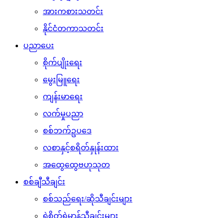
အားကစားသတင်း
နိုင်ငံတကာသတင်း
ပညာပေး
စိုက်ပျိုးရေး
မွေးမြူရေး
ကျန်းမာရေး
လက်မှုပညာ
စစ်ဘက်ဥပဒေ
လစာနှင့်စရိတ်နှုန်းထား
အထွေထွေဗဟုသုတ
စစ်ချီသီချင်း
စစ်သည်ရေး/ဆိုသီချင်းများ
ရဲစိတ်ရဲမာန်သီချင်းများ