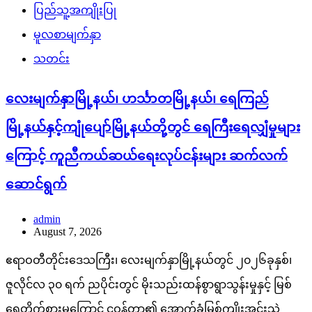
ပြည်သူ့အကျိုးပြု
မူလစာမျက်နှာ
သတင်း
လေးမျက်နှာမြို့နယ်၊ ဟင်္သာတမြို့နယ်၊ ရေကြည်
မြို့နယ်နှင့်ကျုံပျော်မြို့နယ်တို့တွင် ရေကြီးရေလျှံမှုများ
ကြောင့် ကူညီကယ်ဆယ်ရေးလုပ်ငန်းများ ဆက်လက်
ဆောင်ရွက်
admin
August 7, 2026
ဧရာဝတီတိုင်းဒေသကြီး၊ လေးမျက်နှာမြို့နယ်တွင် ၂၀၂၆ခုနှစ်၊
ဇူလိုင်လ ၃၀ ရက် ညပိုင်းတွင် မိုးသည်းထန်စွာရွာသွန်းမှုနှင့် မြစ်
ရေတိုက်စားမှုကြောင့် ငဝန်တာ၏ အောက်ခံမြစ်ကျိုးအင်းသဲ