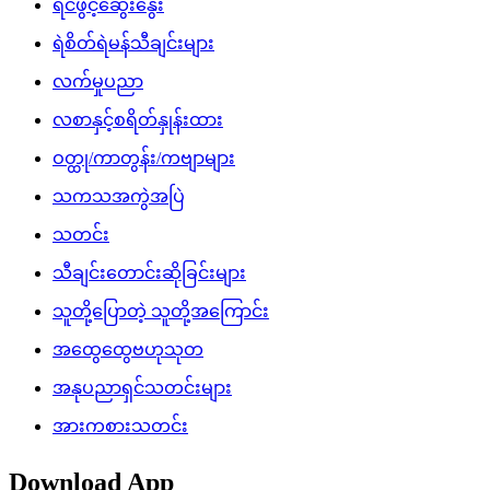
ရင်ဖွင့်ဆွေးနွေး
ရဲစိတ်ရဲမန်သီချင်းများ
လက်မှုပညာ
လစာနှင့်စရိတ်နှုန်းထား
ဝတ္ထု/ကာတွန်း/ကဗျာများ
သကသအကွဲအပြဲ
သတင်း
သီချင်းတောင်းဆိုခြင်းများ
သူတို့ပြောတဲ့ သူတို့အကြောင်း
အထွေထွေဗဟုသုတ
အနုပညာရှင်သတင်းများ
အားကစားသတင်း
Download App