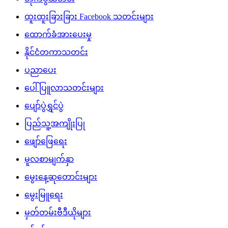
ထူးထူးခြားခြား Facebook သတင်းများ
ထောက်ခံအားပေးမှု
နိုင်ငံတကာသတင်း
ပညာပေး
ပေါ်ပြူလာသတင်းများ
ပျော်ပွဲရွှင်ပွဲ
ပြည်သူ့အကျိုးပြု
ဖျော်ဖြေရေး
မူလစာမျက်နှာ
မွေးနေ့ဆုတောင်းများ
မွေးမြူရေး
မှတ်တမ်းဗီဒီယိုများ