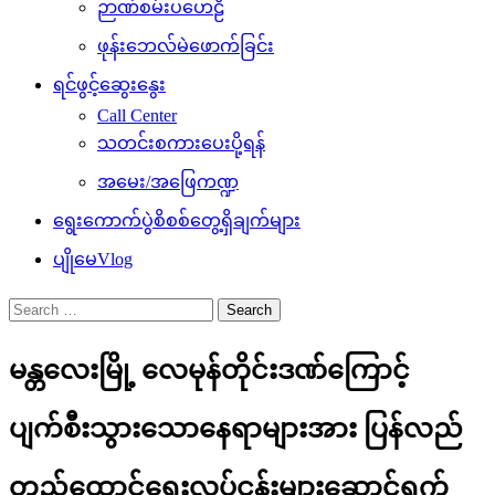
ဉာဏ်စမ်းပဟေဠိ
ဖုန်းဘေလ်မဲဖောက်ခြင်း
ရင်ဖွင့်ဆွေးနွေး
Call Center
သတင်းစကားပေးပို့ရန်
အမေး/အဖြေကဏ္ဍ
ရွေးကောက်ပွဲစိစစ်တွေ့ရှိချက်များ
ပျိုမေVlog
Search
for:
မန္တလေးမြို့ လေမုန်တိုင်းဒဏ်ကြောင့်
ပျက်စီးသွားသောနေရာများအား ပြန်လည်
တည်ထောင်ရေးလုပ်ငန်းများဆောင်ရွက်