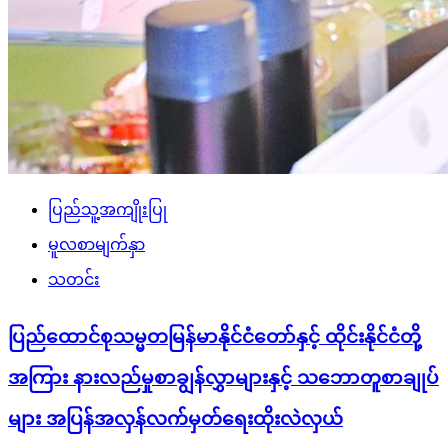
ပြည်သူ့အကျိုးပြု
မူလစာမျက်နှာ
သတင်း
ပြည်ထောင်စုသမ္မတမြန်မာနိုင်ငံတော်နှင့် ထိုင်းနိုင်ငံတို့
အကြား နားလည်မှုစာချွန်လွှာများနှင့် သဘောတူစာချုပ်
များ အပြန်အလှန်လက်မှတ်ရေးထိုးလဲလှယ်