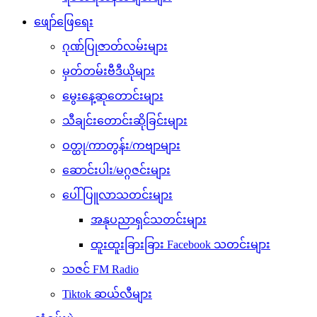
ဖျော်ဖြေရေး
ဂုဏ်ပြုဇာတ်လမ်းများ
မှတ်တမ်းဗီဒီယိုများ
မွေးနေ့ဆုတောင်းများ
သီချင်းတောင်းဆိုခြင်းများ
ဝတ္ထု/ကာတွန်း/ကဗျာများ
ဆောင်းပါး/မဂ္ဂဇင်းများ
ပေါ်ပြူလာသတင်းများ
အနုပညာရှင်သတင်းများ
ထူးထူးခြားခြား Facebook သတင်းများ
သဇင် FM Radio
Tiktok ဆယ်လီများ