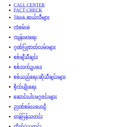
CALL CENTER
FACT CHECK
Tiktok ဆယ်လီများ
ကံစမ်းမဲ
ကျန်းမာရေး
ဂုဏ်ပြုဇာတ်လမ်းများ
စစ်ချီသီချင်း
စစ်ဘက်ဥပဒေ
စစ်သည်ရေး/ဆိုသီချင်းများ
စိုက်ပျိုးရေး
ဆောင်းပါး/မဂ္ဂဇင်းများ
ဉာဏ်စမ်းပဟေဠိ
တန်ပြန်သတင်း
တိုက်ပွဲသတင်း