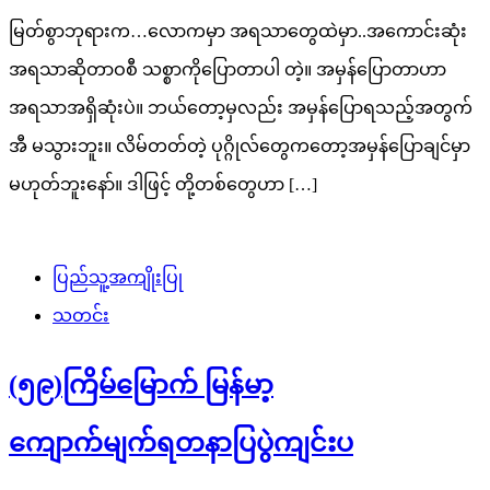
မြတ်စွာဘုရားက…လောကမှာ အရသာတွေထဲမှာ..အကောင်းဆုံး
အရသာဆိုတာဝစီ သစ္စာကိုပြောတာပါ တဲ့။ အမှန်ပြောတာဟာ
အရသာအရှိဆုံးပဲ။ ဘယ်တော့မှလည်း အမှန်ပြောရသည့်အတွက်
အီ မသွားဘူး။ လိမ်တတ်တဲ့ ပုဂ္ဂိုလ်တွေကတော့အမှန်ပြောချင်မှာ
မဟုတ်ဘူးနော်။ ဒါဖြင့် တို့တစ်တွေဟာ […]
ပြည်သူ့အကျိုးပြု
သတင်း
(၅၉)ကြိမ်မြောက် မြန်မာ့
ကျောက်မျက်ရတနာပြပွဲကျင်းပ