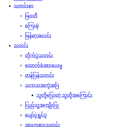
သတင်းစာ
မြဝတီ
ကြေးမုံ
မြန်မာ့အလင်း
သတင်း
တိုက်ပွဲသတင်း
ထောက်ခံအားပေးမှု
တန်ပြန်သတင်း
သကသအကွဲအပြဲ
သူတို့ပြောတဲ့ သူတို့အကြောင်း
ပြည်သူ့အကျိုးပြု
ပျော်ပွဲရွှင်ပွဲ
အားကစားသတင်း