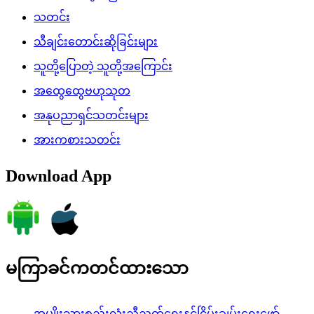
သတင်း
သီချင်းတောင်းဆိုခြင်းများ
သူတို့ပြောတဲ့ သူတို့အကြောင်း
အထွေထွေဗဟုသုတ
အနုပညာရှင်သတင်းများ
အားကစားသတင်း
Download App
မကြာခင်ကတင်ထားသော
အမျိုးသားစည်းလုံးညီညွတ်ရေးနှင့်ငြိမ်းချမ်းရေးဖော်