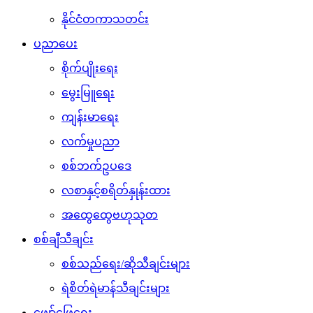
နိုင်ငံတကာသတင်း
ပညာပေး
စိုက်ပျိုးရေး
မွေးမြူရေး
ကျန်းမာရေး
လက်မှုပညာ
စစ်ဘက်ဥပဒေ
လစာနှင့်စရိတ်နှုန်းထား
အထွေထွေဗဟုသုတ
စစ်ချီသီချင်း
စစ်သည်ရေး/ဆိုသီချင်းများ
ရဲစိတ်ရဲမာန်သီချင်းများ
ဖျော်ဖြေရေး