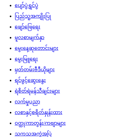
ပျော်ပွဲရွှင်ပွဲ
ပြည်သူ့အကျိုးပြု
ဖျော်ဖြေရေး
မူလစာမျက်နှာ
မွေးနေ့ဆုတောင်းများ
မွေးမြူရေး
မှတ်တမ်းဗီဒီယိုများ
ရင်ဖွင့်ဆွေးနွေး
ရဲစိတ်ရဲမန်သီချင်းများ
လက်မှုပညာ
လစာနှင့်စရိတ်နှုန်းထား
ဝတ္ထု/ကာတွန်း/ကဗျာများ
သကသအကွဲအပြဲ