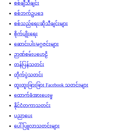
စစ်ချီသီချင်း
စစ်ဘက်ဥပဒေ
စစ်သည်ရေး/ဆိုသီချင်းများ
စိုက်ပျိုးရေး
ဆောင်းပါး/မဂ္ဂဇင်းများ
ဉာဏ်စမ်းပဟေဠိ
တန်ပြန်သတင်း
တိုက်ပွဲသတင်း
ထူးထူးခြားခြား Facebook သတင်းများ
ထောက်ခံအားပေးမှု
နိုင်ငံတကာသတင်း
ပညာပေး
ပေါ်ပြူလာသတင်းများ