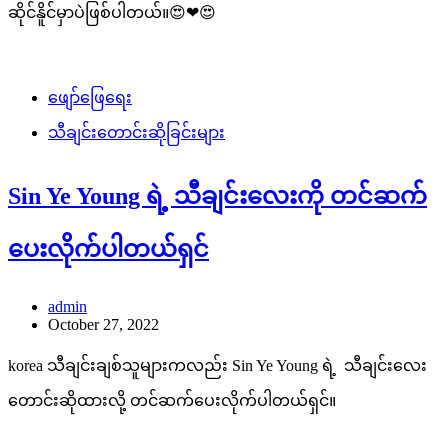
ဆိုင်နိူင်မှာပဲဖြစ်ပါတယ်။😍❤😍
ဖျော်ဖြေရေး
သီချင်းတောင်းဆိုခြင်းများ
Sin Ye Young ရဲ့ သီချင်းလေးကို တင်ဆက်
ပေးလိုက်ပါတယ်ရှင်
admin
October 27, 2022
korea သီချင်းချစ်သူများကလည်း Sin Ye Young ရဲ့ သီချင်းလေး
တောင်းဆိုထားလို့ တင်ဆက်ပေးလိုက်ပါတယ်ရှင်။