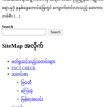
ရော-မုဒုံ ခုနှစ်ခွေတောင်ခြေတွင် ကျောက်တင်လာသည့် ဖောကား
တစ်စီး […]
Search
Search
SiteMap အလိုက်
ဖတ်ရှုသင့်သည့်သတင်းများ
FACT CHECK
သတင်းစာ
မြဝတီ
ကြေးမုံ
မြန်မာ့အလင်း