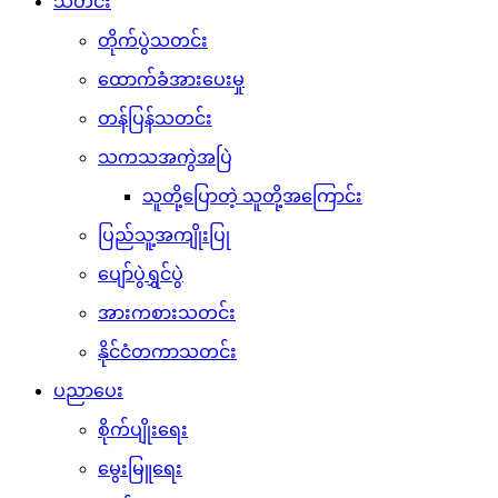
သတင်း
တိုက်ပွဲသတင်း
ထောက်ခံအားပေးမှု
တန်ပြန်သတင်း
သကသအကွဲအပြဲ
သူတို့ပြောတဲ့ သူတို့အကြောင်း
ပြည်သူ့အကျိုးပြု
ပျော်ပွဲရွှင်ပွဲ
အားကစားသတင်း
နိုင်ငံတကာသတင်း
ပညာပေး
စိုက်ပျိုးရေး
မွေးမြူရေး