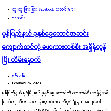
ထူးထူးခြားခြား Facebook သတင်းများ
သတင်း
မွန်ပြည်နယ် ခုနှစ်ခွေတောင်အဆင်း
ကျောက်တင်တဲ့ ဖောကားတစ်စီး အရှိန်လွန်
ပြီး‌ တိမ်းမှောက်
ရှင်ယွန်း
February 26, 2023
မွန်ပြည်နယ် မုဒုံမြို့နယ် ခုနှစ်ခွေ တောင်ကို ကားတစ်စီး အရှိန်လွန်
ပြုတ်ကျ တိမ်းမှောက်ဖြစ်ပွားခဲ့တယ်လို့မုဒုံမြို့နယ်အရေးပေါ်
ကယ်ဆယ်ရေးအဖွဲ့ (MERT)မှ သိရပါ တယ်။ မုဒုံမြို့နယ် ကျိုက်မ