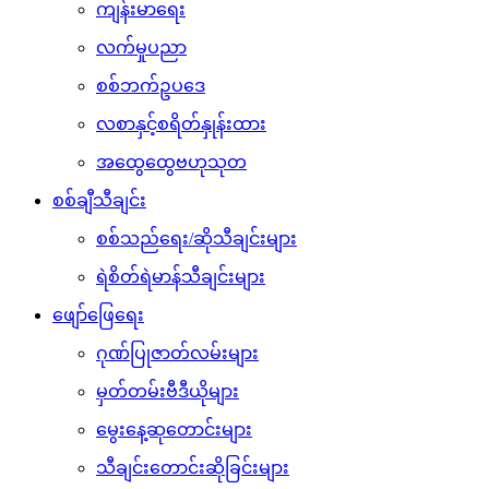
ကျန်းမာရေး
လက်မှုပညာ
စစ်ဘက်ဥပဒေ
လစာနှင့်စရိတ်နှုန်းထား
အထွေထွေဗဟုသုတ
စစ်ချီသီချင်း
စစ်သည်ရေး/ဆိုသီချင်းများ
ရဲစိတ်ရဲမာန်သီချင်းများ
ဖျော်ဖြေရေး
ဂုဏ်ပြုဇာတ်လမ်းများ
မှတ်တမ်းဗီဒီယိုများ
မွေးနေ့ဆုတောင်းများ
သီချင်းတောင်းဆိုခြင်းများ