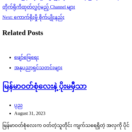
navigation
တိုက်ရိုကိထုတ်လွှင့်မည့် Channel များ
Next:
ကောက်ရိုးမှို စိုက်ပျိုးနည်း
Related Posts
ဖျော်ဖြေရေး
အနုပညာရှင်သတင်းများ
မြန်မာဝတ်စုံလေးနဲ့ ပိုးမမှီသာ
ပုည
August 31, 2023
မြန်မာဝတ်စုံလေးက ဝတ်တဲ့သူတိုင်း ကျက်သရေရှိတဲ့ အလှကို ပိုင်