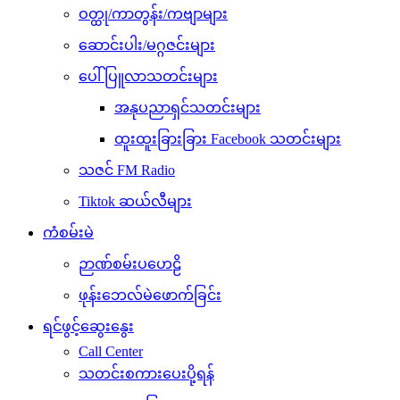
ဝတ္ထု/ကာတွန်း/ကဗျာများ
ဆောင်းပါး/မဂ္ဂဇင်းများ
ပေါ်ပြူလာသတင်းများ
အနုပညာရှင်သတင်းများ
ထူးထူးခြားခြား Facebook သတင်းများ
သဇင် FM Radio
Tiktok ဆယ်လီများ
ကံစမ်းမဲ
ဉာဏ်စမ်းပဟေဠိ
ဖုန်းဘေလ်မဲဖောက်ခြင်း
ရင်ဖွင့်ဆွေးနွေး
Call Center
သတင်းစကားပေးပို့ရန်