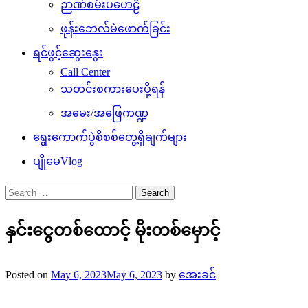
ဉာဏ်စမ်းပဟေဠိ
ဖုန်းဘေလ်မဲဖောက်ခြင်း
ရင်ဖွင့်ဆွေးနွေး
Call Center
သတင်းစကားပေးပို့ရန်
အမေး/အဖြေကဏ္ဍ
ရွေးကောက်ပွဲစိစစ်တွေ့ရှိချက်များ
ပျိုမေVlog
Search
for:
နှင်းငွေတစ်ထောင့် မိုးတစ်မှောင့်
Posted on
May 6, 2023
May 6, 2023
by
အေးခင်