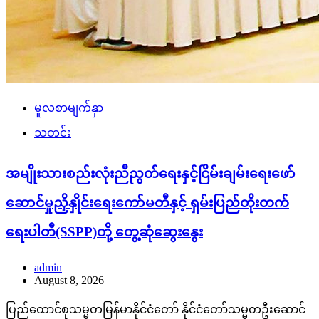
မူလစာမျက်နှာ
သတင်း
အမျိုးသားစည်းလုံးညီညွတ်ရေးနှင့်ငြိမ်းချမ်းရေးဖော်
ဆောင်မှုညှိနှိုင်းရေးကော်မတီနှင့် ရှမ်းပြည်တိုးတက်
ရေးပါတီ(SSPP)တို့ တွေ့ဆုံဆွေးနွေး
admin
August 8, 2026
ပြည်ထောင်စုသမ္မတမြန်မာနိုင်ငံတော် နိုင်ငံတော်သမ္မတဦးဆောင်