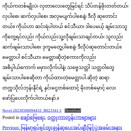
ကိုယ်ကတစ်မျိုးပဲ၊ လှတာလေးတွေမြင်ရင် သိပ်တန်ဖိုးတတ်တယ်၊
လှပါစေ၊ ဆက်လှပါစေ၊ အလှမပျက်ပါစေနဲ့၊ ဒီလို ဆုတောင်း
တယ်။ ကိုယ်ဟာ ဆင်းရဲပါတယ် စင်သီယာ၊ ဒါပေမယ့် ချမ်းသာသူ
ကိုတွေ့ရင်လည်း ကိုယ်လည်းသူ့လိုချမ်းသာချင်တယ်၊ သူလည်း
ဆက်ချမ်းသာပါစေ၊ ဒုက္ခမတွေ့ပါစေနဲ့၊ ဒီလိုပဲဆုတောင်းတယ်။
မေတ္တာပါ စင်သီယာ၊ မေတ္တာဆိုတဲ့စကားကိုလည်း
အဓိပ္ပါယ်ကောက် မမှားလိုက်ပါနဲ့၊ သဗ္ဗေသတ္တါ သတ္တဝါတွေ
ချမ်းသာပါစေဆိုတာ ကိုယ်ထားတဲ့မေတ္တာပါ.ဆိုတဲ့ ဆရာ
တက္ကသိုလ်ဘုန်းနိုင်ရဲ့ နှင်းငွေတစ်ထောင့် မိုးတစ်မှောင့် လေး
ဖော်ပြပေးလိုက်ပါတယ်နော်.။
Novel 20230506094433_B023341-1
Download
Posted in
ဖျော်ဖြေရေး
,
ဝတ္ထု/ကာတွန်း/ကဗျာများ
Post
Previous:
မြန်မာ့ရုပ်ရှင်ထူးချွန်ဆုပေးအပ်ချီးမြှင့်ပွဲအခမ်းအနား