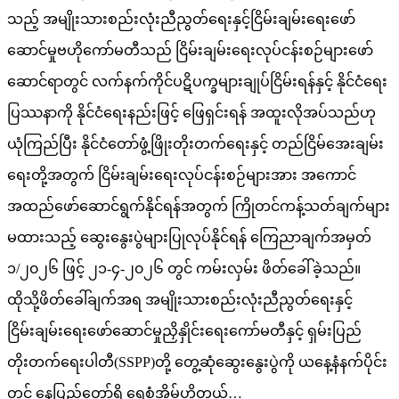
သည့် အမျိုးသားစည်းလုံးညီညွတ်ရေးနှင့်ငြိမ်းချမ်းရေးဖော်
ဆောင်မှုဗဟိုကော်မတီသည် ငြိမ်းချမ်းရေးလုပ်ငန်းစဉ်များဖော်
ဆောင်ရာတွင် လက်နက်ကိုင်ပဋိပက္ခများချုပ်ငြိမ်းရန်နှင့် နိုင်ငံရေး
ပြဿနာကို နိုင်ငံရေးနည်းဖြင့် ဖြေရှင်းရန် အထူးလိုအပ်သည်ဟု
ယုံကြည်ပြီး နိုင်ငံတော်ဖွံ့ဖြိုးတိုးတက်ရေးနှင့် တည်ငြိမ်အေးချမ်း
ရေးတို့အတွက် ငြိမ်းချမ်းရေးလုပ်ငန်းစဉ်များအား အကောင်
အထည်ဖော်ဆောင်ရွက်နိုင်ရန်အတွက် ကြိုတင်ကန့်သတ်ချက်များ
မထားသည့် ဆွေးနွေးပွဲများပြုလုပ်နိုင်ရန် ကြေညာချက်အမှတ်
၁/၂၀၂၆ ဖြင့် ၂၁-၄-၂၀၂၆ တွင် ကမ်းလှမ်း ဖိတ်ခေါ်ခဲ့သည်။
ထိုသို့ဖိတ်ခေါ်ချက်အရ အမျိုးသားစည်းလုံးညီညွတ်ရေးနှင့်
ငြိမ်းချမ်းရေးဖော်ဆောင်မှုညှိနှိုင်းရေးကော်မတီနှင့် ရှမ်းပြည်
တိုးတက်ရေးပါတီ(SSPP)တို့ တွေ့ဆုံဆွေးနွေးပွဲကို ယနေ့နံနက်ပိုင်း
တွင် နေပြည်တော်ရှိ ရွှေစံအိမ်ဟိုတယ်…