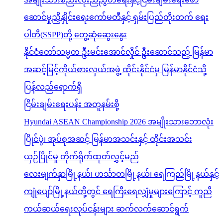
ဆောင်မှုညှိနှိုင်းရေးကော်မတီနှင့် ရှမ်းပြည်တိုးတက် ရေး
ပါတီ(SSPP)တို့ တွေ့ဆုံဆွေးနွေး
နိုင်ငံတော်သမ္မတ ဦးမင်းအောင်လှိုင် ဦးဆောင်သည့် မြန်မာ
အဆင့်မြင့်ကိုယ်စားလှယ်အဖွဲ့ ထိုင်းနိုင်ငံမှ မြန်မာနိုင်ငံသို့
ပြန်လည်ရောက်ရှိ
ငြိမ်းချမ်းရေးပန်း အတူနမ်းစို့
Hyundai ASEAN Championship 2026 အမျိုးသားဘောလုံး
ပြိုင်ပွဲ၊ အုပ်စုအဆင့် မြန်မာအသင်းနှင့် ထိုင်းအသင်း
ယှဉ်ပြိုင်မှု တိုက်ရိုက်ထုတ်လွှင့်မည်
လေးမျက်နှာမြို့နယ်၊ ဟင်္သာတမြို့နယ်၊ ရေကြည်မြို့နယ်နှင့်
ကျုံပျော်မြို့နယ်တို့တွင် ရေကြီးရေလျှံမှုများကြောင့် ကူညီ
ကယ်ဆယ်ရေးလုပ်ငန်းများ ဆက်လက်ဆောင်ရွက်