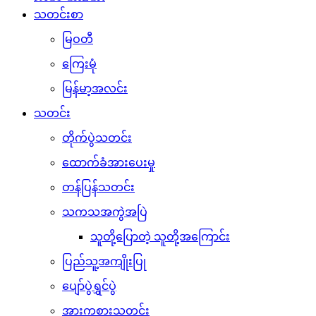
သတင်းစာ
မြဝတီ
ကြေးမုံ
မြန်မာ့အလင်း
သတင်း
တိုက်ပွဲသတင်း
ထောက်ခံအားပေးမှု
တန်ပြန်သတင်း
သကသအကွဲအပြဲ
သူတို့ပြောတဲ့ သူတို့အကြောင်း
ပြည်သူ့အကျိုးပြု
ပျော်ပွဲရွှင်ပွဲ
အားကစားသတင်း