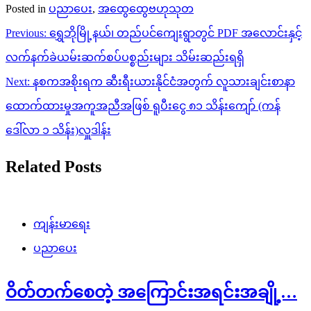
ထောက်ထားမှုအကူအညီအဖြစ် ရူပီးငွေ ၈၁ သိန်းကျော် (ကန်
ဒေါ်လာ ၁ သိန်း)လှူဒါန်း
Related Posts
ကျန်းမာရေး
ပညာပေး
ဝိတ်တက်စေတဲ့ အကြောင်းအရင်းအချို့…
ရှင်ယွန်း
March 3, 2023
လူတစ်ယောက်ရဲ့ခန္ဓာကိုယ်ပိန်ခြင်း၊ ဝခြင်းသည် မျိုးရိုးအရ၊
ဇီဝဗေဒအရ အားဖြင့် ကွဲပြားမှုရှိနိုင်ပါတယ်။ ဒါပေမယ့် နေထိုင်မှု