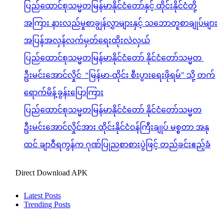
ဦးမင်းအောင်လှိုင် “မြန်မာ-ထိုင်း စီးပွားရေးဖိုရမ်” သို့ တက်
ရောက်မိန့်ခွန်းပြောကြား
ပြည်ထောင်စုသမ္မတမြန်မာနိုင်ငံတော် နိုင်ငံတော်သမ္မတ
ဦးမင်းအောင်လှိုင်အား ထိုင်းနိုင်ငံဝန်ကြီးချုပ် မစ္စတာ အနု
ထင် ချာဝီရကွန်က ဂုဏ်ပြုညစာစားပွဲဖြင့် တည်ခင်းဧည့်ခံ
Direct Download APK
Latest Posts
Trending Posts
သတင်း
အားကစားသတင်း
Hyundai ASEAN Championship 2026 အမျိုးသား