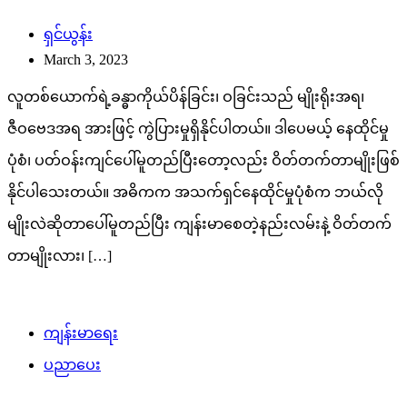
ပုံစံ၊ ပတ်ဝန်းကျင်ပေါ်မူတည်ပြီးတော့လည်း ဝိတ်တက်တာမျိုးဖြစ်
နိုင်ပါသေးတယ်။ အဓိကက အသက်ရှင်နေထိုင်မှုပုံစံက ဘယ်လို
မျိုးလဲဆိုတာပေါ်မူတည်ပြီး ကျန်းမာစေတဲ့နည်းလမ်းနဲ့ ဝိတ်တက်
တာမျိုးလား၊ […]
ကျန်းမာရေး
ပညာပေး
နှလုံးရောဂါ စွဲကပ်လာနိုင်တဲ့ လက္ခဏာ ၁၂
ခု
ပုည