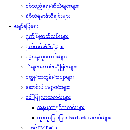
မှတ်တမ်းဗီဒီယိုများ
မွေးနေ့ဆုတောင်းများ
သီချင်းတောင်းဆိုခြင်းများ
ဝတ္ထု/ကာတွန်း/ကဗျာများ
ဆောင်းပါး/မဂ္ဂဇင်းများ
ပေါ်ပြူလာသတင်းများ
အနုပညာရှင်သတင်းများ
ထူးထူးခြားခြား Facebook သတင်းများ
သဇင် FM Radio
Tiktok ဆယ်လီများ
ကံစမ်းမဲ
ဉာဏ်စမ်းပဟေဠိ
ဖုန်းဘေလ်မဲဖောက်ခြင်း