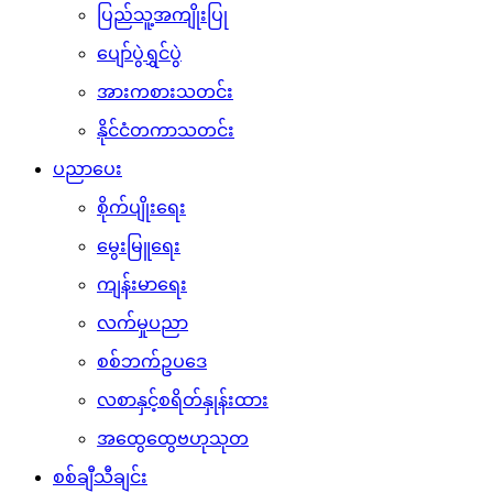
ပညာပေး
စိုက်ပျိုးရေး
မွေးမြူရေး
ကျန်းမာရေး
လက်မှုပညာ
စစ်ဘက်ဥပဒေ
လစာနှင့်စရိတ်နှုန်းထား
အထွေထွေဗဟုသုတ
စစ်ချီသီချင်း
စစ်သည်ရေး/ဆိုသီချင်းများ
ရဲစိတ်ရဲမာန်သီချင်းများ
ဖျော်ဖြေရေး
ဂုဏ်ပြုဇာတ်လမ်းများ