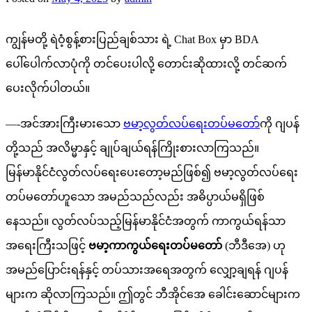
ကျွန်မတို့ ရဲဝံ့စွန့်စားပြည်ချစ်သား ရဲ့ Chat Box မှာ BDA
ပေါ်ပေါက်လာပုံကို တင်ပေးပါလို့ တောင်းဆိုထားလို့ တင်ဆက်
ပေးလိုက်ပါတယ်။
—-အင်အားကြီးမားသော
ဗမာ့လွတ်လပ်ရေးတပ်မတော်
ကို ဂျပန်
တို့သည် အလိမ္မာနှင့် ချုပ်ချယ်ရန်ကြိုးစားလာကြသည်။
မြန်မာနိုင်ငံလွတ်လပ်ရေးပေးတော့မည်ဖြစ်၍ ဗမာ့လွတ်လပ်ရေး
တပ်မတော်ဟူသော အမည်သည်လည်း အဓိပ္ပာယ်မရှိဖြစ်
နေသည်။ လွတ်လပ်သည့်မြန်မာနိုင်ငံအတွက် ကာကွယ်ရန်သာ
အရေးကြီးသဖြင့်
ဗမာ့ကာကွယ်ရေးတပ်မတော်
(ဘီဒီအေ) ဟု
အမည်ပြောင်းရန်နှင့် တပ်သားအရေအတွက် လျှော့ချရန် ဂျပန်
များက ဆိုလာကြသည်။ ဤတွင် ဘီအိုင်အေ ခေါင်းဆောင်များက