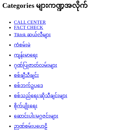
ကံစမ်းမဲ
ကျန်းမာရေး
ဂုဏ်ပြုဇာတ်လမ်းများ
စစ်ချီသီချင်း
စစ်ဘက်ဥပဒေ
စစ်သည်ရေး/ဆိုသီချင်းများ
စိုက်ပျိုးရေး
ဆောင်းပါး/မဂ္ဂဇင်းများ
ဉာဏ်စမ်းပဟေဠိ
တန်ပြန်သတင်း
တိုက်ပွဲသတင်း
ထူးထူးခြားခြား Facebook သတင်းများ
ထောက်ခံအားပေးမှု