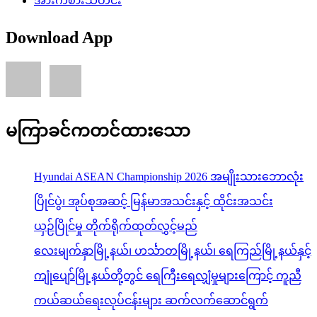
မကြာခင်ကတင်ထားသော
Hyundai ASEAN Championship 2026 အမျိုးသားဘောလုံး
ပြိုင်ပွဲ၊ အုပ်စုအဆင့် မြန်မာအသင်းနှင့် ထိုင်းအသင်း
ယှဉ်ပြိုင်မှု တိုက်ရိုက်ထုတ်လွှင့်မည်
လေးမျက်နှာမြို့နယ်၊ ဟင်္သာတမြို့နယ်၊ ရေကြည်မြို့နယ်နှင့်
ကျုံပျော်မြို့နယ်တို့တွင် ရေကြီးရေလျှံမှုများကြောင့် ကူညီ
ကယ်ဆယ်ရေးလုပ်ငန်းများ ဆက်လက်ဆောင်ရွက်
ပြည်ထောင်စုသမ္မတမြန်မာနိုင်ငံတော်နှင့် ထိုင်းနိုင်ငံတို့
အကြား နားလည်မှုစာချွန်လွှာများနှင့် သဘောတူစာချုပ်များ
အပြန်အလှန်လက်မှတ်ရေးထိုးလဲလှယ်
ပြည်ထောင်စုသမ္မတမြန်မာနိုင်ငံတော် နိုင်ငံတော်သမ္မတ