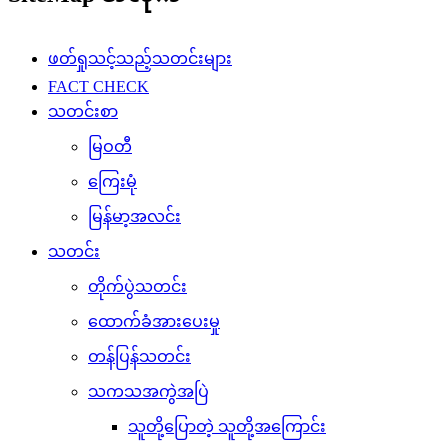
မြဝတီ
ကြေးမုံ
မြန်မာ့အလင်း
သတင်း
တိုက်ပွဲသတင်း
ထောက်ခံအားပေးမှု
တန်ပြန်သတင်း
သကသအကွဲအပြဲ
သူတို့ပြောတဲ့ သူတို့အကြောင်း
ပြည်သူ့အကျိုးပြု
ပျော်ပွဲရွှင်ပွဲ
အားကစားသတင်း
နိုင်ငံတကာသတင်း