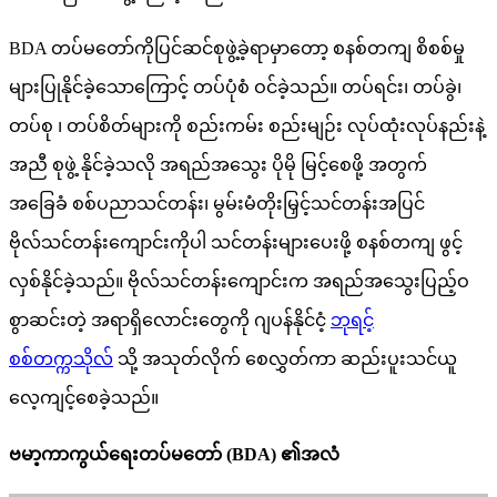
BDA တပ်မတော်ကိုပြင်ဆင်စုဖွဲ့ခဲ့ရာမှာတော့ စနစ်တကျ စိစစ်မှု
များပြုနိုင်ခဲ့သောကြောင့် တပ်ပုံစံ ဝင်ခဲ့သည်။ တပ်ရင်း၊ တပ်ခွဲ၊
တပ်စု ၊ တပ်စိတ်များကို စည်းကမ်း စည်းမျဉ်း လုပ်ထုံးလုပ်နည်းနဲ့
အညီ စုဖွဲ့ နိုင်ခဲ့သလို အရည်အသွေး ပိုမို မြင့်စေဖို့ အတွက်
အခြေခံ စစ်ပညာသင်တန်း၊ မွမ်းမံတိုးမြှင့်သင်တန်းအပြင်
ဗိုလ်သင်တန်းကျောင်းကိုပါ သင်တန်းများပေးဖို့ စနစ်တကျ ဖွင့်
လှစ်နိုင်ခဲ့သည်။ ဗိုလ်သင်တန်းကျောင်းက အရည်အသွေးပြည့်ဝ
စွာဆင်းတဲ့ အရာရှိလောင်းတွေကို ဂျပန်နိုင်ငံ့
ဘုရင့်
စစ်တက္ကသိုလ်
သို့ အသုတ်လိုက် စေလွှတ်ကာ ဆည်းပူးသင်ယူ
လေ့ကျင့်စေခဲ့သည်။
ဗမာ့ကာကွယ်ရေးတပ်မတော် (BDA) ၏အလံ