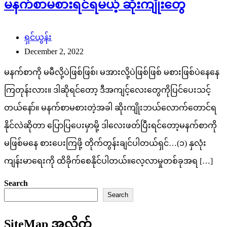
ကြတုန်းလား။ ဒါဆိုရင်တော့ ဒီအကျင့်လေးတွေကိုပြင်ပေးသင့်
တယ်နော်။ မနက်စာမစားတဲ့အခါ ဆိုးကျိုးဘယ်လောက်တောင်ရ
နိုင်လဲဆိုတာ ပြောပြပေးမှာမို့ ဒါလေးဖတ်ပြီးရင်တော့မနက်စာကို
မဖြစ်မနေ စားပေးကြဖို့ တိုက်တွန်းချင်ပါတယ်ရှင်…(၁) နှလုံး
ကျန်းမာရေးကို ထိခိုက်စေနိုင်ပါတယ်။လေ့လာမှုတစ်ခုအရ […]
Search
Search
SiteMap အလိုက်
ဖတ်ရှုသင့်သည့်သတင်းများ
FACT CHECK
သတင်းစာ