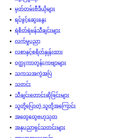
လစာနှင့်စရိတ်နှုန်းထား
ဝတ္ထု/ကာတွန်း/ကဗျာများ
သကသအကွဲအပြဲ
သတင်း
သီချင်းတောင်းဆိုခြင်းများ
သူတို့ပြောတဲ့ သူတို့အကြောင်း
အထွေထွေဗဟုသုတ
အနုပညာရှင်သတင်းများ
အားကစားသတင်း
Download App