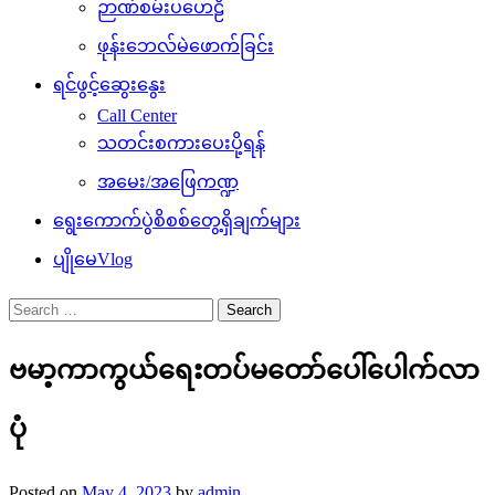
ဉာဏ်စမ်းပဟေဠိ
ဖုန်းဘေလ်မဲဖောက်ခြင်း
ရင်ဖွင့်ဆွေးနွေး
Call Center
သတင်းစကားပေးပို့ရန်
အမေး/အဖြေကဏ္ဍ
ရွေးကောက်ပွဲစိစစ်တွေ့ရှိချက်များ
ပျိုမေVlog
Search
for:
ဗမာ့ကာကွယ်ရေးတပ်မတော်ပေါ်ပေါက်လာ
ပုံ
Posted on
May 4, 2023
by
admin