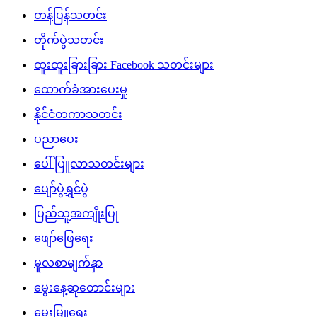
နိုင်ငံတကာသတင်း
ပညာပေး
ပေါ်ပြူလာသတင်းများ
ပျော်ပွဲရွှင်ပွဲ
ပြည်သူ့အကျိုးပြု
ဖျော်ဖြေရေး
မူလစာမျက်နှာ
မွေးနေ့ဆုတောင်းများ
မွေးမြူရေး
မှတ်တမ်းဗီဒီယိုများ
ရင်ဖွင့်ဆွေးနွေး
ရဲစိတ်ရဲမန်သီချင်းများ
လက်မှုပညာ