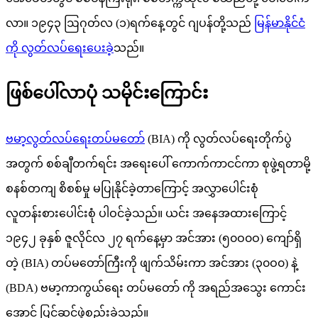
လာ။ ၁၉၄၃ ဩဂုတ်လ (၁)ရက်နေ့တွင် ဂျပန်တို့သည်
မြန်မာနိုင်ငံ
ကို လွတ်လပ်ရေးပေးခဲ့
သည်။
ဖြစ်ပေါ်လာပုံ သမိုင်းကြောင်း
ဗမာ့လွတ်လပ်ရေးတပ်မတော်
(BIA) ကို လွတ်လပ်ရေးတိုက်ပွဲ
အတွက် စစ်ချီတက်ရင်း အရေးပေါ် ကောက်ကာငင်ကာ စုဖွဲ့ရတာမို့
စနစ်တကျ စိစစ်မှု မပြုနိုင်ခဲ့တာကြောင့် အလွှာပေါင်းစုံ
လူတန်းစားပေါင်းစုံ ပါဝင်ခဲ့သည်။ ယင်း အနေအထားကြောင့်
၁၉၄၂ ခုနှစ် ဇူလိုင်လ ၂၇ ရက်နေ့မှာ အင်အား (၅၀ဝ၀ဝ) ကျော်ရှိ
တဲ့ (BIA) တပ်မတော်ကြီးကို ဖျက်သိမ်းကာ အင်အား (၃၀ဝ၀) နဲ့
(BDA) ဗမာ့ကာကွယ်ရေး တပ်မတော် ကို အရည်အသွေး ကောင်း
အောင် ပြင်ဆင်ဖွဲ့စည်းခဲ့သည်။