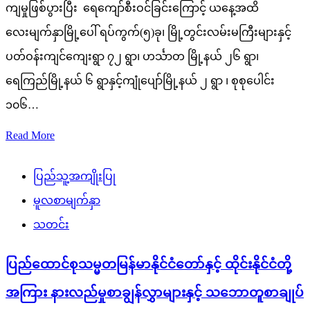
၁၀၆…
Read More
ပြည်သူ့အကျိုးပြု
မူလစာမျက်နှာ
သတင်း
ပြည်ထောင်စုသမ္မတမြန်မာနိုင်ငံတော်နှင့် ထိုင်းနိုင်ငံတို့
အကြား နားလည်မှုစာချွန်လွှာများနှင့် သဘောတူစာချုပ်
များ အပြန်အလှန်လက်မှတ်ရေးထိုးလဲလှယ်
admin
August 7, 2026
ပြည်ထောင်စုသမ္မတ မြန်မာနိုင်ငံတော်နှင့် ထိုင်းနိုင်ငံတို့အကြား နှစ်