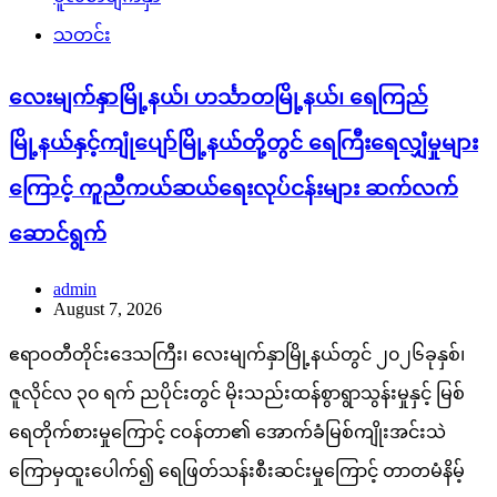
ကြောင့် ကူညီကယ်ဆယ်ရေးလုပ်ငန်းများ ဆက်လက်
ဆောင်ရွက်
admin
August 7, 2026
ဧရာဝတီတိုင်းဒေသကြီး၊ လေးမျက်နှာမြို့နယ်တွင် ၂၀၂၆ခုနှစ်၊
ဇူလိုင်လ ၃၀ ရက် ညပိုင်းတွင် မိုးသည်းထန်စွာရွာသွန်းမှုနှင့် မြစ်
ရေတိုက်စားမှုကြောင့် ငဝန်တာ၏ အောက်ခံမြစ်ကျိုးအင်းသဲ
ကြောမှထူးပေါက်၍ ရေဖြတ်သန်းစီးဆင်းမှုကြောင့် တာတမံနိမ့်
ကျမှုဖြစ်ပွားပြီး ရေကျော်စီးဝင်ခြင်းကြောင့် ယနေ့အထိ
လေးမျက်နှာမြို့ပေါ် ရပ်ကွက်(၅)ခု၊ မြို့တွင်းလမ်းမကြီးများနှင့်
ပတ်ဝန်းကျင်ကျေးရွာ ၇၂ ရွာ၊ ဟင်္သာတ မြို့နယ် ၂၆ ရွာ၊
ရေကြည်မြို့နယ် ၆ ရွာနှင့်ကျုံပျော်မြို့နယ် ၂ ရွာ ၊ စုစုပေါင်း