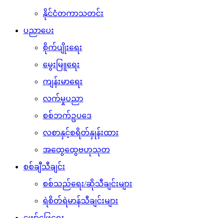
နိုင်ငံတကာသတင်း
ပညာပေး
စိုက်ပျိုးရေး
မွေးမြူရေး
ကျန်းမာရေး
လက်မှုပညာ
စစ်ဘက်ဥပဒေ
လစာနှင့်စရိတ်နှုန်းထား
အထွေထွေဗဟုသုတ
စစ်ချီသီချင်း
စစ်သည်ရေး/ဆိုသီချင်းများ
ရဲစိတ်ရဲမာန်သီချင်းများ
ဖျော်ဖြေရေး