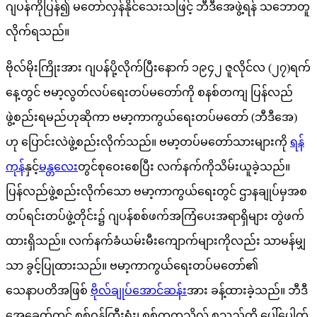
ဂျပန်ကိုပြန်၍ မတော်လှန်နိုင်သေးသဖြင့် ဘီဒီအေဖွဲ့ရန် သဘောတူ
လိုက်ရသည်။
ဗိုလ်မိုးကြိုးအား ဂျပန်ပို့လိုက်ပြီးနောက် ၁၉၄၂ ဇူလိုင်လ (၂၇)ရက်
နေ့တွင် ဗမာ့လွတ်လပ်ရေးတပ်မတော်ကို စနစ်တကျ ပြန်လည်
ဖွဲ့စည်းရမည်ဟုဆိုကာ ဗမာ့ကာကွယ်ရေးတပ်မတော် (ဘီဒီအေ)
ဟု ပြောင်းလဲဖွဲ့စည်းလိုက်သည်။ ဗမာ့တပ်မတော်သားများကို
ရန်
ကုန်
နှင့်
မန္တလေး
တွင်စုဝေးစေပြီး လက်နက်ကိုသိမ်းယူခဲ့သည်။
ပြန်လည်ဖွဲ့စည်းလိုက်သော ဗမာ့ကာကွယ်ရေးတွင် ဌာနချုပ်မှအစ
တပ်ရင်းတပ်ဖွဲ့တိုင်း၌ ဂျပန်စစ်ဖက်အကြံပေးအရာရှိများ တွဲဖက်
ထားရှိသည်။ လက်နက်ခံယမ်းမီးကျောက်များကိုလည်း သာမန်မျှ
သာ ခွင့်ပြုထားသည်။ ဗမာ့ကာကွယ်ရေးတပ်မတော်၏
သေနာပတိအဖြစ်
ဗိုလ်ချုပ်အောင်ဆန်း
အား ခန့်ထားခဲ့သည်။ ဘီဒီ
အေခေတ်တွင် စစ်ဝန်ကြီးရုံး၊ စစ်တက္ကသိုလ် စသည်တို့ ပေါ်ပေါက်