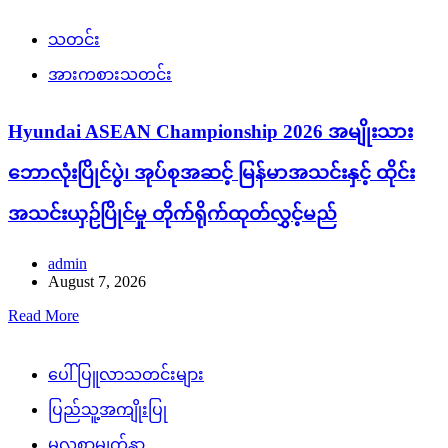
ဘောလုံးပြိုင်ပွဲ၊ အုပ်စုအဆင့် မြန်မာအသင်းနှင့် ထိုင်း
အသင်းယှဉ်ပြိုင်မှု တိုက်ရိုက်ထုတ်လွှင့်မည်
admin
August 7, 2026
Read More
ပေါ်ပြူလာသတင်းများ
ပြည်သူ့အကျိုးပြု
မူလစာမျက်နှာ
သတင်း
လေးမျက်နှာမြို့နယ်၊ ဟင်္သာတမြို့နယ်၊ ရေကြည်
မြို့နယ်နှင့်ကျုံပျော်မြို့နယ်တို့တွင် ရေကြီးရေလျှံမှုများ