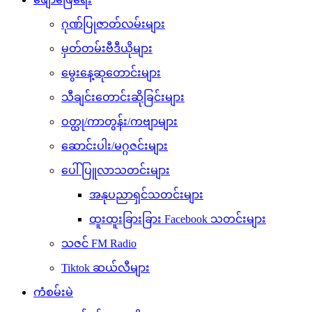
ဂုဏ်ပြုဇာတ်လမ်းများ
မှတ်တမ်းဗီဒီယိုများ
မွေးနေ့ဆုတောင်းများ
သီချင်းတောင်းဆိုခြင်းများ
ဝတ္ထု/ကာတွန်း/ကဗျာများ
ဆောင်းပါး/မဂ္ဂဇင်းများ
ပေါ်ပြူလာသတင်းများ
အနုပညာရှင်သတင်းများ
ထူးထူးခြားခြား Facebook သတင်းများ
သဇင် FM Radio
Tiktok ဆယ်လီများ
ကံစမ်းမဲ