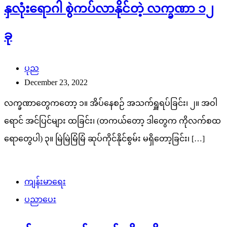
December 23, 2022
လက္ခဏာတွေကတော့ ၁။ အိပ်နေစဉ် အသက်ရှူရပ်ခြင်း၊ ၂။ အဝါ
ရောင် အင်ပြင်များ ထခြင်း၊ (တကယ်တော့ ဒါတွေက ကိုလက်စထ
ရောတွေပါ) ၃။ မြဲမြဲမြံမြံ ဆုပ်ကိုင်နိုင်စွမ်း မရှိတော့ခြင်း၊ […]
ကျန်းမာရေး
ပညာပေး
မနက်စာမစားရင်ရမယ့် ဆိုးကျိုးတွေ
ရှင်ယွန်း
December 2, 2022
မနက်စာကို မမီလို့ပဲဖြစ်ဖြစ်၊ မအားလို့ပဲဖြစ်ဖြစ် မစားဖြစ်ပဲနေနေ