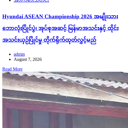
အားကစားသတင်း
Hyundai ASEAN Championship 2026 အမျိုးသား
ဘောလုံးပြိုင်ပွဲ၊ အုပ်စုအဆင့် မြန်မာအသင်းနှင့် ထိုင်း
အသင်းယှဉ်ပြိုင်မှု တိုက်ရိုက်ထုတ်လွှင့်မည်
admin
August 7, 2026
Read More