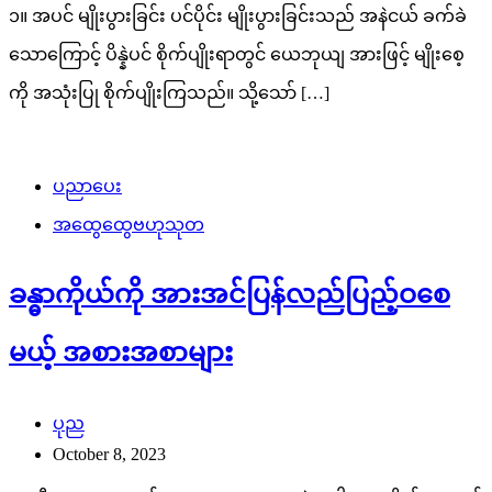
၁။ အပင် မျိုးပွားခြင်း ပင်ပိုင်း မျိုးပွားခြင်းသည် အနဲငယ် ခက်ခဲ
သောကြောင့် ပိန္နဲပင် စိုက်ပျိုးရာတွင် ယေဘုယျ အားဖြင့် မျိုးစေ့
ကို အသုံးပြု စိုက်ပျိုးကြသည်။ သို့သော် […]
ပညာပေး
အထွေထွေဗဟုသုတ
ခန္ဓာကိုယ်ကို အားအင်ပြန်လည်ပြည့်ဝစေ
မယ့် အစားအစာများ
ပုည
October 8, 2023