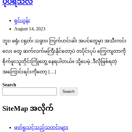
ပုပ်ရသလဲ
ရှင်ယွန်း
August 14, 2023
ဘူး၊ ဖရုံ၊ ငရုတ်၊ သခွား၊ ကြက်ဟင်းခါး အပင်တွေမှာ အသီးကင်း
လေး တွေ ဆက်လက်မကြီးနိုင်တော့ပဲ တပိုင်းပုပ် ကြွေကျတာကို
စိုက်ဖူးသူတိုင်းကြုံတွေ့ နေရပါတယ်။ သို့ပေမဲ့..ဒီလိုဖြစ်ရတဲ့
အကြောင်းရင်းကိုတော့ […]
Search
Search
SiteMap အလိုက်
ဖတ်ရှုသင့်သည့်သတင်းများ