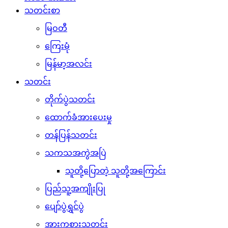
သတင်းစာ
မြဝတီ
ကြေးမုံ
မြန်မာ့အလင်း
သတင်း
တိုက်ပွဲသတင်း
ထောက်ခံအားပေးမှု
တန်ပြန်သတင်း
သကသအကွဲအပြဲ
သူတို့ပြောတဲ့ သူတို့အကြောင်း
ပြည်သူ့အကျိုးပြု
ပျော်ပွဲရွှင်ပွဲ
အားကစားသတင်း