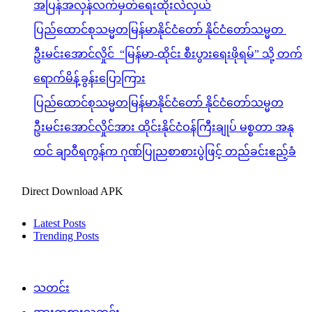
အပြန်အလှန်လက်မှတ်ရေးထိုးလဲလှယ်
ပြည်ထောင်စုသမ္မတမြန်မာနိုင်ငံတော် နိုင်ငံတော်သမ္မတ
ဦးမင်းအောင်လှိုင် “မြန်မာ-ထိုင်း စီးပွားရေးဖိုရမ်” သို့ တက်
ရောက်မိန့်ခွန်းပြောကြား
ပြည်ထောင်စုသမ္မတမြန်မာနိုင်ငံတော် နိုင်ငံတော်သမ္မတ
ဦးမင်းအောင်လှိုင်အား ထိုင်းနိုင်ငံဝန်ကြီးချုပ် မစ္စတာ အနု
ထင် ချာဝီရကွန်က ဂုဏ်ပြုညစာစားပွဲဖြင့် တည်ခင်းဧည့်ခံ
Direct Download APK
Latest Posts
Trending Posts
သတင်း