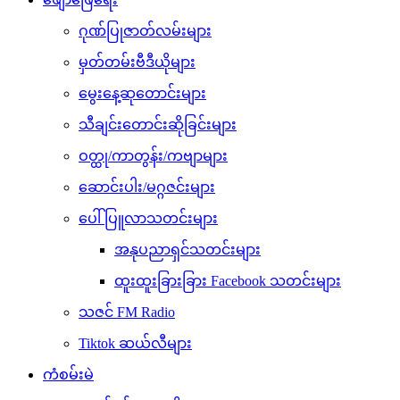
ဂုဏ်ပြုဇာတ်လမ်းများ
မှတ်တမ်းဗီဒီယိုများ
မွေးနေ့ဆုတောင်းများ
သီချင်းတောင်းဆိုခြင်းများ
ဝတ္ထု/ကာတွန်း/ကဗျာများ
ဆောင်းပါး/မဂ္ဂဇင်းများ
ပေါ်ပြူလာသတင်းများ
အနုပညာရှင်သတင်းများ
ထူးထူးခြားခြား Facebook သတင်းများ
သဇင် FM Radio
Tiktok ဆယ်လီများ
ကံစမ်းမဲ