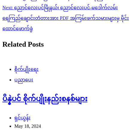
navigation
Next:
ညောင်လေးပင်မြိုနယ်၊ ညောင်လေးပင်-မဒေါက်လမ်း
ရေကြည်ချောင်းတံတားအား PDF အကြမ်းဖက်သမားများမှ မိုင်း
ထောင်ဖောက်ခွဲ
Related Posts
စိုက်ပျိုးရေး
ပညာပေး
ပိန္နဲပင် စိုက်ပျိုးနည်းစနစ်များ
ရှင်ယွန်း
May 18, 2024