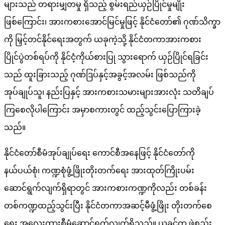
များသည် တရားမျှတမှု ရှိသည့် စွမ်းရည်ယှဉ်ပြိုင်မှုမျိုး
ဖြစ်ကြောင်း၊ အားကစားအောင်မြင်မှုဖြင့် နိုင်ငံတော်၏ ဂုဏ်သိက္ခာ
ကို မြှင့်တင်နိုင်ရေးအတွက် ယခုကဲ့သို့ နိုင်ငံတကာအားကစား
ပြိုင်ပွဲတစ်ရပ်ကို နိုင်ငံ့ကိုယ်စားပြု သွားရောက် ယှဉ်ပြိုင်ရခြင်း
သည် ထူးခြားသည့် ဂုဏ်ဒြပ်နှင့်အခွင့်အလမ်း ဖြစ်သည်ကို
အုပ်ချုပ်သူ၊ နည်းပြနှင့် အားကစားသမားများအားလုံး သတိချပ်
ကြစေလိုပါကြောင်း အမှာစကားတွင် ထည့်သွင်းပြောကြားခဲ့
သည်။
နိုင်ငံတော်စီမံအုပ်ချုပ်ရေး ကောင်စီအနေဖြင့် နိုင်ငံတော်ကို
နယ်ပယ်စုံ၊ ကဏ္ဍစုံဖွံ့ဖြိုးတိုးတက်ရေး အားထုတ်ကြိုးပမ်း
ဆောင်ရွက်လျက်ရှိရာတွင် အားကစားကဏ္ဍကိုလည်း တစ်ခန်း
တစ်ကဏ္ဍထည့်သွင်းပြီး နိုင်ငံတကာအဆင့်မီဖွံ့ဖြိုး တိုးတက်စေ
ရေး အလေးထားစီမံဆောင်ရွက်လျက်ရှိသည်။ ယခင်က ဖွဲ့စည်း