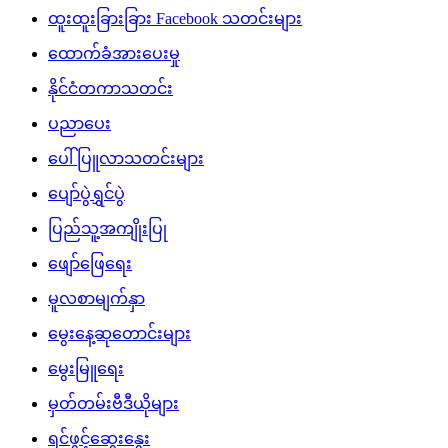
ထူးထူးခြားခြား Facebook သတင်းများ
ထောက်ခံအားပေးမှု
နိုင်ငံတကာသတင်း
ပညာပေး
ပေါ်ပြူလာသတင်းများ
ပျော်ပွဲရွှင်ပွဲ
ပြည်သူ့အကျိုးပြု
ဖျော်ဖြေရေး
မူလစာမျက်နှာ
မွေးနေ့ဆုတောင်းများ
မွေးမြူရေး
မှတ်တမ်းဗီဒီယိုများ
ရင်ဖွင့်ဆွေးနွေး