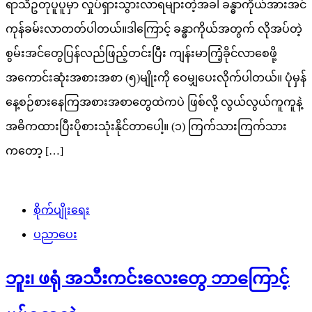
ရာသီဥတုပူပူမှာ လှုပ်ရှားသွားလာရများတဲ့အခါ ခန္ဓာကိုယ်အားအင်
ကုန်ခမ်းလာတတ်ပါတယ်။ဒါကြောင့် ခန္ဓာကိုယ်အတွက် လိုအပ်တဲ့
စွမ်းအင်တွေပြန်လည်ဖြည့်တင်းပြီး ကျန်းမာကြံ့ခိုင်လာစေဖို့
အကောင်းဆုံးအစားအစာ (၅)မျိုးကို ဝေမျှပေးလိုက်ပါတယ်။ ပုံမှန်
နေ့စဉ်စားနေကြအစားအစာတွေထဲကပဲ ဖြစ်လို့ လွယ်လွယ်ကူကူနဲ့
အဓိကထားပြီးပိုစားသုံးနိုင်တာပေါ့။ (၁) ကြက်သားကြက်သား
ကတော့ […]
စိုက်ပျိုးရေး
ပညာပေး
ဘူး၊ ဖရုံ အသီးကင်းလေးတွေ ဘာကြောင့်