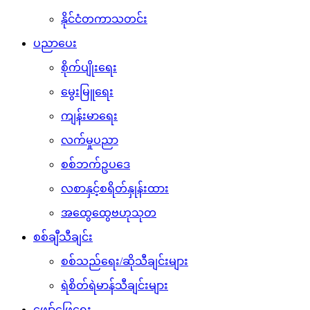
နိုင်ငံတကာသတင်း
ပညာပေး
စိုက်ပျိုးရေး
မွေးမြူရေး
ကျန်းမာရေး
လက်မှုပညာ
စစ်ဘက်ဥပဒေ
လစာနှင့်စရိတ်နှုန်းထား
အထွေထွေဗဟုသုတ
စစ်ချီသီချင်း
စစ်သည်ရေး/ဆိုသီချင်းများ
ရဲစိတ်ရဲမာန်သီချင်းများ
ဖျော်ဖြေရေး