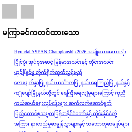
မကြာခင်ကတင်ထားသော
Hyundai ASEAN Championship 2026 အမျိုးသားဘောလုံး
ပြိုင်ပွဲ၊ အုပ်စုအဆင့် မြန်မာအသင်းနှင့် ထိုင်းအသင်း
ယှဉ်ပြိုင်မှု တိုက်ရိုက်ထုတ်လွှင့်မည်
လေးမျက်နှာမြို့နယ်၊ ဟင်္သာတမြို့နယ်၊ ရေကြည်မြို့နယ်နှင့်
ကျုံပျော်မြို့နယ်တို့တွင် ရေကြီးရေလျှံမှုများကြောင့် ကူညီ
ကယ်ဆယ်ရေးလုပ်ငန်းများ ဆက်လက်ဆောင်ရွက်
ပြည်ထောင်စုသမ္မတမြန်မာနိုင်ငံတော်နှင့် ထိုင်းနိုင်ငံတို့
အကြား နားလည်မှုစာချွန်လွှာများနှင့် သဘောတူစာချုပ်များ