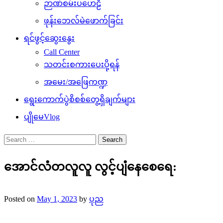
ဉာဏ်စမ်းပဟေဠိ
ဖုန်းဘေလ်မဲဖောက်ခြင်း
ရင်ဖွင့်ဆွေးနွေး
Call Center
သတင်းစကားပေးပို့ရန်
အမေး/အဖြေကဏ္ဍ
ရွေးကောက်ပွဲစိစစ်တွေ့ရှိချက်များ
ပျိုမေVlog
Search
for:
အောင်လံတလူလူ လွင့်ပျံနေစေရေ:
Posted on
May 1, 2023
by
ပုည