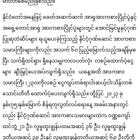
မားလာစေမည်ဖြစ်သည်။
နိုင်ငံတော်အနေဖြင့် ခေတ်အဆက်ဆက် အာရှအားကစားပြိုင်ပွဲနှင့်
အရှေ့တောင်အာရှ အားကစားပြိုင်ပွဲများတွင် အောင်မြင်မှုနှင့်ဂုဏ်
ပြုဆုတံဆိပ်များ ရယူပေးခဲ့ကြသည့် နိုင်ငံ့ဂုဏ်ဆောင် အားကစား
သမားကြီးများကိုလည်း အသက် ၆၀ ပြည့်မြောက်သည့်အချိန်မှစ
ပြီး သက်ရှိထင်ရှား ရှိနေသမျှကာလပတ်လုံး လစဉ်ထောက်ပံ့ငွေ
များ ချီးမြှင့်ပေးအပ်လျက်ရှိသည်။ ယနေ့အထိ အားကစား
သမားကြီး (၂၃၀)ကိုလစဉ် ငွေကျပ်တစ်ရာငါးဆယ့်ငါးသိန်းတစ်
သောင်းတိတိ ထောက်ပံ့ပေးလျက်ရှိသည်။ ထို့ပြင် ၂၀၂၃ ခု
နှစ်(၇၅)နှစ်မြောက် စိန်ရတုလွတ်လပ်ရေးနေ့ အခမ်းအနားတွင်
လည်း နိုင်ငံ့ဂုဏ်ဆောင် အားကစားသမားများထဲက ဝဏ္ဏကျော်
ထင်ဘွဲ့ ၂၁ ဦး၊ လူမှုထူးချွန်ပထမအဆင့် ၃၆ ဦး၊ လူမှုထူးချွန်
ဒုတိယအဆင့် ၃၉ ဦးနှင့် လူမှုထူးချွန်တတိယအဆင့် ၆၉ ဦးတို့ကို