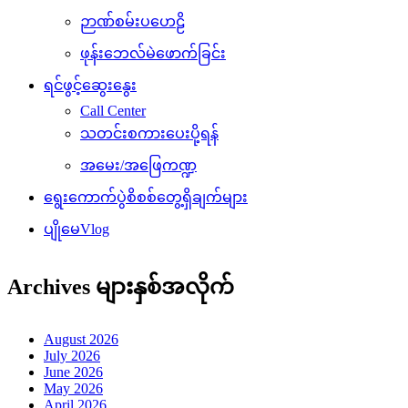
ဉာဏ်စမ်းပဟေဠိ
ဖုန်းဘေလ်မဲဖောက်ခြင်း
ရင်ဖွင့်ဆွေးနွေး
Call Center
သတင်းစကားပေးပို့ရန်
အမေး/အဖြေကဏ္ဍ
ရွေးကောက်ပွဲစိစစ်တွေ့ရှိချက်များ
ပျိုမေVlog
Archives များနှစ်အလိုက်
August 2026
July 2026
June 2026
May 2026
April 2026