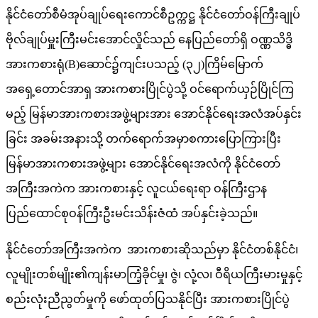
နိုင်ငံတော်စီမံအုပ်ချုပ်ရေးကောင်စီဥက္ကဋ္ဌ နိုင်ငံတော်ဝန်ကြီးချုပ်
ဗိုလ်ချုပ်မှူးကြီးမင်းအောင်လှိုင်သည် နေပြည်တော်ရှိ ဝဏ္ဏသိဒ္ဓိ
အားကစားရုံ(B)ဆောင်၌ကျင်းပသည့် (၃၂)ကြိမ်မြောက်
အရှေ့တောင်အာရှ အားကစားပြိုင်ပွဲသို့ ဝင်ရောက်ယှဉ်ပြိုင်ကြ
မည့် မြန်မာအားကစားအဖွဲ့များအား အောင်နိုင်ရေးအလံအပ်နှင်း
ခြင်း အခမ်းအနားသို့ တက်ရောက်အမှာစကားပြောကြားပြီး
မြန်မာအားကစားအဖွဲ့များ အောင်နိုင်ရေးအလံကို နိုင်ငံတော်
အကြီးအကဲက အားကစားနှင့် လူငယ်ရေးရာ ဝန်ကြီးဌာန
ပြည်ထောင်စုဝန်ကြီးဦးမင်းသိန်းဇံထံ အပ်နှင်းခဲ့သည်။
နိုင်ငံတော်အကြီးအကဲက အားကစားဆိုသည်မှာ နိုင်ငံတစ်နိုင်ငံ၊
လူမျိုးတစ်မျိုး၏ကျန်းမာကြံ့ခိုင်မှု၊ ဇွဲ၊ လုံ့လ၊ ဝီရိယကြီးမားမှုနှင့်
စည်းလုံးညီညွတ်မှုကို ဖော်ထုတ်ပြသနိုင်ပြီး အားကစားပြိုင်ပွဲ