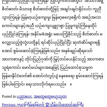
ကြိုးပမ်းယှဉ်ပြိုင်သွားကြရန်၊ ပြိုင်ပွဲကာလအတွင်း အသင်းအဖွဲ့
စိတ်ဓာတ်၊ မိသားစု စိတ်ဓာတ်တို့ဖြင့် အချင်းချင်းရိုင်းပင်း ကူညီ
သွားကြရန်၊ မြန်မာ့ယဉ်ကျေးမှု၊ မြန်မာ့ဓလေ့စရိုက် အစဉ်အလာ
ကောင်းများနှင့်အညီ ယဉ်ကျေးပျူငှာစွာ ပြုမူကျင့်ကြံနေထိုင်
ယှဉ်ပြိုင်ခဲ့ကြရန်၊ အနိုင်မခံအရှုံး မပေးကြံ့ခိုင်သည့် စိတ်ဓာတ်၊ မ
လျှော့သည့်ဇွဲလုံ့လတို့နှင့် ရင်ဆိုင်ယှဉ်ပြိုင်ပြီး ဆုတံဆိပ်များရရှိ
အောင် စွမ်းဆောင်ခဲ့ကြရန်ဖြစ်သည်။ အနှစ်ချုပ်ဆိုရသော်
အားကစားနှင့် တိုင်းပြည်ဂုဏ်ကို မြှင့်တင်ပေးနိုင်သည့် အားကစား
သူရဲကောင်း မောင်မယ်များအနေဖြင့် ပြည်ထောင်စုသမ္မတ
မြန်မာနိုင်ငံတော်၏ အောင်လံလွင့်ပျံ နေစေရေး စွမ်းဆောင်ကြရန်
ဖြစ်ပါကြောင်း ရေးသားလိုက်ရပေသည်။ ။
Posted in
ပညာပေး
,
အထွေထွေဗဟုသုတ
Post
Previous:
(၅၀)ကြိမ်မြောက် 🏆သိန်းငါးထောင်ဆုကြီး