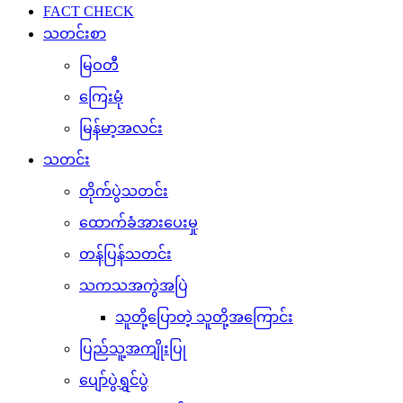
FACT CHECK
သတင်းစာ
မြဝတီ
ကြေးမုံ
မြန်မာ့အလင်း
သတင်း
တိုက်ပွဲသတင်း
ထောက်ခံအားပေးမှု
တန်ပြန်သတင်း
သကသအကွဲအပြဲ
သူတို့ပြောတဲ့ သူတို့အကြောင်း
ပြည်သူ့အကျိုးပြု
ပျော်ပွဲရွှင်ပွဲ