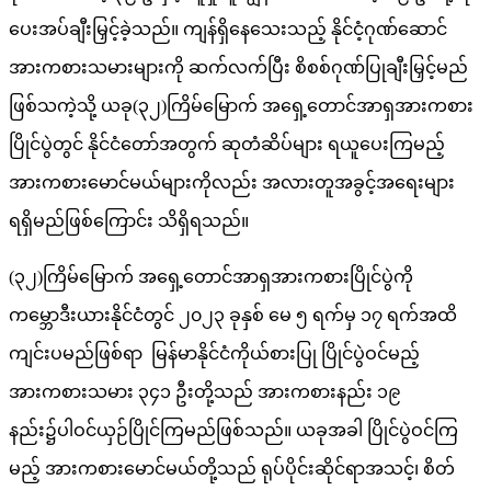
ပေးအပ်ချီးမြှင့်ခဲ့သည်။ ကျန်ရှိနေသေးသည့် နိုင်ငံ့ဂုဏ်ဆောင်
အားကစားသမားများကို ဆက်လက်ပြီး စိစစ်ဂုဏ်ပြုချီးမြှင့်မည်
ဖြစ်သကဲ့သို့ ယခု(၃၂)ကြိမ်မြောက် အရှေ့တောင်အာရှအားကစား
ပြိုင်ပွဲတွင် နိုင်ငံတော်အတွက် ဆုတံဆိပ်များ ရယူပေးကြမည့်
အားကစားမောင်မယ်များကိုလည်း အလားတူအခွင့်အရေးများ
ရရှိမည်ဖြစ်ကြောင်း သိရှိရသည်။
(၃၂)ကြိမ်မြောက် အရှေ့တောင်အာရှအားကစားပြိုင်ပွဲကို
ကမ္ဘောဒီးယားနိုင်ငံတွင် ၂၀၂၃ ခုနှစ် မေ ၅ ရက်မှ ၁၇ ရက်အထိ
ကျင်းပမည်ဖြစ်ရာ မြန်မာနိုင်ငံကိုယ်စားပြု ပြိုင်ပွဲဝင်မည့်
အားကစားသမား ၃၄၁ ဦးတို့သည် အားကစားနည်း ၁၉
နည်း၌ပါဝင်ယှဉ်ပြိုင်ကြမည်ဖြစ်သည်။ ယခုအခါ ပြိုင်ပွဲဝင်ကြ
မည့် အားကစားမောင်မယ်တို့သည် ရုပ်ပိုင်းဆိုင်ရာအသင့်၊ စိတ်