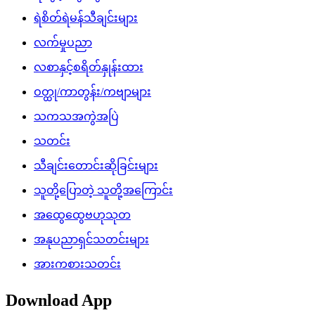
ရဲစိတ်ရဲမန်သီချင်းများ
လက်မှုပညာ
လစာနှင့်စရိတ်နှုန်းထား
ဝတ္ထု/ကာတွန်း/ကဗျာများ
သကသအကွဲအပြဲ
သတင်း
သီချင်းတောင်းဆိုခြင်းများ
သူတို့ပြောတဲ့ သူတို့အကြောင်း
အထွေထွေဗဟုသုတ
အနုပညာရှင်သတင်းများ
အားကစားသတင်း
Download App