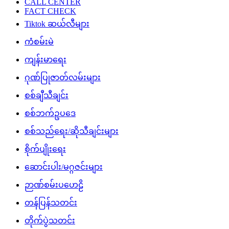
CALL CENTER
FACT CHECK
Tiktok ဆယ်လီများ
ကံစမ်းမဲ
ကျန်းမာရေး
ဂုဏ်ပြုဇာတ်လမ်းများ
စစ်ချီသီချင်း
စစ်ဘက်ဥပဒေ
စစ်သည်ရေး/ဆိုသီချင်းများ
စိုက်ပျိုးရေး
ဆောင်းပါး/မဂ္ဂဇင်းများ
ဉာဏ်စမ်းပဟေဠိ
တန်ပြန်သတင်း
တိုက်ပွဲသတင်း