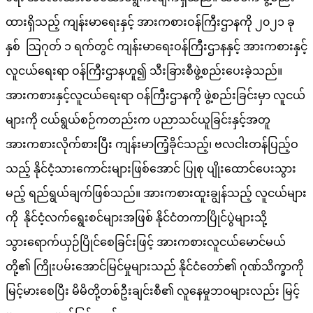
ထားရှိသည့် ကျန်းမာရေးနှင့် အားကစားဝန်ကြီးဌာနကို ၂၀၂၁ ခု
နှစ် သြဂုတ် ၁ ရက်တွင် ကျန်းမာရေးဝန်ကြီးဌာနနှင့် အားကစားနှင့်
လူငယ်ရေးရာ ဝန်ကြီးဌာနဟူ၍ သီးခြားစီဖွဲ့စည်းပေးခဲ့သည်။
အားကစားနှင့်လူငယ်ရေးရာ ဝန်ကြီးဌာနကို ဖွဲ့စည်းခြင်းမှာ လူငယ်
များကို ငယ်ရွယ်စဉ်ကတည်းက ပညာသင်ယူခြင်းနှင့်အတူ
အားကစားလိုက်စားပြီး ကျန်းမာကြံ့ခိုင်သည့်၊ ဗလငါးတန်ပြည့်ဝ
သည့် နိုင်ငံ့သားကောင်းများဖြစ်အောင် ပြုစု ပျိုးထောင်ပေးသွား
မည့် ရည်ရွယ်ချက်ဖြစ်သည်။ အားကစားထူးချွန်သည့် လူငယ်များ
ကို နိုင်ငံ့လက်ရွေးစင်များအဖြစ် နိုင်ငံတကာပြိုင်ပွဲများသို့
သွားရောက်ယှဉ်ပြိုင်စေခြင်းဖြင့် အားကစားလူငယ်မောင်မယ်
တို့၏ ကြိုးပမ်းအောင်မြင်မှုများသည် နိုင်ငံတော်၏ ဂုဏ်သိက္ခာကို
မြင့်မားစေပြီး မိမိတို့တစ်ဦးချင်းစီ၏ လူနေမှုဘဝများလည်း မြင့်