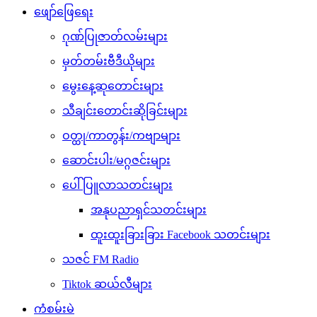
ဖျော်ဖြေရေး
ဂုဏ်ပြုဇာတ်လမ်းများ
မှတ်တမ်းဗီဒီယိုများ
မွေးနေ့ဆုတောင်းများ
သီချင်းတောင်းဆိုခြင်းများ
ဝတ္ထု/ကာတွန်း/ကဗျာများ
ဆောင်းပါး/မဂ္ဂဇင်းများ
ပေါ်ပြူလာသတင်းများ
အနုပညာရှင်သတင်းများ
ထူးထူးခြားခြား Facebook သတင်းများ
သဇင် FM Radio
Tiktok ဆယ်လီများ
ကံစမ်းမဲ