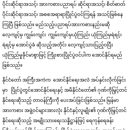
ပိုင်းဆိုင်ရာအသင့်၊ အားကစားပညာရပ် ဆိုင်ရာအသင့်၊ စိတ်ဓာတ်
ပိုင်းဆိုင်ရာအသင့်၊ အစစအရာရာပြိုင်ပွဲဝင်ကြရန် အသင့်ဖြစ်နေ
ကြပြီ ဖြစ်သည်။ မည်သည့်ပညာရပ်အားကစားနည်းမဆို
လေ့ကျင့်မှ ကျွမ်းကျင်၊ ကျွမ်းကျင်မှယုံကြည်၊ ယုံကြည်မှရဲရင့်၊
ရဲရင့်မှ အောင်ပွဲခံ ဆိုသည့်အတိုင်း လေ့ကျင့်သားပြည့်ဝပြီး
ယုံကြည်မှုခိုင်မာစွာဖြင့် ကြိုးစားပြိုင်ပွဲဝင်ပါက အောင်နိုင်ရမည်
ဖြစ်သည်။
နိုင်ငံတော် အကြီးအကဲက အောင်နိုင်ရေးအလံ အပ်နှင်းလိုက်ခြင်း
မှာ ပြိုင်ပွဲတွင်အောင်နိုင်ရေးနှင့် အမိနိုင်ငံတော်၏ ဂုဏ်ကိုမြှင့်တင်
နိုင်ရေးဆိုသည့် တာဝန်ကြီးကို ပေးအပ်ခြင်းဖြစ်သည်။ မြန်မာ
အားကစား အဖွဲ့ဝင်များအားလုံး နိုင်ငံနှင့်လူမျိုး၏ ဂုဏ်ကိုမြှင့်တင်
နိုင်ရေးဆိုသည့် အမျိုးသားရေးသန္နိဋ္ဌာန်ဖြင့် ရေကုန်ရေခန်း