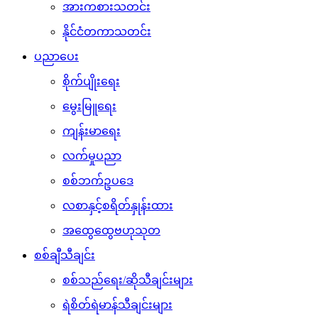
အားကစားသတင်း
နိုင်ငံတကာသတင်း
ပညာပေး
စိုက်ပျိုးရေး
မွေးမြူရေး
ကျန်းမာရေး
လက်မှုပညာ
စစ်ဘက်ဥပဒေ
လစာနှင့်စရိတ်နှုန်းထား
အထွေထွေဗဟုသုတ
စစ်ချီသီချင်း
စစ်သည်ရေး/ဆိုသီချင်းများ
ရဲစိတ်ရဲမာန်သီချင်းများ