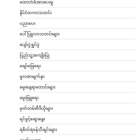
ထောက်ခံအားပေးမှု
နိုင်ငံတကာသတင်း
ပညာပေး
ပေါ်ပြူလာသတင်းများ
ပျော်ပွဲရွှင်ပွဲ
ပြည်သူ့အကျိုးပြု
ဖျော်ဖြေရေး
မူလစာမျက်နှာ
မွေးနေ့ဆုတောင်းများ
မွေးမြူရေး
မှတ်တမ်းဗီဒီယိုများ
ရင်ဖွင့်ဆွေးနွေး
ရဲစိတ်ရဲမန်သီချင်းများ
လက်မှုပညာ