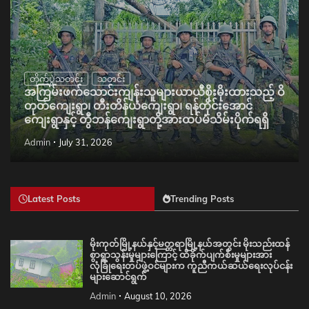
တိုက်ပွဲသတင်း
သတင်း
အကြမ်းဖက်သောင်းကျန်းသူများယာယီစိုးမိုးထားသည့် ဝိ
တုတ်ကျေးရွာ၊ တီးတိန်ယံကျေးရွာ၊ ရန်တိုင်းအောင်
ကျေးရွာနှင့် တွီဘန်ကျေးရွာတို့အားထပ်မံသိမ်းပိုက်ရရှိ
Admin
July 31, 2026
Latest Posts
Trending Posts
မိုးကုတ်မြို့နယ်နှင့်မတ္တရာမြို့နယ်အတွင်း မိုးသည်းထန်
စွာရွာသွန်းမှုများကြောင့် ထိခိုက်ပျက်စီးမှုများအား
လုံခြုံရေးတပ်ဖွဲ့ဝင်များက ကူညီကယ်ဆယ်ရေးလုပ်ငန်း
များဆောင်ရွက်
Admin
August 10, 2026