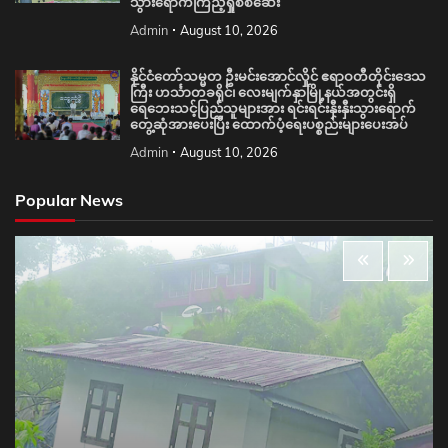
သွားရောက်ကြည့်ရှုစစ်ဆေး
Admin
August 10, 2026
နိုင်ငံတော်သမ္မတ ဦးမင်းအောင်လှိုင် ဧရာဝတီတိုင်းဒေသ
ကြီး ဟင်္သာတခရိုင်၊ လေးမျက်နှာမြို့နယ်အတွင်းရှိ
ရေဘေးသင့်ပြည်သူများအား ရင်းရင်းနှီးနှီးသွားရောက်
တွေ့ဆုံအားပေးပြီး ထောက်ပံ့ရေးပစ္စည်းများပေးအပ်
Admin
August 10, 2026
Popular News