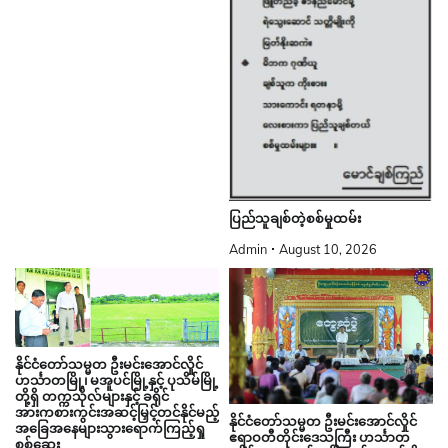
ပြည်သူချစ်တဲ့စစ်မှုထမ်း
Admin
August 10, 2026
နိုင်ငံတော်သမ္မတ ဦးမင်းအောင်လှိုင်
ဟင်္သာတမြို့၊ မအူပင်မြို့နှင့် ပုသိမ်မြို့
တို့ရှိ တက္ကသိုလ်များနှင့် ခရိုင်
အားကစားကွင်းအဆင့်မြှင့်တင်နိုင်မည့်
နိုင်ငံတော်သမ္မတ ဦးမင်းအောင်လှိုင်
အခြေအနေများသွားရောက်ကြည့်ရှု
ဧရာဝတီတိုင်းဒေသကြီး ဟင်္သာတ
စစ်ဆေး