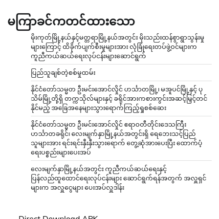
မကြာခင်ကတင်ထားသော
မိုးကုတ်မြို့နယ်နှင့်မတ္တရာမြို့နယ်အတွင်း မိုးသည်းထန်စွာရွာသွန်းမှု
များကြောင့် ထိခိုက်ပျက်စီးမှုများအား လုံခြုံရေးတပ်ဖွဲ့ဝင်များက
ကူညီကယ်ဆယ်ရေးလုပ်ငန်းများဆောင်ရွက်
ပြည်သူချစ်တဲ့စစ်မှုထမ်း
နိုင်ငံတော်သမ္မတ ဦးမင်းအောင်လှိုင် ဟင်္သာတမြို့၊ မအူပင်မြို့နှင့် ပု
သိမ်မြို့တို့ရှိ တက္ကသိုလ်များနှင့် ခရိုင်အားကစားကွင်းအဆင့်မြှင့်တင်
နိုင်မည့် အခြေအနေများသွားရောက်ကြည့်ရှုစစ်ဆေး
နိုင်ငံတော်သမ္မတ ဦးမင်းအောင်လှိုင် ဧရာဝတီတိုင်းဒေသကြီး
ဟင်္သာတခရိုင်၊ လေးမျက်နှာမြို့နယ်အတွင်းရှိ ရေဘေးသင့်ပြည်
သူများအား ရင်းရင်းနှီးနှီးသွားရောက် တွေ့ဆုံအားပေးပြီး ထောက်ပံ့
ရေးပစ္စည်းများပေးအပ်
လေးမျက်နှာမြို့နယ်အတွင်း ကူညီကယ်ဆယ်ရေးနှင့်
ပြန်လည်ထူထောင်ရေးလုပ်ငန်းများ ဆောင်ရွက်ရန်အတွက် အလှူရှင်
များက အလှူငွေများ ပေးအပ်လှူဒါန်း
Direct Download APK