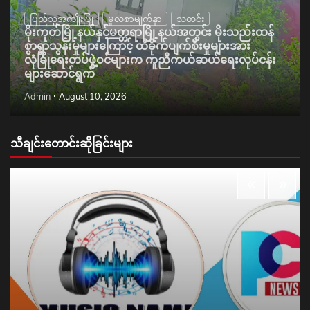
ပြည်သူ့အကျိုးပြု
မူလစာမျက်နှာ
သတင်း
မိုးကုတ်မြို့နယ်နှင့်မတ္တရာမြို့နယ်အတွင်း မိုးသည်းထန်
စွာရွာသွန်းမှုများကြောင့် ထိခိုက်ပျက်စီးမှုများအား
လုံခြုံရေးတပ်ဖွဲ့ဝင်များက ကူညီကယ်ဆယ်ရေးလုပ်ငန်း
များဆောင်ရွက်
Admin
August 10, 2026
သီချင်းတောင်းဆိုခြင်းများ