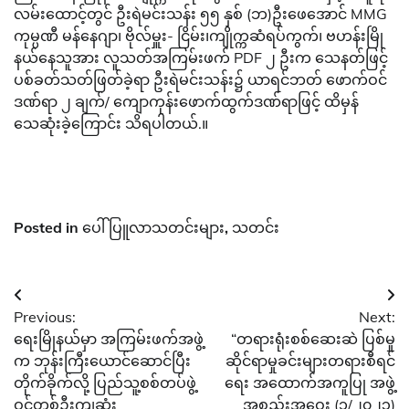
လမ်းထောင့်တွင် ဦးရဲမင်းသန်း ၅၅ နှစ် (ဘ)ဦးဖေအောင် MMG
ကုမ္ပဏီ မန်နေဂျာ၊ ဗိုလ်မှူး- ငြိမ်း၊ကျိုက္ကဆံရပ်ကွက်၊ ဗဟန်းမြို
နယ်နေသူအား လူသတ်အကြမ်းဖက် PDF ၂ ဦးက သေနတ်ဖြင့်
ပစ်ခတ်သတ်ဖြတ်ခဲ့ရာ ဦးရဲမင်းသန်း၌ ယာရင်ဘတ် ဖောက်ဝင်
ဒဏ်ရာ ၂ ချက်/ ကျောကုန်းဖောက်ထွက်ဒဏ်ရာဖြင့် ထိမှန်
သေဆုံးခဲ့ကြောင်း သိရပါတယ်.။
Posted in
ပေါ်ပြူလာသတင်းများ
,
သတင်း
Post
Previous:
Next:
navigation
ရေးမြိုနယ်မှာ အကြမ်းဖက်အဖွဲ့
“တရားရုံးစစ်ဆေးဆဲ ပြစ်မှု
က ဘုန်းကြီးယောင်ဆောင်ပြီး
ဆိုင်ရာမှုခင်းများတရားစီရင်
တိုက်ခိုက်လို့ ပြည်သူ့စစ်တပ်ဖွဲ့
ရေး အထောက်အကူပြု အဖွဲ့
ဝင်တစ်ဦးကျဆုံး
အစည်းအဝေး (၁/၂၀၂၃)