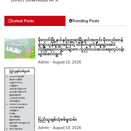
Latest Posts
Trending Posts
မိုးကုတ်မြို့နယ်နှင့်မတ္တရာမြို့နယ်အတွင်း မိုးသည်းထန်
စွာရွာသွန်းမှုများကြောင့် ထိခိုက်ပျက်စီးမှုများအား
လုံခြုံရေးတပ်ဖွဲ့ဝင်များက ကူညီကယ်ဆယ်ရေးလုပ်ငန်း
များဆောင်ရွက်
Admin
August 10, 2026
ပြည်သူချစ်တဲ့စစ်မှုထမ်း
Admin
August 10, 2026