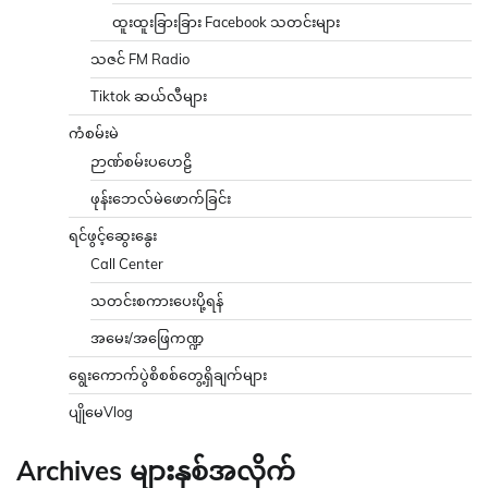
ထူးထူးခြားခြား Facebook သတင်းများ
သဇင် FM Radio
Tiktok ဆယ်လီများ
ကံစမ်းမဲ
ဉာဏ်စမ်းပဟေဠိ
ဖုန်းဘေလ်မဲဖောက်ခြင်း
ရင်ဖွင့်ဆွေးနွေး
Call Center
သတင်းစကားပေးပို့ရန်
အမေး/အဖြေကဏ္ဍ
ရွေးကောက်ပွဲစိစစ်တွေ့ရှိချက်များ
ပျိုမေVlog
Archives များနှစ်အလိုက်