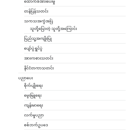
ထောက်ခံအားပေးမှု
တန်ပြန်သတင်း
သကသအကွဲအပြဲ
သူတို့ပြောတဲ့ သူတို့အကြောင်း
ပြည်သူ့အကျိုးပြု
ပျော်ပွဲရွှင်ပွဲ
အားကစားသတင်း
နိုင်ငံတကာသတင်း
ပညာပေး
စိုက်ပျိုးရေး
မွေးမြူရေး
ကျန်းမာရေး
လက်မှုပညာ
စစ်ဘက်ဥပဒေ