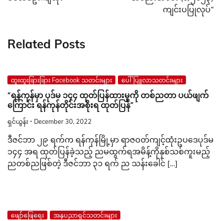
ကျင်းပပြုလုပ်”
Related Posts
ထူးထူးခြားခြား Facebook သတင်းများ
ပေါ်ပြူလာသတင်းများ
“ရန်ကုန်မှာ ပုဒ်မ ၁၄၄ ထုတ်ပြန်ထားမှုကို တစ်ညတာ ပယ်ဖျက်
ကြောင်း ရန်ကုန်တိုင်းအစိုးရ ထုတ်ပြန်”
ရှင်ယွန်း
December 30, 2022
ဒီဇင်ဘာ ၂၉ ရက်က ရန်ကုန်မြို့မှာ ရာဇဝတ်ကျင့်ထုံးဥပဒေပုဒ်မ
၁၄၄ အရ ထုတ်ပြန်ခဲ့သည့် ညမထွက်ရအမိန့်ကိုနှစ်သစ်ကူးမည့်
ညတစ်ညဖြစ်တဲ့ ဒီဇင်ဘာ ၃၁ ရက် ည သန်းခေါင် […]
ဖျော်ဖြေရေး
အနုပညာရှင်သတင်းများ