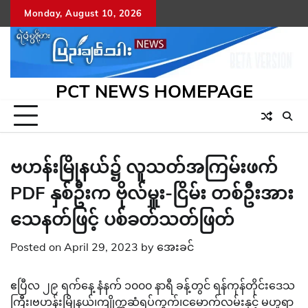
Skip
Monday, August 10, 2026
to
content
PCT NEWS HOMEPAGE
ဗဟန်းမြိုနယ်၌ လူသတ်အကြမ်းဖက်
PDF နှစ်ဦးက ဗိုလ်မှူး-ငြိမ်း တစ်ဦးအား
သေနတ်ဖြင့် ပစ်ခတ်သတ်ဖြတ်
Posted on
April 29, 2023
by
အေးခင်
ဧပြီလ ၂၉ ရက်နေ့ နံနက် ၁၀၀၀ နာရီ ခန့်တွင် ရန်ကုန်တိုင်းဒေသ
ကြီး၊ဗဟန်းမြိုနယ်၊ကျိုက္ကဆံရပ်ကွက်၊ငမောက်လမ်းနှင့် မဟူရာ