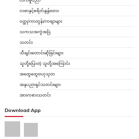
လစာနှင့်စရိတ်နှုန်းထား
ဝတ္ထု/ကာတွန်း/ကဗျာများ
သကသအကွဲအပြဲ
သတင်း
သီချင်းတောင်းဆိုခြင်းများ
သူတို့ပြောတဲ့ သူတို့အကြောင်း
အထွေထွေဗဟုသုတ
အနုပညာရှင်သတင်းများ
အားကစားသတင်း
Download App