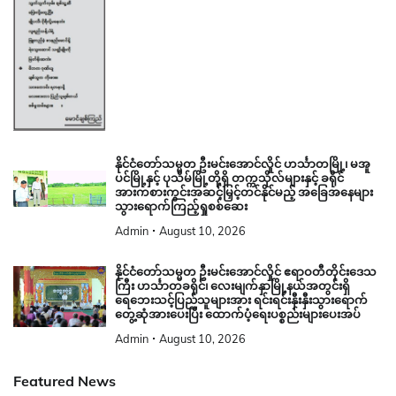
နိုင်ငံတော်သမ္မတ ဦးမင်းအောင်လှိုင် ဟင်္သာတမြို့၊ မအူ
ပင်မြို့နှင့် ပုသိမ်မြို့တို့ရှိ တက္ကသိုလ်များနှင့် ခရိုင်
အားကစားကွင်းအဆင့်မြှင့်တင်နိုင်မည့် အခြေအနေများ
သွားရောက်ကြည့်ရှုစစ်ဆေး
Admin
August 10, 2026
နိုင်ငံတော်သမ္မတ ဦးမင်းအောင်လှိုင် ဧရာဝတီတိုင်းဒေသ
ကြီး ဟင်္သာတခရိုင်၊ လေးမျက်နှာမြို့နယ်အတွင်းရှိ
ရေဘေးသင့်ပြည်သူများအား ရင်းရင်းနှီးနှီးသွားရောက်
တွေ့ဆုံအားပေးပြီး ထောက်ပံ့ရေးပစ္စည်းများပေးအပ်
Admin
August 10, 2026
Featured News