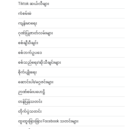
Tiktok ဆယ်လီများ
ကံစမ်းမဲ
ကျန်းမာရေး
ဂုဏ်ပြုဇာတ်လမ်းများ
စစ်ချီသီချင်း
စစ်ဘက်ဥပဒေ
စစ်သည်ရေး/ဆိုသီချင်းများ
စိုက်ပျိုးရေး
ဆောင်းပါး/မဂ္ဂဇင်းများ
ဉာဏ်စမ်းပဟေဠိ
တန်ပြန်သတင်း
တိုက်ပွဲသတင်း
ထူးထူးခြားခြား Facebook သတင်းများ