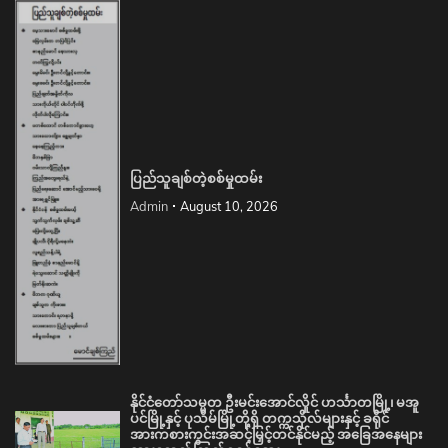
ပြည်သူချစ်တဲ့စစ်မှုထမ်း
Admin
August 10, 2026
နိုင်ငံတော်သမ္မတ ဦးမင်းအောင်လှိုင် ဟင်္သာတမြို့၊ မအူ
ပင်မြို့နှင့် ပုသိမ်မြို့တို့ရှိ တက္ကသိုလ်များနှင့် ခရိုင်
အားကစားကွင်းအဆင့်မြှင့်တင်နိုင်မည့် အခြေအနေများ