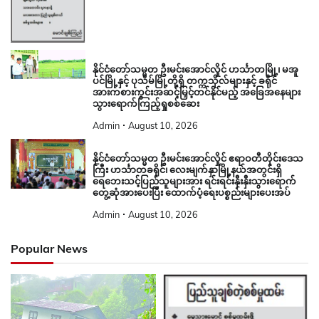
နိုင်ငံတော်သမ္မတ ဦးမင်းအောင်လှိုင် ဟင်္သာတမြို့၊ မအူ
ပင်မြို့နှင့် ပုသိမ်မြို့တို့ရှိ တက္ကသိုလ်များနှင့် ခရိုင်
အားကစားကွင်းအဆင့်မြှင့်တင်နိုင်မည့် အခြေအနေများ
သွားရောက်ကြည့်ရှုစစ်ဆေး
Admin
August 10, 2026
နိုင်ငံတော်သမ္မတ ဦးမင်းအောင်လှိုင် ဧရာဝတီတိုင်းဒေသ
ကြီး ဟင်္သာတခရိုင်၊ လေးမျက်နှာမြို့နယ်အတွင်းရှိ
ရေဘေးသင့်ပြည်သူများအား ရင်းရင်းနှီးနှီးသွားရောက်
တွေ့ဆုံအားပေးပြီး ထောက်ပံ့ရေးပစ္စည်းများပေးအပ်
Admin
August 10, 2026
Popular News