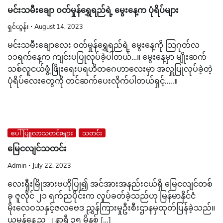
မင်းသမီးချော ဝတ်မှုန်ရွှေရည်ရဲ့ မွေးနေ့က ပုံရိပ်များ
ရှင်ယွန်း
August 14, 2023
မင်းသမီးချောလေး ဝတ်မှုန်ရွှေရည်ရဲ့ မွေးနေ့ကို သြဂုတ်လ
၁၁ရက်နေ့က ကျင်းပပြုလုပ်ခဲ့ပါတယ်…။ မွေးနေ့မှာ မျိုးဆက်
သစ်လူငယ်ဖွံ့ဖြိုးရေးပရဟိတဂေဟာလေးမှာ အလှူပြုလုပ်ခဲ့တဲ့
ပုံရိပ်လေးတွေကို တင်ဆက်ပေးလိုက်ပါတယ်ရှင့်…..။
ပေါ်ပြူလာသတင်းများ
သတင်း
မြေငလျင်သတင်း
Admin
July 22, 2023
လေးရှီးမြိုအားဗဟိုပြု၍ အင်အားအနည်းငယ်ရှိ မြေငလျင်တစ်
ခု ဇူလိုင် ၂၁ ရက်ညပိုင်းက လှုပ်ခတ်ခဲ့သည်ဟု မြန်မာနိုင်ငံ
မိုးလေဝသနှင့်ဇလဗေဒ ညွှန်ကြားမှုဦးစီးဌာနမှထုတ်ပြန်ခဲ့သည်။
ယမန်နေ့ည ၂ နာရီ ၃၅ မိနစ် […]