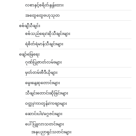
လစာနှင့်စရိတ်နှုန်းထား
အထွေထွေဗဟုသုတ
စစ်ချီသီချင်း
စစ်သည်ရေး/ဆိုသီချင်းများ
ရဲစိတ်ရဲမာန်သီချင်းများ
ဖျော်ဖြေရေး
ဂုဏ်ပြုဇာတ်လမ်းများ
မှတ်တမ်းဗီဒီယိုများ
မွေးနေ့ဆုတောင်းများ
သီချင်းတောင်းဆိုခြင်းများ
ဝတ္ထု/ကာတွန်း/ကဗျာများ
ဆောင်းပါး/မဂ္ဂဇင်းများ
ပေါ်ပြူလာသတင်းများ
အနုပညာရှင်သတင်းများ