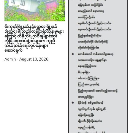
မိုးကုတ်မြို့နယ်နှင့်မတ္တရာမြို့နယ်
အတွင်း မိုးသည်းထန်စွာရွာသွန်းမှုများ
ကြောင့် ထိခိုက်ပျက်စီးမှုများအား
လုံခြုံရေးတပ်ဖွဲ့ဝင်များက ကူညီ
ကယ်ဆယ်ရေးလုပ်ငန်းများ
ဆောင်ရွက်
Admin
August 10, 2026