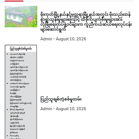
မိုးကုတ်မြို့နယ်နှင့်မတ္တရာမြို့နယ်အတွင်း မိုးသည်းထန်
စွာရွာသွန်းမှုများကြောင့် ထိခိုက်ပျက်စီးမှုများအား
လုံခြုံရေးတပ်ဖွဲ့ဝင်များက ကူညီကယ်ဆယ်ရေးလုပ်ငန်း
များဆောင်ရွက်
Admin
August 10, 2026
ပြည်သူချစ်တဲ့စစ်မှုထမ်း
Admin
August 10, 2026