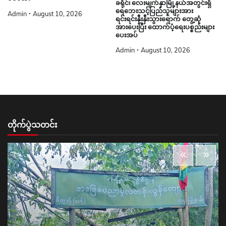
ခရိုင်၊ လေးမျက်နှာမြို့နယ်အတွင်းရှိ
ရေဘေးသင့်ပြည်သူများအား
Admin
August 10, 2026
ရင်းရင်းနှီးနှီးသွားရောက် တွေ့ဆုံ
အားပေးပြီး ထောက်ပံ့ရေးပစ္စည်းများ
ပေးအပ်
Admin
August 10, 2026
တိုက်ပွဲသတင်း