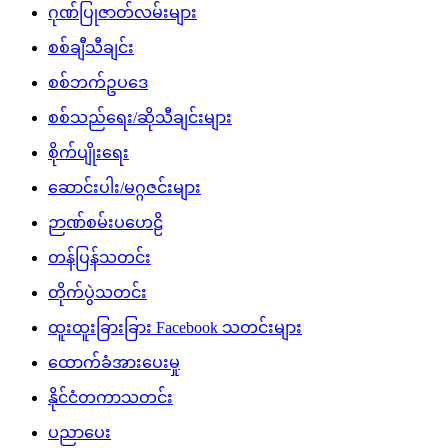
ဂုဏ်ပြုဇာတ်လမ်းများ
စစ်ချီသီချင်း
စစ်ဘက်ဥပဒေ
စစ်သည်ရေး/ဆိုသီချင်းများ
စိုက်ပျိုးရေး
ဆောင်းပါး/မဂ္ဂဇင်းများ
ဉာဏ်စမ်းပဟေဠိ
တန်ပြန်သတင်း
တိုက်ပွဲသတင်း
ထူးထူးခြားခြား Facebook သတင်းများ
ထောက်ခံအားပေးမှု
နိုင်ငံတကာသတင်း
ပညာပေး