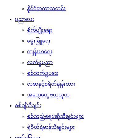
နိုင်ငံတကာသတင်း
ပညာပေး
စိုက်ပျိုးရေး
မွေးမြူရေး
ကျန်းမာရေး
လက်မှုပညာ
စစ်ဘက်ဥပဒေ
လစာနှင့်စရိတ်နှုန်းထား
အထွေထွေဗဟုသုတ
စစ်ချီသီချင်း
စစ်သည်ရေး/ဆိုသီချင်းများ
ရဲစိတ်ရဲမာန်သီချင်းများ
ဖျော်ဖြေရေး