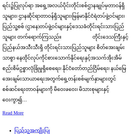
ရင်း၌ပြုလုပ်ရာ အရှေ့အလယ်ပိုင်းတိုင်းစစ်ဌာနချုပ်မှတာဝန်ရှိ
သူများ၊ ဌာနဆိုင်ရာတာဝန်ရှိသူများ၊မြန်မာနိုင်ငံရဲတပ်ဖွဲ့ဝင်များ၊
ပြည်သူ့စစ် (ဌာနေ)တပ်ဖွဲ့ဝင်များနှင့်ဒေသခံတိုင်းရင်းသားပြည်
သူများ တက်ရောက်ကြသည်။ တိုင်းဒေသကြီးနှင့်
ပြည်နယ်အသီးသီးရှိ တိုင်းရင်းသားပြည်သူများ စိတ်အေးချမ်း
သာစွာ နေထိုင်လုပ်ကိုင်စားသောက်နိုင်ရေးနှင့်အသက်အိုးအိမ်
စည်းစိမ်ဥစ္စာလုံခြုံမှုရှိစေရေး၊ နိုင်ငံတော်တည်ငြိမ်ရေး၊ နယ်မြေ
အေးချမ်းသာယာရေးအတွက်ရှေ့တန်းစစ်မျက်နှာများတွင်
စစ်ဆင်ရေးတာဝန်များကို မိဝေးဖဝေး၊ မိသားစုများနှင့်
ဝေးကွာ၍…
Read More
ပြည်သူ့အကျိုးပြု