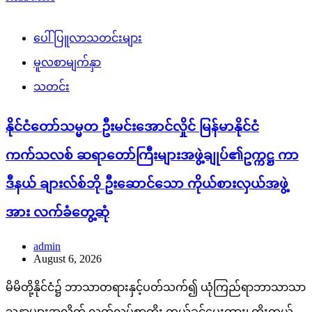
ပေါ်ပြူလာသတင်းများ
မူလစာမျက်နှာ
သတင်း
နိုင်ငံတော်သမ္မတ ဦးမင်းအောင်လှိုင် မြန်မာနိုင်ငံ
ကက်သလစ် ဆရာတော်ကြီးများအဖွဲ့ချုပ်၏ဥက္ကဋ္ဌ ကာ
ဒီနယ် ချားလ်စ်ဘို ဦးဆောင်သော ကိုယ်စားလှယ်အဖွဲ့
အား လက်ခံတွေ့ဆုံ
admin
August 6, 2026
မိမိတို့နိုင်ငံ၌ ဘာသာတရားနှင့်ပတ်သက်၍ ယုံကြည်ရာဘာသာသာ
သနာများအလိုက် လွတ်လပ်စွာကိုး ကွယ်ခွင့်ပေးထား၊ ကိုးကွယ်