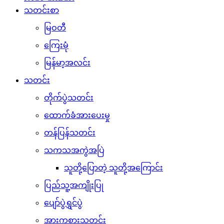
သတင်းစာ
မြဝတီ
ကြေးမုံ
မြန်မာ့အလင်း
သတင်း
တိုက်ပွဲသတင်း
ထောက်ခံအားပေးမှု
တန်ပြန်သတင်း
သကသအကွဲအပြဲ
သူတို့ပြောတဲ့ သူတို့အကြောင်း
ပြည်သူ့အကျိုးပြု
ပျော်ပွဲရွှင်ပွဲ
အားကစားသတင်း