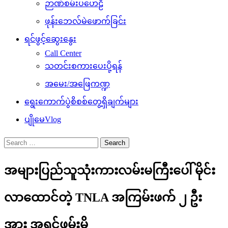
ဉာဏ်စမ်းပဟေဠိ
ဖုန်းဘေလ်မဲဖောက်ခြင်း
ရင်ဖွင့်ဆွေးနွေး
Call Center
သတင်းစကားပေးပို့ရန်
အမေး/အဖြေကဏ္ဍ
ရွေးကောက်ပွဲစိစစ်တွေ့ရှိချက်များ
ပျိုမေVlog
Search
for:
အများပြည်သူသုံးကားလမ်းမကြီးပေါ် မိုင်း
လာထောင်တဲ့ TNLA အကြမ်းဖက် ၂ ဦး
အား အရှင်ဖမ်းမိ