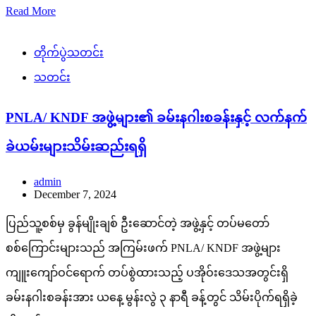
Read More
တိုက်ပွဲသတင်း
သတင်း
PNLA/ KNDF အဖွဲ့များ၏ ခမ်းနဂါးစခန်းနှင့် လက်နက်
ခဲယမ်းများသိမ်းဆည်းရရှိ
admin
December 7, 2024
ပြည်သူ့စစ်မှ ခွန်မျိုးချစ် ဦးဆောင်တဲ့ အဖွဲ့နှင့် တပ်မတော်
စစ်ကြောင်းများသည် အကြမ်းဖက် PNLA/ KNDF အဖွဲ့များ
ကျူးကျော်ဝင်ရောက် တပ်စွဲထားသည့် ပအိုဝ်းဒေသအတွင်းရှိ
ခမ်းနဂါးစခန်းအား ယနေ့ မွန်းလွဲ ၃ နာရီ ခန့်တွင် သိမ်းပိုက်ရရှိခဲ့