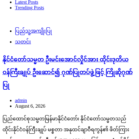
Latest Posts
Trending Posts
ပြည်သူ့အကျိုးပြု
သတင်း
နိုင်ငံတော်သမ္မတ ဦးမင်းအောင်လှိုင်အား ထိုင်းဒုတိယ
ဝန်ကြီးချုပ် ဦးဆောင်၍ ဂုဏ်ပြုတပ်ဖွဲ့ဖြင့် ကြိုဆိုဂုဏ်
ပြု
admin
August 6, 2026
ပြည်ထောင်စုသမ္မတမြန်မာနိုင်ငံတော်၊ နိုင်ငံတော်သမ္မတသည်
ထိုင်းနိုင်ငံဝန်ကြီးချုပ် မစ္စတာ အနုထင်ချာဝီရကွန်၏ ဖိတ်ကြား