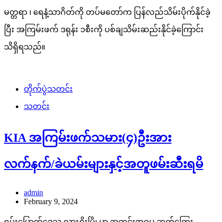
မတ္တရာ ၊ ရေနံ့သာဂိတ်ကို တပ်မတော်က ပြန်လည်သိမ်းပိုက်နိုင်ခဲ့
ပြီး အကြမ်းဖက် ဒရုန်း ၁စီးကို ပစ်ချသိမ်းဆည်းနိုင်ခဲ့ကြောင်း
သိရှိရသည်။
တိုက်ပွဲသတင်း
သတင်း
KIA အကြမ်းဖက်သမား(၄)ဦးအား
လက်နက်/ခဲယမ်းများနှင့်အတူဖမ်းဆီးရမိ
admin
February 9, 2024
ရှမ်းမြောက်ဒေသ လားရှိုးမြို့မှာ အတင်းအဓမ္မ ဆက်ကြေး