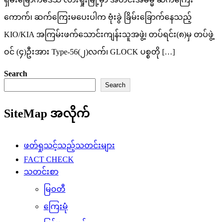
ကောက်၊ ဆက်ကြေးမပေးပါက ဗုံးခွဲ ခြိမ်းခြောက်နေသည့်
KIO/KIA အကြမ်းဖက်သောင်းကျန်းသူအဖွဲ့၊ တပ်ရင်း(၈)မှ တပ်ဖွဲ့
ဝင် (၄)ဦးအား Type-56(၂)လက်၊ GLOCK ပစ္စတို […]
Search
Search
SiteMap အလိုက်
ဖတ်ရှုသင့်သည့်သတင်းများ
FACT CHECK
သတင်းစာ
မြဝတီ
ကြေးမုံ