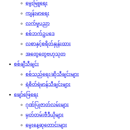
မွေးမြူရေး
ကျန်းမာရေး
လက်မှုပညာ
စစ်ဘက်ဥပဒေ
လစာနှင့်စရိတ်နှုန်းထား
အထွေထွေဗဟုသုတ
စစ်ချီသီချင်း
စစ်သည်ရေး/ဆိုသီချင်းများ
ရဲစိတ်ရဲမာန်သီချင်းများ
ဖျော်ဖြေရေး
ဂုဏ်ပြုဇာတ်လမ်းများ
မှတ်တမ်းဗီဒီယိုများ
မွေးနေ့ဆုတောင်းများ