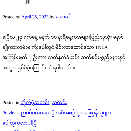
Posted on
April 25, 2023
by
အေးခင်
ဧပြီလ ၂၄ ရက်နေ့ မနက် ၁၀ နာရီခန့်ကအများပြည်သူသုံး နောင်
ချိုကားလမ်းမကြီးပေါ်တွင် မိုင်းလာထောင်သော TNLA
အကြမ်းဖက် ၂ ဦးအား လက်နက်ခဲယမ်း ဆက်စပ်ပစ္စည်းများနှင့်
အတူအရှင်မိခဲ့ကြောင်း သိရပါတယ်..။
Posted in
တိုက်ပွဲသတင်း
,
သတင်း
Post
Previous:
ဉာဏ်စမ်းပဟေဠိ အစီအစဉ်ရဲ့အဖြေမှန်သူများ
navigation
ပေါ်ထွက်လာပါပြီ