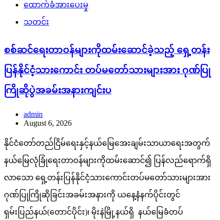
ထောက်ခံအားပေးမှု
သတင်း
စစ်ဆင်ရေးတာဝန်များကိုထမ်းဆောင်ခဲ့သည့် ရှေ့တန်း
ပြန်နိုင်ငံ့သားကောင်း တပ်မတော်သားများအား ဂုဏ်ပြု
ကြိုဆိုပွဲအခမ်းအနားကျင်းပ
admin
August 6, 2026
နိုင်ငံတော်တည်ငြိမ်ရေးနှင့်နယ်မြေအေးချမ်းသာယာရေးအတွက်
နယ်မြေလုံခြုံရေးတာဝန်များကိုထမ်းဆောင်၍ ပြန်လည်ရောက်ရှိ
လာသော ရှေ့တန်းပြန်နိုင်ငံ့သားကောင်းတပ်မတော်သားများအား
ဂုဏ်ပြုကြိုဆိုခြင်းအခမ်းအနားကို ယနေ့နံနက်ပိုင်းတွင်
ရှမ်းပြည်နယ်(တောင်ပိုင်း)၊ မိုးနဲမြို့နယ်ရှိ နယ်မြေခံတပ်