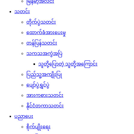
မြန်မာ့အလင်း
သတင်း
တိုက်ပွဲသတင်း
ထောက်ခံအားပေးမှု
တန်ပြန်သတင်း
သကသအကွဲအပြဲ
သူတို့ပြောတဲ့ သူတို့အကြောင်း
ပြည်သူ့အကျိုးပြု
ပျော်ပွဲရွှင်ပွဲ
အားကစားသတင်း
နိုင်ငံတကာသတင်း
ပညာပေး
စိုက်ပျိုးရေး