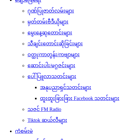
ဂုဏ်ပြုဇာတ်လမ်းများ
မှတ်တမ်းဗီဒီယိုများ
မွေးနေ့ဆုတောင်းများ
သီချင်းတောင်းဆိုခြင်းများ
ဝတ္ထု/ကာတွန်း/ကဗျာများ
ဆောင်းပါး/မဂ္ဂဇင်းများ
ပေါ်ပြူလာသတင်းများ
အနုပညာရှင်သတင်းများ
ထူးထူးခြားခြား Facebook သတင်းများ
သဇင် FM Radio
Tiktok ဆယ်လီများ
ကံစမ်းမဲ