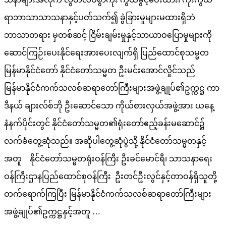
ရာဘာသာသာသနာနှင့်ပတ်သက်၍ ခွဲခြားမှုများမထားရှိဘဲ
ဘာသာတရား မှတစ်ဆင့် ငြိမ်းချမ်းမှုနှင့်သာယာဝပြောမှုများကို
ဆောင်ကြဉ်းပေးနိုင်ရေးအားပေးလျက်ရှိ ပြည်ထောင်စုသမ္မတ
မြန်မာနိုင်ငံတော်‌ နိုင်ငံတော်သမ္မတ ဦးမင်းအောင်လှိုင်သည်
မြန်မာနိုင်ငံကက်သလစ်ဆရာတော်ကြီးများအဖွဲ့ချုပ်၏ဥက္ကဋ္ဌ ကာ
ဒီနယ် ချားလ်စ်ဘို ဦးဆောင်သော ကိုယ်စားလှယ်အဖွဲ့အား ယနေ့
နံနက်ပိုင်းတွင် နိုင်ငံတော်သမ္မတ၏ရုံးတော်ဧည့်ခန်းမဆောင်၌
လက်ခံတွေ့ဆုံသည်။ အဆိုပါတွေ့ဆုံပွဲသို့ နိုင်ငံတော်သမ္မတနှင့်
အတူ နိုင်ငံတော်သမ္မတရုံးဝန်ကြီး ဦးခင်မောင်ရီ၊ သာသနာရေး
ဝန်ကြီးဌာနပြည်ထောင်စုဝန်ကြီး ဦးတင်ဦးလွင်နှင့်တာဝန်ရှိသူတို့
တက်ရောက်ကြပြီး မြန်မာနိုင်ငံကက်သလစ်ဆရာတော်ကြီးများ
အဖွဲ့ချုပ်၏ဥက္ကဋ္ဌနှင့်အတူ …