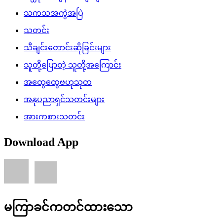
သကသအကွဲအပြဲ
သတင်း
သီချင်းတောင်းဆိုခြင်းများ
သူတို့ပြောတဲ့ သူတို့အကြောင်း
အထွေထွေဗဟုသုတ
အနုပညာရှင်သတင်းများ
အားကစားသတင်း
Download App
မကြာခင်ကတင်ထားသော