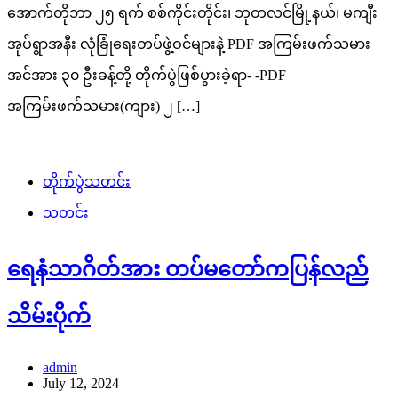
အောက်တိုဘာ ၂၅ ရက် စစ်ကိုင်းတိုင်း၊ ဘုတလင်မြို့နယ်၊ မကျီး
အုပ်ရွာအနီး လုံခြုံရေးတပ်ဖွဲ့ဝင်များနဲ့ PDF အကြမ်းဖက်သမား
အင်အား ၃၀ ဦးခန့်တို့ တိုက်ပွဲဖြစ်ပွားခဲ့ရာ- -PDF
အကြမ်းဖက်သမား(ကျား) ၂ […]
တိုက်ပွဲသတင်း
သတင်း
ရေနံသာဂိတ်အား တပ်မတော်ကပြန်လည်
သိမ်းပိုက်
admin
July 12, 2024