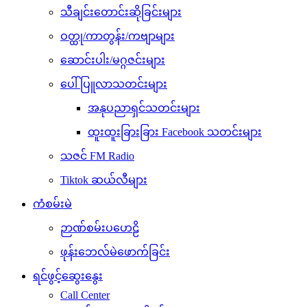
သီချင်းတောင်းဆိုခြင်းများ
ဝတ္ထု/ကာတွန်း/ကဗျာများ
ဆောင်းပါး/မဂ္ဂဇင်းများ
ပေါ်ပြူလာသတင်းများ
အနုပညာရှင်သတင်းများ
ထူးထူးခြားခြား Facebook သတင်းများ
သဇင် FM Radio
Tiktok ဆယ်လီများ
ကံစမ်းမဲ
ဉာဏ်စမ်းပဟေဠိ
ဖုန်းဘေလ်မဲဖောက်ခြင်း
ရင်ဖွင့်ဆွေးနွေး
Call Center