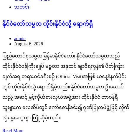
သတင်း
နိုင်ငံတော်သမ္မတ ထိုင်းနိုင်ငံသို့ ရောက်ရှိ
admin
August 6, 2026
ပြည်ထောင်စုသမ္မတမြန်မာနိုင်ငံတော်၊ နိုင်ငံတော်သမ္မတသည်
ထိုင်းနိုင်ငံဝန်ကြီးချုပ် မစ္စတာ အနုထင် ချာဝီရကွန်၏ ဖိတ်ကြား
ချက်အရ တရားဝင်ခရီးစဉ် (Official Visit)အဖြစ် ယနေ့နံနက်ပိုင်း
တွင် ထိုင်းနိုင်ငံသို့ ရောက်ရှိခဲ့သည်။ နိုင်ငံတော်သမ္မတ ဦးဆောင်
သည့် အဆင့်မြင့်ကိုယ်စားလှယ်အဖွဲ့အား ထိုင်းနိုင်ငံ တာဝန်ရှိ
သူများက လေဆိပ်တွင် ကော်ဇောနီခင်း၍ ဂုဏ်ပြုတပ်ဖွဲ့ဖြင့် လှိုက်
လှဲနွေးထွေးစွာ ကြိုဆိုခဲ့သည်။
Read More