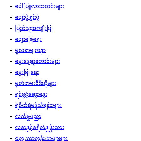
ပေါ်ပြူလာသတင်းများ
ပျော်ပွဲရွှင်ပွဲ
ပြည်သူ့အကျိုးပြု
ဖျော်ဖြေရေး
မူလစာမျက်နှာ
မွေးနေ့ဆုတောင်းများ
မွေးမြူရေး
မှတ်တမ်းဗီဒီယိုများ
ရင်ဖွင့်ဆွေးနွေး
ရဲစိတ်ရဲမန်သီချင်းများ
လက်မှုပညာ
လစာနှင့်စရိတ်နှုန်းထား
ဝတ္ထု/ကာတွန်း/ကဗျာများ