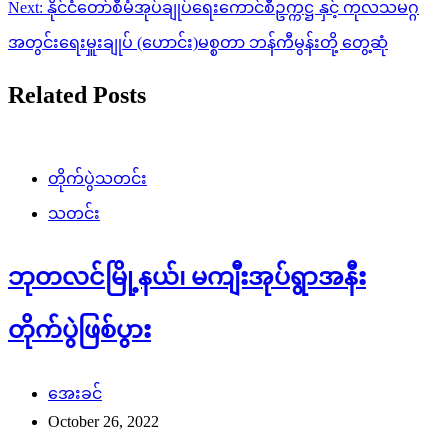
Next:
နိုင်ငံတော်စီမံအုပ်ချုပ်ရေးကောင်စီဥက္ကဋ္ဌ နှင့် ကုလသမဂ္ဂ
အတွင်းရေးမှူးချုပ် (ဟောင်း)မစ္စတာ ဘန်ကီမွန်းတို့ တွေ့ဆုံ
Related Posts
တိုက်ပွဲသတင်း
သတင်း
ဘုတလင်မြို့နယ်၊ မကျီးအုပ်ရွာအနီး
တိုက်ပွဲဖြစ်ပွား
အေးခင်
October 26, 2022