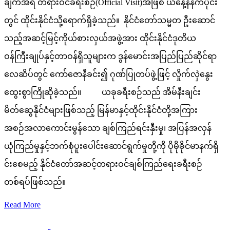
ချက်အရ တရားဝင်ခရီးစဉ်(Official Visit)အဖြစ် ယနေ့နံနက်ပိုင်း
တွင် ထိုင်းနိုင်ငံသို့ရောက်ရှိခဲ့သည်။ နိုင်ငံတော်သမ္မတ ဦးဆောင်
သည့်အဆင့်မြင့်ကိုယ်စားလှယ်အဖွဲ့အား ထိုင်းနိုင်ငံဒုတိယ
ဝန်ကြီးချုပ်နှင့်တာဝန်ရှိသူများက ဒွန်မောင်းအပြည်ပြည်ဆိုင်ရာ
လေဆိပ်တွင် ကော်ဇောနီခင်း၍ ဂုဏ်ပြုတပ်ဖွဲ့ဖြင့် လှိုက်လှဲနွေး
ထွေးစွာကြိုဆိုခဲ့သည်။ ယခုခရီးစဉ်သည် အိမ်နီးချင်း
မိတ်ဆွေနိုင်ငံများဖြစ်သည့် မြန်မာနှင့်ထိုင်းနိုင်ငံတို့အကြား
အစဉ်အလာကောင်းမွန်သော ချစ်ကြည်ရင်းနှီးမှု၊ အပြန်အလှန်
ယုံကြည်မှုနှင့်ဘက်စုံပူးပေါင်းဆောင်ရွက်မှုတို့ကို ပိုမိုခိုင်မာနက်ရှိ
င်းစေမည့် နိုင်ငံတော်အဆင့်တရားဝင်ချစ်ကြည်ရေးခရီးစဉ်
တစ်ရပ်ဖြစ်သည်။
Read More