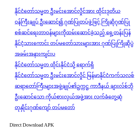
နိုင်ငံတော်သမ္မတ ဦးမင်းအောင်လှိုင်အား ထိုင်းဒုတိယ
ဝန်ကြီးချုပ် ဦးဆောင်၍ ဂုဏ်ပြုတပ်ဖွဲ့ဖြင့် ကြိုဆိုဂုဏ်ပြု
စစ်ဆင်ရေးတာဝန်များကိုထမ်းဆောင်ခဲ့သည့် ရှေ့တန်းပြန်
နိုင်ငံ့သားကောင်း တပ်မတော်သားများအား ဂုဏ်ပြုကြိုဆိုပွဲ
အခမ်းအနားကျင်းပ
နိုင်ငံတော်သမ္မတ ထိုင်းနိုင်ငံသို့ ရောက်ရှိ
နိုင်ငံတော်သမ္မတ ဦးမင်းအောင်လှိုင် မြန်မာနိုင်ငံကက်သလစ်
ဆရာတော်ကြီးများအဖွဲ့ချုပ်၏ဥက္ကဋ္ဌ ကာဒီနယ် ချားလ်စ်ဘို
ဦးဆောင်သော ကိုယ်စားလှယ်အဖွဲ့အား လက်ခံတွေ့ဆုံ
တုနှိုင်းဂုဏ်ကျော် တပ်မတော်
Direct Download APK