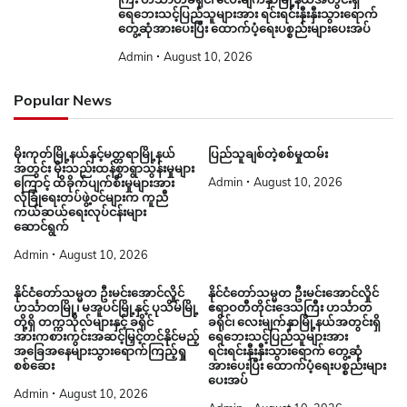
ရေဘေးသင့်ပြည်သူများအား ရင်းရင်းနှီးနှီးသွားရောက်
တွေ့ဆုံအားပေးပြီး ထောက်ပံ့ရေးပစ္စည်းများပေးအပ်
Admin
August 10, 2026
Popular News
မိုးကုတ်မြို့နယ်နှင့်မတ္တရာမြို့နယ်
ပြည်သူချစ်တဲ့စစ်မှုထမ်း
အတွင်း မိုးသည်းထန်စွာရွာသွန်းမှုများ
Admin
August 10, 2026
ကြောင့် ထိခိုက်ပျက်စီးမှုများအား
လုံခြုံရေးတပ်ဖွဲ့ဝင်များက ကူညီ
ကယ်ဆယ်ရေးလုပ်ငန်းများ
ဆောင်ရွက်
Admin
August 10, 2026
နိုင်ငံတော်သမ္မတ ဦးမင်းအောင်လှိုင်
နိုင်ငံတော်သမ္မတ ဦးမင်းအောင်လှိုင်
ဟင်္သာတမြို့၊ မအူပင်မြို့နှင့် ပုသိမ်မြို့
ဧရာဝတီတိုင်းဒေသကြီး ဟင်္သာတ
တို့ရှိ တက္ကသိုလ်များနှင့် ခရိုင်
ခရိုင်၊ လေးမျက်နှာမြို့နယ်အတွင်းရှိ
အားကစားကွင်းအဆင့်မြှင့်တင်နိုင်မည့်
ရေဘေးသင့်ပြည်သူများအား
အခြေအနေများသွားရောက်ကြည့်ရှု
ရင်းရင်းနှီးနှီးသွားရောက် တွေ့ဆုံ
စစ်ဆေး
အားပေးပြီး ထောက်ပံ့ရေးပစ္စည်းများ
ပေးအပ်
Admin
August 10, 2026