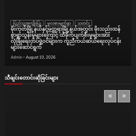
ပြည်သူ့အကျိုးပြု
မူလစာမျက်နှာ
သတင်း
မိုးကုတ်မြို့နယ်နှင့်မတ္တရာမြို့နယ်အတွင်း မိုးသည်းထန်
စွာရွာသွန်းမှုများကြောင့် ထိခိုက်ပျက်စီးမှုများအား
လုံခြုံရေးတပ်ဖွဲ့ဝင်များက ကူညီကယ်ဆယ်ရေးလုပ်ငန်း
များဆောင်ရွက်
Admin
August 10, 2026
သီချင်းတောင်းဆိုခြင်းများ