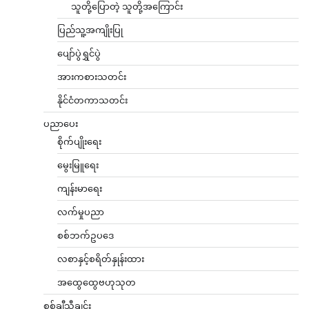
သူတို့ပြောတဲ့ သူတို့အကြောင်း
ပြည်သူ့အကျိုးပြု
ပျော်ပွဲရွှင်ပွဲ
အားကစားသတင်း
နိုင်ငံတကာသတင်း
ပညာပေး
စိုက်ပျိုးရေး
မွေးမြူရေး
ကျန်းမာရေး
လက်မှုပညာ
စစ်ဘက်ဥပဒေ
လစာနှင့်စရိတ်နှုန်းထား
အထွေထွေဗဟုသုတ
စစ်ချီသီချင်း