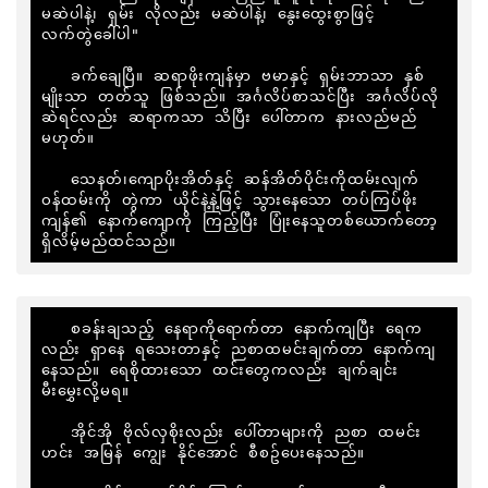
မဆဲပါနဲ့၊ ရှမ်း လိုလည်း မဆဲပါနဲ့၊ နွေးထွေးစွာဖြင့် 
လက်တွဲခေါ်ပါ"

   ခက်ချေပြီ။ ဆရာဖိုးကျန်မှာ ဗမာနှင့် ရှမ်းဘာသာ နှစ်
မျိုးသာ တတ်သူ ဖြစ်သည်။ အင်္ဂလိပ်စာသင်ပြီး အင်္ဂလိပ်လို 
ဆဲရင်လည်း ဆရာကသာ သိပြီး ပေါ်တာက နားလည်မည်
မဟုတ်။

   သေနတ်၊ကျောပိုးအိတ်နှင့် ဆန်အိတ်ပိုင်းကိုထမ်းလျက် 
ဝန်ထမ်းကို တွဲကာ ယိုင်နဲ့နဲ့ဖြင့် သွားနေသော တပ်ကြပ်ဖိုး
ကျန်၏ နောက်ကျောကို ကြည့်ပြီး ပြုံးနေသူတစ်ယောက်တော့ 
ရှိလိမ့်မည်ထင်သည်။
   စခန်းချသည့် နေရာကိုရောက်တာ နောက်ကျပြီး ရေက
လည်း ရှာနေ ရသေးတာနှင့် ညစာထမင်းချက်တာ နောက်ကျ
နေသည်။ ရေစိုထားသော ထင်းတွေကလည်း ချက်ချင်း 
မီးမွှေးလို့မရ။

   အိုင်အို ဗိုလ်လှစိုးလည်း ပေါ်တာများကို ညစာ ထမင်း
ဟင်း အမြန် ကျွေး နိုင်အောင် စီစဥ်ပေးနေသည်။
