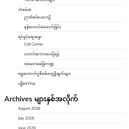
ကံစမ်းမဲ
ဉာဏ်စမ်းပဟေဠိ
ဖုန်းဘေလ်မဲဖောက်ခြင်း
ရင်ဖွင့်ဆွေးနွေး
Call Center
သတင်းစကားပေးပို့ရန်
အမေး/အဖြေကဏ္ဍ
ရွေးကောက်ပွဲစိစစ်တွေ့ရှိချက်များ
ပျိုမေVlog
Archives များနှစ်အလိုက်
August 2026
July 2026
June 2026