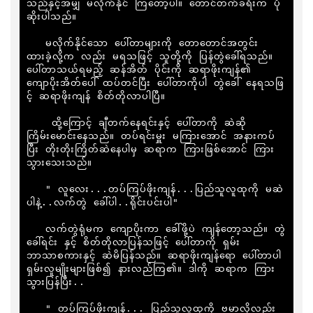
သည်နှင့်အမျှ မလိုက်နိုင် ကြတော့ပါ။ တောင်တက်ခရီးက ပို
ဆိုးပါသည်။

   မလိုက်နိုင်သော ပေါ်တာများကို တောတောင်အတွင်း 
ထားခဲ့လို့က လည်း မရသဖြင့် သူတို့ကို ပြန်တွဲခေါ်ရသည်။ 
ပေါ်တာသယ်ရမည့် ဆန်အိတ် ပိုင်းကို ဆရာဖိုးကျန်၏ 
ကျောပိုးအိတ်ပေါ် ထပ်တင်ပြီး ပေါ်တာကိုပါ တွဲခေါ် နေရသဖြ
င့် ဆရာဖိုးကျန် စိတ်တိုလာပါပြီ။

    ထို့ကြောင့် ချီတက်နေရင်းနှင့် ပေါ်တာကို ဆဲဆို
ကြိမ်းမောင်းနေသည်။ တပ်ရင်းမှူး မကြားအောင် အနားကပ်
ပြီး တိုးတိုးကြိတ်ဆဲနေပါမှ ဆရာက ကြားဖြစ်အောင် ကြား
သွားသေးသည်။

   " လူလေး...တပ်ကြပ်ဖိုးကျန်...ပြည်သူလူထုကို မဆဲ
ပါနဲ့..လက်တွဲ ခေါ်ပါ..ရိုင်းပင်းပါ"

   လက်တွဲရုံမက ကျောပိုးကာ ခေါ်ဖို့ပဲ ကျန်တော့သည်။ တွဲ
ခေါ်ရင်း နှင့် စိတ်တိုလာပြန်သဖြင့် ပေါ်တာကို ရှမ်း
ဘာသာစကားနှင့် ဆဲမိပြန်သည်။ ဆရာဖိုးကျန်ရော ပေါ်တာပါ 
ရှမ်းလူမျိုးများဖြစ်၍ နားလည်ကြ၏။ ဒါကို ဆရာက ကြား
သွားပြန်ပြီး..

   " တပ်ကြပ်ဖိုးကျန်... ပြည်သူလူထုကို ဗမာလိုလည်း 