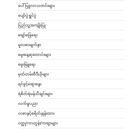
ပေါ်ပြူလာသတင်းများ
ပျော်ပွဲရွှင်ပွဲ
ပြည်သူ့အကျိုးပြု
ဖျော်ဖြေရေး
မူလစာမျက်နှာ
မွေးနေ့ဆုတောင်းများ
မွေးမြူရေး
မှတ်တမ်းဗီဒီယိုများ
ရင်ဖွင့်ဆွေးနွေး
ရဲစိတ်ရဲမန်သီချင်းများ
လက်မှုပညာ
လစာနှင့်စရိတ်နှုန်းထား
ဝတ္ထု/ကာတွန်း/ကဗျာများ