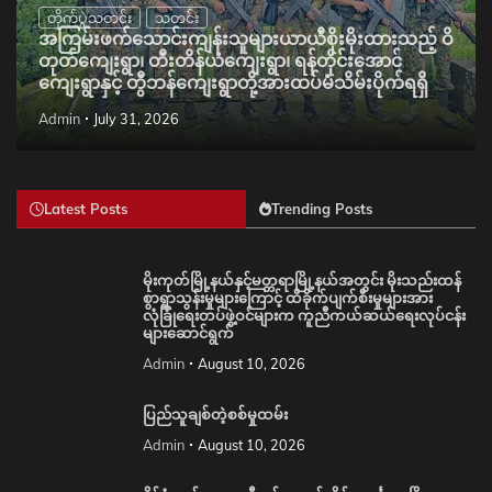
တိုက်ပွဲသတင်း
သတင်း
အကြမ်းဖက်သောင်းကျန်းသူများယာယီစိုးမိုးထားသည့် ဝိ
တုတ်ကျေးရွာ၊ တီးတိန်ယံကျေးရွာ၊ ရန်တိုင်းအောင်
ကျေးရွာနှင့် တွီဘန်ကျေးရွာတို့အားထပ်မံသိမ်းပိုက်ရရှိ
Admin
July 31, 2026
Latest Posts
Trending Posts
မိုးကုတ်မြို့နယ်နှင့်မတ္တရာမြို့နယ်အတွင်း မိုးသည်းထန်
စွာရွာသွန်းမှုများကြောင့် ထိခိုက်ပျက်စီးမှုများအား
လုံခြုံရေးတပ်ဖွဲ့ဝင်များက ကူညီကယ်ဆယ်ရေးလုပ်ငန်း
များဆောင်ရွက်
Admin
August 10, 2026
ပြည်သူချစ်တဲ့စစ်မှုထမ်း
Admin
August 10, 2026