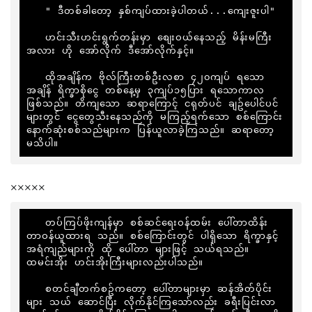
   " ဒီတစ်ခါတော့ နှစ်ကျပ်ထားခဲ့ပါတယ်...ကျေးဇူးပါ"

   ဟင်းသီးဟင်းရွက်တန်းမှာ စျေးဝယ်နေသည့် မိန်းမကြီး
အလား ဟို အော်လိုက် ဒီအော်လိုက်နှင့်။

   ထိုအချိန်က ဗိုလ်ကြီးတစ်ဦးလစာ ၄၂၀ကျပ် ရသော
အချိန် ရိက္ခာစိုငွေ တစ်နေ့မှ ၃ကျပ်၁၅ပြား ရသောကာလ
ဖြစ်သည်။ တိကျသော ဆရာကြောင့် ငရုတ်ပင် ချဥ်ပေါင်ပင်
များတွင် ငွေတွေသီးနေသည်ကို မကြည့်ရက်သော စစ်ကြောင်း
နောက်ဆုံးစစ်သည်များက ပြန်ယူလာခဲ့ကြသည်။ ဆရာတော့ 
မသိပါ။
×××××
   တပ်ကြပ်ဖိုးကျန်မှာ စစ်ဆင်ရေးဝန်ထမ်း ပေါ်တာထိန်း
တာဝန်ယူထားရ သည်။ စစ်ကြောင်းတွင် ပါရှိသော ရိက္ခာနှင့် 
အရံကျည်များကို ထို ပေါ်တာ များဖြင့် သယ်ရသည်။ 
ထမင်းအိုး ဟင်းအိုးကြီးများလည်းပါသည်။

   စတင်ချီတက်စဥ်ကတော့ ပေါ်တာများမှာ ဆန်အိတ်ပိုင်း
များ သယ် ဆောင်ပြီး လိုက်နိုင်ကြသော်လည်း ခရီးပြင်းလာ