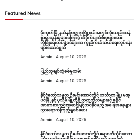
Featured News
မိုးကုတ်မြို့နယ်နှင့်မတ္တရာမြို့နယ်အတွင်း မိုးသည်းထန်
စွာရွာသွန်းမှုများကြောင့် ထိခိုက်ပျက်စီးမှုများအား
လုံခြုံရေးတပ်ဖွဲ့ဝင်များက ကူညီကယ်ဆယ်ရေးလုပ်ငန်း
များဆောင်ရွက်
Admin
August 10, 2026
ပြည်သူချစ်တဲ့စစ်မှုထမ်း
Admin
August 10, 2026
နိုင်ငံတော်သမ္မတ ဦးမင်းအောင်လှိုင် ဟင်္သာတမြို့၊ မအူ
ပင်မြို့နှင့် ပုသိမ်မြို့တို့ရှိ တက္ကသိုလ်များနှင့် ခရိုင်
အားကစားကွင်းအဆင့်မြှင့်တင်နိုင်မည့် အခြေအနေများ
သွားရောက်ကြည့်ရှုစစ်ဆေး
Admin
August 10, 2026
နိုင်ငံတော်သမ္မတ ဦးမင်းအောင်လှိုင် ဧရာဝတီတိုင်းဒေသ
ကြီး ဟင်္သာတခရိုင်၊ လေးမျက်နှာမြို့နယ်အတွင်းရှိ