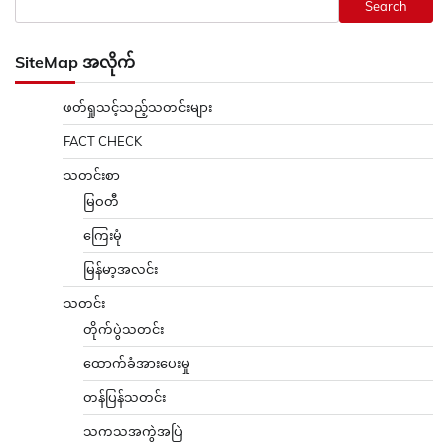
Search
SiteMap အလိုက်
ဖတ်ရှုသင့်သည့်သတင်းများ
FACT CHECK
သတင်းစာ
မြဝတီ
ကြေးမုံ
မြန်မာ့အလင်း
သတင်း
တိုက်ပွဲသတင်း
ထောက်ခံအားပေးမှု
တန်ပြန်သတင်း
သကသအကွဲအပြဲ