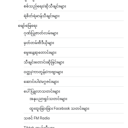
စစ်သည်ရေး/ဆိုသီချင်းများ
ရဲစိတ်ရဲမာန်သီချင်းများ
ဖျော်ဖြေရေး
ဂုဏ်ပြုဇာတ်လမ်းများ
မှတ်တမ်းဗီဒီယိုများ
မွေးနေ့ဆုတောင်းများ
သီချင်းတောင်းဆိုခြင်းများ
ဝတ္ထု/ကာတွန်း/ကဗျာများ
ဆောင်းပါး/မဂ္ဂဇင်းများ
ပေါ်ပြူလာသတင်းများ
အနုပညာရှင်သတင်းများ
ထူးထူးခြားခြား Facebook သတင်းများ
သဇင် FM Radio
Tiktok ဆယ်လီများ