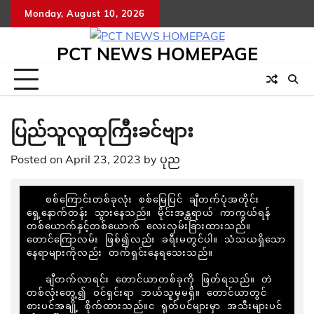
Skip
Monday, August 10, 2026
to
content
PCT NEWS HOMEPAGE
ပြည်သူလူထုကြီးခင်ဗျား
Posted on
April 23, 2023
by
ပုည
   စစ်ကြောင်းတစ်ခုလုံး စစ်မြေပြင် ချီတက်ပုံအတိုင်း 
ရှေ့နောက်တန်း သွားနေသည်။ မိုင်းအန္တရာယ် ကာကွယ်ရန် 
တစ်ယောက်နှင့်တစ်ယောက် လေးလှမ်းခြားထားသည်။ 
တောင်ကြောလမ်း ဖြစ်၍လည်း ခရီးမတွင်ပါ။ သံသယရှိသော 
နေရာများကိုလည်း တက်ရှင်းနေရသေးသည်။

   ချီတက်လာရင်း တောင်ယာတစ်ခုကို ဖြတ်ရသည်။ တဲ
တစ်လုံးတွေ့၍ ဝင်ရှင်းရာ ဘယ်သူမှမရှိ။ တောင်ယာတွင် 
စားပင်အချို့ စိုက်ထားသည်။င ရုတ်ပင်များမှာ အသီးများပင် 