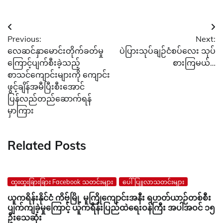
Post
Previous:
Next:
navigation
လေဆင်နှာမောင်းတိုက်ခတ်မှု
ပဲပြားသုပ်ချဉ်ငံစပ်လေး သုပ်
ကြောင့်ပျက်စီးခဲ့သည့်
စားကြမယ်…
စာသင်ကျောင်းများကို ကျောင်း
ဖွင့်ချိန်အမီပြီးစီးအောင်
ပြန်လည်တည်ဆောက်ရန်
မှာကြား
Related Posts
ထူးထူးခြားခြား Facebook သတင်းများ
ပေါ်ပြူလာသတင်းများ
ယူကရိန်းနိုင်ငံ ကိဗ့်မြို့ မူကြိုကျောင်းအနီး ရဟတ်ယာဉ်တစ်စီး
ပျက်ကျခဲ့မှုကြောင့် ယူကရိန်းပြည်ထဲရေးဝန်ကြီး အပါအဝင် ၁၅
ဦးသေဆုံး