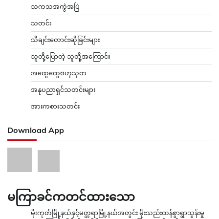
သကသအကွဲအပြဲ
သတင်း
သီချင်းတောင်းဆိုခြင်းများ
သူတို့ပြောတဲ့ သူတို့အကြောင်း
အထွေထွေဗဟုသုတ
အနုပညာရှင်သတင်းများ
အားကစားသတင်း
Download App
မကြာခင်ကတင်ထားသော
မိုးကုတ်မြို့နယ်နှင့်မတ္တရာမြို့နယ်အတွင်း မိုးသည်းထန်စွာရွာသွန်းမှု