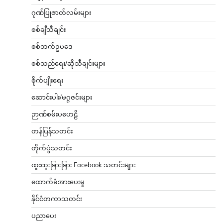
ဂုဏ်ပြုဇာတ်လမ်းများ
စစ်ချီသီချင်း
စစ်ဘက်ဥပဒေ
စစ်သည်ရေး/ဆိုသီချင်းများ
စိုက်ပျိုးရေး
ဆောင်းပါး/မဂ္ဂဇင်းများ
ဉာဏ်စမ်းပဟေဠိ
တန်ပြန်သတင်း
တိုက်ပွဲသတင်း
ထူးထူးခြားခြား Facebook သတင်းများ
ထောက်ခံအားပေးမှု
နိုင်ငံတကာသတင်း
ပညာပေး