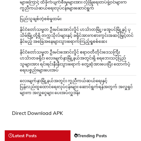
များကြောင့် ထိခိုက်ပျက်စီးမှုများအား လုံခြုံရေးတပ်ဖွဲ့ဝင်များက
ကူညီကယ်ဆယ်ရေးလုပ်ငန်းများဆောင်ရွက်
ပြည်သူချစ်တဲ့စစ်မှုထမ်း
နိုင်ငံတော်သမ္မတ ဦးမင်းအောင်လှိုင် ဟင်္သာတမြို့၊ မအူပင်မြို့နှင့် ပု
သိမ်မြို့တို့ရှိ တက္ကသိုလ်များနှင့် ခရိုင်အားကစားကွင်းအဆင့်မြှင့်တင်
နိုင်မည့် အခြေအနေများသွားရောက်ကြည့်ရှုစစ်ဆေး
နိုင်ငံတော်သမ္မတ ဦးမင်းအောင်လှိုင် ဧရာဝတီတိုင်းဒေသကြီး
ဟင်္သာတခရိုင်၊ လေးမျက်နှာမြို့နယ်အတွင်းရှိ ရေဘေးသင့်ပြည်
သူများအား ရင်းရင်းနှီးနှီးသွားရောက် တွေ့ဆုံအားပေးပြီး ထောက်ပံ့
ရေးပစ္စည်းများပေးအပ်
လေးမျက်နှာမြို့နယ်အတွင်း ကူညီကယ်ဆယ်ရေးနှင့်
ပြန်လည်ထူထောင်ရေးလုပ်ငန်းများ ဆောင်ရွက်ရန်အတွက် အလှူရှင်
များက အလှူငွေများ ပေးအပ်လှူဒါန်း
Direct Download APK
Latest Posts
Trending Posts