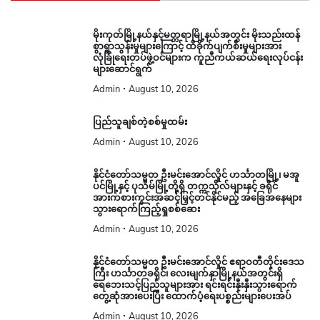
မိုးကုတ်မြို့နယ်နှင့်မတ္တရာမြို့နယ်အတွင်း မိုးသည်းထန်
စွာရွာသွန်းမှုများကြောင့် ထိခိုက်ပျက်စီးမှုများအား
လုံခြုံရေးတပ်ဖွဲ့ဝင်များက ကူညီကယ်ဆယ်ရေးလုပ်ငန်း
များဆောင်ရွက်
Admin
August 10, 2026
ပြည်သူချစ်တဲ့စစ်မှုထမ်း
Admin
August 10, 2026
နိုင်ငံတော်သမ္မတ ဦးမင်းအောင်လှိုင် ဟင်္သာတမြို့၊ မအူ
ပင်မြို့နှင့် ပုသိမ်မြို့တို့ရှိ တက္ကသိုလ်များနှင့် ခရိုင်
အားကစားကွင်းအဆင့်မြှင့်တင်နိုင်မည့် အခြေအနေများ
သွားရောက်ကြည့်ရှုစစ်ဆေး
Admin
August 10, 2026
နိုင်ငံတော်သမ္မတ ဦးမင်းအောင်လှိုင် ဧရာဝတီတိုင်းဒေသ
ကြီး ဟင်္သာတခရိုင်၊ လေးမျက်နှာမြို့နယ်အတွင်းရှိ
ရေဘေးသင့်ပြည်သူများအား ရင်းရင်းနှီးနှီးသွားရောက်
တွေ့ဆုံအားပေးပြီး ထောက်ပံ့ရေးပစ္စည်းများပေးအပ်
Admin
August 10, 2026