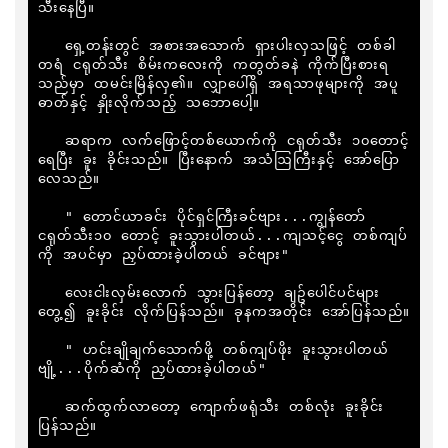
သီးနေပြီ။

   ရှေ့တန်းတွင် အစားအသောက် ရှားပါးလှသဖြင့် တစ်ခါ
တရံ ငရုတ်သီး စိမ်းကလေးကို ကတွတ်ခနဲ ကိုက်ပြီးစားရ
သည်မှာ ထမင်းမြိန်လှ၏။ လျှာပေါ်ရှိ အရသာဖုများကို အပူ
ဓာတ်နှင့် နှိုးလိုက်သည့် သဘောပေါ့။

   ဆရာက လက်ဖြောင့်တစ်ယောက်ကို ငရုတ်သီး ၁၀တောင့် 
ရေပြီး ခူး ခိုင်းသည်။ ပြီးနောက် အသံ​ဩကြီးနှင့် အော်ပြော
လေသည်။

   " တောင်ယာခင်း ပိုင်ရှင်ကြီးခင်ဗျား...ကျွန်တော် 
ငရုတ်သီး၁၀ တောင့် ခူးသွားပါတယ်...ကျသင့်ငွေ တစ်ကျပ်
ကို အပင်မှာ ညှပ်ထားခဲ့ပါတယ် ခင်ဗျား"

   လေးငါးလှမ်းလောက် သွားပြန်တော့ ချဥ်ပေါင်ပင်များ
တွေ့၍ ခူးခိုင်း လိုက်ပြန်သည်။ ခုနကအတိုင်း အော်ပြန်သည်။

   " ဟင်းချိုချက်သောက်ဖို့ တစ်ကျပ်ဖိုး ခူးသွားပါတယ်
ဗျို့...ပိုက်ဆံကို ညှပ်ထားခဲ့ပါတယ်"

   ဆက်ထွက်လာတော့ ကျောက်ဖရုံသီး တစ်လုံး ခူးခိုင်း
ပြန်သည်။
