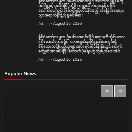
နိုင်ငံတော်သမ္မတ ဦးမင်းအောင်လှိုင် ဟင်္သာတမြို့၊ မအူ
ပင်မြို့နှင့် ပုသိမ်မြို့တို့ရှိ တက္ကသိုလ်များနှင့် ခရိုင်
အားကစားကွင်းအဆင့်မြှင့်တင်နိုင်မည့် အခြေအနေများ
သွားရောက်ကြည့်ရှုစစ်ဆေး
Admin
August 10, 2026
နိုင်ငံတော်သမ္မတ ဦးမင်းအောင်လှိုင် ဧရာဝတီတိုင်းဒေသ
ကြီး ဟင်္သာတခရိုင်၊ လေးမျက်နှာမြို့နယ်အတွင်းရှိ
ရေဘေးသင့်ပြည်သူများအား ရင်းရင်းနှီးနှီးသွားရောက်
တွေ့ဆုံအားပေးပြီး ထောက်ပံ့ရေးပစ္စည်းများပေးအပ်
Admin
August 10, 2026
Popular News