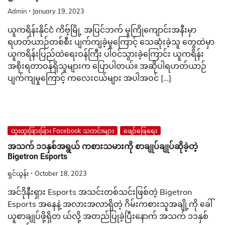
Admin
January 19, 2023
ယူကရိန်းနိုင်ငံ ကိဗ့်မြို့ အပြင်ဘက် မူကြိုကျောင်းအနီးမှာ
ရဟတ်ယာဉ်တစ်စီး ပျက်ကျခဲ့မှုကြောင့် သေဆုံးခဲ့သူ တွေထဲမှာ
ယူကရိန်းပြည်ထဲရေးဝန်ကြီး ပါဝင်သွားခဲ့ကြောင်း ယူကရိန်း
အစိုးရတာဝန်ရှိသူများက ပြောပါတယ်။ အဆိုပါရဟတ်ယာဉ်
ပျက်ကျမှုကြောင့် ကလေးငယ်များ အပါအဝင် […]
ထူးထူးခြားခြား Facebook သတင်းများ
ဖျော်ဖြေရေး
အသက် ၁၁နှစ်အရွယ် ကစားသမားကို စာချုပ်ချုပ်ဆိုခဲ့တဲ့
Bigetron Esports
ရှင်ယွန်း
October 18, 2023
အင်ဒိုနီးရှား Esports အသင်းတစ်သင်းဖြစ်တဲ့ Bigetron
Esports အနေနဲ့ အလားအလာရှိတဲ့ ဂိမ်းကစားသူအချို့ကို ခေါ်
ယူစာချုပ်ဖို့ရှိတ ယ်လို့ အတည်ပြုခဲ့ပြီးနောက် အသက် ၁၁နှစ်