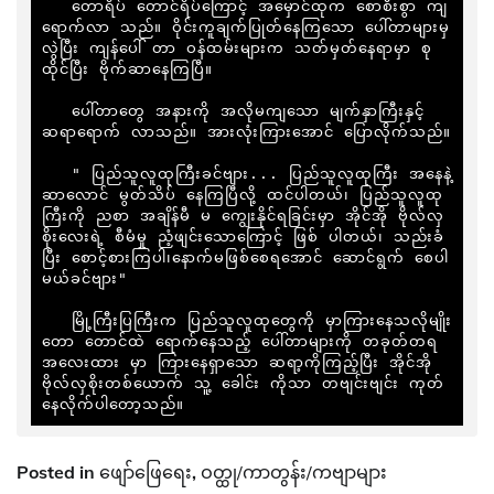
   တောရိပ် တောင်ရိပ်ကြောင့် အမှောင်ထုက စောစီးစွာ ကျ
ရောက်လာ သည်။ ဝိုင်းကူချက်ပြုတ်နေကြသော ပေါ်တာများမှ
လွဲပြီး ကျန်ပေါ် တာ ဝန်ထမ်းများက သတ်မှတ်နေရာမှာ စု
ထိုင်ပြီး ဗိုက်ဆာနေကြပြီ။

   ပေါ်တာတွေ အနားကို အလိုမကျသော မျက်နှာကြီးနှင့် 
ဆရာရောက် လာသည်။ အားလုံးကြားအောင် ပြောလိုက်သည်။

   " ပြည်သူလူထုကြီးခင်ဗျား... ပြည်သူလူထုကြီး အနေနဲ့ 
ဆာလောင် မွတ်သိပ် နေကြပြီလို့ ထင်ပါတယ်၊ ပြည်သူလူထု
ကြီးကို ညစာ အချိန်မီ မ ကျွေးနိုင်ရခြင်းမှာ အိုင်အို ဗိုလ်လှ
စိုးလေးရဲ့ စီမံမှု ညံ့ဖျင်းသောကြောင့် ဖြစ် ပါတယ်၊ သည်းခံ
ပြီး စောင့်စားကြပါ၊နောက်မဖြစ်စေရအောင် ဆောင်ရွက် စေပါ
မယ်ခင်ဗျား"

   မြို့ကြီးပြကြီးက ပြည်သူလူထုတွေကို မှာကြားနေသလိုမျိုး 
တော တောင်ထဲ ရောက်နေသည့် ပေါ်တာများကို တခုတ်တရ 
အလေးထား မှာ ကြားနေရှာသော ဆရာ့ကိုကြည့်ပြီး အိုင်အို
ဗိုလ်လှစိုးတစ်ယောက် သူ့ ခေါင်း ကိုသာ တဗျင်းဗျင်း ကုတ်
နေလိုက်ပါတော့သည်။
Posted in
ဖျော်ဖြေရေး
,
ဝတ္ထု/ကာတွန်း/ကဗျာများ