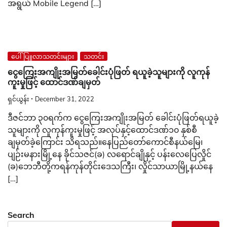
အရွယ် Mobile Legend […]
ပေါ်ပြူလာသတင်းများ
သတင်း
ငွေကြေးအကျိုးအမြတ်ခေါင်းပုံဖြတ် ရယူခဲ့သူများကို လူကုန်
ကူးမှုဖြင့် ထောင်ဒဏ်ချမှတ်
ရှင်ယွန်း
December 31, 2022
ဒီဇင်ဘာ ၃၀ရက်က ငွေကြေးအကျိုးအမြတ် ခေါင်းပုံဖြတ်ရယူခဲ့
သူများကို လူကုန်ကူးမှုဖြင့် အလုပ်နှင့်ထောင်ဒဏ်၁၀ နှစ်စီ
ချမှတ်ခဲ့ကြောင်း သိရသည်။နေပြည်တော်ကောင်စီနယ်မြေ၊
ပျဉ်းမနားမြို့နေ ခိုင်သဇင်(ခ) လရောင်ချိုနှင့် ပန်းလေပြေလှိုင်
(ခ)ဘေဘီတို့ကရန်ကုန်တိုင်းဒေသကြီး၊ လှိုင်သာယာမြို့နယ်နေ
[…]
Search