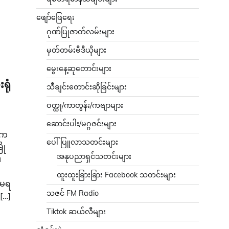
ဖျော်ဖြေရေး
ဂုဏ်ပြုဇာတ်လမ်းများ
မှတ်တမ်းဗီဒီယိုများ
မွေးနေ့ဆုတောင်းများ
ရုံ
သီချင်းတောင်းဆိုခြင်းများ
ဝတ္ထု/ကာတွန်း/ကဗျာများ
ဆောင်းပါး/မဂ္ဂဇင်းများ
ွဲက
ပေါ်ပြူလာသတင်းများ
ို
အနုပညာရှင်သတင်းများ
၊
ထူးထူးခြားခြား Facebook သတင်းများ
အမရ
သဇင် FM Radio
[…]
Tiktok ဆယ်လီများ