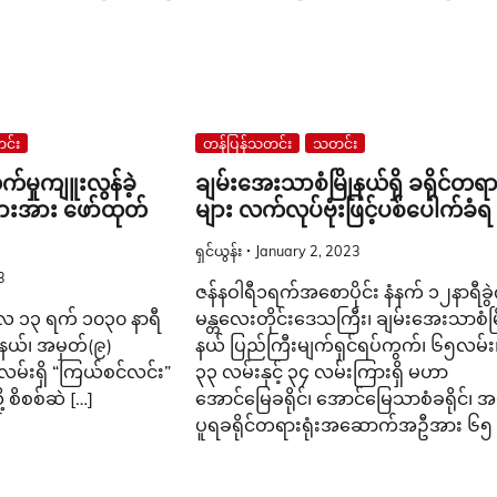
င်း
တန်ပြန်သတင်း
သတင်း
်မှုကျူးလွန်ခဲ့
ချမ်းအေးသာစံမြိုနယ်ရှိ ခရိုင်တရား
ားအား ဖော်ထုတ်
များ လက်လုပ်ဗုံးဖြင့်ပစ်ပေါက်ခံရ
ရှင်ယွန်း
January 2, 2023
3
ဇန်နဝါရီ၁ရက်အစောပိုင်း နံနက် ၁၂နာရီခ
လ ၁၃ ရက် ၁၀၃၀ နာရီ
မန္တလေးတိုင်းဒေသကြီး၊ ချမ်းအေးသာစံမြ
နယ်၊ အမှတ်(၉)
နယ် ပြည်ကြီးမျက်ရှင်ရပ်ကွက်၊ ၆၅လမ်း
မ်းရှိ “ကြယ်စင်လင်း”
၃၃ လမ်းနှင့် ၃၄ လမ်းကြားရှိ မဟာ
ု့ စိစစ်ဆဲ […]
အောင်မြေခရိုင်၊ အောင်မြေသာစံခရိုင်၊ 
ပူရခရိုင်တရားရုံးအဆောက်အဦအား ၆၅ 