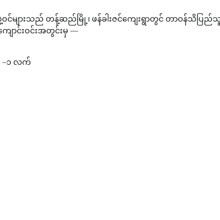
်ဖွဲ့ဝင်များသည် တန့်ဆည်မြို့၊ ဖန်ခါးဇင်ကျေးရွာတွင် တာဝန်သိပြည်သ
ျောင်းဝင်းအတွင်းမှ —
) –၁ လက်