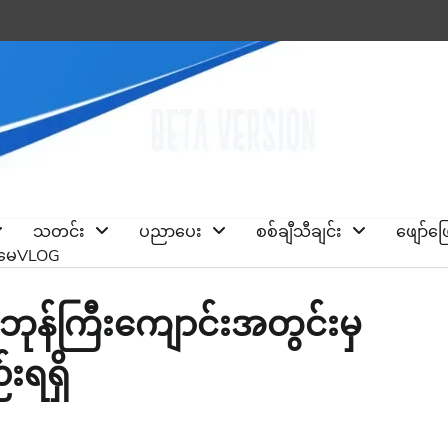
သတင်း
ပညာပေး
စစ်ချီသီချင်း
ဖျော်ဖ
ိုမေVLOG
ာ ဘုန်ကြီးကျောင်းအတွင်းမှ
းရရှိ