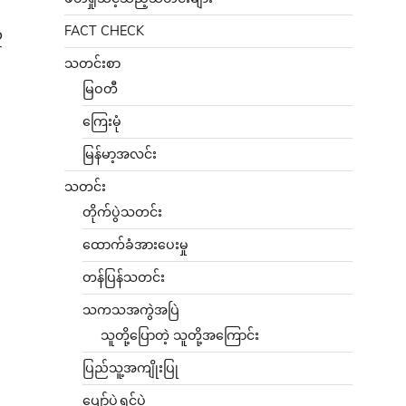
FACT CHECK
ူ
သတင်းစာ
မြဝတီ
ကြေးမုံ
မြန်မာ့အလင်း
သတင်း
တိုက်ပွဲသတင်း
ထောက်ခံအားပေးမှု
တန်ပြန်သတင်း
သကသအကွဲအပြဲ
သူတို့ပြောတဲ့ သူတို့အကြောင်း
ပြည်သူ့အကျိုးပြု
ပျော်ပွဲရွှင်ပွဲ