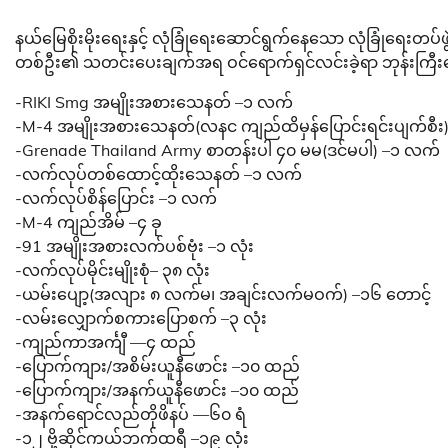
နယ်မြေစိုးမိုးရေးနှင့် လုံခြုံရေးဆောင်ရွက်နေသော လုံခြုံရေးတပ
တစ်ဦး၏ သတင်းပေးချက်အရ ဝင်ရောက်ရှင်လင်းခဲ့ရာ ဘုန်းကြီးက
-RIKI Smg အမျိုးအစားသေနတ် –၁ လက်
-M-4 အမျိုးအစားသေနတ်(လနင ကျည်ထိမှန်ပြောင်းရင်းပျက်စီး
-Grenade Thailand Army စာတန်းပါ ၄၀ မမ(ဒင်မပါ) –၁ လက်
-လက်လုပ်တစ်ထောင့်ထိုးသေနတ် –၁ လက်
-လက်လုပ်စိန်ပြောင်း –၁ လက်
-M-4 ကျည်အိမ် –၄ ခု
-91 အမျိုးအစားလက်ပစ်ဗုံး –၁ လုံး
-လက်လုပ်မိုင်းမျိုးစုံ– ၃၈ လုံး
-ယမ်းပျော့(အလျား ၈ လက်မ၊ အချင်းလက်မဝက်) –၁၆ တောင့်
-လမ်းလျှောက်စကားပြောစက် –၃ လုံး
-ကျည်ကာအင်္ကျီ —၄ ထည်
-ပြောက်ကျား/အစိမ်းယူနီဖောင်း –၁၀ ထည်
-ပြောက်ကျား/အနက်ယူနီဖောင်း –၁၀ ထည်
-အနက်ရောင်လည်တိုဖိနပ် —၆၀ ရံ
-၁၂ ဗို့ဆိုင်ကယ်ဘက်ထရီ –၁၉ လုံး