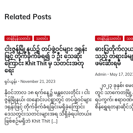
navigation
Related Posts
တန်ပြန်သတင်း
သတင်း
တန်ပြန်သတင်း
သတ
ငါးဇွန်မြို့နယ်၌ တပ်ဖွဲ့ဝင်များ ဒရုန်း
ဓားပြတိုက်လုယက
ဖြင့် တိုက်ခိုက်ခံရ၍ ၁ ဦး သေဆုံး
သည့် တရားခံမျ
ကြောင်း Khit Thit မှ သတင်းအတု
ဖမ်းဆီးရမိ
ရေး
Admin
May 17, 202
ရှင်ယွန်း
November 21, 2023
၂၀၂၃ ခုနှစ်၊ မေ
နိုဝင်ဘာလ ၁၈ ရက်နေ့၌ မန္တလေးတိုင်း ၊ ငါး
တွင် သာကေတမြို့
ဇွန်မြိုနယ်၊ ထနောင်းပင်ရွာတွင် တပ်ဖွဲ့ဝင်များ
ရပ်ကွက်၊ ဧရာဝဏ်လ
ဒရုန်းဖြင့် တိုက်ခိုက်ခံရခြင်းမရှိခဲ့ကြောင်း
စိန်ရွှေရတနာဆိုင်သိ
ဒေသတွင်းသတင်းများအရ သိရှိခဲ့ရပါတယ်။
ဖြစ်စဉ်မရှိဘဲ Khit Thit […]