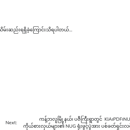
 သိမ်းဆည်းရရှိခဲ့ကြောင်းသိရပါတယ်…
ကန့်ဘလူမြို့နယ်၊ ပဇီကြီးရွာတွင် KIA၊PDF၊N
Next:
ကိုယ်စားလှယ်များ၏ NUG ရုံးဖွင့်ပွဲအား ပစ်ခတ်ရှင်းလင