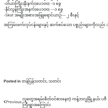
-ဝါယာကြိုး(နီ/နက်)(ပေ၁၀၀) –၁ ခွေ
-နိုင်လွန်ကြိုးအနက်(ပေ၁၀၀) —၁ ခွေ
-Skat အမျိုးအစားအဖြူရောင်ယာဉ်— ၂ စီးနှင့်
အကြမ်းဖက်လုပ်ငန်းများနှင့် ဆက်စပ်သော ပစ္စည်းများကိုလည်း
Posted in
တန်ပြန်သတင်း
,
သတင်း
Post
လူတွေအရမ်းစိတ်ဝင်စားနေတဲ့ ကန့်ဘလူမြို့နယ်၊ ပဇီ
Previous:
ကြီးရွာအကြောင်း