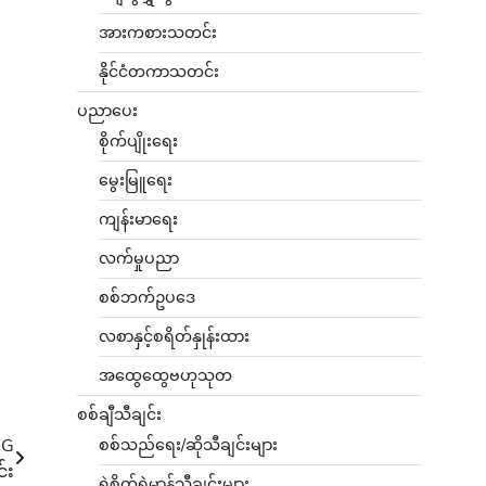
အားကစားသတင်း
နိုင်ငံတကာသတင်း
ပညာပေး
စိုက်ပျိုးရေး
မွေးမြူရေး
ကျန်းမာရေး
လက်မှုပညာ
စစ်ဘက်ဥပဒေ
လစာနှင့်စရိတ်နှုန်းထား
အထွေထွေဗဟုသုတ
စစ်ချီသီချင်း
UG
စစ်သည်ရေး/ဆိုသီချင်းများ
်း
ရဲစိတ်ရဲမာန်သီချင်းများ