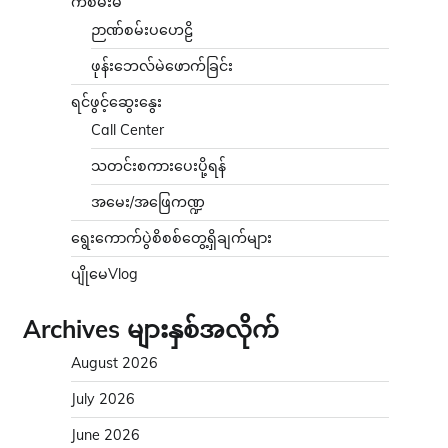
ကံစမ်းမဲ
ဉာဏ်စမ်းပဟေဠိ
ဖုန်းဘေလ်မဲဖောက်ခြင်း
ရင်ဖွင့်ဆွေးနွေး
Call Center
သတင်းစကားပေးပို့ရန်
အမေး/အဖြေကဏ္ဍ
ရွေးကောက်ပွဲစိစစ်တွေ့ရှိချက်များ
ပျိုမေVlog
Archives များနှစ်အလိုက်
August 2026
July 2026
June 2026