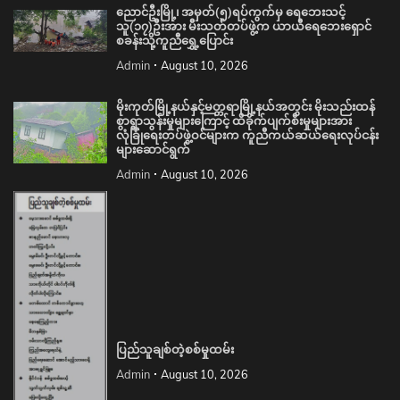
ညောင်ဦးမြို့၊ အမှတ်(၅)ရပ်ကွက်မှ ရေဘေးသင့်
သူ(၁၇)ဦးအား မီးသတ်တပ်ဖွဲ့က ယာယီရေဘေးရှောင်
စခန်းသို့ကူညီရွှေ့ပြောင်း
Admin
August 10, 2026
မိုးကုတ်မြို့နယ်နှင့်မတ္တရာမြို့နယ်အတွင်း မိုးသည်းထန်
စွာရွာသွန်းမှုများကြောင့် ထိခိုက်ပျက်စီးမှုများအား
လုံခြုံရေးတပ်ဖွဲ့ဝင်များက ကူညီကယ်ဆယ်ရေးလုပ်ငန်း
များဆောင်ရွက်
Admin
August 10, 2026
ပြည်သူချစ်တဲ့စစ်မှုထမ်း
Admin
August 10, 2026