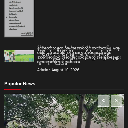
နိုင်ငံတော်သမ္မတ ဦးမင်းအောင်လှိုင် ဟင်္သာတမြို့၊ မအူ
ပင်မြို့နှင့် ပုသိမ်မြို့တို့ရှိ တက္ကသိုလ်များနှင့် ခရိုင်
အားကစားကွင်းအဆင့်မြှင့်တင်နိုင်မည့် အခြေအနေများ
သွားရောက်ကြည့်ရှုစစ်ဆေး
Admin
August 10, 2026
Popular News