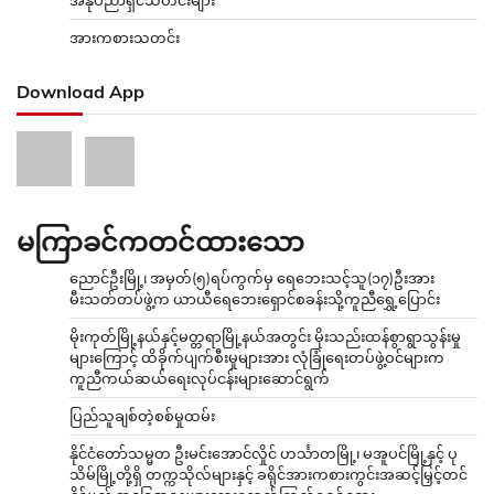
အားကစားသတင်း
Download App
မကြာခင်ကတင်ထားသော
ညောင်ဦးမြို့၊ အမှတ်(၅)ရပ်ကွက်မှ ရေဘေးသင့်သူ(၁၇)ဦးအား
မီးသတ်တပ်ဖွဲ့က ယာယီရေဘေးရှောင်စခန်းသို့ကူညီရွှေ့ပြောင်း
မိုးကုတ်မြို့နယ်နှင့်မတ္တရာမြို့နယ်အတွင်း မိုးသည်းထန်စွာရွာသွန်းမှု
များကြောင့် ထိခိုက်ပျက်စီးမှုများအား လုံခြုံရေးတပ်ဖွဲ့ဝင်များက
ကူညီကယ်ဆယ်ရေးလုပ်ငန်းများဆောင်ရွက်
ပြည်သူချစ်တဲ့စစ်မှုထမ်း
နိုင်ငံတော်သမ္မတ ဦးမင်းအောင်လှိုင် ဟင်္သာတမြို့၊ မအူပင်မြို့နှင့် ပု
သိမ်မြို့တို့ရှိ တက္ကသိုလ်များနှင့် ခရိုင်အားကစားကွင်းအဆင့်မြှင့်တင်