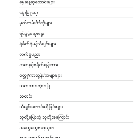
မွေးနေ့ဆုတောင်းများ
မွေးမြူရေး
မှတ်တမ်းဗီဒီယိုများ
ရင်ဖွင့်ဆွေးနွေး
ရဲစိတ်ရဲမန်သီချင်းများ
လက်မှုပညာ
လစာနှင့်စရိတ်နှုန်းထား
ဝတ္ထု/ကာတွန်း/ကဗျာများ
သကသအကွဲအပြဲ
သတင်း
သီချင်းတောင်းဆိုခြင်းများ
သူတို့ပြောတဲ့ သူတို့အကြောင်း
အထွေထွေဗဟုသုတ
အနုပညာရှင်သတင်းများ