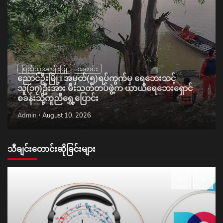
ပြည်သူ့အကျိုးပြု
သတင်း
ညောင်ဦးမြို့၊ အမှတ်(၅)ရပ်ကွက်မှ ရေဘေးသင့်
သူ(၁၇)ဦးအား မီးသတ်တပ်ဖွဲ့က ယာယီရေဘေးရှောင်
စခန်းသို့ကူညီရွှေ့ပြောင်း
Admin
August 10, 2026
သီချင်းတောင်းဆိုခြင်းများ