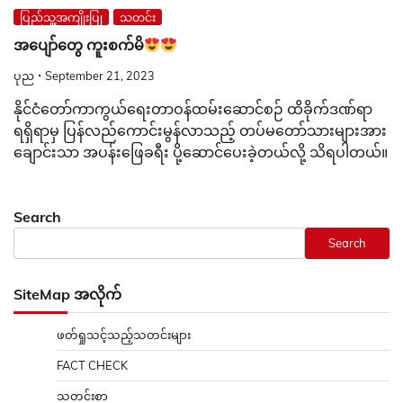
ပြည်သူ့အကျိုးပြု
သတင်း
အပျော်တွေ ကူးစက်မိ
ပုည
September 21, 2023
နိုင်ငံတော်ကာကွယ်ရေးတာဝန်ထမ်းဆောင်စဉ် ထိခိုက်ဒဏ်ရာ
ရရှိရာမှ ပြန်လည်ကောင်းမွန်လာသည့် တပ်မတော်သားများအား
ချောင်းသာ အပန်းဖြေခရီး ပို့ဆောင်ပေးခဲ့တယ်လို့ သိရပါတယ်။
Search
Search
SiteMap အလိုက်
ဖတ်ရှုသင့်သည့်သတင်းများ
FACT CHECK
သတင်းစာ