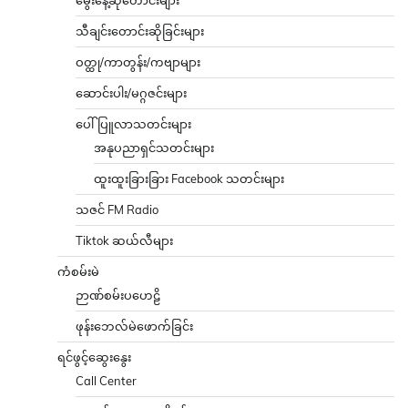
သီချင်းတောင်းဆိုခြင်းများ
ဝတ္ထု/ကာတွန်း/ကဗျာများ
ဆောင်းပါး/မဂ္ဂဇင်းများ
ပေါ်ပြူလာသတင်းများ
အနုပညာရှင်သတင်းများ
ထူးထူးခြားခြား Facebook သတင်းများ
သဇင် FM Radio
Tiktok ဆယ်လီများ
ကံစမ်းမဲ
ဉာဏ်စမ်းပဟေဠိ
ဖုန်းဘေလ်မဲဖောက်ခြင်း
ရင်ဖွင့်ဆွေးနွေး
Call Center