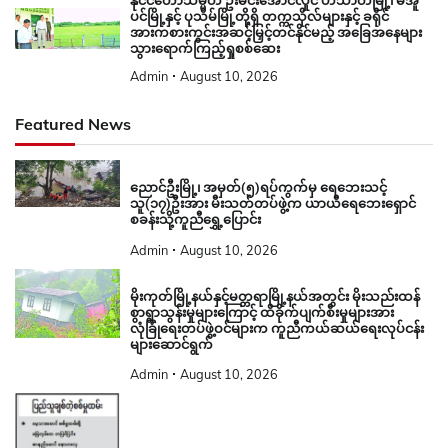
နိုင်ငံတော်သမ္မတ ဦးမင်းအောင်လှိုင် ဟင်္သာတမြို့၊ မအူ
ပင်မြို့နှင့် ပုသိမ်မြို့တို့ရှိ တက္ကသိုလ်များနှင့် ခရိုင်
အားကစားကွင်းအဆင့်မြှင့်တင်နိုင်မည့် အခြေအနေများ
သွားရောက်ကြည့်ရှုစစ်ဆေး
Admin
August 10, 2026
Featured News
ညောင်ဦးမြို့၊ အမှတ်(၅)ရပ်ကွက်မှ ရေဘေးသင့်
သူ(၁၇)ဦးအား မီးသတ်တပ်ဖွဲ့က ယာယီရေဘေးရှောင်
စခန်းသို့ကူညီရွှေ့ပြောင်း
Admin
August 10, 2026
မိုးကုတ်မြို့နယ်နှင့်မတ္တရာမြို့နယ်အတွင်း မိုးသည်းထန်
စွာရွာသွန်းမှုများကြောင့် ထိခိုက်ပျက်စီးမှုများအား
လုံခြုံရေးတပ်ဖွဲ့ဝင်များက ကူညီကယ်ဆယ်ရေးလုပ်ငန်း
များဆောင်ရွက်
Admin
August 10, 2026