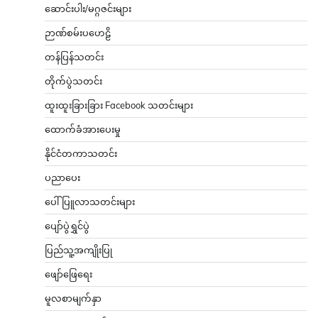
ဆောင်းပါး/မဂ္ဂဇင်းများ
ဉာဏ်စမ်းပဟေဠိ
တန်ပြန်သတင်း
တိုက်ပွဲသတင်း
ထူးထူးခြားခြား Facebook သတင်းများ
ထောက်ခံအားပေးမှု
နိုင်ငံတကာသတင်း
ပညာပေး
ပေါ်ပြူလာသတင်းများ
ပျော်ပွဲရွှင်ပွဲ
ပြည်သူ့အကျိုးပြု
ဖျော်ဖြေရေး
မူလစာမျက်နှာ