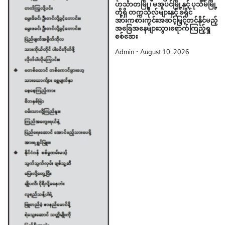
ဟင်္သာတမြို့၊ မအူပင်မြို့နှင့် ပုသိမ်မြို့
တို့ရှိ တက္ကသိုလ်များနှင့် ခရိုင်
အားကစားကွင်းအဆင့်မြှင့်တင်နိုင်မည့်
အခြေအနေများသွားရောက်ကြည့်ရှု
စစ်ဆေး
Admin
August 10, 2026