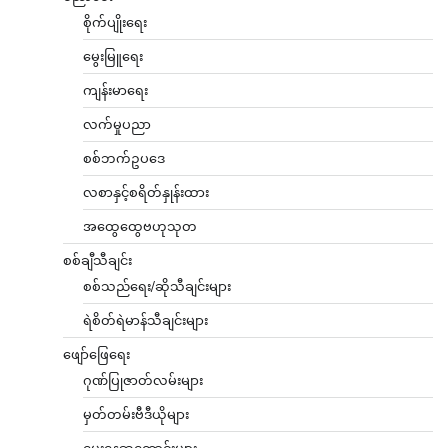
စိုက်ပျိုးရေး
မွေးမြူရေး
ကျန်းမာရေး
လက်မှုပညာ
စစ်ဘက်ဥပဒေ
လစာနှင့်စရိတ်နှုန်းထား
အထွေထွေဗဟုသုတ
စစ်ချီသီချင်း
စစ်သည်ရေး/ဆိုသီချင်းများ
ရဲစိတ်ရဲမာန်သီချင်းများ
ဖျော်ဖြေရေး
ဂုဏ်ပြုဇာတ်လမ်းများ
မှတ်တမ်းဗီဒီယိုများ
မွေးနေ့ဆုတောင်းများ