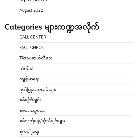
August 2022
Categories များကဏ္ဍအလိုက်
CALL CENTER
FACT CHECK
Tiktok ဆယ်လီများ
ကံစမ်းမဲ
ကျန်းမာရေး
ဂုဏ်ပြုဇာတ်လမ်းများ
စစ်ချီသီချင်း
စစ်ဘက်ဥပဒေ
စစ်သည်ရေး/ဆိုသီချင်းများ
စိုက်ပျိုးရေး