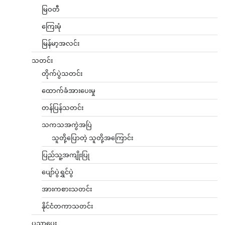
မြဝတီ
ကြေးမုံ
မြန်မာ့အလင်း
သတင်း
တိုက်ပွဲသတင်း
ထောက်ခံအားပေးမှု
တန်ပြန်သတင်း
သကသအကွဲအပြဲ
သူတို့ပြောတဲ့ သူတို့အကြောင်း
ပြည်သူ့အကျိုးပြု
ပျော်ပွဲရွှင်ပွဲ
အားကစားသတင်း
နိုင်ငံတကာသတင်း
ပညာပေး