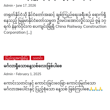
Admin
June 17, 2026
တရုတ်နိုင်ငံသို နိုင်ငံတော်အဆင့် ချစ်ကြည်ရေးခရီးစဉ် ရောက်ရှိ
နေသည့် မြန်မာနိုင်ငံတော်သမ္မတ ဦးမင်းအောင်လှိုင်သည် ဇွန် ၁၇
ရက် နံနက်ပိုင်းက ပေကျင်းမြိုရှိ China Railway Construction
Corporation […]
ပြည်သူ့အကျိုးပြု
သတင်း
မင်္ဂလာရှိသောနေ့သစ်လေးဖြစ်ပါစေ
Admin
February 1, 2025
ကောင်းသတင်းနှင့် ကောင်းခြင်းဝေဖြာ ကောင်းမြတ်သော
မင်္ဂလာအပေါင်းနှင့် ပြည့်စုံသော နေ့သစ် ဖြစ်ကြပါစေ