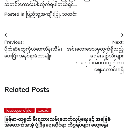
သတင်းကောင်းပါးလိုက်ရပါတယ်ရှင်…
Posted in
ပြည်သူ့အကျိုးပြု
,
သတင်း
Post
Previous:
Next:
navigation
ပိုက်ဆံတွေကိုယ်စားထိန်းသိမ်း
အင်းလေးဒေသမှထွက်ရှိသည့်
ပေးပြီး အနစ်နာခံတာမျိုး
ခရမ်းချဉ်သီးများ
အရောင်းအဝယ်သွက်ကာ
ဈေးကောင်းရရှိ
Related Posts
ပြည်သူ့အကျိုးပြု
သတင်း
မြန်မာ-တရုတ် မီးရထားလမ်းဖောက်လုပ်ရေးနှင့် အခြေခံ
အဆောက်အအုံ ဖွံဖြိုးရေးဆိုင်ရာ ကိစ္စရပ်များ ဆွေးနွေး