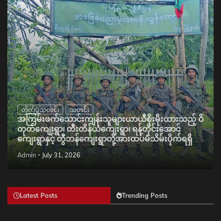
တိုက်ပွဲသတင်း
သတင်း
အကြမ်းဖက်သောင်းကျန်းသူများယာယီစိုးမိုးထားသည့် ဝိ
တုတ်ကျေးရွာ၊ တီးတိန်ယံကျေးရွာ၊ ရန်တိုင်းအောင်
ကျေးရွာနှင့် တွီဘန်ကျေးရွာတို့အားထပ်မံသိမ်းပိုက်ရရှိ
Admin
July 31, 2026
Latest Posts
Trending Posts