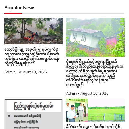
Popular News
ညောင်ဦးမြို့၊ အမှတ်(၅)ရပ်ကွက်မှ
ရေဘေးသင့်သူ(၁၇)ဦးအား မီးသတ်
တပ်ဖွဲ့က ယာယီရေဘေးရှောင်စခန်း
မိုးကုတ်မြို့နယ်နှင့်မတ္တရာမြို့နယ်
သို့ကူညီရွှေ့ပြောင်း
အတွင်း မိုးသည်းထန်စွာရွာသွန်းမှုများ
ကြောင့် ထိခိုက်ပျက်စီးမှုများအား
Admin
August 10, 2026
လုံခြုံရေးတပ်ဖွဲ့ဝင်များက ကူညီ
ကယ်ဆယ်ရေးလုပ်ငန်းများ
ဆောင်ရွက်
Admin
August 10, 2026
နိုင်ငံတော်သမ္မတ ဦးမင်းအောင်လှိုင်