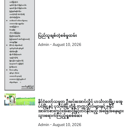
ပြည်သူချစ်တဲ့စစ်မှုထမ်း
Admin
August 10, 2026
နိုင်ငံတော်သမ္မတ ဦးမင်းအောင်လှိုင် ဟင်္သာတမြို့၊ မအူ
ပင်မြို့နှင့် ပုသိမ်မြို့တို့ရှိ တက္ကသိုလ်များနှင့် ခရိုင်
အားကစားကွင်းအဆင့်မြှင့်တင်နိုင်မည့် အခြေအနေများ
သွားရောက်ကြည့်ရှုစစ်ဆေး
Admin
August 10, 2026