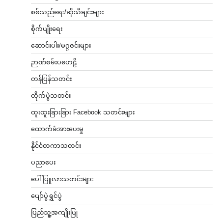
စစ်သည်ရေး/ဆိုသီချင်းများ
စိုက်ပျိုးရေး
ဆောင်းပါး/မဂ္ဂဇင်းများ
ဉာဏ်စမ်းပဟေဠိ
တန်ပြန်သတင်း
တိုက်ပွဲသတင်း
ထူးထူးခြားခြား Facebook သတင်းများ
ထောက်ခံအားပေးမှု
နိုင်ငံတကာသတင်း
ပညာပေး
ပေါ်ပြူလာသတင်းများ
ပျော်ပွဲရွှင်ပွဲ
ပြည်သူ့အကျိုးပြု