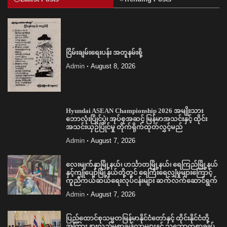
ငြိမ်းချမ်းရေးပန်း အတူနမ်းစို့
Admin
August 8, 2026
Hyundai ASEAN Championship 2026 အမျိုးသား
ဘောလုံးပြိုင်ပွဲ၊ အုပ်စုအဆင့် မြန်မာအသင်းနှင့် ထိုင်း
အသင်းယှဉ်ပြိုင်မှု တိုက်ရိုက်ထုတ်လွှင့်မည်
Admin
August 7, 2026
လေးမျက်နှာမြို့နယ်၊ ဟင်္သာတမြို့နယ်၊ ရေကြည်မြို့နယ်
နှင့်ကျုံပျော်မြို့နယ်တို့တွင် ရေကြီးရေလျှံမှုများကြောင့်
ကူညီကယ်ဆယ်ရေးလုပ်ငန်းများ ဆက်လက်ဆောင်ရွက်
Admin
August 7, 2026
ပြည်ထောင်စုသမ္မတမြန်မာနိုင်ငံတော်နှင့် ထိုင်းနိုင်ငံတို့
အကြား နားလည်မှုစာချွန်လွှာများနှင့် သဘောတူစာချုပ်