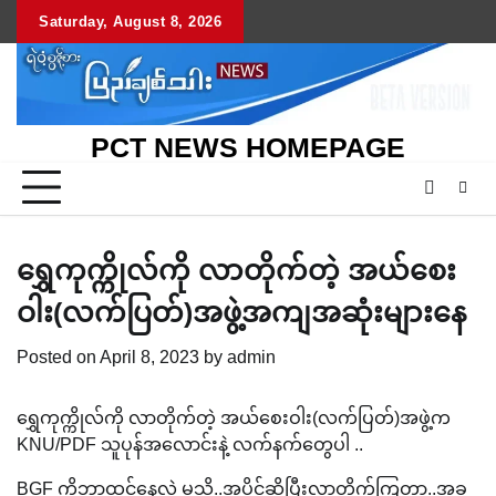
Skip
Saturday, August 8, 2026
to
content
PCT NEWS HOMEPAGE
ရွှေကုက္ကိုလ်ကို လာတိုက်တဲ့ အယ်စေး
ဝါး(လက်ပြတ်)အဖွဲ့အကျအဆုံးများနေ
Posted on
April 8, 2023
by
admin
ရွှေကုက္ကိုလ်ကို လာတိုက်တဲ့ အယ်စေးဝါး(လက်ပြတ်)အဖွဲ့က
KNU/PDF သူပုန်အလောင်းနဲ့ လက်နက်တွေပါ ..
BGF ကိုဘာထင်နေလဲ မသိ..အပိုင်ဆိုပြီးလာတိုက်ကြတာ..အခု