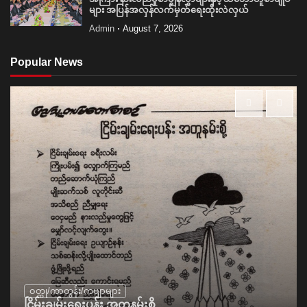
များ အပြန်အလှန်လက်မှတ်ရေးထိုးလဲလှယ်
Admin
August 7, 2026
Popular News
ဝတ္ထု/ကာတွန်း/ကဗျာများ
ငြိမ်းချမ်းရေးပန်း အတူနမ်းစို့