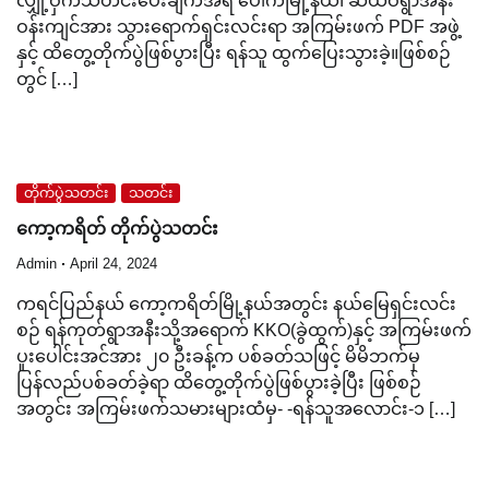
လျှို့ဝှက်သတင်းပေးချက်အရ ပေါက်မြို့နယ်၊ ဆယ်ဝရွာအနီး
ဝန်းကျင်အား သွားရောက်ရှင်းလင်းရာ အကြမ်းဖက် PDF အဖွဲ့
နှင့် ထိတွေ့တိုက်ပွဲဖြစ်ပွားပြီး ရန်သူ ထွက်ပြေးသွားခဲ့။ဖြစ်စဉ်
တွင် […]
တိုက်ပွဲသတင်း
သတင်း
ကော့ကရိတ် တိုက်ပွဲသတင်း
Admin
April 24, 2024
ကရင်ပြည်နယ် ကော့ကရိတ်မြို့နယ်အတွင်း နယ်မြေရှင်းလင်း
စဉ် ရန်ကုတ်ရွာအနီးသို့အရောက် KKO(ခွဲထွက်)နှင့် အကြမ်းဖက်
ပူးပေါင်းအင်အား ၂၀ ဦးခန့်က ပစ်ခတ်သဖြင့် မိမိဘက်မှ
ပြန်လည်ပစ်ခတ်ခဲ့ရာ ထိတွေ့တိုက်ပွဲဖြစ်ပွားခဲ့ပြီး ဖြစ်စဉ်
အတွင်း အကြမ်းဖက်သမားများထံမှ- -ရန်သူအလောင်း-၁ […]