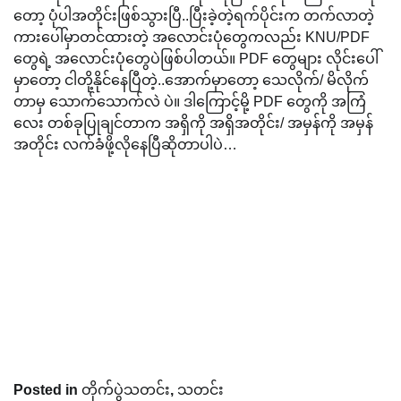
တော့ ပုံပါအတိုင်းဖြစ်သွားပြီ..ပြီးခဲ့တဲ့ရက်ပိုင်းက တက်လာတဲ့
ကားပေါ်မှာတင်ထားတဲ့ အလောင်းပုံတွေကလည်း KNU/PDF
တွေရဲ့ အလောင်းပုံတွေပဲဖြစ်ပါတယ်။ PDF တွေများ လိုင်းပေါ်
မှာတော့ ငါတို့နိုင်နေပြီတဲ့..အောက်မှာတော့ သေလိုက်/ မိလိုက်
တာမှ သောက်သောက်လဲ ပဲ။ ဒါကြောင့်မို့ PDF တွေကို အကြံ
လေး တစ်ခုပြုချင်တာက အရှိကို အရှိအတိုင်း/ အမှန်ကို အမှန်
အတိုင်း လက်ခံဖို့လိုနေပြီဆိုတာပါပဲ…
Posted in
တိုက်ပွဲသတင်း
,
သတင်း