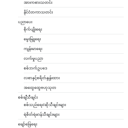
အားကစားသတင်း
နိုင်ငံတကာသတင်း
ပညာပေး
စိုက်ပျိုးရေး
မွေးမြူရေး
ကျန်းမာရေး
လက်မှုပညာ
စစ်ဘက်ဥပဒေ
လစာနှင့်စရိတ်နှုန်းထား
အထွေထွေဗဟုသုတ
စစ်ချီသီချင်း
စစ်သည်ရေး/ဆိုသီချင်းများ
ရဲစိတ်ရဲမာန်သီချင်းများ
ဖျော်ဖြေရေး