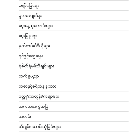
ဖျော်ဖြေရေး
မူလစာမျက်နှာ
မွေးနေ့ဆုတောင်းများ
မွေးမြူရေး
မှတ်တမ်းဗီဒီယိုများ
ရင်ဖွင့်ဆွေးနွေး
ရဲစိတ်ရဲမန်သီချင်းများ
လက်မှုပညာ
လစာနှင့်စရိတ်နှုန်းထား
ဝတ္ထု/ကာတွန်း/ကဗျာများ
သကသအကွဲအပြဲ
သတင်း
သီချင်းတောင်းဆိုခြင်းများ