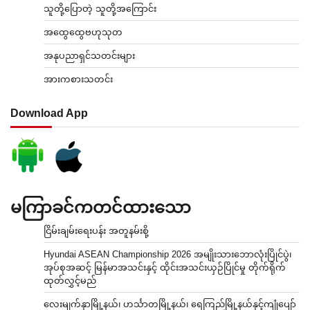
သူတို့ပြောတဲ့ သူတို့အကြောင်း
အထွေထွေဗဟုသုတ
အနုပညာရှင်သတင်းများ
အားကစားသတင်း
Download App
မကြာခင်ကတင်ထားသော
ငြိမ်းချမ်းရေးပန်း အတူနမ်းစို့
Hyundai ASEAN Championship 2026 အမျိုးသားဘောလုံးပြိုင်ပွဲ၊
အုပ်စုအဆင့် မြန်မာအသင်းနှင့် ထိုင်းအသင်းယှဉ်ပြိုင်မှု တိုက်ရိုက်
ထုတ်လွှင့်မည်
လေးမျက်နှာမြို့နယ်၊ ဟင်္သာတမြို့နယ်၊ ရေကြည်မြို့နယ်နှင့်ကျုံပျော်