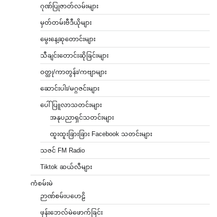
ဂုဏ်ပြုဇာတ်လမ်းများ
မှတ်တမ်းဗီဒီယိုများ
မွေးနေ့ဆုတောင်းများ
သီချင်းတောင်းဆိုခြင်းများ
ဝတ္ထု/ကာတွန်း/ကဗျာများ
ဆောင်းပါး/မဂ္ဂဇင်းများ
ပေါ်ပြူလာသတင်းများ
အနုပညာရှင်သတင်းများ
ထူးထူးခြားခြား Facebook သတင်းများ
သဇင် FM Radio
Tiktok ဆယ်လီများ
ကံစမ်းမဲ
ဉာဏ်စမ်းပဟေဠိ
ဖုန်းဘေလ်မဲဖောက်ခြင်း