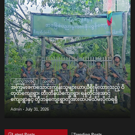
တိုက်ပွဲသတင်း
သတင်း
အကြမ်းဖက်သောင်းကျန်းသူများယာယီစိုးမိုးထားသည့် ဝိ
တုတ်ကျေးရွာ၊ တီးတိန်ယံကျေးရွာ၊ ရန်တိုင်းအောင်
ကျေးရွာနှင့် တွီဘန်ကျေးရွာတို့အားထပ်မံသိမ်းပိုက်ရရှိ
Admin
July 31, 2026
Latest Posts
Trending Posts