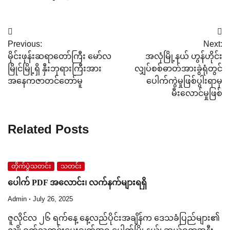
Post
Previous:
Next:
navigation
မိုင်းဖုန်းဆရာတော်ကြီး မော်လ
အလုံမြို့နယ် ဟွန်ဟိုင်း
မြိုင်မြို့ရှိ နှီးဘုရားကြီးအား
လျှပ်စစ်ဓာတ်အားခွဲရုံတွင်
အနေကဇာတင်တော်မူ
ပေါက်ကွဲမှုဖြစ်ပွါးရာမှ
မီးလောင်မှုဖြစ်
Related Posts
တိုက်ပွဲသတင်း
သတင်း
ပေါက် PDF အလောင်း၊ လက်နက်များရရှိ
Admin
July 26, 2025
ဇူလိုင်လ ၂၆ ရက်နေ့ နေ့လည်ပိုင်းအချိန်က ဒေသခံပြည်များ၏