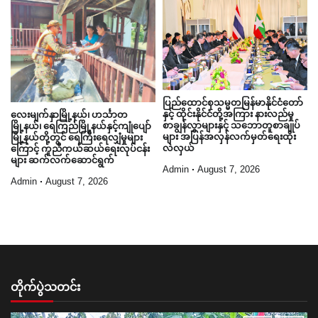
ပြည်ထောင်စုသမ္မတမြန်မာနိုင်ငံတော်
နှင့် ထိုင်းနိုင်ငံတို့အကြား နားလည်မှု
လေးမျက်နှာမြို့နယ်၊ ဟင်္သာတ
စာချွန်လွှာများနှင့် သဘောတူစာချုပ်
မြို့နယ်၊ ရေကြည်မြို့နယ်နှင့်ကျုံပျော်
များ အပြန်အလှန်လက်မှတ်ရေးထိုး
မြို့နယ်တို့တွင် ရေကြီးရေလျှံမှုများ
လဲလှယ်
ကြောင့် ကူညီကယ်ဆယ်ရေးလုပ်ငန်း
များ ဆက်လက်ဆောင်ရွက်
Admin
August 7, 2026
Admin
August 7, 2026
တိုက်ပွဲသတင်း