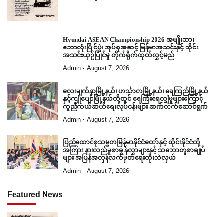
Hyundai ASEAN Championship 2026 အမျိုးသား
ဘောလုံးပြိုင်ပွဲ၊ အုပ်စုအဆင့် မြန်မာအသင်းနှင့် ထိုင်း
အသင်းယှဉ်ပြိုင်မှု တိုက်ရိုက်ထုတ်လွှင့်မည်
Admin
August 7, 2026
လေးမျက်နှာမြို့နယ်၊ ဟင်္သာတမြို့နယ်၊ ရေကြည်မြို့နယ်
နှင့်ကျုံပျော်မြို့နယ်တို့တွင် ရေကြီးရေလျှံမှုများကြောင့်
ကူညီကယ်ဆယ်ရေးလုပ်ငန်းများ ဆက်လက်ဆောင်ရွက်
Admin
August 7, 2026
ပြည်ထောင်စုသမ္မတမြန်မာနိုင်ငံတော်နှင့် ထိုင်းနိုင်ငံတို့
အကြား နားလည်မှုစာချွန်လွှာများနှင့် သဘောတူစာချုပ်
များ အပြန်အလှန်လက်မှတ်ရေးထိုးလဲလှယ်
Admin
August 7, 2026
Featured News