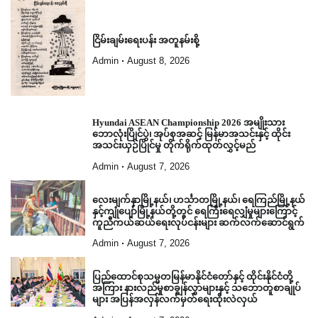
ငြိမ်းချမ်းရေးပန်း အတူနမ်းစို့
Admin
August 8, 2026
Hyundai ASEAN Championship 2026 အမျိုးသား
ဘောလုံးပြိုင်ပွဲ၊ အုပ်စုအဆင့် မြန်မာအသင်းနှင့် ထိုင်း
အသင်းယှဉ်ပြိုင်မှု တိုက်ရိုက်ထုတ်လွှင့်မည်
Admin
August 7, 2026
လေးမျက်နှာမြို့နယ်၊ ဟင်္သာတမြို့နယ်၊ ရေကြည်မြို့နယ်
နှင့်ကျုံပျော်မြို့နယ်တို့တွင် ရေကြီးရေလျှံမှုများကြောင့်
ကူညီကယ်ဆယ်ရေးလုပ်ငန်းများ ဆက်လက်ဆောင်ရွက်
Admin
August 7, 2026
ပြည်ထောင်စုသမ္မတမြန်မာနိုင်ငံတော်နှင့် ထိုင်းနိုင်ငံတို့
အကြား နားလည်မှုစာချွန်လွှာများနှင့် သဘောတူစာချုပ်
များ အပြန်အလှန်လက်မှတ်ရေးထိုးလဲလှယ်