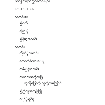
ဖတ်ရှုသင့်သည့်သတင်းများ
FACT CHECK
သတင်းစာ
မြဝတီ
ကြေးမုံ
မြန်မာ့အလင်း
သတင်း
တိုက်ပွဲသတင်း
ထောက်ခံအားပေးမှု
တန်ပြန်သတင်း
သကသအကွဲအပြဲ
သူတို့ပြောတဲ့ သူတို့အကြောင်း
ပြည်သူ့အကျိုးပြု
ပျော်ပွဲရွှင်ပွဲ