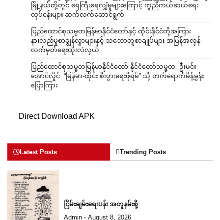
မြို့နယ်တို့တွင် ရေကြီးရေလျှံမှုများကြောင့် ကူညီကယ်ဆယ်ရေး
လုပ်ငန်းများ ဆက်လက်ဆောင်ရွက်
ပြည်ထောင်စုသမ္မတမြန်မာနိုင်ငံတော်နှင့် ထိုင်းနိုင်ငံတို့အကြား
နားလည်မှုစာချွန်လွှာများနှင့် သဘောတူစာချုပ်များ အပြန်အလှန်
လက်မှတ်ရေးထိုးလဲလှယ်
ပြည်ထောင်စုသမ္မတမြန်မာနိုင်ငံတော် နိုင်ငံတော်သမ္မတ ဦးမင်း
အောင်လှိုင် “မြန်မာ-ထိုင်း စီးပွားရေးဖိုရမ်” သို့ တက်ရောက်မိန့်ခွန်း
ပြောကြား
Direct Download APK
Latest Posts
Trending Posts
ငြိမ်းချမ်းရေးပန်း အတူနမ်းစို့
Admin
August 8, 2026