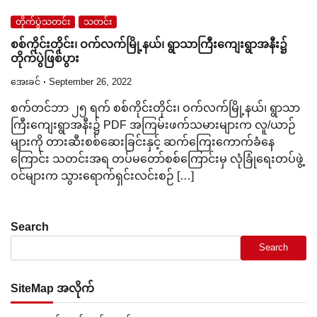
တိုက်ပွဲသတင်း
သတင်း
စစ်ကိုင်းတိုင်း၊ ဝက်လက်မြို့နယ်၊ ရွာသာကြီးကျေးရွာအနီး၌
တိုက်ပွဲဖြစ်ပွား
အေးခင်
September 26, 2022
စက်တင်ဘာ ၂၅ ရက် စစ်ကိုင်းတိုင်း၊ ဝက်လက်မြို့နယ်၊ ရွာသာ
ကြီးကျေးရွာအနီး၌ PDF အကြမ်းဖက်သမားများက လူ/ယာဉ်
များကို တားဆီးစစ်ဆေးခြင်းနှင့် ဆက်ကြေးကောက်ခံနေ
ကြောင်း သတင်းအရ တပ်မတော်စစ်ကြောင်းမှ လုံခြုံရေးတပ်ဖွဲ့
ဝင်များက သွားရောက်ရှင်းလင်းစဉ် […]
Search
Search
SiteMap အလိုက်