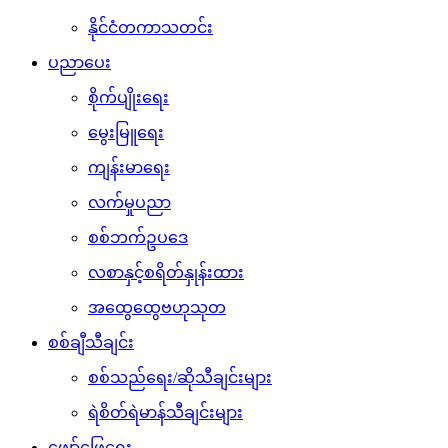
နိုင်ငံတကာသတင်း
ပညာပေး
စိုက်ပျိုးရေး
မွေးမြူရေး
ကျန်းမာရေး
လက်မှုပညာ
စစ်ဘက်ဥပဒေ
လစာနှင့်စရိတ်နှုန်းထား
အထွေထွေဗဟုသုတ
စစ်ချီသီချင်း
စစ်သည်ရေး/ဆိုသီချင်းများ
ရဲစိတ်ရဲမာန်သီချင်းများ
ဖျော်ဖြေရေး