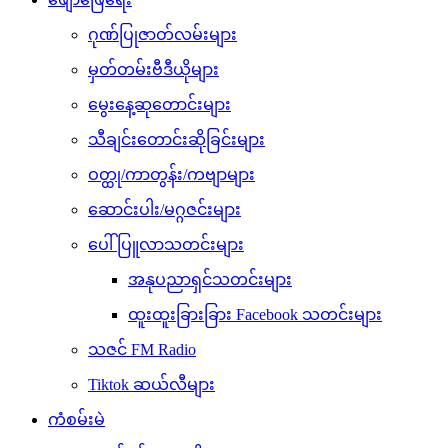
ဂုဏ်ပြုဇာတ်လမ်းများ
မှတ်တမ်းဗီဒီယိုများ
မွေးနေ့ဆုတောင်းများ
သီချင်းတောင်းဆိုခြင်းများ
ဝတ္ထု/ကာတွန်း/ကဗျာများ
ဆောင်းပါး/မဂ္ဂဇင်းများ
ပေါ်ပြူလာသတင်းများ
အနုပညာရှင်သတင်းများ
ထူးထူးခြားခြား Facebook သတင်းများ
သဇင် FM Radio
Tiktok ဆယ်လီများ
ကံစမ်းမဲ