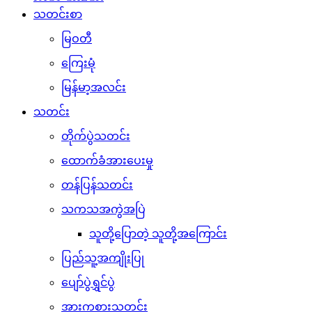
သတင်းစာ
မြဝတီ
ကြေးမုံ
မြန်မာ့အလင်း
သတင်း
တိုက်ပွဲသတင်း
ထောက်ခံအားပေးမှု
တန်ပြန်သတင်း
သကသအကွဲအပြဲ
သူတို့ပြောတဲ့ သူတို့အကြောင်း
ပြည်သူ့အကျိုးပြု
ပျော်ပွဲရွှင်ပွဲ
အားကစားသတင်း