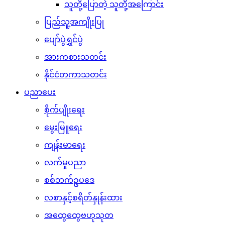
သူတို့ပြောတဲ့ သူတို့အကြောင်း
ပြည်သူ့အကျိုးပြု
ပျော်ပွဲရွှင်ပွဲ
အားကစားသတင်း
နိုင်ငံတကာသတင်း
ပညာပေး
စိုက်ပျိုးရေး
မွေးမြူရေး
ကျန်းမာရေး
လက်မှုပညာ
စစ်ဘက်ဥပဒေ
လစာနှင့်စရိတ်နှုန်းထား
အထွေထွေဗဟုသုတ