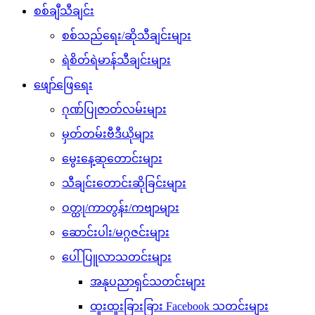
စစ်ချီသီချင်း
စစ်သည်ရေး/ဆိုသီချင်းများ
ရဲစိတ်ရဲမာန်သီချင်းများ
ဖျော်ဖြေရေး
ဂုဏ်ပြုဇာတ်လမ်းများ
မှတ်တမ်းဗီဒီယိုများ
မွေးနေ့ဆုတောင်းများ
သီချင်းတောင်းဆိုခြင်းများ
ဝတ္ထု/ကာတွန်း/ကဗျာများ
ဆောင်းပါး/မဂ္ဂဇင်းများ
ပေါ်ပြူလာသတင်းများ
အနုပညာရှင်သတင်းများ
ထူးထူးခြားခြား Facebook သတင်းများ