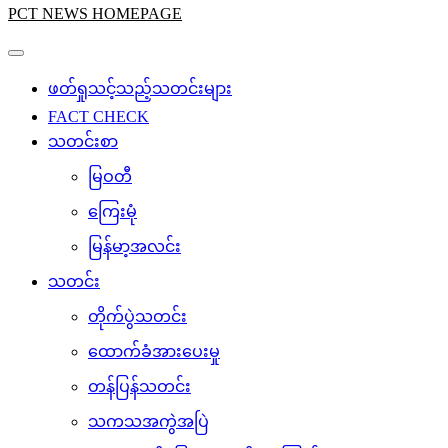
PCT NEWS HOMEPAGE
ဖတ်ရှုသင့်သည့်သတင်းများ
FACT CHECK
သတင်းစာ
မြဝတီ
ကြေးမုံ
မြန်မာ့အလင်း
သတင်း
တိုက်ပွဲသတင်း
ထောက်ခံအားပေးမှု
တန်ပြန်သတင်း
သကသအကွဲအပြဲ