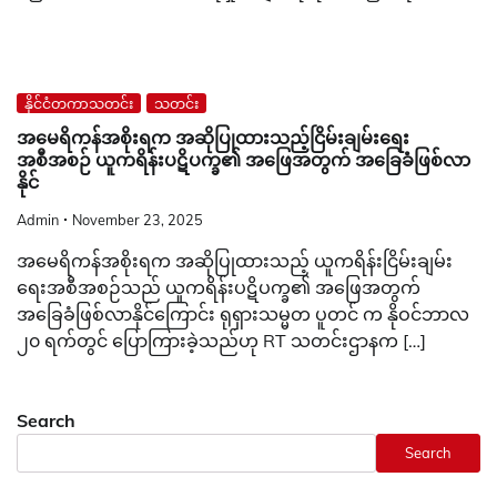
နိုင်ငံတကာသတင်း
သတင်း
အမေရိကန်အစိုးရက အဆိုပြုထားသည့်ငြိမ်းချမ်းရေး
အစီအစဉ် ယူကရိန်းပဋိပက္ခ၏ အဖြေအတွက် အခြေခံဖြစ်လာ
နိုင်
Admin
November 23, 2025
အမေရိကန်အစိုးရက အဆိုပြုထားသည့် ယူကရိန်းငြိမ်းချမ်း
ရေးအစီအစဉ်သည် ယူကရိန်းပဋိပက္ခ၏ အဖြေအတွက်
အခြေခံဖြစ်လာနိုင်ကြောင်း ရုရှားသမ္မတ ပူတင် က နိုဝင်ဘာလ
၂၀ ရက်တွင် ပြောကြားခဲ့သည်ဟု RT သတင်းဌာနက […]
Search
Search