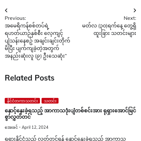
Post
Previous:
Next:
navigation
အမေရိကန်စစ်တပ်ရဲ့
မတ်လ (၃၀)ရက်နေ့ တွေ့ရှိ
ရဟတ်ယာဉ်နှစ်စီး လေ့ကျင့်
ထူးခြား သတင်းများ
ပျံသန်းနေစဥ် အချင်းချင်းတိုက်
မိပြီး ပျက်ကျခဲ့တဲ့အတွက်
အနည်းဆုံးလူ (၉) ဦးသေဆုံး”
Related Posts
နိုင်ငံတကာသတင်း
သတင်း
နှောင့်နှေးခဲ့ရသည့် အာကာသဒုံးပျံတစ်စင်းအား ရုရှားအောင်မြင်
စွာလွှတ်တင်
အေးခင်
April 12, 2024
ရုရှားနိုင်ငံသည် လွှတ်တင်ရန် နှောင့်နှေးခဲ့ရသည့် အာကာသ