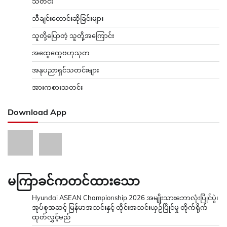
သတင်း
သီချင်းတောင်းဆိုခြင်းများ
သူတို့ပြောတဲ့ သူတို့အကြောင်း
အထွေထွေဗဟုသုတ
အနုပညာရှင်သတင်းများ
အားကစားသတင်း
Download App
မကြာခင်ကတင်ထားသော
Hyundai ASEAN Championship 2026 အမျိုးသားဘောလုံးပြိုင်ပွဲ၊
အုပ်စုအဆင့် မြန်မာအသင်းနှင့် ထိုင်းအသင်းယှဉ်ပြိုင်မှု တိုက်ရိုက်
ထုတ်လွှင့်မည်