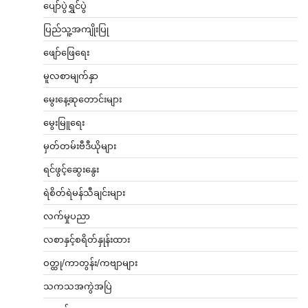
ပျော်ပွဲရွှင်ပွဲ
ပြည်သူ့အကျိုးပြု
ဖျော်ဖြေရေး
မူလစာမျက်နှာ
မွေးနေ့ဆုတောင်းများ
မွေးမြူရေး
မှတ်တမ်းဗီဒီယိုများ
ရင်ဖွင့်ဆွေးနွေး
ရဲစိတ်ရဲမန်သီချင်းများ
လက်မှုပညာ
လစာနှင့်စရိတ်နှုန်းထား
ဝတ္ထု/ကာတွန်း/ကဗျာများ
သကသအကွဲအပြဲ