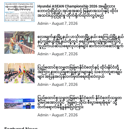
Hyundai ASEAN Championship 2026 အမျိုးသား
ဘောလုံးပြိုင်ပွဲ၊ အုပ်စုအဆင့် မြန်မာအသင်းနှင့် ထိုင်း
အသင်းယှဉ်ပြိုင်မှု တိုက်ရိုက်ထုတ်လွှင့်မည်
Admin
August 7, 2026
လေးမျက်နှာမြို့နယ်၊ ဟင်္သာတမြို့နယ်၊ ရေကြည်မြို့နယ်
နှင့်ကျုံပျော်မြို့နယ်တို့တွင် ရေကြီးရေလျှံမှုများကြောင့်
ကူညီကယ်ဆယ်ရေးလုပ်ငန်းများ ဆက်လက်ဆောင်ရွက်
Admin
August 7, 2026
ပြည်ထောင်စုသမ္မတမြန်မာနိုင်ငံတော်နှင့် ထိုင်းနိုင်ငံတို့
အကြား နားလည်မှုစာချွန်လွှာများနှင့် သဘောတူစာချုပ်
များ အပြန်အလှန်လက်မှတ်ရေးထိုးလဲလှယ်
Admin
August 7, 2026
ပြည်ထောင်စုသမ္မတမြန်မာနိုင်ငံတော် နိုင်ငံတော်သမ္မတ
ဦးမင်းအောင်လှိုင် “မြန်မာ-ထိုင်း စီးပွားရေးဖိုရမ်” သို့
တက်ရောက်မိန့်ခွန်းပြောကြား
Admin
August 7, 2026
Featured News