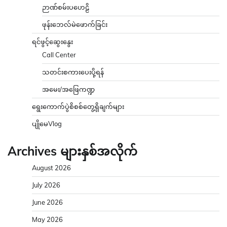
ဉာဏ်စမ်းပဟေဠိ
ဖုန်းဘေလ်မဲဖောက်ခြင်း
ရင်ဖွင့်ဆွေးနွေး
Call Center
သတင်းစကားပေးပို့ရန်
အမေး/အဖြေကဏ္ဍ
ရွေးကောက်ပွဲစိစစ်တွေ့ရှိချက်များ
ပျိုမေVlog
Archives များနှစ်အလိုက်
August 2026
July 2026
June 2026
May 2026