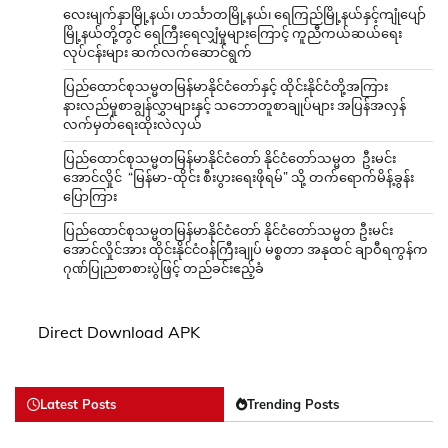
လေးမျက်နှာမြို့နယ်၊ ဟင်္သာတမြို့နယ်၊ ရေကြည်မြို့နယ်နှင့်ကျုံပျော်
မြို့နယ်တို့တွင် ရေကြီးရေလျှံမှုများကြောင့် ကူညီကယ်ဆယ်ရေး
လုပ်ငန်းများ ဆက်လက်ဆောင်ရွက်
ပြည်ထောင်စုသမ္မတမြန်မာနိုင်ငံတော်နှင့် ထိုင်းနိုင်ငံတို့အကြား
နားလည်မှုစာချွန်လွှာများနှင့် သဘောတူစာချုပ်များ အပြန်အလှန်
လက်မှတ်ရေးထိုးလဲလှယ်
ပြည်ထောင်စုသမ္မတမြန်မာနိုင်ငံတော် နိုင်ငံတော်သမ္မတ ဦးမင်း
အောင်လှိုင် “မြန်မာ-ထိုင်း စီးပွားရေးဖိုရမ်” သို့ တက်ရောက်မိန့်ခွန်း
ပြောကြား
ပြည်ထောင်စုသမ္မတမြန်မာနိုင်ငံတော် နိုင်ငံတော်သမ္မတ ဦးမင်း
အောင်လှိုင်အား ထိုင်းနိုင်ငံဝန်ကြီးချုပ် မစ္စတာ အနုထင် ချာဝီရကွန်က
ဂုဏ်ပြုညစာစားပွဲဖြင့် တည်ခင်းဧည့်ခံ
Direct Download APK
Latest Posts
Trending Posts