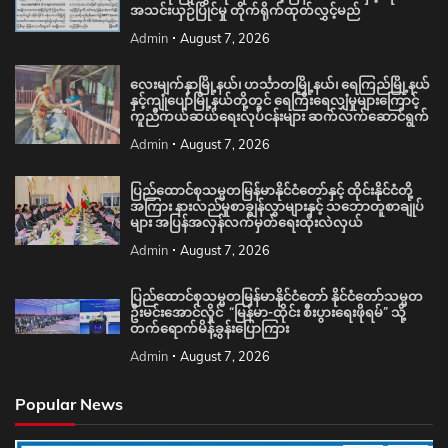
အသင်းယှဉ်ပြိုင်မှု တိုက်ရိုက်ထုတ်လွှင့်မည်
Admin
August 7, 2026
လေးမျက်နှာမြို့နယ်၊ ဟင်္သာတမြို့နယ်၊ ရေကြည်မြို့နယ်
နှင့်ကျုံပျော်မြို့နယ်တို့တွင် ရေကြီးရေလျှံမှုများကြောင့်
ကူညီကယ်ဆယ်ရေးလုပ်ငန်းများ ဆက်လက်ဆောင်ရွက်
Admin
August 7, 2026
ပြည်ထောင်စုသမ္မတမြန်မာနိုင်ငံတော်နှင့် ထိုင်းနိုင်ငံတို့
အကြား နားလည်မှုစာချွန်လွှာများနှင့် သဘောတူစာချုပ်
များ အပြန်အလှန်လက်မှတ်ရေးထိုးလဲလှယ်
Admin
August 7, 2026
ပြည်ထောင်စုသမ္မတမြန်မာနိုင်ငံတော် နိုင်ငံတော်သမ္မတ
ဦးမင်းအောင်လှိုင် “မြန်မာ-ထိုင်း စီးပွားရေးဖိုရမ်” သို့
တက်ရောက်မိန့်ခွန်းပြောကြား
Admin
August 7, 2026
Popular News