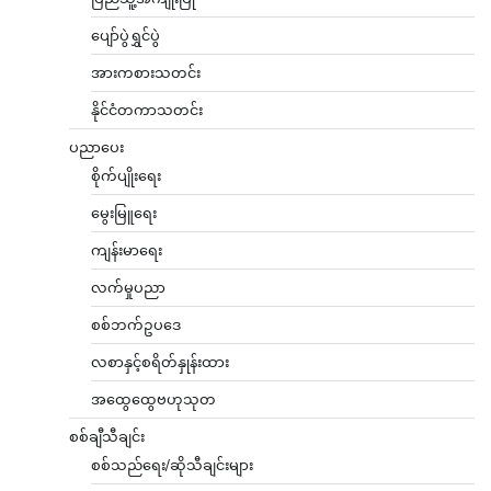
ပျော်ပွဲရွှင်ပွဲ
အားကစားသတင်း
နိုင်ငံတကာသတင်း
ပညာပေး
စိုက်ပျိုးရေး
မွေးမြူရေး
ကျန်းမာရေး
လက်မှုပညာ
စစ်ဘက်ဥပဒေ
လစာနှင့်စရိတ်နှုန်းထား
အထွေထွေဗဟုသုတ
စစ်ချီသီချင်း
စစ်သည်ရေး/ဆိုသီချင်းများ