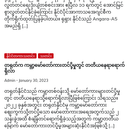
လွှတ်တင်ရေးဒုံးပျံတစ်စင်းအား ဧပြီလ ၁၁ ရက်တွင် အောင်မြင်
စွာလွှတ်တင်နိုင်ခဲ့ကြောင်း နိုင်ငံပိုင်အာကာသအေဂျင်စီက
တိုက်ရိုက်ထုတ်ပြန်ခဲ့ပါတယ်။ ရုရှား နိုင်ငံသည် Angara-A5
အမည်ရှိ […]
နိုင်ငံတကာသတင်း
သတင်း
တရုတ်က ကမ္ဘာ့မော်တော်ကားတင်ပို့မှုတွင် တတိယနေရာရောက်
ရှိလာ
Admin
January 30, 2023
တရုတ်နိုင်ငံသည် ကမ္ဘာတစ်ဝန်းသို့ မော်တော်ကားများတင်ပို့မှု
တွင် တတိယနေရာသို့ရောက်ရှိလာပြီဖြစ်ကြောင်း သိရသည်။
၂၀၂၂ ခုနှစ်အတွင်း တရုတ်နိုင်ငံမှ ကမ္ဘာ့မော်တော်ကား
ဈေးကွက်သို့တင်ပို့သော မော်တော်ကားအရေအတွက်သည် ၂
သန်းခွဲအထိ စံချိန်တင်ရောက်ရှိခဲ့သည့်အတွက် ကမ္ဘာ့တတိယ
မြောက် မော်တော်ကားတင်ပို့မှုအများဆုံးနိုင်ငံအဖြစ်သို့ […]