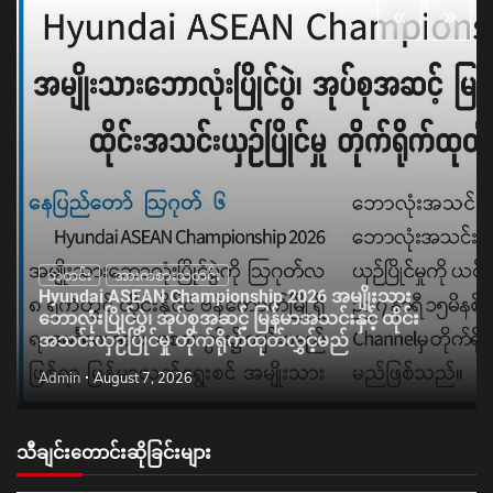
သတင်း
အားကစားသတင်း
Hyundai ASEAN Championship 2026 အမျိုးသား
ဘောလုံးပြိုင်ပွဲ၊ အုပ်စုအဆင့် မြန်မာအသင်းနှင့် ထိုင်း
အသင်းယှဉ်ပြိုင်မှု တိုက်ရိုက်ထုတ်လွှင့်မည်
Admin
August 7, 2026
သီချင်းတောင်းဆိုခြင်းများ