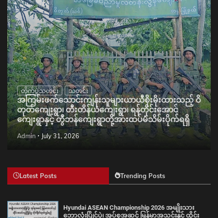
တိုက်ပွဲသတင်း
သတင်း
အကြမ်းဖက်သောင်းကျန်းသူများယာယီစိုးမိုးထားသည့် ဝိ
တုတ်ကျေးရွာ၊ တီးတိန်ယံကျေးရွာ၊ ရန်တိုင်းအောင်
ကျေးရွာနှင့် တွီဘန်ကျေးရွာတို့အားထပ်မံသိမ်းပိုက်ရရှိ
Admin
July 31, 2026
Latest Posts
Trending Posts
Hyundai ASEAN Championship 2026 အမျိုးသား
ဘောလုံးပြိုင်ပွဲ၊ အုပ်စုအဆင့် မြန်မာအသင်းနှင့် ထိုင်း