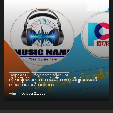
ဖျော်ဖြေရေး
သီချင်းတောင်းဆိုခြင်းများ
ကိုလင်းမြတ်မောင် တောင်းဆိုထားတဲ့ သီချင်းလေးကို
တင်ဆက်ပေးလိုက်ပါတယ်
Admin
October 21, 2024