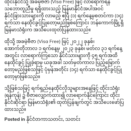
ထိုင်းနိုင်ငံသို့ အခမဲ့ဗီဇာ (Visa Free) ဖြင့် လာရောက်ရန်
သဘောတူညီမှု ရရှိထားသည့် မြန်မာနိုင်ငံအပါအဝင်
နိုင်ငံခြားသားများကို လာမည့် ဧပြီ (၁) ရက်နေ့မှစတင်ကာ (၁၄)
ရက်သာ နေထိုင်ခွင့်ပြုတော့မည်ဖြစ်ကြောင်း ဘန်ကောက်မြို့ရှိ
မြန်မာသံရုံးက အသိပေးထုတ်ပြန်ထားသည်။
ထိုသို့ အခမဲ့ဗီဇာ (Visa Free) ဖြင့် ၂၀၂၂ ခုနှစ်၊
အောက်တိုဘာလ ၁ ရက်နေ့မှ ၂၀၂၃ ခုနှစ်၊ မတ်လ ၃၁ ရက်နေ့
အတွင်း လာရောက်ကြသော နိုင်ငံသားများကို ၄၅ ရက်အထိ
နေထိုင်ခွင့် ပြုခဲ့ရာမှ ယခုအခါ သတ်မှတ်ကာလ ပြည့်မြောက်
တော့မည်ဖြစ်သဖြင့် ပုံမှန်အတိုင်း (၁၄) ရက်သာ နေထိုင်ခွင့်ပြု
တော့မှာဖြစ်သည်။
သို့ဖြစ်သဖြင့် ရက်ရှည်နေထိုင်လိုသူများအနေဖြင့် ထိုင်းသံရုံး
(ရန်ကုန်) ၌ ဗီဇာလျှောက်ထား၍ လာရောက်နိုင်ကြောင်း ထိုင်း
နိုင်ငံဆိုင်ရာ မြန်မာသံရုံး၏ ထုတ်ပြန်ချက်တွင် အသိပေးဖော်ပြ
ထားသည်။
Posted in
နိုင်ငံတကာသတင်း
,
သတင်း