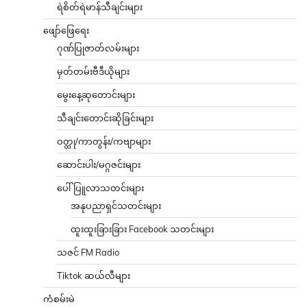
ရဲစိတ်ရဲမာန်သီချင်းများ
ဖျော်ဖြေရေး
ဂုဏ်ပြုဇာတ်လမ်းများ
မှတ်တမ်းဗီဒီယိုများ
မွေးနေ့ဆုတောင်းများ
သီချင်းတောင်းဆိုခြင်းများ
ဝတ္ထု/ကာတွန်း/ကဗျာများ
ဆောင်းပါး/မဂ္ဂဇင်းများ
ပေါ်ပြူလာသတင်းများ
အနုပညာရှင်သတင်းများ
ထူးထူးခြားခြား Facebook သတင်းများ
သဇင် FM Radio
Tiktok ဆယ်လီများ
ကံစမ်းမဲ