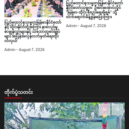
ပြည်ထောင်စုသမ္မတမြန်မာနိုင်ငံတော်
နိုင်ငံတော်သမ္မတ ဦးမင်းအောင်လှိုင်
“မြန်မာ-ထိုင်း စီးပွားရေးဖိုရမ်” သို့
တက်ရောက်မိန့်ခွန်းပြောကြား
ပြည်ထောင်စုသမ္မတမြန်မာနိုင်ငံတော်
Admin
August 7, 2026
နှင့် ထိုင်းနိုင်ငံတို့အကြား နားလည်မှု
စာချွန်လွှာများနှင့် သဘောတူစာချုပ်
များ အပြန်အလှန်လက်မှတ်ရေးထိုး
လဲလှယ်
Admin
August 7, 2026
တိုက်ပွဲသတင်း