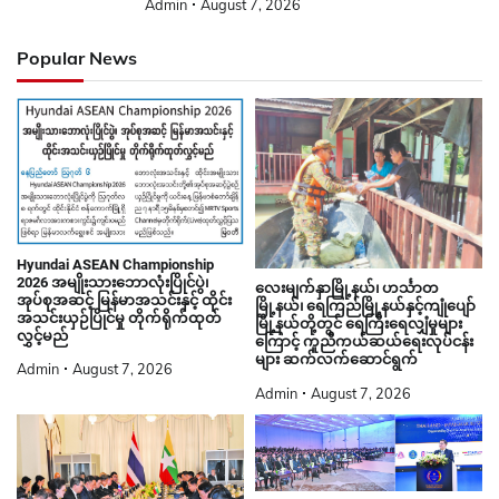
Admin
August 7, 2026
Popular News
Hyundai ASEAN Championship
2026 အမျိုးသားဘောလုံးပြိုင်ပွဲ၊
လေးမျက်နှာမြို့နယ်၊ ဟင်္သာတ
အုပ်စုအဆင့် မြန်မာအသင်းနှင့် ထိုင်း
မြို့နယ်၊ ရေကြည်မြို့နယ်နှင့်ကျုံပျော်
အသင်းယှဉ်ပြိုင်မှု တိုက်ရိုက်ထုတ်
မြို့နယ်တို့တွင် ရေကြီးရေလျှံမှုများ
လွှင့်မည်
ကြောင့် ကူညီကယ်ဆယ်ရေးလုပ်ငန်း
များ ဆက်လက်ဆောင်ရွက်
Admin
August 7, 2026
Admin
August 7, 2026