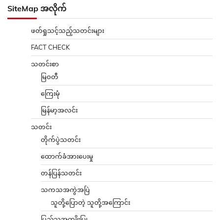
SiteMap အလိုက်
ဖတ်ရှုသင့်သည့်သတင်းများ
FACT CHECK
သတင်းစာ
မြဝတီ
ကြေးမုံ
မြန်မာ့အလင်း
သတင်း
တိုက်ပွဲသတင်း
ထောက်ခံအားပေးမှု
တန်ပြန်သတင်း
သကသအကွဲအပြဲ
သူတို့ပြောတဲ့ သူတို့အကြောင်း
ပြည်သူ့အကျိုးပြု