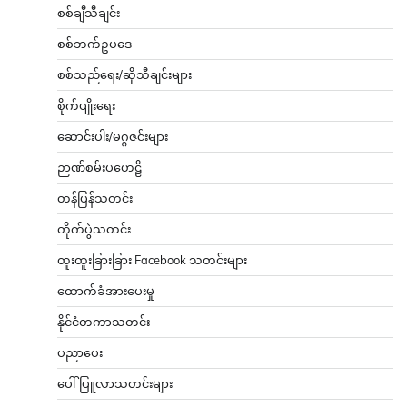
စစ်ချီသီချင်း
စစ်ဘက်ဥပဒေ
စစ်သည်ရေး/ဆိုသီချင်းများ
စိုက်ပျိုးရေး
ဆောင်းပါး/မဂ္ဂဇင်းများ
ဉာဏ်စမ်းပဟေဠိ
တန်ပြန်သတင်း
တိုက်ပွဲသတင်း
ထူးထူးခြားခြား Facebook သတင်းများ
ထောက်ခံအားပေးမှု
နိုင်ငံတကာသတင်း
ပညာပေး
ပေါ်ပြူလာသတင်းများ