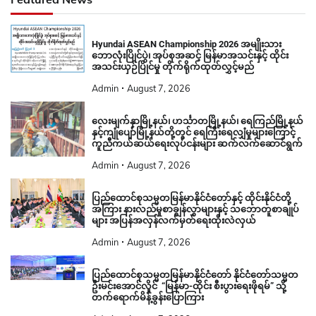
Hyundai ASEAN Championship 2026 အမျိုးသား
ဘောလုံးပြိုင်ပွဲ၊ အုပ်စုအဆင့် မြန်မာအသင်းနှင့် ထိုင်း
အသင်းယှဉ်ပြိုင်မှု တိုက်ရိုက်ထုတ်လွှင့်မည်
Admin
August 7, 2026
လေးမျက်နှာမြို့နယ်၊ ဟင်္သာတမြို့နယ်၊ ရေကြည်မြို့နယ်
နှင့်ကျုံပျော်မြို့နယ်တို့တွင် ရေကြီးရေလျှံမှုများကြောင့်
ကူညီကယ်ဆယ်ရေးလုပ်ငန်းများ ဆက်လက်ဆောင်ရွက်
Admin
August 7, 2026
ပြည်ထောင်စုသမ္မတမြန်မာနိုင်ငံတော်နှင့် ထိုင်းနိုင်ငံတို့
အကြား နားလည်မှုစာချွန်လွှာများနှင့် သဘောတူစာချုပ်
များ အပြန်အလှန်လက်မှတ်ရေးထိုးလဲလှယ်
Admin
August 7, 2026
ပြည်ထောင်စုသမ္မတမြန်မာနိုင်ငံတော် နိုင်ငံတော်သမ္မတ
ဦးမင်းအောင်လှိုင် “မြန်မာ-ထိုင်း စီးပွားရေးဖိုရမ်” သို့
တက်ရောက်မိန့်ခွန်းပြောကြား