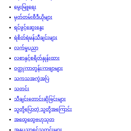
မွေးမြူရေး
မှတ်တမ်းဗီဒီယိုများ
ရင်ဖွင့်ဆွေးနွေး
ရဲစိတ်ရဲမန်သီချင်းများ
လက်မှုပညာ
လစာနှင့်စရိတ်နှုန်းထား
ဝတ္ထု/ကာတွန်း/ကဗျာများ
သကသအကွဲအပြဲ
သတင်း
သီချင်းတောင်းဆိုခြင်းများ
သူတို့ပြောတဲ့ သူတို့အကြောင်း
အထွေထွေဗဟုသုတ
အနုပညာရှင်သတင်းများ