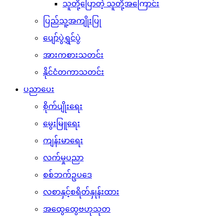
သူတို့ပြောတဲ့ သူတို့အကြောင်း
ပြည်သူ့အကျိုးပြု
ပျော်ပွဲရွှင်ပွဲ
အားကစားသတင်း
နိုင်ငံတကာသတင်း
ပညာပေး
စိုက်ပျိုးရေး
မွေးမြူရေး
ကျန်းမာရေး
လက်မှုပညာ
စစ်ဘက်ဥပဒေ
လစာနှင့်စရိတ်နှုန်းထား
အထွေထွေဗဟုသုတ