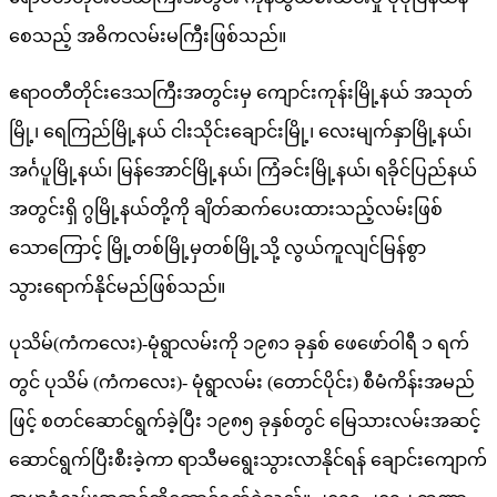
စေသည့် အဓိကလမ်းမကြီးဖြစ်သည်။
ဧရာဝတီတိုင်းဒေသကြီးအတွင်းမှ ကျောင်းကုန်းမြို့နယ် အသုတ်
မြို့၊ ရေကြည်မြို့နယ် ငါးသိုင်းချောင်းမြို့၊ လေးမျက်နှာမြို့နယ်၊
အင်္ဂပူမြို့နယ်၊ မြန်အောင်မြို့နယ်၊ ကြံခင်းမြို့နယ်၊ ရခိုင်ပြည်နယ်
အတွင်းရှိ ဂွမြို့နယ်တို့ကို ချိတ်ဆက်ပေးထားသည့်လမ်းဖြစ်
သောကြောင့် မြို့တစ်မြို့မှတစ်မြို့သို့ လွယ်ကူလျင်မြန်စွာ
သွားရောက်နိုင်မည်ဖြစ်သည်။
ပုသိမ်(ကံကလေး)-မုံရွာလမ်းကို ၁၉၈၁ ခုနှစ် ဖေဖော်ဝါရီ ၁ ရက်
တွင် ပုသိမ် (ကံကလေး)- မုံရွာလမ်း (တောင်ပိုင်း) စီမံကိန်းအမည်
ဖြင့် စတင်ဆောင်ရွက်ခဲ့ပြီး ၁၉၈၅ ခုနှစ်တွင် မြေသားလမ်းအဆင့်
ဆောင်ရွက်ပြီးစီးခဲ့ကာ ရာသီမရွေးသွားလာနိုင်ရန် ချောင်းကျောက်