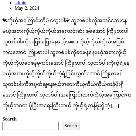
admin
May 2, 2024
🌺ကိုယ့်အကြောင်းကိုပဲ တွေးပါ🌺 သူတစ်ပါးကိုအထင်သေးနေ
မယ့်အစားကိုယ့်ကိုယ်ကိုယ်အကောင်းဆုံးဖြစ်အောင် ကြိုးစားပါ
သူတစ်ပါးကိုအပြစ်ပြောနေမယ့်အစားကိုယ့်ကိုယ်ကိုယ်အပြစ်
ကင်းအောင် ကြိုးစားပါ သူတစ်ပါးကိုဝေဖန်နေမယ့်အစားကိုယ့်
ကိုယ်ကိုယ်ဝေဖန်မှုကင်းအောင် ကြိုးစားပါ သူတစ်ပါးကိုကဲ့ရဲ့နေ
မယ့်အစားကိုယ့်ကိုယ်ကိုယ်ကဲ့ရဲ့ခြင်းလွှတ်အောင် ကြိုးစားပါ
သူတစ်ပါးကိုအပုတ်ချနေမယ့်အစားကိုယ့်ကိုယ်ကိုယ်တန်ဖိုးရှိ
အောင် ကြိုးစားပါ သူတစ်ပါးအကြောင်းထက်ကိုယ့်အကြောင်းက
ကိုယ့်ဘဝက ပိုပြီးအရေးကြီးတယ် ကိုယ့်ရဲ့တန်ဖိုးရှိတဲ့ […]
Search
Search