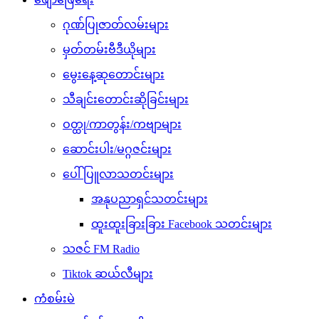
ဂုဏ်ပြုဇာတ်လမ်းများ
မှတ်တမ်းဗီဒီယိုများ
မွေးနေ့ဆုတောင်းများ
သီချင်းတောင်းဆိုခြင်းများ
ဝတ္ထု/ကာတွန်း/ကဗျာများ
ဆောင်းပါး/မဂ္ဂဇင်းများ
ပေါ်ပြူလာသတင်းများ
အနုပညာရှင်သတင်းများ
ထူးထူးခြားခြား Facebook သတင်းများ
သဇင် FM Radio
Tiktok ဆယ်လီများ
ကံစမ်းမဲ