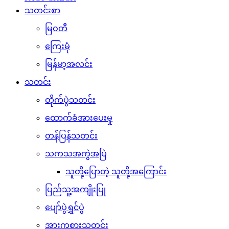
သတင်းစာ
မြဝတီ
ကြေးမုံ
မြန်မာ့အလင်း
သတင်း
တိုက်ပွဲသတင်း
ထောက်ခံအားပေးမှု
တန်ပြန်သတင်း
သကသအကွဲအပြဲ
သူတို့ပြောတဲ့ သူတို့အကြောင်း
ပြည်သူ့အကျိုးပြု
ပျော်ပွဲရွှင်ပွဲ
အားကစားသတင်း