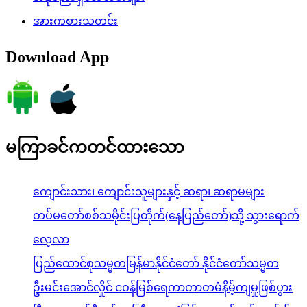
အားကစားသတင်း
Download App
မကြာခင်ကတင်ထားသော
ကျောင်းသား၊ ကျောင်းသူများနှင့် ဆရာ၊ ဆရာမများ
တပ်မတော်စစ်သမိုင်းပြတိုက်(နေပြည်တော်)သို့ သွားရောက်
လေ့လာ
ပြည်ထောင်စုသမ္မတမြန်မာနိုင်ငံတော် နိုင်ငံတော်သမ္မတ
ဦးမင်းအောင်လှိုင် ငဝန်မြစ်ရေကာတာတမံနိမ့်ကျမှုဖြစ်ပွား