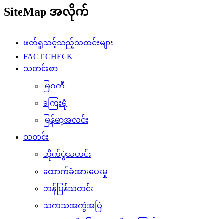
SiteMap အလိုက်
ဖတ်ရှုသင့်သည့်သတင်းများ
FACT CHECK
သတင်းစာ
မြဝတီ
ကြေးမုံ
မြန်မာ့အလင်း
သတင်း
တိုက်ပွဲသတင်း
ထောက်ခံအားပေးမှု
တန်ပြန်သတင်း
သကသအကွဲအပြဲ