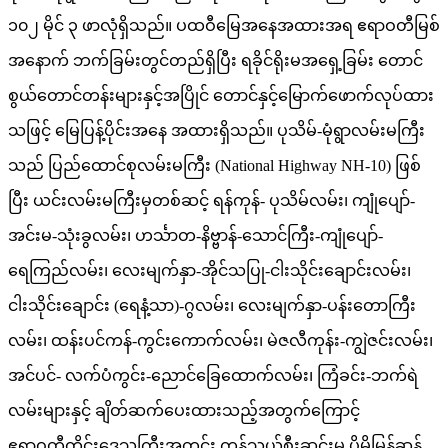
၁၀၂ မိုင် ၃ ဖာလုံရှိသည်။ ပထဝီမြေအနေအထားအရ ဧရာဝတီမြစ်
အနောက် ဘက်ခြမ်းတွင်တည်ရှိပြီး ရခိုင်ရိုးမအရှေ့ခြမ်း တောင်
စွယ်တောင်တန်းများနှင့်အပြိုင် တောင်နှင့်မြောက်ဖောက်လုပ်ထား
သဖြင့် မြေပြန့်ပိုင်းအနေ အထားရှိသည်။ ပုသိမ်-မုံရွာလမ်းမကြီး
သည် ပြည်ထောင်စုလမ်းမကြီး (National Highway NH-10) ဖြစ်
ပြီး ယင်းလမ်းမကြီးမှတစ်ဆင့် ရန်ကုန်- ပုသိမ်လမ်း၊ ကျုံပျော်-
အင်းမ-သုံးခွလမ်း၊ ဟင်္သာတ-နိဗ္ဗာန်-သောင်ကြီး-ကျုံပျော်-
ရေကြည်လမ်း၊ လေးမျက်နှာ-အိုင်သပြု-ငါးသိုင်းချောင်းလမ်း၊
ငါးသိုင်းချောင်း (ရေနံ့သာ)-ဂွလမ်း၊ လေးမျက်နှာ-ပန်းတောကြီး
လမ်း၊ ထန်းပင်ကန်-ကွင်းကောက်လမ်း၊ မဲဇလီကုန်း-ကျွဲဇင်းလမ်း၊
အင်ပင်- လက်ပံကွင်း-ညောင်ခြေထောက်လမ်း၊ ကြံခင်း-ဘက်ရဲ
လမ်းများနှင့် ချိတ်ဆက်ပေးထားသည့်အတွက်ကြောင့်
ဧရာဝတီတိုင်းဒေသကြီးအတွင်း ကုန်သွယ်စီးဆင်းမှု ပိုမိုမြန်ဆန်