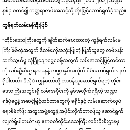
အမာခံလမ်းအဆင့်ထိဆောင်ရွက်ခဲ့သည်။ ၂၀၁၁-၂၀၁၂ ဘဏ္ဍာ
နှစ်မှ စတင်၍ ကတ္တရာလမ်းအဆင့်သို့ တိုးမြှင့်ဆောင်ရွက်ခဲ့သည်။
ကွန်ရက်လမ်းမကြီးဖြစ်
“တိုင်းဒေသကြီးတွေကို ချိတ်ဆက်ပေးထားတဲ့ ကွန်ရက်လမ်းမ
ကြီးဖြစ်တဲ့အတွက် ဒီလမ်းကိုအသုံးပြုတဲ့ ပြည်သူတွေ လမ်းပန်း
ဆက်သွယ်မှု လုံခြုံချောမွေ့စေဖို့အတွက် လမ်းအဆင့်မြှင့်တင်တာ
ကို လမ်းဦးစီးဌာနအနေနဲ့ ဘဏ္ဍာနှစ်အလိုက် စီမံဆောင်ရွက်လျက်
ရှိပါတယ်။ ဒီလိုပဲ ကျွန်တော်တို့ တာဝန်ယူဆောင်ရွက်ရတဲ့ တိုင်း
ဒေသကြီးအတွင်းရှိ လမ်းအပိုင်းကို နှစ်အလိုက်ရရှိတဲ့ ဘဏ္ဍာ
ရန်ပုံငွေနဲ့ အဆင့်မြှင့်တင်တာတွေကို ခရိုင်နှင့် လမ်းဆောက်လုပ်
ရေးစီမံကိန်း အထူးအဖွဲ့တွေနဲ့ အပိုင်းလိုက်တာဝန်ယူ ဆောင်ရွက်
လျက်ရှိပါတယ်” ဟု ဧရာဝတီတိုင်းဒေသကြီး လမ်းဦးစီးဌာနမှ