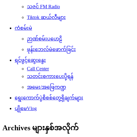
သဇင် FM Radio
Tiktok ဆယ်လီများ
ကံစမ်းမဲ
ဉာဏ်စမ်းပဟေဠိ
ဖုန်းဘေလ်မဲဖောက်ခြင်း
ရင်ဖွင့်ဆွေးနွေး
Call Center
သတင်းစကားပေးပို့ရန်
အမေး/အဖြေကဏ္ဍ
ရွေးကောက်ပွဲစိစစ်တွေ့ရှိချက်များ
ပျိုမေVlog
Archives များနှစ်အလိုက်