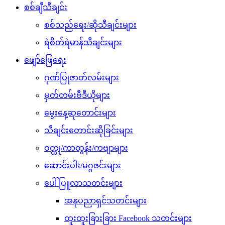
စစ်ချီသီချင်း
စစ်သည်ရေး/ဆိုသီချင်းများ
ရဲစိတ်ရဲမာန်သီချင်းများ
ဖျော်ဖြေရေး
ဂုဏ်ပြုဇာတ်လမ်းများ
မှတ်တမ်းဗီဒီယိုများ
မွေးနေ့ဆုတောင်းများ
သီချင်းတောင်းဆိုခြင်းများ
ဝတ္ထု/ကာတွန်း/ကဗျာများ
ဆောင်းပါး/မဂ္ဂဇင်းများ
ပေါ်ပြူလာသတင်းများ
အနုပညာရှင်သတင်းများ
ထူးထူးခြားခြား Facebook သတင်းများ