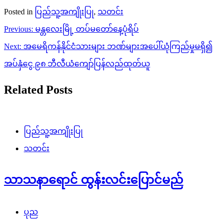
Posted in
ပြည်သူ့အကျိုးပြု
,
သတင်း
Post
Previous:
မန္တလေးမြို့ တပ်မတော်နေ့ပုံရိပ်
navigation
Next:
အမေရိကန်နိုင်ငံသားများ ဘဏ်များအပေါ်ယုံကြည်မှုမရှိ၍
အပ်နှံငွေ ၉၈ ဘီလီယံကျော်ပြန်လည်ထုတ်ယူ
Related Posts
ပြည်သူ့အကျိုးပြု
သတင်း
သာသနာရောင် ထွန်းလင်းပြောင်မည်
ပုည