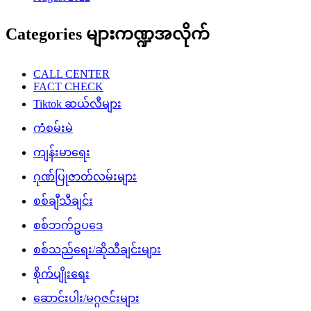
Categories များကဏ္ဍအလိုက်
CALL CENTER
FACT CHECK
Tiktok ဆယ်လီများ
ကံစမ်းမဲ
ကျန်းမာရေး
ဂုဏ်ပြုဇာတ်လမ်းများ
စစ်ချီသီချင်း
စစ်ဘက်ဥပဒေ
စစ်သည်ရေး/ဆိုသီချင်းများ
စိုက်ပျိုးရေး
ဆောင်းပါး/မဂ္ဂဇင်းများ