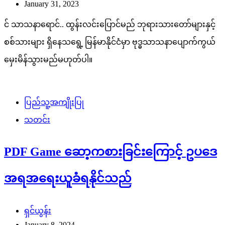
January 31, 2023
င် သာသနာရောင်.. ထွန်းလင်းပြောင်မည် ဘုရားသားတော်များနှင့်
စစ်သားများ ရှိနေသရွေ့ မြန်မာနိုင်ငံမှာ ဗုဒ္ဓသာသနာပျောက်ကွယ်
မှေးမိန်သွားမည်မဟုတ်ပါ။
ပြည်သူ့အကျိုးပြု
သတင်း
PDF Game ဆော့ကစားခြင်းကြောင့် ဥပဒေ
အရအရေးယူခံရနိုင်သည်
ရှင်ယွန်း
January 8, 2024