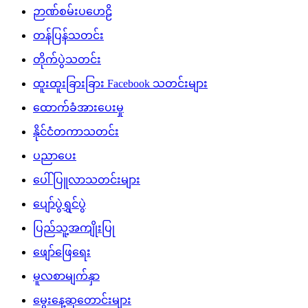
ဉာဏ်စမ်းပဟေဠိ
တန်ပြန်သတင်း
တိုက်ပွဲသတင်း
ထူးထူးခြားခြား Facebook သတင်းများ
ထောက်ခံအားပေးမှု
နိုင်ငံတကာသတင်း
ပညာပေး
ပေါ်ပြူလာသတင်းများ
ပျော်ပွဲရွှင်ပွဲ
ပြည်သူ့အကျိုးပြု
ဖျော်ဖြေရေး
မူလစာမျက်နှာ
မွေးနေ့ဆုတောင်းများ