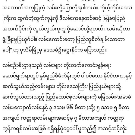
အထောက်အကူပြုတဲ့ လမ်းလို့ပြောလို့ရပါတယ်။ ကိုယ့်တိုင်းဒေသ
ကြီးက ထွက်တဲ့ထွက်ကုန်ကို ဒီလမ်းကနေတစ်ဆင့် မြန်မာပြည်
အထက်ပိုင်းကို လွယ်လွယ်ကူကူ ပို့ဆောင်လို့ရတယ်။ လမ်းဆိုတာ
ဖွံ့ဖြိုးမှုပြယုဂ်ပါ။ လမ်းကောင်းတော့ ပြည်သူစိတ်ချမ်းသာတာ
ပေါ့” ဟု ပုသိမ်မြို့မှ ဒေသခံဦးဌေးနိုင်က ပြောသည်။
လမ်းဦးစီးဌာနသည် လမ်းများ တိုးတက်ကောင်းမွန်ရေး
ဆောင်ရွက်ရာတွင် နှစ်ရှည်စီမံကိန်းတွင် ပါဝင်သော နိုင်ငံတကာနှင့်
ဆက်သွယ်သည့်လမ်းများ၊ တိုင်းဒေသကြီး/ ပြည်နယ်များသို့
ဆက်သွယ်ထားသည့် ပြည်ထောင်စုလမ်းများကို မြေလမ်း/အမာခံ
လမ်း/ကျောက်လမ်းနှင့် ၃ ဒသမ ၆၆ မီတာ (သို့) ၅ ဒသမ ၅ မီတာ
အကျယ် ကတ္တရာလမ်းများအဆင့်မှ ၇ မီတာအကျယ် ကတ္တရာ
ကွန်ကရစ်လမ်းအဖြစ် ရရှိရန်ပုံငွေပေါ် မူတည်၍ အဆင့်ဆင့်တိုး