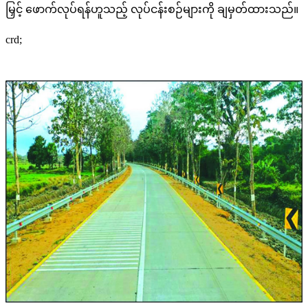
မြှင့် ဖောက်လုပ်ရန်ဟူသည့် လုပ်ငန်းစဉ်များကို ချမှတ်ထားသည်။
crd;