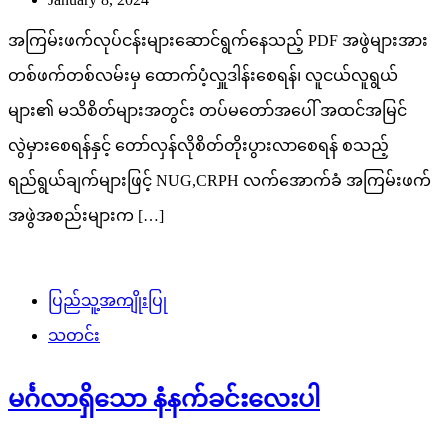
အကြမ်းဖက်လုပ်ငန်းများဆောင်ရွက်နေသည့် PDF အဖွဲများအား
တစ်ဖက်တစ်လမ်းမှ ထောက်ပံ့လှူဒါန်းစေရန်၊ လူငယ်လူရွယ်
များ၏ မသိစိတ်များအတွင်း တပ်မတော်အပေါ် အထင်အမြင်
လွဲမှားစေရန်နှင့် တော်လှန်လိုစိတ်တိုးပွားလာစေရန် စသည့်
ရည်ရွယ်ချက်များဖြင့် NUG,CRPH လက်အောက်ခံ အကြမ်းဖက်
အဖွဲအစည်းများက […]
ပြည်သူ့အကျိုးပြု
သတင်း
မင်္ဂလာရှိသော နံနက်ခင်းလေးပါ