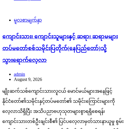
မူလစာမျက်နှာ
ကျောင်းသား၊ ကျောင်းသူများနှင့် ဆရာ၊ ဆရာမများ
တပ်မတော်စစ်သမိုင်းပြတိုက်(နေပြည်တော်)သို့
သွားရောက်လေ့လာ
admin
August 9, 2026
မျိုးဆက်သစ်ကျောင်းသားလူငယ် မောင်မယ်များအနေဖြင့်
နိုင်ငံတော်၏သမိုင်းနှင့်တပ်မတော်၏ သမိုင်းကြောင်းများကို
လေ့လာသိရှိပြီး အသိပညာဗဟုသုတများစွာရရှိစေရန်၊
ကျောင်းသားတစ်ဦးချင်းစီ၏ ပြင်ပလေ့လာမှတ်သားနာယူမှု စွမ်း