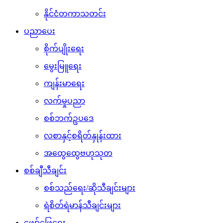
နိုင်ငံတကာသတင်း
ပညာပေး
စိုက်ပျိုးရေး
မွေးမြူရေး
ကျန်းမာရေး
လက်မှုပညာ
စစ်ဘက်ဥပဒေ
လစာနှင့်စရိတ်နှုန်းထား
အထွေထွေဗဟုသုတ
စစ်ချီသီချင်း
စစ်သည်ရေး/ဆိုသီချင်းများ
ရဲစိတ်ရဲမာန်သီချင်းများ
ဖျော်ဖြေရေး