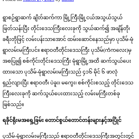
ရွာစဉ်ရွာဆက် ချိတ်ဆက်ကာ မြို့ကြီးမြို့ငယ်အသွယ်သွယ်
ဖြတ်သန်းပြီး တိုင်းဒေသကြီးလေးခုကို သွယ်ဆက်၍ အချိန်တို၊
ခရီးတိုဖြင့် လမ်းပန်းသာအောင် ထမ်းဆောင်နေသည်မှာ ပုသိမ်-မုံ
ရွာလမ်းမကြီးပင်။ ဧရာဝတီတိုင်းဒေသကြီး ပုသိမ်(ကံကလေး)မှ
အစပြု၍ စစ်ကိုင်းတိုင်းဒေသကြီး မုံရွာမြို့အထိ ဆက်သွယ်ပေး
ထားသော ပုသိမ်-မုံရွာလမ်းမကြီးသည် ၄၁၆ မိုင် ၆ ဖာလုံ
ရှည်လျားပြီး ဧရာဝတီ၊ ပဲခူး၊ မကွေး၊ စစ်ကိုင်းစသည့် တိုင်းဒေသ
ကြီးလေးခုကို ဆက်သွယ်ပေးထားသည့် လမ်းမကြီးတစ်ခု
ဖြစ်သည်။
ရခိုင်ရိုးမအရှေ့ခြမ်း တောင်စွယ်တောင်တန်းများနှင့်အပြိုင်
ပုသိမ်-မုံရွာလမ်းမကြီးသည် ဧရာဝတီတိုင်းဒေသကြီးအတွင်းတွင်