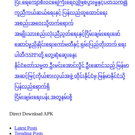
ပြီး ရေကျော်စီးဝင်ရေကြီးရေလျှံဖြစ်ပွားမှုနှင့်ပတ်သက်၍
ကူညီကယ်ဆယ်ရေးနှင့် ပြန်လည်ထူထောင်ရေး
အစည်းအဝေးသို့တက်ရောက်
အမျိုးသားစည်းလုံးညီညွတ်ရေးနှင့်ငြိမ်းချမ်းရေးဖော်
ဆောင်မှုညှိနှိုင်းရေးကော်မတီနှင့် ရှမ်းပြည်တိုးတက် ရေး
ပါတီ(SSPP)တို့ တွေ့ဆုံဆွေးနွေး
နိုင်ငံတော်သမ္မတ ဦးမင်းအောင်လှိုင် ဦးဆောင်သည့် မြန်မာ
အဆင့်မြင့်ကိုယ်စားလှယ်အဖွဲ့ ထိုင်းနိုင်ငံမှ မြန်မာနိုင်ငံသို့
ပြန်လည်ရောက်ရှိ
ငြိမ်းချမ်းရေးပန်း အတူနမ်းစို့
Direct Download APK
Latest Posts
Trending Posts