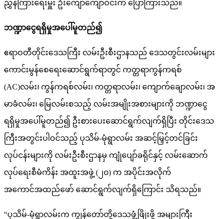
ညွှန်ကြားရေးမှူး ဦးကျော်ကျော်ဝင်းက ပြောကြားသည်။
ဘဏ္ဍာငွေရရှိမှုအပေါ်မူတည်၍
ဧရာဝတီတိုင်းဒေသကြီး လမ်းဦးစီးဌာနသည် ဒေသတွင်းလမ်းများ
ကောင်းမွန်စေရေးဆောင်ရွက်ရာတွင် ကတ္တရာကွန်ကရစ်
(AC)လမ်း၊ ကွန်ကရစ်လမ်း၊ ကတ္တရာလမ်း၊ ကျောက်ချောလမ်း၊ အ
မာခံလမ်း၊ မြေလမ်းစသည့် လမ်းအမျိုးအစားများကို ဘဏ္ဍာငွေ
ရရှိမှုအပေါ်မူတည်၍ ဦးစားပေးဆောင်ရွက်လျက်ရှိပြီး တိုင်းဒေသ
ကြီးအတွင်းပါဝင်သည့် ပုသိမ်-မုံရွာလမ်း အဆင့်မြှင့်တင်ခြင်း
လုပ်ငန်းများကို လမ်းဦးစီးဌာနမှ ကျုံပျော်ခရိုင်နှင့် လမ်းဆောက်
လုပ်ရေးစီမံကိန်း အထူးအဖွဲ့ (၂၀) က အပိုင်းအလိုက်
အကောင်အထည်ဖော် ဆောင်ရွက်လျက်ရှိကြောင်း သိရသည်။
“ပုသိမ်-မုံရွာလမ်းက ကျွန်တော်တို့ဒေသဖွံ့ဖြိုးဖို့ အများကြီး