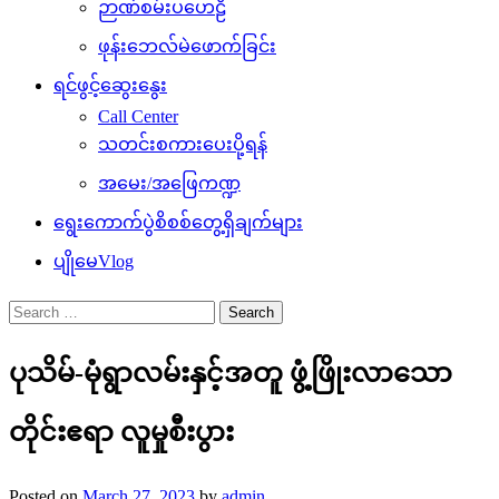
ဉာဏ်စမ်းပဟေဠိ
ဖုန်းဘေလ်မဲဖောက်ခြင်း
ရင်ဖွင့်ဆွေးနွေး
Call Center
သတင်းစကားပေးပို့ရန်
အမေး/အဖြေကဏ္ဍ
ရွေးကောက်ပွဲစိစစ်တွေ့ရှိချက်များ
ပျိုမေVlog
Search
for:
ပုသိမ်-မုံရွာလမ်းနှင့်အတူ ဖွံ့ဖြိုးလာသော
တိုင်းဧရာ လူမှုစီးပွား
Posted on
March 27, 2023
by
admin