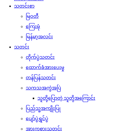
သတင်းစာ
မြဝတီ
ကြေးမုံ
မြန်မာ့အလင်း
သတင်း
တိုက်ပွဲသတင်း
ထောက်ခံအားပေးမှု
တန်ပြန်သတင်း
သကသအကွဲအပြဲ
သူတို့ပြောတဲ့ သူတို့အကြောင်း
ပြည်သူ့အကျိုးပြု
ပျော်ပွဲရွှင်ပွဲ
အားကစားသတင်း