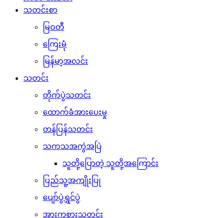
သတင်းစာ
မြဝတီ
ကြေးမုံ
မြန်မာ့အလင်း
သတင်း
တိုက်ပွဲသတင်း
ထောက်ခံအားပေးမှု
တန်ပြန်သတင်း
သကသအကွဲအပြဲ
သူတို့ပြောတဲ့ သူတို့အကြောင်း
ပြည်သူ့အကျိုးပြု
ပျော်ပွဲရွှင်ပွဲ
အားကစားသတင်း