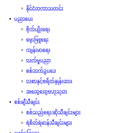
နိုင်ငံတကာသတင်း
ပညာပေး
စိုက်ပျိုးရေး
မွေးမြူရေး
ကျန်းမာရေး
လက်မှုပညာ
စစ်ဘက်ဥပဒေ
လစာနှင့်စရိတ်နှုန်းထား
အထွေထွေဗဟုသုတ
စစ်ချီသီချင်း
စစ်သည်ရေး/ဆိုသီချင်းများ
ရဲစိတ်ရဲမာန်သီချင်းများ
ဖျော်ဖြေရေး