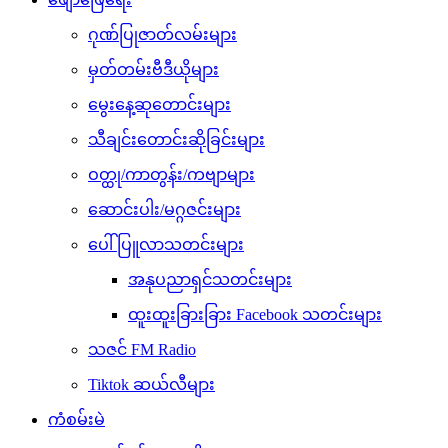
ဂုဏ်ပြုဇာတ်လမ်းများ
မှတ်တမ်းဗီဒီယိုများ
မွေးနေ့ဆုတောင်းများ
သီချင်းတောင်းဆိုခြင်းများ
ဝတ္ထု/ကာတွန်း/ကဗျာများ
ဆောင်းပါး/မဂ္ဂဇင်းများ
ပေါ်ပြူလာသတင်းများ
အနုပညာရှင်သတင်းများ
ထူးထူးခြားခြား Facebook သတင်းများ
သဇင် FM Radio
Tiktok ဆယ်လီများ
ကံစမ်းမဲ