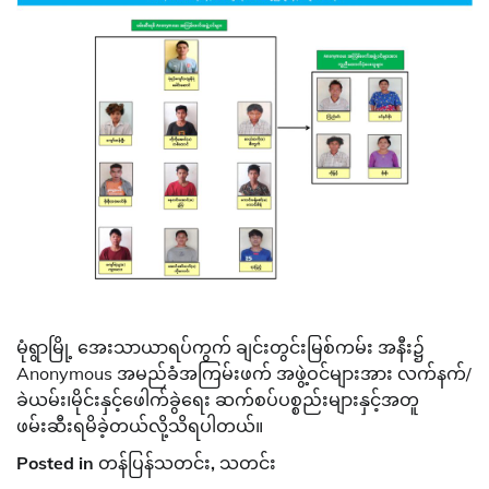
မုံရွာမြို့ အေးသာယာရပ်ကွက် ချင်းတွင်းမြစ်ကမ်း အနီး၌
Anonymous အမည်ခံအကြမ်းဖက် အဖွဲ့ဝင်များအား လက်နက်/
ခဲယမ်း၊မိုင်းနှင့်ဖေါက်ခွဲရေး ဆက်စပ်ပစ္စည်းများနှင့်အတူ
ဖမ်းဆီးရမိခဲ့တယ်လို့သိရပါတယ်။
Posted in
တန်ပြန်သတင်း
,
သတင်း