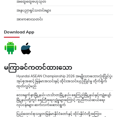
အထွေထွေဗဟုသုတ
အနုပညာရှင်သတင်းများ
အားကစားသတင်း
Download App
မကြာခင်ကတင်ထားသော
Hyundai ASEAN Championship 2026 အမျိုးသားဘောလုံးပြိုင်ပွဲ၊
အုပ်စုအဆင့် မြန်မာအသင်းနှင့် ထိုင်းအသင်းယှဉ်ပြိုင်မှု တိုက်ရိုက်
ထုတ်လွှင့်မည်
လေးမျက်နှာမြို့နယ်၊ ဟင်္သာတမြို့နယ်၊ ရေကြည်မြို့နယ်နှင့်ကျုံပျော်
မြို့နယ်တို့တွင် ရေကြီးရေလျှံမှုများကြောင့် ကူညီကယ်ဆယ်ရေး
လုပ်ငန်းများ ဆက်လက်ဆောင်ရွက်
ပြည်ထောင်စုသမ္မတမြန်မာနိုင်ငံတော်နှင့် ထိုင်းနိုင်ငံတို့အကြား