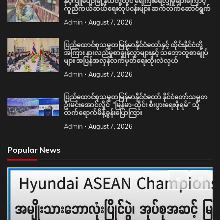
နှင့်ကျုံပျော်မြို့နယ်တို့တွင် ရေကြီးရေလျှံမှုများကြောင့်
ကူညီကယ်ဆယ်ရေးလုပ်ငန်းများ ဆက်လက်ဆောင်ရွက်
Admin
August 7, 2026
ပြည်ထောင်စုသမ္မတမြန်မာနိုင်ငံတော်နှင့် ထိုင်းနိုင်ငံတို့
အကြား နားလည်မှုစာချွန်လွှာများနှင့် သဘောတူစာချုပ်
များ အပြန်အလှန်လက်မှတ်ရေးထိုးလဲလှယ်
Admin
August 7, 2026
ပြည်ထောင်စုသမ္မတမြန်မာနိုင်ငံတော် နိုင်ငံတော်သမ္မတ
ဦးမင်းအောင်လှိုင် “မြန်မာ-ထိုင်း စီးပွားရေးဖိုရမ်” သို့
တက်ရောက်မိန့်ခွန်းပြောကြား
Admin
August 7, 2026
Popular News