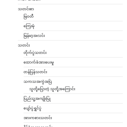
သတင်းစာ
မြဝတီ
ကြေးမုံ
မြန်မာ့အလင်း
သတင်း
တိုက်ပွဲသတင်း
ထောက်ခံအားပေးမှု
တန်ပြန်သတင်း
သကသအကွဲအပြဲ
သူတို့ပြောတဲ့ သူတို့အကြောင်း
ပြည်သူ့အကျိုးပြု
ပျော်ပွဲရွှင်ပွဲ
အားကစားသတင်း