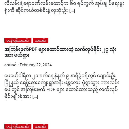
လီလမ်းနဲ့ ဧရာဝဏ်လမ်းထောင့်က ၆၀ ရပ်ကွက် အုပ်ချုပ်ရေးမှူး
ရုံးကို ဆိုင်ကယ်တစ်စီးနဲ့ လူသုံးဦး […]
တန်ပြန်သတင်း
သတင်း
အကြမ်းဖက်PDF များထောင်ထားတဲ့ လက်လုပ်မိုင်း ၂၇ လုံး
အား ဖယ်ရှား
အေးခင်
February 22, 2024
ဖေဖော်ဝါရီလ ၂၁ ရက်နေ့ နံနက် ၉ နာရီခွဲခန့်တွင် ချောင်းဦး
မြို့နယ် ရေပိုးစားကျေးရွာအနီး မန္တလေး-မုံရွာသွား ကားလမ်း
ပေါ်တွင် အကြမ်းဖက် PDF များ ထောင်ထားသည့် လက်လုပ်
မိုင်းမျိုးစုံအား […]
တန်ပြန်သတင်း
သတင်း