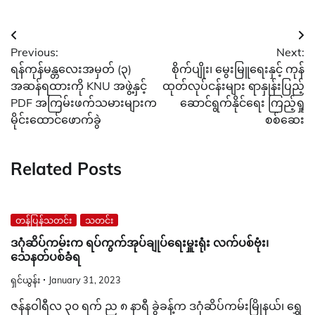
Post
Previous:
Next:
navigation
ရန်ကုန်မန္တလေးအမှတ် (၃)
စိုက်ပျိုး၊ မွေးမြူရေးနှင့် ကုန်
အဆန်ရထားကို KNU အဖွဲ့နှင့်
ထုတ်လုပ်ငန်းများ ရာနှုန်းပြည့်
PDF အကြမ်းဖက်သမားများက
ဆောင်ရွက်နိုင်ရေး ကြည့်ရှု
မိုင်းထောင်ဖောက်ခွဲ
စစ်ဆေး
Related Posts
တန်ပြန်သတင်း
သတင်း
ဒဂုံဆိပ်ကမ်းက ရပ်ကွက်အုပ်ချုပ်ရေးမှူးရုံး လက်ပစ်ဗုံး၊
သေနတ်ပစ်ခံရ
ရှင်ယွန်း
January 31, 2023
ဇန်နဝါရီလ ၃၀ ရက် ည ၈ နာရီ ခွဲခန့်က ဒဂုံဆိပ်ကမ်းမြိုနယ်၊ ရွှေ