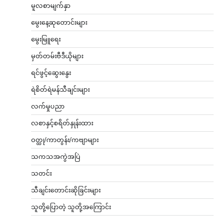
မူလစာမျက်နှာ
မွေးနေ့ဆုတောင်းများ
မွေးမြူရေး
မှတ်တမ်းဗီဒီယိုများ
ရင်ဖွင့်ဆွေးနွေး
ရဲစိတ်ရဲမန်သီချင်းများ
လက်မှုပညာ
လစာနှင့်စရိတ်နှုန်းထား
ဝတ္ထု/ကာတွန်း/ကဗျာများ
သကသအကွဲအပြဲ
သတင်း
သီချင်းတောင်းဆိုခြင်းများ
သူတို့ပြောတဲ့ သူတို့အကြောင်း