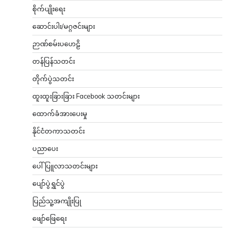
စိုက်ပျိုးရေး
ဆောင်းပါး/မဂ္ဂဇင်းများ
ဉာဏ်စမ်းပဟေဠိ
တန်ပြန်သတင်း
တိုက်ပွဲသတင်း
ထူးထူးခြားခြား Facebook သတင်းများ
ထောက်ခံအားပေးမှု
နိုင်ငံတကာသတင်း
ပညာပေး
ပေါ်ပြူလာသတင်းများ
ပျော်ပွဲရွှင်ပွဲ
ပြည်သူ့အကျိုးပြု
ဖျော်ဖြေရေး