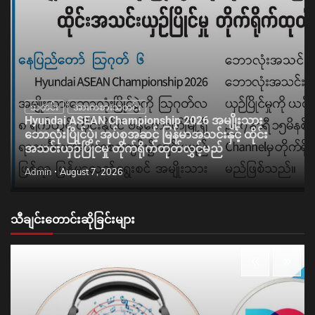
သတင်း
အားကစားသတင်း
Hyundai ASEAN Championship 2026 အမျိုးသား
ဘောလုံးပြိုင်ပွဲ၊ အုပ်စုအဆင့် မြန်မာအသင်းနှင့် ထိုင်း
အသင်းယှဉ်ပြိုင်မှု တိုက်ရိုက်ထုတ်လွှင့်မည်
Admin
August 7, 2026
သီချင်းတောင်းဆိုခြင်းများ