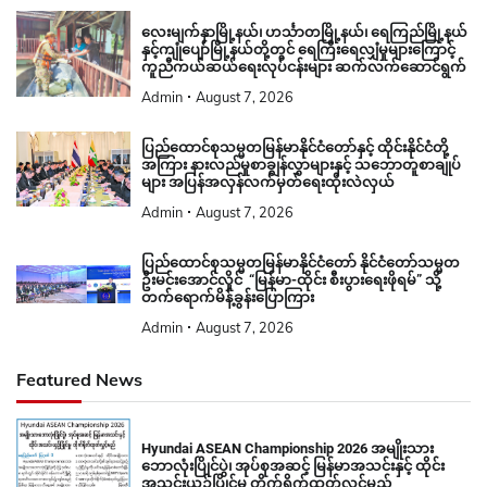
လေးမျက်နှာမြို့နယ်၊ ဟင်္သာတမြို့နယ်၊ ရေကြည်မြို့နယ်
နှင့်ကျုံပျော်မြို့နယ်တို့တွင် ရေကြီးရေလျှံမှုများကြောင့်
ကူညီကယ်ဆယ်ရေးလုပ်ငန်းများ ဆက်လက်ဆောင်ရွက်
Admin
August 7, 2026
ပြည်ထောင်စုသမ္မတမြန်မာနိုင်ငံတော်နှင့် ထိုင်းနိုင်ငံတို့
အကြား နားလည်မှုစာချွန်လွှာများနှင့် သဘောတူစာချုပ်
များ အပြန်အလှန်လက်မှတ်ရေးထိုးလဲလှယ်
Admin
August 7, 2026
ပြည်ထောင်စုသမ္မတမြန်မာနိုင်ငံတော် နိုင်ငံတော်သမ္မတ
ဦးမင်းအောင်လှိုင် “မြန်မာ-ထိုင်း စီးပွားရေးဖိုရမ်” သို့
တက်ရောက်မိန့်ခွန်းပြောကြား
Admin
August 7, 2026
Featured News
Hyundai ASEAN Championship 2026 အမျိုးသား
ဘောလုံးပြိုင်ပွဲ၊ အုပ်စုအဆင့် မြန်မာအသင်းနှင့် ထိုင်း
အသင်းယှဉ်ပြိုင်မှု တိုက်ရိုက်ထုတ်လွှင့်မည်