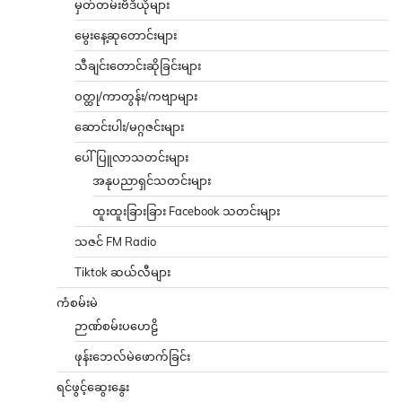
မှတ်တမ်းဗီဒီယိုများ
မွေးနေ့ဆုတောင်းများ
သီချင်းတောင်းဆိုခြင်းများ
ဝတ္ထု/ကာတွန်း/ကဗျာများ
ဆောင်းပါး/မဂ္ဂဇင်းများ
ပေါ်ပြူလာသတင်းများ
အနုပညာရှင်သတင်းများ
ထူးထူးခြားခြား Facebook သတင်းများ
သဇင် FM Radio
Tiktok ဆယ်လီများ
ကံစမ်းမဲ
ဉာဏ်စမ်းပဟေဠိ
ဖုန်းဘေလ်မဲဖောက်ခြင်း
ရင်ဖွင့်ဆွေးနွေး