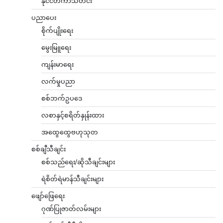
နိုင်ငံတကာသတင်း
ပညာပေး
စိုက်ပျိုးရေး
မွေးမြူရေး
ကျန်းမာရေး
လက်မှုပညာ
စစ်ဘက်ဥပဒေ
လစာနှင့်စရိတ်နှုန်းထား
အထွေထွေဗဟုသုတ
စစ်ချီသီချင်း
စစ်သည်ရေး/ဆိုသီချင်းများ
ရဲစိတ်ရဲမာန်သီချင်းများ
ဖျော်ဖြေရေး
ဂုဏ်ပြုဇာတ်လမ်းများ