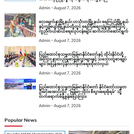
Admin
August 7, 2026
လေးမျက်နှာမြို့နယ်၊ ဟင်္သာတမြို့နယ်၊ ရေကြည်မြို့နယ်
နှင့်ကျုံပျော်မြို့နယ်တို့တွင် ရေကြီးရေလျှံမှုများကြောင့်
ကူညီကယ်ဆယ်ရေးလုပ်ငန်းများ ဆက်လက်ဆောင်ရွက်
Admin
August 7, 2026
ပြည်ထောင်စုသမ္မတမြန်မာနိုင်ငံတော်နှင့် ထိုင်းနိုင်ငံတို့
အကြား နားလည်မှုစာချွန်လွှာများနှင့် သဘောတူစာချုပ်
များ အပြန်အလှန်လက်မှတ်ရေးထိုးလဲလှယ်
Admin
August 7, 2026
ပြည်ထောင်စုသမ္မတမြန်မာနိုင်ငံတော် နိုင်ငံတော်သမ္မတ
ဦးမင်းအောင်လှိုင် “မြန်မာ-ထိုင်း စီးပွားရေးဖိုရမ်” သို့
တက်ရောက်မိန့်ခွန်းပြောကြား
Admin
August 7, 2026
Popular News