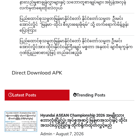
နားလည်မှုစာချွန်လွှာများနှင့် သဘောတူစာချုပ်များ အပြန်အလှန်
လက်မှတ်ရေးထိုးလဲလှယ်
ပြည်ထောင်စုသမ္မတမြန်မာနိုင်ငံတော် နိုင်ငံတော်သမ္မတ ဦးမင်း
အောင်လှိုင် “မြန်မာ-ထိုင်း စီးပွားရေးဖိုရမ်” သို့ တက်ရောက်မိန့်ခွန်း
ပြောကြား
ပြည်ထောင်စုသမ္မတမြန်မာနိုင်ငံတော် နိုင်ငံတော်သမ္မတ ဦးမင်း
အောင်လှိုင်အား ထိုင်းနိုင်ငံဝန်ကြီးချုပ် မစ္စတာ အနုထင် ချာဝီရကွန်က
ဂုဏ်ပြုညစာစားပွဲဖြင့် တည်ခင်းဧည့်ခံ
Direct Download APK
Latest Posts
Trending Posts
Hyundai ASEAN Championship 2026 အမျိုးသား
ဘောလုံးပြိုင်ပွဲ၊ အုပ်စုအဆင့် မြန်မာအသင်းနှင့် ထိုင်း
အသင်းယှဉ်ပြိုင်မှု တိုက်ရိုက်ထုတ်လွှင့်မည်
Admin
August 7, 2026