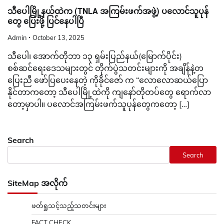
သီပေါမြို့နယ်ထဲက (TNLA အကြမ်းဖက်အဖွဲ့) ပလောင်သူပုန်
တွေ ပြေးဖို့ ပြင်နေပါပြီ
Admin
October 13, 2025
သီပေါ၊ အောက်တိုဘာ ၁၃ ရှမ်းပြည်နယ်(မြောက်ပိုင်း)
စစ်ဆင်ရေးဒေသများတွင် တိုက်ပွဲသတင်းများကို အချိန်နဲ့တ
ပြေးညီ ဖော်ပြပေးနေတဲ့ ကိုခိုင်ဇော် က “လောလောဆယ်ပြော
နိုင်တာကတော့ သီပေါမြို့ထဲကို ကျနော်တိုတပ်တွေ ရောက်လာ
တော့မှာပါ။ ပလောင်အကြမ်းဖက်သူပုန်တွေကတော့ […]
Search
Search
SiteMap အလိုက်
ဖတ်ရှုသင့်သည့်သတင်းများ
FACT CHECK