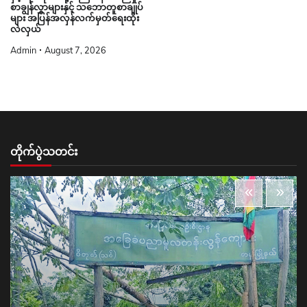
စာချွန်လွှာများနှင့် သဘောတူစာချုပ်
များ အပြန်အလှန်လက်မှတ်ရေးထိုး
လဲလှယ်
Admin
August 7, 2026
တိုက်ပွဲသတင်း