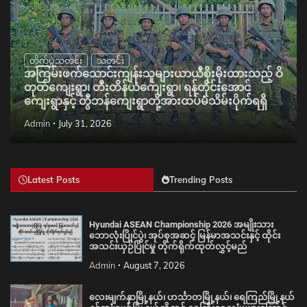
တိုက်ပွဲသတင်း
သတင်း
အကြမ်းဖက်သောင်းကျန်းသူများယာယီစိုးမိုးထားသည့် ဝိ
တုတ်ကျေးရွာ၊ တီးတိန်ယံကျေးရွာ၊ ရန်တိုင်းအောင်
ကျေးရွာနှင့် တွီဘန်ကျေးရွာတို့အားထပ်မံသိမ်းပိုက်ရရှိ
Admin
July 31, 2026
Latest Posts
Trending Posts
Hyundai ASEAN Championship 2026 အမျိုးသား
ဘောလုံးပြိုင်ပွဲ၊ အုပ်စုအဆင့် မြန်မာအသင်းနှင့် ထိုင်း
အသင်းယှဉ်ပြိုင်မှု တိုက်ရိုက်ထုတ်လွှင့်မည်
Admin
August 7, 2026
လေးမျက်နှာမြို့နယ်၊ ဟင်္သာတမြို့နယ်၊ ရေကြည်မြို့နယ်