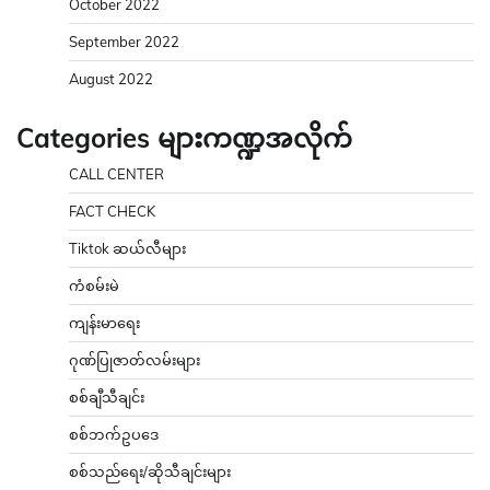
October 2022
September 2022
August 2022
Categories များကဏ္ဍအလိုက်
CALL CENTER
FACT CHECK
Tiktok ဆယ်လီများ
ကံစမ်းမဲ
ကျန်းမာရေး
ဂုဏ်ပြုဇာတ်လမ်းများ
စစ်ချီသီချင်း
စစ်ဘက်ဥပဒေ
စစ်သည်ရေး/ဆိုသီချင်းများ