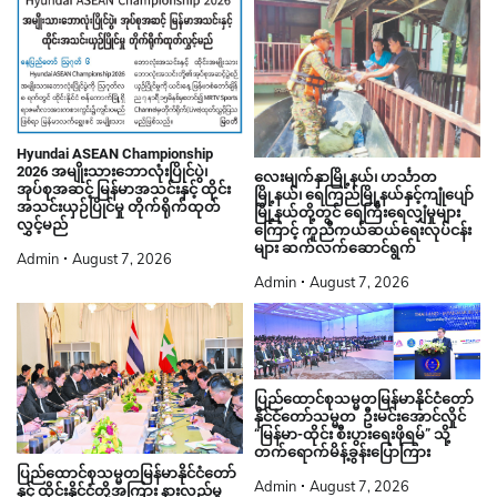
Hyundai ASEAN Championship
2026 အမျိုးသားဘောလုံးပြိုင်ပွဲ၊
လေးမျက်နှာမြို့နယ်၊ ဟင်္သာတ
အုပ်စုအဆင့် မြန်မာအသင်းနှင့် ထိုင်း
မြို့နယ်၊ ရေကြည်မြို့နယ်နှင့်ကျုံပျော်
အသင်းယှဉ်ပြိုင်မှု တိုက်ရိုက်ထုတ်
မြို့နယ်တို့တွင် ရေကြီးရေလျှံမှုများ
လွှင့်မည်
ကြောင့် ကူညီကယ်ဆယ်ရေးလုပ်ငန်း
များ ဆက်လက်ဆောင်ရွက်
Admin
August 7, 2026
Admin
August 7, 2026
ပြည်ထောင်စုသမ္မတမြန်မာနိုင်ငံတော်
နိုင်ငံတော်သမ္မတ ဦးမင်းအောင်လှိုင်
“မြန်မာ-ထိုင်း စီးပွားရေးဖိုရမ်” သို့
တက်ရောက်မိန့်ခွန်းပြောကြား
ပြည်ထောင်စုသမ္မတမြန်မာနိုင်ငံတော်
Admin
August 7, 2026
နှင့် ထိုင်းနိုင်ငံတို့အကြား နားလည်မှု