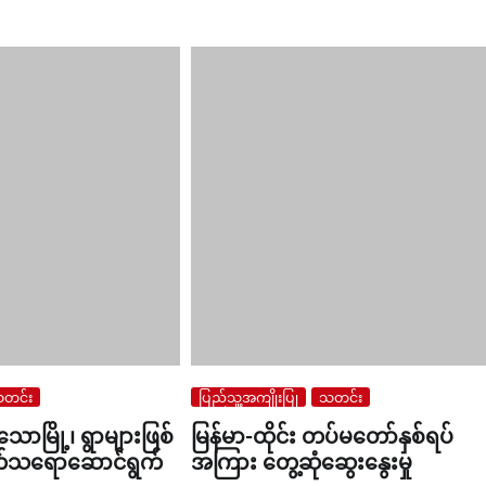
တင်း
ပြည်သူ့အကျိုးပြု
သတင်း
ာမြို့၊ ရွာများဖြစ်
မြန်မာ-ထိုင်း တပ်မတော်နှစ်ရပ်
သရောဆောင်ရွက်
အကြား တွေ့ဆုံဆွေးနွေးမှု