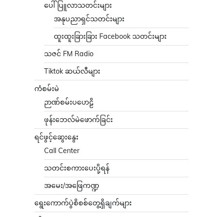
ပေါ်ပြူလာသတင်းများ
အနုပညာရှင်သတင်းများ
ထူးထူးခြားခြား Facebook သတင်းများ
သဇင် FM Radio
Tiktok ဆယ်လီများ
ကံစမ်းမဲ
ဉာဏ်စမ်းပဟေဠိ
ဖုန်းဘေလ်မဲဖောက်ခြင်း
ရင်ဖွင့်ဆွေးနွေး
Call Center
သတင်းစကားပေးပို့ရန်
အမေး/အဖြေကဏ္ဍ
ရွေးကောက်ပွဲစိစစ်တွေ့ရှိချက်များ