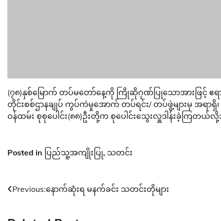
(၇၈)နှစ်မြောက် တပ်မတော်နေ့ကို ကြိုဆိုဂုဏ်ပြုသောအားဖြင့် ဧရ
တိုင်းစစ်ဌာနချုပ် ကွပ်ကဲမှုအောက် တပ်ရင်း/ တပ်ဖွဲ့များမှ အရာရှိ၊ စ
ဝန်ထမ်း စုစုပေါင်း(၈၈)ဦးတို့က စုပေါင်းသွေးလှူဒါန်းခဲ့ကြတယ်လ
Posted in
ပြည်သူ့အကျိုးပြု
,
သတင်း
Post
Previous:
နောက်ဆုံးရ မနက်ခင်း သတင်းတိုများ
navigation