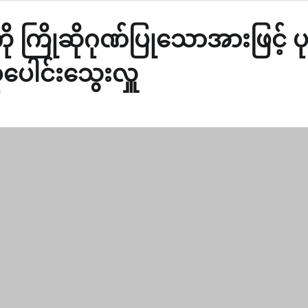
ု ကြိုဆိုဂုဏ်ပြုသောအားဖြင့် ပ
စုပေါင်းသွေးလှူ