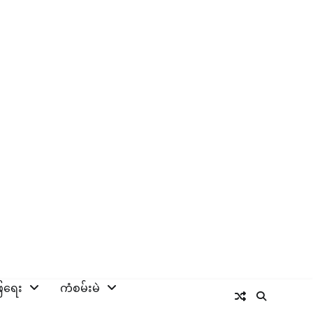
ြေရေး
ကံစမ်းမဲ