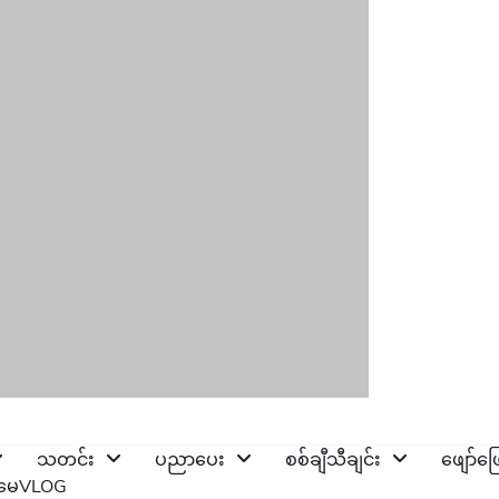
သတင်း
ပညာပေး
စစ်ချီသီချင်း
ဖျော်ဖ
ိုမေVLOG