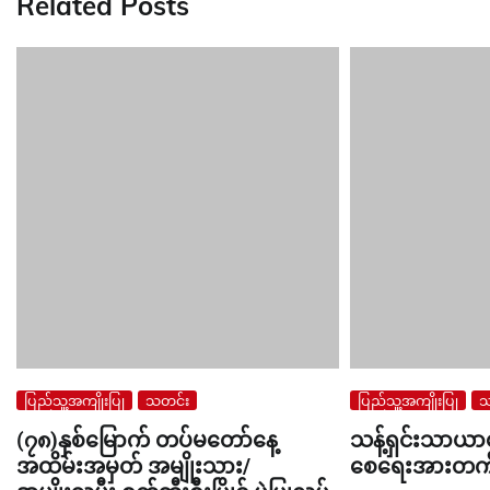
Related Posts
ပြည်သူ့အကျိုးပြု
သတင်း
ပြည်သူ့အကျိုးပြု
သ
(၇၈)နှစ်မြောက် တပ်မတော်နေ့
သန့်ရှင်းသာယာသေ
အထိမ်းအမှတ် အမျိုးသား/
စေရေးအားတက်