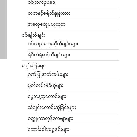
စစ်ဘက်ဥပဒေ
လစာနှင့်စရိတ်နှုန်းထား
အထွေထွေဗဟုသုတ
စစ်ချီသီချင်း
စစ်သည်ရေး/ဆိုသီချင်းများ
ရဲစိတ်ရဲမာန်သီချင်းများ
ဖျော်ဖြေရေး
ဂုဏ်ပြုဇာတ်လမ်းများ
မှတ်တမ်းဗီဒီယိုများ
မွေးနေ့ဆုတောင်းများ
သီချင်းတောင်းဆိုခြင်းများ
ဝတ္ထု/ကာတွန်း/ကဗျာများ
ဆောင်းပါး/မဂ္ဂဇင်းများ