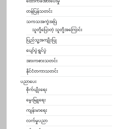
ထောက်ခံအားပေးမှု
တန်ပြန်သတင်း
သကသအကွဲအပြဲ
သူတို့ပြောတဲ့ သူတို့အကြောင်း
ပြည်သူ့အကျိုးပြု
ပျော်ပွဲရွှင်ပွဲ
အားကစားသတင်း
နိုင်ငံတကာသတင်း
ပညာပေး
စိုက်ပျိုးရေး
မွေးမြူရေး
ကျန်းမာရေး
လက်မှုပညာ