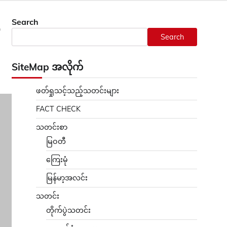
Search
ု
Search
SiteMap အလိုက်
ဖတ်ရှုသင့်သည့်သတင်းများ
FACT CHECK
သတင်းစာ
မြဝတီ
ကြေးမုံ
မြန်မာ့အလင်း
သတင်း
တိုက်ပွဲသတင်း