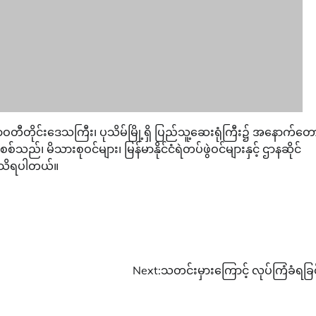
ာဝတီတိုင်းဒေသကြီး၊ ပုသိမ်မြို့ရှိ ပြည်သူ့ဆေးရုံကြီး၌ အနောက်တေ
စ်သည်၊ မိသားစုဝင်များ၊ မြန်မာနိုင်ငံရဲတပ်ဖွဲဝင်များနှင့် ဌာနဆိုင်
ို့သိရပါတယ်။
Next:
သတင်းမှားကြောင့် လုပ်ကြံခံရခြင