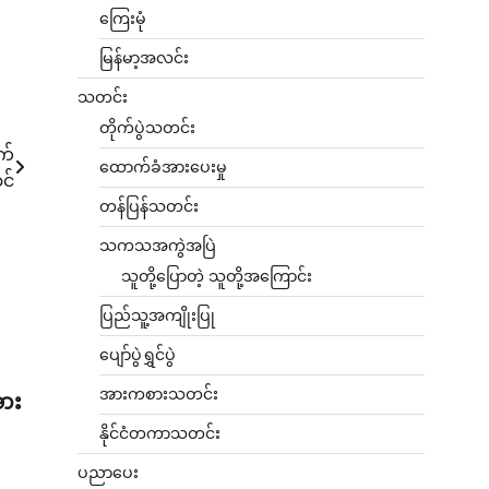
ကြေးမုံ
မြန်မာ့အလင်း
သတင်း
တိုက်ပွဲသတင်း
က်
ထောက်ခံအားပေးမှု
င်
တန်ပြန်သတင်း
သကသအကွဲအပြဲ
သူတို့ပြောတဲ့ သူတို့အကြောင်း
ပြည်သူ့အကျိုးပြု
ပျော်ပွဲရွှင်ပွဲ
အားကစားသတင်း
ား
နိုင်ငံတကာသတင်း
ပညာပေး