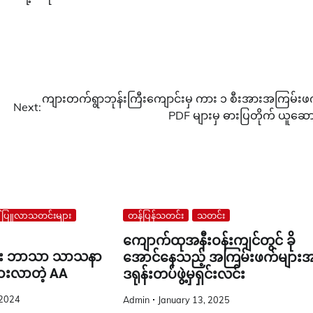
ကျားတက်ရွာဘုန်းကြီးကျောင်းမှ ကား ၁ စီးအားအကြမ်းဖ
Next:
PDF များမှ ဓားပြတိုက် ယူဆော
်ပြူလာသတင်းများ
တန်ပြန်သတင်း
သတင်း
ကျောက်ထုအနီးဝန်းကျင်တွင် ခို
်း ဘာသာ သာသနာ
အောင်နေသည့် အကြမ်းဖက်များအ
ကားလာတဲ့ AA
ဒရုန်းတပ်ဖွဲ့မှရှင်းလင်း
 2024
Admin
January 13, 2025