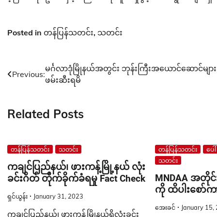
Posted in
တန်ပြန်သတင်း
,
သတင်း
Post
မင်္ဂလာဒုံမြိုနယ်အတွင်း ဘုန်းကြီးအယောင်ဆောင်များ
Previous:
ဖမ်းဆီးရမိ
navigation
Related Posts
တန်ပြန်သတင်း
သတင်း
တန်ပြန်သတင်း
ပေါ
သတင်း
ကချင်ပြည်နယ်၊ ဖားကန့်မြို့နယ် လုံး
MNDAA အတိုင
ခင်းဂိတ် တိုက်ခိုက်ခံရမှု Fact Check
ကို ထိပါးစော်
ရှင်ယွန်း
January 31, 2023
အေးခင်
January 15,
ကချင်ပြည်နယ်၊ ဖားကန့်မြိုနယ်ရှိလုံးခင်း