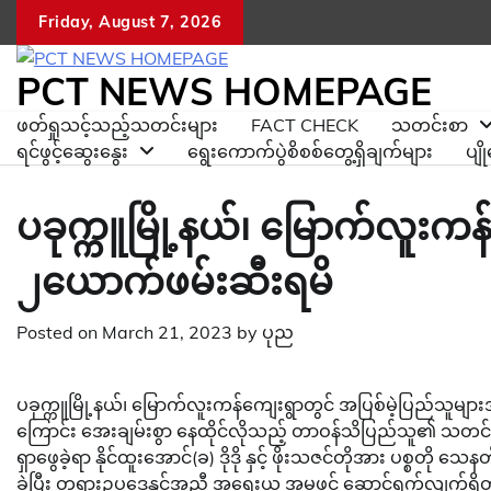
Skip
Friday, August 7, 2026
to
content
PCT NEWS HOMEPAGE
ဖတ်ရှုသင့်သည့်သတင်းများ
FACT CHECK
သတင်းစာ
ရင်ဖွင့်ဆွေးနွေး
ရွေးကောက်ပွဲစိစစ်တွေ့ရှိချက်များ
ပျ
ပခုက္ကူမြို့နယ်၊ မြောက်လူး
၂ယောက်ဖမ်းဆီးရမိ
Posted on
March 21, 2023
by
ပုည
ပခုက္ကူမြို့နယ်၊ မြောက်လူးကန်ကျေးရွာတွင် အပြစ်မဲ့ပြည်သူမ
ကြောင်း အေးချမ်းစွာ နေထိုင်လိုသည့် တာဝန်သိပြည်သူ၏ သတင်းပ
ရှာဖွေခဲ့ရာ နိုင်ထူးအောင်(ခ) ဒိုဒို နှင့် ဖိုးသဇင်တိုအား ပစ္စတို
ခဲ့ပြီး တရားဥပဒေနှင့်အညီ အရေးယူ အမှုဖွင့် ဆောင်ရွက်လျက်ရ