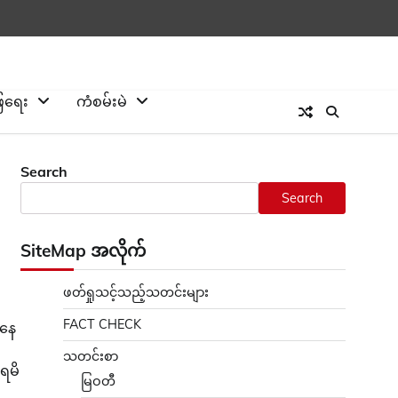
ြေရေး
ကံစမ်းမဲ
Search
Search
SiteMap အလိုက်
ဖတ်ရှုသင့်သည့်သတင်းများ
FACT CHECK
းနေ
သတင်းစာ
းရမိ
မြဝတီ