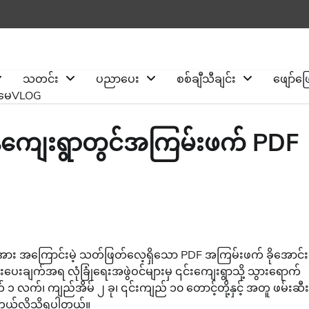
သတင်း
ပညာပေး
စစ်ချီသီချင်း
ဖျော်ဖ
ိုမေVLOG
ကန်ကျေးရွာတွင်အကြမ်းဖက် PDF
ျားအား အကြောင်းမဲ့ သတ်ဖြတ်လေ့ရှိသော PDF အကြမ်းဖက် ခိုအောင်
ေးချက်အရ လုံခြုံရေးအဖွဲဝင်များမှ ၎င်းကျေးရွာသို့ သွားရောက်
 သေနတ် ၁ လက်၊ ကျည်အိမ် ၂ ခု၊ ၎င်းကျည် ၁၀ တောင့်တို့နှင့် အတူ ဖမ်းဆီ
ှိတယ်လို့သိရပါတယ်။