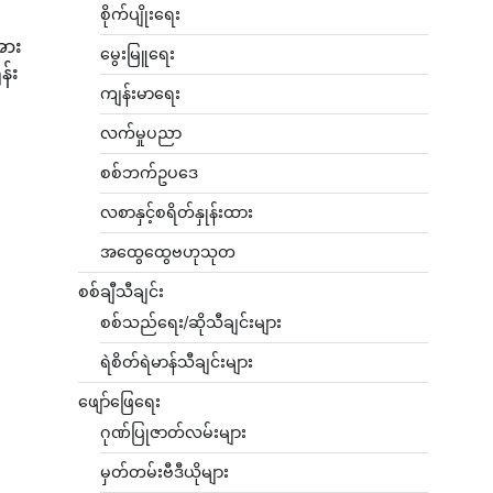
စိုက်ပျိုးရေး
အား
မွေးမြူရေး
န်း
ကျန်းမာရေး
လက်မှုပညာ
စစ်ဘက်ဥပဒေ
လစာနှင့်စရိတ်နှုန်းထား
အထွေထွေဗဟုသုတ
စစ်ချီသီချင်း
စစ်သည်ရေး/ဆိုသီချင်းများ
ရဲစိတ်ရဲမာန်သီချင်းများ
ဖျော်ဖြေရေး
ဂုဏ်ပြုဇာတ်လမ်းများ
မှတ်တမ်းဗီဒီယိုများ