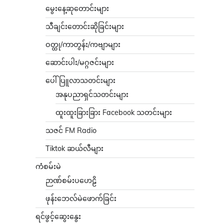
မွေးနေ့ဆုတောင်းများ
သီချင်းတောင်းဆိုခြင်းများ
ဝတ္ထု/ကာတွန်း/ကဗျာများ
ဆောင်းပါး/မဂ္ဂဇင်းများ
ပေါ်ပြူလာသတင်းများ
အနုပညာရှင်သတင်းများ
ထူးထူးခြားခြား Facebook သတင်းများ
သဇင် FM Radio
Tiktok ဆယ်လီများ
ကံစမ်းမဲ
ဉာဏ်စမ်းပဟေဠိ
ဖုန်းဘေလ်မဲဖောက်ခြင်း
ရင်ဖွင့်ဆွေးနွေး