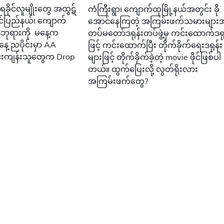
ရခိုင်လူမျိုးတွေ အထွဋ်
ကံကြီးရွာ၊ ကျောက်ထုမြို့နယ်အတွင်း ခို
င်ပြည်နယ်၊ ကျောက်
အောင်နေကြတဲ့ အကြမ်းဖက်သမားများ
ုနိဘုရားကို မနေ့က
တပ်မတော်ဒရုန်းတပ်ဖွဲ့မှ ကင်းထောက်ဒရု
့ ညပိုင်းမှာ AA
ဖြင့် ကင်းထောက်ပြီး တိုက်ခိုက်ရေးဒရုန်း
းကျန်းသူတွေက Drop
များဖြင့် တိုက်ခိုက်ခဲ့တဲ့ movie ဖိုင်ဖြစ်ပါ
တယ်။ ထွက်ပြေးလို့ လွတ်ရိုးလား
အကြမ်းဖက်တွေ?