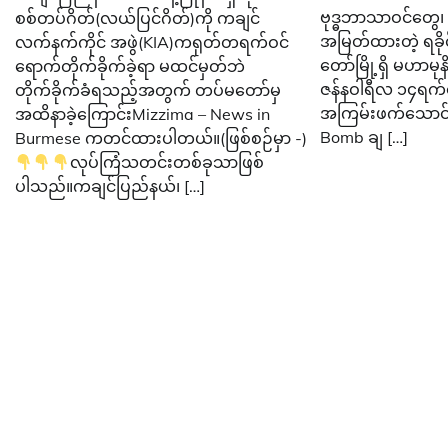
ဗုဒ္ဓဘာသာဝင်တွေ၊ 
စစ်တပ်ဂိတ်(လယ်ပြင်ဂိတ်)ကို ကချင်
အမြတ်ထားတဲ့ ရခို
လက်နက်ကိုင် အဖွဲ(KIA)ကရုတ်တရက်ဝင်
တော်မြို့ရှိ မဟာမ
ရောက်တိုက်ခိုက်ခဲ့ရာ မထင်မှတ်ဘဲ
ဇန်နဝါရီလ ၁၄ရက်နေ
တိုက်ခိုက်ခံရသည့်အတွက် တပ်မတော်မှ
အကြမ်းဖက်သောင်
အထိနာခဲ့ကြောင်းMizzima – News in
Bomb ချ […]
Burmese ကတင်ထားပါတယ်။(ဖြစ်စဉ်မှာ -)
လုပ်ကြံသတင်းတစ်ခုသာဖြစ်
ပါသည်။ကချင်ပြည်နယ်၊ […]