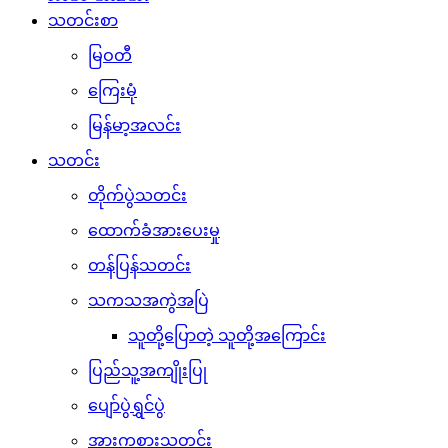
သတင်းစာ
မြဝတီ
ကြေးမုံ
မြန်မာ့အလင်း
သတင်း
တိုက်ပွဲသတင်း
ထောက်ခံအားပေးမှု
တန်ပြန်သတင်း
သကသအကွဲအပြဲ
သူတို့ပြောတဲ့ သူတို့အကြောင်း
ပြည်သူ့အကျိုးပြု
ပျော်ပွဲရွှင်ပွဲ
အားကစားသတင်း