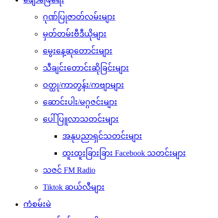
ဂုဏ်ပြုဇာတ်လမ်းများ
မှတ်တမ်းဗီဒီယိုများ
မွေးနေ့ဆုတောင်းများ
သီချင်းတောင်းဆိုခြင်းများ
ဝတ္ထု/ကာတွန်း/ကဗျာများ
ဆောင်းပါး/မဂ္ဂဇင်းများ
ပေါ်ပြူလာသတင်းများ
အနုပညာရှင်သတင်းများ
ထူးထူးခြားခြား Facebook သတင်းများ
သဇင် FM Radio
Tiktok ဆယ်လီများ
ကံစမ်းမဲ