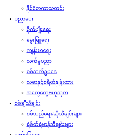
နိုင်ငံတကာသတင်း
ပညာပေး
စိုက်ပျိုးရေး
မွေးမြူရေး
ကျန်းမာရေး
လက်မှုပညာ
စစ်ဘက်ဥပဒေ
လစာနှင့်စရိတ်နှုန်းထား
အထွေထွေဗဟုသုတ
စစ်ချီသီချင်း
စစ်သည်ရေး/ဆိုသီချင်းများ
ရဲစိတ်ရဲမာန်သီချင်းများ
ဖျော်ဖြေရေး