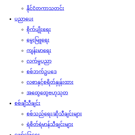
နိုင်ငံတကာသတင်း
ပညာပေး
စိုက်ပျိုးရေး
မွေးမြူရေး
ကျန်းမာရေး
လက်မှုပညာ
စစ်ဘက်ဥပဒေ
လစာနှင့်စရိတ်နှုန်းထား
အထွေထွေဗဟုသုတ
စစ်ချီသီချင်း
စစ်သည်ရေး/ဆိုသီချင်းများ
ရဲစိတ်ရဲမာန်သီချင်းများ
ဖျော်ဖြေရေး