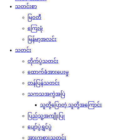
သတင်းစာ
မြဝတီ
ကြေးမုံ
မြန်မာ့အလင်း
သတင်း
တိုက်ပွဲသတင်း
ထောက်ခံအားပေးမှု
တန်ပြန်သတင်း
သကသအကွဲအပြဲ
သူတို့ပြောတဲ့ သူတို့အကြောင်း
ပြည်သူ့အကျိုးပြု
ပျော်ပွဲရွှင်ပွဲ
အားကစားသတင်း