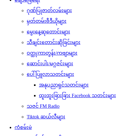
ဂုဏ်ပြုဇာတ်လမ်းများ
မှတ်တမ်းဗီဒီယိုများ
မွေးနေ့ဆုတောင်းများ
သီချင်းတောင်းဆိုခြင်းများ
ဝတ္ထု/ကာတွန်း/ကဗျာများ
ဆောင်းပါး/မဂ္ဂဇင်းများ
ပေါ်ပြူလာသတင်းများ
အနုပညာရှင်သတင်းများ
ထူးထူးခြားခြား Facebook သတင်းများ
သဇင် FM Radio
Tiktok ဆယ်လီများ
ကံစမ်းမဲ