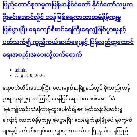
ပြည်ထောင်စုသမ္မတမြန်မာနိုင်ငံတော် နိုင်ငံတော်သမ္မတ
ဦးမင်းအောင်လှိုင် ငဝန်မြစ်ရေကာတာတမံနိမ့်ကျမှု
ဖြစ်ပွားပြီး ရေကျော်စီးဝင်ရေကြီးရေလျှံဖြစ်ပွားမှုနှင့်
ပတ်သက်၍ ကူညီကယ်ဆယ်ရေးနှင့် ပြန်လည်ထူထောင်
ရေးအစည်းအဝေးသို့တက်ရောက်
admin
August 9, 2026
ဧရာဝတီတိုင်းဒေသကြီး၊ လေးမျက်နှာမြို့နယ်တွင် မိုးသည်းထန်
စွာရွာသွန်းမှုများကြောင့် ငဝန်မြစ်ရေကာတာ၏အောက်ခံ
မြစ်ကျိုးအင်းသဲကြောမှထူးပေါက်၍ ရေဖြတ်သန်းစီးဆင်းမှု
ကြောင့် တာတမံနိမ့်ကျမှုဖြစ်ပွားပြီး လေးမျက်နှာမြို့ပေါ်ရပ်ကွက်
များနှင့် ပတ်ဝန်းကျင်ကျေးရွာများ၊ ဟင်္သာတမြို့နယ်၊ ရေကြည်