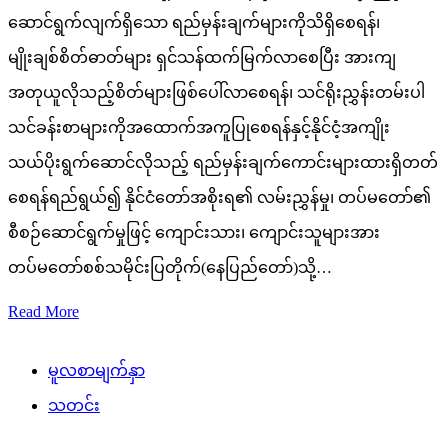
ဆောင်ရွက်လျက်ရှိသော ရည်မှန်းချက်များကိုသိရှိစေရန်၊
မျိုးချစ်စိတ်ဓာတ်များ ရှင်သန်ထက်မြက်လာစေပြီး အားကျ
အတုယူလိုသည့်စိတ်များဖြစ်ပေါ်လာစေရန်၊ သင်ရိုးညွှန်းတမ်းပါ
သင်ခန်းစာများကိုအထောက်အကူပြုစေရန်နှင့်နိုင်ငံ့အကျိုး
သယ်ပိုးရွက်ဆောင်လိုသည့် ရည်မှန်းချက်ကောင်းများထားရှိတတ်
စေရန်ရည်ရွယ်၍ နိုင်ငံတော်အစိုးရ၏ လမ်းညွှန်မှု၊ တပ်မတော်၏
စီစဉ်ဆောင်ရွက်မှုဖြင့် ကျောင်းသား၊ ကျောင်းသူများအား
တပ်မတော်စစ်သမိုင်းပြတိုက်(နေပြည်တော်)သို့…
Read More
မူလစာမျက်နှာ
သတင်း