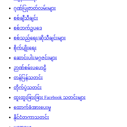
ဂုဏ်ပြုဇာတ်လမ်းများ
စစ်ချီသီချင်း
စစ်ဘက်ဥပဒေ
စစ်သည်ရေး/ဆိုသီချင်းများ
စိုက်ပျိုးရေး
ဆောင်းပါး/မဂ္ဂဇင်းများ
ဉာဏ်စမ်းပဟေဠိ
တန်ပြန်သတင်း
တိုက်ပွဲသတင်း
ထူးထူးခြားခြား Facebook သတင်းများ
ထောက်ခံအားပေးမှု
နိုင်ငံတကာသတင်း