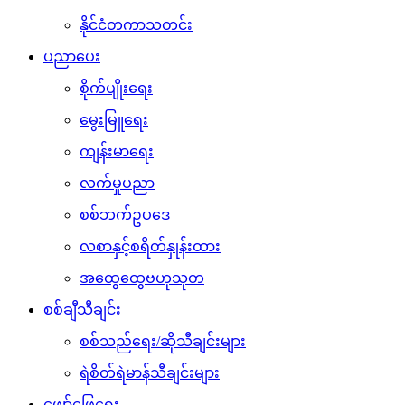
နိုင်ငံတကာသတင်း
ပညာပေး
စိုက်ပျိုးရေး
မွေးမြူရေး
ကျန်းမာရေး
လက်မှုပညာ
စစ်ဘက်ဥပဒေ
လစာနှင့်စရိတ်နှုန်းထား
အထွေထွေဗဟုသုတ
စစ်ချီသီချင်း
စစ်သည်ရေး/ဆိုသီချင်းများ
ရဲစိတ်ရဲမာန်သီချင်းများ
ဖျော်ဖြေရေး