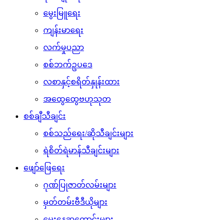
မွေးမြူရေး
ကျန်းမာရေး
လက်မှုပညာ
စစ်ဘက်ဥပဒေ
လစာနှင့်စရိတ်နှုန်းထား
အထွေထွေဗဟုသုတ
စစ်ချီသီချင်း
စစ်သည်ရေး/ဆိုသီချင်းများ
ရဲစိတ်ရဲမာန်သီချင်းများ
ဖျော်ဖြေရေး
ဂုဏ်ပြုဇာတ်လမ်းများ
မှတ်တမ်းဗီဒီယိုများ
မွေးနေ့ဆုတောင်းများ