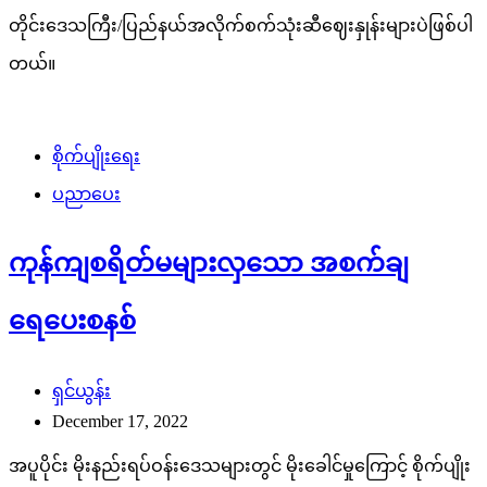
တိုင်းဒေသကြီး/ပြည်နယ်အလိုက်စက်သုံးဆီဈေးနှုန်းများပဲဖြစ်ပါ
တယ်။
စိုက်ပျိုးရေး
ပညာပေး
ကုန်ကျစရိတ်မများလှသော အစက်ချ
ရေပေးစနစ်
ရှင်ယွန်း
December 17, 2022
အပူပိုင်း မိုးနည်းရပ်ဝန်းဒေသများတွင် မိုးခေါင်မှုကြောင့် စိုက်ပျိုး