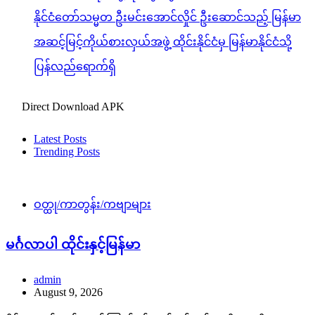
နိုင်ငံတော်သမ္မတ ဦးမင်းအောင်လှိုင် ဦးဆောင်သည့် မြန်မာ
အဆင့်မြင့်ကိုယ်စားလှယ်အဖွဲ့ ထိုင်းနိုင်ငံမှ မြန်မာနိုင်ငံသို့
ပြန်လည်ရောက်ရှိ
Direct Download APK
Latest Posts
Trending Posts
ဝတ္ထု/ကာတွန်း/ကဗျာများ
မင်္ဂလာပါ ထိုင်းနှင့်မြန်မာ
admin
August 9, 2026