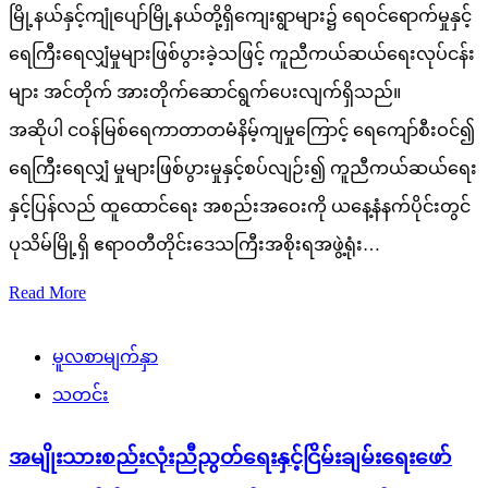
မြို့နယ်နှင့်ကျုံပျော်မြို့နယ်တို့ရှိကျေးရွာများ၌ ရေဝင်ရောက်မှုနှင့်
ရေကြီးရေလျှံမှုများဖြစ်ပွားခဲ့သဖြင့် ကူညီကယ်ဆယ်ရေးလုပ်ငန်း
များ အင်တိုက် အားတိုက်ဆောင်ရွက်ပေးလျက်ရှိသည်။
အဆိုပါ ငဝန်မြစ်ရေကာတာတမံနိမ့်ကျမှုကြောင့် ရေကျော်စီးဝင်၍
ရေကြီးရေလျှံ မှုများဖြစ်ပွားမှုနှင့်စပ်လျဉ်း၍ ကူညီကယ်ဆယ်ရေး
နှင့်ပြန်လည် ထူထောင်ရေး အစည်းအဝေးကို ယနေ့နံနက်ပိုင်းတွင်
ပုသိမ်မြို့ရှိ ဧရာဝတီတိုင်းဒေသကြီးအစိုးရအဖွဲ့ရုံး…
Read More
မူလစာမျက်နှာ
သတင်း
အမျိုးသားစည်းလုံးညီညွတ်ရေးနှင့်ငြိမ်းချမ်းရေးဖော်