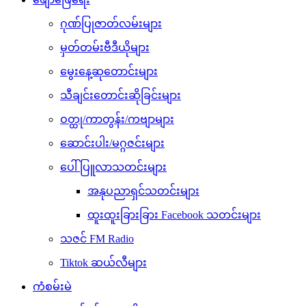
ဂုဏ်ပြုဇာတ်လမ်းများ
မှတ်တမ်းဗီဒီယိုများ
မွေးနေ့ဆုတောင်းများ
သီချင်းတောင်းဆိုခြင်းများ
ဝတ္ထု/ကာတွန်း/ကဗျာများ
ဆောင်းပါး/မဂ္ဂဇင်းများ
ပေါ်ပြူလာသတင်းများ
အနုပညာရှင်သတင်းများ
ထူးထူးခြားခြား Facebook သတင်းများ
သဇင် FM Radio
Tiktok ဆယ်လီများ
ကံစမ်းမဲ