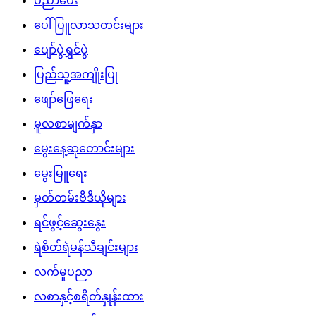
ပညာပေး
ပေါ်ပြူလာသတင်းများ
ပျော်ပွဲရွှင်ပွဲ
ပြည်သူ့အကျိုးပြု
ဖျော်ဖြေရေး
မူလစာမျက်နှာ
မွေးနေ့ဆုတောင်းများ
မွေးမြူရေး
မှတ်တမ်းဗီဒီယိုများ
ရင်ဖွင့်ဆွေးနွေး
ရဲစိတ်ရဲမန်သီချင်းများ
လက်မှုပညာ
လစာနှင့်စရိတ်နှုန်းထား