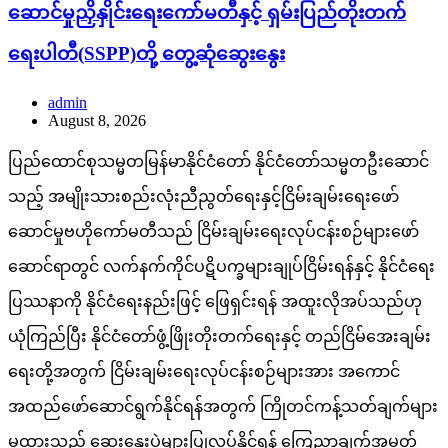
ဆောင်မှုညှိနှိုင်းရေးကော်မတီနှင့် ရှမ်းပြည်တိုးတက်
ရေးပါတီ(SSPP)တို့ တွေ့ဆုံဆွေးနွေး
admin
August 8, 2026
ပြည်ထောင်စုသမ္မတမြန်မာနိုင်ငံတော် နိုင်ငံတော်သမ္မတဦးဆောင်
သည့် အမျိုးသားစည်းလုံးညီညွတ်ရေးနှင့်ငြိမ်းချမ်းရေးဖော်
ဆောင်မှုဗဟိုကော်မတီသည် ငြိမ်းချမ်းရေးလုပ်ငန်းစဉ်များဖော်
ဆောင်ရာတွင် လက်နက်ကိုင်ပဋိပက္ခများချုပ်ငြိမ်းရန်နှင့် နိုင်ငံရေး
ပြဿနာကို နိုင်ငံရေးနည်းဖြင့် ဖြေရှင်းရန် အထူးလိုအပ်သည်ဟု
ယုံကြည်ပြီး နိုင်ငံတော်ဖွံ့ဖြိုးတိုးတက်ရေးနှင့် တည်ငြိမ်အေးချမ်း
ရေးတို့အတွက် ငြိမ်းချမ်းရေးလုပ်ငန်းစဉ်များအား အကောင်
အထည်ဖော်ဆောင်ရွက်နိုင်ရန်အတွက် ကြိုတင်ကန့်သတ်ချက်များ
မထားသည့် ဆွေးနွေးပွဲများပြုလုပ်နိုင်ရန် ကြေညာချက်အမှတ်