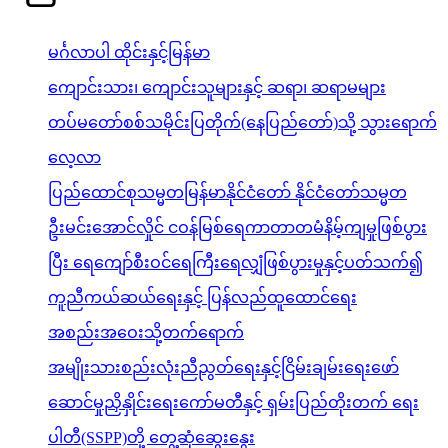
မင်္ဂလာပါ ထိုင်းနှင့်မြန်မာ
ကျောင်းသား၊ ကျောင်းသူများနှင့် ဆရာ၊ ဆရာမများ
တပ်မတော်စစ်သမိုင်းပြတိုက်(နေပြည်တော်)သို့ သွားရောက်
လေ့လာ
ပြည်ထောင်စုသမ္မတမြန်မာနိုင်ငံတော် နိုင်ငံတော်သမ္မတ
ဦးမင်းအောင်လှိုင် ငဝန်မြစ်ရေကာတာတမံနိမ့်ကျမှုဖြစ်ပွား
ပြီး ရေကျော်စီးဝင်ရေကြီးရေလျှံဖြစ်ပွားမှုနှင့်ပတ်သက်၍
ကူညီကယ်ဆယ်ရေးနှင့် ပြန်လည်ထူထောင်ရေး
အစည်းအဝေးသို့တက်ရောက်
အမျိုးသားစည်းလုံးညီညွတ်ရေးနှင့်ငြိမ်းချမ်းရေးဖော်
ဆောင်မှုညှိနှိုင်းရေးကော်မတီနှင့် ရှမ်းပြည်တိုးတက် ရေး
ပါတီ(SSPP)တို့ တွေ့ဆုံဆွေးနွေး