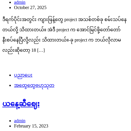
admin
October 27, 2025
ဒီရက်ပိုင်းအတွင်း ကျားဖြန့်တွေ project အသစ်တစ်ခု စမ်းသပ်နေ
တယ်လို့ သိထားတယ်။ အဲဒီ project က အောင်မြင်ဖို့တော်တော်
နီးစပ်နေပြီလို့လည်း သိထားတယ်။-ခု project က ဘယ်လိုလာမ
လည်းဆိုတော့ 18 […]
ပညာပေး
အထွေထွေဗဟုသုတ
ယနေ့ဆီဈေး
admin
February 15, 2023