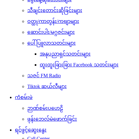
သီချင်းတောင်းဆိုခြင်းများ
ဝတ္ထု/ကာတွန်း/ကဗျာများ
ဆောင်းပါး/မဂ္ဂဇင်းများ
ပေါ်ပြူလာသတင်းများ
အနုပညာရှင်သတင်းများ
ထူးထူးခြားခြား Facebook သတင်းများ
သဇင် FM Radio
Tiktok ဆယ်လီများ
ကံစမ်းမဲ
ဉာဏ်စမ်းပဟေဠိ
ဖုန်းဘေလ်မဲဖောက်ခြင်း
ရင်ဖွင့်ဆွေးနွေး
Call Center