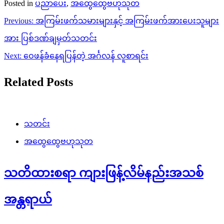
Posted in
ပညာပေး
,
အထွေထွေဗဟုသုတ
Post
Previous:
အကြမ်းဖက်သမားများနှင့် အကြမ်းဖက်အားပေးသူများ
navigation
အား ပြစ်ဒဏ်ချမှတ်သတင်း
Next:
ဝေဖန်ခံ​နေရပြန်တဲ့ အင်္ဂလန် လူစာရင်း
Related Posts
သတင်း
အထွေထွေဗဟုသုတ
သတိထားစရာ ကျားဖြန့်လိမ်နည်းအသစ်
အန္တရာယ်