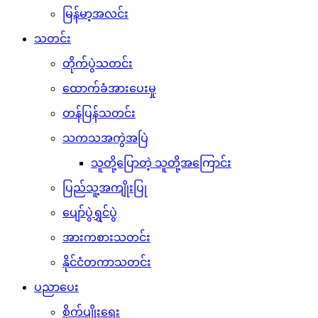
မြန်မာ့အလင်း
သတင်း
တိုက်ပွဲသတင်း
ထောက်ခံအားပေးမှု
တန်ပြန်သတင်း
သကသအကွဲအပြဲ
သူတို့ပြောတဲ့ သူတို့အကြောင်း
ပြည်သူ့အကျိုးပြု
ပျော်ပွဲရွှင်ပွဲ
အားကစားသတင်း
နိုင်ငံတကာသတင်း
ပညာပေး
စိုက်ပျိုးရေး