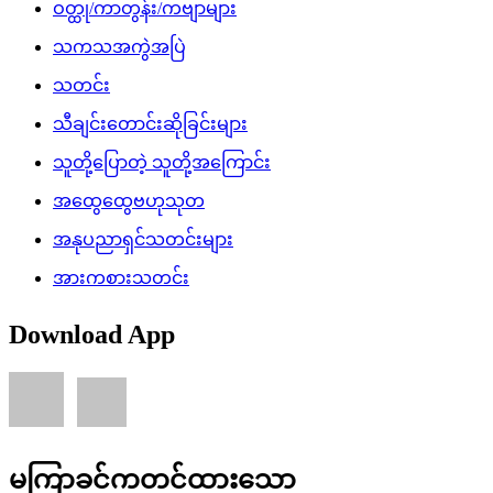
ဝတ္ထု/ကာတွန်း/ကဗျာများ
သကသအကွဲအပြဲ
သတင်း
သီချင်းတောင်းဆိုခြင်းများ
သူတို့ပြောတဲ့ သူတို့အကြောင်း
အထွေထွေဗဟုသုတ
အနုပညာရှင်သတင်းများ
အားကစားသတင်း
Download App
မကြာခင်ကတင်ထားသော