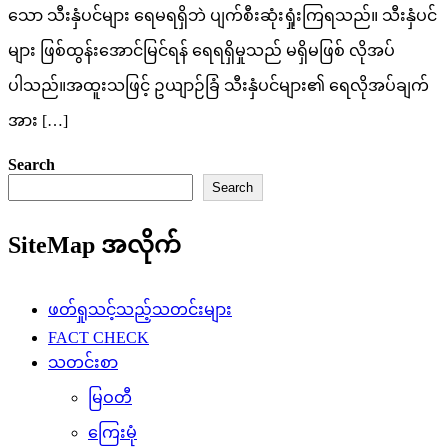
သော သီးနှံပင်များ ရေမရရှိဘဲ ပျက်စီးဆုံးရှုံးကြရသည်။ သီးနှံပင်
များ ဖြစ်ထွန်းအောင်မြင်ရန် ရေရရှိမှုသည် မရှိမဖြစ် လိုအပ်
ပါသည်။အထူးသဖြင့် ဥယျာဉ်ခြံ သီးနှံပင်များ၏ ရေလိုအပ်ချက်
အား […]
Search
Search
SiteMap အလိုက်
ဖတ်ရှုသင့်သည့်သတင်းများ
FACT CHECK
သတင်းစာ
မြဝတီ
ကြေးမုံ