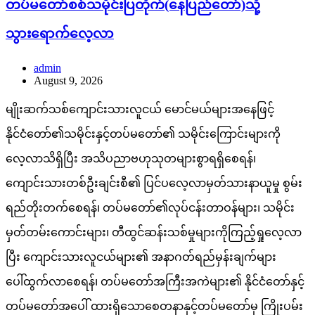
တပ်မတော်စစ်သမိုင်းပြတိုက်(နေပြည်တော်)သို့
သွားရောက်လေ့လာ
admin
August 9, 2026
မျိုးဆက်သစ်ကျောင်းသားလူငယ် မောင်မယ်များအနေဖြင့်
နိုင်ငံတော်၏သမိုင်းနှင့်တပ်မတော်၏ သမိုင်းကြောင်းများကို
လေ့လာသိရှိပြီး အသိပညာဗဟုသုတများစွာရရှိစေရန်၊
ကျောင်းသားတစ်ဦးချင်းစီ၏ ပြင်ပလေ့လာမှတ်သားနာယူမှု စွမ်း
ရည်တိုးတက်စေရန်၊ တပ်မတော်၏လုပ်ငန်းတာဝန်များ၊ သမိုင်း
မှတ်တမ်းကောင်းများ၊ တီထွင်ဆန်းသစ်မှုများကိုကြည့်ရှုလေ့လာ
ပြီး ကျောင်းသားလူငယ်များ၏ အနာဂတ်ရည်မှန်းချက်များ
ပေါ်ထွက်လာစေရန်၊ တပ်မတော်အကြီးအကဲများ၏ နိုင်ငံတော်နှင့်
တပ်မတော်အပေါ် ထားရှိသောစေတနာနှင့်တပ်မတော်မှ ကြိုးပမ်း