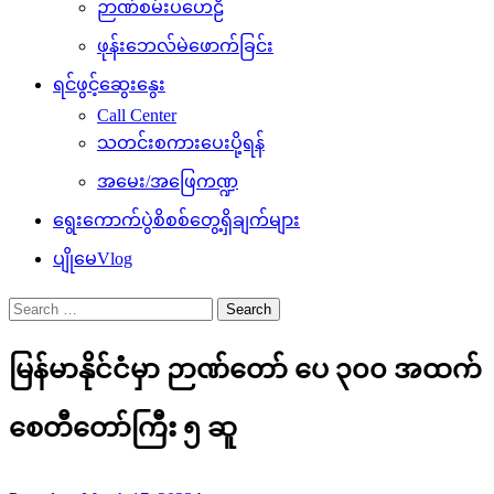
ဉာဏ်စမ်းပဟေဠိ
ဖုန်းဘေလ်မဲဖောက်ခြင်း
ရင်ဖွင့်ဆွေးနွေး
Call Center
သတင်းစကားပေးပို့ရန်
အမေး/အဖြေကဏ္ဍ
ရွေးကောက်ပွဲစိစစ်တွေ့ရှိချက်များ
ပျိုမေVlog
Search
for:
မြန်မာနိုင်ငံမှာ ဉာဏ်တော် ပေ ၃၀၀ အထက်
စေတီတော်ကြီး ၅ ဆူ