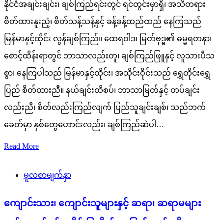
နိုင်ငံအချင်းချင်း၊ ချစ်ကြည်ရင်းတွင် ရင်တွင်းမှာရှိ၊ အသိတရား
စိတ်ထားနူးညံ့၊ စိတ်သန့်သန့်နှင့် ခန့်ခန့်ထည်ထည် နေကြသည်
မြန်မာနှင့်ထိုင်း လွန်ချစ်ကြည်။ ထေရဝါဒ၊ မြတ်ဗုဒ္ဓ၏ ဓမ္မရတနာ၊
စောင့်ထိန်းရာတွင် ဘာသာလည်းတူ၊ ချစ်ကြည်ဖြူနှင့် လူသားပီသ
စွာ၊ နေကြပါသည် မြန်မာနှင့်ထိုင်း၊ အသိုင်းဝိုင်းသည် ရွှေတိုင်းရွှေ
ပြည် စိတ်ထားညီ။ နယ်ချင်းထိစပ်၊ ဘာသာမြတ်နှင့် တပ်ချင်း
လည်းညီ၊ စိတ်လည်းကြည်လျက် ပြည်သူချင်းချစ်၊ သည်ဘက်
ခေတ်မှာ နှစ်တွေဟောင်းလည်း၊ ချစ်ကြည်ဆဲပါ…
Read More
မူလစာမျက်နှာ
ကျောင်းသား၊ ကျောင်းသူများနှင့် ဆရာ၊ ဆရာမများ