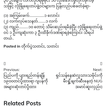
၃၀ ဦးခန့်က လက်လုပ်ရီမုမိုင်း ၁၀ လုံးဖောက်ခွဲတိုက်ခိုက်ခဲ့
သဖြင့် လုံခြုံရေးတပ်ဖွဲ့ဝင်များက ပြန်လည်ပစ်ခတ်ခဲ့ရာ-
(၁) အကြမ်းဖက်……………..၁ လောင်း
(၂) လက်လုပ်သေနတ်………၁ လက်
(၃) ကျည်………..၁၀ တောင့် သိမ်းဆည်းရမိခဲ့ပြီး လုံခြုံရေးတပ်ဖွဲ့
ဝင် ၁ ဦးကျဆုံးကာ ၃ ဦးထိခိုက်ဒဏ်ရာရခဲ့ကြောင်း သိရပါ
တယ်..
Posted in
တိုက်ပွဲသတင်း
,
သတင်း
Post
Previous:
Next:
navigation
ပြည်ပကို ပျားရည်တန်ချိန်
ရှင်သန်နေဆဲလူသားသမိုင်းကို
၁၉၀၀တင်ပို့ထားရာ ဂျပန်ကို
မီးရှို့ဖျက်ဆီးနေတဲ့ NUG
အများဆုံးတင်ပို့ထား
(မောင်ဆူးလှည်း)
Related Posts