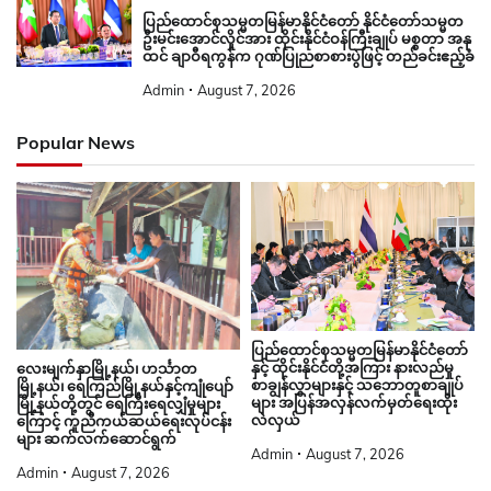
ပြည်ထောင်စုသမ္မတမြန်မာနိုင်ငံတော် နိုင်ငံတော်သမ္မတ
ဦးမင်းအောင်လှိုင်အား ထိုင်းနိုင်ငံဝန်ကြီးချုပ် မစ္စတာ အနု
ထင် ချာဝီရကွန်က ဂုဏ်ပြုညစာစားပွဲဖြင့် တည်ခင်းဧည့်ခံ
Admin
August 7, 2026
Popular News
ပြည်ထောင်စုသမ္မတမြန်မာနိုင်ငံတော်
နှင့် ထိုင်းနိုင်ငံတို့အကြား နားလည်မှု
လေးမျက်နှာမြို့နယ်၊ ဟင်္သာတ
စာချွန်လွှာများနှင့် သဘောတူစာချုပ်
မြို့နယ်၊ ရေကြည်မြို့နယ်နှင့်ကျုံပျော်
များ အပြန်အလှန်လက်မှတ်ရေးထိုး
မြို့နယ်တို့တွင် ရေကြီးရေလျှံမှုများ
လဲလှယ်
ကြောင့် ကူညီကယ်ဆယ်ရေးလုပ်ငန်း
များ ဆက်လက်ဆောင်ရွက်
Admin
August 7, 2026
Admin
August 7, 2026