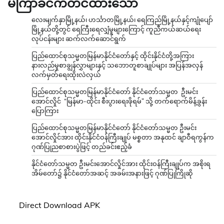
မကြာခင်ကတင်ထားသော
လေးမျက်နှာမြို့နယ်၊ ဟင်္သာတမြို့နယ်၊ ရေကြည်မြို့နယ်နှင့်ကျုံပျော်
မြို့နယ်တို့တွင် ရေကြီးရေလျှံမှုများကြောင့် ကူညီကယ်ဆယ်ရေး
လုပ်ငန်းများ ဆက်လက်ဆောင်ရွက်
ပြည်ထောင်စုသမ္မတမြန်မာနိုင်ငံတော်နှင့် ထိုင်းနိုင်ငံတို့အကြား
နားလည်မှုစာချွန်လွှာများနှင့် သဘောတူစာချုပ်များ အပြန်အလှန်
လက်မှတ်ရေးထိုးလဲလှယ်
ပြည်ထောင်စုသမ္မတမြန်မာနိုင်ငံတော် နိုင်ငံတော်သမ္မတ ဦးမင်း
အောင်လှိုင် “မြန်မာ-ထိုင်း စီးပွားရေးဖိုရမ်” သို့ တက်ရောက်မိန့်ခွန်း
ပြောကြား
ပြည်ထောင်စုသမ္မတမြန်မာနိုင်ငံတော် နိုင်ငံတော်သမ္မတ ဦးမင်း
အောင်လှိုင်အား ထိုင်းနိုင်ငံဝန်ကြီးချုပ် မစ္စတာ အနုထင် ချာဝီရကွန်က
ဂုဏ်ပြုညစာစားပွဲဖြင့် တည်ခင်းဧည့်ခံ
နိုင်ငံတော်သမ္မတ ဦးမင်းအောင်လှိုင်အား ထိုင်းဝန်ကြီးချုပ်က အစိုးရ
အိမ်တော်၌ နိုင်ငံတော်အဆင့် အခမ်းအနားဖြင့် ဂုဏ်ပြုကြိုဆို
Direct Download APK