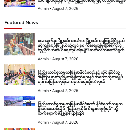
ထင် ချာဝီရကွန်က ဂုဏ်ပြုညစာစားပွဲဖြင့် တည်ခင်းဧည့်ခံ
Admin
August 7, 2026
Featured News
လေးမျက်နှာမြို့နယ်၊ ဟင်္သာတမြို့နယ်၊ ရေကြည်မြို့နယ်
နှင့်ကျုံပျော်မြို့နယ်တို့တွင် ရေကြီးရေလျှံမှုများကြောင့်
ကူညီကယ်ဆယ်ရေးလုပ်ငန်းများ ဆက်လက်ဆောင်ရွက်
Admin
August 7, 2026
ပြည်ထောင်စုသမ္မတမြန်မာနိုင်ငံတော်နှင့် ထိုင်းနိုင်ငံတို့
အကြား နားလည်မှုစာချွန်လွှာများနှင့် သဘောတူစာချုပ်
များ အပြန်အလှန်လက်မှတ်ရေးထိုးလဲလှယ်
Admin
August 7, 2026
ပြည်ထောင်စုသမ္မတမြန်မာနိုင်ငံတော် နိုင်ငံတော်သမ္မတ
ဦးမင်းအောင်လှိုင် “မြန်မာ-ထိုင်း စီးပွားရေးဖိုရမ်” သို့
တက်ရောက်မိန့်ခွန်းပြောကြား
Admin
August 7, 2026