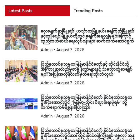
Latest Posts
Trending Posts
လေးမျက်နှာမြို့နယ်၊ ဟင်္သာတမြို့နယ်၊ ရေကြည်မြို့နယ်
နှင့်ကျုံပျော်မြို့နယ်တို့တွင် ရေကြီးရေလျှံမှုများကြောင့်
ကူညီကယ်ဆယ်ရေးလုပ်ငန်းများ ဆက်လက်ဆောင်ရွက်
Admin
August 7, 2026
ပြည်ထောင်စုသမ္မတမြန်မာနိုင်ငံတော်နှင့် ထိုင်းနိုင်ငံတို့
အကြား နားလည်မှုစာချွန်လွှာများနှင့် သဘောတူစာချုပ်
များ အပြန်အလှန်လက်မှတ်ရေးထိုးလဲလှယ်
Admin
August 7, 2026
ပြည်ထောင်စုသမ္မတမြန်မာနိုင်ငံတော် နိုင်ငံတော်သမ္မတ
ဦးမင်းအောင်လှိုင် “မြန်မာ-ထိုင်း စီးပွားရေးဖိုရမ်” သို့
တက်ရောက်မိန့်ခွန်းပြောကြား
Admin
August 7, 2026
ပြည်ထောင်စုသမ္မတမြန်မာနိုင်ငံတော် နိုင်ငံတော်သမ္မတ
ဦးမင်းအောင်လှိုင်အား ထိုင်းနိုင်ငံဝန်ကြီးချုပ် မစ္စတာ အနု