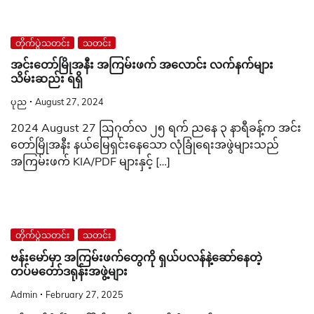
တိုက်ပွဲသတင်း
သတင်း
အင်းတော်မြိုအနီး အကြမ်းဖက် အလောင်း လက်နက်များ
သိမ်းဆည်း ရရှိ
ပုည
August 27, 2024
2024 August 27 ဩဂုတ်လ ၂၅ ရက် ညနေ ၃ နာရီခန့်က အင်း
တော်မြိုအနီး နယ်မြေရှင်းနေသော လုံခြုံရေးအဖွဲများသည်
အကြမ်းဖက် KIA/PDF များနှင့် […]
တိုက်ပွဲသတင်း
သတင်း
ဗန်းမော်မှာ အကြမ်းဖက်တွေကို ရှယ်ပလန်နဲ့ဆော်နေတဲ့
တပ်မတော်ဒရုန်းအဖွဲ့များ
Admin
February 27, 2025