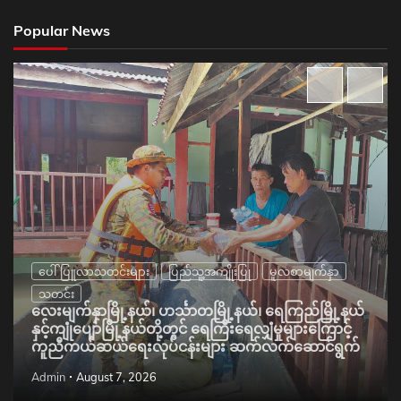
Popular News
ပေါ်ပြူလာသတင်းများ
ပြည်သူ့အကျိုးပြု
မူလစာမျက်နှာ
သတင်း
လေးမျက်နှာမြို့နယ်၊ ဟင်္သာတမြို့နယ်၊ ရေကြည်မြို့နယ်
နှင့်ကျုံပျော်မြို့နယ်တို့တွင် ရေကြီးရေလျှံမှုများကြောင့်
ကူညီကယ်ဆယ်ရေးလုပ်ငန်းများ ဆက်လက်ဆောင်ရွက်
Admin
August 7, 2026