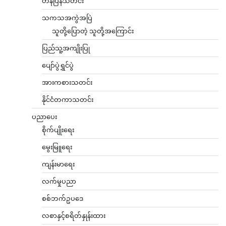
တန်ပြန်သတင်း
သကသအကွဲအပြဲ
သူတို့ပြောတဲ့ သူတို့အကြောင်း
ပြည်သူ့အကျိုးပြု
ပျော်ပွဲရွှင်ပွဲ
အားကစားသတင်း
နိုင်ငံတကာသတင်း
ပညာပေး
စိုက်ပျိုးရေး
မွေးမြူရေး
ကျန်းမာရေး
လက်မှုပညာ
စစ်ဘက်ဥပဒေ
လစာနှင့်စရိတ်နှုန်းထား