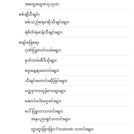
အထွေထွေဗဟုသုတ
စစ်ချီသီချင်း
စစ်သည်ရေး/ဆိုသီချင်းများ
ရဲစိတ်ရဲမာန်သီချင်းများ
ဖျော်ဖြေရေး
ဂုဏ်ပြုဇာတ်လမ်းများ
မှတ်တမ်းဗီဒီယိုများ
မွေးနေ့ဆုတောင်းများ
သီချင်းတောင်းဆိုခြင်းများ
ဝတ္ထု/ကာတွန်း/ကဗျာများ
ဆောင်းပါး/မဂ္ဂဇင်းများ
ပေါ်ပြူလာသတင်းများ
အနုပညာရှင်သတင်းများ
ထူးထူးခြားခြား Facebook သတင်းများ