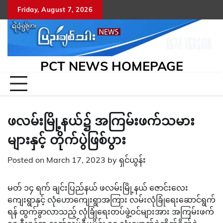
Skip
Friday, August 7, 2026
to
content
PCT NEWS HOMEPAGE
ဖလမ်းမြို့နယ်၌ အကြမ်းဖက်သမား
များနှင့် တိုက်ပွဲဖြစ်ပွား
Posted on
March 17, 2023
by
ရှင်ယွန်း
မတ် ၁၄ ရက် ချင်းပြည်နယ် ဖလမ်းမြို့နယ် ဇောင်းလေး
ကျေးရွာနှင့် လုံဟောကျေးရွာအကြား လမ်းလုံခြုံရေးဆောင်ရွက်
ရန် ထွက်ခွာလာသည့် လုံခြုံရေးတပ်ဖွဲ့ဝင်များအား အကြမ်းဖက်