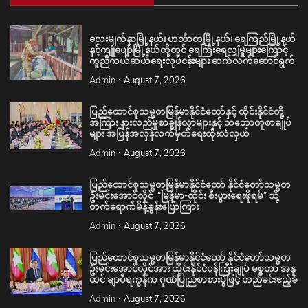
လေးမျက်နှာမြို့နယ်၊ ဟင်္သာတမြို့နယ်၊ ရေကြည်မြို့နယ်
နှင့်ကျုံပျော်မြို့နယ်တို့တွင် ရေကြီးရေလျှံမှုများကြောင့်
ကူညီကယ်ဆယ်ရေးလုပ်ငန်းများ ဆက်လက်ဆောင်ရွက်
Admin
August 7, 2026
ပြည်ထောင်စုသမ္မတမြန်မာနိုင်ငံတော်နှင့် ထိုင်းနိုင်ငံတို့
အကြား နားလည်မှုစာချွန်လွှာများနှင့် သဘောတူစာချုပ်
များ အပြန်အလှန်လက်မှတ်ရေးထိုးလဲလှယ်
Admin
August 7, 2026
ပြည်ထောင်စုသမ္မတမြန်မာနိုင်ငံတော် နိုင်ငံတော်သမ္မတ
ဦးမင်းအောင်လှိုင် “မြန်မာ-ထိုင်း စီးပွားရေးဖိုရမ်” သို့
တက်ရောက်မိန့်ခွန်းပြောကြား
Admin
August 7, 2026
ပြည်ထောင်စုသမ္မတမြန်မာနိုင်ငံတော် နိုင်ငံတော်သမ္မတ
ဦးမင်းအောင်လှိုင်အား ထိုင်းနိုင်ငံဝန်ကြီးချုပ် မစ္စတာ အနု
ထင် ချာဝီရကွန်က ဂုဏ်ပြုညစာစားပွဲဖြင့် တည်ခင်းဧည့်ခံ
Admin
August 7, 2026