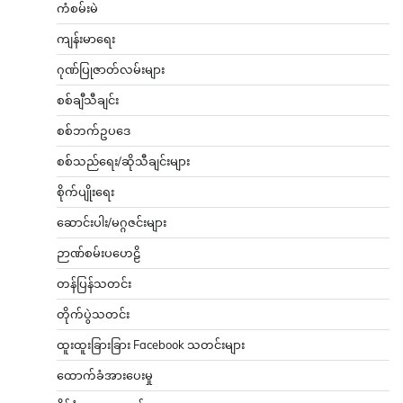
ကံစမ်းမဲ
ကျန်းမာရေး
ဂုဏ်ပြုဇာတ်လမ်းများ
စစ်ချီသီချင်း
စစ်ဘက်ဥပဒေ
စစ်သည်ရေး/ဆိုသီချင်းများ
စိုက်ပျိုးရေး
ဆောင်းပါး/မဂ္ဂဇင်းများ
ဉာဏ်စမ်းပဟေဠိ
တန်ပြန်သတင်း
တိုက်ပွဲသတင်း
ထူးထူးခြားခြား Facebook သတင်းများ
ထောက်ခံအားပေးမှု