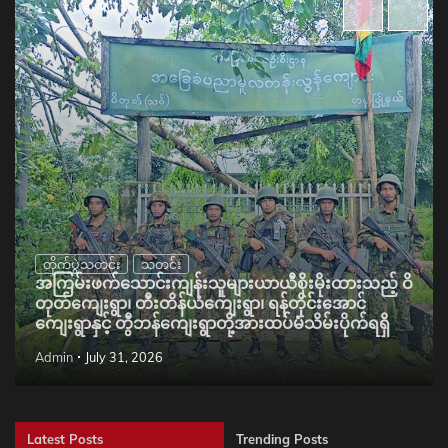
တိုက်ပွဲသတင်း
သတင်း
အကြမ်းဖက်သောင်းကျန်းသူများယာယီစိုးမိုးထားသည့် ဝိ
တုတ်ကျေးရွာ၊ တီးတိန်ယံကျေးရွာ၊ ရန်တိုင်းအောင်
ကျေးရွာနှင့် တွီဘန်ကျေးရွာတို့အားထပ်မံသိမ်းပိုက်ရရှိ
Admin
July 31, 2026
Latest Posts
Trending Posts