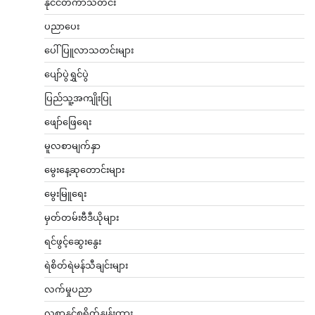
နိုင်ငံတကာသတင်း
ပညာပေး
ပေါ်ပြူလာသတင်းများ
ပျော်ပွဲရွှင်ပွဲ
ပြည်သူ့အကျိုးပြု
ဖျော်ဖြေရေး
မူလစာမျက်နှာ
မွေးနေ့ဆုတောင်းများ
မွေးမြူရေး
မှတ်တမ်းဗီဒီယိုများ
ရင်ဖွင့်ဆွေးနွေး
ရဲစိတ်ရဲမန်သီချင်းများ
လက်မှုပညာ
လစာနှင့်စရိတ်နှုန်းထား