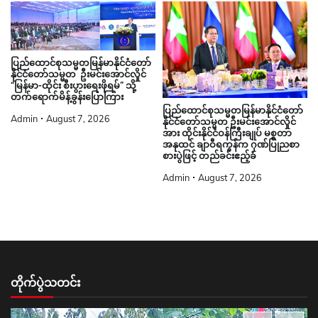
ပြည်ထောင်စုသမ္မတမြန်မာနိုင်ငံတော်
နိုင်ငံတော်သမ္မတ ဦးမင်းအောင်လှိုင်
“မြန်မာ-ထိုင်း စီးပွားရေးဖိုရမ်” သို့
တက်ရောက်မိန့်ခွန်းပြောကြား
ပြည်ထောင်စုသမ္မတမြန်မာနိုင်ငံတော်
Admin
August 7, 2026
နိုင်ငံတော်သမ္မတ ဦးမင်းအောင်လှိုင်
အား ထိုင်းနိုင်ငံဝန်ကြီးချုပ် မစ္စတာ
အနုထင် ချာဝီရကွန်က ဂုဏ်ပြုညစာ
စားပွဲဖြင့် တည်ခင်းဧည့်ခံ
Admin
August 7, 2026
တိုက်ပွဲသတင်း