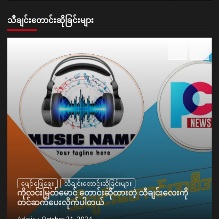
သီချင်းတောင်းဆိုခြင်းများ
ဖျော်ဖြေရေး
သီချင်းတောင်းဆိုခြင်းများ
ကိုလင်းမြတ်မောင် တောင်းဆိုထားတဲ့ သီချင်းလေးကို
တင်ဆက်ပေးလိုက်ပါတယ်
Admin
October 21, 2024