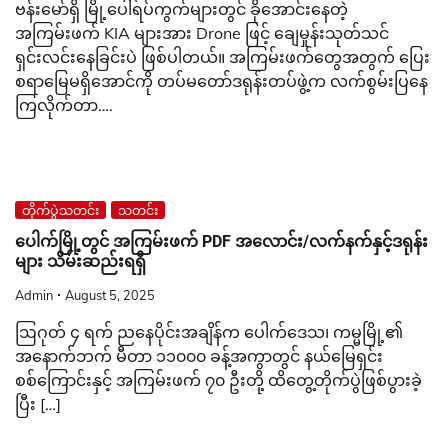
ဗန်းမော်ရှိ မြို့ပေါ်ရပ်ကွက်များတွင် ခိုအောင်းနေတဲ့
အကြမ်းဖက် KIA များအား Drone ဖြင့် ချေမှုန်းသုတ်သင်
ရှင်းလင်းနေခြင်းပဲ ဖြစ်ပါတယ်။ အကြမ်းဖက်တွေအတွက် ပြေး
စရာမြေမရှိအောင်ကို တပ်မတော်ဒရုန်းတပ်ဖွဲ့က လက်စွမ်းပြနေ
ကြလိုက်တာ….
တိုက်ပွဲသတင်း
သတင်း
ပေါက်မြို့တွင် အကြမ်းဖက် PDF အလောင်း/လက်နက်နှင့်ဒရုန်း
များ သိမ်းဆည်းရရှိ
Admin
August 5, 2025
ဩဂုတ် ၄ ရက် ညနေပိုင်းအချိန်က ပေါက်ဒေသ၊ ကမ္မမြို့၏
အနောက်ဘက် မီတာ ၁၁၀၀၀ ခန့်အကွာတွင် နယ်မြေရှင်း
စစ်ကြောင်းနှင့် အကြမ်းဖက် ၇၀ ဦးတို့ ထိတွေ့တိုက်ပွဲဖြစ်ပွားခဲ့
ပြီး […]