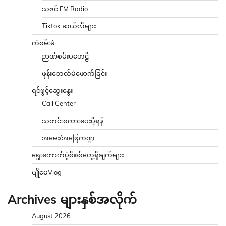
သဇင် FM Radio
Tiktok ဆယ်လီများ
ကံစမ်းမဲ
ဉာဏ်စမ်းပဟေဠိ
ဖုန်းဘေလ်မဲဖောက်ခြင်း
ရင်ဖွင့်ဆွေးနွေး
Call Center
သတင်းစကားပေးပို့ရန်
အမေး/အဖြေကဏ္ဍ
ရွေးကောက်ပွဲစိစစ်တွေ့ရှိချက်များ
ပျိုမေVlog
Archives များနှစ်အလိုက်
August 2026