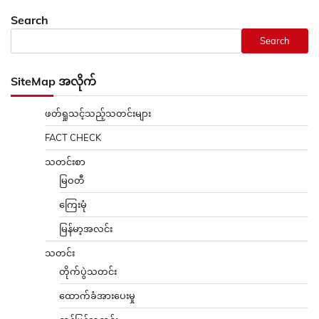
Search
Search
SiteMap အလိုက်
ဖတ်ရှုသင့်သည့်သတင်းများ
FACT CHECK
သတင်းစာ
မြဝတီ
ကြေးမုံ
မြန်မာ့အလင်း
သတင်း
တိုက်ပွဲသတင်း
ထောက်ခံအားပေးမှု