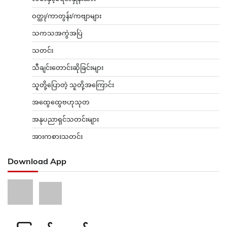
ဝတ္ထု/ကာတွန်း/ကဗျာများ
သကသအကွဲအပြဲ
သတင်း
သီချင်းတောင်းဆိုခြင်းများ
သူတို့ပြောတဲ့ သူတို့အကြောင်း
အထွေထွေဗဟုသုတ
အနုပညာရှင်သတင်းများ
အားကစားသတင်း
Download App