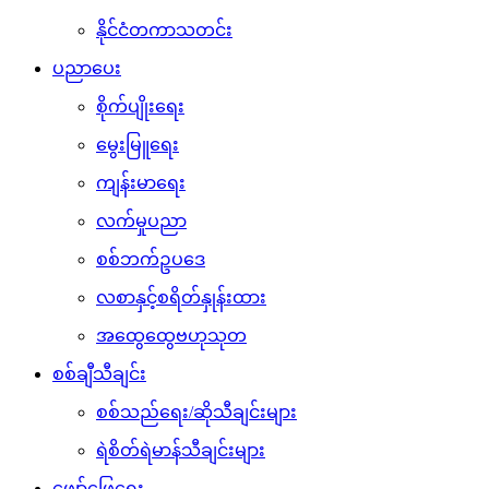
နိုင်ငံတကာသတင်း
ပညာပေး
စိုက်ပျိုးရေး
မွေးမြူရေး
ကျန်းမာရေး
လက်မှုပညာ
စစ်ဘက်ဥပဒေ
လစာနှင့်စရိတ်နှုန်းထား
အထွေထွေဗဟုသုတ
စစ်ချီသီချင်း
စစ်သည်ရေး/ဆိုသီချင်းများ
ရဲစိတ်ရဲမာန်သီချင်းများ
ဖျော်ဖြေရေး