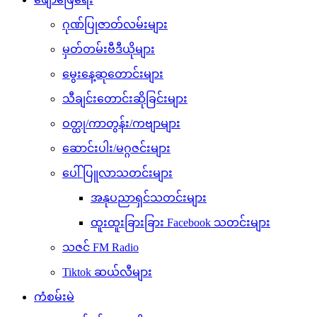
ဂုဏ်ပြုဇာတ်လမ်းများ
မှတ်တမ်းဗီဒီယိုများ
မွေးနေ့ဆုတောင်းများ
သီချင်းတောင်းဆိုခြင်းများ
ဝတ္ထု/ကာတွန်း/ကဗျာများ
ဆောင်းပါး/မဂ္ဂဇင်းများ
ပေါ်ပြူလာသတင်းများ
အနုပညာရှင်သတင်းများ
ထူးထူးခြားခြား Facebook သတင်းများ
သဇင် FM Radio
Tiktok ဆယ်လီများ
ကံစမ်းမဲ