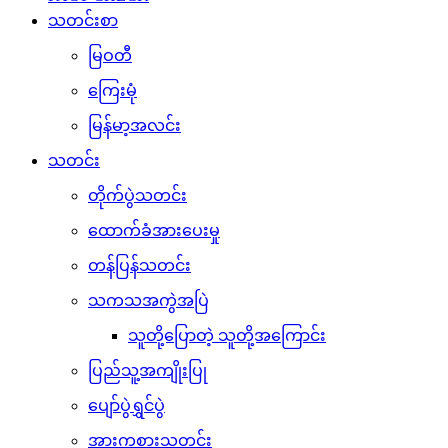
သတင်းစာ
မြဝတီ
ကြေးမုံ
မြန်မာ့အလင်း
သတင်း
တိုက်ပွဲသတင်း
ထောက်ခံအားပေးမှု
တန်ပြန်သတင်း
သကသအကွဲအပြဲ
သူတို့ပြောတဲ့ သူတို့အကြောင်း
ပြည်သူ့အကျိုးပြု
ပျော်ပွဲရွှင်ပွဲ
အားကစားသတင်း