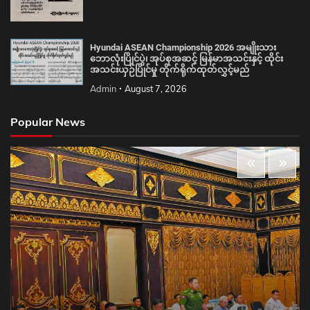
Hyundai ASEAN Championship 2026 အမျိုးသား
ဘောလုံးပြိုင်ပွဲ၊ အုပ်စုအဆင့် မြန်မာအသင်းနှင့် ထိုင်း
အသင်းယှဉ်ပြိုင်မှု တိုက်ရိုက်ထုတ်လွှင့်မည်
Admin
August 7, 2026
Popular News