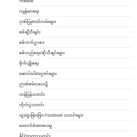
ကံစမ်းမဲ
ကျန်းမာရေး
ဂုဏ်ပြုဇာတ်လမ်းများ
စစ်ချီသီချင်း
စစ်ဘက်ဥပဒေ
စစ်သည်ရေး/ဆိုသီချင်းများ
စိုက်ပျိုးရေး
ဆောင်းပါး/မဂ္ဂဇင်းများ
ဉာဏ်စမ်းပဟေဠိ
တန်ပြန်သတင်း
တိုက်ပွဲသတင်း
ထူးထူးခြားခြား Facebook သတင်းများ
ထောက်ခံအားပေးမှု
နိုင်ငံတကာသတင်း