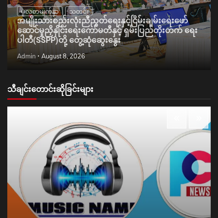
မူလစာမျက်နှာ
သတင်း
အမျိုးသားစည်းလုံးညီညွတ်ရေးနှင့်ငြိမ်းချမ်းရေးဖော်
ဆောင်မှုညှိနှိုင်းရေးကော်မတီနှင့် ရှမ်းပြည်တိုးတက် ရေး
ပါတီ(SSPP)တို့ တွေ့ဆုံဆွေးနွေး
Admin
August 8, 2026
သီချင်းတောင်းဆိုခြင်းများ