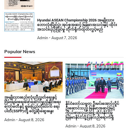
Hyundai ASEAN Championship 2026 အမျိုးသား
ဘောလုံးပြိုင်ပွဲ၊ အုပ်စုအဆင့် မြန်မာအသင်းနှင့် ထိုင်း
အသင်းယှဉ်ပြိုင်မှု တိုက်ရိုက်ထုတ်လွှင့်မည်
Admin
August 7, 2026
Popular News
အမျိုးသားစည်းလုံးညီညွတ်ရေးနှင့်
ငြိမ်းချမ်းရေးဖော်ဆောင်မှုညှိနှိုင်းရေး
နိုင်ငံတော်သမ္မတ ဦးမင်းအောင်လှိုင်
ကော်မတီနှင့် ရှမ်းပြည်တိုးတက် ရေး
ဦးဆောင်သည့် မြန်မာအဆင့်မြင့်
ပါတီ(SSPP)တို့ တွေ့ဆုံဆွေးနွေး
ကိုယ်စားလှယ်အဖွဲ့ ထိုင်းနိုင်ငံမှ
မြန်မာနိုင်ငံသို့ပြန်လည်ရောက်ရှိ
Admin
August 8, 2026
Admin
August 8, 2026