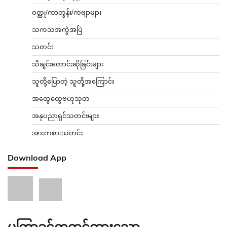
ဝတ္ထု/ကာတွန်း/ကဗျာများ
သကသအကွဲအပြဲ
သတင်း
သီချင်းတောင်းဆိုခြင်းများ
သူတို့ပြောတဲ့ သူတို့အကြောင်း
အထွေထွေဗဟုသုတ
အနုပညာရှင်သတင်းများ
အားကစားသတင်း
Download App
မကြာခင်ကတင်ထားသော