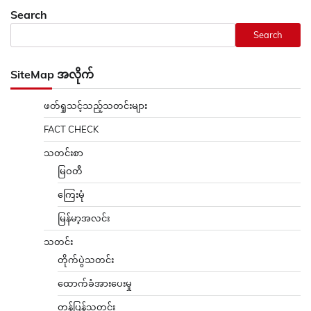
Search
Search
SiteMap အလိုက်
ဖတ်ရှုသင့်သည့်သတင်းများ
FACT CHECK
သတင်းစာ
မြဝတီ
ကြေးမုံ
မြန်မာ့အလင်း
သတင်း
တိုက်ပွဲသတင်း
ထောက်ခံအားပေးမှု
တန်ပြန်သတင်း