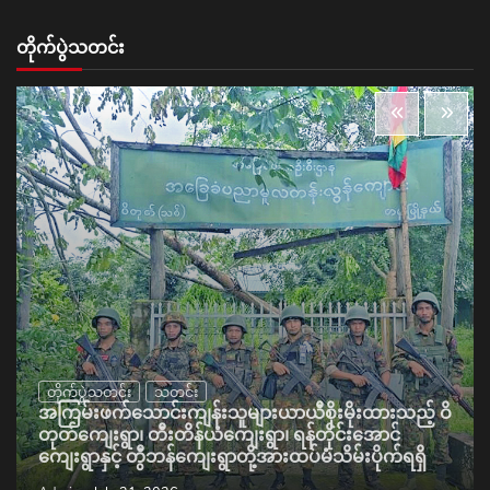
တိုက်ပွဲသတင်း
တိုက်ပွဲသတင်း
သတင်း
အကြမ်းဖက်သောင်းကျန်းသူများယာယီစိုးမိုးထားသည့် ဝိ
တုတ်ကျေးရွာ၊ တီးတိန်ယံကျေးရွာ၊ ရန်တိုင်းအောင်
ကျေးရွာနှင့် တွီဘန်ကျေးရွာတို့အားထပ်မံသိမ်းပိုက်ရရှိ