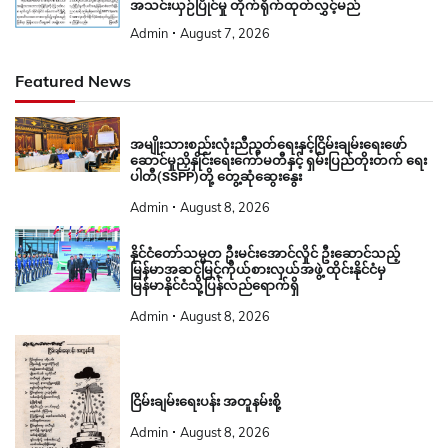
အသင်းယှဉ်ပြိုင်မှု တိုက်ရိုက်ထုတ်လွှင့်မည်
Admin
August 7, 2026
Featured News
အမျိုးသားစည်းလုံးညီညွတ်ရေးနှင့်ငြိမ်းချမ်းရေးဖော်
ဆောင်မှုညှိနှိုင်းရေးကော်မတီနှင့် ရှမ်းပြည်တိုးတက် ရေး
ပါတီ(SSPP)တို့ တွေ့ဆုံဆွေးနွေး
Admin
August 8, 2026
နိုင်ငံတော်သမ္မတ ဦးမင်းအောင်လှိုင် ဦးဆောင်သည့်
မြန်မာအဆင့်မြင့်ကိုယ်စားလှယ်အဖွဲ့ ထိုင်းနိုင်ငံမှ
မြန်မာနိုင်ငံသို့ပြန်လည်ရောက်ရှိ
Admin
August 8, 2026
ငြိမ်းချမ်းရေးပန်း အတူနမ်းစို့
Admin
August 8, 2026