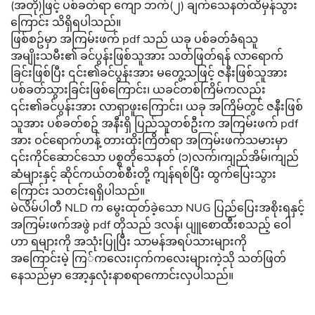
(အတို)ဖြင့် ပစ်ခတ်ရာ ကျော ဘက်(၂) ချက်သေနတ်ထိမှန်သွား
ကြောင်း သိရှိရပါသည်။
ဖြစ်စဥ်မှာ အကြမ်းဖက် pdf သည် ယခု ပစ်ခတ်ခံရသူ
အမျိုးသမီး၏ ခင်ပွန်းဖြစ်သူအား သတ်ဖြတ်ရန် လာရောက်
ခြင်းဖြစ်ပြီး ၎င်း၏ခင်ပွန်းအား မတွေ့သဖြင့် ဇနီးဖြစ်သူအား
ပစ်ခတ်သွားခြင်းဖြစ်ကြောင်း၊ ယခင်တစ်ကြိမ်ကလည်း
၎င်း၏ခင်ပွန်းအား လာရှာဖူးကြောင်း၊ ယခု အကြိမ်တွင် ဇနီးဖြစ်
သူအား ပစ်ခတ်စဥ် အနီးရှိ ပြည်သူတစ်ဦးက အကြမ်းဖက် pdf
အား ဝင်ရောက်ဟန့် တားထိုးကြိတ်ရာ အကြမ်းဖက်သမားမှာ
၎င်းကိုင်ဆောင်သော ပစ္စတိုသေနတ် (၁)လက်၊ကျည်အိမ်၊ကျည်
ဆံများနှင့် ဆိုင်ကယ်တစ်စီးတို့ ကျန်ရစ်ပြီး ထွက်ပြေးသွား
ကြောင်း သတင်းရရှိပါသည်။
မဲလိမ်ပါတီ NLD က မွေးထုတ်ခဲ့သော NUG ပြည်ပြေးအစိုးရနှင့်
အကြမ်းဖက်အဖွဲ pdf တိုသည် ဒလန်၊ ပျူစောထီးစသည့် ဝေါ
ဟာ ရများကို အသုံးပြုပြီး သာမန်အရပ်သားများကို
အကြောင်းမဲ့ ကြ်ကလေး၊ငှက်ကလေးများကဲ့သို သတ်ဖြတ်
နေသည်မှာ အော့နှလုံးနာစရာကောင်းလှပါသည်။