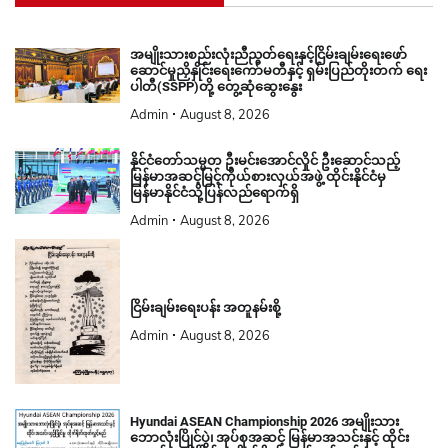
အမျိုးသားစည်းလုံးညီညွတ်ရေးနှင့်ငြိမ်းချမ်းရေးဖော်
ဆောင်မှုညှိနှိုင်းရေးကော်မတီနှင့် ရှမ်းပြည်တိုးတက် ရေး
ပါတီ(SSPP)တို့ တွေ့ဆုံဆွေးနွေး
Admin
August 8, 2026
နိုင်ငံတော်သမ္မတ ဦးမင်းအောင်လှိုင် ဦးဆောင်သည့်
မြန်မာအဆင့်မြင့်ကိုယ်စားလှယ်အဖွဲ့ ထိုင်းနိုင်ငံမှ
မြန်မာနိုင်ငံသို့ပြန်လည်ရောက်ရှိ
Admin
August 8, 2026
ငြိမ်းချမ်းရေးပန်း အတူနမ်းစို့
Admin
August 8, 2026
Hyundai ASEAN Championship 2026 အမျိုးသား
ဘောလုံးပြိုင်ပွဲ၊ အုပ်စုအဆင့် မြန်မာအသင်းနှင့် ထိုင်း