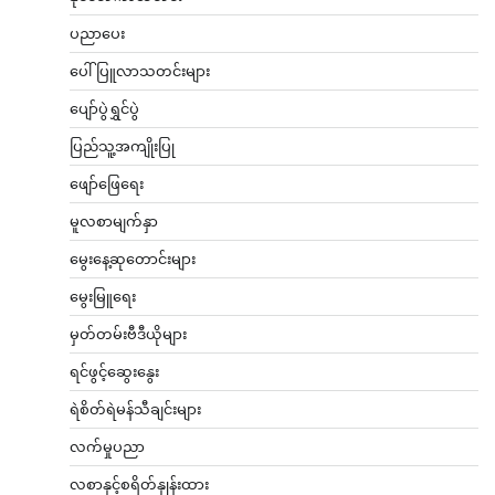
ပညာပေး
ပေါ်ပြူလာသတင်းများ
ပျော်ပွဲရွှင်ပွဲ
ပြည်သူ့အကျိုးပြု
ဖျော်ဖြေရေး
မူလစာမျက်နှာ
မွေးနေ့ဆုတောင်းများ
မွေးမြူရေး
မှတ်တမ်းဗီဒီယိုများ
ရင်ဖွင့်ဆွေးနွေး
ရဲစိတ်ရဲမန်သီချင်းများ
လက်မှုပညာ
လစာနှင့်စရိတ်နှုန်းထား