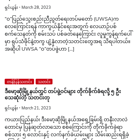
ရှင်ယွန်း
March 28, 2023
“ဝ”ပြည်သွေးစည်းညီညွတ်ရေးတပ်မတော် (UWSA)က
လေကြောင်းရန် ကာကွယ်နိုင်ရေးအတွက် လေယာဉ်ပစ်
စက်သေနတ်ကို စမ်းသပ် ပစ်ခတ်နေကြောင်း လူမှုကွန်ရက်ပေါ်
မှာ ရုပ်သံဖိုင်နဲ့တကွ ပျံ့နှံလာတဲ့သတင်းတွေအရ သိရပါတယ်။
အဆိုပါ UWSA “ဝ”တပ်ဖွဲဟာ […]
တန်ပြန်သတင်း
သတင်း
ဒီမော့ဆိုမြို့နယ်တွင် တပ်ဖွဲ့ဝင်များ တိုက်ခိုက်ခံရလို့ ၅ ဦး
သေဆုံးတဲ့ သတင်းတု
ရှင်ယွန်း
March 21, 2023
ကယားပြည်နယ်၊ ဒီးမော့ဆိုမြို့နယ်အရှေ့ခြမ်းရှိ တနီးလာလဲ
တောင်မှ ပြန်ဆုတ်လာသော စစ်ကြောင်းကို တိုက်ခိုက်ခဲ့ရာ
စစ်သား ၅ လောင်းနှင့် လက်နက်ခဲယမ်းများ သိမ်းဆည်းရရှိခဲ့