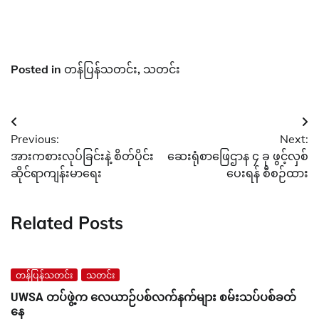
Posted in
တန်ပြန်သတင်း
,
သတင်း
Post
Previous:
Next:
navigation
အားကစားလုပ်ခြင်းနဲ့ စိတ်ပိုင်း
ဆေးရုံစာဖြေဌာန ၄ ခု ဖွင့်လှစ်
ဆိုင်ရာကျန်းမာရေး
ပေးရန် စီစဉ်ထား
Related Posts
တန်ပြန်သတင်း
သတင်း
UWSA တပ်ဖွဲ့က လေယာဉ်ပစ်လက်နက်များ စမ်းသပ်ပစ်ခတ်
နေ