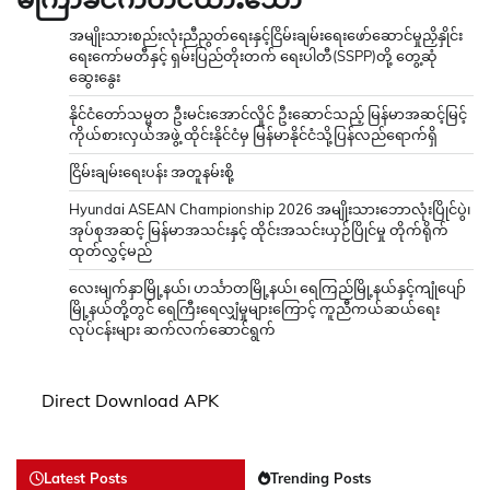
အမျိုးသားစည်းလုံးညီညွတ်ရေးနှင့်ငြိမ်းချမ်းရေးဖော်ဆောင်မှုညှိနှိုင်း
ရေးကော်မတီနှင့် ရှမ်းပြည်တိုးတက် ရေးပါတီ(SSPP)တို့ တွေ့ဆုံ
ဆွေးနွေး
နိုင်ငံတော်သမ္မတ ဦးမင်းအောင်လှိုင် ဦးဆောင်သည့် မြန်မာအဆင့်မြင့်
ကိုယ်စားလှယ်အဖွဲ့ ထိုင်းနိုင်ငံမှ မြန်မာနိုင်ငံသို့ပြန်လည်ရောက်ရှိ
ငြိမ်းချမ်းရေးပန်း အတူနမ်းစို့
Hyundai ASEAN Championship 2026 အမျိုးသားဘောလုံးပြိုင်ပွဲ၊
အုပ်စုအဆင့် မြန်မာအသင်းနှင့် ထိုင်းအသင်းယှဉ်ပြိုင်မှု တိုက်ရိုက်
ထုတ်လွှင့်မည်
လေးမျက်နှာမြို့နယ်၊ ဟင်္သာတမြို့နယ်၊ ရေကြည်မြို့နယ်နှင့်ကျုံပျော်
မြို့နယ်တို့တွင် ရေကြီးရေလျှံမှုများကြောင့် ကူညီကယ်ဆယ်ရေး
လုပ်ငန်းများ ဆက်လက်ဆောင်ရွက်
Direct Download APK
Latest Posts
Trending Posts