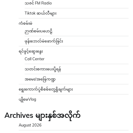
သဇင် FM Radio
Tiktok ဆယ်လီများ
ကံစမ်းမဲ
ဉာဏ်စမ်းပဟေဠိ
ဖုန်းဘေလ်မဲဖောက်ခြင်း
ရင်ဖွင့်ဆွေးနွေး
Call Center
သတင်းစကားပေးပို့ရန်
အမေး/အဖြေကဏ္ဍ
ရွေးကောက်ပွဲစိစစ်တွေ့ရှိချက်များ
ပျိုမေVlog
Archives များနှစ်အလိုက်
August 2026