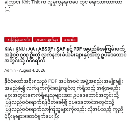
ကြောင်း Khit Thit က လူမှုကွန်ရက်ပေါ်တွင် ရေးသားထားတာ
[…]
တန်ပြန်သတင်း
မူလစာမျက်နှာ
သတင်း
KIA ၊ KNU ၊ AA ၊ ABSDF ၊ SAF နှင့် PDF အမည်ခံအကြမ်းဖက်
အဖွဲ့ဝင် ၃၀၃ ဦးတို့ လက်နက်၊ ခဲယမ်းများနှင့်အတူ ဥပဒေဘောင်
အတွင်းသို့ ဝင်ရောက်
Admin
August 4, 2026
နိုင်ငံတော်အစိုးရသည် PDF အပါအဝင် အဖွဲ့အစည်းအမျိုးမျိုး
အမည်ခံ၍ လက်နက်ကိုင်ဆန့်ကျင်လျက်ရှိသည့် အဖွဲ့အစည်း
များအတွင်းရောက်ရှိနေသူများအား ဥပဒေဘောင်အတွင်းသို့
ပြန်လည်ဝင်ရောက်ရန်ဖိတ်ခေါ်၍ ဥပဒေဘောင်အတွင်းသို့
ပြန်လည်ဝင်ရောက်လာကြသူများကိုလည်း လိုအပ်သည့် ကူညီ
ပံ့ပိုးမှုများဆောင်ရွက်ပေးပြီး