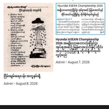
Hyundai ASEAN Championship
2026 အမျိုးသားဘောလုံးပြိုင်ပွဲ၊
အုပ်စုအဆင့် မြန်မာအသင်းနှင့် ထိုင်း
အသင်းယှဉ်ပြိုင်မှု တိုက်ရိုက်ထုတ်
လွှင့်မည်
Admin
August 7, 2026
ငြိမ်းချမ်းရေးပန်း အတူနမ်းစို့
Admin
August 8, 2026