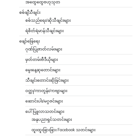
အထွေထွေဗဟုသုတ
စစ်ချီသီချင်း
စစ်သည်ရေး/ဆိုသီချင်းများ
ရဲစိတ်ရဲမာန်သီချင်းများ
ဖျော်ဖြေရေး
ဂုဏ်ပြုဇာတ်လမ်းများ
မှတ်တမ်းဗီဒီယိုများ
မွေးနေ့ဆုတောင်းများ
သီချင်းတောင်းဆိုခြင်းများ
ဝတ္ထု/ကာတွန်း/ကဗျာများ
ဆောင်းပါး/မဂ္ဂဇင်းများ
ပေါ်ပြူလာသတင်းများ
အနုပညာရှင်သတင်းများ
ထူးထူးခြားခြား Facebook သတင်းများ