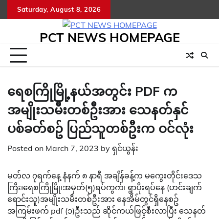
Skip
Saturday, August 8, 2026
to
content
PCT NEWS HOMEPAGE
ရေစကြိုမြို့နယ်အတွင်း PDF က
အမျိုးသမီးတစ်ဦးအား သေနတ်နှင်
ပစ်ခတ်စဥ် ပြည်သူတစ်ဦးက ဝင်လုံး
Posted on
March 7, 2023
by
ရှင်ယွန်း
မတ်လ ၇ရက်နေ့ နံနက် ၈ နာရီ အချိန်ခန့်က မကွေးတိုင်းဒေသ
ကြီး၊ရေစကြိုမြို၊အမှတ်(၅)ရပ်ကွက်၊ ရွာပိုးရပ်နေ (ဟင်းချက်
ရောင်းသူ)အမျိုးသမီးတစ်ဦးအား နေအိမ်တွင်ရှိနေစဥ်
အကြမ်းဖက် pdf (၁)ဦးသည် ဆိုင်ကယ်ဖြင့်စီးလာပြီး သေနတ်