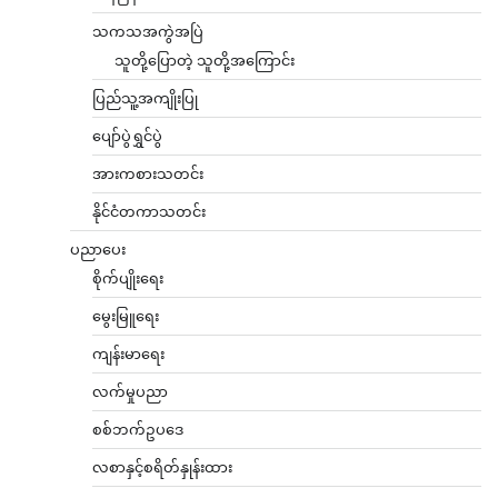
သကသအကွဲအပြဲ
သူတို့ပြောတဲ့ သူတို့အကြောင်း
ပြည်သူ့အကျိုးပြု
ပျော်ပွဲရွှင်ပွဲ
အားကစားသတင်း
နိုင်ငံတကာသတင်း
ပညာပေး
စိုက်ပျိုးရေး
မွေးမြူရေး
ကျန်းမာရေး
လက်မှုပညာ
စစ်ဘက်ဥပဒေ
လစာနှင့်စရိတ်နှုန်းထား