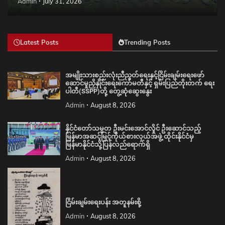
Admin
July 31, 2026
Latest Posts
Trending Posts
အမျိုးသားစည်းလုံးညီညွတ်ရေးနှင့်ငြိမ်းချမ်းရေးဖော်
ဆောင်မှုညှိနှိုင်းရေးကော်မတီနှင့် ရှမ်းပြည်တိုးတက် ရေး
ပါတီ(SSPP)တို့ တွေ့ဆုံဆွေးနွေး
Admin
August 8, 2026
နိုင်ငံတော်သမ္မတ ဦးမင်းအောင်လှိုင် ဦးဆောင်သည့်
မြန်မာအဆင့်မြင့်ကိုယ်စားလှယ်အဖွဲ့ ထိုင်းနိုင်ငံမှ
မြန်မာနိုင်ငံသို့ပြန်လည်ရောက်ရှိ
Admin
August 8, 2026
ငြိမ်းချမ်းရေးပန်း အတူနမ်းစို့
Admin
August 8, 2026