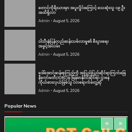
တောင်ကိုရီးယားမှာ အပူလှိုင်းကြောင့် သေဆုံးသူ ၁၉ ဦး
အထိရှိလာ
Admin
August 5, 2026
ဝါသီးနှံပြန်လည်ဆန်းသစ်လာမှု၏ စီးပွားရေး
အခွင့်အလမ်း
Admin
August 5, 2026
ဒေါ်အောင်ဆန်းစုကြည်ကို အပြည်ပြည်ဆိုင်ရာကြက်ခြေ
နီကော်မတီ(ICRC)မှ မြန်မာနိုင်ငံဆိုင်ရာ ဌာနေ
ကိုယ်စားလှယ်ဖြစ်သူ လာရောက်တွေ့ဆုံ
Admin
August 5, 2026
Popular News