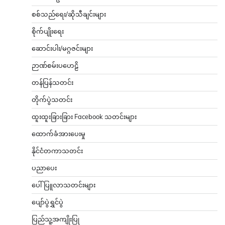
စစ်သည်ရေး/ဆိုသီချင်းများ
စိုက်ပျိုးရေး
ဆောင်းပါး/မဂ္ဂဇင်းများ
ဉာဏ်စမ်းပဟေဠိ
တန်ပြန်သတင်း
တိုက်ပွဲသတင်း
ထူးထူးခြားခြား Facebook သတင်းများ
ထောက်ခံအားပေးမှု
နိုင်ငံတကာသတင်း
ပညာပေး
ပေါ်ပြူလာသတင်းများ
ပျော်ပွဲရွှင်ပွဲ
ပြည်သူ့အကျိုးပြု