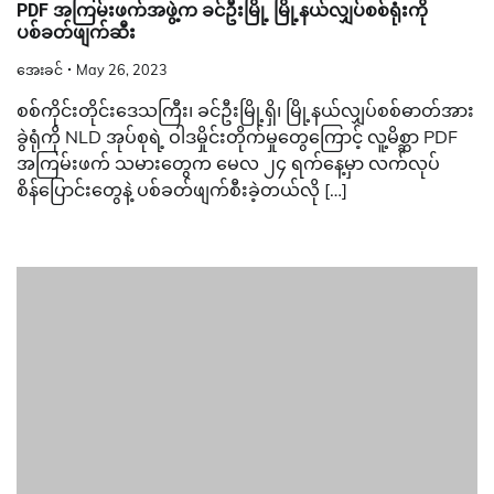
PDF အကြမ်းဖက်အဖွဲ့က ခင်ဦးမြို့ မြို့နယ်လျှပ်စစ်ရုံးကို
ပစ်ခတ်ဖျက်ဆီး
အေးခင်
May 26, 2023
စစ်ကိုင်းတိုင်းဒေသကြီး၊ ခင်ဦးမြို့ရှိ၊ မြို့နယ်လျှပ်စစ်ဓာတ်အား
ခွဲရုံကို NLD အုပ်စုရဲ့ ဝါဒမှိုင်းတိုက်မှုတွေကြောင့် လူ့မိစ္ဆာ PDF
အကြမ်းဖက် သမားတွေက မေလ ၂၄ ရက်နေ့မှာ လက်လုပ်
စိန်ပြောင်းတွေနဲ့ ပစ်ခတ်ဖျက်စီးခဲ့တယ်လို […]