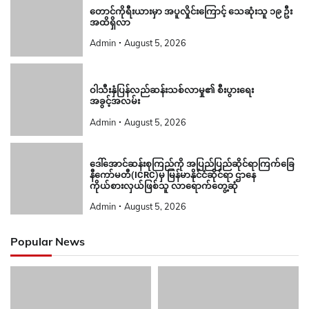
တောင်ကိုရီးယားမှာ အပူလှိုင်းကြောင့် သေဆုံးသူ ၁၉ ဦး
အထိရှိလာ
Admin
August 5, 2026
ဝါသီးနှံပြန်လည်ဆန်းသစ်လာမှု၏ စီးပွားရေး
အခွင့်အလမ်း
Admin
August 5, 2026
ဒေါ်အောင်ဆန်းစုကြည်ကို အပြည်ပြည်ဆိုင်ရာကြက်ခြေ
နီကော်မတီ(ICRC)မှ မြန်မာနိုင်ငံဆိုင်ရာ ဌာနေ
ကိုယ်စားလှယ်ဖြစ်သူ လာရောက်တွေ့ဆုံ
Admin
August 5, 2026
Popular News