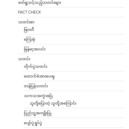
ဖတ်ရှုသင့်သည့်သတင်းများ
FACT CHECK
သတင်းစာ
မြဝတီ
ကြေးမုံ
မြန်မာ့အလင်း
သတင်း
တိုက်ပွဲသတင်း
ထောက်ခံအားပေးမှု
တန်ပြန်သတင်း
သကသအကွဲအပြဲ
သူတို့ပြောတဲ့ သူတို့အကြောင်း
ပြည်သူ့အကျိုးပြု
ပျော်ပွဲရွှင်ပွဲ