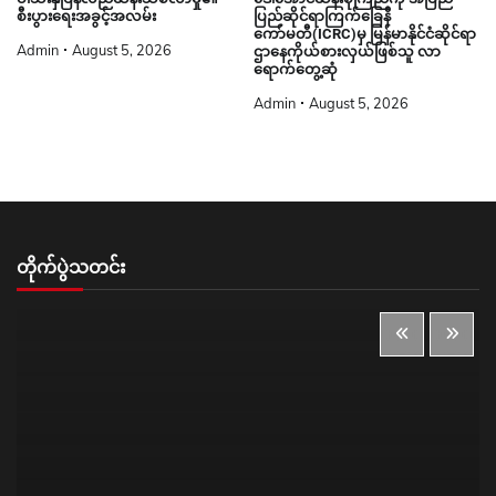
စီးပွားရေးအခွင့်အလမ်း
ပြည်ဆိုင်ရာကြက်ခြေနီ
ကော်မတီ(ICRC)မှ မြန်မာနိုင်ငံဆိုင်ရာ
Admin
August 5, 2026
ဌာနေကိုယ်စားလှယ်ဖြစ်သူ လာ
ရောက်တွေ့ဆုံ
Admin
August 5, 2026
တိုက်ပွဲသတင်း