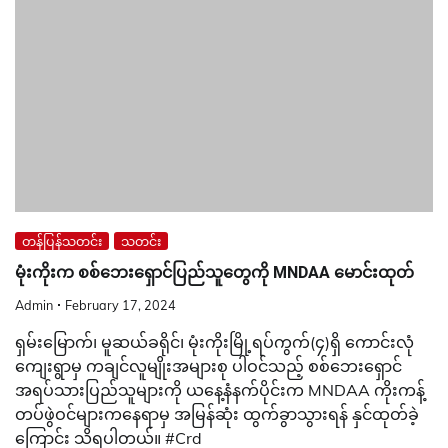
တန်ပြန်သတင်း
သတင်း
မုံးကိုးက စစ်ဘေးရှောင်ပြည်သူတွေကို MNDAA မောင်းထုတ်
Admin
February 17, 2024
ရှမ်းမြောက်၊ မူဆယ်ခရိုင်၊ မုံးကိုးမြို့ရပ်ကွက်(၄)ရှိ ကောင်းလုံ
ကျေးရွာမှ ကချင်လူမျိုးအများစု ပါဝင်သည့် စစ်ဘေးရှောင်
အရပ်သားပြည်သူများကို ယနေ့နံနက်ပိုင်းက MNDAA ကိုးကန့်
တပ်ဖွဲဝင်များကနေရာမှ အမြန်ဆုံး ထွက်ခွာသွားရန် နှင်ထုတ်ခဲ့
ကြောင်း သိရပါတယ်။ #Crd