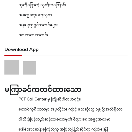
သူတို့ပြောတဲ့ သူတို့အကြောင်း
အထွေထွေဗဟုသုတ
အနုပညာရှင်သတင်းများ
အားကစားသတင်း
Download App
မကြာခင်ကတင်ထားသော
PCT Call Center မှ ကြိုဆိုပါတယ်ရှင့်။
တောင်ကိုရီးယားမှာ အပူလှိုင်းကြောင့် သေဆုံးသူ ၁၉ ဦးအထိရှိလာ
ဝါသီးနှံပြန်လည်ဆန်းသစ်လာမှု၏ စီးပွားရေးအခွင့်အလမ်း
ဒေါ်အောင်ဆန်းစုကြည်ကို အပြည်ပြည်ဆိုင်ရာကြက်ခြေနီ