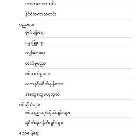
အားကစားသတင်း
နိုင်ငံတကာသတင်း
ပညာပေး
စိုက်ပျိုးရေး
မွေးမြူရေး
ကျန်းမာရေး
လက်မှုပညာ
စစ်ဘက်ဥပဒေ
လစာနှင့်စရိတ်နှုန်းထား
အထွေထွေဗဟုသုတ
စစ်ချီသီချင်း
စစ်သည်ရေး/ဆိုသီချင်းများ
ရဲစိတ်ရဲမာန်သီချင်းများ
ဖျော်ဖြေရေး