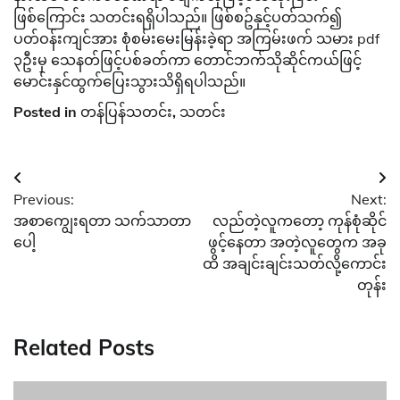
ဖြစ်ကြောင်း သတင်းရရှိပါသည်။ ဖြစ်စဥ်နှင့်ပတ်သက်၍
ပတ်ဝန်းကျင်အား စုံစမ်းမေးမြန်းခဲ့ရာ အကြမ်းဖက် သမား pdf
၃ဦးမှ သေနတ်ဖြင့်ပစ်ခတ်ကာ တောင်ဘက်သိုဆိုင်ကယ်ဖြင့်
မောင်းနှင်ထွက်ပြေးသွားသိရှိရပါသည်။
Posted in
တန်ပြန်သတင်း
,
သတင်း
Post
Previous:
Next:
navigation
အစာကျွေးရတာ သက်သာတာ
လည်တဲ့လူကတော့ ကုန်စုံဆိုင်
ပေါ့
ဖွင့်နေတာ အတဲ့လူတွေက အခု
ထိ အချင်းချင်းသတ်လို့ကောင်း
တုန်း
Related Posts