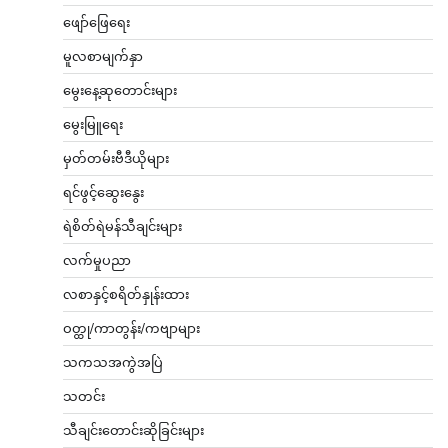
ဖျော်ဖြေရေး
မူလစာမျက်နှာ
မွေးနေ့ဆုတောင်းများ
မွေးမြူရေး
မှတ်တမ်းဗီဒီယိုများ
ရင်ဖွင့်ဆွေးနွေး
ရဲစိတ်ရဲမန်သီချင်းများ
လက်မှုပညာ
လစာနှင့်စရိတ်နှုန်းထား
ဝတ္ထု/ကာတွန်း/ကဗျာများ
သကသအကွဲအပြဲ
သတင်း
သီချင်းတောင်းဆိုခြင်းများ