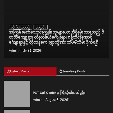
တိုက်ပွဲသတင်း
သတင်း
အကြမ်းဖက်သောင်းကျန်းသူများယာယီစိုးမိုးထားသည့် ဝိ
တုတ်ကျေးရွာ၊ တီးတိန်ယံကျေးရွာ၊ ရန်တိုင်းအောင်
ကျေးရွာနှင့် တွီဘန်ကျေးရွာတို့အားထပ်မံသိမ်းပိုက်ရရှိ
Admin
July 31, 2026
Latest Posts
Trending Posts
PCT Call Center မှ ကြိုဆိုပါတယ်ရှင့်။
Admin
August 6, 2026