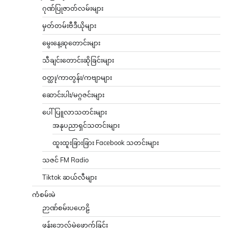
ဂုဏ်ပြုဇာတ်လမ်းများ
မှတ်တမ်းဗီဒီယိုများ
မွေးနေ့ဆုတောင်းများ
သီချင်းတောင်းဆိုခြင်းများ
ဝတ္ထု/ကာတွန်း/ကဗျာများ
ဆောင်းပါး/မဂ္ဂဇင်းများ
ပေါ်ပြူလာသတင်းများ
အနုပညာရှင်သတင်းများ
ထူးထူးခြားခြား Facebook သတင်းများ
သဇင် FM Radio
Tiktok ဆယ်လီများ
ကံစမ်းမဲ
ဉာဏ်စမ်းပဟေဠိ
ဖုန်းဘေလ်မဲဖောက်ခြင်း