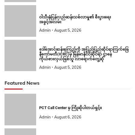
ဝါသီးနှံပြန်လည်ဆန်းသစ်လာမှု၏ စီးပွားရေး
အခွင့်အလမ်း
Admin
August 5, 2026
ဒေါ်အောင်ဆန်းစုကြည်ကို အပြည်ပြည်ဆိုင်ရာကြက်ခြေ
နီကော်မတီ(ICRC)မှ မြန်မာနိုင်ငံဆိုင်ရာ ဌာနေ
ကိုယ်စားလှယ်ဖြစ်သူ လာရောက်တွေ့ဆုံ
Admin
August 5, 2026
Featured News
PCT Call Center မှ ကြိုဆိုပါတယ်ရှင့်။
Admin
August 6, 2026