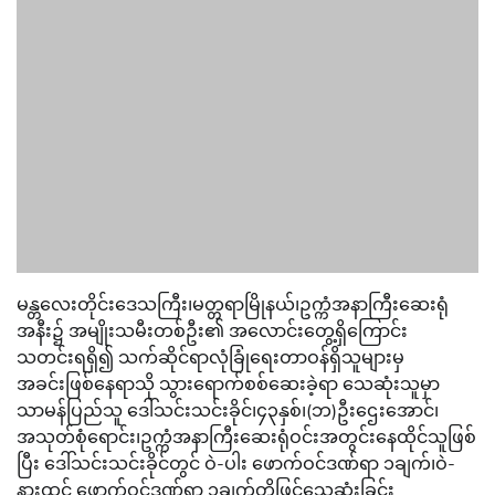
မန္တလေးတိုင်းဒေသကြီး၊မတ္တရာမြိုနယ်၊ဥက္ကံအနာကြီးဆေးရုံ
အနီး၌ အမျိုးသမီးတစ်ဦး၏ အလောင်းတွေ့ရှိကြောင်း
သတင်းရရှိ၍ သက်ဆိုင်ရာလုံခြုံရေးတာဝန်ရှိသူများမှ
အခင်းဖြစ်နေရာသို သွားရောက်စစ်ဆေးခဲ့ရာ သေဆုံးသူမှာ
သာမန်ပြည်သူ ဒေါ်သင်းသင်းခိုင်၊၄၃နှစ်၊(ဘ)ဦးဌေးအောင်၊
အသုတ်စုံရောင်း၊ဥက္ကံအနာကြီးဆေးရုံဝင်းအတွင်းနေထိုင်သူဖြစ်
ပြီး ဒေါ်သင်းသင်းခိုင်တွင် ဝဲ-ပါး ဖောက်ဝင်ဒဏ်ရာ ၁ချက်၊ဝဲ-
နားထင် ဖောက်ဝင်ဒဏ်ရာ ၁ချက်တိုဖြင့်သေဆုံးခြင်း