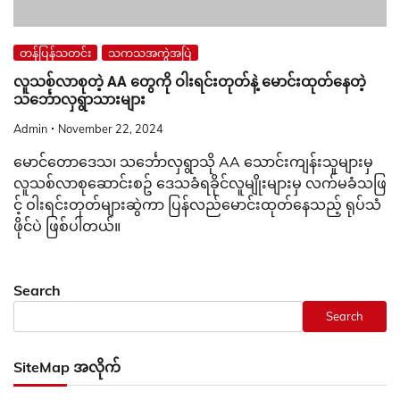
တန်ပြန်သတင်း
သကသအကွဲအပြဲ
လူသစ်လာစုတဲ့ AA တွေကို ဝါးရင်းတုတ်နဲ့ မောင်းထုတ်နေတဲ့
သင်္ဘောလှရွာသားများ
Admin
November 22, 2024
မောင်တောဒေသ၊ သင်္ဘောလှရွာသို AA သောင်းကျန်းသူများမှ
လူသစ်လာစုဆောင်းစဥ် ဒေသခံရခိုင်လူမျိုးများမှ လက်မခံသဖြ
င့် ဝါးရင်းတုတ်များဆွဲကာ ပြန်လည်မောင်းထုတ်နေသည့် ရုပ်သံ
ဖိုင်ပဲ ဖြစ်ပါတယ်။
Search
Search
SiteMap အလိုက်