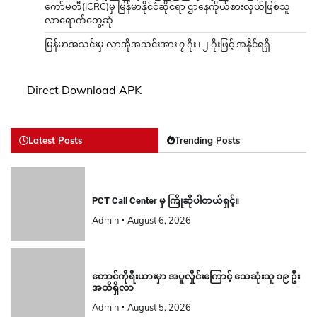
ကော်မတီ(ICRC)မှ မြန်မာနိုင်ငံဆိုင်ရာ ဌာနေကိုယ်စားလှယ်ဖြစ်သူ
လာရောက်တွေ့ဆုံ
မြန်မာအသင်းမှ လာအိုအသင်းအား ၇ ဂိုး ၊ ၂ ဂိုးဖြင့် အနိုင်ရရှိ
Direct Download APK
Latest Posts
Trending Posts
PCT Call Center မှ ကြိုဆိုပါတယ်ရှင့်။
Admin
August 6, 2026
တောင်ကိုရီးယားမှာ အပူလှိုင်းကြောင့် သေဆုံးသူ ၁၉ ဦး
အထိရှိလာ
Admin
August 5, 2026