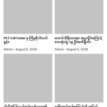
PCT Call Center မှ ကြိုဆိုပါတယ်
တောင်ကိုရီးယားမှာ အပူလှိုင်းကြောင့်
ရှင့်။
သေဆုံးသူ ၁၉ ဦးအထိရှိလာ
Admin
August 6, 2026
Admin
August 5, 2026
ဝါသီးနှံပြန်လည်ဆန်းသစ်လာမှု၏
ဒေါ်အောင်ဆန်းစုကြည်ကို အပြည်