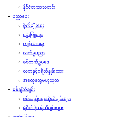
နိုင်ငံတကာသတင်း
ပညာပေး
စိုက်ပျိုးရေး
မွေးမြူရေး
ကျန်းမာရေး
လက်မှုပညာ
စစ်ဘက်ဥပဒေ
လစာနှင့်စရိတ်နှုန်းထား
အထွေထွေဗဟုသုတ
စစ်ချီသီချင်း
စစ်သည်ရေး/ဆိုသီချင်းများ
ရဲစိတ်ရဲမာန်သီချင်းများ
ဖျော်ဖြေရေး