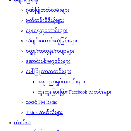
ဂုဏ်ပြုဇာတ်လမ်းများ
မှတ်တမ်းဗီဒီယိုများ
မွေးနေ့ဆုတောင်းများ
သီချင်းတောင်းဆိုခြင်းများ
ဝတ္ထု/ကာတွန်း/ကဗျာများ
ဆောင်းပါး/မဂ္ဂဇင်းများ
ပေါ်ပြူလာသတင်းများ
အနုပညာရှင်သတင်းများ
ထူးထူးခြားခြား Facebook သတင်းများ
သဇင် FM Radio
Tiktok ဆယ်လီများ
ကံစမ်းမဲ