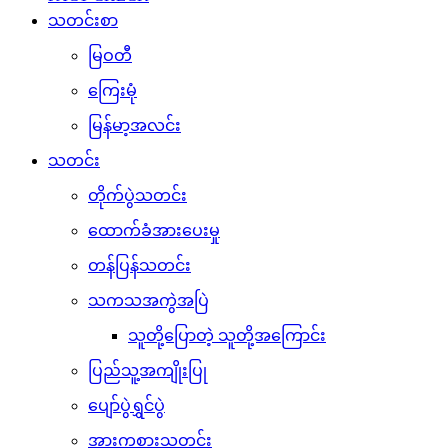
သတင်းစာ
မြဝတီ
ကြေးမုံ
မြန်မာ့အလင်း
သတင်း
တိုက်ပွဲသတင်း
ထောက်ခံအားပေးမှု
တန်ပြန်သတင်း
သကသအကွဲအပြဲ
သူတို့ပြောတဲ့ သူတို့အကြောင်း
ပြည်သူ့အကျိုးပြု
ပျော်ပွဲရွှင်ပွဲ
အားကစားသတင်း