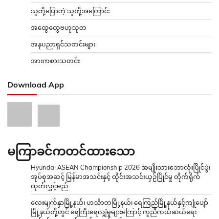
သူတို့ပြောတဲ့ သူတို့အကြောင်း
အထွေထွေဗဟုသုတ
အနုပညာရှင်သတင်းများ
အားကစားသတင်း
Download App
မကြာခင်ကတင်ထားသော
Hyundai ASEAN Championship 2026 အမျိုးသားဘောလုံးပြိုင်ပွဲ၊
အုပ်စုအဆင့် မြန်မာအသင်းနှင့် ထိုင်းအသင်းယှဉ်ပြိုင်မှု တိုက်ရိုက်
ထုတ်လွှင့်မည်
လေးမျက်နှာမြို့နယ်၊ ဟင်္သာတမြို့နယ်၊ ရေကြည်မြို့နယ်နှင့်ကျုံပျော်
မြို့နယ်တို့တွင် ရေကြီးရေလျှံမှုများကြောင့် ကူညီကယ်ဆယ်ရေး