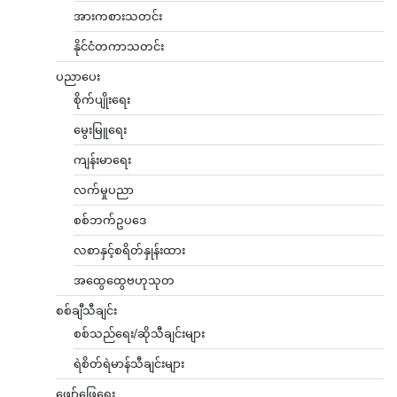
အားကစားသတင်း
နိုင်ငံတကာသတင်း
ပညာပေး
စိုက်ပျိုးရေး
မွေးမြူရေး
ကျန်းမာရေး
လက်မှုပညာ
စစ်ဘက်ဥပဒေ
လစာနှင့်စရိတ်နှုန်းထား
အထွေထွေဗဟုသုတ
စစ်ချီသီချင်း
စစ်သည်ရေး/ဆိုသီချင်းများ
ရဲစိတ်ရဲမာန်သီချင်းများ
ဖျော်ဖြေရေး