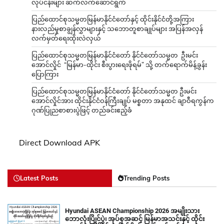
လုပ်ငန်းများ ဆက်လက်ဆောင်ရွက်
ပြည်ထောင်စုသမ္မတမြန်မာနိုင်ငံတော်နှင့် ထိုင်းနိုင်ငံတို့အကြား
နားလည်မှုစာချွန်လွှာများနှင့် သဘောတူစာချုပ်များ အပြန်အလှန်
လက်မှတ်ရေးထိုးလဲလှယ်
ပြည်ထောင်စုသမ္မတမြန်မာနိုင်ငံတော် နိုင်ငံတော်သမ္မတ ဦးမင်း
အောင်လှိုင် “မြန်မာ-ထိုင်း စီးပွားရေးဖိုရမ်” သို့ တက်ရောက်မိန့်ခွန်း
ပြောကြား
ပြည်ထောင်စုသမ္မတမြန်မာနိုင်ငံတော် နိုင်ငံတော်သမ္မတ ဦးမင်း
အောင်လှိုင်အား ထိုင်းနိုင်ငံဝန်ကြီးချုပ် မစ္စတာ အနုထင် ချာဝီရကွန်က
ဂုဏ်ပြုညစာစားပွဲဖြင့် တည်ခင်းဧည့်ခံ
Direct Download APK
Latest Posts
Trending Posts
Hyundai ASEAN Championship 2026 အမျိုးသား
ဘောလုံးပြိုင်ပွဲ၊ အုပ်စုအဆင့် မြန်မာအသင်းနှင့် ထိုင်း