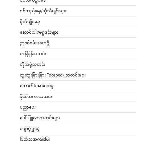
စစ်သည်ရေး/ဆိုသီချင်းများ
စိုက်ပျိုးရေး
ဆောင်းပါး/မဂ္ဂဇင်းများ
ဉာဏ်စမ်းပဟေဠိ
တန်ပြန်သတင်း
တိုက်ပွဲသတင်း
ထူးထူးခြားခြား Facebook သတင်းများ
ထောက်ခံအားပေးမှု
နိုင်ငံတကာသတင်း
ပညာပေး
ပေါ်ပြူလာသတင်းများ
ပျော်ပွဲရွှင်ပွဲ
ပြည်သူ့အကျိုးပြု