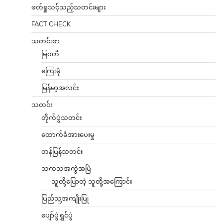
ဖတ်ရှုသင့်သည့်သတင်းများ
FACT CHECK
သတင်းစာ
မြဝတီ
ကြေးမုံ
မြန်မာ့အလင်း
သတင်း
တိုက်ပွဲသတင်း
ထောက်ခံအားပေးမှု
တန်ပြန်သတင်း
သကသအကွဲအပြဲ
သူတို့ပြောတဲ့ သူတို့အကြောင်း
ပြည်သူ့အကျိုးပြု
ပျော်ပွဲရွှင်ပွဲ