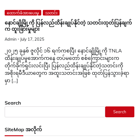
ထောက်ခံအားပေးမှု
သတင်း
နောင်ချိုမြို့ကို ပြန်လည်ထိန်းချုပ်နိုင်တဲ့ သတင်းထုတ်ပြန်ချက်
က ထူးခြားမှုများ
Admin
July 17, 2025
၂၀၂၅ ခုနှစ် ဇူလိုင် ၁၆ ရက်ကစပြီး နောင်ချိုမြို့ကို TNLA
ထိန်းချုပ်မှုအောက်ကနေ တပ်မတော် စစ်ကြောင်းများက
တိုက်ခိုက်ရှင်းလင်းပြီး ပြန်လည်ထိန်းချုပ်နိုင်တဲ့သတင်းကို
အစိုးရမီဒီယာတွေက အထူးသတင်းအဖြစ် ထုတ်ပြန်သွားခဲ့ရာ
မှာ […]
Search
Search
SiteMap အလိုက်