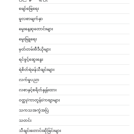
ဖျော်ဖြေရေး
မူလစာမျက်နှာ
မွေးနေ့ဆုတောင်းများ
မွေးမြူရေး
မှတ်တမ်းဗီဒီယိုများ
ရင်ဖွင့်ဆွေးနွေး
ရဲစိတ်ရဲမန်သီချင်းများ
လက်မှုပညာ
လစာနှင့်စရိတ်နှုန်းထား
ဝတ္ထု/ကာတွန်း/ကဗျာများ
သကသအကွဲအပြဲ
သတင်း
သီချင်းတောင်းဆိုခြင်းများ