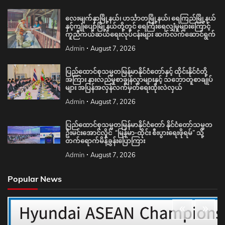
လေးမျက်နှာမြို့နယ်၊ ဟင်္သာတမြို့နယ်၊ ရေကြည်မြို့နယ်
နှင့်ကျုံပျော်မြို့နယ်တို့တွင် ရေကြီးရေလျှံမှုများကြောင့်
ကူညီကယ်ဆယ်ရေးလုပ်ငန်းများ ဆက်လက်ဆောင်ရွက်
Admin
August 7, 2026
ပြည်ထောင်စုသမ္မတမြန်မာနိုင်ငံတော်နှင့် ထိုင်းနိုင်ငံတို့
အကြား နားလည်မှုစာချွန်လွှာများနှင့် သဘောတူစာချုပ်
များ အပြန်အလှန်လက်မှတ်ရေးထိုးလဲလှယ်
Admin
August 7, 2026
ပြည်ထောင်စုသမ္မတမြန်မာနိုင်ငံတော် နိုင်ငံတော်သမ္မတ
ဦးမင်းအောင်လှိုင် “မြန်မာ-ထိုင်း စီးပွားရေးဖိုရမ်” သို့
တက်ရောက်မိန့်ခွန်းပြောကြား
Admin
August 7, 2026
Popular News