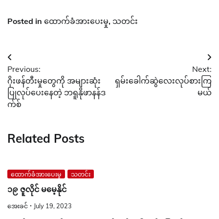
Posted in
ထောက်ခံအားပေးမှု
,
သတင်း
Post
Previous:
Next:
navigation
ဂိုးဖန်တီးမှုတွေကို အများဆုံး
ရှမ်းခေါက်ဆွဲလေးလုပ်စားကြ
ပြုလုပ်ပေးနေတဲ့ ဘရူနိုဖာနန်ဒ
မယ်
က်စ်
Related Posts
ထောက်ခံအားပေးမှု
သတင်း
၁၉ ဇူလိုင် မမေ့နိုင်
အေးခင်
July 19, 2023