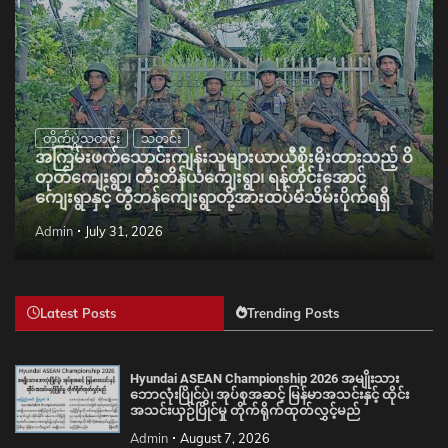
တိုက်ပွဲသတင်း
သတင်း
အကြမ်းဖက်သောင်းကျန်းသူများယာယီစိုးမိုးထားသည့် ဝိ
တုတ်ကျေးရွာ၊ တီးတိန်ယံကျေးရွာ၊ ရန်တိုင်းအောင်
ကျေးရွာနှင့် တွီဘန်ကျေးရွာတို့အားထပ်မံသိမ်းပိုက်ရရှိ
Admin
July 31, 2026
Latest Posts
Trending Posts
Hyundai ASEAN Championship 2026 အမျိုးသား
ဘောလုံးပြိုင်ပွဲ၊ အုပ်စုအဆင့် မြန်မာအသင်းနှင့် ထိုင်း
အသင်းယှဉ်ပြိုင်မှု တိုက်ရိုက်ထုတ်လွှင့်မည်
Admin
August 7, 2026