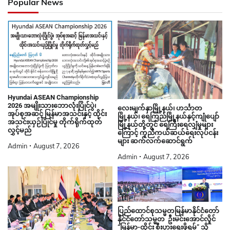
Popular News
Hyundai ASEAN Championship
2026 အမျိုးသားဘောလုံးပြိုင်ပွဲ၊
လေးမျက်နှာမြို့နယ်၊ ဟင်္သာတ
အုပ်စုအဆင့် မြန်မာအသင်းနှင့် ထိုင်း
မြို့နယ်၊ ရေကြည်မြို့နယ်နှင့်ကျုံပျော်
အသင်းယှဉ်ပြိုင်မှု တိုက်ရိုက်ထုတ်
မြို့နယ်တို့တွင် ရေကြီးရေလျှံမှုများ
လွှင့်မည်
ကြောင့် ကူညီကယ်ဆယ်ရေးလုပ်ငန်း
များ ဆက်လက်ဆောင်ရွက်
Admin
August 7, 2026
Admin
August 7, 2026
ပြည်ထောင်စုသမ္မတမြန်မာနိုင်ငံတော်
နိုင်ငံတော်သမ္မတ ဦးမင်းအောင်လှိုင်
“မြန်မာ-ထိုင်း စီးပွားရေးဖိုရမ်” သို့