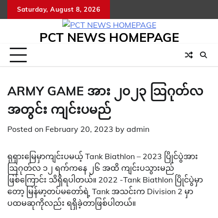
Skip
Saturday, August 8, 2026
to
content
PCT NEWS HOMEPAGE
ARMY GAME အား ၂၀၂၃ ဩဂုတ်လ
အတွင်း ကျင်းပမည်
Posted on
February 20, 2023
by
admin
ရုရှား‌မြေမှာကျင်းပမယ့် Tank Biathlon – 2023 ပြိုင်ပွဲအား
ဩဂုတ်လ ၁၂ ရက်ကနေ ၂၆ အထိ ကျင်းပသွားမည်
ဖြစ်ကြောင်း သိရှိရပါတယ်။ 2022 -Tank Biathlon ပြိုင်ပွဲမှာ
တော့ မြန်မာ့တပ်မတော်ရဲ့ Tank အသင်းက Division 2 မှာ
ပထမဆုကိုလည်း ရရှိခဲ့တာဖြစ်ပါတယ်။