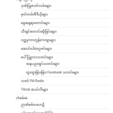
ဂုဏ်ပြုဇာတ်လမ်းများ
မှတ်တမ်းဗီဒီယိုများ
မွေးနေ့ဆုတောင်းများ
သီချင်းတောင်းဆိုခြင်းများ
ဝတ္ထု/ကာတွန်း/ကဗျာများ
ဆောင်းပါး/မဂ္ဂဇင်းများ
ပေါ်ပြူလာသတင်းများ
အနုပညာရှင်သတင်းများ
ထူးထူးခြားခြား Facebook သတင်းများ
သဇင် FM Radio
Tiktok ဆယ်လီများ
ကံစမ်းမဲ
ဉာဏ်စမ်းပဟေဠိ
ဖုန်းဘေလ်မဲဖောက်ခြင်း