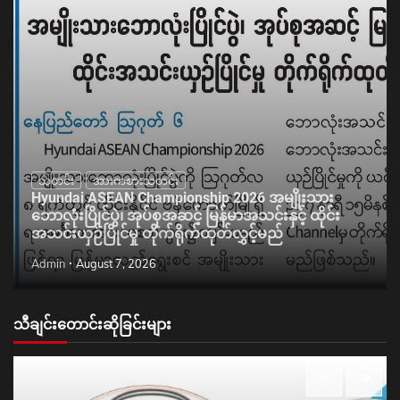
သတင်း
အားကစားသတင်း
Hyundai ASEAN Championship 2026 အမျိုးသား
ဘောလုံးပြိုင်ပွဲ၊ အုပ်စုအဆင့် မြန်မာအသင်းနှင့် ထိုင်း
အသင်းယှဉ်ပြိုင်မှု တိုက်ရိုက်ထုတ်လွှင့်မည်
Admin
August 7, 2026
သီချင်းတောင်းဆိုခြင်းများ