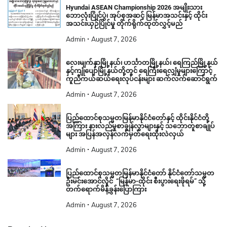
Hyundai ASEAN Championship 2026 အမျိုးသား
ဘောလုံးပြိုင်ပွဲ၊ အုပ်စုအဆင့် မြန်မာအသင်းနှင့် ထိုင်း
အသင်းယှဉ်ပြိုင်မှု တိုက်ရိုက်ထုတ်လွှင့်မည်
Admin
August 7, 2026
လေးမျက်နှာမြို့နယ်၊ ဟင်္သာတမြို့နယ်၊ ရေကြည်မြို့နယ်
နှင့်ကျုံပျော်မြို့နယ်တို့တွင် ရေကြီးရေလျှံမှုများကြောင့်
ကူညီကယ်ဆယ်ရေးလုပ်ငန်းများ ဆက်လက်ဆောင်ရွက်
Admin
August 7, 2026
ပြည်ထောင်စုသမ္မတမြန်မာနိုင်ငံတော်နှင့် ထိုင်းနိုင်ငံတို့
အကြား နားလည်မှုစာချွန်လွှာများနှင့် သဘောတူစာချုပ်
များ အပြန်အလှန်လက်မှတ်ရေးထိုးလဲလှယ်
Admin
August 7, 2026
ပြည်ထောင်စုသမ္မတမြန်မာနိုင်ငံတော် နိုင်ငံတော်သမ္မတ
ဦးမင်းအောင်လှိုင် “မြန်မာ-ထိုင်း စီးပွားရေးဖိုရမ်” သို့
တက်ရောက်မိန့်ခွန်းပြောကြား
Admin
August 7, 2026