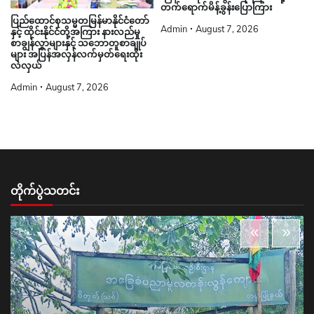
တက်ရောက်မိန့်ခွန်းပြောကြား
ပြည်ထောင်စုသမ္မတမြန်မာနိုင်ငံတော်
Admin
August 7, 2026
နှင့် ထိုင်းနိုင်ငံတို့အကြား နားလည်မှု
စာချွန်လွှာများနှင့် သဘောတူစာချုပ်
များ အပြန်အလှန်လက်မှတ်ရေးထိုး
လဲလှယ်
Admin
August 7, 2026
တိုက်ပွဲသတင်း