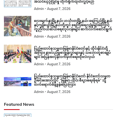
အသင်းယှဉ်ပြိုင်မှု တိုက်ရိုက်ထုတ်လွှင့်မည်
Admin
August 7, 2026
လေးမျက်နှာမြို့နယ်၊ ဟင်္သာတမြို့နယ်၊ ရေကြည်မြို့နယ်
နှင့်ကျုံပျော်မြို့နယ်တို့တွင် ရေကြီးရေလျှံမှုများကြောင့်
ကူညီကယ်ဆယ်ရေးလုပ်ငန်းများ ဆက်လက်ဆောင်ရွက်
Admin
August 7, 2026
ပြည်ထောင်စုသမ္မတမြန်မာနိုင်ငံတော်နှင့် ထိုင်းနိုင်ငံတို့
အကြား နားလည်မှုစာချွန်လွှာများနှင့် သဘောတူစာချုပ်
များ အပြန်အလှန်လက်မှတ်ရေးထိုးလဲလှယ်
Admin
August 7, 2026
ပြည်ထောင်စုသမ္မတမြန်မာနိုင်ငံတော် နိုင်ငံတော်သမ္မတ
ဦးမင်းအောင်လှိုင် “မြန်မာ-ထိုင်း စီးပွားရေးဖိုရမ်” သို့
တက်ရောက်မိန့်ခွန်းပြောကြား
Admin
August 7, 2026
Featured News