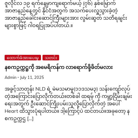
ဇူလိုင်လ ၁၉ ရက်နေ့မှာကျရောက်မယ့် (၇၆) နှစ်မြောက်
အာဇာနည်နေ့တွင် နိုင်ငံအတွက် အသက်ပေးလှူသွားခဲ့တဲ့
အာဇာနည်ခေါင်းဆောင်ကြီးများအား လွမ်းဆွတ် သတိရချင်း
များစွာဖြင့် ဂါဝရပြုအပ်ပါတယ်.။
ထောက်ခံအားပေးမှု
သတင်း
နစကဥက္ကဋ္ဌကို အမေရိကန်က လာရောက်ဖို့ဖိတ်မလား
Admin
July 11, 2025
အခွင့်သာတုန်း NLD ရဲ့ မဲမသမာမှု(၁၁ဒသမ၃) သန်းကျော်လုပ်
တဲ့အကြောင်းပြောလိုက်တယ်။တစ်ခါ ထရမ့် ကို ကမ္ဘာ့ငြိမ်းချမ်း
ရေးအတွက် ဦးဆောင်ကြိုးပမ်းသူလို့ပြောလိုက်တဲ့ အပေါ်
Heart ထိသွားပုံရပါတယ်။ ဒါ့ကြောင့်ပဲ ထင်တယ်။အခုတော့ ​န
စကဥက္ကဌ […]