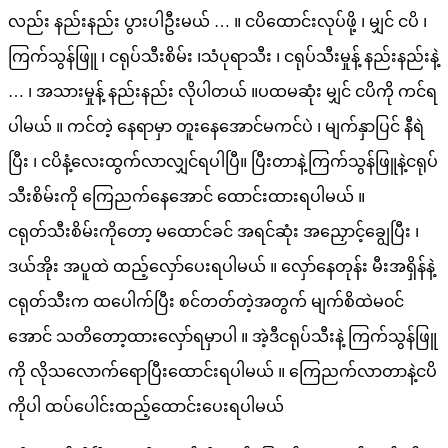
လည်း နည်းနည်း ပွားပါဦးမယ် … ။ ငပိထောင်းလုပ်ဖို့ ၊ မျှင် ငပိ ၊
ကြက်သွန်ဖြူ ၊ ငရုပ်သီးစိမ်း ၊သံပုရာသီး ၊ ငရုပ်သီးမှုန့် နည်းနည်းနဲ့
… ၊ အသားမှုန့် နည်းနည်း လိုပါတယ် ။ပထမဆုံး မျှင် ငပိကို ကင်ရ
ပါမယ် ။ ကင်တဲ့ နေရာမှာ တူးနေအောင်မကင်ပဲ ၊ မျက်နှာပြင် နီရဲ
ပြီး ၊ ငပိနံ့လေးထွက်လာလျှင်ရပါပြီ။ ပြီးတာနဲ့ကြက်သွန်ဖြူနဲ့ငရုပ်
သီးစိမ်းကို ကြေညက်နေအောင် ထောင်းထားရပါမယ် ။
ငရုတ်သီးစိမ်းကိုတော့ မထောင်ခင် အရင်ဆုံး အညှောင့်ချွေပြီး ၊
ဒယ်အိုး အပူထဲ ထည့်လှော်ပေးရပါမယ် ။ လှော်နေတုန်း မီးအရှိန်နဲ့
ငရုတ်သီးက ထပေါက်ပြီး စင်တတ်တဲ့အတွက် မျက်စိထဲမ၀င်
အောင် သတိတော့ထားလှော်ရမှာပါ ။ အဲ့ဒီငရုပ်သီးနဲ့ ကြက်သွန်ဖြူ
ကို လိုသလောက်ရောပြီးထောင်းရပါမယ် ။ ကြေညက်လာတာနဲ့ငပိ
ကိုပါ ထပ်ပေါင်းထည့်ထောင်းပေးရပါမယ်