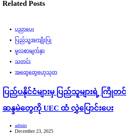
Related Posts
ပညာပေး
ပြည်သူ့အကျိုးပြု
မူလစာမျက်နှာ
သတင်း
အထွေထွေဗဟုသုတ
ပြည်ပနိုင်ငံများမှ ပြည်သူများရဲ့ ကြိုတင်
ဆန္ဒမဲတွေကို UEC ထံ လွှဲပြောင်းပေး
admin
December 23, 2025