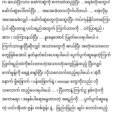
က ဆယ်ပြီးသား ခေါက်ဆွဲကို စကာထဲထည့်ပြီး …ရေခဲတုံးတွေပါ
ခေါက်ဆွဲပေါ်တင်ပြီး … အအေးခံထားလိုက်ပါတယ် …. ။အဲ့လိုမှ
အအေးမခံလျှင် ၊ ခေါက်ဆွဲတွေလုံးထွေးပြီး ကပ်ကုန်နိုင်တာကြော
င့်ပါ ။ပြီးတာနဲ့ ဟင်းရည်အတွက် ကြက်သားကို …ပဲငံပြာရည် ၊
ဆား ၊ သကြားနယ်ပြီး … နူးနေအောင် ပြုတ်ပေးရပါမယ် ။
ကြက်သားနူးပြီဆိုလျှင် အသားတွေကို ဆယ်ပြီး အတုံးသေးလေး
တွေဖြစ်အောင် နုတ်နုတ်စင်းပေးရပါမယ် ။ပွက်ပွက်ဆူနေတဲ့ကြက်
ပြုတ်ရည်ထဲကိုစင်းထားတဲ့အသားတုံးတွေပြန်ထည့် ပြီးလျှင်
ကော်မှုန့်ကို ရေနဲ့ ဖျော်ပြီး လိုသလောက်ထည့်ရပါမယ် ။ အဲ့ဒီ
နောက် မှိုခြောက် ၊ ပန်းခြောက်နဲ့ ၊ sausage တွေကိုလည်း လို
သလောက် ထည့်ပေးရပါမယ် … ၊ ပြီးတာနဲ့ ကြက်ဥ နှစ်လုံးကို
အကာရော ၊ အနှစ်ပါရောမွှေထားတဲ့ အရည်ကို ….ပွက်ပွက်ဆူနေ
တဲ့ ဟင်းအိုးထဲ ဇွန်း တစ်ဇွန်း နဲ့ .. ဖြည်းဖြည်း ချင်း လောင်းထည့်