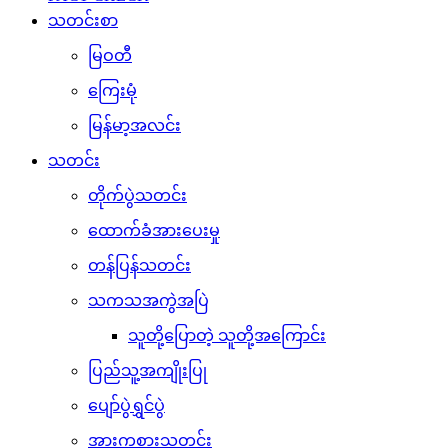
သတင်းစာ
မြဝတီ
ကြေးမုံ
မြန်မာ့အလင်း
သတင်း
တိုက်ပွဲသတင်း
ထောက်ခံအားပေးမှု
တန်ပြန်သတင်း
သကသအကွဲအပြဲ
သူတို့ပြောတဲ့ သူတို့အကြောင်း
ပြည်သူ့အကျိုးပြု
ပျော်ပွဲရွှင်ပွဲ
အားကစားသတင်း