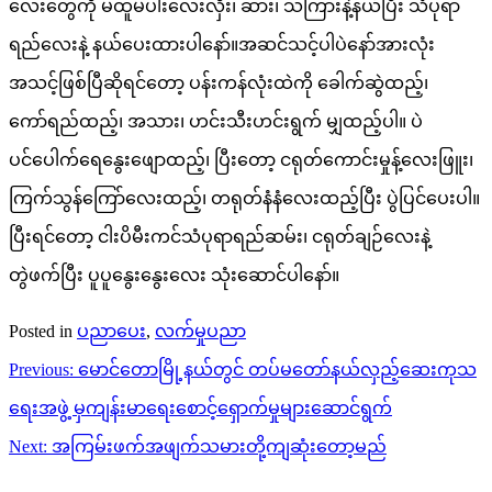
လေးတွေကို မထူမပါးလေးလှီး၊ ဆား၊ သကြားနဲ့နယ်ပြီး သံပုရာ
ရည်လေးနဲ့ နယ်ပေးထားပါနော်။အဆင်သင့်ပါပဲနော်အားလုံး
အသင့်ဖြစ်ပြီဆိုရင်တော့ ပန်းကန်လုံးထဲကို ခေါက်ဆွဲထည့်၊
ကော်ရည်ထည့်၊ အသား၊ ဟင်းသီးဟင်းရွက် မျှထည့်ပါ။ ပဲ
ပင်ပေါက်ရေနွေးဖျောထည့်၊ ပြီးတော့ ငရုတ်ကောင်းမှုန့်လေးဖြူး၊
ကြက်သွန်ကြော်လေးထည့်၊ တရုတ်နံနံလေးထည့်ပြီး ပွဲပြင်ပေးပါ။
ပြီးရင်တော့ ငါးပိမီးကင်သံပုရာရည်ဆမ်း၊ ငရုတ်ချဉ်လေးနဲ့
တွဲဖက်ပြီး ပူပူနွေးနွေးလေး သုံးဆောင်ပါနော်။
Posted in
ပညာပေး
,
လက်မှုပညာ
Post
Previous:
မောင်တောမြို့နယ်တွင် တပ်မတော်နယ်လှည့်ဆေးကုသ
navigation
ရေးအဖွဲ့ မှကျန်းမာရေးစောင့်ရှောက်မှုများဆောင်ရွက်
Next:
အကြမ်းဖက်အဖျက်သမားတို့ကျဆုံးတော့မည်