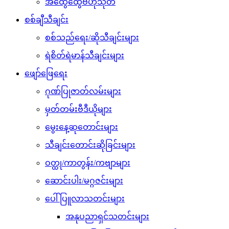
အထွေထွေဗဟုသုတ
စစ်ချီသီချင်း
စစ်သည်ရေး/ဆိုသီချင်းများ
ရဲစိတ်ရဲမာန်သီချင်းများ
ဖျော်ဖြေရေး
ဂုဏ်ပြုဇာတ်လမ်းများ
မှတ်တမ်းဗီဒီယိုများ
မွေးနေ့ဆုတောင်းများ
သီချင်းတောင်းဆိုခြင်းများ
ဝတ္ထု/ကာတွန်း/ကဗျာများ
ဆောင်းပါး/မဂ္ဂဇင်းများ
ပေါ်ပြူလာသတင်းများ
အနုပညာရှင်သတင်းများ