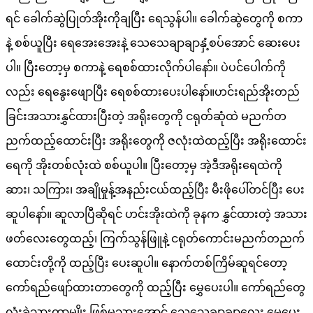
ရင် ခေါက်ဆွဲပြုတ်အိုးကိုချပြီး ရေသွန်ပါ။ ခေါက်ဆွဲတွေကို စကာ
နဲ့ စစ်ယူပြီး ရေအေးအေးနဲ့ သေသေချာချာနှံ့စပ်အောင် ဆေးပေး
ပါ။ ပြီးတော့မှ စကာနဲ့ ရေစစ်ထားလိုက်ပါနော်။ ပဲပင်ပေါက်ကို
လည်း ရေနွေးဖျောပြီး ရေစစ်ထားပေးပါနော်။ဟင်းရည်အိုးတည်
ခြင်းအသားနွှင်ထားပြီးတဲ့ အရိုးတွေကို ငရုတ်ဆုံထဲ မညက်တ
ညက်ထည့်ထောင်းပြီး အရိုးတွေကို ဇလုံးထဲထည့်ပြီး အရိုးထောင်း
ရေကို အိုးတစ်လုံးထဲ စစ်ယူပါ။ ပြီးတော့မှ အဲ့ဒီအရိုးရေထဲကို
ဆား၊ သကြား၊ အချိုမှုန့်အနည်းငယ်ထည့်ပြီး မီးဖိုပေါ်တင်ပြီး ပေး
ဆူပါနော်။ ဆူလာပြီဆိုရင် ဟင်းအိုးထဲကို ခုနက နွှင်ထားတဲ့ အသား
ဖတ်လေးတွေထည့်၊ ကြက်သွန်ဖြူနဲ့ ငရုတ်ကောင်းမညက်တညက်
ထောင်းတို့ကို ထည့်ပြီး ပေးဆူပါ။ နောက်တစ်ကြိမ်ဆူရင်တော့
ကော်ရည်ဖျော်ထားတာတွေကို ထည့်ပြီး မွှေပေးပါ။ ကော်ရည်တွေ
လုံးခဲသွားတာမျိုး ဖြစ်မသွားအောင် သေသေချာချာလေး မွှေပေး