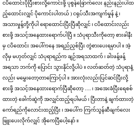
ငပိထောင်းပိုပြီးစားလို့ကောင်းဖို့ ပုစွန်ခြောက်လေး နည်းနည်းပါထ
ည့်ထောင်းလျှင် ပိုကောင်းပါတယ် ) ငရုပ်သီးအကျက်မှုန် နဲ့ ၊
အသားမှုန့်တို့ကိုပါ ရောထောင်းပြီးပြီဆိုလျှင် ၊ ငပိထောင်းလည်း
စားဖို့ အသင့်အနေထားရောက်ပါပြီ ။ သံပုရာသီးကိုတော့ စားခါနီး
မှ ငပိထောင်း အပေါ်ကနေ အရည်ညှစ်ပြီး တွဲစားပေးရမှာပါ ။ အဲ့
လိုမှ မဟုတ်လျှင် သံပုရာရည်က ချဉ်အရသာထက် ၊ ခါးဖန့်ဖန့်
အရသာ ဘက်ကို ပြောင်း သွားနိုင်လို့ပါပဲ ။ လတ်ဆတ်တဲ့ သံပုရာနံ့
လည်း မမွှေးတော့တာကြောင့်ပါ ။ အားလုံးလည်းပြင်ဆင်ပြီးလို့
စားဖို့ အသင့်အနေထားရောက်ပြီဆိုတော့ …. ၊ အအေးခံပြီးရေစစ်
ထားတဲ့ ခေါက်ဆွဲကို အလျှင်ထည့်ရပါမယ် ၊ ပြီးတာနဲ့ ချက်ထားတဲ့
ကော်ရည်ကိုလောင်းထည့်ပြီး ၊ အပေါ်က ကြက်သွန်ဆီချက်လေး
ဖြူးပေးလိုက်လျှင် အိုကေပြီပေါ့နော် ။