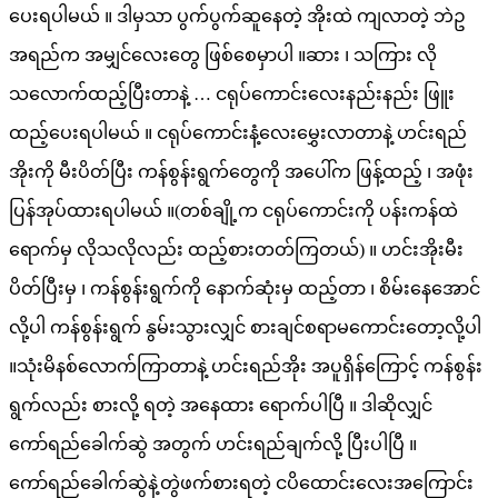
ပေးရပါမယ် ။ ဒါမှသာ ပွက်ပွက်ဆူနေတဲ့ အိုးထဲ ကျလာတဲ့ ဘဲဥ
အရည်က အမျှင်လေးတွေ ဖြစ်စေမှာပါ ။ဆား ၊ သကြား လို
သလောက်ထည့်ပြီးတာနဲ့ … ငရုပ်ကောင်းလေးနည်းနည်း ဖြူး
ထည့်ပေးရပါမယ် ။ ငရုပ်ကောင်းနံ့လေးမွှေးလာတာနဲ့ ဟင်းရည်
အိုးကို မီးပိတ်ပြီး ကန်စွန်းရွက်တွေကို အပေါ်က ဖြန့်ထည့် ၊ အဖုံး
ပြန်အုပ်ထားရပါမယ် ။(တစ်ချို့က ငရုပ်ကောင်းကို ပန်းကန်ထဲ
ရောက်မှ လိုသလိုလည်း ထည့်စားတတ်ကြတယ်) ။ ဟင်းအိုးမီး
ပိတ်ပြီးမှ ၊ ကန်စွန်းရွက်ကို နောက်ဆုံးမှ ထည့်တာ ၊ စိမ်းနေအောင်
လို့ပါ ကန်စွန်းရွက် နွမ်းသွားလျှင် စားချင်စရာမကောင်းတော့လို့ပါ
။သုံးမိနစ်လောက်ကြာတာနဲ့ ဟင်းရည်အိုး အပူရှိန်ကြောင့် ကန်စွန်း
ရွက်လည်း စားလို့ ရတဲ့ အနေထား ရောက်ပါပြီ ။ ဒါဆိုလျှင်
ကော်ရည်ခေါက်ဆွဲ အတွက် ဟင်းရည်ချက်လို့ ပြီးပါပြီ ။
ကော်ရည်ခေါက်ဆွဲနဲ့တွဲဖက်စားရတဲ့ ငပိထောင်းလေးအကြောင်း