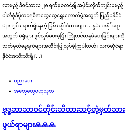
လာမည့် ဒီဇင်ဘာလ ၂၈ ရက်မှစတင်၍ အပိုင်းလိုက်ကျင်းပမည့်
ပါတီစုံဒီမိုကရေစီအထွေထွေရွေးကောက်ပွဲအတွက် ပြည်ပနိုင်ငံ
များတွင် ရောက်ရှိနေတဲ့ မြန်မာနိုင်ငံသားများ ဆန္ဒမဲပေးနိုင်ရေး
အတွက် မဲရုံများ ဖွင်လှစ်ပေးခဲ့ပြီး ကြိုတင်ဆန္ဒမဲပေးခြင်းများကို
သတ်မှတ်နေ့ရက်များအတိုင်းပြုလုပ်ခဲ့ကြပါတယ်။ သက်ဆိုင်ရာ
နိုင်ငံအသီးသီးရှိ […]
ပညာပေး
အထွေထွေဗဟုသုတ
ဗုဒ္ဓဘာသာဝင်တိုင်းသိထားသင့်တဲ့မှတ်သား
ဖွယ်ရာများ🙏🙏🙏