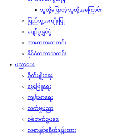
သူတို့ပြောတဲ့ သူတို့အကြောင်း
ပြည်သူ့အကျိုးပြု
ပျော်ပွဲရွှင်ပွဲ
အားကစားသတင်း
နိုင်ငံတကာသတင်း
ပညာပေး
စိုက်ပျိုးရေး
မွေးမြူရေး
ကျန်းမာရေး
လက်မှုပညာ
စစ်ဘက်ဥပဒေ
လစာနှင့်စရိတ်နှုန်းထား