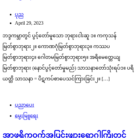
ပုည
April 29, 2023
ဘဒ္ဒကမ္ဘာတွင် ပွင့်တော်မူသော ဘုရားငါးဆူ ၁။ ကကုသန်
မြတ်စွာဘုရား၂။ ကောဏဂုံမြတ်စွာဘုရား၃။ ကဿပ
မြတ်စွာဘုရား၄။ ဂေါတမမြတ်စွာဘုရား၅။ အရိမေတ္တေယျ
မြတ်စွာဘုရား (နောင်ပွင့်တော်မှုမည်) သာသနာတော်သုံးရပ်၁။ ပရိ
ယတ္တိ သာသနာ = ပိဋကပ်စာပေသင်ကြားခြင်း၂။ […]
ပညာပေး
မွေးမြူရေး
အာဖရိကဝက်အပြင်းဖျားရောဂါကြိုတင်