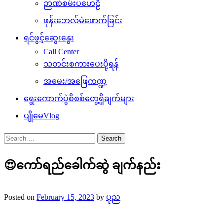
ဉာဏ်စမ်းပဟေဠိ
ဖုန်းဘေလ်မဲဖောက်ခြင်း
ရင်ဖွင့်ဆွေးနွေး
Call Center
သတင်းစကားပေးပို့ရန်
အမေး/အဖြေကဏ္ဍ
ရွေးကောက်ပွဲစိစစ်တွေ့ရှိချက်များ
ပျိုမေVlog
Search
for:
😍ကော်ရည်ခေါက်ဆွဲ ချက်နည်း
Posted on
February 15, 2023
by
ပုည