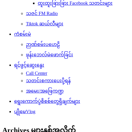
ထူးထူးခြားခြား Facebook သတင်းများ
သဇင် FM Radio
Tiktok ဆယ်လီများ
ကံစမ်းမဲ
ဉာဏ်စမ်းပဟေဠိ
ဖုန်းဘေလ်မဲဖောက်ခြင်း
ရင်ဖွင့်ဆွေးနွေး
Call Center
သတင်းစကားပေးပို့ရန်
အမေး/အဖြေကဏ္ဍ
ရွေးကောက်ပွဲစိစစ်တွေ့ရှိချက်များ
ပျိုမေVlog
Archives များနှစ်အလိုက်