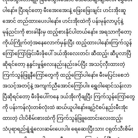
ပါနော်။ ပြီးရင်တော့ မီးအေးအေးနဲ့ ဖြေးဖြေးချင်း ဟင်းအိုးဆူ
အောင် တည်ထားပေးပါနော်။ ဟင်းအိုးထဲကို ပန်းမုန်လာပွင့်နဲ့
မုန်ညင်းကို စားခါနီးမှ ထည့်စားနိုင်ပါတယ်နော်။ အရသာကိုတော့
ကိုယ်ကြိုက်တဲ့အနေလောက်မှန်းပြီး ထည့်ထားပါနော်။ကြက်သွန်
ကြော်ကြော်ခြင်းမီးဖိုပေါ် ဒယ်အိုးလေးတင်၊ ဆီထည့်၊ ဆီပူလာပြီ
ဆိုရင်တော့ နနွင်းမှုန့်လေးနည်းနည်းခပ်ပြီး အသင့်လှီးထားတဲ့
ကြက်သွန်ဖြူနီကြော်တွေကို ထည့်ကြော်ပါနော်။ မီးမပြင်းစေဘဲ
အသင့်အတင့်နဲ့ အကျက်ညီအောင်ကြော်ပါ။ ရွှေဝါရောင်သန်းလာ
ပြီဆိုရင်တော့ မီးဖိုပေါ်ကနေ ဒယ်အိုးကိုချပြီး ကြက်သွန်ကြော်တွေ
ကို ပန်းကန်လုံးတစ်လုံးထဲ ဆယ်ယူပါနော်။ချဉ်ငံစပ်နည်းမီးအုံး
ထားတဲ့ ငါးပိစိမ်းစားထဲကို ကြက်သွန်ဖြူထောင်းလေးထည့်၊
သံပုရာရည်ရွှဲရွှဲလေးဆမ်းပေးပါ။ ရေဆေးပြီးသား ငရုတ်သီးစိမ်း