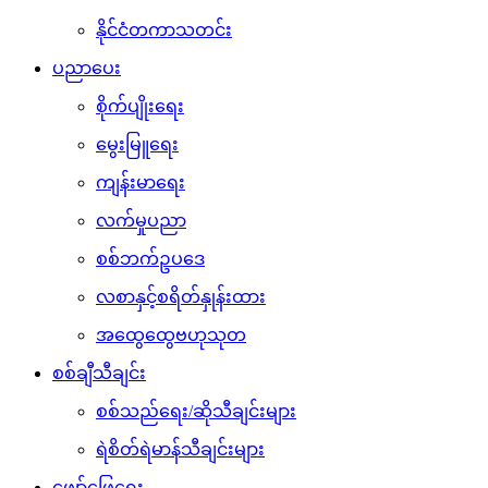
နိုင်ငံတကာသတင်း
ပညာပေး
စိုက်ပျိုးရေး
မွေးမြူရေး
ကျန်းမာရေး
လက်မှုပညာ
စစ်ဘက်ဥပဒေ
လစာနှင့်စရိတ်နှုန်းထား
အထွေထွေဗဟုသုတ
စစ်ချီသီချင်း
စစ်သည်ရေး/ဆိုသီချင်းများ
ရဲစိတ်ရဲမာန်သီချင်းများ
ဖျော်ဖြေရေး