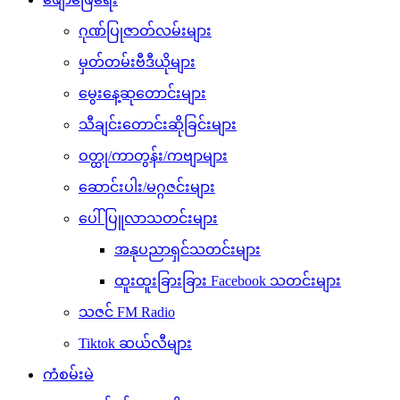
ဂုဏ်ပြုဇာတ်လမ်းများ
မှတ်တမ်းဗီဒီယိုများ
မွေးနေ့ဆုတောင်းများ
သီချင်းတောင်းဆိုခြင်းများ
ဝတ္ထု/ကာတွန်း/ကဗျာများ
ဆောင်းပါး/မဂ္ဂဇင်းများ
ပေါ်ပြူလာသတင်းများ
အနုပညာရှင်သတင်းများ
ထူးထူးခြားခြား Facebook သတင်းများ
သဇင် FM Radio
Tiktok ဆယ်လီများ
ကံစမ်းမဲ