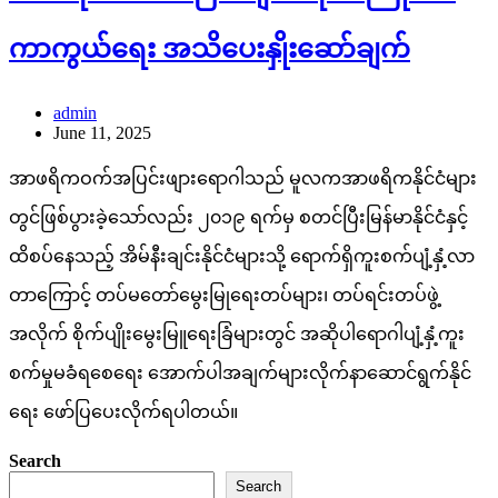
ကာကွယ်ရေး အသိပေးနှိုးဆော်ချက်
admin
June 11, 2025
အာဖရိကဝက်အပြင်းဖျားရောဂါသည် မူလကအာဖရိကနိုင်ငံများ
တွင်ဖြစ်ပွားခဲ့သော်လည်း ၂၀၁၉ ရက်မှ စတင်ပြီးမြန်မာနိုင်ငံနှင့်
ထိစပ်နေသည့် အိမ်နီးချင်းနိုင်ငံများသို့ ရောက်ရှိကူးစက်ပျံ့နှံ့လာ
တာကြောင့် တပ်မတော်မွေးမြုရေးတပ်များ၊ တပ်ရင်းတပ်ဖွဲ့
အလိုက် စိုက်ပျိုးမွေးမြူရေးခြံများတွင် အဆိုပါရောဂါပျံ့နှံ့ကူး
စက်မှုမခံရစေရေး အောက်ပါအချက်များလိုက်နာဆောင်ရွက်နိုင်
ရေး ဖော်ပြပေးလိုက်ရပါတယ်။
Search
Search