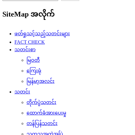
SiteMap အလိုက်
ဖတ်ရှုသင့်သည့်သတင်းများ
FACT CHECK
သတင်းစာ
မြဝတီ
ကြေးမုံ
မြန်မာ့အလင်း
သတင်း
တိုက်ပွဲသတင်း
ထောက်ခံအားပေးမှု
တန်ပြန်သတင်း
သကသအကွဲအပြဲ