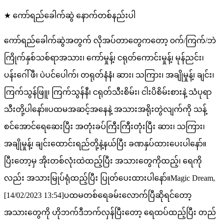
★ ကော်ရည်ခေါက်ဆွဲ နောက်တစ်နည်းပါ
ကော်ရည်ခေါက်ဆွဲအတွက် လိုအပ်တာတွေကတော့ ၀က်/ကြက်/ဘဲ
ကြိုက်နှစ်သစ်ရာအသား၊ ကော်မှုန့်၊ ငရုတ်ကောင်းမှုန့်၊ မုန်ညင်း၊
ပန်းဂေါ်ဖီ၊ ပဲပင်ပေါက်၊ တရုတ်နံနံ၊ ဆား၊ သကြား၊ အချိုမှုန့်၊ ချင်း၊
ကြက်သွန်ဖြူ၊ ကြက်သွန်နီ၊ ငရုတ်သီးစိမ်း၊ ငါးပိစိမ်းစားနဲ့ သံပုရာ
သီးတို့ပါနော်။ပထမအဆင့်အနေနဲ့ အသားအရိုးတွဲလျက်ကို သန့်
စင်အောင်ရေဆေးပြီး အတုံးခပ်ကြီးကြီးတုံးပြီး ဆား၊ သကြား၊
အချိုမှုန့်၊ ချင်းထောင်းရည်တို့နဲ့နယ်ပြီး ခဏနှပ်ထားပေးပါနော်။
ပြီးတော့မှ အိုးတစ်လုံးထဲထည့်ပြီး အသားတွေကိုထည့်၊ ရေကို
လည်း အသားမြုပ်ရုံထည့်ပြီး ပြုတ်ပေးထားပါနော်။Magic Dream,
[14/02/2023 13:54]ပထမတစ်ရေခမ်းလောက်ပြီဆိုရင်တော့
အသားတွေကို ဟိုဘက်ဒီဘက်လှန်ပြီးတော့ ရေထပ်ထည့်ပြီး တည်