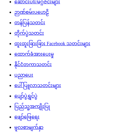
ဆောင်းပါး/မဂ္ဂဇင်းများ
ဉာဏ်စမ်းပဟေဠိ
တန်ပြန်သတင်း
တိုက်ပွဲသတင်း
ထူးထူးခြားခြား Facebook သတင်းများ
ထောက်ခံအားပေးမှု
နိုင်ငံတကာသတင်း
ပညာပေး
ပေါ်ပြူလာသတင်းများ
ပျော်ပွဲရွှင်ပွဲ
ပြည်သူ့အကျိုးပြု
ဖျော်ဖြေရေး
မူလစာမျက်နှာ