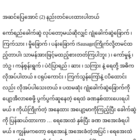
အဆင်ပြေအောင် (2) နည်းတင်ပေးထားပါတယ်
ကော်ရည်ခေါက်ဆွဲ လုပ်တော့မယ်ဆိုလျှင် ဂျုံခေါက်ဆွဲခြောက် ၊
ကြက်သား ၊ မှိုခြောက် ၊ ပန်းခြောက် ၊Sausage(ကြိုက်လို့တမင်ထ
ည့်တာပါ၊ သာမန်အားဖြင့်မထည့်စားတတ်ကြပါဘူး ) ၊ ကော်မှုန့် ၊
ဘဲဥ ၊ ကန်စွန်းရွက် ၊ ပဲငံပြာရည် ၊ ဆား ၊ သကြား နဲ့ ရေတို့ အဓိက
လိုအပ်ပါတယ် ။ ငရုပ်ကောင်း ၊ ကြက်သွန်ကြော်နဲ့ ငပိထောင်း
လည်း လိုအပ်ပါသေးတယ် ။ ပထမဆုံး ဂျုံခေါက်ဆွဲခြောက်ကို
ပျော့အိလာစေဖို့ ပွက်ပွက်ဆူနေတဲ့ ရေထဲ ခဏနှစ်ထားပေးရပါ
မယ် ။ ကိုယ်ကြိုက်တဲ့ အနေထား အပျော့မာကိုကြည့်ပြီး ခေါက်ဆွဲ
ကို ပြန်ဆယ်ထားကာ … ရေအေးထဲ နှစ်ပြီး ခဏ အအေးခံရပါ
မယ် ။ ကျွန်မကတော့ ရေအေးနဲ့ အအေးခံတဲ့အပြင် ၊ ရေအေးထဲ