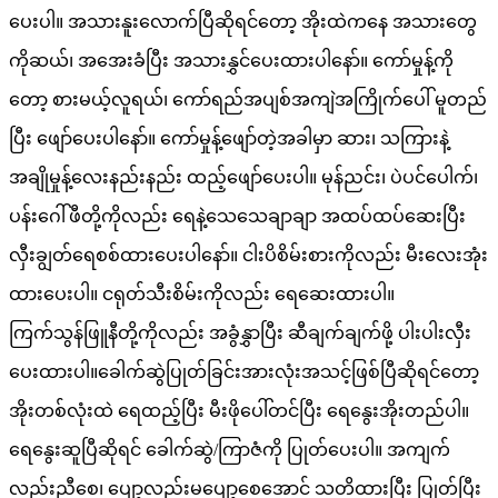
ပေးပါ။ အသားနူးလောက်ပြီဆိုရင်တော့ အိုးထဲကနေ အသားတွေ
ကိုဆယ်၊ အအေးခံပြီး အသားနွှင်ပေးထားပါနော်။ ကော်မှုန့်ကို
တော့ စားမယ့်လူရယ်၊ ကော်ရည်အပျစ်အကျဲအကြိုက်ပေါ် မူတည်
ပြီး ဖျော်ပေးပါနော်။ ကော်မှုန့်ဖျော်တဲ့အခါမှာ ဆား၊ သကြားနဲ့
အချိုမှုန့်လေးနည်းနည်း ထည့်ဖျော်ပေးပါ။ မုန်ညင်း၊ ပဲပင်ပေါက်၊
ပန်းဂေါ်ဖီတို့ကိုလည်း ရေနဲ့သေသေချာချာ အထပ်ထပ်ဆေးပြီး
လှီးချွတ်ရေစစ်ထားပေးပါနော်။ ငါးပိစိမ်းစားကိုလည်း မီးလေးအုံး
ထားပေးပါ။ ငရုတ်သီးစိမ်းကိုလည်း ရေဆေးထားပါ။
ကြက်သွန်ဖြူနီတို့ကိုလည်း အခွံနွှာပြီး ဆီချက်ချက်ဖို့ ပါးပါးလှီး
ပေးထားပါ။ခေါက်ဆွဲပြုတ်ခြင်းအားလုံးအသင့်ဖြစ်ပြီဆိုရင်တော့
အိုးတစ်လုံးထဲ ရေထည့်ပြီး မီးဖိုပေါ်တင်ပြီး ရေနွေးအိုးတည်ပါ။
ရေနွေးဆူပြီဆိုရင် ခေါက်ဆွဲ/ကြာဇံကို ပြုတ်ပေးပါ။ အကျက်
လည်းညီစေ၊ ပျော့လည်းမပျော့စေအောင် သတိထားပြီး ပြုတ်ပြီး