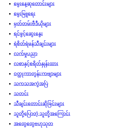
မွေးနေ့ဆုတောင်းများ
မွေးမြူရေး
မှတ်တမ်းဗီဒီယိုများ
ရင်ဖွင့်ဆွေးနွေး
ရဲစိတ်ရဲမန်သီချင်းများ
လက်မှုပညာ
လစာနှင့်စရိတ်နှုန်းထား
ဝတ္ထု/ကာတွန်း/ကဗျာများ
သကသအကွဲအပြဲ
သတင်း
သီချင်းတောင်းဆိုခြင်းများ
သူတို့ပြောတဲ့ သူတို့အကြောင်း
အထွေထွေဗဟုသုတ