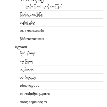
သူတို့ပြောတဲ့ သူတို့အကြောင်း
ပြည်သူ့အကျိုးပြု
ပျော်ပွဲရွှင်ပွဲ
အားကစားသတင်း
နိုင်ငံတကာသတင်း
ပညာပေး
စိုက်ပျိုးရေး
မွေးမြူရေး
ကျန်းမာရေး
လက်မှုပညာ
စစ်ဘက်ဥပဒေ
လစာနှင့်စရိတ်နှုန်းထား
အထွေထွေဗဟုသုတ