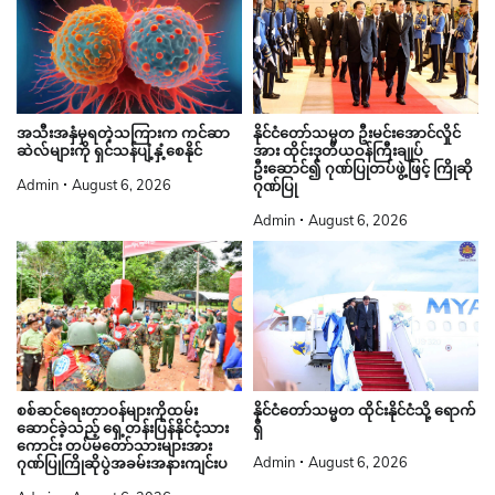
နိုင်ငံတော်သမ္မတ ဦးမင်းအောင်လှိုင်
အသီးအနှံမှရတဲ့သကြားက ကင်ဆာ
အား ထိုင်းဒုတိယဝန်ကြီးချုပ်
ဆဲလ်များကို ရှင်သန်ပျံ့နှံ့စေနိုင်
ဦးဆောင်၍ ဂုဏ်ပြုတပ်ဖွဲ့ဖြင့် ကြိုဆို
Admin
August 6, 2026
ဂုဏ်ပြု
Admin
August 6, 2026
စစ်ဆင်ရေးတာဝန်များကိုထမ်း
နိုင်ငံတော်သမ္မတ ထိုင်းနိုင်ငံသို့ ရောက်
ဆောင်ခဲ့သည့် ရှေ့တန်းပြန်နိုင်ငံ့သား
ရှိ
ကောင်း တပ်မတော်သားများအား
Admin
August 6, 2026
ဂုဏ်ပြုကြိုဆိုပွဲအခမ်းအနားကျင်းပ