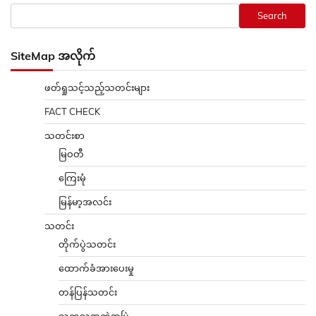
Search
SiteMap အလိုက်
ဖတ်ရှုသင့်သည့်သတင်းများ
FACT CHECK
သတင်းစာ
မြဝတီ
ကြေးမုံ
မြန်မာ့အလင်း
သတင်း
တိုက်ပွဲသတင်း
ထောက်ခံအားပေးမှု
တန်ပြန်သတင်း
သကသအကွဲအပြဲ