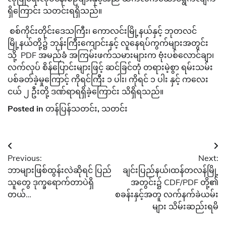
ရှိကြောင်း သတင်းရရှိသည်။
စစ်ကိုင်းတိုင်းဒေသကြီး၊ ကောလင်းမြို့နယ်နှင့် ဘုတလင်
မြို့နယ်တို့၌ ဘုန်းကြီးကျောင်းနှင့် လူနေရပ်ကွက်များအတွင်း
သို့ PDF အမည်ခံ အကြမ်းဖက်သမားများက ဗုံးပစ်လောင်ချာ၊
လက်လုပ် စိန်ပြောင်းများဖြင့် ဆင်ခြင်တုံ တရားမဲ့စွာ ရမ်းသမ်း
ပစ်ခတ်ခဲ့မှုကြောင့် ကိုရင်ကြီး ၁ ပါး၊ ကိုရင် ၁ ပါး နှင့် ကလေး
ငယ် ၂ ဦးတို့ ဒဏ်ရာရရှိခဲ့ကြောင်း သိရှိရသည်။
Posted in
တန်ပြန်သတင်း
,
သတင်း
Post
Previous:
Next:
navigation
ဘာများဖြစ်ထွန်းလဲဆိုရင် ပြည်
ချင်းပြည်နယ်၊ထန်တလန်မြို့
သူတွေ ဒုက္ခရောက်တာပဲရှိ
အတွင်း၌ CDF/PDF တို့၏
တယ်…
စခန်းနှင့်အတူ လက်နက်ခဲယမ်း
များ သိမ်းဆည်းရမိ