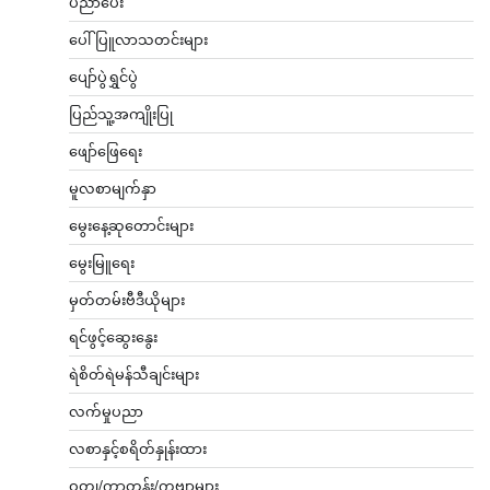
ပညာပေး
ပေါ်ပြူလာသတင်းများ
ပျော်ပွဲရွှင်ပွဲ
ပြည်သူ့အကျိုးပြု
ဖျော်ဖြေရေး
မူလစာမျက်နှာ
မွေးနေ့ဆုတောင်းများ
မွေးမြူရေး
မှတ်တမ်းဗီဒီယိုများ
ရင်ဖွင့်ဆွေးနွေး
ရဲစိတ်ရဲမန်သီချင်းများ
လက်မှုပညာ
လစာနှင့်စရိတ်နှုန်းထား
ဝတ္ထု/ကာတွန်း/ကဗျာများ