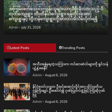
တိုက်ပွဲသတင်း
သတင်း
အကြမ်းဖက်သောင်းကျန်းသူများယာယီစိုးမိုးထားသည့် ဝိ
တုတ်ကျေးရွာ၊ တီးတိန်ယံကျေးရွာ၊ ရန်တိုင်းအောင်
ကျေးရွာနှင့် တွီဘန်ကျေးရွာတို့အားထပ်မံသိမ်းပိုက်ရရှိ
Admin
July 31, 2026
Latest Posts
Trending Posts
အသီးအနှံမှရတဲ့သကြားက ကင်ဆာဆဲလ်များကို ရှင်သန်
ပျံ့နှံ့စေနိုင်
Admin
August 6, 2026
နိုင်ငံတော်သမ္မတ ဦးမင်းအောင်လှိုင်အား ထိုင်းဒုတိယ
ဝန်ကြီးချုပ် ဦးဆောင်၍ ဂုဏ်ပြုတပ်ဖွဲ့ဖြင့် ကြိုဆိုဂုဏ်
ပြု
Admin
August 6, 2026