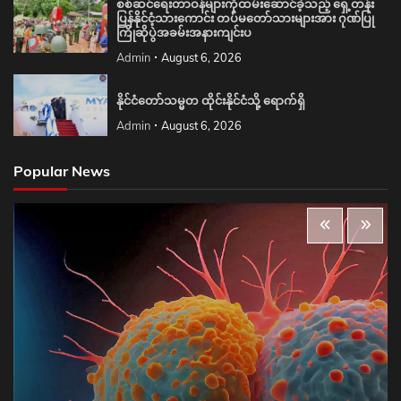
စစ်ဆင်ရေးတာဝန်များကိုထမ်းဆောင်ခဲ့သည့် ရှေ့တန်း
ပြန်နိုင်ငံ့သားကောင်း တပ်မတော်သားများအား ဂုဏ်ပြု
ကြိုဆိုပွဲအခမ်းအနားကျင်းပ
Admin
August 6, 2026
နိုင်ငံတော်သမ္မတ ထိုင်းနိုင်ငံသို့ ရောက်ရှိ
Admin
August 6, 2026
Popular News