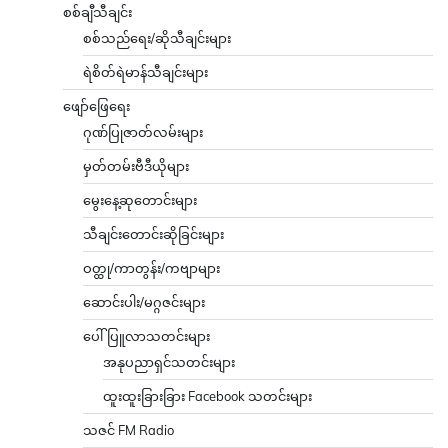
စစ်ချီသီချင်း
စစ်သည်ရေး/ဆိုသီချင်းများ
ရဲစိတ်ရဲမာန်သီချင်းများ
ဖျော်ဖြေရေး
ဂုဏ်ပြုဇာတ်လမ်းများ
မှတ်တမ်းဗီဒီယိုများ
မွေးနေ့ဆုတောင်းများ
သီချင်းတောင်းဆိုခြင်းများ
ဝတ္ထု/ကာတွန်း/ကဗျာများ
ဆောင်းပါး/မဂ္ဂဇင်းများ
ပေါ်ပြူလာသတင်းများ
အနုပညာရှင်သတင်းများ
ထူးထူးခြားခြား Facebook သတင်းများ
သဇင် FM Radio