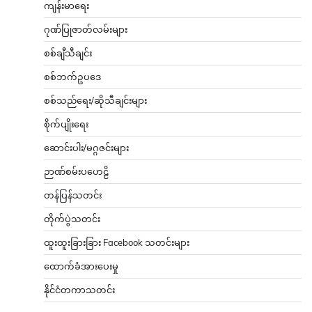
ကျန်းမာရေး
ဂုဏ်ပြုဇာတ်လမ်းများ
စစ်ချီသီချင်း
စစ်ဘက်ဥပဒေ
စစ်သည်ရေး/ဆိုသီချင်းများ
စိုက်ပျိုးရေး
ဆောင်းပါး/မဂ္ဂဇင်းများ
ဉာဏ်စမ်းပဟေဠိ
တန်ပြန်သတင်း
တိုက်ပွဲသတင်း
ထူးထူးခြားခြား Facebook သတင်းများ
ထောက်ခံအားပေးမှု
နိုင်ငံတကာသတင်း