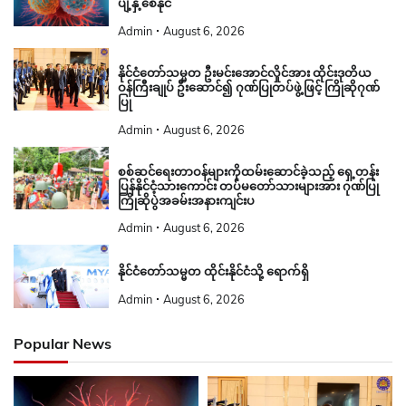
ပျံ့နှံ့စေနိုင်
Admin
August 6, 2026
နိုင်ငံတော်သမ္မတ ဦးမင်းအောင်လှိုင်အား ထိုင်းဒုတိယ
ဝန်ကြီးချုပ် ဦးဆောင်၍ ဂုဏ်ပြုတပ်ဖွဲ့ဖြင့် ကြိုဆိုဂုဏ်
ပြု
Admin
August 6, 2026
စစ်ဆင်ရေးတာဝန်များကိုထမ်းဆောင်ခဲ့သည့် ရှေ့တန်း
ပြန်နိုင်ငံ့သားကောင်း တပ်မတော်သားများအား ဂုဏ်ပြု
ကြိုဆိုပွဲအခမ်းအနားကျင်းပ
Admin
August 6, 2026
နိုင်ငံတော်သမ္မတ ထိုင်းနိုင်ငံသို့ ရောက်ရှိ
Admin
August 6, 2026
Popular News