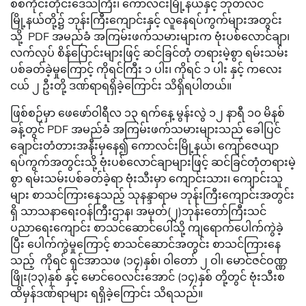
စစ်ကိုင်းတိုင်းဒေသကြီး၊ ကောလင်းမြို့နယ်နှင့် ဘုတလင်
မြို့နယ်တို့၌ ဘုန်းကြီးကျောင်းနှင့် လူနေရပ်ကွက်များအတွင်း
သို့ PDF အမည်ခံ အကြမ်းဖက်သမားများက ဗုံးပစ်လောင်ချာ၊
လက်လုပ် စိန်ပြောင်းများဖြင့် ဆင်ခြင်တုံ တရားမဲ့စွာ ရမ်းသမ်း
ပစ်ခတ်ခဲ့မှုကြောင့် ကိုရင်ကြီး ၁ ပါး၊ ကိုရင် ၁ ပါး နှင့် ကလေး
ငယ် ၂ ဦးတို့ ဒဏ်ရာရရှိခဲ့ကြောင်း သိရှိရပါတယ်။
ဖြစ်စဉ်မှာ ဖေဖော်ဝါရီလ ၁၃ ရက်နေ့ မွန်းလွဲ ၁၂ နာရီ ၁၀ မိနစ်
ခန့်တွင် PDF အမည်ခံ အကြမ်းဖက်သမားများသည် ခေါပြင်
ချောင်းတံတားအနီးမှနေ၍ ကောလင်းမြို့နယ်၊ ကျော်ဇေယျာ
ရပ်ကွက်အတွင်းသို့ ဗုံးပစ်လောင်ချာများဖြင့် ဆင်ခြင်တုံတရားမဲ့
စွာ ရမ်းသမ်းပစ်ခတ်ခဲ့ရာ ဗုံးသီးမှာ ကျောင်းသား၊ ကျောင်းသူ
များ စာသင်ကြားနေသည့် သုနန္ဒာရာမ ဘုန်းကြီးကျောင်းအတွင်း
ရှိ သာသနာရေးဝန်ကြီးဌာန၊ အမှတ်(၂)ဘုန်းတော်ကြီးသင်
ပညာရေးကျောင်း စာသင်ဆောင်ပေါ်သို့ ကျရောက်ပေါက်ကွဲခဲ့
ပြီး ပေါက်ကွဲမှုကြောင့် စာသင်ဆောင်အတွင်း စာသင်ကြားနေ
သည့် ကိုရင် ရှင်အာသဖ (၁၄)နှစ်၊ ဝါတော် ၂ ဝါ၊ မောင်ဇင်ဝဏ္ဏ
ဖြိုး(၁၃)နှစ် နှင့် မောင်ဝေလင်းအောင် (၁၄)နှစ် တို့တွင် ဗုံးသီးစ
ထိမှန်ဒဏ်ရာများ ရရှိခဲ့ကြောင်း သိရသည်။