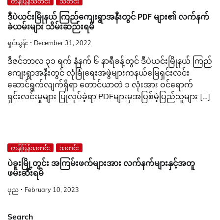
တန်ပြန်သတင်း
သတင်း
ဒီပဲယင်းမြိုနယ် ကြည်ကျေးရွာအနီးတွင် PDF များ၏ လက်နက်
ခဲယမ်းများ သိမ်းဆည်းရမိ
ရှင်ယွန်း
December 31, 2022
ဒီဇင်ဘာလ ၃၁ ရက် နံနက် ၆ နာရီခန့်တွင် ဒီပဲယင်းမြိုနယ် ကြည်
ကျေးရွာအနီးတွင် လုံခြုံရေးအဖွဲများကနယ်မြေရှင်းလင်း
ဆောင်ရွက်လျက်ရှိရာ တောင်ယာတဲ ၁ လုံးအား ဝင်ရောက်
ရှင်းလင်းမှုများ ပြုလုပ်ခဲ့ရာ PDFများမှအပြစ်မဲ့ပြည်သူများ […]
တန်ပြန်သတင်း
သတင်း
ပဲခူးမြို့တွင်း အကြမ်းဖက်များအား လက်နက်များနှင့်အတူ
ဖမ်းဆီးရမိ
ပုည
February 10, 2023
Search