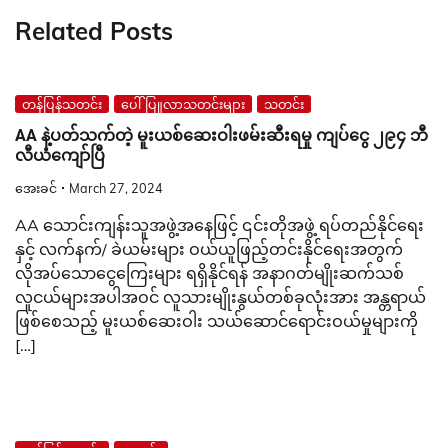
Related Posts
တန်ပြန်သတင်း
ပေါ်ပြူလာသတင်းများ
သတင်း
AA နဲ့ပတ်သက်တဲ့ မူးယစ်ဆေးဝါးဖမ်းဆီးရမှု ကျပ်ငွေ ၂၉၄ ဘီ
လီယံကျော်ပြီ
အေးခင်
March 27, 2024
AA သောင်းကျန်းသူအဖွဲ့အနေဖြင့် ၎င်းတိုအဖွဲ့ ရပ်တည်နိုင်ရေး
နှင့် လက်နက်/ ခဲယမ်းများ ဝယ်ယူဖြည့်တင်းနိုင်ရေးအတွက်
လိုအပ်သောငွေကြေးများ ရရှိနိုင်ရန် အနာဂတ်မျိုးဆက်သစ်
လူငယ်များအပါအဝင် လူသားမျိုးနွယ်တစ်ခုလုံးအား အန္တရာယ်
ဖြစ်စေသည့် မူးယစ်ဆေးဝါး သယ်ဆောင်ရောင်းဝယ်မှုများကို
[…]