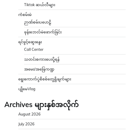
Tiktok ဆယ်လီများ
ကံစမ်းမဲ
ဉာဏ်စမ်းပဟေဠိ
ဖုန်းဘေလ်မဲဖောက်ခြင်း
ရင်ဖွင့်ဆွေးနွေး
Call Center
သတင်းစကားပေးပို့ရန်
အမေး/အဖြေကဏ္ဍ
ရွေးကောက်ပွဲစိစစ်တွေ့ရှိချက်များ
ပျိုမေVlog
Archives များနှစ်အလိုက်
August 2026
July 2026