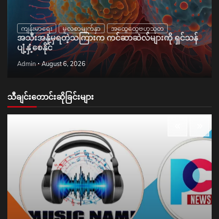
ကျန်းမာရေး
မူလစာမျက်နှာ
အထွေထွေဗဟုသုတ
အသီးအနှံမှရတဲ့သကြားက ကင်ဆာဆဲလ်များကို ရှင်သန်
ပျံ့နှံ့စေနိုင်
Admin
August 6, 2026
သီချင်းတောင်းဆိုခြင်းများ