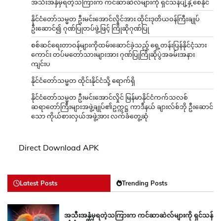
အသီးအနှံမှရတဲ့သကြားက ကင်ဆာဆဲလ်များကို ရှင်သန်ပျံ့နှံ့စေနိုင်
နိုင်ငံတော်သမ္မတ ဦးမင်းအောင်လှိုင်အား ထိုင်းဒုတိယဝန်ကြီးချုပ်
ဦးဆောင်၍ ဂုဏ်ပြုတပ်ဖွဲ့ဖြင့် ကြိုဆိုဂုဏ်ပြု
စစ်ဆင်ရေးတာဝန်များကိုထမ်းဆောင်ခဲ့သည့် ရှေ့တန်းပြန်နိုင်ငံ့သား
ကောင်း တပ်မတော်သားများအား ဂုဏ်ပြုကြိုဆိုပွဲအခမ်းအနား
ကျင်းပ
နိုင်ငံတော်သမ္မတ ထိုင်းနိုင်ငံသို့ ရောက်ရှိ
နိုင်ငံတော်သမ္မတ ဦးမင်းအောင်လှိုင် မြန်မာနိုင်ငံကက်သလစ်
ဆရာတော်ကြီးများအဖွဲ့ချုပ်၏ဥက္ကဋ္ဌ ကာဒီနယ် ချားလ်စ်ဘို ဦးဆောင်
သော ကိုယ်စားလှယ်အဖွဲ့အား လက်ခံတွေ့ဆုံ
Direct Download APK
Latest Posts
Trending Posts
အသီးအနှံမှရတဲ့သကြားက ကင်ဆာဆဲလ်များကို ရှင်သန်