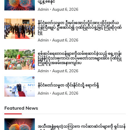
ပျံ့နှံ့စေနိုင်
Admin
August 6, 2026
နိုင်ငံတော်သမ္မတ ဦးမင်းအောင်လှိုင်အား ထိုင်းဒုတိယ
ဝန်ကြီးချုပ် ဦးဆောင်၍ ဂုဏ်ပြုတပ်ဖွဲ့ဖြင့် ကြိုဆိုဂုဏ်
ပြု
Admin
August 6, 2026
စစ်ဆင်ရေးတာဝန်များကိုထမ်းဆောင်ခဲ့သည့် ရှေ့တန်း
ပြန်နိုင်ငံ့သားကောင်း တပ်မတော်သားများအား ဂုဏ်ပြု
ကြိုဆိုပွဲအခမ်းအနားကျင်းပ
Admin
August 6, 2026
နိုင်ငံတော်သမ္မတ ထိုင်းနိုင်ငံသို့ ရောက်ရှိ
Admin
August 6, 2026
Featured News
အသီးအနှံမှရတဲ့သကြားက ကင်ဆာဆဲလ်များကို ရှင်သန်