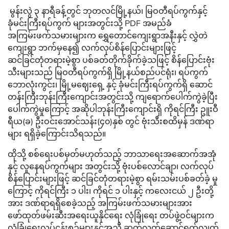
မွန်းလွဲ ၃ နာရီခန့်တွင် ဘုတလင်မြို့နယ်၊ မြဝတီရပ်ကွက်နှင့်
ခုံမင်းကြီးရပ်ကွက် များအတွင်းသို့ PDF အမည်ခံ
အကြမ်းဖက်သမားများက ရွှေတောင်ကျေးရွာအနီးနှင့် လွှဲတဲ
ကျေးရွာ ဘက်မှနေ၍ လက်လုပ်စိန်ပြောင်းများဖြင့်
ဆင်ခြင်တုံတရားမဲ့စွာ ပစ်ခတ်တိုက်ခိုက်ခဲ့သဖြင့် စိန်ပြောင်းဗုံး
သီးများသည် မြဝတီရပ်ကွက်ရှိ မြို့နယ်စည်ပင်ရုံး၊ ရပ်ကွက်
ဘောလုံးကွင်း၊ မြို့မဈေးရှေ့ နှင့် ခုံမင်းကြီးရပ်ကွက်ရှိ ဆောင်
တန်းကြီးဘုန်းကြီးကျောင်းအတွင်းသို့ ကျရောက်ပေါက်ကွဲခဲ့ပြီး
ပေါက်ကွဲမှုကြောင့် အဆိုပါဘုန်းကြီးကျောင်းရှိ ကိုရင်ကြီး ဥူးဝီ
ရီယ(ခ) ဦးဝင်းအောင်သန်း(၄၀)နှစ် တွင် ဗုံးသီးစထိမှန် ဒဏ်ရာ
များ ရရှိခဲ့ကြောင်းသိရသည်။
ထိုသို့ စစ်ရေးပစ်မှတ်မဟုတ်သည့် ဘာသာရေးအဆောက်အအုံ
နှင့် လူနေရပ်ကွက်များ အတွင်းသို့ ဗုံးပစ်လောင်ချာ၊ လက်လုပ်
စိန်ပြောင်းများဖြင့် ဆင်ခြင်တုံတရားမဲ့စွာ ရမ်းသမ်းပစ်ခတ်ခဲ့ မှု
ကြောင့် ကိုရင်ကြီး ၁ ပါး၊ ကိုရင် ၁ ပါးနှင့် ကလေးငယ် ၂ ဦးတို့
အား ဒဏ်ရာရရှိစေခဲ့သည့် အကြမ်းဖက်သမားများအား
ဖော်ထုတ်ဖမ်းဆီးအရေးယူနိုင်ရေး လုံခြုံရေး တပ်ဖွဲ့ဝင်များက
လုံခြုံရေးလုပ်ငန်းစဉ်များနှင့်အညီ ဆက်လက်ဆောင်ရွက်လျက်