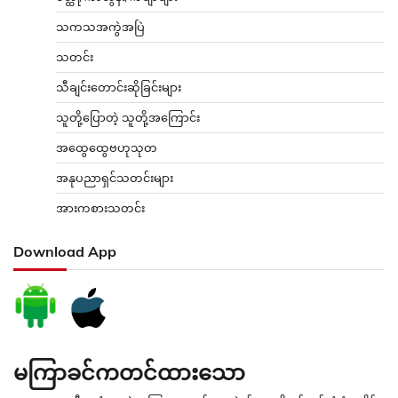
သကသအကွဲအပြဲ
သတင်း
သီချင်းတောင်းဆိုခြင်းများ
သူတို့ပြောတဲ့ သူတို့အကြောင်း
အထွေထွေဗဟုသုတ
အနုပညာရှင်သတင်းများ
အားကစားသတင်း
Download App
မကြာခင်ကတင်ထားသော