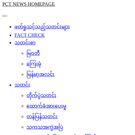
PCT NEWS HOMEPAGE
ဖတ်ရှုသင့်သည့်သတင်းများ
FACT CHECK
သတင်းစာ
မြဝတီ
ကြေးမုံ
မြန်မာ့အလင်း
သတင်း
တိုက်ပွဲသတင်း
ထောက်ခံအားပေးမှု
တန်ပြန်သတင်း
သကသအကွဲအပြဲ