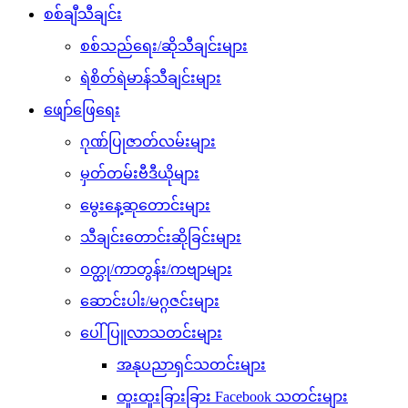
စစ်ချီသီချင်း
စစ်သည်ရေး/ဆိုသီချင်းများ
ရဲစိတ်ရဲမာန်သီချင်းများ
ဖျော်ဖြေရေး
ဂုဏ်ပြုဇာတ်လမ်းများ
မှတ်တမ်းဗီဒီယိုများ
မွေးနေ့ဆုတောင်းများ
သီချင်းတောင်းဆိုခြင်းများ
ဝတ္ထု/ကာတွန်း/ကဗျာများ
ဆောင်းပါး/မဂ္ဂဇင်းများ
ပေါ်ပြူလာသတင်းများ
အနုပညာရှင်သတင်းများ
ထူးထူးခြားခြား Facebook သတင်းများ