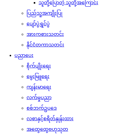
သူတို့ပြောတဲ့ သူတို့အကြောင်း
ပြည်သူ့အကျိုးပြု
ပျော်ပွဲရွှင်ပွဲ
အားကစားသတင်း
နိုင်ငံတကာသတင်း
ပညာပေး
စိုက်ပျိုးရေး
မွေးမြူရေး
ကျန်းမာရေး
လက်မှုပညာ
စစ်ဘက်ဥပဒေ
လစာနှင့်စရိတ်နှုန်းထား
အထွေထွေဗဟုသုတ