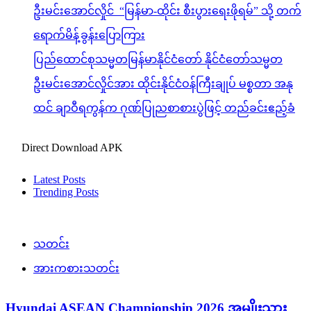
ဦးမင်းအောင်လှိုင် “မြန်မာ-ထိုင်း စီးပွားရေးဖိုရမ်” သို့ တက်
ရောက်မိန့်ခွန်းပြောကြား
ပြည်ထောင်စုသမ္မတမြန်မာနိုင်ငံတော် နိုင်ငံတော်သမ္မတ
ဦးမင်းအောင်လှိုင်အား ထိုင်းနိုင်ငံဝန်ကြီးချုပ် မစ္စတာ အနု
ထင် ချာဝီရကွန်က ဂုဏ်ပြုညစာစားပွဲဖြင့် တည်ခင်းဧည့်ခံ
Direct Download APK
Latest Posts
Trending Posts
သတင်း
အားကစားသတင်း
Hyundai ASEAN Championship 2026 အမျိုးသား