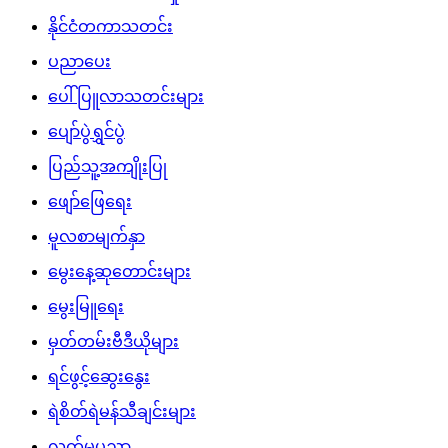
နိုင်ငံတကာသတင်း
ပညာပေး
ပေါ်ပြူလာသတင်းများ
ပျော်ပွဲရွှင်ပွဲ
ပြည်သူ့အကျိုးပြု
ဖျော်ဖြေရေး
မူလစာမျက်နှာ
မွေးနေ့ဆုတောင်းများ
မွေးမြူရေး
မှတ်တမ်းဗီဒီယိုများ
ရင်ဖွင့်ဆွေးနွေး
ရဲစိတ်ရဲမန်သီချင်းများ
လက်မှုပညာ