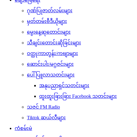
ဂုဏ်ပြုဇာတ်လမ်းများ
မှတ်တမ်းဗီဒီယိုများ
မွေးနေ့ဆုတောင်းများ
သီချင်းတောင်းဆိုခြင်းများ
ဝတ္ထု/ကာတွန်း/ကဗျာများ
ဆောင်းပါး/မဂ္ဂဇင်းများ
ပေါ်ပြူလာသတင်းများ
အနုပညာရှင်သတင်းများ
ထူးထူးခြားခြား Facebook သတင်းများ
သဇင် FM Radio
Tiktok ဆယ်လီများ
ကံစမ်းမဲ