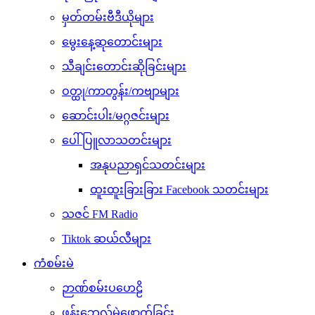
မှတ်တမ်းဗီဒီယိုများ
မွေးနေ့ဆုတောင်းများ
သီချင်းတောင်းဆိုခြင်းများ
ဝတ္ထု/ကာတွန်း/ကဗျာများ
ဆောင်းပါး/မဂ္ဂဇင်းများ
ပေါ်ပြူလာသတင်းများ
အနုပညာရှင်သတင်းများ
ထူးထူးခြားခြား Facebook သတင်းများ
သဇင် FM Radio
Tiktok ဆယ်လီများ
ကံစမ်းမဲ
ဉာဏ်စမ်းပဟေဠိ
ဖုန်းဘေလ်မဲဖောက်ခြင်း