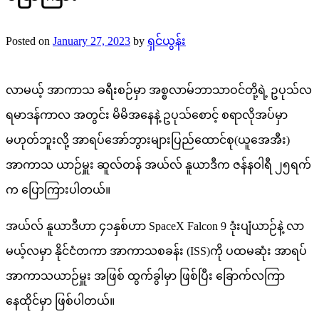
Posted on
January 27, 2023
by
ရှင်ယွန်း
လာမယ့် အာကာသ ခရီးစဉ်မှာ အစ္စလာမ်ဘာသာဝင်တို့ရဲ့ ဥပုသ်လ
ရမာဒန်ကာလ အတွင်း မိမိအနေနဲ့ ဥပုသ်စောင့် စရာလိုအပ်မှာ
မဟုတ်ဘူးလို့ အာရပ်အော်ဘွားများပြည်ထောင်စု(ယူအေအီး)
အာကာသ ယာဉ်မှူး ဆူလ်တန် အယ်လ် နူယာဒီက ဇန်နဝါရီ ၂၅ရက်
က ပြောကြားပါတယ်။
အယ်လ် နူယာဒီဟာ ၄၁နှစ်ဟာ SpaceX Falcon 9 ဒုံးပျံယာဉ်နဲ့ လာ
မယ့်လမှာ နိုင်ငံတကာ အာကာသစခန်း (ISS)ကို ပထမဆုံး အာရပ်
အာကာသယာဉ်မှူး အဖြစ် ထွက်ခွါမှာ ဖြစ်ပြီး ခြောက်လကြာ
နေထိုင်မှာ ဖြစ်ပါတယ်။