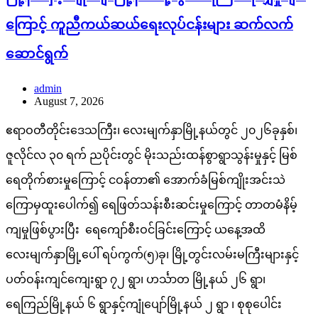
ကြောင့် ကူညီကယ်ဆယ်ရေးလုပ်ငန်းများ ဆက်လက်
ဆောင်ရွက်
admin
August 7, 2026
ဧရာဝတီတိုင်းဒေသကြီး၊ လေးမျက်နှာမြို့နယ်တွင် ၂၀၂၆ခုနှစ်၊
ဇူလိုင်လ ၃၀ ရက် ညပိုင်းတွင် မိုးသည်းထန်စွာရွာသွန်းမှုနှင့် မြစ်
ရေတိုက်စားမှုကြောင့် ငဝန်တာ၏ အောက်ခံမြစ်ကျိုးအင်းသဲ
ကြောမှထူးပေါက်၍ ရေဖြတ်သန်းစီးဆင်းမှုကြောင့် တာတမံနိမ့်
ကျမှုဖြစ်ပွားပြီး ရေကျော်စီးဝင်ခြင်းကြောင့် ယနေ့အထိ
လေးမျက်နှာမြို့ပေါ် ရပ်ကွက်(၅)ခု၊ မြို့တွင်းလမ်းမကြီးများနှင့်
ပတ်ဝန်းကျင်ကျေးရွာ ၇၂ ရွာ၊ ဟင်္သာတ မြို့နယ် ၂၆ ရွာ၊
ရေကြည်မြို့နယ် ၆ ရွာနှင့်ကျုံပျော်မြို့နယ် ၂ ရွာ ၊ စုစုပေါင်း