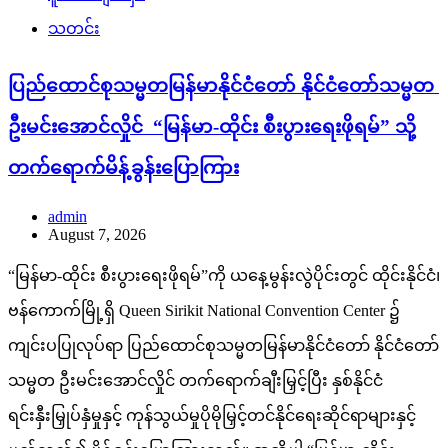
သတင်း
ပြည်ထောင်စုသမ္မတမြန်မာနိုင်ငံတော် နိုင်ငံတော်သမ္မတ
ဦးမင်းအောင်လှိုင် “မြန်မာ-ထိုင်း စီးပွားရေးဖိုရမ်” သို့
တက်ရောက်မိန့်ခွန်းပြောကြား
admin
August 7, 2026
“မြန်မာ-ထိုင်း စီးပွားရေးဖိုရမ်”ကို ယနေ့မွန်းလွဲပိုင်းတွင် ထိုင်းနိုင်ငံ၊
ဗန်ကောက်မြို့ရှိ Queen Sirikit National Convention Center ၌
ကျင်းပပြုလုပ်ရာ ပြည်ထောင်စုသမ္မတမြန်မာနိုင်ငံတော် နိုင်ငံတော်
သမ္မတ ဦးမင်းအောင်လှိုင် တက်ရောက်ချီးမြှင့်ပြီး နှစ်နိုင်ငံ
ရင်းနှီးမြှုပ်နှံမှုနှင့် ကုန်သွယ်မှုပိုမိုမြှင့်တင်နိုင်ရေးဆိုင်ရာများနှင့်