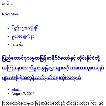
၁၀၆…
Read More
ပြည်သူ့အကျိုးပြု
မူလစာမျက်နှာ
သတင်း
ပြည်ထောင်စုသမ္မတမြန်မာနိုင်ငံတော်နှင့် ထိုင်းနိုင်ငံတို့
အကြား နားလည်မှုစာချွန်လွှာများနှင့် သဘောတူစာချုပ်
များ အပြန်အလှန်လက်မှတ်ရေးထိုးလဲလှယ်
admin
August 7, 2026
ပြည်ထောင်စုသမ္မတ မြန်မာနိုင်ငံတော်နှင့် ထိုင်းနိုင်ငံတို့အကြား နှစ်