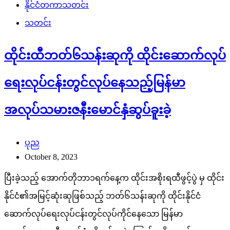
နိုင်ငံတကာသတင်း
သတင်း
ထိုင်းထီဘတ်၆သန်းဆုကို ထိုင်းဆောက်လုပ်
ရေးလုပ်ငန်းတွင်လုပ်နေသည့်မြန်မာ
အလုပ်သမားဇနီးမောင်နှံဆွပ်ခူးခဲ့
ပုည
October 8, 2023
ပြီးခဲ့သည့် အောက်တိုဘာ၁ရက်နေ့က ထိုင်းအစိုးရထီဖွင့်ပွဲ မှ ထိုင်း
နိုင်ငံ၏အမြင့်ဆုံးဆုဖြစ်သည့် ဘတ်၆သန်းဆုကို ထိုင်းနိုင်ငံ
ဆောက်လုပ်ရေးလုပ်ငန်းတွင်လုပ်ကိုင်နေသော မြန်မာ