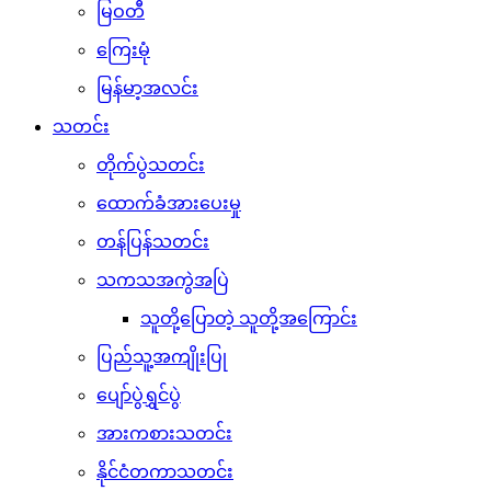
မြဝတီ
ကြေးမုံ
မြန်မာ့အလင်း
သတင်း
တိုက်ပွဲသတင်း
ထောက်ခံအားပေးမှု
တန်ပြန်သတင်း
သကသအကွဲအပြဲ
သူတို့ပြောတဲ့ သူတို့အကြောင်း
ပြည်သူ့အကျိုးပြု
ပျော်ပွဲရွှင်ပွဲ
အားကစားသတင်း
နိုင်ငံတကာသတင်း