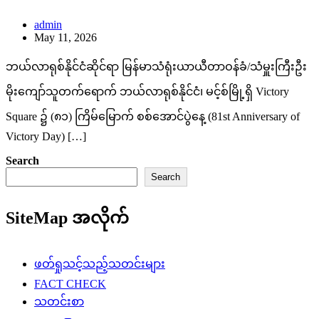
admin
May 11, 2026
ဘယ်လာရုစ်နိုင်ငံဆိုင်ရာ မြန်မာသံရုံးယာယီတာဝန်ခံ/သံမှူးကြီးဦး
မိုးကျော်သူတက်ရောက် ​ဘယ်လာရုစ်နိုင်ငံ၊ မင့်စ်မြို့ရှိ Victory
Square ၌ (၈၁) ကြိမ်မြောက် စစ်အောင်ပွဲနေ့ (81st Anniversary of
Victory Day) […]
Search
Search
SiteMap အလိုက်
ဖတ်ရှုသင့်သည့်သတင်းများ
FACT CHECK
သတင်းစာ