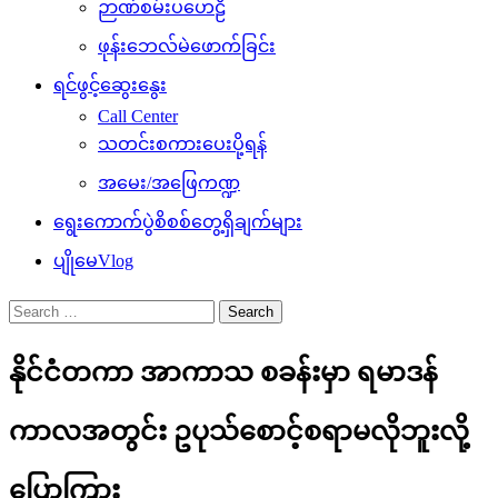
ဉာဏ်စမ်းပဟေဠိ
ဖုန်းဘေလ်မဲဖောက်ခြင်း
ရင်ဖွင့်ဆွေးနွေး
Call Center
သတင်းစကားပေးပို့ရန်
အမေး/အဖြေကဏ္ဍ
ရွေးကောက်ပွဲစိစစ်တွေ့ရှိချက်များ
ပျိုမေVlog
Search
for:
နိုင်ငံတကာ အာကာသ စခန်းမှာ ရမာဒန်
ကာလအတွင်း ဥပုသ်စောင့်စရာမလိုဘူးလို့
ပြောကြား