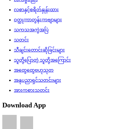
လစာနှင့်စရိတ်နှုန်းထား
ဝတ္ထု/ကာတွန်း/ကဗျာများ
သကသအကွဲအပြဲ
သတင်း
သီချင်းတောင်းဆိုခြင်းများ
သူတို့ပြောတဲ့ သူတို့အကြောင်း
အထွေထွေဗဟုသုတ
အနုပညာရှင်သတင်းများ
အားကစားသတင်း
Download App