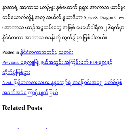
နာဆာရဲ့ အာကာသ ယာဉ်မှူး နှစ်ယောက် ရုရှား အာကာသ ယာဉ်မှူး
တစ်ယောက်တို့နဲ့ အတူ အယ်လ် နူယာဒီဟာ SpaceX Dragon Crew-
6အာကာသ ယာဉ်အမှုထမ်း‌တွေ အဖြစ် ဖေဖော်ဝါရီလ ၂၆ရက်မှာ
နိုင်ငံတကာ အာကာသ စခန်းကို ထွက်ခွါမှာ ဖြစ်ပါတယ်။
Posted in
နိုင်ငံတကာသတင်း
,
သတင်း
Post
Previous:
ပခုက္ကူမြို့နယ်အတွင်း အကြမ်းဖက် PDFများနှင့်
navigation
တိုက်ပွဲဖြစ်ပွား
Next:
မြန်မာကစားသမား နန္ဒကျော်ရဲ့ အပြောင်းအရွှေ့ ပတ်စ်ပို့စ်
အခက်အခဲကြောင့် ပျက်ပြယ်
Related Posts