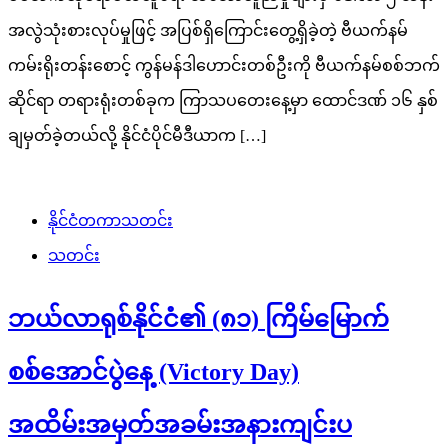
အလွဲသုံးစားလုပ်မှုဖြင့် အပြစ်ရှိကြောင်းတွေ့ရှိခဲ့တဲ့ ဗီယက်နမ်
ကမ်းရိုးတန်းစောင့် ကွန်မန်ဒါဟောင်းတစ်ဦးကို ဗီယက်နမ်စစ်ဘက်
ဆိုင်ရာ တရားရုံးတစ်ခုက ကြာသပတေးနေ့မှာ ထောင်ဒဏ် ၁၆ နှစ်
ချမှတ်ခဲ့တယ်လို့ နိုင်ငံပိုင်မီဒီယာက […]
နိုင်ငံတကာသတင်း
သတင်း
ဘယ်လာရုစ်နိုင်ငံ၏ (၈၁) ကြိမ်မြောက်
စစ်အောင်ပွဲနေ့ (Victory Day)
အထိမ်းအမှတ်အခမ်းအနားကျင်းပ