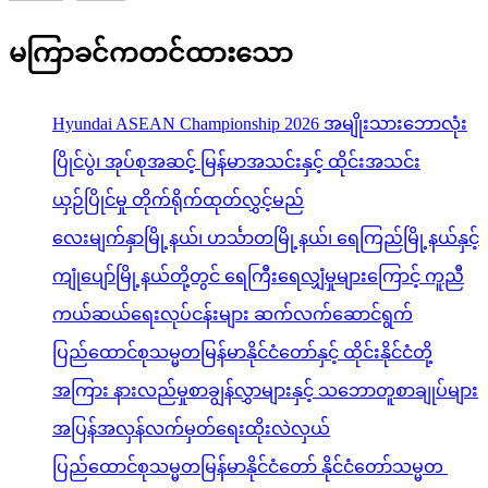
မကြာခင်ကတင်ထားသော
Hyundai ASEAN Championship 2026 အမျိုးသားဘောလုံး
ပြိုင်ပွဲ၊ အုပ်စုအဆင့် မြန်မာအသင်းနှင့် ထိုင်းအသင်း
ယှဉ်ပြိုင်မှု တိုက်ရိုက်ထုတ်လွှင့်မည်
လေးမျက်နှာမြို့နယ်၊ ဟင်္သာတမြို့နယ်၊ ရေကြည်မြို့နယ်နှင့်
ကျုံပျော်မြို့နယ်တို့တွင် ရေကြီးရေလျှံမှုများကြောင့် ကူညီ
ကယ်ဆယ်ရေးလုပ်ငန်းများ ဆက်လက်ဆောင်ရွက်
ပြည်ထောင်စုသမ္မတမြန်မာနိုင်ငံတော်နှင့် ထိုင်းနိုင်ငံတို့
အကြား နားလည်မှုစာချွန်လွှာများနှင့် သဘောတူစာချုပ်များ
အပြန်အလှန်လက်မှတ်ရေးထိုးလဲလှယ်
ပြည်ထောင်စုသမ္မတမြန်မာနိုင်ငံတော် နိုင်ငံတော်သမ္မတ