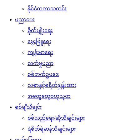
နိုင်ငံတကာသတင်း
ပညာပေး
စိုက်ပျိုးရေး
မွေးမြူရေး
ကျန်းမာရေး
လက်မှုပညာ
စစ်ဘက်ဥပဒေ
လစာနှင့်စရိတ်နှုန်းထား
အထွေထွေဗဟုသုတ
စစ်ချီသီချင်း
စစ်သည်ရေး/ဆိုသီချင်းများ
ရဲစိတ်ရဲမာန်သီချင်းများ
ဖျော်ဖြေရေး