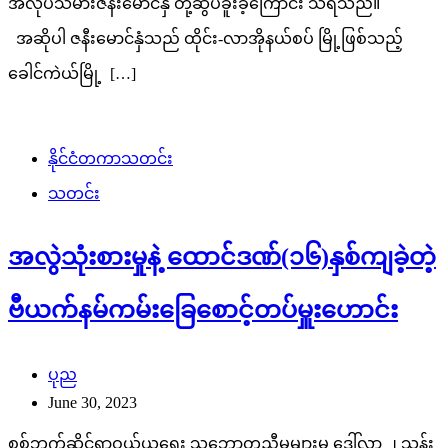
အလုပ်သမားဇနီးမောင်နှံ တို့ဆွပ်ခူးခဲ့ကြောင်း သိရသည်။
အဆိုပါ ဇနီးမောင်နှံသည် ထိုင်း-လာအိုနယ်စပ် မြို့ဖြစ်သည့်
ခေါင်ကဲယ်မြို့ […]
နိုင်ငံတကာသတင်း
သတင်း
အလွဲသုံးစားမှုနဲ့ ထောင်ဒဏ်(၁၆)နှစ်ကျခဲ့တဲ့
ဗီယက်နမ်ကမ်းခြေစောင့်တပ်မှူးဟောင်း
ပုည
June 30, 2023
စစ်ဘက်ဆိုင်ရာဝယ်ယူရေး သဘောတူညီမှုများမှ ဒေါ်လာ ၂ သန်း