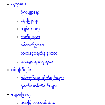
ပညာပေး
စိုက်ပျိုးရေး
မွေးမြူရေး
ကျန်းမာရေး
လက်မှုပညာ
စစ်ဘက်ဥပဒေ
လစာနှင့်စရိတ်နှုန်းထား
အထွေထွေဗဟုသုတ
စစ်ချီသီချင်း
စစ်သည်ရေး/ဆိုသီချင်းများ
ရဲစိတ်ရဲမာန်သီချင်းများ
ဖျော်ဖြေရေး
ဂုဏ်ပြုဇာတ်လမ်းများ