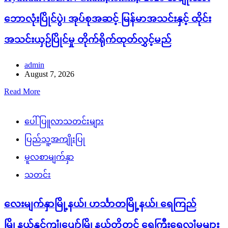
ဘောလုံးပြိုင်ပွဲ၊ အုပ်စုအဆင့် မြန်မာအသင်းနှင့် ထိုင်း
အသင်းယှဉ်ပြိုင်မှု တိုက်ရိုက်ထုတ်လွှင့်မည်
admin
August 7, 2026
Read More
ပေါ်ပြူလာသတင်းများ
ပြည်သူ့အကျိုးပြု
မူလစာမျက်နှာ
သတင်း
လေးမျက်နှာမြို့နယ်၊ ဟင်္သာတမြို့နယ်၊ ရေကြည်
မြို့နယ်နှင့်ကျုံပျော်မြို့နယ်တို့တွင် ရေကြီးရေလျှံမှုများ