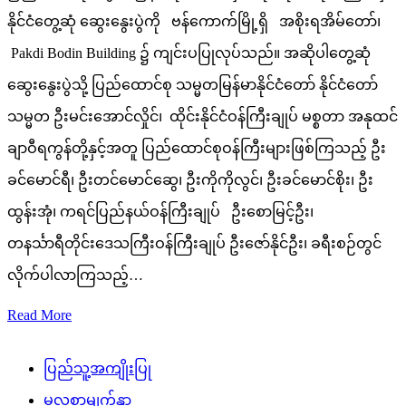
နိုင်ငံတွေ့ဆုံ ဆွေးနွေးပွဲကို ဗန်ကောက်မြို့ရှိ အစိုးရအိမ်တော်၊
Pakdi Bodin Building ၌ ကျင်းပပြုလုပ်သည်။ အဆိုပါတွေ့ဆုံ
ဆွေးနွေးပွဲသို့ ပြည်ထောင်စု သမ္မတမြန်မာနိုင်ငံတော် နိုင်ငံတော်
သမ္မတ ဦးမင်းအောင်လှိုင်၊ ထိုင်းနိုင်ငံဝန်ကြီးချုပ် မစ္စတာ အနုထင်
ချာဝီရကွန်တို့နှင့်အတူ ပြည်ထောင်စုဝန်ကြီးများဖြစ်ကြသည့် ဦး
ခင်မောင်ရီ၊ ဦးတင်မောင်ဆွေ၊ ဦးကိုကိုလွင်၊ ဦးခင်မောင်စိုး၊ ဦး
ထွန်းအုံ၊ ကရင်ပြည်နယ်ဝန်ကြီးချုပ် ဦးစောမြင့်ဦး၊
တနင်္သာရီတိုင်းဒေသကြီးဝန်ကြီးချုပ် ဦးဇော်နိုင်ဦး၊ ခရီးစဉ်တွင်
လိုက်ပါလာကြသည့်…
Read More
ပြည်သူ့အကျိုးပြု
မူလစာမျက်နှာ