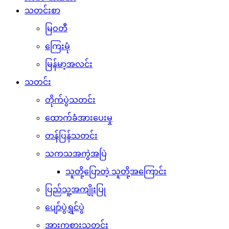
သတင်းစာ
မြဝတီ
ကြေးမုံ
မြန်မာ့အလင်း
သတင်း
တိုက်ပွဲသတင်း
ထောက်ခံအားပေးမှု
တန်ပြန်သတင်း
သကသအကွဲအပြဲ
သူတို့ပြောတဲ့ သူတို့အကြောင်း
ပြည်သူ့အကျိုးပြု
ပျော်ပွဲရွှင်ပွဲ
အားကစားသတင်း