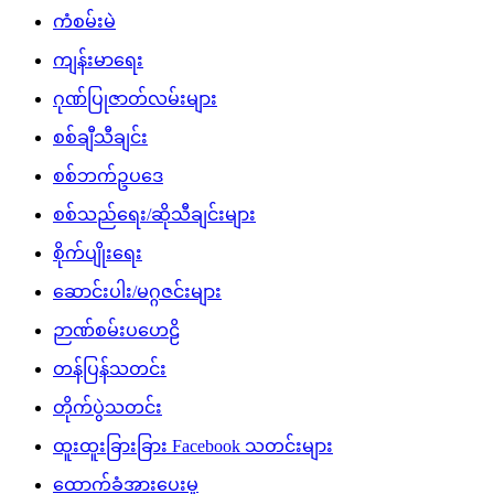
ကံစမ်းမဲ
ကျန်းမာရေး
ဂုဏ်ပြုဇာတ်လမ်းများ
စစ်ချီသီချင်း
စစ်ဘက်ဥပဒေ
စစ်သည်ရေး/ဆိုသီချင်းများ
စိုက်ပျိုးရေး
ဆောင်းပါး/မဂ္ဂဇင်းများ
ဉာဏ်စမ်းပဟေဠိ
တန်ပြန်သတင်း
တိုက်ပွဲသတင်း
ထူးထူးခြားခြား Facebook သတင်းများ
ထောက်ခံအားပေးမှု