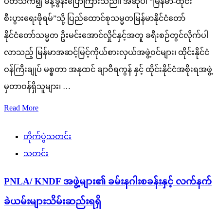
ပတ်သက်၍ မိန့်ခွန်းပြောကြားသည်။ အဆိုပါ “မြန်မာ-ထိုင်း
စီးပွားရေးဖိုရမ်”သို့ ပြည်ထောင်စုသမ္မတမြန်မာနိုင်ငံတော်
နိုင်ငံတော်သမ္မတ ဦးမင်းအောင်လှိုင်နှင့်အတူ ခရီးစဉ်တွင်လိုက်ပါ
လာသည့် မြန်မာအဆင့်မြင့်ကိုယ်စားလှယ်အဖွဲ့ဝင်များ၊ ထိုင်းနိုင်ငံ
ဝန်ကြီးချုပ် မစ္စတာ အနုထင် ချာဝီရကွန် နှင့် ထိုင်းနိုင်ငံအစိုးရအဖွဲ့
မှတာဝန်ရှိသူများ၊ …
Read More
တိုက်ပွဲသတင်း
သတင်း
PNLA/ KNDF အဖွဲ့များ၏ ခမ်းနဂါးစခန်းနှင့် လက်နက်
ခဲယမ်းများသိမ်းဆည်းရရှိ