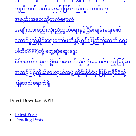
ကူညီကယ်ဆယ်ရေးနှင့် ပြန်လည်ထူထောင်ရေး
အစည်းအဝေးသို့တက်ရောက်
အမျိုးသားစည်းလုံးညီညွတ်ရေးနှင့်ငြိမ်းချမ်းရေးဖော်
ဆောင်မှုညှိနှိုင်းရေးကော်မတီနှင့် ရှမ်းပြည်တိုးတက် ရေး
ပါတီ(SSPP)တို့ တွေ့ဆုံဆွေးနွေး
နိုင်ငံတော်သမ္မတ ဦးမင်းအောင်လှိုင် ဦးဆောင်သည့် မြန်မာ
အဆင့်မြင့်ကိုယ်စားလှယ်အဖွဲ့ ထိုင်းနိုင်ငံမှ မြန်မာနိုင်ငံသို့
ပြန်လည်ရောက်ရှိ
Direct Download APK
Latest Posts
Trending Posts