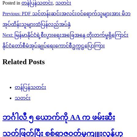
Posted in
တန်ပြန်သတင်း
,
သတင်း
Post
Previous:
PDF သင်တန်းဆင်းအလင်းဝင်ရောက်သူများအား မိဘ
navigation
အုပ်ထိန်းသူများထံပြန်လည်အပ်နှံ
Next:
မြန်မာနိုင်ငံရဲ့စီးပွားရေးအ‌ခြေအနေ တိုးတက်မှုရှိကြောင်း
နိုင်ငံတော်စီမံအုပ်ချုပ်ရေးကောင်စီဥက္ကဌပြောကြား
Related Posts
တန်ပြန်သတင်း
သတင်း
ဘင်္ဂါလီ ၅ ယောက်ကို AA က ဖမ်းဆီး
သတ်ဖြတ်ပြီး စစ်ရာဇဝတ်မှုကျူးလွန်ဟု