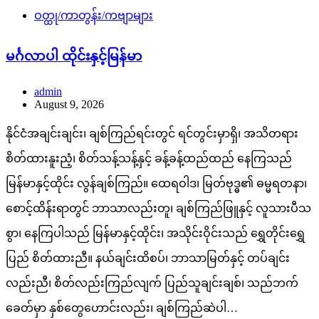
ဝတ္ထု/ကာတွန်း/ကဗျာများ
မင်္ဂလာပါ ထိုင်းနှင့်မြန်မာ
admin
August 9, 2026
နိုင်ငံအချင်းချင်း၊ ချစ်ကြည်ရင်းတွင် ရင်တွင်းမှာရှိ၊ အသိတရား
စိတ်ထားနူးညံ့၊ စိတ်သန့်သန့်နှင့် ခန့်ခန့်ထည်ထည် နေကြသည်
မြန်မာနှင့်ထိုင်း လွန်ချစ်ကြည်။ ထေရဝါဒ၊ မြတ်ဗုဒ္ဓ၏ ဓမ္မရတနာ၊
စောင့်ထိန်းရာတွင် ဘာသာလည်းတူ၊ ချစ်ကြည်ဖြူနှင့် လူသားပီသ
စွာ၊ နေကြပါသည် မြန်မာနှင့်ထိုင်း၊ အသိုင်းဝိုင်းသည် ရွှေတိုင်းရွှေ
ပြည် စိတ်ထားညီ။ နယ်ချင်းထိစပ်၊ ဘာသာမြတ်နှင့် တပ်ချင်း
လည်းညီ၊ စိတ်လည်းကြည်လျက် ပြည်သူချင်းချစ်၊ သည်ဘက်
ခေတ်မှာ နှစ်တွေဟောင်းလည်း၊ ချစ်ကြည်ဆဲပါ…