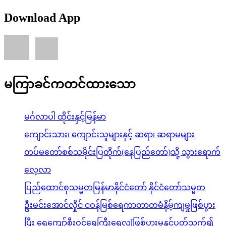
Download App
မကြာခင်ကတင်ထားသော
မင်္ဂလာပါ ထိုင်းနှင့်မြန်မာ
ကျောင်းသား၊ ကျောင်းသူများနှင့် ဆရာ၊ ဆရာမများ
တပ်မတော်စစ်သမိုင်းပြတိုက်(နေပြည်တော်)သို့ သွားရောက်
လေ့လာ
ပြည်ထောင်စုသမ္မတမြန်မာနိုင်ငံတော် နိုင်ငံတော်သမ္မတ
ဦးမင်းအောင်လှိုင် ငဝန်မြစ်ရေကာတာတမံနိမ့်ကျမှုဖြစ်ပွား
ပြီး ရေကျော်စီးဝင်ရေကြီးရေလျှံဖြစ်ပွားမှုနှင့်ပတ်သက်၍