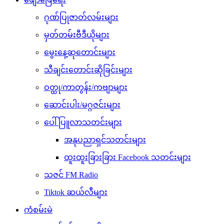
ဂုဏ်ပြုဇာတ်လမ်းများ
မှတ်တမ်းဗီဒီယိုများ
မွေးနေ့ဆုတောင်းများ
သီချင်းတောင်းဆိုခြင်းများ
ဝတ္ထု/ကာတွန်း/ကဗျာများ
ဆောင်းပါး/မဂ္ဂဇင်းများ
ပေါ်ပြူလာသတင်းများ
အနုပညာရှင်သတင်းများ
ထူးထူးခြားခြား Facebook သတင်းများ
သဇင် FM Radio
Tiktok ဆယ်လီများ
ကံစမ်းမဲ