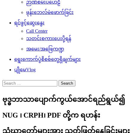
ဉာဏ်စမ်းပဟေဠိ
ဖုန်းဘေလ်မဲဖောက်ခြင်း
ရင်ဖွင့်ဆွေးနွေး
Call Center
သတင်းစကားပေးပို့ရန်
အမေး/အဖြေကဏ္ဍ
ရွေးကောက်ပွဲစိစစ်တွေ့ရှိချက်များ
ပျိုမေVlog
Search
for:
ဗုဒ္ဓဘာသာပျောက်ကွယ်အောင်ရည်ရွယ်၍
NUG ၊ CRPH၊ PDF တို့က ရဟန်း
သံဃာတော်များအား သတ်ဖြတ်နေခြင်းများ