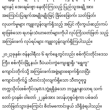
များနှင့် အေးချမ်းစွာ နေထိုင်ကြသည့် ပြည်သူအချို့အား
အကြောင်းပြချက်အမျိုးမျိုးဖြင့် ခြိမ်းခြောက်၊ သတ်ဖြတ်၊
လုယက်မှုများ ကျူးလွန်လျက်ရှိသည့် အပြင် ကိုးကွယ်ဆည်းကပ်
ရာဖြစ်သော ရဟန်းသံဃာတော်များကိုပါ လုပ်ကြံသတ်ဖြတ် သည့်
အကြမ်းဖက် လုပ်ရပ်များ ကျူးလွန်လျက်ရှိကြပါသည်။
၂၀၂၃ခုနှစ်၊ ဇန်နဝါရီလ ၆ ရက်နေ့တွင်လည်း စစ်ကိုင်းတိုင်းဒေသ
ကြီး၊ စစ်ကိုင်းမြို့နယ်၊ ဒီပဲယင်းကွဲကျေးရွာရှိ၊ “ရွှေကူ”
ကျောင်းတိုက်သို့ အကြမ်းဖက်အဖွဲ့များရောက်ရှိလာပြီး
ကျောင်းတိုက်၌ သီတင်းသုံးလျက်ရှိသော သီတဂူဗုဒ္ဓ
တက္ကသိုလ်(စစ်ကိုင်း)မှBAဘွဲ့ရရှိခဲ့သော ဘဒ္ဒန္တဂန္ဒာသာရ သက်
တော် ၄၀နှစ်၊ ဝါတော် ၂၂နှစ်အား ဒလန်ဟုစွပ်စွဲကာ ပစ်ခတ်
သတ်ဖြတ်သွားခဲ့ကြောင်း စိတ်မကောင်းဖွယ် သိရှိခဲ့ရပါသည်။