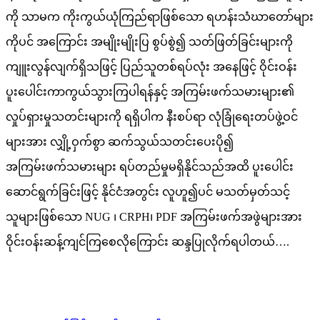
ကို သာမက ကိုးကွယ်ယုံကြည်ရာဖြစ်သော ရဟန်းသံဃာတော်များ
ကိုပင် အကြောင်း အမျိုးမျိုးပြ စွပ်စွဲ၍ သတ်ဖြတ်ခြင်းများကို
ကျူးလွန်လျက်ရှိသဖြင့် ပြည်သူတစ်ရပ်လုံး အနေဖြင့် ဝိုင်းဝန်း
ပူးပေါင်းကာကွယ်သွားကြပါရန်နှင့် အကြမ်းဖက်သမားများ၏
လှုပ်ရှားမှုသတင်းများကို ရရှိပါက နီးစပ်ရာ လုံခြုံရေးတပ်ဖွဲ့ဝင်
များအား လျှို့ဝှက်စွာ ဆက်သွယ်သတင်းပေးပို၍
အကြမ်းဖက်သမားများ ရပ်တည်မှုမရှိနိုင်သည်အထိ ပူးပေါင်း
ဆောင်ရွက်ခြင်းဖြင့် နိုင်ငံအတွင်း လူဟူ၍ပင် မသတ်မှတ်သင့်
သူများဖြစ်သော NUG ၊ CRPH၊ PDF အကြမ်းဖက်အဖွဲများအား
ဝိုင်းဝန်းဆန့်ကျင်ကြစေလိုကြောင်း ဆန္ဒပြုလိုက်ရပါတယ်….