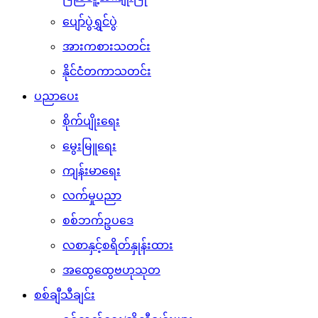
ပျော်ပွဲရွှင်ပွဲ
အားကစားသတင်း
နိုင်ငံတကာသတင်း
ပညာပေး
စိုက်ပျိုးရေး
မွေးမြူရေး
ကျန်းမာရေး
လက်မှုပညာ
စစ်ဘက်ဥပဒေ
လစာနှင့်စရိတ်နှုန်းထား
အထွေထွေဗဟုသုတ
စစ်ချီသီချင်း