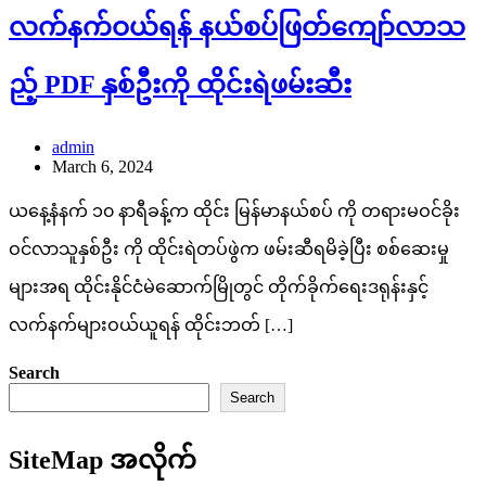
လက်နက်ဝယ်ရန် နယ်စပ်ဖြတ်ကျော်လာသ
ည့် PDF နှစ်ဦးကို ထိုင်းရဲဖမ်းဆီး
admin
March 6, 2024
ယနေ့နံနက် ၁၀ နာရီခန့်က ထိုင်း မြန်မာနယ်စပ် ကို တရားမဝင်ခိုး
ဝင်လာသူနှစ်ဦး ကို ထိုင်းရဲတပ်ဖွဲက ဖမ်းဆီရမိခဲ့ပြီး စစ်ဆေးမှု
များအရ ထိုင်းနိုင်ငံမဲဆောက်မြိုတွင် တိုက်ခိုက်ရေးဒရုန်းနှင့်
လက်နက်များဝယ်ယူရန် ထိုင်းဘတ် […]
Search
Search
SiteMap အလိုက်