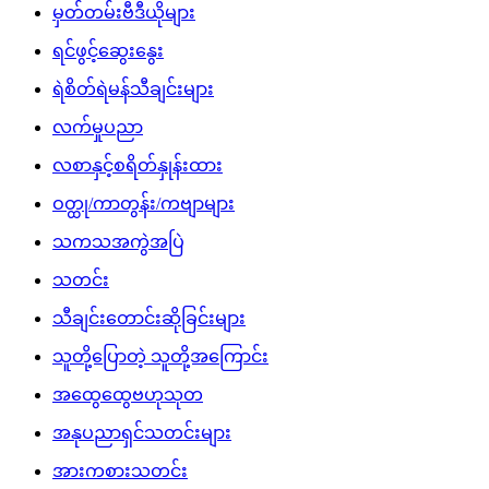
မှတ်တမ်းဗီဒီယိုများ
ရင်ဖွင့်ဆွေးနွေး
ရဲစိတ်ရဲမန်သီချင်းများ
လက်မှုပညာ
လစာနှင့်စရိတ်နှုန်းထား
ဝတ္ထု/ကာတွန်း/ကဗျာများ
သကသအကွဲအပြဲ
သတင်း
သီချင်းတောင်းဆိုခြင်းများ
သူတို့ပြောတဲ့ သူတို့အကြောင်း
အထွေထွေဗဟုသုတ
အနုပညာရှင်သတင်းများ
အားကစားသတင်း