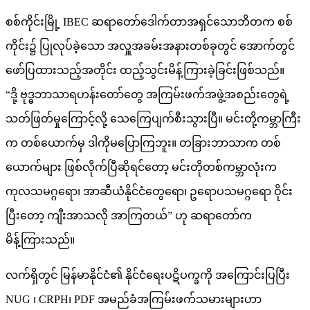
စစ်ကိုင်းမြို့ IBEC ဆရာတော်ဒေါက်တာအရှင်သောဘိတက စစ်
ကိုင်း၌ ပြုလုပ်ခဲ့သော အလှူအခမ်းအနားတစ်ခုတွင် အောက်တွင်
ဖော်ပြထားသည့်အတိုင်း ထည့်သွင်းမိန့်ကြားခဲ့ခြင်းဖြစ်သည်။
“ဒို့ ဗုဒ္ဓဘာသာရဟန်းတော်တွေ အကြမ်းဖက်အဖွဲ့အစည်းတွေရဲ့
သတ်ဖြတ်မှုကြောင့်လို့ သေကြေပျက်စီးသွားပြီ။ မင်းတို့ကမ္ဘာကြီး
က တစ်ယောက်မှ ဒါကိုမပြောကြဘူး။ တခြားဘာသာက တစ်
ယောက်များ ဖြစ်လိုက်ပြီဆိုရင်တော့ မင်းတိုတစ်ကမ္ဘာလုံးက
ကုလသမဂ္ဂရော၊ အာဆီယံနိုင်ငံတွေရော၊ ဥရောပသမဂ္ဂရော ဝိုင်း
ပြီးတော့ ကျီးအာသလို အာကြတယ်” ဟု ဆရာတော်က
မိန့်ကြားသည်။
လက်ရှိတွင် မြန်မာနိုင်ငံ၏ နိုင်ငံရေးပဋိပက္ခကို အကြောင်းပြပြီး
NUG ၊ CRPH၊ PDF အမည်ခံအကြမ်းဖက်သမားများဟာ