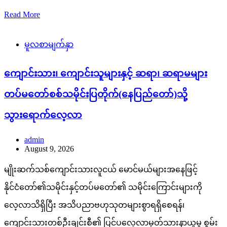
Read More
မူလစာမျက်နှာ
ကျောင်းသား၊ ကျောင်းသူများနှင့် ဆရာ၊ ဆရာမများ
တပ်မတော်စစ်သမိုင်းပြတိုက်(နေပြည်တော်)သို့
သွားရောက်လေ့လာ
admin
August 9, 2026
မျိုးဆက်သစ်ကျောင်းသားလူငယ် မောင်မယ်များအနေဖြင့်
နိုင်ငံတော်၏သမိုင်းနှင့်တပ်မတော်၏ သမိုင်းကြောင်းများကို
လေ့လာသိရှိပြီး အသိပညာဗဟုသုတများစွာရရှိစေရန်၊
ကျောင်းသားတစ်ဦးချင်းစီ၏ ပြင်ပလေ့လာမှတ်သားနာယူမှု စွမ်း