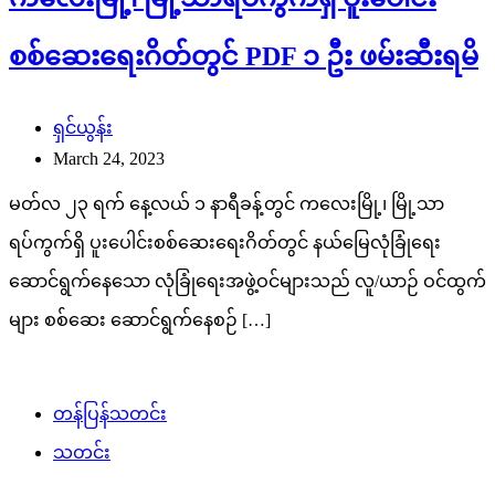
စစ်ဆေးရေးဂိတ်တွင် PDF ၁ ဦး ဖမ်းဆီးရမိ
ရှင်ယွန်း
March 24, 2023
မတ်လ ၂၃ ရက် နေ့လယ် ၁ နာရီခန့်တွင် ကလေးမြို့၊ မြို့သာ
ရပ်ကွက်ရှိ ပူးပေါင်းစစ်ဆေးရေးဂိတ်တွင် နယ်မြေလုံခြုံရေး
ဆောင်ရွက်နေသော လုံခြုံရေးအဖွဲ့ဝင်များသည် လူ/ယာဉ် ဝင်ထွက်
များ စစ်ဆေး ဆောင်ရွက်နေစဉ် […]
တန်ပြန်သတင်း
သတင်း