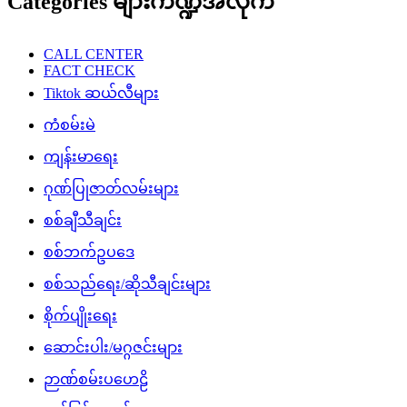
Categories များကဏ္ဍအလိုက်
CALL CENTER
FACT CHECK
Tiktok ဆယ်လီများ
ကံစမ်းမဲ
ကျန်းမာရေး
ဂုဏ်ပြုဇာတ်လမ်းများ
စစ်ချီသီချင်း
စစ်ဘက်ဥပဒေ
စစ်သည်ရေး/ဆိုသီချင်းများ
စိုက်ပျိုးရေး
ဆောင်းပါး/မဂ္ဂဇင်းများ
ဉာဏ်စမ်းပဟေဠိ