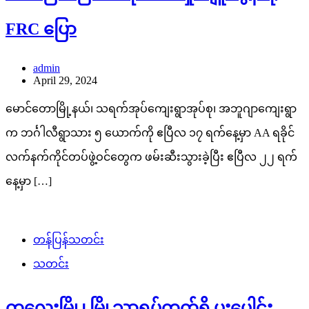
FRC ပြော
admin
April 29, 2024
မောင်တောမြို့နယ်၊ သရက်အုပ်ကျေးရွာအုပ်စု၊ အဘူဂျာကျေးရွာ
က ဘင်္ဂါလီရွာသား ၅ ယောက်ကို ဧပြီလ ၁၇ ရက်နေ့မှာ AA ရခိုင်
လက်နက်ကိုင်တပ်ဖွဲ့ဝင်တွေက ဖမ်းဆီးသွားခဲ့ပြီး ဧပြီလ ၂၂ ရက်
နေ့မှာ […]
တန်ပြန်သတင်း
သတင်း
ကလေးမြို့၊ မြို့သာရပ်ကွက်ရှိ ပူးပေါင်း