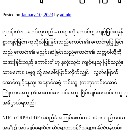
Posted on
January 10, 2023
by
admin
ရဟန်းသံဃာတော်ဟူသည် – တရားကို ကောင်းစွာကျင့်ခြင်း၊ မှန်
စွာကျင့်ခြင်း၊ ကုသိုလ်ပြုခြင်းသည်ကောင်း၏၊ ကောင်းမှုပြုခြင်း
သည် ကောင်း၏၊ မညှင်းဆဲခြင်းသည်ကောင်း၏၊ သတ္တဝါတို့ကို
သနားခြင်းသည် ကောင်း၏ဟု နှလုံးသွင်း ကျင့်နေသူ ဖြစ်သည်။
သာမဏေရ ပဗ္ဗဇ္ဖ လို့ အခေါ်ပြောင်းလိုက်လျှင် – လွတ်မြောက်
အောင်ကျင့်နေသူ၊ အနှောင်အဖွဲ ကင်းသူ၊ (တဏှာကင်းအောင်
ကြိုးစားနေသူ ) ဖိအားကင်းအောင်နေသူ၊ ငြိမ်းချမ်းအောင်နေသူဟု
အဓိပ္ပာယ်ရသည်။
NUG ၊ CRPH၊ PDF အမည်ခံအကြမ်းဖက်သမားများသည် ဒေသ
အချို့၌ အုပ်ချုပ်ရေးပိုင်း ဆိုင်ရာတာဝန်ရှိသူများ၊ နိုင်ငံ့ဝန်ထမ်း