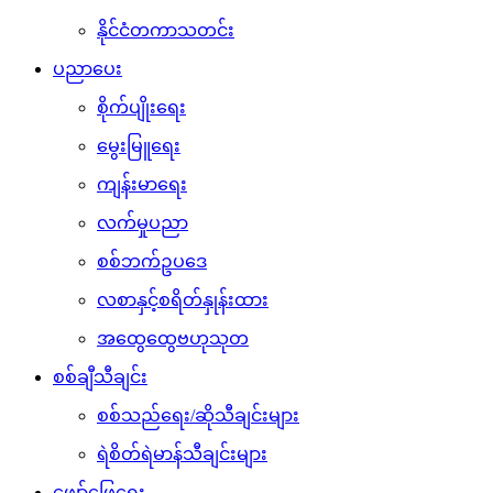
နိုင်ငံတကာသတင်း
ပညာပေး
စိုက်ပျိုးရေး
မွေးမြူရေး
ကျန်းမာရေး
လက်မှုပညာ
စစ်ဘက်ဥပဒေ
လစာနှင့်စရိတ်နှုန်းထား
အထွေထွေဗဟုသုတ
စစ်ချီသီချင်း
စစ်သည်ရေး/ဆိုသီချင်းများ
ရဲစိတ်ရဲမာန်သီချင်းများ
ဖျော်ဖြေရေး