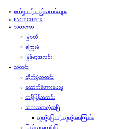
ဖတ်ရှုသင့်သည့်သတင်းများ
FACT CHECK
သတင်းစာ
မြဝတီ
ကြေးမုံ
မြန်မာ့အလင်း
သတင်း
တိုက်ပွဲသတင်း
ထောက်ခံအားပေးမှု
တန်ပြန်သတင်း
သကသအကွဲအပြဲ
သူတို့ပြောတဲ့ သူတို့အကြောင်း
ပြည်သူ့အကျိုးပြု