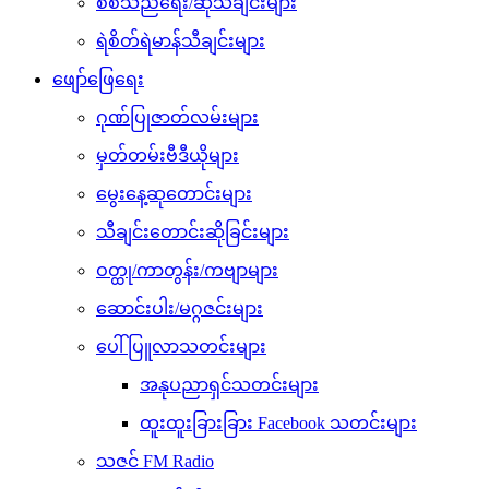
စစ်သည်ရေး/ဆိုသီချင်းများ
ရဲစိတ်ရဲမာန်သီချင်းများ
ဖျော်ဖြေရေး
ဂုဏ်ပြုဇာတ်လမ်းများ
မှတ်တမ်းဗီဒီယိုများ
မွေးနေ့ဆုတောင်းများ
သီချင်းတောင်းဆိုခြင်းများ
ဝတ္ထု/ကာတွန်း/ကဗျာများ
ဆောင်းပါး/မဂ္ဂဇင်းများ
ပေါ်ပြူလာသတင်းများ
အနုပညာရှင်သတင်းများ
ထူးထူးခြားခြား Facebook သတင်းများ
သဇင် FM Radio