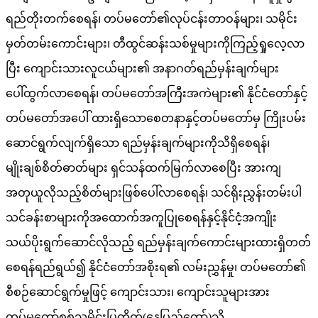
ရည်တိုးတက်စေရန်၊ တပ်မတော်၏လုပ်ငန်းတာဝန်များ၊ သမိုင်း
မှတ်တမ်းကောင်းများ၊ တီထွင်ဆန်းသစ်မှုများကိုကြည့်ရှုလေ့လာ
ပြီး ကျောင်းသားလူငယ်များ၏ အနာဂတ်ရည်မှန်းချက်များ
ပေါ်ထွက်လာစေရန်၊ တပ်မတော်အကြီးအကဲများ၏ နိုင်ငံတော်နှင့်
တပ်မတော်အပေါ် ထားရှိသောစေတနာနှင့်တပ်မတော်မှ ကြိုးပမ်း
ဆောင်ရွက်လျက်ရှိသော ရည်မှန်းချက်များကိုသိရှိစေရန်၊
မျိုးချစ်စိတ်ဓာတ်များ ရှင်သန်ထက်မြက်လာစေပြီး အားကျ
အတုယူလိုသည့်စိတ်များဖြစ်ပေါ်လာစေရန်၊ သင်ရိုးညွှန်းတမ်းပါ
သင်ခန်းစာများကိုအထောက်အကူပြုစေရန်နှင့်နိုင်ငံ့အကျိုး
သယ်ပိုးရွက်ဆောင်လိုသည့် ရည်မှန်းချက်ကောင်းများထားရှိတတ်
စေရန်ရည်ရွယ်၍ နိုင်ငံတော်အစိုးရ၏ လမ်းညွှန်မှု၊ တပ်မတော်၏
စီစဉ်ဆောင်ရွက်မှုဖြင့် ကျောင်းသား၊ ကျောင်းသူများအား
တပ်မတော်စစ်သမိုင်းပြတိုက်(နေပြည်တော်)သို့…