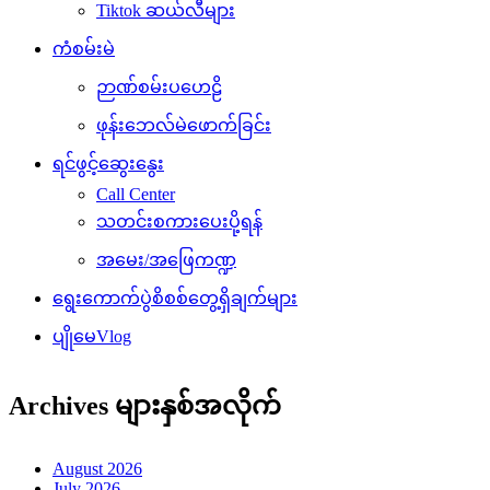
Tiktok ဆယ်လီများ
ကံစမ်းမဲ
ဉာဏ်စမ်းပဟေဠိ
ဖုန်းဘေလ်မဲဖောက်ခြင်း
ရင်ဖွင့်ဆွေးနွေး
Call Center
သတင်းစကားပေးပို့ရန်
အမေး/အဖြေကဏ္ဍ
ရွေးကောက်ပွဲစိစစ်တွေ့ရှိချက်များ
ပျိုမေVlog
Archives များနှစ်အလိုက်
August 2026
July 2026