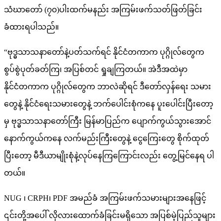
သံဃာတော် (၇၀)ပါးထက်မနည်း အကြမ်းဖက်သတ်ဖြတ်ခြင်း
ခံထားရပါသည်။
“ဗုဒ္ဓသာသနာတော်နဲ့ပတ်သက်ရင် နိုင်ငံတကာက ပုဂ္ဂိုလ်တွေက
စွပ်စွဲပုတ်ခတ်ကြ၊ အပြစ်တင် ရှုချကြတယ်။ အဲဒီအထဲမှာ
နိုင်ငံတကာက ပုဂ္ဂိုလ်တွေက ဘာလဲဆိုရင် ဒီတော်လှန်ရေး သမား
တွေနဲ့ နိုင်ငံရေးသမားတွေနဲ့ ဘက်ပေါင်းစုံကနေ ပူးပေါင်းပြီးတော့
မှ ဗုဒ္ဓသာသနာတော်ကြီး မြန်မာပြည်က ပျောက်ကွယ်သွားအောင်
နောက်ကွယ်ကနေ လက်မည်းကြီးတွေနဲ့ ငွေကြေးတွေ စိုက်ထုတ်
ပြီးတော့ မီဒီယာမျိုးစုံနဲ့လုပ်နေကြကြောင်းလည်း တွေ့မြင်နေရ ပါ
တယ်။
NUG ၊ CRPH၊ PDF အမည်ခံ အကြမ်းဖက်သမားများအနေဖြင့်
၎င်းတို့အပေါ် လိုလားထောက်ခံခြင်းမရှိသော အပြစ်မဲ့ပြည်သူများ