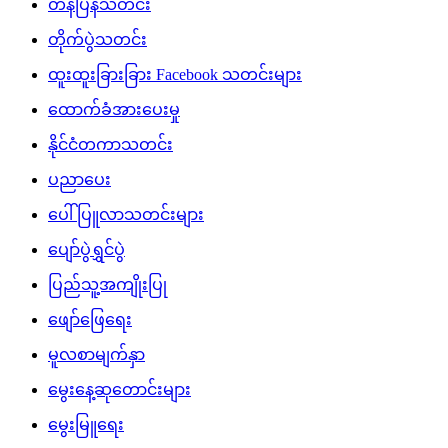
တန်ပြန်သတင်း
တိုက်ပွဲသတင်း
ထူးထူးခြားခြား Facebook သတင်းများ
ထောက်ခံအားပေးမှု
နိုင်ငံတကာသတင်း
ပညာပေး
ပေါ်ပြူလာသတင်းများ
ပျော်ပွဲရွှင်ပွဲ
ပြည်သူ့အကျိုးပြု
ဖျော်ဖြေရေး
မူလစာမျက်နှာ
မွေးနေ့ဆုတောင်းများ
မွေးမြူရေး