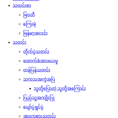
သတင်းစာ
မြဝတီ
ကြေးမုံ
မြန်မာ့အလင်း
သတင်း
တိုက်ပွဲသတင်း
ထောက်ခံအားပေးမှု
တန်ပြန်သတင်း
သကသအကွဲအပြဲ
သူတို့ပြောတဲ့ သူတို့အကြောင်း
ပြည်သူ့အကျိုးပြု
ပျော်ပွဲရွှင်ပွဲ
အားကစားသတင်း