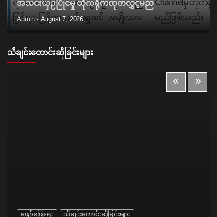
အသင်းယှဉ်ပြိုင်မှု တိုက်ရိုက်ထုတ်လွှင့်မည်
Admin
August 7, 2026
သီချင်းတောင်းဆိုခြင်းများ
ဖျော်ဖြေရေး
သီချင်းတောင်းဆိုခြင်းများ