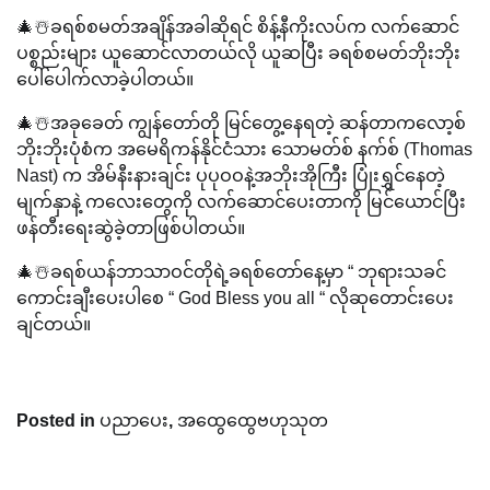
🎄☃️ခရစ်စမတ်အချိန်အခါဆိုရင် စိန့်နီကိုးလပ်က လက်ဆောင်
ပစ္စည်းများ ယူဆောင်လာတယ်လို ယူဆပြီး ခရစ်စမတ်ဘိုးဘိုး
ပေါ်ပေါက်လာခဲ့ပါတယ်။
🎄☃️အခုခေတ် ကျွန်တော်တို မြင်တွေ့နေရတဲ့ ဆန်တာကလော့စ်
ဘိုးဘိုးပုံစံက အမေရိကန်နိုင်ငံသား သောမတ်စ် နက်စ် (Thomas
Nast) က အိမ်နီးနားချင်း ပုပုဝဝနဲ့အဘိုးအိုကြီး ပြုံးရွှင်နေတဲ့
မျက်နှာနဲ့ ကလေးတွေကို လက်ဆောင်ပေးတာကို မြင်ယောင်ပြီး
ဖန်တီးရေးဆွဲခဲ့တာဖြစ်ပါတယ်။
🎄☃️ခရစ်ယန်ဘာသာဝင်တိုရဲ့ခရစ်တော်နေ့မှာ “ ဘုရားသခင်
ကောင်းချီးပေးပါစေ “ God Bless you all “ လိုဆုတောင်းပေး
ချင်တယ်။
Posted in
ပညာပေး
,
အထွေထွေဗဟုသုတ