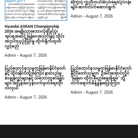
ကြောင့် ကူညီကယ်ဆယ်ရေးလုပ်ငန်း
များ ဆက်လက်ဆောင်ရွက်
Admin
August 7, 2026
Hyundai ASEAN Championship
2026 အမျိုးသားဘောလုံးပြိုင်ပွဲ၊
အုပ်စုအဆင့် မြန်မာအသင်းနှင့် ထိုင်း
အသင်းယှဉ်ပြိုင်မှု တိုက်ရိုက်ထုတ်
လွှင့်မည်
Admin
August 7, 2026
ပြည်ထောင်စုသမ္မတမြန်မာနိုင်ငံတော်
ပြည်ထောင်စုသမ္မတမြန်မာနိုင်ငံတော်
နှင့် ထိုင်းနိုင်ငံတို့အကြား နားလည်မှု
နိုင်ငံတော်သမ္မတ ဦးမင်းအောင်လှိုင်
စာချွန်လွှာများနှင့် သဘောတူစာချုပ်
“မြန်မာ-ထိုင်း စီးပွားရေးဖိုရမ်” သို့
များ အပြန်အလှန်လက်မှတ်ရေးထိုး
တက်ရောက်မိန့်ခွန်းပြောကြား
လဲလှယ်
Admin
August 7, 2026
Admin
August 7, 2026