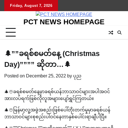
Skip
Friday, August 7, 2026
to
content
PCT NEWS HOMEPAGE
🌲””ခရစ်စမတ်နေ့ (Christmas
Day)”””” ဆိုတာ…🌲
Posted on
December 25, 2022
by
ပုည
🎄☃️ခရစ်စမတ်နေ့မှာခရစ်ယန်ဘာသာဝင်များအပါအဝင်
အားလပ်ရက်ဖြစ်လိုလူအများပျော်ရွှင်ကြတယ်။
🎄☃️မြန်မာ့လူ့အဖွဲအစည်းဖြစ်‌ပေါ်တိုးတက်မှုမှာခရစ်ယန်
ဘာသာဝင်များစုစည်းပါဝင်‌‌နေတာနှစ်ပေါင်းရာချီပါပြီ။