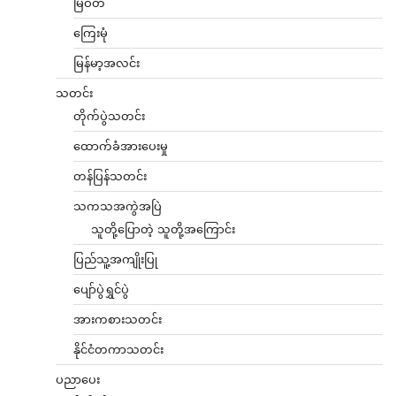
မြဝတီ
ကြေးမုံ
မြန်မာ့အလင်း
သတင်း
တိုက်ပွဲသတင်း
ထောက်ခံအားပေးမှု
တန်ပြန်သတင်း
သကသအကွဲအပြဲ
သူတို့ပြောတဲ့ သူတို့အကြောင်း
ပြည်သူ့အကျိုးပြု
ပျော်ပွဲရွှင်ပွဲ
အားကစားသတင်း
နိုင်ငံတကာသတင်း
ပညာပေး