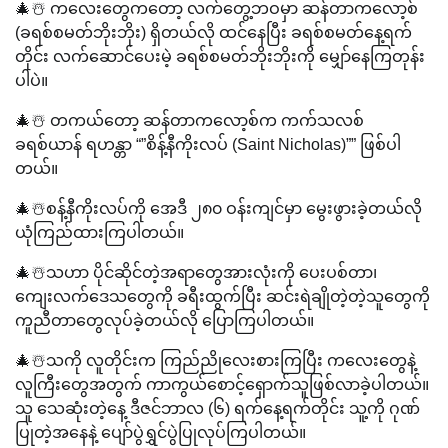
🎄☃️ ကလေးတွေကတော့ လက်တွေ့ဘဝမှာ ဆန်တာကလော့စ်
(ခရစ်စမတ်ဘိုးဘိုး) ရှိတယ်လို ထင်နေပြီး ခရစ်စမတ်နေ့ရက်
တိုင်း လက်ဆောင်ပေးမဲ့ ခရစ်စမတ်ဘိုးဘိုးကို မျှော်နေကြတုန်း
ပါပဲ။
🎄☃️ တကယ်တော့ ဆန်တာကလော့စ်က ကက်သလစ်
ခရစ်ယာန် ရဟန္တာ “”စိန့်နီကိုးလပ် (Saint Nicholas)”” ဖြစ်ပါ
တယ်။
🎄☃️စန့်နီကိုးလပ်ကို အေဒီ ၂၈၀ ဝန်းကျင်မှာ မွေးဖွားခဲ့တယ်လို
ယုံကြည်ထားကြပါတယ်။
🎄☃️သဟာ ပိုင်ဆိုင်တဲ့အရာတွေအားလုံးကို ပေးပစ်တာ၊
ကျေးလက်ဒေသတွေကို ခရီးထွက်ပြီး ဆင်းရဲချိုတဲ့တဲ့သူတွေကို
ကူညီတာတွေလုပ်ခဲ့တယ်လို ပြောကြပါတယ်။
🎄☃️သကို လူတိုင်းက ကြည်ညိုလေးစားကြပြီး ကလေးတွေနဲ့
လူကြီးတွေအတွက် ကာကွယ်စောင့်ရှောက်သူဖြစ်လာခဲ့ပါတယ်။
သူ သေဆုံးတဲ့နေ့ ဒီဇင်ဘာလ (၆) ရက်နေ့ရက်တိုင်း သူ့ကို ဂုဏ်
ပြုတဲ့အနေနဲ့ ပျော်ပွဲရွှင်ပွဲပြုလုပ်ကြပါတယ်။