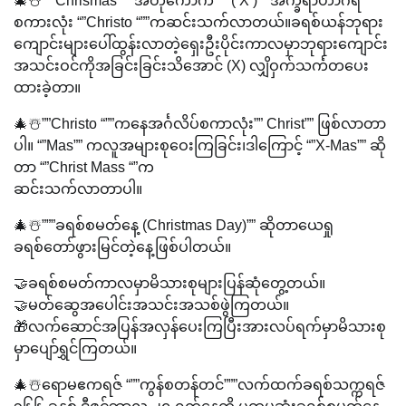
🎄☃️”””Chrismas “””အတိုကောက်””” ( X ) “”အက္ခရာဟာဂရိ
စကားလုံး “”Christo “””ကဆင်းသက်လာတယ်။ခရစ်ယန်ဘုရား
ကျောင်းများပေါ်ထွန်းလာတဲ့ရှေးဦးပိုင်းကာလမှာဘုရားကျောင်း
အသင်းဝင်ကိုအခြင်းခြင်းသိအောင် (X) လျှိဝှက်သင်္ကတပေး
ထားခဲ့တာ။
🎄☃️””Christo “””ကနေအင်္ဂလိပ်စကာလုံး”” Christ”” ဖြစ်လာတာ
ပါ။ “”Mas”” ကလူအများစုဝေးကြခြင်း၊ဒါကြောင့် “”X-Mas”” ဆို
တာ “”Christ Mass “”က
ဆင်းသက်လာတာပါ။
🎄☃️”””ခရစ်စမတ်နေ့ (Christmas Day)”” ဆိုတာယေရှု
ခရစ်တော်ဖွားမြင်တဲ့နေ့ဖြစ်ပါတယ်။
🤝ခရစ်စမတ်ကာလမှာမိသားစုများပြန်ဆုံတွေ့တယ်။
🤝မတ်ဆွေအပေါင်းအသင်းအသစ်ဖွဲကြတယ်။
🎁လက်ဆောင်အပြန်အလှန်ပေးကြပြီးအားလပ်ရက်မှာမိသားစု
မှာပျော်ရွှင်ကြတယ်။
🎄☃️ရောမဧကရဇ် “””ကွန်စတန်တင်”””လက်ထက်ခရစ်သက္ကရဇ်