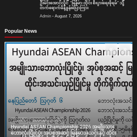
ဦးမင်းအောင်လှိုင် “မြန်မာ-ထိုင်း စီးပွားရေးဖိုရမ်” သို့
တက်ရောက်မိန့်ခွန်းပြောကြား
Admin
August 7, 2026
Popular News
သတင်း
အားကစားသတင်း
Hyundai ASEAN Championship 2026 အမျိုးသား
ဘောလုံးပြိုင်ပွဲ၊ အုပ်စုအဆင့် မြန်မာအသင်းနှင့် ထိုင်း