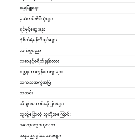
မွေးမြူရေး
မှတ်တမ်းဗီဒီယိုများ
ရင်ဖွင့်ဆွေးနွေး
ရဲစိတ်ရဲမန်သီချင်းများ
လက်မှုပညာ
လစာနှင့်စရိတ်နှုန်းထား
ဝတ္ထု/ကာတွန်း/ကဗျာများ
သကသအကွဲအပြဲ
သတင်း
သီချင်းတောင်းဆိုခြင်းများ
သူတို့ပြောတဲ့ သူတို့အကြောင်း
အထွေထွေဗဟုသုတ
အနုပညာရှင်သတင်းများ