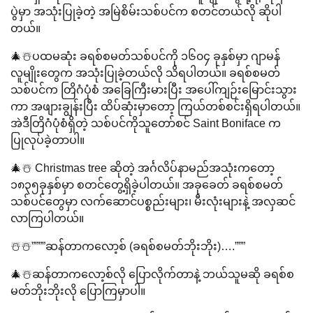
ပွဲမှာ အသုံးပြုခဲ့တဲ့ အမြဲစိမ်းသစ်ပင်က စတင်တယ်လို ဆိုပါ
တယ်။
🎄☃️ပထမဆုံး ခရစ်စမတ်သစ်ပင်ကို ၁၆၀၄ ခုနှစ်မှာ ဂျာမန်
လူမျိုးတွေက အသုံးပြုခဲ့တယ်လို သိရပါတယ်။ ခရစ်စမတ်
သစ်ပင်က တြိဂံပုံစံ အခြေကြီးမားပြီး အပေါ်ကျဉ်းမြောင်းသွား
ကာ အဖျားချွန်းပြီး ထိပ်ဆုံးမှာတော့ ကြယ်တစ်စင်းရှိရပါတယ်။
အဲဒီတြိဂံပုံစံရှိတဲ့ သစ်ပင်ကိုသူတော်စင် Saint Boniface က
ပြုလုပ်ခဲ့တာပါ။
🎄☃️ Christmas tree ဆိုတဲ့ အင်္ဂလိပ်နာမည်အသုံးကတော့
၁၈၃၅ခုနှစ်မှာ စတင်တွေ့ရှိခဲ့ပါတယ်။ အခုခေတ် ခရစ်စမတ်
သစ်ပင်တွေမှာ လက်ဆောင်ပစ္စည်းများ၊ မီးလုံးများနဲ့ အလှဆင်
လာကြပါတယ်။
☃️☃️””””ဆန်တာကလော့စ် (ခရစ်စမတ်ဘိုးဘိုး)….”””
🎄☃️ဆန်တာကလော့စ်လို ပြောလိုက်တာနဲ့ ဘယ်သူမဆို ခရစ်စ
မတ်ဘိုးဘိုးလို ပြောကြမှာပါ။