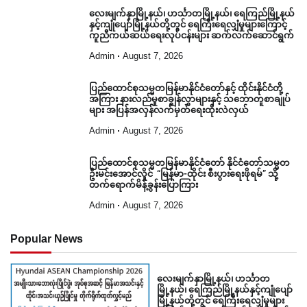
လေးမျက်နှာမြို့နယ်၊ ဟင်္သာတမြို့နယ်၊ ရေကြည်မြို့နယ်
နှင့်ကျုံပျော်မြို့နယ်တို့တွင် ရေကြီးရေလျှံမှုများကြောင့်
ကူညီကယ်ဆယ်ရေးလုပ်ငန်းများ ဆက်လက်ဆောင်ရွက်
Admin
August 7, 2026
ပြည်ထောင်စုသမ္မတမြန်မာနိုင်ငံတော်နှင့် ထိုင်းနိုင်ငံတို့
အကြား နားလည်မှုစာချွန်လွှာများနှင့် သဘောတူစာချုပ်
များ အပြန်အလှန်လက်မှတ်ရေးထိုးလဲလှယ်
Admin
August 7, 2026
ပြည်ထောင်စုသမ္မတမြန်မာနိုင်ငံတော် နိုင်ငံတော်သမ္မတ
ဦးမင်းအောင်လှိုင် “မြန်မာ-ထိုင်း စီးပွားရေးဖိုရမ်” သို့
တက်ရောက်မိန့်ခွန်းပြောကြား
Admin
August 7, 2026
Popular News
လေးမျက်နှာမြို့နယ်၊ ဟင်္သာတ
မြို့နယ်၊ ရေကြည်မြို့နယ်နှင့်ကျုံပျော်
မြို့နယ်တို့တွင် ရေကြီးရေလျှံမှုများ