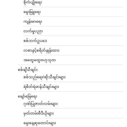
စိုက်ပျိုးရေး
မွေးမြူရေး
ကျန်းမာရေး
လက်မှုပညာ
စစ်ဘက်ဥပဒေ
လစာနှင့်စရိတ်နှုန်းထား
အထွေထွေဗဟုသုတ
စစ်ချီသီချင်း
စစ်သည်ရေး/ဆိုသီချင်းများ
ရဲစိတ်ရဲမာန်သီချင်းများ
ဖျော်ဖြေရေး
ဂုဏ်ပြုဇာတ်လမ်းများ
မှတ်တမ်းဗီဒီယိုများ
မွေးနေ့ဆုတောင်းများ