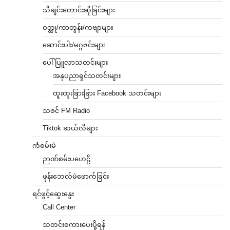
သီချင်းတောင်းဆိုခြင်းများ
ဝတ္ထု/ကာတွန်း/ကဗျာများ
ဆောင်းပါး/မဂ္ဂဇင်းများ
ပေါ်ပြူလာသတင်းများ
အနုပညာရှင်သတင်းများ
ထူးထူးခြားခြား Facebook သတင်းများ
သဇင် FM Radio
Tiktok ဆယ်လီများ
ကံစမ်းမဲ
ဉာဏ်စမ်းပဟေဠိ
ဖုန်းဘေလ်မဲဖောက်ခြင်း
ရင်ဖွင့်ဆွေးနွေး
Call Center
သတင်းစကားပေးပို့ရန်