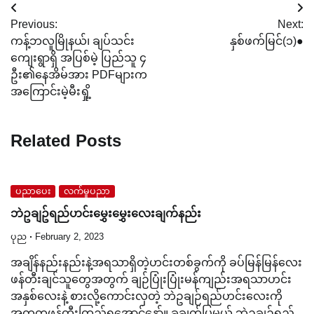
Post
Previous:
Next:
navigation
ကန့်ဘလူမြိုနယ်၊ ချပ်သင်း
နှစ်ဖက်မြင်(၁)●
ကျေးရွာရှိ အပြစ်မဲ့ ပြည်သူ ၄
ဦး၏နေအိမ်အား PDFများက
အကြောင်းမဲ့မီးရှို့
Related Posts
ပညာပေး
လက်မှုပညာ
ဘဲဥချဥ်ရည်ဟင်းမွှေးမွှေးလေးချက်နည်း
ပုည
February 2, 2023
အချိန်နည်းနည်းနဲ့အရသာရှိတဲ့ဟင်းတစ်ခွက်ကို ခပ်မြန်မြန်လေး
ဖန်တီးချင်သူတွေအတွက် ချဉ်ပြုံးပြုံးမန်ကျည်းအရသာဟင်း
အနှစ်လေးနဲ့ စားလို့ကောင်းလှတဲ့ ဘဲဥချဉ်ရည်ဟင်းလေးကို
အတူတူဖန်တီးကြည့်ရအောင်နော်။ ခုချက်ပြမယ့် ဘဲဥချဥ်ရည်