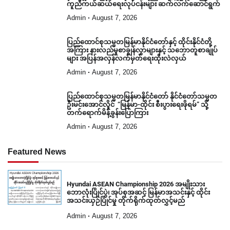
ကူညီကယ်ဆယ်ရေးလုပ်ငန်းများ ဆက်လက်ဆောင်ရွက်
Admin
August 7, 2026
ပြည်ထောင်စုသမ္မတမြန်မာနိုင်ငံတော်နှင့် ထိုင်းနိုင်ငံတို့
အကြား နားလည်မှုစာချွန်လွှာများနှင့် သဘောတူစာချုပ်
များ အပြန်အလှန်လက်မှတ်ရေးထိုးလဲလှယ်
Admin
August 7, 2026
ပြည်ထောင်စုသမ္မတမြန်မာနိုင်ငံတော် နိုင်ငံတော်သမ္မတ
ဦးမင်းအောင်လှိုင် “မြန်မာ-ထိုင်း စီးပွားရေးဖိုရမ်” သို့
တက်ရောက်မိန့်ခွန်းပြောကြား
Admin
August 7, 2026
Featured News
Hyundai ASEAN Championship 2026 အမျိုးသား
ဘောလုံးပြိုင်ပွဲ၊ အုပ်စုအဆင့် မြန်မာအသင်းနှင့် ထိုင်း
အသင်းယှဉ်ပြိုင်မှု တိုက်ရိုက်ထုတ်လွှင့်မည်
Admin
August 7, 2026