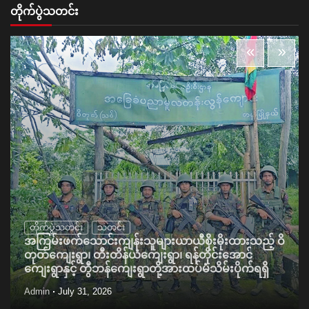
တိုက်ပွဲသတင်း
တိုက်ပွဲသတင်း
သတင်း
အကြမ်းဖက်သောင်းကျန်းသူများယာယီစိုးမိုးထားသည့် ဝိ
တုတ်ကျေးရွာ၊ တီးတိန်ယံကျေးရွာ၊ ရန်တိုင်းအောင်
ကျေးရွာနှင့် တွီဘန်ကျေးရွာတို့အားထပ်မံသိမ်းပိုက်ရရှိ
Admin
July 31, 2026