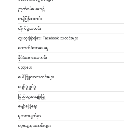
ဉာဏ်စမ်းပဟေဠိ
တန်ပြန်သတင်း
တိုက်ပွဲသတင်း
ထူးထူးခြားခြား Facebook သတင်းများ
ထောက်ခံအားပေးမှု
နိုင်ငံတကာသတင်း
ပညာပေး
ပေါ်ပြူလာသတင်းများ
ပျော်ပွဲရွှင်ပွဲ
ပြည်သူ့အကျိုးပြု
ဖျော်ဖြေရေး
မူလစာမျက်နှာ
မွေးနေ့ဆုတောင်းများ