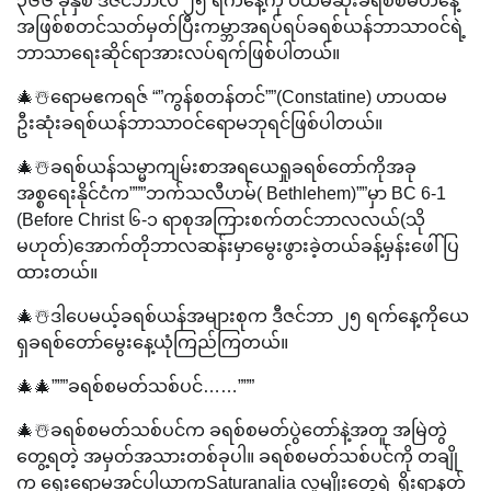
၃၆၆ ခုနှစ် ဒီဇင်ဘာလ ၂၅ ရက်နေ့ကို ပထမဆုံးခရစ်စမတ်နေ့
အဖြစ်စတင်သတ်မှတ်ပြီးကမ္ဘာအရပ်ရပ်ခရစ်ယန်ဘာသာဝင်ရဲ့
ဘာသာရေးဆိုင်ရာအားလပ်ရက်ဖြစ်ပါတယ်။
🎄☃️ရောမဧကရဇ် “”ကွန်စတန်တင်””(Constatine) ဟာပထမ
ဦးဆုံးခရစ်ယန်ဘာသာဝင်ရောမဘုရင်ဖြစ်ပါတယ်။
🎄☃️ခရစ်ယန်သမ္မာကျမ်းစာအရယေရှုခရစ်တော်ကိုအခု
အစ္စရေးနိုင်ငံက”””ဘက်သလီဟမ်( Bethlehem)””မှာ BC 6-1
(Before Christ ၆-၁ ရာစုအကြားစက်တင်ဘာလလယ်(သို
မဟုတ်)အောက်တိုဘာလဆန်းမှာမွေးဖွားခဲ့တယ်ခန့်မှန်းဖေါ်ပြ
ထားတယ်။
🎄☃️ဒါပေမယ့်ခရစ်ယန်အများစုက ဒီဇင်ဘာ ၂၅ ရက်နေ့ကိုယေ
ရှခရစ်တော်မွေးနေ့ယုံကြည်ကြတယ်။
🎄🎄”””ခရစ်စမတ်သစ်ပင်……”””
🎄☃️ခရစ်စမတ်သစ်ပင်က ခရစ်စမတ်ပွဲတော်နဲ့အတူ အမြဲတွဲ
တွေ့ရတဲ့ အမှတ်အသားတစ်ခုပါ။ ခရစ်စမတ်သစ်ပင်ကို တချို
က ရှေးရောမအင်ပါယာကSaturanalia လူမျိုးတွေရဲ့ ရိုးရာနတ်