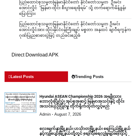
ပြည်ထောင်စုသမ္မတမြန်မာနိုင်ငံတော် နိုင်ငံတော်သမ္မတ ဦးမင်း
အောင်လှိုင် “မြန်မာ-ထိုင်း စီးပွားရေးဖိုရမ်” သို့ တက်ရောက်မိန့်ခွန်း
ပြောကြား
ပြည်ထောင်စုသမ္မတမြန်မာနိုင်ငံတော် နိုင်ငံတော်သမ္မတ ဦးမင်း
အောင်လှိုင်အား ထိုင်းနိုင်ငံဝန်ကြီးချုပ် မစ္စတာ အနုထင် ချာဝီရကွန်က
ဂုဏ်ပြုညစာစားပွဲဖြင့် တည်ခင်းဧည့်ခံ
Direct Download APK
Latest Posts
Trending Posts
Hyundai ASEAN Championship 2026 အမျိုးသား
ဘောလုံးပြိုင်ပွဲ၊ အုပ်စုအဆင့် မြန်မာအသင်းနှင့် ထိုင်း
အသင်းယှဉ်ပြိုင်မှု တိုက်ရိုက်ထုတ်လွှင့်မည်
Admin
August 7, 2026
လေးမျက်နှာမြို့နယ်၊ ဟင်္သာတမြို့နယ်၊ ရေကြည်မြို့နယ်
နှင့်ကျုံပျော်မြို့နယ်တို့တွင် ရေကြီးရေလျှံမှုများကြောင့်