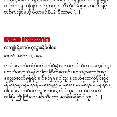
ဟင်းဟာ ချက်ပြုတ်ရ လွယ်ကူသလို ကိုယ်ခံစွမ်းအားကို မြှင့်
တင်ပေးနိုင်မယ့် ဗီတာမင် B12၊ ဗီတာမင် […]
ပညာပေး
ပြည်သူ့အကျိုးပြု
အကျိုးရှိတာပဲယူသွားနိုင်ပါစေ
အေးခင်
March 21, 2024
ဘယ်လောက်တန်ပဲဝတ်ဝတ်ပို၍လှလာတယ်ဆိုတာမတွေ့ပါဘူး
။ ဘယ်လောက် ရုပ်သန့်သန့်စိတ်ကောင်း စေတနာကောင်းနှင့်
မေတ္တာဓာတ်မရှိရင် ချစ်ခင်မှုမရပါဘူး ။ ဘယ်လောက်ပိုင်ဆိုင်
ဆိုင်ယူသွားနိုင်သူဆိုတာကနည်းပါတယ် ။ ဘယ်လိုပင် နေထိုင်ရ
ပါစေလောကဓံစက်ကွင်းကမလွတ်ပါဘူး ။ ဘယ်လောက်
တန်ခိုးကြီးကြီးသေမင်းကိုတော့ မလွန်ဆန်နိုင်ပါဘူး ။ […]