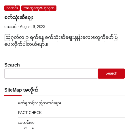
သတင်း
အထွေထွေဗဟုသုတ
စက်သုံးဆီဈေး
အေးခင်
August 9, 2023
ဩဂုတ်လ ၉ ရက်နေ့ စက်သုံးဆီဈေးနှုန်းလေးတွေကိုဖော်ပြ
ပေးလိုက်ပါတယ်နော်.။
Search
Search
SiteMap အလိုက်
ဖတ်ရှုသင့်သည့်သတင်းများ
FACT CHECK
သတင်းစာ