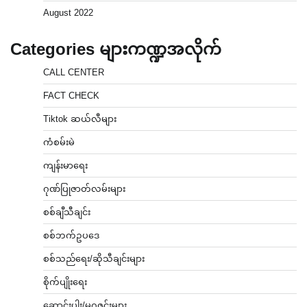
August 2022
Categories များကဏ္ဍအလိုက်
CALL CENTER
FACT CHECK
Tiktok ဆယ်လီများ
ကံစမ်းမဲ
ကျန်းမာရေး
ဂုဏ်ပြုဇာတ်လမ်းများ
စစ်ချီသီချင်း
စစ်ဘက်ဥပဒေ
စစ်သည်ရေး/ဆိုသီချင်းများ
စိုက်ပျိုးရေး
ဆောင်းပါး/မဂ္ဂဇင်းများ