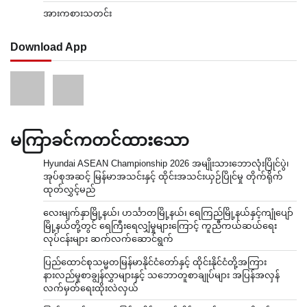
အားကစားသတင်း
Download App
မကြာခင်ကတင်ထားသော
Hyundai ASEAN Championship 2026 အမျိုးသားဘောလုံးပြိုင်ပွဲ၊
အုပ်စုအဆင့် မြန်မာအသင်းနှင့် ထိုင်းအသင်းယှဉ်ပြိုင်မှု တိုက်ရိုက်
ထုတ်လွှင့်မည်
လေးမျက်နှာမြို့နယ်၊ ဟင်္သာတမြို့နယ်၊ ရေကြည်မြို့နယ်နှင့်ကျုံပျော်
မြို့နယ်တို့တွင် ရေကြီးရေလျှံမှုများကြောင့် ကူညီကယ်ဆယ်ရေး
လုပ်ငန်းများ ဆက်လက်ဆောင်ရွက်
ပြည်ထောင်စုသမ္မတမြန်မာနိုင်ငံတော်နှင့် ထိုင်းနိုင်ငံတို့အကြား
နားလည်မှုစာချွန်လွှာများနှင့် သဘောတူစာချုပ်များ အပြန်အလှန်
လက်မှတ်ရေးထိုးလဲလှယ်