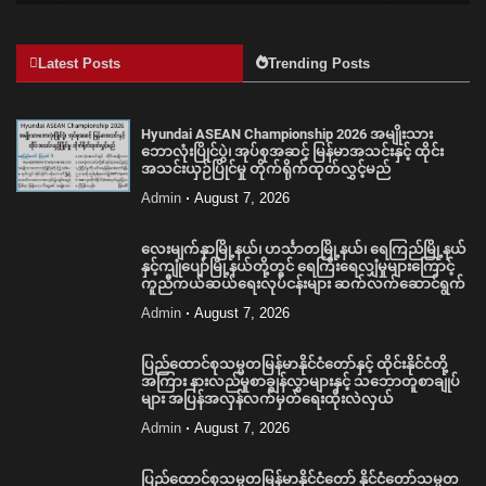
Latest Posts
Trending Posts
Hyundai ASEAN Championship 2026 အမျိုးသား
ဘောလုံးပြိုင်ပွဲ၊ အုပ်စုအဆင့် မြန်မာအသင်းနှင့် ထိုင်း
အသင်းယှဉ်ပြိုင်မှု တိုက်ရိုက်ထုတ်လွှင့်မည်
Admin
August 7, 2026
လေးမျက်နှာမြို့နယ်၊ ဟင်္သာတမြို့နယ်၊ ရေကြည်မြို့နယ်
နှင့်ကျုံပျော်မြို့နယ်တို့တွင် ရေကြီးရေလျှံမှုများကြောင့်
ကူညီကယ်ဆယ်ရေးလုပ်ငန်းများ ဆက်လက်ဆောင်ရွက်
Admin
August 7, 2026
ပြည်ထောင်စုသမ္မတမြန်မာနိုင်ငံတော်နှင့် ထိုင်းနိုင်ငံတို့
အကြား နားလည်မှုစာချွန်လွှာများနှင့် သဘောတူစာချုပ်
များ အပြန်အလှန်လက်မှတ်ရေးထိုးလဲလှယ်
Admin
August 7, 2026
ပြည်ထောင်စုသမ္မတမြန်မာနိုင်ငံတော် နိုင်ငံတော်သမ္မတ